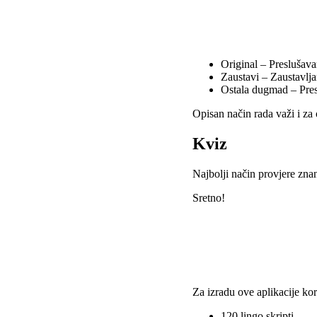
Original – Preslušava
Zaustavi – Zaustavlja
Ostala dugmad – Pre
Opisan način rada važi i za 
Kviz
Najbolji način provjere zna
Sretno!
Za izradu ove aplikacije kori
120 lingo skripti