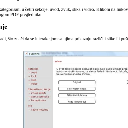
kategorisani u četiri sekcije: uvod, zvuk, slika i video. Klikom na linko
rugom PDF pregledniku.
nje
i, što znači da se interakcijom sa njima prikazuju različiti slike ili pu