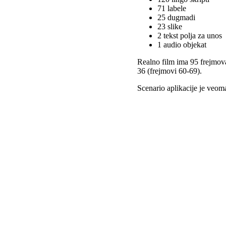
71 labele
25 dugmadi
23 slike
2 tekst polja za unos
1 audio objekat
Realno film ima 95 frejmova,
36 (frejmovi 60-69).
Scenario aplikacije je veoma