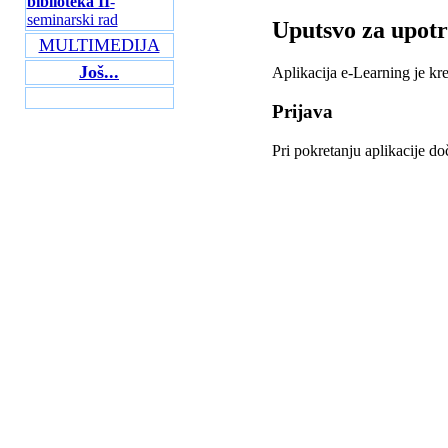
biblioteka II
-
seminarski rad
Uputsvo za upot
MULTIMEDIJA
Još...
Aplikacija e-Learning je kre
Prijava
Pri pokretanju aplikacije d