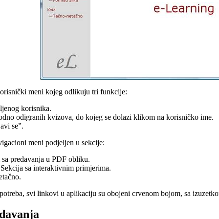
orisnički meni kojeg odlikuju tri funkcije:
ljenog korisnika.
hodno odigranih kvizova, do kojeg se dolazi klikom na korisničko ime.
vi se”.
avigacioni meni podjeljen u sekcije:
li sa predavanja u PDF obliku.
 Sekcija sa interaktivnim primjerima.
etačno.
otreba, svi linkovi u aplikaciju su obojeni crvenom bojom, sa izuzetkom
edavanja