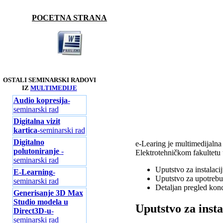
POCETNA STRANA
OSTALI SEMINARSKI RADOVI
IZ
MULTIMEDIJE
Audio kopresija
-
seminarski rad
Digitalna vizit
kartica
-seminarski rad
Digitalno
e-Learing je multimedijalna
polutoniranje
-
Elektrotehničkom fakultetu
seminarski rad
Uputstvo za instalaci
E-Learning
-
Uputstvo za upotrebu
seminarski rad
Detaljan pregled konc
Generisanje 3D Max
Studio modela u
Uputstvo za insta
Direct3D-u
-
seminarski rad