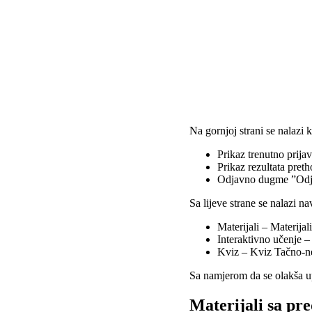
Na gornjoj strani se nalazi k
Prikaz trenutno prijav
Prikaz rezultata pret
Odjavno dugme ”Odja
Sa lijeve strane se nalazi n
Materijali – Materija
Interaktivno učenje –
Kviz – Kviz Tačno-n
Sa namjerom da se olakša up
Materijali sa pr