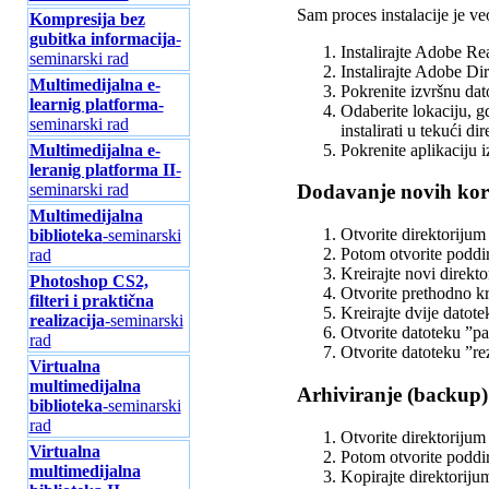
Sam proces instalacije je ve
Kompresija bez
gubitka informacija
-
Instalirajte Adobe Rea
seminarski rad
Instalirajte Adobe Dir
Multimedijalna e-
Pokrenite izvršnu da
learnig platforma-
Odaberite lokaciju, gd
seminarski rad
instalirati u tekući di
Pokrenite aplikaciju 
Multimedijalna e-
leranig platforma II
-
seminarski rad
Dodavanje novih kor
Multimedijalna
Otvorite direktorijum 
biblioteka
-seminarski
Potom otvorite poddir
rad
Kreirajte novi direkt
Photoshop CS2,
Otvorite prethodno kr
filteri i praktična
Kreirajte dvije datote
realizacija
-seminarski
Otvorite datoteku ”pa
rad
Otvorite datoteku ”rez
Virtualna
multimedijalna
Arhiviranje (backup)
biblioteka
-seminarski
rad
Otvorite direktorijum 
Virtualna
Potom otvorite poddir
multimedijalna
Kopirajte direktoriju