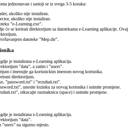
oma jednostavan i sastoji se iz svega 3-5 koraka:
der, ukoliko nije instaliran.
ector, ukoliko nije instaliran.
toteku ”e-Learning.exe”.
je će se kreirati direktorijum sa datotekama e-Learning aplikacije. Ovaj 
rektorijum.
izvršavanjem datoteke ”Mep.dir”.
isnika
gdje je instalirana e-Learning aplikacija.
ektorijum ”data”, a zatim i ”users”.
orijum i imenujte ga korisnickim imenom novog korisnika.
eirani direktorijum.
ke, ”password.txt” i ”rezultati.txt”.
ssword.txt”, unesite lozinku za novog korisnika i snimite promjene.
ultati.txt”, otkucajte razmaknicu (space) i snimite promjene.
gdje je instalirana e-Learning aplikacija.
ektorijum ”data”.
m ”users” na sigurno mjesto.