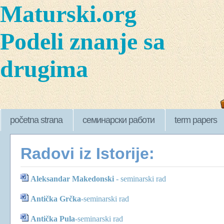
Maturski.org
Podeli znanje sa
drugima
početna strana
семинарски работи
term papers
Radovi iz Istorije:
Aleksandar Makedonsk
i
-
seminarski rad
Antička Grčka
-seminarski rad
Antička Pula
-
seminarski rad