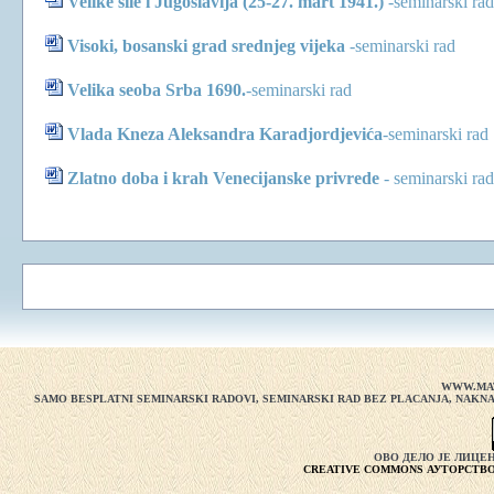
Velike sile i Jugoslavija (25-27. mart 1941.)
-
seminarski rad
Visoki, bosanski grad srednjeg vijeka
-
seminarski rad
Velika seoba Srba 1690.
-
seminarski rad
Vlada Kneza Aleksandra Karadjordjevića
-
seminarski rad
Zlatno doba i krah Venecijanske privrede
- seminarski rad
WWW.MA
SAMO BESPLATNI SEMINARSKI RADOVI, SEMINARSKI RAD BEZ PLACANJA, NAKNA
ОВО ДЕЛО ЈЕ ЛИЦЕ
CREATIVE COMMONS АУТОРСТВО