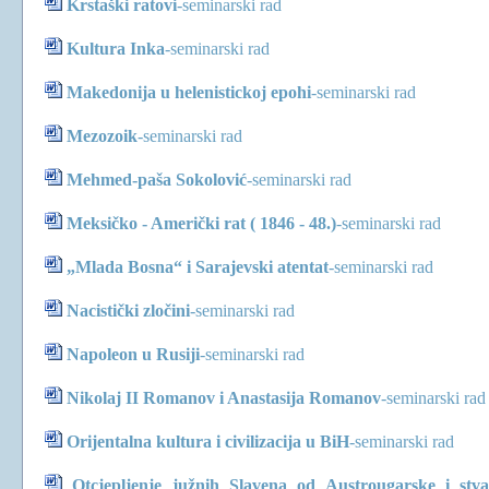
Krstaški ratovi
-
seminarski rad
Kultura Inka
-
seminarski rad
Makedonija u helenistickoj epohi
-
seminarski rad
Mezozoik
-
seminarski rad
Mehmed-paša Sokolović
-
seminarski rad
Meksičko - Američki rat ( 1846 - 48.)
-
seminarski rad
„Mlada Bosna“ i Sarajevski atentat
-
seminarski rad
Nacistički zločini
-
seminarski rad
Napoleon u Rusiji
-
seminarski rad
Nikolaj II Romanov i Anastasija Romanov
-
seminarski rad
Orijentalna kultura i civilizacija u BiH
-
seminarski rad
Otcjepljenje južnih Slavena od Austrougarske i stv