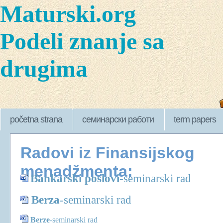
Maturski.org
Podeli znanje sa
drugima
početna strana
семинарски работи
term papers
Radovi iz Finansijskog
menadžmenta:
Bankarski poslovi
-
seminarski rad
Berza
-
seminarski rad
Berze
-
seminarski rad