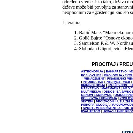
određeno vreme. Isto tako, država mož
države može biti povoljna za stanov
neophodnim za egzistenciju kao što su 
Literatura
1. Babić Mate: "Makroekonomi
2. Golić Bajro: "Osnove ekono
3. Samuelson P. & W. Nordhau
4. Slobodan Gligorijević: “Ele
PROCITAJ / PRE
ASTRONOMIJA
|
BANKARSTVO I M
POSLOVANJE
|
EKOLOGIJA - EKO
MENADŽMENT
|
FINANSIJSKI ME
|
INFORMATIKA
|
INTERNET - WEB
|
KRIMINOLOGIJA
|
KNJIŽEVNOST I 
MARKETING
|
MATEMATIKA
|
MEDIC
MULTIMEDIJA
|
ODNOSI SA JAVNO
OSNOVI EKONOMIJE
|
OSIGURANJ
POSLOVNA EKONOMIJA
|
POSLOVN
SISTEMI
|
PROIZVODNI I USLUŽNI
PSIHOPATOLOGIJA
|
RACUNOVOD
|
SPORT - MENADŽMENT U SPORTU
KVALITETOM
|
UPRAVLJANJE PRO
preuz