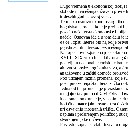
Dugo vremena u ekonomskoj teoriji i p
slobode i nemešanja države u privredn
tridesetih godina ovog veka.
Teorijsku osnovu ekonomskog liberali
bogatstva naroda", koje je prvi put b
postalo neka vrsta ekonomske biblije, 
načela. Osnovna ideja u tom delu je 
da će i opšti interes biti najbolje os
pojedinačnih interesa, bez mešanja bi
Na toj osnovi izgrađena je celokupna 
XVIII i XIX veku bila aktivno angaž
pojavljuju nacionalne emisione banke 
aktivnost poslovnog bankarstva, a dru
angažovana u zaštiti domaće proizvod
Pod uticajem raznih promena, koje su
postupno se napušta liberalistička dok
Jedna od tih promena je prerastanje t
menjaju stav prema državi. Obvladavaj
inostrane konkurencije, visokim cari
koji čine materijalnu osnovu za dis
pri osvajanju inostranih tržišta. Ogra
kapitala i proširenjem političkog utic
stvaranjem jake države.
Privredu kapitalističkih država u dru