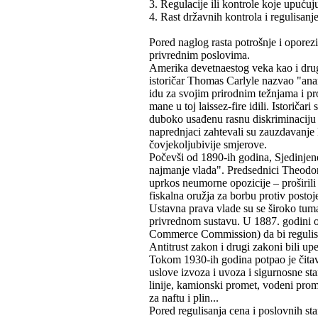
3. Regulacije ili kontrole koje upućuj
4. Rast državnih kontrola i regulisanj
Pored naglog rasta potrošnje i oporezi
privrednim poslovima.
Amerika devetnaestog veka kao i druge p
istoričar Thomas Carlyle nazvao "anar
idu za svojim prirodnim težnjama i pr
mane u toj laissez-fire idili. Istoričar
duboko usađenu rasnu diskriminaciju i
naprednjaci zahtevali su zauzdavanje
čovjekoljubivije smjerove.
Počevši od 1890-ih godina, Sjedinjen
najmanje vlada". Predsednici Theodo
uprkos neumorne opozicije – proširili
fiskalna oružja za borbu protiv postoj
Ustavna prava vlade su se široko tumač
privrednom sustavu. U 1887. godini o
Commerce Commission) da bi regulisa
Antitrust zakon i drugi zakoni bili u
Tokom 1930-ih godina potpao je čitav 
uslove izvoza i uvoza i sigurnosne st
linije, kamionski promet, vodeni prome
za naftu i plin...
Pored regulisanja cena i poslovnih sta