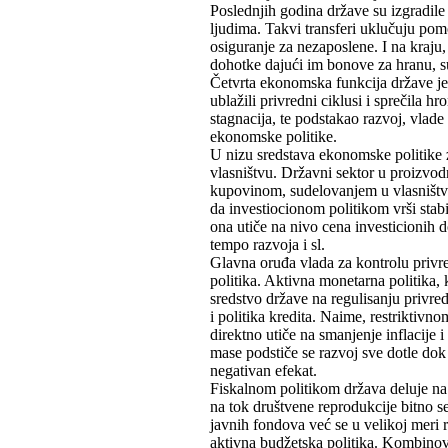
Poslednjih godina države su izgradile
ljudima. Takvi transferi uklučuju po
osiguranje za nezaposlene. I na kraju
dohotke dajući im bonove za hranu, su
Četvrta ekonomska funkcija države je
ublažili privredni ciklusi i sprečila h
stagnacija, te podstakao razvoj, vlad
ekonomske politike.
U nizu sredstava ekonomske politike
vlasništvu. Državni sektor u proizvod
kupovinom, sudelovanjem u vlasništvu
da investiocionom politikom vrši stab
ona utiče na nivo cena investicionih 
tempo razvoja i sl.
Glavna oruđa vlada za kontrolu privre
politika. Aktivna monetarna politika,
sredstvo države na regulisanju privre
i politika kredita. Naime, restriktiv
direktno utiče na smanjenje inflacije
mase podstiče se razvoj sve dotle dok 
negativan efekat.
Fiskalnom politikom država deluje n
na tok društvene reprodukcije bitno 
javnih fondova već se u velikoj meri 
aktivna budžetska politika. Kombinov