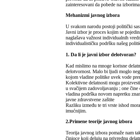
zainteresovani da pobede na izborima, 
Mehanizmi javnog izbora
U svakom narodu postoji politički sas
Javni izbor je proces kojim se pojed
naglašava važnost individualnih vredn
individualističku podršku našeg politi
1. Da li je javni izbor delotvoran?
Kad mislimo na mnoge korisne delatnos
delotvornost. Malo bi ljudi moglo negir
kojom vladine politike uvek vode pre
Kolektivne delatnosti mogu proizvesti
u svačijem zadovoljavanju ; one čine d
vladina podrška novom napretku znanja
javne zdravstvene zaštite
Razliku između te tri vrste ishod mor
imućnijim.
2.Primene teorije javnog izbora
Teorija javnog izbora pomaže nam ta
činioce koji deluju na privrednu dela