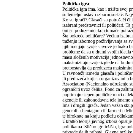
Politička igra
Politička igra ima, kao i tržište svoj 
su temeljni ustav i izborni sustav. Na
Ko su igrači? Glasači su potrošači čij
izabrani predstavnici ili političari. T
oni su poduzetnici koji tumače potraž
Šta pokreće političare? Većinu izabra
traženju izbornog preživljavanja sa 
njih menjaju svoje stavove jednako br
probleme da su u drami svojih ideala v
masu složenih motivacija jednostavnom
maksimiziraju svoje izglede da budu i
pretpostavlja da preduzeća maksimiraj
U ravnoteži između glasača i političar
ili preduzeća koji su organizovani u b
Association (Nacionalno udruženje str
ograničiti uvoz čelika; Fond za zaštit
poprimaju stepen političke moći dalek
agencije ili zakonodavna tela imamo s
Ima i drugih igrača. Jedan važan skup 
generali u Pentagonu ili farmeri u Min
te birokrate na kraju podležu odlukam
Ukratko teorija javnog izbora opisuj
politikama. Slično igri tržišta, igra 
privrede da ih pribavi. Glavne razlike 