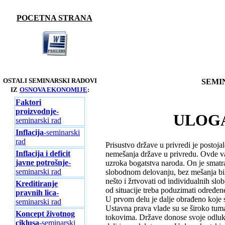
POCETNA STRANA
OSTALI SEMINARSKI RADOVI
SEMI
IZ
OSNOVA EKONOMIJE
:
Faktori
proizvodnje
-
ULOGA
seminarski rad
Inflacija
-seminarski
rad
Prisustvo države u privredi je postoj
Inflacija i deficit
nemešanja države u privredu. Ovde v
javne potrošnje
-
uzroka bogatstva naroda. On je smatrao
seminarski rad
slobodnom delovanju, bez mešanja bil
nešto i žrtvovati od individualnih slo
Kreditiranje
od situacije treba poduzimati određen
pravnih lica
-
U prvom delu je dalje obrađeno koje s
seminarski rad
Ustavna prava vlade su se široko tumač
Koncept životnog
tokovima. Države donose svoje odluke
ciklusa
-seminarski