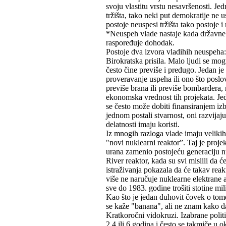
svoju vlastitu vrstu nesavršenosti. J
tržišta, tako neki put demokratije ne 
postoje neuspesi tržišta tako postoje i
*Neuspeh vlade nastaje kada državne 
raspoređuje dohodak.
Postoje dva izvora vladihih neuspeha: 
Birokratska prisila. Malo ljudi se mog
često čine previše i predugo. Jedan je 
proveravanje uspeha ili ono što poslo
previše brana ili previše bombardera, 
ekonomska vrednost tih projekata. Jed
se često može dobiti finansiranjem i
jednom postali stvarnost, oni razvijaju
delatnosti imaju koristi.
Iz mnogih razloga vlade imaju velikih
"novi nuklearni reaktor”. Taj je proje
urana zamenio postojeću generaciju n
River reaktor, kada su svi mislili da 
istraživanja pokazala da će takav rea
više ne naručuje nuklearne elektrane a
sve do 1983. godine trošiti stotine mi
Kao što je jedan duhovit čovek o tom
se kaže "banana", ali ne znam kako d
Kratkoročni vidokruzi. Izabrane poli
2,4 ili 6 godina i često se takmiče u 