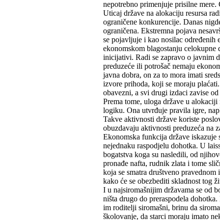
nepotrebno primenjuje prisilne mere. 
Uticaj države na alokaciju resursa radi
ograničene konkurencije. Danas nigde
ograničena. Ekstremna pojava nesavrš
se pojavljuje i kao nosilac određenih 
ekonomskom blagostanju celokupne dru
inicijativi. Radi se zapravo o javnim 
preduzeće ili potrošač nemaju ekonom
javna dobra, on za to mora imati sred
izvore prihoda, koji se moraju plaćati
obavezni, a svi drugi izdaci zavise od
Prema tome, uloga države u alokaciji
logiku. Ona utvrđuje pravila igre, na
Takve aktivnosti države koriste poslo
obuzdavaju aktivnosti preduzeća na 
Ekonomska funkcija države iskazuje s
nejednaku raspodjelu dohotka. U laisse
bogatstva koga su nasledili, od njihov
pronađe nafta, rudnik zlata i tome sl
koja se smatra društveno pravednom i
kako će se obezbediti skladnost tog ži
I u najsiromašnijim državama se od bo
ništa drugo do preraspodela dohotka.
im roditelji siromašni, brinu da sirom
školovanje, da starci moraju imato ne