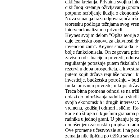
ciklična kretanja. Privatna svojina in
cikličnog kretanja-oživljavanja (opora
potpuno razbijanje iluzija o ekonoms
Nova situacija traži odgovarajuća reš
teoretsku podlogu težnjama svog vre
intervencionalizam u privredi.
Keynes svojim delom "Opšta teorija za
daje teoretsku osnovu za aktivnosti 
invencionizam". Keynes smatra da je p
bolje funkcionisala. On zagovara pri
zavisno od situacije u privredi, odno
regulisanje potražnje putem fiskalnih
rezervi u doba prosperiteta, a investir
putem kojih država reguliše novac i k
investicije, budžetsku potrošnju – bud
funkcionisanju privrede, u kojoj držav
Treća bitna promena odnosi se na trži
dolazi do udruživanja radnika u sindi
svojih ekonomskih i drugih interesa: v
vremena, godišnji odmori i slično. Rad
kođe do štrajka u ključnim granama pr
radnika u jednoj grani. U pitanju je opš
donošenjem zakonskih propisa o radnim
Ove promene učestvovale su i na prom
zemalja nije tipična po tržištu savrše