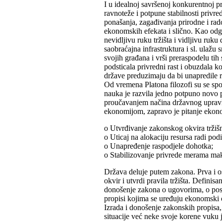
I u idealnoj savršenoj konkurentnoj p
ravnoteže i potpune stabilnosti privr
ponašanja, zagađivanja prirodne i rad
ekonomskih efekata i slično. Kao odgo
nevidljivu ruku tržišta i vidljivu ru
saobraćajna infrastruktura i sl. ulažu 
svojih građana i vrši preraspodelu tih
podsticala privredni rast i obuzdala 
države preduzimaju da bi unapredile r
Od vremena Platona filozofi su se sp
nauka je razvila jedno potpuno novo po
proučavanjem načina državnog upravlj
ekonomijom, zapravo je pitanje ekono
o Utvrđivanje zakonskog okvira tržišn
o Uticaj na alokaciju resursa radi pod
o Unapređenje raspodjele dohotka;
o Stabilizovanje privrede merama ma
Država deluje putem zakona. Prva i o
okvir i utvrdi pravila tržišta. Defini
donošenje zakona o ugovorima, o poslo
propisi kojima se uređuju ekonomski 
Izrada i donošenje zakonskih propisa
situacije već neke svoje korene vuku j