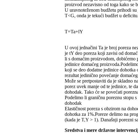
proizvod nezavisno od toga kako se bu
U uravnoteženom budžetu prihodi su j
T<G, onda je tekući budžet u deficitu.
T=Ta+lY
U ovoj jednačini Ta je broj poreza ne
je tY deo poreza koji zavisi od doma
li s domaćim proizvodom, dobićemo p
jedinice domaćeg proizvoda.Podelimo
koji se deo dodatne jedinice dohotka
rezultat jedinično povećanje domaćeg
Može se pretpostaviti da je skladno na
porez uvek manje od te jedinice, te d
dohodak. Tako će se povećati porezna
Podelimo li graničnu poreznu stopu 
dohodak
Elastičnost poreza s obzirom na doho
dohotka za 1%.Poreze delimo na progr
(kada je T,Y > 1). Današnji porezni sa
Sredstva i mere državne intervenc