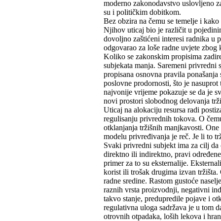
moderno zakonodavstvo uslovljeno zah
su i političkim dobitkom.
Bez obzira na čemu se temelje i kako 
Njihov uticaj bio je različit u pojed
dovoljno zaštićeni interesi radnika u 
odgovarao za loše radne uvjete zbog k
Koliko se zakonskim propisima zadire
subjekata manja. Saremeni privredni s
propisana osnovna pravila ponašanja su
poslovne prodornosti, što je nasuprot
najvonije vrijeme pokazuje se da je s
novi prostori slobodnog delovanja trž
Uticaj na alokaciju resursa radi postiz
regulisanju privrednih tokova. O čemu
otklanjanja tržišnih manjkavosti. One
modelu privređivanja je reč. Je li to t
Svaki privredni subjekt ima za cilj da
direktno ili indirektno, pravi određen
primer za to su eksternalije. Eksternali
korist ili trošak drugima izvan tržiš
radne sredine. Rastom gustoće naselje
raznih vrsta proizvodnji, negativni ind
takvo stanje, predupredile pojave i ot
regulativna uloga sadržava je u tom da
otrovnih otpadaka, loših lekova i hran