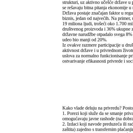
strukturi, uz aktivno učešće države u 
se rešavaju bitna pitanja ekonomije u
Država postaje značajan faktor u regul
biznis, jedan od najvećih. Na primer,
19 miliona ljudi, trošeći oko 1.700 m
društvenog proizvoda i 36% ukupne za
državne narudžbe otpadalo svega 8% c
udeo bio manji od 20%.
Iz ovakve razmere participacije u dru
aktivnost države i u privrednom živo
uslova za normalno funkcionisanje priv
ostvarivanje efikasnosti privrede i soci
Kako vlade deluju na privredu? Postoj
1. Porezi koji služe da se smanje priva
omogućavaju javne rashode (na dobra 
2. Izdaci koji navode preduzeća ili ra
zaštita) zajedno s transfernim plaćan