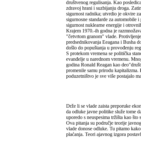
društvenog regulisanja. Kao posledica
zdravoj hrani i suzbijanju droga. Za
sigurnost radnika; utvrdio je okvire z
sigurnosne standarde za automobile i 
sigurnost nuklearne energije i otrovn
Krajem 1970.-ih godna je razmnožavanj
"četvrtom granom" vlade. Protivljenj
predsednikovanja Eeagana i Busha doš
došlo do popuštanja u provođenju reg
S protekom vremena se politička stan
evanđelje u narednom vremenu. Mnogo 
godina Ronald Reagan kao deo"društve
promenile samu prirodu kapitalizma. 
poduzetništvo je sve više postajalo ma
Drže li se vlade zaista preporuke ekon
da odluke javne politike služe tome da
uporedo s neuspesima tržišta kao što
Ova pitanja su područje teorije javno
vlade donose odluke. Tu pitamo kako v
plaćanja. Teori ajavnog izgora postavl