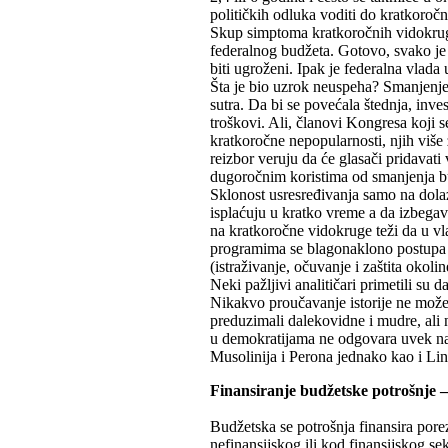
političkih odluka voditi do kratkoroč
Skup simptoma kratkoročnih vidokruga
federalnog budžeta. Gotovo, svako je 
biti ugroženi. Ipak je federalna vlad
Šta je bio uzrok neuspeha? Smanjenje 
sutra. Da bi se povećala štednja, invest
troškovi. Ali, članovi Kongresa koji 
kratkoročne nepopularnosti, njih više 
reizbor veruju da će glasači pridava
dugoročnim koristima od smanjenja b
Sklonost usresređivanja samo na dola
isplaćuju u kratko vreme a da izbega
na kratkoročne vidokruge teži da u v
programima se blagonaklono postupa k
(istraživanje, očuvanje i zaštita okoli
Neki pažljivi analitičari primetili su 
Nikakvo proučavanje istorije ne može o
preduzimali dalekovidne i mudre, ali 
u demokratijama ne odgovara uvek naj
Musolinija i Perona jednako kao i Li
Finansiranje budžetske potrošnje –
Budžetska se potrošnja finansira por
nefinansijskog ili kod finansijskog se