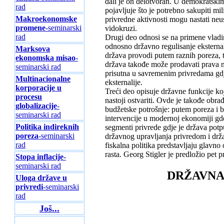
dali je on delotvoran. U demokratskim
rad
pojavljuje što je potrebno sakupiti m
Makroekonomske
privredne aktivnosti mogu nastati neus
promene
-seminarski
vidokruzi.
rad
Drugi deo odnosi se na primene vladini
odnosno državno regulisanje eksternali
Marksova
država provodi putem raznih poreza, ta
ekonomska misao
-
država takođe može prodavati prava na 
seminarski rad
prisutna u savremenim privredama gdje
Multinacionalne
eksternalije.
korporacije u
Treći deo opisuje državne funkcije ko
procesu
nastoji ostvariti. Ovde je takođe obra
globalizacije
-
budžetske potrošnje: putem poreza i 
seminarski rad
intervencije u modernoj ekonomiji gd
Politika indireknih
segmenti privrede gdje je država potp
poreza
-seminarski
državnog upravljanja privredom i drža
rad
fiskalna politika predstavljaju glavno
rasta. Georg Stigler je predložio pet
Stopa inflacije
-
seminarski rad
DRŽAVNA
Uloga države u
privredi
-seminarski
rad
Još...