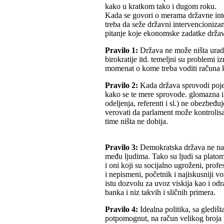
kako u kratkom tako i dugom roku.
Kada se govori o merama državne inte
treba da seže državni intervencioniza
pitanje koje ekonomske zadatke država
Pravilo 1:
Država ne može ništa uradit
birokratije itd. temeljni su problemi
momenat o kome treba voditi računa 
Pravilo 2:
Kada država sprovodi poje
kako se te mere sprovode. glomazna i
odeljenja, referenti i sl.) ne obezbeđ
verovati da parlament može kontrolis
time ništa ne dobija.
Pravilo 3:
Demokratska država ne nas
među ljudima. Tako su ljudi sa plato
i oni koji su socijalno ugroženi, profe
i nepismeni, početnik i najiskusniji vo
istu dozvolu za uvoz viskija kao i odra
banka i niz takvih i sličnih primera.
Pravilo 4:
Idealna politika, sa glediš
potpomognut, na račun velikog broja