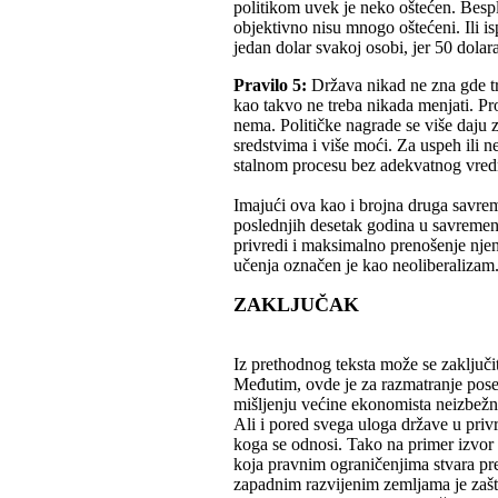
politikom uvek je neko oštećen. Bespla
objektivno nisu mnogo oštećeni. Ili i
jedan dolar svakoj osobi, jer 50 dolar
Pravilo 5:
Država nikad ne zna gde tr
kao takvo ne treba nikada menjati. Pro
nema. Političke nagrade se više daju
sredstvima i više moći. Za uspeh ili 
stalnom procesu bez adekvatnog vred
Imajući ova kao i brojna druga savrem
poslednjih desetak godina u savremeno
privredi i maksimalno prenošenje njen
učenja označen je kao neoliberalizam
ZAKLJUČAK
Iz prethodnog teksta može se zaključit
Međutim, ovde je za razmatranje pose
mišljenju većine ekonomista neizbežna
Ali i pored svega uloga države u privr
koga se odnosi. Tako na primer izvor 
koja pravnim ograničenjima stvara pr
zapadnim razvijenim zemljama je zašti