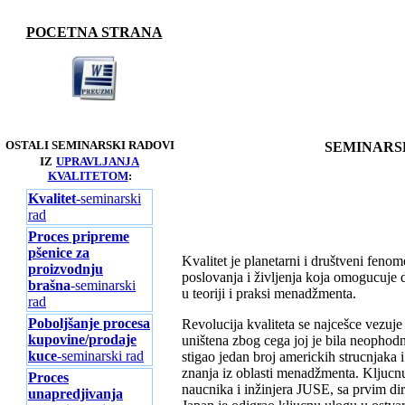
POCETNA STRANA
OSTALI SEMINARSKI RADOVI
SEMINARS
IZ
UPRAVLJANJA
KVALITETOM
:
Kvalitet
-seminarski
rad
Proces pripreme
pšenice za
Kvalitet je planetarni i društveni feno
proizvodnju
poslovanja i življenja koja omogucuje 
brašna
-seminarski
u teoriji i praksi menadžmenta.
rad
Poboljšanje procesa
Revolucija kvaliteta se najcešce vezuje
kupovine/prodaje
uništena zbog cega joj je bila neoph
kuce
-seminarski rad
stigao jedan broj americkih strucnjaka
znanja iz oblasti menadžmenta. Kljucnu
Proces
naucnika i inžinjera JUSE, sa prvim d
unapredjivanja