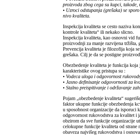
proizvoda zbog cega su kupci, takode, 
• Uzroci odstupanja (grešaka) se sporo 
nivo kvaliteta.
Inspekcija kvaliteta se cesto naziva ko
kontrole kvaliteta“ ili nekako slicno.
Inspekcija kvaliteta, kao osnovni vid 
proizvodnji za manje razvijena tržišta, g
Prevencija kvaliteta je filozofija koja
grešaka. Cilj je da se postigne proizvo
Obezbedenje kvaliteta je funkcija koja 
karakteristike ovog pristupa su :
• Vodeca uloga i odgovornost rukovodst
• Jasno definisanje odgovornosti za kva
• Stalno preispitivanje i održavanje za
Pojam „obezbedenje kvaliteta“ sugeriše 
faktor ukupne funkcije obezbedenja kcva
u sposobnost organizacije da isporuci k
odgovornost rukovodstva za kvalitet i j
obzirom da sve funkcije organizacije u
celokupne funkcije kvaliteta od strane 
obaveza najvišeg rukovodstva i osnova 