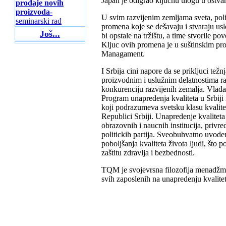
Japan je odigrao kljucnu ulogu u ostvari
prodaje novih
proizvoda
-
U svim razvijenim zemljama sveta, polit
seminarski rad
promena koje se dešavaju i stvaraju u
Još...
bi opstale na tržištu, a time stvorile p
Kljuc ovih promena je u suštinskim pr
Managament.
I Srbija cini napore da se prikljuci tež
proizvodnim i uslužnim delatnostima ra
konkurenciju razvijenih zemalja. Vlada
Program unapredenja kvaliteta u Srbiji i
koji podrazumeva svetsku klasu kvaliteta
Republici Srbiji. Unapredenje kvalitet
obrazovnih i naucnih institucija, privred
politickih partija. Sveobuhvatno uvode
poboljšanja kvaliteta života ljudi, što 
zaštitu zdravlja i bezbednosti.
TQM je svojevrsna filozofija menadžment
svih zaposlenih na unapredenju kvalitet