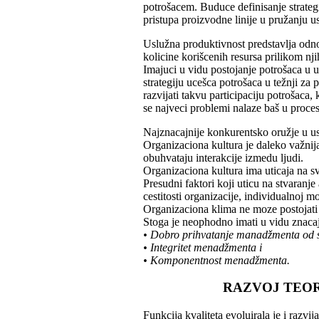
potrošacem. Buduce definisanje strateg
pristupa proizvodne linije u pružanju u
Uslužna produktivnost predstavlja odnos
kolicine korišcenih resursa prilikom nj
Imajuci u vidu postojanje potrošaca u 
strategiju ucešca potrošaca u težnji za
razvijati takvu participaciju potrošaca
se najveci problemi nalaze baš u proces
Najznacajnije konkurentsko oružje u uslu
Organizaciona kultura je daleko važnij
obuhvataju interakcije izmedu ljudi.
Organizaciona kultura ima uticaja na sva
Presudni faktori koji uticu na stvaran
cestitosti organizacije, individualnoj 
Organizaciona klima ne moze postojati
Stoga je neophodno imati u vidu znaca
• Dobro prihvatanje manadžmenta od s
• Integritet menadžmenta i
• Komponentnost menadžmenta.
RAZVOJ TEOR
Funkcija kvaliteta evoluirala je i razvi