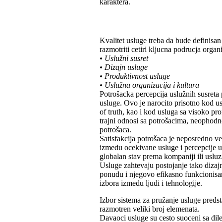
karaktera.
Kvalitet usluge treba da bude definisan
razmotriti cetiri kljucna podrucja organ
• Uslužni susret
• Dizajn usluge
• Produktivnost usluge
• Uslužna organizacija i kultura
Potrošacka percepcija uslužnih susreta 
usluge. Ovo je narocito prisotno kod 
of truth, kao i kod usluga sa visoko p
trajni odnosi sa potrošacima, neophodno
potrošaca.
Satisfakcija potrošaca je neposredno v
izmedu ocekivane usluge i percepcije us
globalan stav prema kompaniji ili usluz
Usluge zahtevaju postojanje tako diza
ponudu i njegovo efikasno funkcionisan
izbora izmedu ljudi i tehnologije.
Izbor sistema za pružanje usluge predst
razmotren veliki broj elemenata.
Davaoci usluge su cesto suoceni sa dil