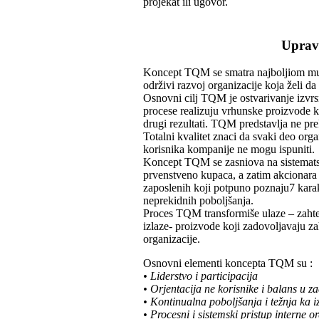
projekat ili ugovor.
Uprav
Koncept TQM se smatra najboljiom mul
održivi razvoj organizacije koja želi da
Osnovni cilj TQM je ostvarivanje izvrsn
procese realizuju vrhunske proizvode ko
drugi rezultati. TQM predstavlja ne pre
Totalni kvalitet znaci da svaki deo organ
korisnika kompanije ne mogu ispuniti.
Koncept TQM se zasniova na sistematsk
prvenstveno kupaca, a zatim akcionara ,
zaposlenih koji potpuno poznaju7 karakt
neprekidnih poboljšanja.
Proces TQM transformiše ulaze – zahteve
izlaze- proizvode koji zadovoljavaju z
organizacije.
Osnovni elementi koncepta TQM su :
• Liderstvo i participacija
• Orjentacija ne korisnike i balans u z
• Kontinualna poboljšanja i težnja ka i
• Procesni i sistemski pristup interne o