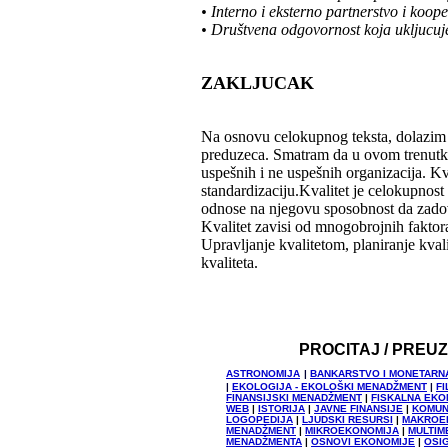
• Interno i eksterno partnerstvo i koope
• Društvena odgovornost koja ukljucuje
ZAKLJUCAK
Na osnovu celokupnog teksta, dolazim do
preduzeca. Smatram da u ovom trenutku,
uspešnih i ne uspešnih organizacija. Kva
standardizaciju.Kvalitet je celokupnost 
odnose na njegovu sposobnost da zadov
Kvalitet zavisi od mnogobrojnih faktora
Upravljanje kvalitetom, planiranje kvali
kvaliteta.
PROCITAJ / PREU
ASTRONOMIJA
|
BANKARSTVO I MONETARN
|
EKOLOGIJA - EKOLOŠKI MENADŽMENT
|
FI
FINANSIJSKI MENADŽMENT
|
FISKALNA EKO
WEB
|
ISTORIJA
|
JAVNE FINANSIJE
|
KOMUN
LOGOPEDIJA
|
LJUDSKI RESURSI
|
MAKROE
MENADŽMENT
|
MIKROEKONOMIJA
|
MULTIM
MENADŽMENTA
|
OSNOVI EKONOMIJE
|
OSI