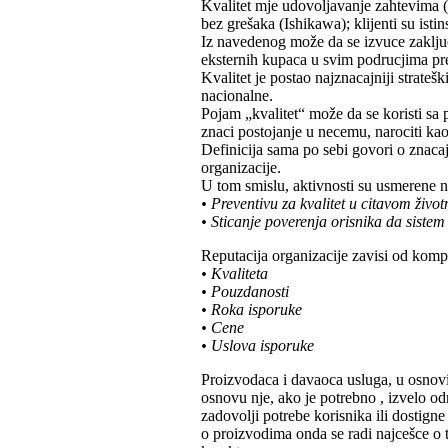
Kvalitet mje udovoljavanje zahtevima (C
bez grešaka (Ishikawa); klijenti su istin
Iz navedenog može da se izvuce zakljuca
eksternih kupaca u svim podrucjima pre
Kvalitet je postao najznacajniji strateš
nacionalne.
Pojam „kvalitet“ može da se koristi sa 
znaci postojanje u necemu, narociti kao 
Definicija sama po sebi govori o znacaj
organizacije.
U tom smislu, aktivnosti su usmerene n
• Preventivu za kvalitet u citavom živo
• Sticanje poverenja orisnika da sistem
Reputacija organizacije zavisi od komp
• Kvaliteta
• Pouzdanosti
• Roka isporuke
• Cene
• Uslova isporuke
Proizvodaca i davaoca usluga, u osnovi
osnovu nje, ako je potrebno , izvelo od
zadovolji potrebe korisnika ili dostigne 
o proizvodima onda se radi najcešce o t