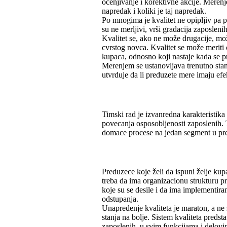
ocenjivanje i korektivne akcije. Merenje
napredak i koliki je taj napredak.
Po mnogima je kvalitet ne opipljiv pa p
su ne merljivi, vrši gradacija zaposleni
Kvalitet se, ako ne može drugacije, mo
cvrstog novca. Kvalitet se može meriti 
kupaca, odnosno koji nastaje kada se pr
Merenjem se ustanovljava trenutno stanj
utvrduje da li preduzete mere imaju efekt
Timski rad je izvanredna karakteristika
povecanja osposobljenosti zaposlenih. T
domace procese na jedan segment u pr
Preduzece koje želi da ispuni želje ku
treba da ima organizacionu strukturu
koje su se desile i da ima implementira
odstupanja.
Unapredenje kvaliteta je maraton, a ne 
stanja na bolje. Sistem kvaliteta predst
zaposlenih, u svim funkcijama i delov