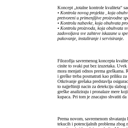
Koncept „totalne kontrole kvaliteta“ sad
• Kontrola novog projekta , koja obuh
pretvoreni u primenjljive proizvodne spe
• Kontrolu nabavke, koja obuhvata pro
• Kontrolu proizvoda, koja obuhvata 
zadovoljava sve zahteve iskazane u speci
pakovanje, instaliranje i servisiranje.
Filozofija savremenog koncepta kvalitet
cinite to svaki put bez izuzetaka. Uvek 
mora menjati odnos prema greškama. Ra
i greške treba posmatrati kao priliku z
Otkrivanje grešaka predstavlja osigurac
to najjeftiniji nacin za detekciju slab
greške analiziraju i pronalaze mere koj
kupaca. Pri tom je znacajno shvatiti da
Prema novom, savremenom shvatanju kva
tekucih i potencijalnih problema zbog