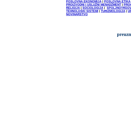
POSLOVNA EKONOMIJA
|
POSLOVNA ETIKA
PROIZVODNI I USLUŽNI MENADŽMENT
|
PRO
RELIGIJA
|
SOCIOLOGIJA
|
SPOLJNOTRGOV
TEHNOLOŠKI SISTEMI
|
TURIZMOLOGIJA
|
U
NOVINARSTVO
preuzm