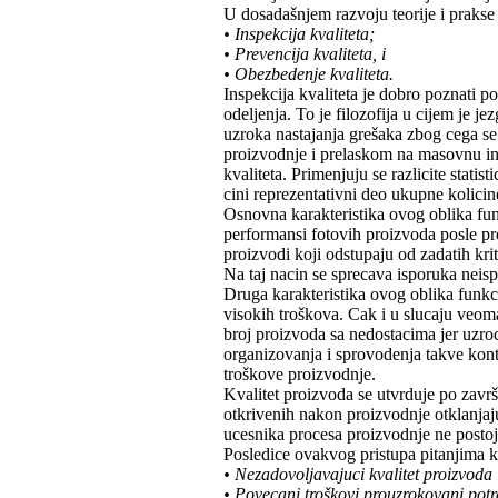
U dosadašnjem razvoju teorije i prakse 
• Inspekcija kvaliteta;
• Prevencija kvaliteta, i
• Obezbedenje kvaliteta.
Inspekcija kvaliteta je dobro poznati p
odeljenja. To je filozofija u cijem je j
uzroka nastajanja grešaka zbog cega s
proizvodnje i prelaskom na masovnu in
kvaliteta. Primenjuju se razlicite stati
cini reprezentativni deo ukupne kolicin
Osnovna karakteristika ovog oblika funkc
performansi fotovih proizvoda posle pro
proizvodi koji odstupaju od zadatih krit
Na taj nacin se sprecava isporuka neis
Druga karakteristika ovog oblika funkci
visokih troškova. Cak i u slucaju veom
broj proizvoda sa nedostacima jer uzroc
organizovanja i sprovodenja takve kon
troškove proizvodnje.
Kvalitet proizvoda se utvrduje po zavr
otkrivenih nakon proizvodnje otklanjaju
ucesnika procesa proizvodnje ne postoji 
Posledice ovakvog pristupa pitanjima kv
• Nezadovoljavajuci kvalitet proizvoda 
• Povecani troškovi prouzrokovani potr