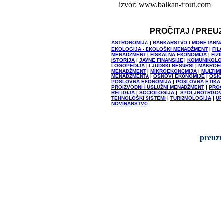
izvor: www.balkan-trout.com
PROČITAJ / PREU
ASTRONOMIJA
|
BANKARSTVO I MONETARN
EKOLOGIJA - EKOLOŠKI MENADŽMENT
|
FIL
MENADŽMENT
|
FISKALNA EKONOMIJA
|
FIZ
ISTORIJA
|
JAVNE FINANSIJE
|
KOMUNIKOLO
LOGOPEDIJA
|
LJUDSKI RESURSI
|
MAKROE
MENADŽMENT
|
MIKROEKONOMIJA
|
MULTIM
MENADŽMENTA
|
OSNOVI EKONOMIJE
|
OSI
POSLOVNA EKONOMIJA
|
POSLOVNA ETIKA
PROIZVODNI I USLUŽNI MENADŽMENT
|
PRO
RELIGIJA
|
SOCIOLOGIJA
|
SPOLJNOTRGOV
TEHNOLOŠKI SISTEMI
|
TURIZMOLOGIJA
|
U
NOVINARSTVO
preuzm