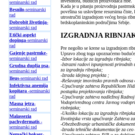
investitora, budućih proizvođača ribe.
seminarski rad
Kada je u pitanju proizvodnja pastrmsk
Besnilo
-seminarski
površina su uslovljene resursima čiste,
rad
utrostručiti izgradnjom većeg broja rib
Dobrobit životinja
-
brdskoplaninskim područjima Srbije.
seminarski rad
IZGRADNJA RIBNJA
Etički aspekt
dopinga
-seminarski
rad
Pre negošto se krene sa izgradnjom rib
Gajenje pastrmke
-
Upravo zbog toga upoznaćemo buduće p
seminarski rad
-Izbor lokacije za izgradnju ribnjaka;
-Istrazni radovi ispunjenosti prirodnih 
Grudna duplja psa
-
za izgradnju ribnjaka;
seminarski rad
-Izrada idejnog projekta ;
Ileus
-seminarski rad
-Rešavanje imovinsko pravnih odnosa o
Infektivna anemija
-Upućivanje zahteva Republičkom Hidr
kopitara
-seminarski
postupku projektovanja ribnjaka;
rad
-Upućivanje zahteva nadležnoj Radnoj 
Vodoprivrednog centra Javnog vodopriv
Masna jetra
-
riobnjaka;
seminarski rad
-Ukoliko lokaciju za izgradnju ribnjaka 
Malassezia
životinjska vrsta upućivanje Zahteva za
pachydermatis
-
-Obezbeđivanje urbanističke dokument
seminarski rad
-Izrada tehničke dokumentacije za ceo 
Nemački bokser
-
-Upućivanje zahteva JVP-u za dobijanj