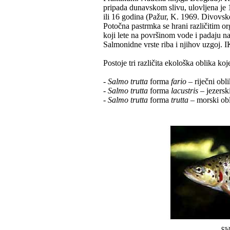
pripada dunavskom slivu, ulovljena je 
ili 16 godina (Pažur, K. 1969. Divovsk
Potočna pastrmka se hrani različitim o
koji lete na površinom vode i padaju 
Salmonidne vrste riba i njihov uzgoj. 
Postoje tri različita ekološka oblika ko
-
Salmo trutta
forma
fario
– riječni obli
-
Salmo trutta
forma
lacustris
– jezersk
-
Salmo trutta
forma
trutta
– morski ob