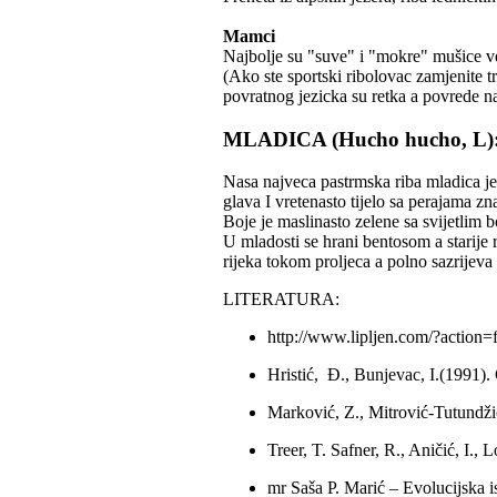
Mamci
Najbolje su "suve" i "mokre" mušice ve
(Ako ste sportski ribolovac zamjenite t
povratnog jezicka su retka a povrede n
MLADICA (
Hucho hucho, L)
Nasa najveca pastrmska riba mladica j
glava I vretenasto tijelo sa perajama zna
Boje je maslinasto zelene sa svijetlim
U mladosti se hrani bentosom a starije r
rijeka tokom proljeca a polno sazrijeva
LITERATURA:
http://www.lipljen.com/?action
Hristić, Đ., Bunjevac, I.(1991).
Marković, Z., Mitrović-Tutundži
Treer, T. Safner, R., Aničić, I.
mr Saša P. Marić – Evolucijska i