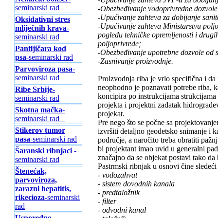
seminarski rad
-Obezbeđivanje vodoprivredne dozvol
-Upućivanje zahteva za dobijanje sanit
Oksidativni stres
-Upućivanje zahteva Ministarstvu poljo
mliječnih krava
-
pogledu tehničke opremljenosti i drugih
seminarski rad
poljoprivrede;
Pantljičara kod
-Obezbeđivanje upotrebne dozvole od 
psa
-seminarski rad
-Zasnivanje proizvodnje.
Parvoviroza pasa
-
seminarski rad
Proizvodnja riba je vrlo specifična i da
neophodno je poznavati potrebe riba, k
Ribe Srbije
-
koncipira po instrukcijama strukcijama r
seminarski rad
projekta i projektni zadatak hidrograđev
Skotna mačka
-
projekat.
seminarski rad
Pre nego što se počne sa projektovanj
Stikerov tumor
izvršiti detaljno geodetsko snimanje i k
pasa
-seminarski rad
područje, a naročito treba obratiti paž
bi projektant imao uvid u generalni pad
Šaranski ribnjaci
-
značajno da se objekat postavi tako da
seminarski rad
Pastrmski ribnjak u osnovi čine sledeći 
Štenećak,
- vodozahvat
parvoviroza,
- sistem dovodnih kanala
zarazni hepatitis,
- predtaložnik
rikecioza
-seminarski
- filter
rad
- odvodni kanal
Usporedne