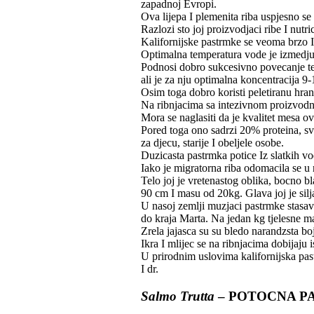
zapadnoj Evropi.
Ova lijepa I plemenita riba uspjesno se
Razlozi sto joj proizvodjaci ribe I nutr
Kalifornijske pastrmke se veoma brzo I 
Optimalna temperatura vode je izmedju 
Podnosi dobro sukcesivno povecanje tem
ali je za nju optimalna koncentracija 9-
Osim toga dobro koristi peletiranu hranu
Na ribnjacima sa intezivnom proizvodn
Mora se naglasiti da je kvalitet mesa o
Pored toga ono sadrzi 20% proteina, sv
za djecu, starije I obeljele osobe.
Duzicasta pastrmka potice Iz slatkih 
Iako je migratorna riba odomacila se u
Telo joj je vretenastog oblika, bocno b
90 cm I masu od 20kg. Glava joj je sil
U nasoj zemlji muzjaci pastrmke stasav
do kraja Marta. Na jedan kg tjelesne 
Zrela jajasca su su bledo narandzsta b
Ikra I mlijec se na ribnjacima dobijaju 
U prirodnim uslovima kalifornijska pas
I dr.
Salmo Trutta
– POTOCNA 