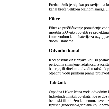
Predtaložnik je objekat postavljen na 
kanal kreće velikom brzinom smiri,a u i
Filter
Filter za prečišćavanje pomućenje vod
mrestilišta.Ovakvi objekti se projektuj
istom vodom kao i baterije za uzgoj pa
dnom i sranama.
Odvodni kanal
Kod pastrmskih ribnjaka koji su postav
periodima smanjene izdašnosti izvoriš
baterije, ili direktno odvodi u taložn
otpadnu vodu prilikom pranja proizvod
Taložnik
Otpadna i iskorišćena voda odvodnim k
hidrograđevinskih objekata gde je dozv
betonski ili obložen kamenom,a sve u zav
ispusne građevine-grlenjaka koji obez