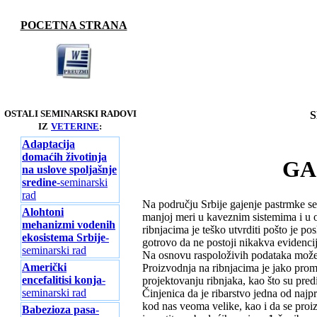
POCETNA STRANA
OSTALI SEMINARSKI RADOVI
S
IZ
VETERINE
:
Adaptacija
domaćih životinja
GA
na uslove spoljašnje
sredine
-seminarski
rad
Na području Srbije gajenje pastrmke s
Alohtoni
manjoj meri u kaveznim sistemima i u
mehanizmi vodenih
ribnjacima je teško utvrditi pošto je po
ekosistema Srbije
-
gotrovo da ne postoji nikakva evidencij
seminarski rad
Na osnovu raspoloživih podataka može s
Američki
Proizvodnja na ribnjacima je jako prome
encefalitisi konja
-
projektovanju ribnjaka, kao što su pred
seminarski rad
Činjenica da je ribarstvo jedna od najpr
kod nas veoma velike, kao i da se proiz
Babezioza pasa
-