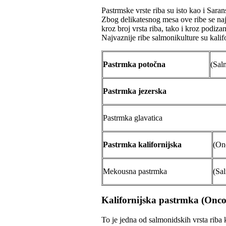
Pastrmske vrste riba su isto kao i Sara
Zbog delikatesnog mesa ove ribe se naj
kroz broj vrsta riba, tako i kroz podiza
Najvaznije ribe salmonikulture su kalifo
Pastrmka potočna
(Sal
Pastrmka jezerska
Pastrmka glavatica
Pastrmka kalifornijska
(On
Mekousna pastrmka
(Sa
Kalifornijska pastrmka
(
Onco
To je jedna od salmonidskih vrsta riba 