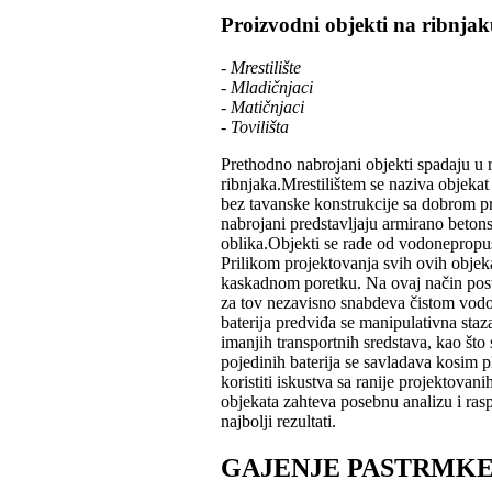
Proizvodni objekti na ribnja
- Mrestilište
- Mladičnjaci
- Matičnjaci
- Tovilišta
Prethodno nabrojani objekti spadaju u 
ribnjaka.Mrestilištem se naziva objeka
bez tavanske konstrukcije sa dobrom pr
nabrojani predstavljaju armirano beton
oblika.Objekti se rade od vodonepropu
Prilikom projektovanja svih ovih objek
kaskadnom poretku. Na ovaj način posti
za tov nezavisno snabdeva čistom vodom
baterija predviđa se manipulativna staz
imanjih transportnih sredstava, kao št
pojedinih baterija se savladava kosim p
koristiti iskustva sa ranije projektova
objekata zahteva posebnu analizu i raspo
najbolji rezultati.
GAJENJE PASTRMK