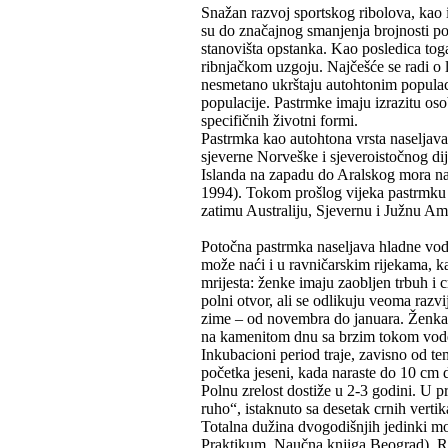
Snažan razvoj sportskog ribolova, kao 
su do značajnog smanjenja brojnosti po
stanovišta opstanka. Kao posledica tog
ribnjačkom uzgoju. Najčešće se radi o 
nesmetano ukrštaju autohtonim populac
populacije. Pastrmke imaju izrazitu os
specifičnih životni formi.
Pastrmka kao autohtona vrsta naseljava
sjeverne Norveške i sjeveroistočnog dij
Islanda na zapadu do Aralskog mora na 
1994). Tokom prošlog vijeka pastrmku su
zatimu Australiju, Sjevernu i Južnu Am
Potočna pastrmka naseljava hladne vode
može naći i u ravničarskim rijekama, k
mrijesta: ženke imaju zaobljen trbuh i 
polni otvor, ali se odlikuju veoma raz
zime – od novembra do januara. Ženka m
na kamenitom dnu sa brzim tokom vode. 
Inkubacioni period traje, zavisno od t
početka jeseni, kada naraste do 10 cm d
Polnu zrelost dostiže u 2-3 godini. U 
ruho“, istaknuto sa desetak crnih verti
Totalna dužina dvogodišnjih jedinki mož
Praktikum. Naučna knjiga Beograd). Ra