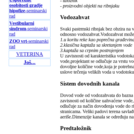
- taložnik
osobitosti gradje
- proizvodni objekti na ribnjaku
hipofize
-seminarski
rad
Vodozahvat
Vestibularni
sindrom
-seminarski
Svaki pastrmski ribnjak bez obzira na v
rad
odnosno vodozahvat.Vodozahvat može bi
1.u koritu reke kao poprečna građevin
ZOO vrt
-seminarski
2.klasična kaptaža sa skretanjem vode
rad
3.kaptaža sa crpnim postrojenjem
VETERINA
U zavisnosti od karakteristika vodotoka
vode,projektant se odlučuje za vrstu v
Još...
dovoljne količine vode,koja je potrebna
uslove tečenja velikih voda u vodotoku
Sistem dovodnih kanala
Dovod vode od vodozahvata do bazna za
zavisnosti od količine uahvaćene vode, 
odlučuje za način dovođenja vode do r
stranicama. Veliki padovi terena savlađ
aeriše.Dimenzije kanala se određuju na
Predtaložnik