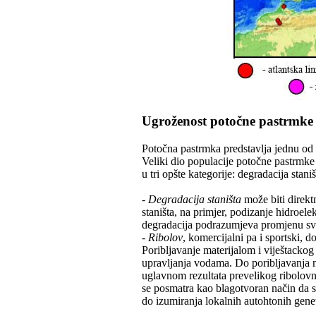
Ugroženost potočne pastrmke
Potočna pastrmka predstavlja jednu od 
Veliki dio populacije potočne pastrmke 
u tri opšte kategorije: degradacija staniš
-
Degradacija staništa
može biti direkt
staništa, na primjer, podizanje hidroelek
degradacija podrazumjeva promjenu svo
-
Ribolov
, komercijalni pa i sportski, d
Poribljavanje materijalom i viještackog 
upravljanja vodama. Do poribljavanja n
uglavnom rezultata prevelikog ribolovno
se posmatra kao blagotvoran način da 
do izumiranja lokalnih autohtonih gene