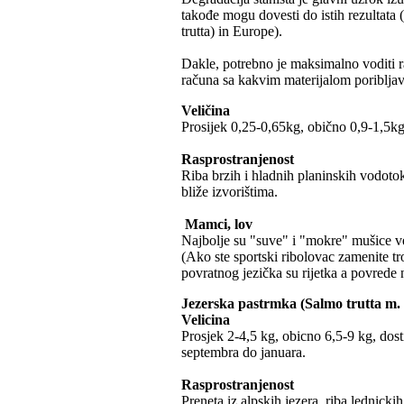
takođe mogu dovesti do istih rezultata
trutta) in Europe).
Dakle, potrebno je maksimalno voditi r
računa sa kakvim materijalom poriblja
Veličina
Prosijek 0,25-0,65kg, obično 0,9-1,5kg
Rasprostranjenost
Riba brzih i hladnih planinskih vodotok
bliže izvorištima.
Mamci, lov
Najbolje su "suve" i "mokre" mušice ve
(Ako ste sportski ribolovac zamenite tr
povratnog jezička su rijetka a povrede
Jezerska pastrmka (Salmo trutta m. l
Velicina
Prosjek 2-4,5 kg, obicno 6,5-9 kg, dost
septembra do januara.
Rasprostranjenost
Preneta iz alpskih jezera, riba lednicki