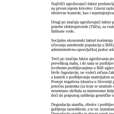
Najčešći ugrožavajući faktor predstavlj
na prvom mjestu krivolov. Glavni razlo
ribolovne kontrole, kao i neprimjenjivan
Drugi po značaju ugrožavajući faktor pr
potrebe elektroprivrede (Tišča), za vod
flaširane vode.
Socijalno ekonomski faktori koristenja 
očuvanja autohtonih populacija u BiH)
administrativno-upravljačkoj praksi sekto
Treći po značaju faktor ugrožavanja po
prevelikog maha, i do sada se poribljav
izvršenim poribljavanjima u BiH uglavn
bivše Jugoslavije, ne vodeći računa ča
a kamoli o poribljavanju materijalom a
Postoje negativna iskustva u Sloveniji 
potočna pastrmka (za koju se smatralo d
nesmetano ukrštala sa marmoratus linij
doći do potpunog uništenja genetičke or
Degradacija staništa, ribolov i poriblj
gubljenja raznolikosti, a to su: izumiran
Degradacija staništa je glavni uzrok iz