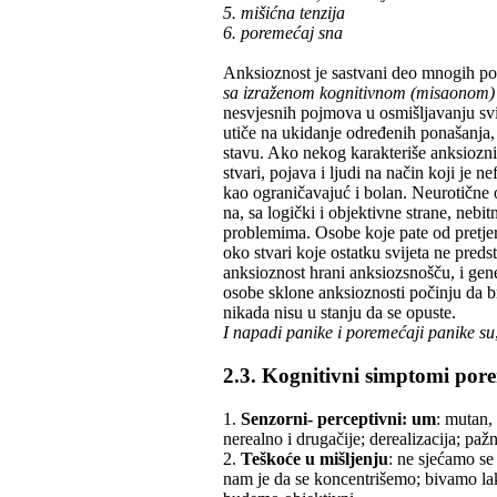
5. mišićna tenzija
6. poremećaj sna
Anksioznost je sastvani deo mnogih po
sa izraženom kognitivnom (misaonom
nesvjesnih pojmova u osmišljavanju svi
utiče na ukidanje određenih ponašanj
stavu. Ako nekog karakteriše anksiozni 
stvari, pojava i ljudi na način koji je
kao ograničavajuć i bolan. Neurotične 
na, sa logički i objektivne strane, neb
problemima. Osobe koje pate od pretjer
oko stvari koje ostatku svijeta ne preds
anksioznost hrani anksiozsnošču, i gene
osobe sklone anksioznosti počinju da br
nikada nisu u stanju da se opuste.
I napadi panike i poremećaji panike su
2.3. Kognitivni simptomi pore
1.
Senzorni- perceptivni: um
: mutan,
nerealno i drugačije; derealizacija; pažn
2.
Teškoće u mišljenju
: ne sjećamo se
nam je da se koncentrišemo; bivamo la