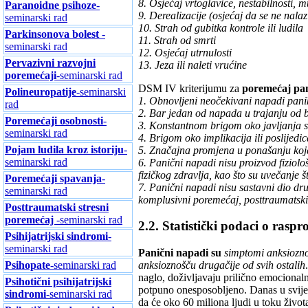
8. Osjećaj vrtoglavice, nestabilnosti, m
Paranoidne psihoze
-
9. Derealizacije (osjećaj da se ne nala
seminarski rad
10. Strah od gubitka kontrole ili ludila
Parkinsonova bolest
-
11. Strah od smrti
seminarski rad
12. Osjećaj utrnulosti
Pervazivni razvojni
13. Jeza ili naleti vrućine
poremećaji
-seminarski rad
DSM IV kriterijumu za
poremećaj pa
Polineuropatije
-seminarski
1. Obnovljeni neočekivani napadi pani
rad
2. Bar jedan od napada u trajanju od ba
Poremećaji osobnosti
-
3. Konstantnom brigom oko javljanja 
seminarski rad
4. Brigom oko implikacija ili poslijedi
Pojam ludila kroz istoriju
-
5. Značajna promjena u ponašanju koj
seminarski rad
6. Panični napadi nisu proizvod fiziološk
fizičkog zdravlja, kao što su uvečanje š
Poremećaji spavanja
-
7. Panični napadi nisu sastavni dio dr
seminarski rad
komplusivni poremećaj, posttraumatski
Posttraumatski stresni
poremećaj
-seminarski rad
2.2. Statistički podaci o rasp
Psihijatrijski sindromi
-
seminarski rad
Panični napadi su
simptomi anksioznos
Psihopate
-seminarski rad
anksioznošču drugačije od svih ostalih
naglo, doživljavaju prilično emocionaln
Psihotični psihijatrijski
potpuno onesposobljeno. Danas u svijet
sindromi
-seminarski rad
da će oko 60 miliona ljudi u toku život