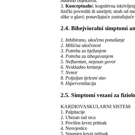
budemo objektivni.
3.
Konceptualn
i: kognitivna iskrivlje
fizički povrediti ili umrijeti; strah od
slike u glavi; ponavljajuće zastrašujuće 
2.4. Bihejvioralni simptomi an
1. Inhibirano, ukočeno ponašanje
2. Mišićna ukočenost
3. Potreba za bježanjem
4. Potreba za izbegavanjem
5. Nefluentan, nejasan govor
6. Neskladno kretanje
7. Nemir
8. Poljuljan tjelesni stav
9. Hiperventilacija
2.5. Simptomi vezani za fiziolo
KARDIOVASKULARNI SISTEM:
1. Palpitacije
2. Ubrzan rad srca
3. Povišen krvni pritisak
4. Nesvjestice
5. Smanjen krvni pritisak