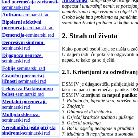
Anksioznost
-
stanje koje se očituje o
kod poremećaja zavisnosti
-
napetost i unutrašnji nemir, te postoja
seminarski rad
nemotivirana i nije vezana za objekt il
Autizam
-seminarski rad
Osoba koja ima problema sa paničnim na
Bipolarni afektivni
samo ima životni problem sa kojim u od
poremećaj-
seminarski rad
2. Strah od života
Demencija-
seminarski rad
Depresivni sindrom
-
seminarski rad
Kako pomoći osobi koja se našla u zač
U daljem radu ću pokušati odgovoriti na
Dijagnoza neuroze
-
napad, te kako ga se riješiti.
seminarski rad
Fobije
-seminarski rad
2.1. Kriterijumi za određivan
Granični poremećaj
ličnosti-
seminarski rad
DSM IV je dijagnostički psihijatrijski 
Lekovi za Parkinsonovu
tako i napada i poremećaja panike. DS
bolest
-seminarski rad
DSM IV kriterijumi za
napad panike
:
1. Palpitacija, lupanje srca, povišen pu
Mentalni poremećaji
-
2. Znojenje
seminarski rad
3. Obamrlost ili drhtavica
Multipla skleroza
-
4. Osjećaj kratkoće uzdaha i gušenja
seminarski rad
5. Osjećaj davljenja
Nepsihotički psihijatrijski
6. Bol ili osjećaj nelagode u grudima
sindromi
-seminarski rad
7. Mučnina ili neprijatnost u stomaku