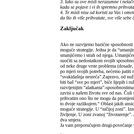
3. Iako su ove misli nerazumne i netačn
kada se pojave i vi ih spremno prihvata
4. Te misli nisu od koristi za Vas i om
da što ih više prihvatate, sve više sebe
Zaključak
Ako ne razvijemo bazićne sposobnosti 
moguće strategije. Jedna je da “umanj
smanjićemo i strah od njega. Umanjićem
suoćiti sa nedostatkom svojih sposobno
od neke druge vrste problema (dosade, a
po mjeri svojih potreba, nećemo patiti
“svakidašnja nesreća”.Zapravo, od nužn
biti baš “sve po mjeri”, biće lijepih i r
razvijenijim “alatkama”-sposobnostima),
zavisi u našem životu sve od nas. Čuli s
prihvatim ono što ne mogu da promjeni
to dvoje razlikujem.“ Oblast jakih ansi
moguće strategije. U “ničijoj zoni”. Iz
življenje. U zoni zvanoj “životarenje”.
dva smjera.
Ja vam preporućujem drugi-povećanje vlas