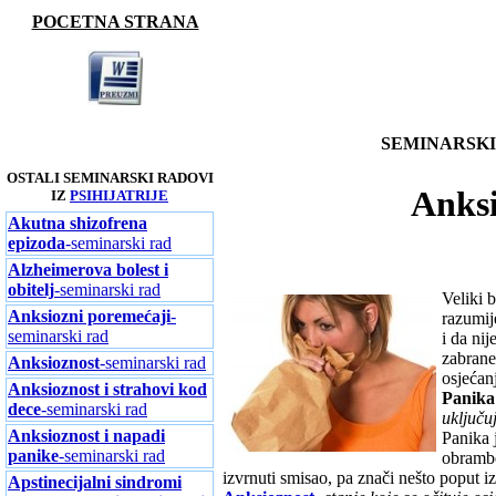
POCETNA STRANA
SEMINARSKI 
OSTALI SEMINARSKI RADOVI
Anksi
IZ
PSIHIJATRIJE
Akutna shizofrena
epizoda
-seminarski rad
Alzheimerova bolest i
obitelj
-seminarski rad
Veliki 
Anksiozni poremećaji
-
razumij
seminarski rad
i da ni
zabrane
Anksioznost
-seminarski rad
osjećan
Anksioznost i strahovi kod
Panika
dece
-seminarski rad
uključu
Anksioznost i napadi
Panika j
panike
-seminarski rad
obrambe
izvrnuti smisao, pa znači nešto poput iz
Apstinecijalni sindromi