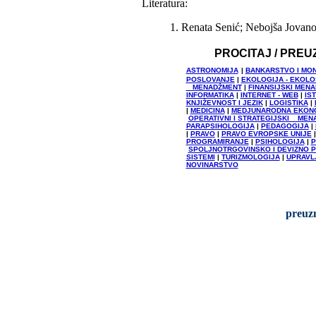
Literatura:
1. Renata Senić; Nebojša Jovano
PROCITAJ / PREU
ASTRONOMIJA
|
BANKARSTVO I MO
POSLOVANJE
|
EKOLOGIJA - EKOL
MENADŽMENT
|
FINANSIJSKI MEN
INFORMATIKA
|
INTERNET - WEB
|
IS
KNJIŽEVNOST I JEZIK
|
LOGISTIKA
|
|
MEDICINA
|
MEDJUNARODNA EKON
OPERATIVNI I STRATEGIJSKI MEN
PARAPSIHOLOGIJA
|
PEDAGOGIJA
|
|
PRAVO
|
PRAVO EVROPSKE UNIJE
PROGRAMIRANJE
|
PSIHOLOGIJA
|
P
SPOLJNOTRGOVINSKO I DEVIZNO 
SISTEMI
|
TURIZMOLOGIJA
|
UPRAVL
NOVINARSTVO
preuzm