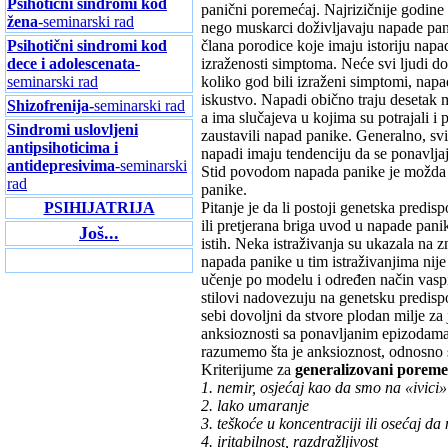
Psihotični sindromi kod
panični poremećaj. Najrizičnije godine
žena
-seminarski rad
nego muskarci doživljavaju napade pani
Psihotični sindromi kod
člana porodice koje imaju istoriju napa
dece i adolescenata
-
izraženosti simptoma. Neće svi ljudi do
seminarski rad
koliko god bili izraženi simptomi, napa
iskustvo. Napadi obično traju desetak mi
Shizofrenija-
seminarski rad
a ima slučajeva u kojima su potrajali i 
Sindromi uslovljeni
zaustavili napad panike. Generalno, sv
antipsihoticima i
napadi imaju tendenciju da se ponavljaju
antidepresivima
-seminarski
Stid povodom napada panike je možda 
rad
panike.
PSIHIJATRIJA
Pitanje je da li postoji genetska predi
ili pretjerana briga uvod u napade pani
Još...
istih. Neka istraživanja su ukazala na 
napada panike u tim istraživanjima nije
učenje po modelu i određen način vaspi
stilovi nadovezuju na genetsku predispoz
sebi dovoljni da stvore plodan milje za
anksioznosti sa ponavljanim epizodam
razumemo šta je anksioznost, odnosno s
Kriterijume za
generalizovani poreme
1. nemir, osjećaj kao da smo na «ivici»
2. lako umaranje
3. teškoće u koncentraciji ili osećaj d
4. iritabilnost, razdražljivost