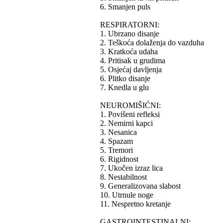
6. Smanjen puls
RESPIRATORNI:
1. Ubrzano disanje
2. Teškoća dolaženja do vazduha
3. Kratkoća udaha
4. Pritisak u grudima
5. Osjećaj davljenja
6. Plitko disanje
7. Knedla u glu
NEUROMIŠIĆNI:
1. Povišeni refleksi
2. Nemirni kapci
3. Nesanica
4. Spazam
5. Tremori
6. Rigidnost
7. Ukočen izraz lica
8. Nestabilnost
9. Generalizovana slabost
10. Utrnule noge
11. Nespretno kretanje
GASTROINTESTINALNI: