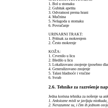
1. Bol u stomaku
2. Gubitak apetita
3. Odvratnost prema hrani
4. Mučnina
5. Nelagoda u stomaku
6. Povračanje
URINARNI TRAKT:
1. Pritisak za mokrenjem
2. Često mokrenje
KOŽA:
1. Crvenilo u licu
2. Bledilo u licu
3. Lokalizovano znojenje (posebno dl
4. Generalizovano znojenje
5. Talasi hladnoće i vrućine
6. Svrab
2.6. Tehnike za razrešenje na
Jedna korisna tehnika za nošenje sa an
1. Anksiozne misli se javljaju niotkuda,
2. Nerazumne su, i čim ih jednom osvjest