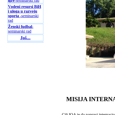
igre
-seminarski rad
Vodeni resursi BiH
i uloga u razvoju
sporta
-seminarski
rad
Ženski fudbal
-
seminarski rad
Još...
MISIJA INTER
Cilj IOA je da napravi internacio