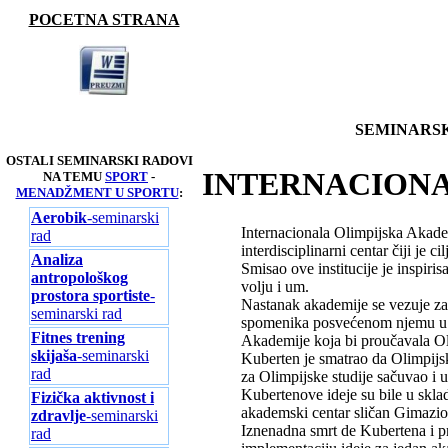
POCETNA STRANA
SEMINARSK
OSTALI SEMINARSKI RADOVI
INTERNACIONA
NA TEMU
SPORT
-
MENADŽMENT U SPORTU
:
Aerobik
-seminarski
Internacionala Olimpijska Akadem
rad
interdisciplinarni centar čiji je
Analiza
Smisao ove institucije je inspir
antropološkog
volju i um.
prostora sportiste
-
Nastanak akademije se vezuje za
seminarski rad
spomenika posvećenom njemu u O
Fitnes trening
Akademije koja bi proučavala Ol
skijaša
-seminarski
Kuberten je smatrao da Olimpijski
rad
za Olimpijske studije sačuvao i 
Kubertenove ideje su bile u skla
Fizička aktivnost i
akademski centar sličan Gimazionu
zdravlje
-seminarski
Iznenadna smrt de Kubertena i p
rad