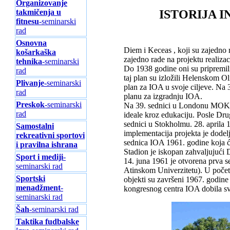
Organizovanje
takmičenja u
ISTORIJA 
fitnesu
-seminarski
rad
Osnovna
Diem i Keceas , koji su zajedno 
košarkaška
zajedno rade na projektu realizac
tehnika
-seminarski
Do 1938 godine oni su pripremil
rad
taj plan su izložili Helenskom O
Plivanje
-seminarski
plan za IOA u svoje ciljeve. N
rad
planu za izgradnju IOA.
Preskok
-seminarski
Na 39. sednici u Londonu MOK j
rad
ideale kroz edukaciju. Posle Dru
sednici u Stokholmu. 28. aprila
Samostalni
implementacija projekta je dode
rekreativni sportovi
sednica IOA 1961. godine koja ć
i pravilna ishrana
Stadion je iskopan zahvaljujući D
Sport i mediji
-
14. juna 1961 je otvorena prva se
seminarski rad
Atinskom Univerzitetu). U početk
Sportski
objekti su završeni 1967. godin
menadžment
-
kongresnog centra IOA dobila sv
seminarski rad
Šah
-seminarski rad
Taktika fudbalske