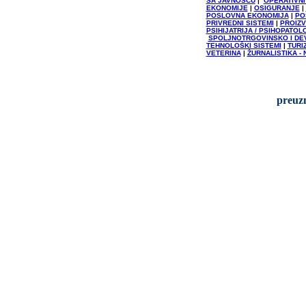
SA JAVNOŠCU
|
OPERATIVNI
EKONOMIJE
|
OSIGURANJE
|
POSLOVNA EKONOMIJA
|
PO
PRIVREDNI SISTEMI
|
PROIZV
PSIHIJATRIJA / PSIHOPATOL
SPOLJNOTRGOVINSKO I DE
TEHNOLOŠKI SISTEMI
|
TURI
VETERINA
|
ŽURNALISTIKA -
preuzm