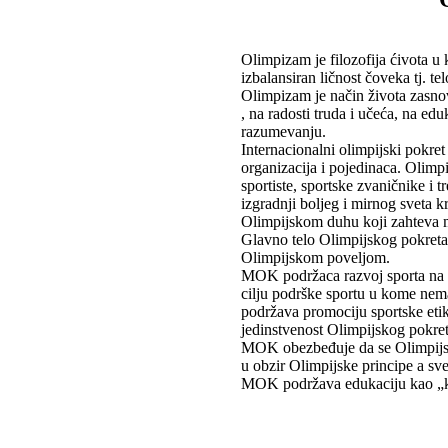
Olimpizam je filozofija ćivota u 
izbalansiran ličnost čoveka tj. tel
Olimpizam je način života zasno
, na radosti truda i učeća, na 
razumevanju.
Internacionalni olimpijski pokre
organizacija i pojedinaca. Olim
sportiste, sportske zvaničnike i t
izgradnji boljeg i mirnog sveta k
Olimpijskom duhu koji zahteva me
Glavno telo Olimpijskog pokret
Olimpijskom poveljom.
MOK podržaca razvoj sporta na s
cilju podrške sportu u kome nem
podržava promociju sportske etike
jedinstvenost Olimpijskog pokret
MOK obezbeđuje da se Olimpijsk
u obzir Olimpijske principe a sve
MOK podržava edukaciju kao „ki