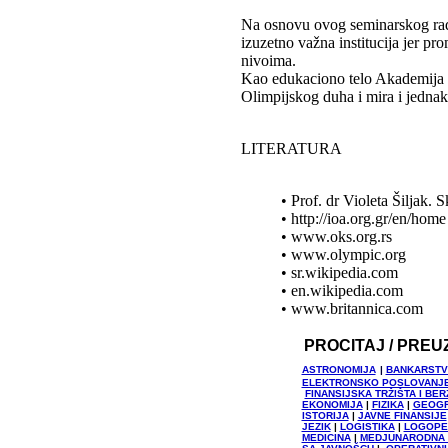
Na osnovu ovog seminarskog rad
izuzetno važna institucija jer p
nivoima.
Kao edukaciono telo Akademija e
Olimpijskog duha i mira i jednak
LITERATURA
• Prof. dr Violeta Šiljak.
• http://ioa.org.gr/en/home
• www.oks.org.rs
• www.olympic.org
• sr.wikipedia.com
• en.wikipedia.com
• www.britannica.com
PROCITAJ / PREU
ASTRONOMIJA
|
BANKARSTV
ELEKTRONSKO POSLOVANJ
FINANSIJSKA TRŽIŠTA I B
EKONOMIJA
|
FIZIKA
|
GEOGR
ISTORIJA
|
JAVNE FINANSIJE
JEZIK
|
LOGISTIKA
|
LOGOPE
MEDICINA
|
MEDJUNARODNA 