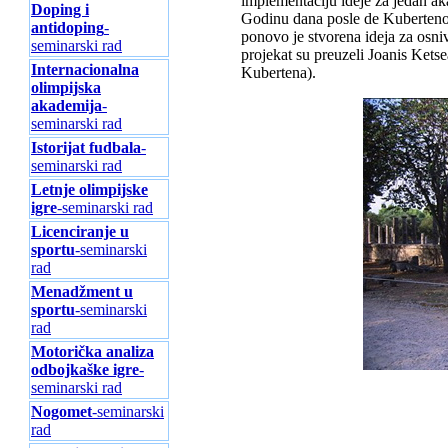
implementaciju ideje za jedan a
Doping i
Godinu dana posle de Kubertenov
antidoping
-
ponovo je stvorena ideja za osni
seminarski rad
projekat su preuzeli Joanis Ketse
Internacionalna
Kubertena).
olimpijska
akademija
-
seminarski rad
Istorijat fudbala
-
seminarski rad
Letnje olimpijske
igre
-seminarski rad
Licenciranje u
sportu
-seminarski
rad
Menadžment u
sportu
-seminarski
rad
Motorička analiza
odbojkaške igre
-
seminarski rad
Nogomet
-seminarski
rad