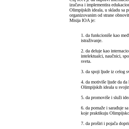
izučava i implementira edukacion
Olimpijskih ideala, u skladu sa 
organizovanim od strane obnovit
Misija IOA je:
1. da funkcioniše kao međ
istraživanje.
2. da deluje kao internaci
intelektualci, naučnici, spo
sveta.
3. da spoji ljude iz celog s
4. da motiviše ljude da da
Olimpijskih ideala u svoj
5. da promoviše i služi ide
6. da pomaže i sarađuje s
koje praktikuju Olimpijsk
7. da proširi i pojača do