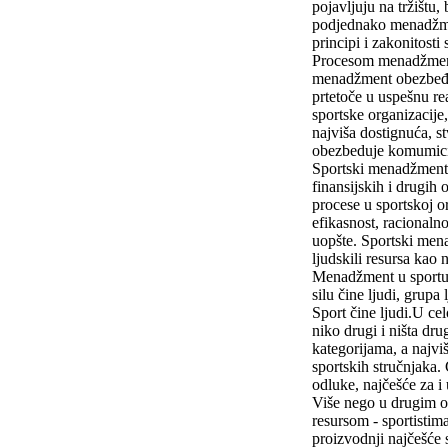
pojavljuju na tržištu
podjednako menadžment
principi i zakonitosti
Procesom menadžmenta 
menadžment obezbeđuje
prtetoče u uspešnu re
sportske organizacije,
najviša dostignuća, s
obezbeduje komumici
Sportski menadžment j
finansijskih i drugih
procese u sportskoj or
efikasnost, racionaln
uopšte. Sportski men
ljudskili resursa kao 
Menadžment u sportu j
silu čine ljudi, grup
Sport čine ljudi.U ce
niko drugi i ništa dr
kategorijama, a najviš
sportskih stručnjaka.
odluke, najčešće za i 
Više nego u drugim o
resursom - sportistima
proizvodnji najčešće 