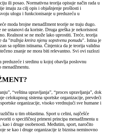
ciju ili posao. Normativna teorija opisuje način rada u
imaju za cilj opis i objašnjenje prošlosti i
voju ulogu i funkcionisanje u preduzeću u
odeće moda brojne menadžment teorije ne traju dugo.
 ne ustanovi da koriste. Druga greška je nekorisnost
no. Realnost se ne može lako uprostiti. Treće, teorija
e da "
tražnja kreira njenu sopstvenu ponudu
". Istina je
an sa opštim istinama. Činjenica da je teorija validna
tečeno znanje ne mora biti relevantno. Svi ovi razlozi
a preduzeće i sredinu u kojoj obavlja poslovnu
i o menadžmentu.
DŽMENT?
janju”, “veština upravljanja”, “proces upravljanja”, dok
nje celokupnog sistema sportske organizacije, prevdeći
i sportske organizacije, visoko vrednujući sve humane i
zličita u tim oblastima. Sport u celini, najčešće
govoriti o specifičnoj primeni principa menadžmenta u
ve, kao i druge osobenosti. Međutim, sport, naročito
oje se kao i druge organizacije iz biznisa neminovno