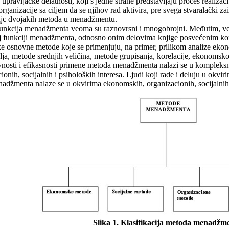
 upravljačke delatnosti, koji s jedne strane predstavljaju proces realiz
rganizacije sa ciljem da se njihov rad aktivira, pre svega stvaralački za
enjc dvojakih metoda u menadžmentu.
funkcija menadžmenta veoma su raznovrsni i mnogobrojni. Međutim, već
j funkciji menadžmenta, odnosno onim delovima knjige posvećenim ko
 osnovne metode koje se primenjuju, na primer, prilikom analize ekon
lja, metode srednjih veličina, metode grupisanja, korelacije, ekonoms
vnosti i efikasnosti primene metoda menadžmenta nalazi se u kompleks
onih, socijalnih i psiholoških interesa. Ljudi koji rade i deluju u okvi
adžmenta nalaze se u okvirima ekonomskih, organizacionih, socijalnih
Slika 1. Klasifikacija metoda menadžm