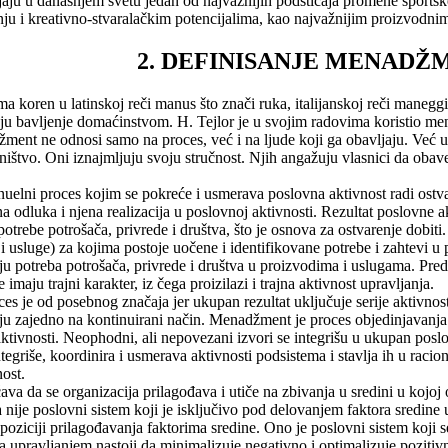
aju u današnjem svetu jedan od najvažnijih podsticaja promene sportske 
u i kreativno-stvaralačkim potencijalima, kao najvažnijim proizvodnim
2. DEFINISANJE MENADŽ
koren u latinskoj reči manus što znači ruka, italijanskoj reči manegg
ju bavljenje domaćinstvom. H. Tejlor je u svojim radovima koristio 
ent ne odnosi samo na proces, već i na ljude koji ga obavljaju. Već
sništvo. Oni iznajmljuju svoju stručnost. Njih angažuju vlasnici da obav
uelni proces kojim se pokreće i usmerava poslovna aktivnost radi ostva
na odluka i njena realizacija u poslovnoj aktivnosti. Rezultat poslovne 
otrebe potrošača, privrede i društva, što je osnova za ostvarenje dobiti
 i usluge) za kojima postoje uočene i identifikovane potrebe i zahtevi 
u potreba potrošača, privrede i društva u proizvodima i uslugama. Pred
 imaju trajni karakter, iz čega proizilazi i trajna aktivnost upravljanja.
 je od posebnog značaja jer ukupan rezultat uključuje serije aktivnosti
aju zajedno na kontinuirani način. Menadžment je proces objedinjavanj
ktivnosti. Neophodni, ali nepovezani izvori se integrišu u ukupan poslo
egriše, koordinira i usmerava aktivnosti podsistema i stavlja ih u raci
ost.
 da se organizacija prilagođava i utiče na zbivanja u sredini u kojoj
a nije poslovni sistem koji je isključivo pod delovanjem faktora sredin
oziciji prilagođavanja faktorima sredine. Ono je poslovni sistem koji s
ja upravljanjem nastoji da minimalizuje negativno i optimalizuje pozitiv