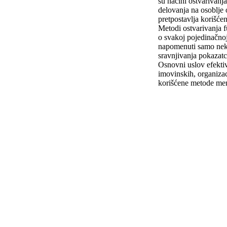
su načini ostvarivanja
delovanja na osoblje o
pretpostavlja korišć
Metodi ostvarivanja 
o svakoj pojedinačno
napomenuti samo neke
sravnjivanja pokazatc
Osnovni uslov efekti
imovinskih, organizaci
korišćene metode men