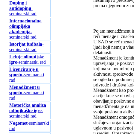
nesumnjivo predstavlj
Doping i
prema njegovom znanj
antidoping
-
seminarski rad
Internacionalna
olimpijska
Pojam menadžment ima 
akademija
-
reči menage u značen
seminarski rad
U SAD se reč menadžm
Istorijat fudbala
-
ljudi koji nemaju vla
seminarski rad
delatnosti.
Letnje olimpijske
Menadžment je kontin
igre
-seminarski rad
upravljanja je poslov
kojima se podmiruju p
Licenciranje u
aktivnosti (proizvode
sportu
-seminarski
se ogleda u podmirenj
rad
privrede i društva koje
Menadžment u
Menadžment kao proces
sportu
-seminarski
akcije koje se obavlj
rad
obavljanje poslovne a
Motorička analiza
menadžmenta je da int
odbojkaške igre
-
svoju poslovnu aktivn
seminarski rad
Menadžment omogućava
slučajeva organizacij
Nogomet
-seminarski
uglavnom u pasivnoj p
rad
u sredini. Organizaci