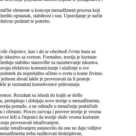
inamičke elemente u koncept menadžment procesa koji
edilo opstanak, stabilnost i rast. Upravljanje je način
ektivno podmiri te potrebe.
više činjenice, kao i da se obezbedi čvrsta baza za
je iskustvo sa svetom. Formalno, teorija je koristan
ezbeđuju stabilno stanovište za razumevanje iskustva.
avaju efektivno komuniciranje i ulaženje u sve
 podstrek da neprekidno učimo o svetu u kome živimo.
 jednom shvati lakše je proveravati da li postoje
lakše je razmatrati konsekvence prihvatanja
oteze. Rezultati su ishodi do kojih se došlo
ju, preispituju i dobijaju nove teorije u menadžmentu.
eorija pomaže, a ne odmaže u tumačenju praktičnih
u i obrnuto. Proces razvoja i provere teorije je veoma
ovor leži u činjenici da teorije služe veoma korisnim
oraju proveravati istraživanjem.
nije istraživanjem ustanovilo da one ne daju vidljive
 menadžmenta treba razlikovati deskriptivne,