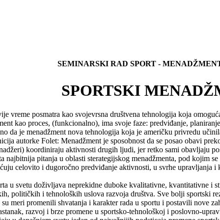
SEMINARSKI RAD SPORT - MENADŽMENT
SPORTSKI MENADŽ
je vreme posmatra kao svojevrsna društvena tehnologija koja omogućav
nt kao proces, (funkcionalno), ima svoje faze: predviđanje, planiranje
no da je menadžment nova tehnologija koja je američku privredu učini
icija autorke Folet: Menadžment je sposobnost da se posao obavi prek
adžeri) koordiniraju aktivnosti drugih ljudi, jer retko sami obavljaju po
 najbitnija pitanja u oblasti sterategijskog menadžmenta, pod kojim se
ućuju celovito i dugoročno predviđanje aktivnosti, u svrhe upravljanja i 
a u svetu doživljava neprekidne duboke kvalitativne, kvantitativne i str
, političkih i tehnoloških uslova razvoja društva. Sve bolji sportski re
 su meri promenili shvatanja i karakter rada u sportu i postavili nove z
astanak, razvoj i brze promene u sportsko-tehnološkoj i poslovno-upravl