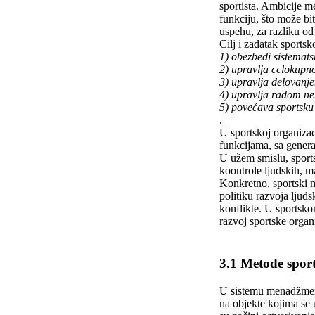
sportista. Ambicije 
funkciju, što može b
uspehu, za razliku od 
Cilj i zadatak sports
1) obezbedi sistemats
2) upravlja cclokupn
3) upravlja delovanj
4) upravlja radom n
5) povećava sportsku
.
U sportskoj organizac
funkcijama, sa genera
U užem smislu, sports
koontrole ljudskih, ma
Konkretno, sportski m
politiku razvoja ljud
konflikte. U sportsko
razvoj sportske organi
3.1 Metode spo
U sistemu menadžmen
na objekte kojima se 