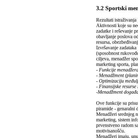
3.2 Sportski me
Rezultati istraživanj
Aktivnosti koje su ne
zadatke i reševanje p
obavljanje poslova od
resursa, obezbeđivanje
Izvršavanje zadataka
(sposobnost rukovođe
ciljeva, menadžer spo
marketing sporta, pla
- Funkcije menadžera
- Menadžment (planir
- Optimizaciju međul
- Finansijske resurse
-Menadžment događaja
Ove funkcije su pris
piramide - genaralni di
Menadžeri srednjeg niv
marketing, sistem info
prvenstveno radom sa 
motivisanošću.
Menadžeri imaju, unut