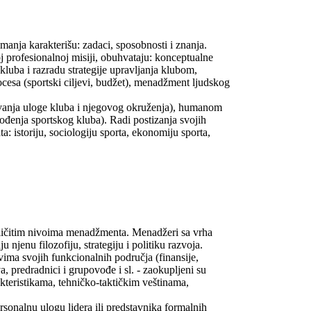
manja karakterišu: zadaci, sposobnosti i znanja.
j profesionalnoj misiji, obuhvataju: konceptualne
luba i razradu strategije upravljanja klubom,
cesa (sportski ciljevi, budžet), menadžment ljudskog
evanja uloge kluba i njegovog okruženja), humanom
đenja sportskog kluba). Radi postizanja svojih
: istoriju, sociologiju sporta, ekonomiju sporta,
zličitim nivoima menadžmenta. Menadžeri sa vrha
u njenu filozofiju, strategiju i politiku razvoja.
evima svojih funkcionalnih područja (finansije,
va, predradnici i grupovođe i sl. - zaokupljeni su
kteristikama, tehničko-taktičkim veštinama,
rsonalnu ulogu lidera ili predstavnika formalnih