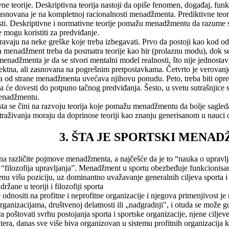
ne teorije. Deskriptivna teorija nastoji da opiše fenomen, događaj, funk
snovana je na kompletnoj racionalnosti menadžmenta. Prediktivne teorije 
ti. Deskriptivne i normativne teorije pomažu menadžmentu da razume s
e mogu koristiti za predviđanje.
ravaju na neke greške koje treba izbegavati. Prvo da postoji kao kod 
 menadžment treba da posmatra teorije kao hir (prolaznu modu), dok se
 menadžmenta je da se stvori mentalni model realnosti, što nije jednostav
ektna, ali zasnovana na pogrešnim pretpostavkama. Četvrto je verovanj
ma od strane menadžmenta uvećava njihovu ponudu. Peto, treba biti oprez
a će dovesti do potpuno tačnog predviđanja. Šesto, u svetu sutrašnjice s
menadžmentu.
ta se čini na razvoju teorija koje pomažu menadžmentu da bolje sagled
istraživanja moraju da doprinose teoriji kao znanju generisanom u nauc
3. ŠTA JE SPORTSKI MENA
zi na različite pojmove menadžmenta, a najčešće da je to “nauka o upravl
o “filozofija upravljanja”. Menadžment u sportu obezbeđuje funkcionisa
ljenu višu poziciju, uz dominantno uvažavanje generalnih ciljeva sporta 
ržane u teoriji i filozofiji sporta
ositi na profitne i neprofitne organizacije i njegova primenjivost je ra
rganizacijama, društvenoj delatnosti ili „nadgradnji", i otuda se može 
a poštovati svrhu postojanja sporta i sportske organizacije, njene cilje
era, danas sve više biva organizovan u sistemu profitnih organizacija k