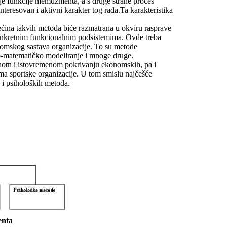
acije funkcije memdžmenta, a s druge strane proces
interesovan i aktivni karakter tog rada.Ta karakteristika
ina takvih mctoda biće razmatrana u okviru rasprave
nkretnim funkcionalnim podsistemima. Ovde treba
omskog sastava organizacije. To su metode
ko-matematičko modeliranje i mnoge druge.
notn i istovremenom pokrivanju ekonomskih, pa i
rima sportske organizacije. U tom smislu najčešće
 i psiholoških metoda.
enta