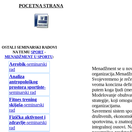
POCETNA STRANA
OSTALI SEMINARSKI RADOVI
NA TEMU
SPORT
-
MENADŽMENT U SPORTU
:
Aerobik
-seminarski
Menadžment se u novi
rad
organizacija.Menadžme
Analiza
Svojevremeno je reče
antropološkog
veoma koncizna defin
prostora sportiste
-
putem koga ljudi (men
seminarski rad
Modelovanje obuhvata
Fitnes trening
strategije, koji omog
skijaša
-seminarski
organizacijama.
rad
Savremeni sistem sport
društvenih, ekonomskih
Fizička aktivnost i
sportovima, u znatnoj
zdravlje
-seminarski
integralnoj osnovi. N
rad