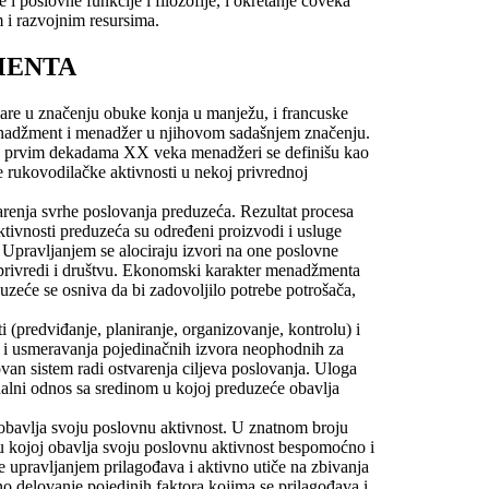
i poslovne funkcije i filozofije, i okretanje čoveka
 i razvojnim resursima.
MENTA
iare u značenju obuke konja u manježu, i francuske
menadžment i menadžer u njihovom sadašnjem značenju.
 u prvim dekadama XX veka menadžeri se definišu kao
e rukovodilačke aktivnosti u nekoj privrednoj
renja svrhe poslovanja preduzeća. Rezultat procesa
aktivnosti preduzeća su određeni proizvodi i usluge
. Upravljanjem se alociraju izvori na one poslovne
u privredi i društvu. Ekonomski karakter menadžmenta
uzeće se osniva da bi zadovoljilo potrebe potrošača,
 (predviđanje, planiranje, organizovanje, kontrolu) i
a i usmeravanja pojedinačnih izvora neophodnih za
van sistem radi ostvarenja ciljeva poslovanja. Uloga
onalni odnos sa sredinom u kojoj preduzeće obavlja
 obavlja svoju poslovnu aktivnost. U znatnom broju
e u kojoj obavlja svoju poslovnu aktivnost bespomoćno i
e upravljanjem prilagođava i aktivno utiče na zbivanja
no delovanje pojedinih faktora kojima se prilagođava i