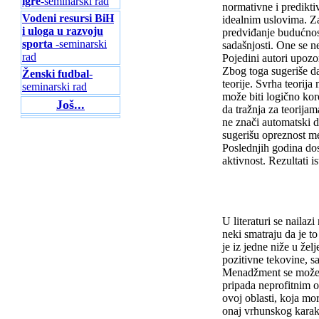
igre
-seminarski rad
normativne i prediktiv
Vodeni resursi BiH
idealnim uslovima. Za
i uloga u razvoju
predviđanje budućnos
sporta
-seminarski
sadašnjosti. One se n
rad
Pojedini autori upozo
Zbog toga sugeriše da
Ženski fudbal
-
teorije. Svrha teorija
seminarski rad
može biti logično kor
Još...
da tražnja za teorija
ne znači automatski d
sugerišu opreznost 
Poslednjih godina dos
aktivnost. Rezultati 
U literaturi se naila
neki smatraju da je t
je iz jedne niže u že
pozitivne tekovine, sad
Menadžment se može odn
pripada neprofitnim o
ovoj oblasti, koja mor
onaj vrhunskog karakt