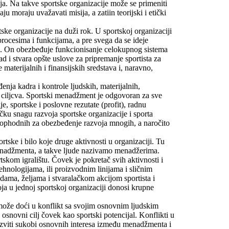
ija. Na takve sportske organizacije može se primeniti
 moraju uvažavati misija, a zatiin teorijski i etički
ke organizacije na duži rok. U sportskoj organizaciji
procesima i funkcijama, a pre svega da se ideje
lju. On obezbeđuje funkcionisanje celokupnog sistema
ad i stvara opšte uslove za pripremanje sportista za
materijalnih i finansijskih sredstava i, naravno,
nja kadra i kontrole ljudskih, materijalnih,
ih ciljcva. Sportski menadžment je odgovoran za sve
je, sportske i poslovne rezutate (profit), radnu
čku snagu razvoja sportske organizacije i sporta
neophodnih za obezbeđenje razvoja mnogih, a naročito
tske i bilo koje druge aktivnosti u organizaciji. Tu
t menadžmenta, a takve ljude nazivamo menadžerima.
skom igralištu. Čovek je pokretač svih aktivnosti i
ehnologijama, ili proizvodnim linijama i sličnim
nadama, željama i stvaralačkom akcijom sportista i
ja u jednoj sportskoj organizaciji donosi krupne
može doći u konflikt sa svojim osnovnim ljudskim
 osnovni cilj čovek kao sportski potencijal. Konflikti u
razviti sukobi osnovnih interesa između menadžmenta i