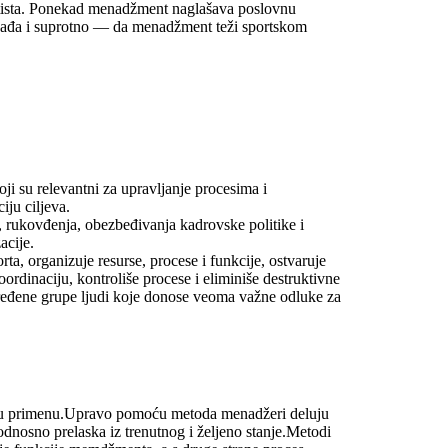
rtista. Ponekad menadžment naglašava poslovnu
događa i suprotno — da menadžment teži sportskom
ji su relevantni za upravljanje procesima i
iju ciljeva.
, rukovđenja, obezbeđivanja kadrovske politike i
acije.
ta, organizuje resurse, procese i funkcije, ostvaruje
ordinaciju, kontroliše procese i eliminiše destruktivne
određene grupe ljudi koje donose veoma važne odluke za
nu primenu.Upravo pomoću metoda menadžeri deluju
odnosno prelaska iz trenutnog i željeno stanje.Metodi