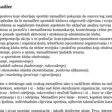
nadžer
a poslova koje obavljaju sportski menadžeri pokazuju da osnovu tog zani
ophodne da bi menadžeri sportskih klubova odgovorili ciljevima i svojo
roblema sa naglašenim lokalnim aspektom što uključuje analizu razvoja k
nosa sa javnošću i menadžmenta komunikacija, kontrolisanja celine pro
 ponude sportskih aktivnosti i strukturaciji administracije kluba.
 pretpostavlja akciju u tri područja: konceptualnom (sposobnost razum
nja grupom i organizacijom), tehničkom (sposobnost organizovanja i vo
rtskog kluba treba da stekne teorijsku i praktičnu pozadinu koja obuhvata
niranje, pravo u sportu, menadžmenet ljudskih resursa.
 u sportskom klubu obuhvataju:
anje, organizovanje);
judskih odnosa (kadrovanje, rukovođenje);
 i ekonomiku objekta (kontrolisanje, poslovna efikasnost);
 i marketing (praćenje i upravljanje).
utne u delokrugu rada svakog menadžera iako u različitom obimu na ra
rektori, sekretari i sl. - bdiju nad širim okruženjem organizacije, razvijaj
oa - šefovi odeljenja, rukovodioci stručnih štabova i sl. - bave se cilj
rmisanja i sl.) i odeljenja. Menadžeri prve linije - treneri, kapiteni timo
ljudima, individualnim ciljevima sportista, njihovim takmičarskim kara
ar i izvan sportske organizacije - takođe društvene uloge. Prvo, interpe