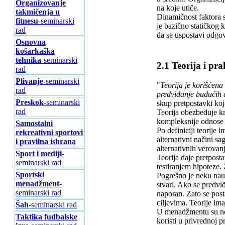
Organizovanje
na koje utiče.
takmičenja u
Dinamičnost faktora 
fitnesu
-seminarski
je bazično statičkog k
rad
da se uspostavi odgov
Osnovna
košarkaška
tehnika
-seminarski
2.1 Teorija i p
rad
Plivanje
-seminarski
"
Teorija je korišćena
rad
predviđanje budućih 
Preskok
-seminarski
skup pretpostavki koj
rad
Teorija obezbeđuje kr
kompleksnije odnose 
Samostalni
Po definiciji teorije 
rekreativni sportovi
alternativni načini sa
i pravilna ishrana
alternativnih verovanj
Sport i mediji
-
Teorija daje pretpost
seminarski rad
testiranjem hipoteze. 
Sportski
Pogrešno je neku nau
menadžment
-
stvari. Ako se predvi
seminarski rad
naporan. Zato se post
ciljevima. Teorije im
Šah
-seminarski rad
U menadžmentu su neke
Taktika fudbalske
koristi u privrednoj 