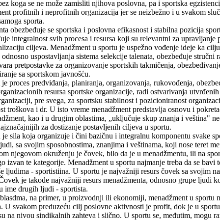
, bez koga se ne može zamisliti njihova poslovna, pa i sportska egzistenc
 profitnih i neprofitnih organizacija jer se neizbežno i u svakom slučaju
 samoga sporta.
obezbeđuje se sportska i poslovna efikasnost i stabilna pozicija sports
 integralnost svih procesa i resursa koji su relevantni za upravljanje 
alizaciju ciljeva. Menadžment u sportu je uspežno vođenje ideje ka ci
 odnosno uspostavljanja sistema selekcije talenata, obezbeđuje stručni r
tvara pretpostavke za organizovanje sportskih takmičenja, obezbeđivanje 
ranje sa sportskom javnošću.
e proces predviđanja, planiranja, organizovanja, rukovođenja, obezbeđe
 organizacionih resursa sportske organizacije, radi ostvarivanja utvrđen
ganizaciji, pre svega, za sportsku stabilnost i pozicioniranost organizaci
ost troškova i dr. U isto vreme menadžment predstavlja osnovu i pokreta
adžment, kao i u drugim oblastima, „uključuje skup znanja i veština" 
najznačajnijih za dostizanje postavljenih ciljeva u sportu.
e sila koja organizuje i čini bazičnu i integralnu komponentu svake spor
a ljudi, sa svojim sposobnostima, znanjima i veštinama, koji nose tere
lom njegovom okruženju je čovek, bilo da je u menadžmentu, ili na sport
ugo izvan te kategorije. Menadžment u sportu najmanje treba da se bavi t
e ljudima - sportistiina. U sportu je najvažniji resurs čovek sa svojim 
 Čovek je takođe najvažniji resurs menadžmenta, odnosno grupe ljudi ko
u ime drugih ljudi - sportista.
blasdma, na primer, u proizvodnji ili ekonomiji, menadžment u sportu 
. U svakom preduzeću cilj poslovne aktivnosti je profit, dok je u sportu
su na nivou sindikalnih zahteva i slično. U sportu se, međutim, mogu 