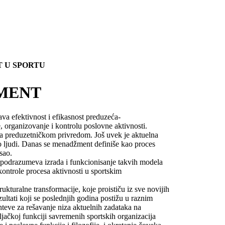
 U SPORTU
MENT
a efektivnost i efikasnost preduzeća-
, organizovanje i kontrolu poslovne aktivnosti.
la preduzetničkom privredom. Još uvek je aktuelna
o ljudi. Danas se menadžment definiše kao proces
sao.
 podrazumeva izrada i funkcionisanje takvih modela
kontrole procesa aktivnosti u sportskim
ukturalne transformacije, koje proističu iz sve novijih
zultati koji se poslednjih godina postižu u raznim
ahteve za rešavanje niza aktuelnih zadataka na
jačkoj funkciji savremenih sportskih organizacija