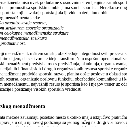
menadžmenta nisu uvek podudarne s osnovnim stremljenjiina samih spo
iti u supromosti sa sportskim ambicijama samih sportista. Neretko se 
sportista koji u svakoj sportskoj akciji vide materijalnu dobit.
kog menadžmenta je da:
ko organizova-nje resursa,
om strukturom sportske organizacije,
em celokupne menadžmentske strukture
emenadžmentskih struktura
 produktivnost.
iji menadžment, u širem smislu, obezbeđuje integralnost svih procesa ko
lnim ciljem, da se stvorene ideje transformišu u uspešnu operacionalizac
ki menadžment predstvlja roces predviđanja, planiranja, organizovanja
terijalnih i finansijskih i drugih organizacionih resursa sportske organiz
enadžment predviđa sportski razvoj, planira opšte poslove u oblasti spor
skih resursa, organizuje poslovnu funkciju, obezbeđuje komunikaciju i ko
m menadžmentu, najvažniji resurs je sportista kao i njegov trener uz 
zacije i postizanje visokih sportskih vrednosti.
rtskog menadžmenta
ta metode zauzimaju posebao mesto ukoliko imaju isključivo praktič
upravlja u cilju njihovog podizanja sa jednog nižeg na drugi viši novo, 