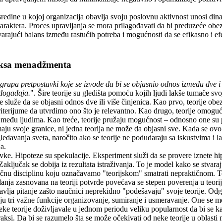
sredine u kojoj organizacija obavlja svoju poslovnu aktivnost unosi d
araktera. Proces upravljanja se mora prilagođavati da bi preduzeće obezb
arajući balans između rastućih potreba i mogućnosti da se efikasno i ef
raksa menadžmenta
 grupa pretpostavki koje se izvode da bi se objasnio odnos između dve i 
događaja.
". Šire teorije su gledišta pomoću kojih ljudi lakše tumače svo
e služe da se objasni odnos dve ili više činjenica. Kao prvo, teorije ob
iterijume da utvrdimo ono što je relevantno. Kao drugo, teorije omoguć
među ljudima. Kao treće, teorije pružaju mogućnost – odnosno one su
imaju svoje granice, ni jedna teorija ne može da objasni sve. Kada se ovo
gledavanja sveta, naročito ako se teorije ne podudaraju sa iskustvima i 
a.
avke. Hipoteze su spekulacije. Eksperiment služi da se provere iznete hip
Zaključak se dobija iz rezultata istraživanja. To je model kako se stvara
čnu disciplinu koju označavamo "teorijskom" smatrati nepraktičnom. T
đanja zasnovana na teoriji potvrde povećava se stepen poverenja u teorij
avlja pitanje zašto naučnici neprekidno "podešavaju" svoje teorije. Odg
aju tri važne funkcije organizovanje, sumiranje i usmeravanje. One se m
 teorije doživljavale u jednom periodu veliku popularnost da bi se kas
praksi. Da bi se razumelo šta se može očekivati od neke teorije u oblasti