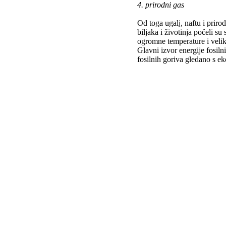
4. prirodni gas
Od toga ugalj, naftu i prir
biljaka i životinja počeli su
ogromne temperature i veliki 
Glavni izvor energije fosil
fosilnih goriva gledano s ek