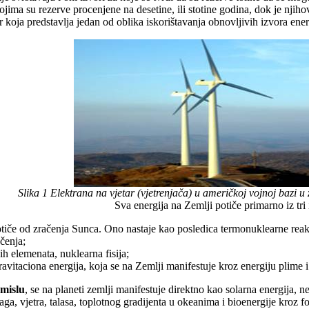
ima su rezerve procenjene na desetine, ili stotine godina, dok je njihov
r koja predstavlja jedan od oblika iskorištavanja obnovljivih izvora ener
Slika 1 Elektrana na vjetar (vjetrenjača) u američkoj vojnoj bazi
Sva energija na Zemlji potiče primarno iz tri 
tiče od zračenja Sunca. Ono nastaje kao posledica termonuklearne reakc
čenja;
ih elemenata, nuklearna fisija;
ravitaciona energija, koja se na Zemlji manifestuje kroz energiju plime i
smislu
, se na planeti zemlji manifestuje direktno kao solarna energija, 
ga, vjetra, talasa, toplotnog gradijenta u okeanima i bioenergije kroz fo