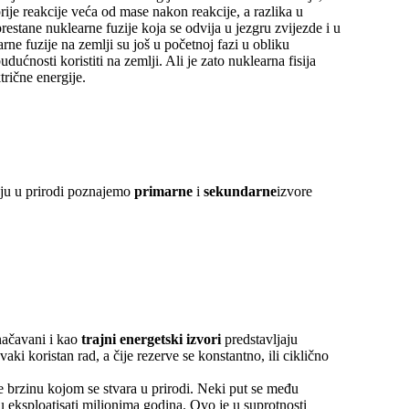
ije reakcije veća od mase nakon reakcije, a razlika u
stane nuklearne fuzije koja se odvija u jezgru zvijezde i u
rne fuzije na zemlji su još u početnoj fazi u obliku
ćnosti koristiti na zemlji. Ali je zato nuklearna fisija
rične energije.
juju u prirodi poznajemo
primarne
i
sekundarne
izvore
načavani i kao
trajni energetski izvori
predstavljaju
aki koristan rad, a čije rezerve se konstantno, ili ciklično
je brzinu kojom se stvara u prirodi. Neki put se među
gu eksploatisati milionima godina. Ovo je u suprotnosti