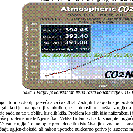
Slika 3 Vidljiv je konstantan trend rasta koncntracije
CO2
i
cija u tom razdoblju povećala za čak 28%. Zadnjih 150 godina je razdob
ugalj, koji je i najopasniji za okolinu, jer u atmosferu ispušta uz ugljen
ja pada na tlo u obliku kisjelih kiša. Problem kisjelih kiša najizraženij
iše problema imale Njemačka i Velika Britanija. Da bi smanjile mogućno
šćavanje uglja. Tehnologije pronađene tim istraživanjima znatno su smanj
taju ugljen-dioksid, ali nakon upotrebe nuklearno gorivo je izuzetno rad