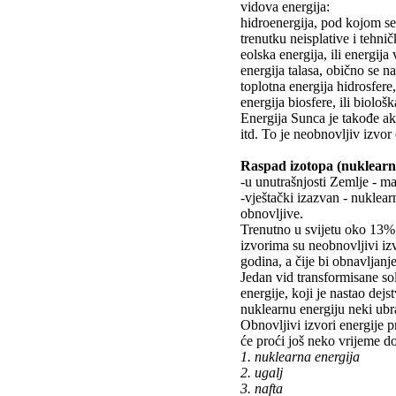
vidova energija:
hidroenergija, pod kojom se
trenutku neisplative i tehni
eolska energija, ili energij
energija talasa, obično se n
toplotna energija hidrosfere
energija biosfere, ili biološ
Energija Sunca je takođe ak
itd. To je neobnovljiv izvor 
Raspad izotopa (nuklearna
-u unutrašnjosti Zemlje - m
-vještački izazvan - nuklear
obnovljive.
Trenutno u svijetu oko 13% 
izvorima su neobnovljivi izv
godina, a čije bi obnavljanje
Jedan vid transformisane sol
energije, koji je nastao de
nuklearnu energiju neki ubr
Obnovljivi izvori energije p
će proći još neko vrijeme d
1. nuklearna energija
2. ugalj
3. nafta