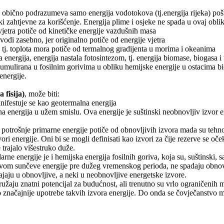
 obično podrazumeva samo energija vodotokova (tj.energija rijeka) pošt
čki zahtjevne za korišćenje. Energija plime i osjeke ne spada u ovaj oblik
a vjetra potiče od kinetičke energije vazdušnih masa
avodi zasebno, jer originalno potiče od energije vjetra
, tj. toplota mora potiče od termalnog gradijenta u morima i okeanima
ka energija, energija nastala fotosintezom, tj. energija biomase, biogasa i
umulirana u fosilnim gorivima u obliku hemijske energije u ostacima bio
energije.
 fisija)
, može biti:
anifestuje se kao geotermalna energija
na energija u užem smislu. Ova energije je suštinski neobnovljiv izvor e
potrošnje primarne energije potiče od obnovljivih izvora mada su tehn
ori energije. Oni bi se mogli definisati kao izvori za čije rezerve se oč
 trajalo višestruko duže.
arne energije je i hemijska energija fosilnih goriva, koja su, suštinsk
jstvom sunčeve energije pre dužeg vremenskog perioda, ne spadaju obnov
ajaju u obnovljive, a neki u neobnovljive energetske izvore.
ružaju znatni potencijal za budućnost, ali trenutno su vrlo ograničenih m
o značajnije upotrebe takvih izvora energije. Do onda se čovječanstvo mo