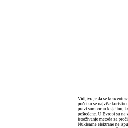
Vidljivo je da se koncentra
početku se najviše koristio 
pravi sumpornu kisjelinu, ko
pošteđene. U Evropi su najv
istraživanje metoda za proči
Nuklearne elektrane ne ispuš