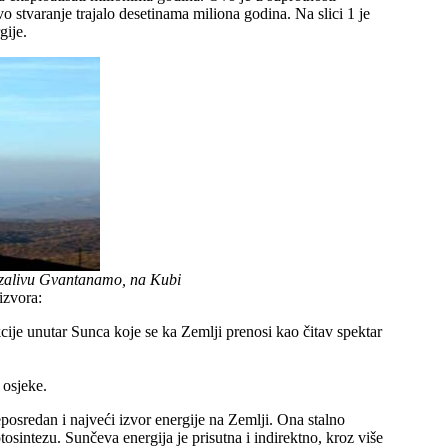
o stvaranje trajalo desetinama miliona godina. Na slici 1 je
gije.
 u zalivu Gvantanamo, na Kubi
izvora:
ije unutar Sunca koje se ka Zemlji prenosi kao čitav spektar
 osjeke.
neposredan i najveći izvor energije na Zemlji. Ona stalno
tosintezu. Sunčeva energija je prisutna i indirektno, kroz više