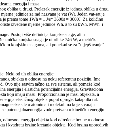
klearna energija i masa.
ednog oblika u drugi. Prelazak energije iz jednog oblika u drugi
 mjerna jedinica za rad nazvana je vat (W). Jedan vat-sat je
 pa je prema tome 1Wh = 1 J/s* 3600s = 3600J. Za količinu
koriste izvedene mjerne jedinice Wh, a to su kWh, MWh, i
ge. Postoji više definicija konjske snage, ali u
Mehanička konjska snaga je otprilike 746 W, a metrička
ičkim konjskim snagama, ali ponekad se za "uljepšavanje"
e. Neki od tih oblika energije:
tranog objekta u odnosu na neku referentnu poziciju. Ime
rad. Ovo nije sasvim tačno za sve sisteme, ali pomaže kod
lna energija i elastična potencijalna energija. Gravitaciona
ekta koji imaju masu. Proporcionalna je masi objekata, a
energija elastičnog objekta poput opruge, katapulta i sl.
tromagnetske sile u atomima i molekulima koje stvaraju
h se potencijalnaenergija vode pretvara u kinetičku energiju
inu, odnosno, energija objekta kod određene brzine u odnosu
kta i kvadratu brzine kretanja objekta. Kod brzina uporedivih