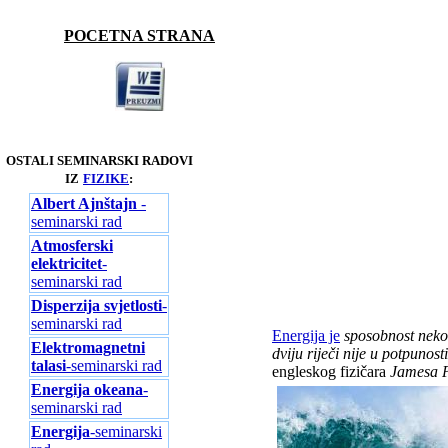
POCETNA STRANA
OSTALI SEMINARSKI RADOVI
IZ
FIZIKE
:
Albert Ajnštajn
-
seminarski rad
Atmosferski
elektricitet
-
seminarski rad
Disperzija svjetlosti
-
seminarski rad
Energija je
sposobnost nekog 
Elektromagnetni
dviju riječi nije u potpunost
talasi
-seminarski rad
engleskog fizičara
Jamesa P
Energija okeana
-
seminarski rad
Energija
-seminarski