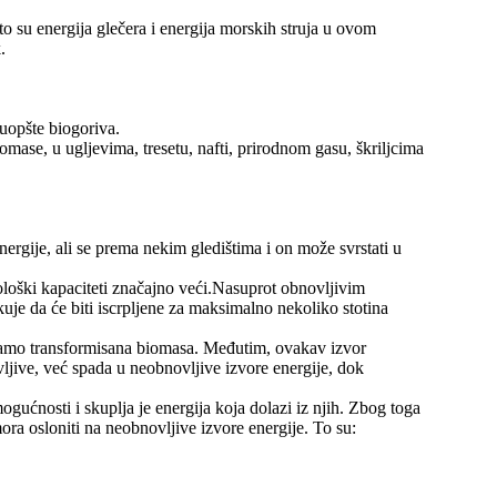
o su energija glečera i energija morskih struja u ovom
.
 uopšte biogoriva.
mase, u ugljevima, tresetu, nafti, prirodnom gasu, škriljcima
nergije, ali se prema nekim gledištima i on može svrstati u
ološki kapaciteti značajno veći.Nasuprot obnovljivim
ekuje da će biti iscrpljene za maksimalno nekoliko stotina
i, samo transformisana biomasa. Međutim, ovakav izvor
ljive, već spada u neobnovljive izvore energije, dok
ogućnosti i skuplja je energija koja dolazi iz njih. Zbog toga
ra osloniti na neobnovljive izvore energije. To su: