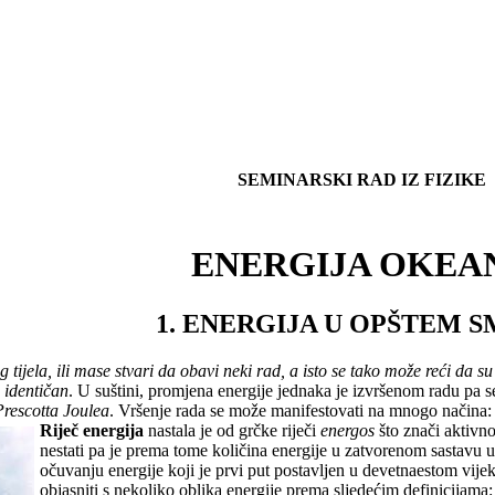
SEMINARSKI RAD IZ FIZIKE
ENERGIJA OKEA
1. ENERGIJA U OPŠTEM S
tijela, ili mase stvari da obavi neki rad, a isto se tako može reći da su
i identičan
. U suštini, promjena energije jednaka je izvršenom radu pa s
rescotta Joulea
. Vršenje rada se može manifestovati na mnogo načina: 
Riječ energija
nastala je od grčke riječi
energos
što znači aktivno
nestati pa je prema tome količina energije u zatvorenom sastavu 
očuvanju energije koji je prvi put postavljen u devetnaestom vije
objasniti s nekoliko oblika energije prema sljedećim definicijama: 