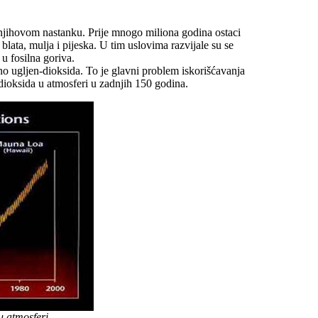
o njihovom nastanku. Prije mnogo miliona godina ostaci
j blata, mulja i pijeska. U tim uslovima razvijale su se
 u fosilna goriva.
no ugljen-dioksida. To je glavni problem iskorišćavanja
-dioksida u atmosferi u zadnjih 150 godina.
u atmosferi