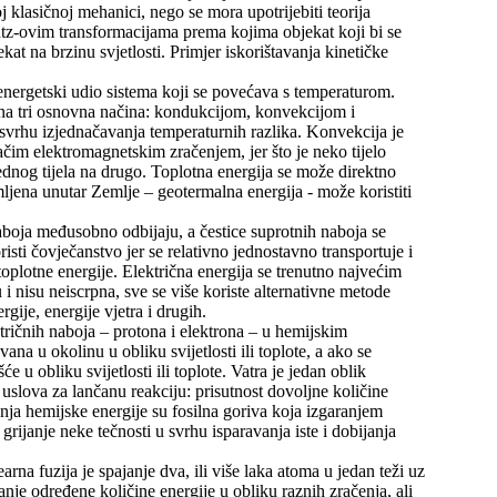
 klasičnoj mehanici, nego se mora upotrijebiti teorija
entz-ovim transformacijama prema kojima objekat koji bi se
at na brzinu svjetlosti. Primjer iskorištavanja kinetičke
 energetski udio sistema koji se povećava s temperaturom.
i na tri osnovna načina: kondukcijom, konvekcijom i
u svrhu izjednačavanja temperaturnih razlika. Konvekcija je
 jačim elektromagnetskim zračenjem, jer što je neko tijelo
jednog tijela na drugo. Toplotna energija se može direktno
remljena unutar Zemlje – geotermalna energija - može koristiti
naboja međusobno odbijaju, a čestice suprotnih naboja se
isti čovječanstvo jer se relativno jednostavno transportuje i
 toplotne energije. Električna energija se trenutno najvećim
i nisu neiscrpna, sve se više koriste alternativne metode
gije, energije vjetra i drugih.
ktričnih naboja – protona i elektrona – u hemijskim
na u okolinu u obliku svijetlosti ili toplote, a ako se
 u obliku svijetlosti ili toplote. Vatra je jedan oblik
 uslova za lančanu reakciju: prisutnost dovoljne količine
vanja hemijske energije su fosilna goriva koja izgaranjem
 grijanje neke tečnosti u svrhu isparavanja iste i dobijanja
arna fuzija je spajanje dva, ili više laka atoma u jedan teži uz
nje određene količine energije u obliku raznih zračenja, ali