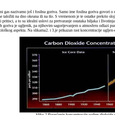
odni gas nazivamo još i fosilna goriva. Samo ime fosilna goriva govori 
 se taložiti na dno okeana ili na tlo. S vremenom je te ostatke prekrio slo
pritisci, a to su idealni uslovi za pretvaranje ostataka biljaka i životinja
nih goriva je ugljenik, pa njihovim sagorijevanjem u atmosferu odlazi pu
ološkog aspekta. Na slikama2. i 3.je prikazan rast koncentracije ugljen
Slika 2 Povećanje koncentracije ugljen dioksida 