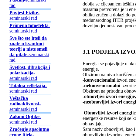
dobija se cijepanjem teških
rad
masama pretvorena je u ener
Povjest Fizike
-
obliku zračenja dolazi do po
seminarski rad
međunarodnog ITER projekta, 
Primena fotoefekta
-
dovoljno jednostavan proces
seminarski rad
Sve što ste hteli da
znate o kvantnoj
teoriji a niste smeli
3.1 PODJELA IZV
da pitate
-seminarski
rad
Energija
se pojavljuje u aku
Svetlost, difrakcija i
energije.
polarizacija
-
Obzirom na nivo korišćenja 
seminarski rad
-konvencionalni
izvori ener
Totalna refleksija
-
-nekonvencionalni
izvori e
seminarski rad
Obzirom na prirodnu obnovlj
-
obnovljivi izvori energije
Veštačka
-
neobnovljivi izvori energi
radioaktivnost
-
seminarski rad
Obnovljivi izvori energije
Zakoni Optike
-
energetske resurse koji se ko
seminarski rad
obnavljaju.
Zračenje apsolutno
Sam naziv obnovljivi, kao i 
crnog tijela
-
obnovljivim izvorima energij