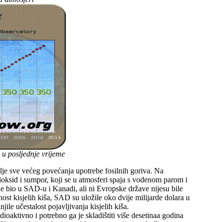
 u posljednje vrijeme
lje sve većeg povećanja upotrebe fosilnih goriva. Na
-dioksid i sumpor, koji se u atmosferi spaja s vodenom parom i
i je bio u SAD-u i Kanadi, ali ni Evropske države nijesu bile
st kisjelih kiša, SAD su uložile oko dvije milijarde dolara u
ile učestalost pojavljivanja kisjelih kiša.
ioaktivno i potrebno ga je skladištiti više desetinaa godina