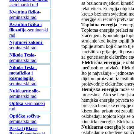
sa brzinom svjetlosti kineti
-seminarski rad
relativiteta. Energija obje
Kvantna fizika
-
kretao brzinom svjetlosti mo
seminarski rad
energije su recimo pretvaran
Kvаntnа fizikа i
Toplotna energija
je energ
filozofijа
-seminarski
Toplotna energija prelazi s
rad
zračenjem. Kondukcija toplot
strujanje kod kojeg topliji f
Njutnovi zakoni
-
toplije atomi koji čine to t
seminarski rad
koristiti za grijanje, ili po
Nikola Tesla
-
za generisanje električne ene
seminarski rad
Električna energija
je obl
Nikola Tesla -
međusobno privlače. Električ
metafizika i
što je najvažnije – jednosta
kosmologija
-
dijelom proizvodi iz fosilni
seminarski rad
proizvodnje električne energ
Hemijska energija
može se 
Nuklearne sile
-
procesima. Ako se hemijska e
seminarski rad
hemijska energija poveća to z
Optika
-seminarski
prelaska hemijske energije u
rad
kiseonika, prisutnost zapalj
Optička sočiva
-
oslobađaju toplotu koja se on
seminarski rad
kinetičke energije. Elektran
Nuklearna energija
je ener
Paskal (Blaise
oslobađanje određene količin
Pascal)
-seminarski