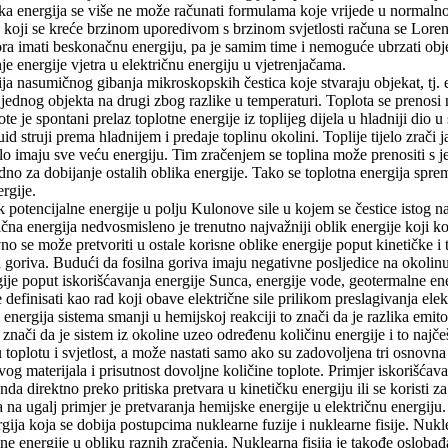
čka energija se više ne može računati formulama koje vrijede u normalnoj
kta koji se kreće brzinom uporedivom s brzinom svjetlosti računa se Lor
ra imati beskonačnu energiju, pa je samim time i nemoguće ubrzati objek
je energije vjetra u električnu energiju u vjetrenjačama.
ija nasumičnog gibanja mikroskopskih čestica koje stvaraju objekat, tj.
a jednog objekta na drugi zbog razlike u temperaturi. Toplota se prenos
e je spontani prelaz toplotne energije iz toplijeg dijela u hladniji dio 
luid struji prema hladnijem i predaje toplinu okolini. Toplije tijelo zrači
ijelo imaju sve veću energiju. Tim zračenjem se toplina može prenositi s 
sredno za dobijanje ostalih oblika energije. Tako se toplotna energija sp
rgije.
ik potencijalne energije u polju Kulonove sile u kojem se čestice istog 
na energija nedvosmisleno je trenutno najvažniji oblik energije koji kor
vno se može pretvoriti u ostale korisne oblike energije poput kinetičke i
h goriva. Budući da fosilna goriva imaju negativne posljedice na okolinu 
ije poput iskorišćavanja energije Sunca, energije vode, geotermalne ener
definisati kao rad koji obave električne sile prilikom preslagivanja ele
nergija sistema smanji u hemijskoj reakciji to znači da je razlika emitova
nači da je sistem iz okoline uzeo određenu količinu energije i to najčešće
 toplotu i svjetlost, a može nastati samo ako su zadovoljena tri osnovna
ivog materijala i prisutnost dovoljne količine toplote. Primjer iskorišća
da direktno preko pritiska pretvara u kinetičku energiju ili se koristi za
a na ugalj primjer je pretvaranja hemijske energije u električnu energiju.
gija koja se dobija postupcima nuklearne fuzije i nuklearne fisije. Nukle
e energije u obliku raznih zračenja. Nuklearna fisija je takođe oslobađa