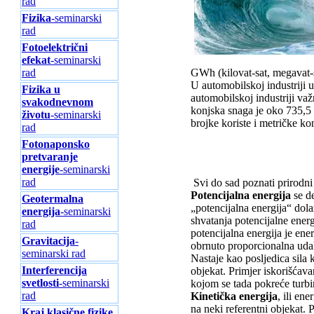
rad
Fizika
-seminarski
rad
Fotoelektrični
efekat
-seminarski
GWh (kilovat-sat, megavat-sa
rad
U automobilskoj industriji u
Fizika u
automobilskoj industriji va
svakodnevnom
konjska snaga je oko 735,5
životu
-seminarski
brojke koriste i metričke k
rad
Fotonaponsko
pretvaranje
energije
-seminarski
rad
Svi do sad poznati prirodni 
Potencijalna energija
se de
Geotermalna
„potencijalna energija“ dola
energija
-seminarski
shvatanja potencijalne energi
rad
potencijalna energija je ene
Gravitacija
-
obrnuto proporcionalna udalj
seminarski rad
Nastaje kao posljedica sila 
Interferencija
objekat. Primjer iskorišćava
svetlosti
-seminarski
kojom se tada pokreće turbin
rad
Kinetička energija
, ili en
na neki referentni objekat.
Kraj klasične fizike