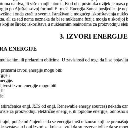
 atoma na dva, ili više manjih atoma. Kod oba postupka uvijek je masa pr
giju po Ajnštajn-ovoj formuli E=mc2. Energija Sunca posljedica je nepre
vršine i onda zrači u svemir. Istraživanja mogućeg iskorištavanja nuklea
ali za sad nema naznaka da bi se nuklearna fuzija mogla u skorijoj budu
 koji se široko iskorištava u nuklearnim reaktorima za proizvodnju elekt
3. IZVORI ENERGIJE
ORA ENERGIJE
mulisanim, ili prelaznim oblicima. U zavisnosti od toga da li se pojavl
primarni izvori energije mogu biti:
gije i
nergije.
ivost izvori energije mogu biti:
,
ili
je
.
(skraćenica engl.
RES
od engl. Renewable energy sources) nekada oz
riste za proizvodnju električne energije, ili toplotne energije, odnosno sv
trajni, potiče od činjenice da se energija troši u iznosu koji ne premašu
e svrstavaju i oni izvori za koje se tvrdi da su rezerve tolike da se mo