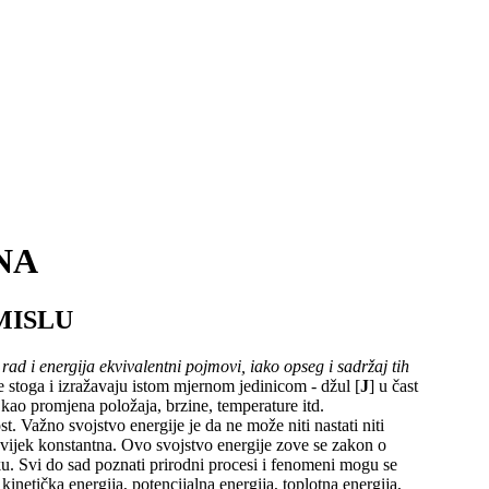
NA
MISLU
 rad i energija ekvivalentni pojmovi, iako opseg i sadržaj tih
e stoga i izražavaju istom mjernom jedinicom - džul [
J
] u čast
kao promjena položaja, brzine, temperature itd.
st. Važno svojstvo energije je da ne može niti nastati niti
uvijek konstantna. Ovo svojstvo energije zove se zakon o
ku. Svi do sad poznati prirodni procesi i fenomeni mogu se
kinetička energija, potencijalna energija, toplotna energija,