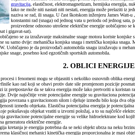
gravitacija
, elastičnost, elektromagnetizam, hemijska energija, nu
Iako ne može niti nastati niti nestati, energija može prelaziti iz j
naziva se rad, ili snaga. U čast škotskom inženjeru James Watt-u ,
konstantni rad (snaga) od jednog vata u periodu od jednog sata,
proizvedene odnosno utrošene električne energije uobičajeno se 
t i gigavat-sat).
običajeno se za izražavanje maksimalne snage motora koriste konjske sna
žne su samo dvije: mehanička konjska snaga i metrička konjska snaga. 
 W. Uobičajeno je da proizvođači automobila snagu izražavaju u mehan
onjske snage, posebno kod egzotičnih sportskih automobila.
2. OBLICI ENERGIJE
procesi i fenomeni mogu se objasniti s nekoliko osnovnih oblika energij
finiše kao rad koji se obavi protiv date sile promjenom pozicije posma
zi iz pretpostavke da se takva energija može lako pretvoriti u koristan 
je. Dvije najočitije vrste potencijalne energije su gravitaciona potencija
rgija povezana s gravitacionom silom i djeluje između bilo koja dva obj
enosti između objekata. Elastična potencijalna energija je potencijalna 
koje pokušavaju objekat vratiti u izvorni položaj, a to su najčešće elek
nja gravitacione potencijalne energije su velike hidroelektrane kod koji
a generatora električne energije.
ergija kretanja je energija potrebna da se neki objekt ubrza na neku brz
 Prema klasičnoj mehanici kinetička energija proporcionalna je masi obje