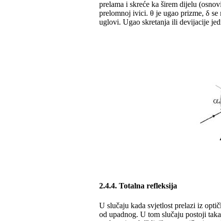
prelama i skreće ka širem dijelu (osnovi
prelomnoj ivici. θ je ugao prizme, δ se
uglovi. Ugao skretanja ili devijacije j
2.4.4. Totalna refleksija
U slučaju kada svjetlost prelazi iz opti
od upadnog. U tom slučaju postoji taka