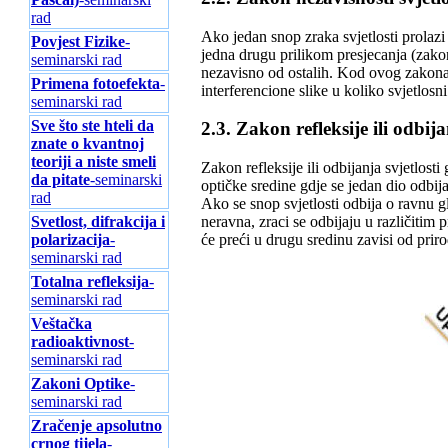
rad
Ako jedan snop zraka svjetlosti prolazi
Povjest Fizike
-
jedna drugu prilikom presjecanja (zakon
seminarski rad
nezavisno od ostalih. Kod ovog zakona po
Primena fotoefekta
-
interferencione slike u koliko svjetlosn
seminarski rad
Sve što ste hteli da
2.3. Zakon refleksije ili odbija
znate o kvantnoj
teoriji a niste smeli
Zakon refleksije ili odbijanja svjetlosti
da pitate
-seminarski
optičke sredine gdje se jedan dio odbija
rad
Ako se snop svjetlosti odbija o ravnu 
Svetlost, difrakcija i
neravna, zraci se odbijaju u različitim p
polarizacija
-
će preći u drugu sredinu zavisi od priro
seminarski rad
Totalna refleksija
-
seminarski rad
Veštačka
radioaktivnost
-
seminarski rad
Zakoni Optike
-
seminarski rad
Zračenje apsolutno
crnog tijela
-