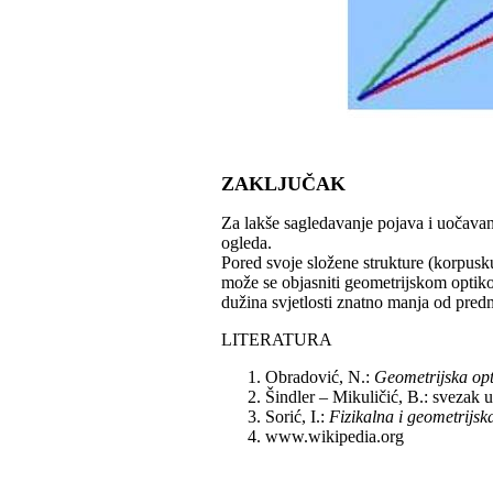
ZAKLJUČAK
Za lakše sagledavanje pojava i uočavan
ogleda.
Pored svoje složene strukture (korpusku
može se objasniti geometrijskom optiko
dužina svjetlosti znatno manja od pred
LITERATURA
Obradović, N.:
Geometrijska opt
Šindler – Mikuličić, B.: svezak 
Sorić, I.:
Fizikalna i geometrijsk
www.wikipedia.org