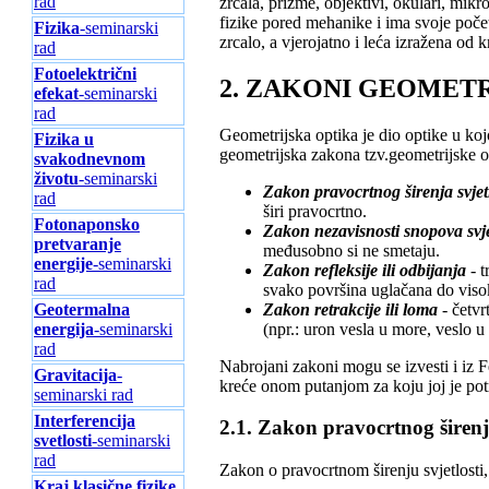
rad
zrcala, prizme, objektivi, okulari, mikr
fizike pored mehanike i ima svoje poče
Fizika
-seminarski
zrcalo, a vjerojatno i leća izražena od kr
rad
Fotoelektrični
2. ZAKONI GEOMET
efekat
-seminarski
rad
Geometrijska optika je dio optike u koj
Fizika u
geometrijska zakona tzv.geometrijske o
svakodnevnom
životu
-seminarski
Zakon pravocrtnog širenja svjetl
rad
širi pravocrtno.
Fotonaponsko
Zakon nezavisnosti snopova svje
pretvaranje
međusobno si ne smetaju.
energije
-seminarski
Zakon refleksije ili odbijanja
- t
rad
svako površina uglačana do visok
Zakon retrakcije ili loma
- četvr
Geotermalna
(npr.: uron vesla u more, veslo u
energija
-seminarski
rad
Nabrojani zakoni mogu se izvesti i iz F
Gravitacija
-
kreće onom putanjom za koju joj je po
seminarski rad
Interferencija
2.1. Zakon pravocrtnog širenja
svetlosti
-seminarski
rad
Zakon o pravocrtnom širenju svjetlosti,
Kraj klasične fizike