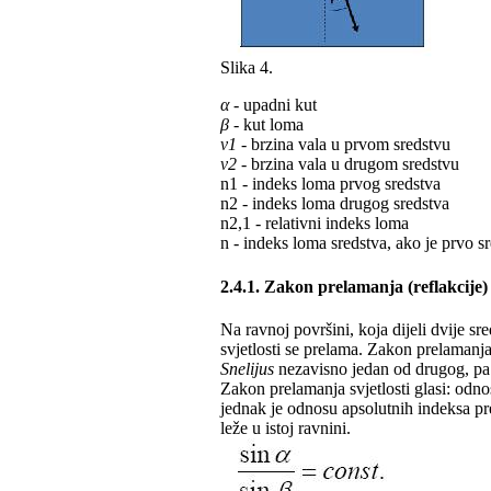
Slika 4.
α
- upadni kut
β
- kut loma
v1
- brzina vala u prvom sredstvu
v2
- brzina vala u drugom sredstvu
n1 - indeks loma prvog sredstva
n2 - indeks loma drugog sredstva
n2,1 - relativni indeks loma
n - indeks loma sredstva, ako je prvo s
2.4.1. Zakon prelamanja (reflakcije)
Na ravnoj površini, koja dijeli dvije sr
svjetlosti se prelama. Zakon prelamanja (
Snelijus
nezavisno jedan od drugog, pa 
Zakon prelamanja svjetlosti glasi: odno
jednak je odnosu apsolutnih indeksa pr
leže u istoj ravnini.