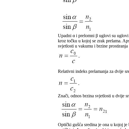
Upadni α i prelomni β uglovi su uglov
kroz točku u kojoj se zrak prelama. Aps
svjetlosti u vakumu i brzine prostiranja s
Relativni indeks prelamanja za dvije sr
Znači, odnos brzina svjetlosti u dvije 
Optički gušća sredina je ona u kojoj je