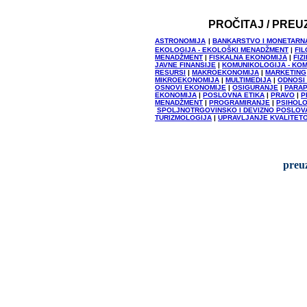
PROČITAJ / PREU
ASTRONOMIJA
|
BANKARSTVO I MONETARN
EKOLOGIJA - EKOLOŠKI MENADŽMENT
|
FIL
MENADŽMENT
|
FISKALNA EKONOMIJA
|
FIZ
JAVNE FINANSIJE
|
KOMUNIKOLOGIJA - KO
RESURSI
|
MAKROEKONOMIJA
|
MARKETING
MIKROEKONOMIJA
|
MULTIMEDIJA
|
ODNOSI
OSNOVI EKONOMIJE
|
OSIGURANJE
|
PARAP
EKONOMIJA
|
POSLOVNA ETIKA
|
PRAVO
|
P
MENADŽMENT
|
PROGRAMIRANJE
|
PSIHOLO
SPOLJNOTRGOVINSKO I DEVIZNO POSLOV
TURIZMOLOGIJA
|
UPRAVLJANJE KVALITET
preu