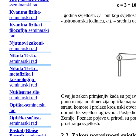
-seminarski rad
c = 3 * 1
Kvantna fizika
-
- godina svjetlosti,
ly
- put koji svjetlo
seminarski rad
- astronomska jedinica,
a.j.
– srednja u
Kvаntnа fizikа i
filozofijа
-seminarski
rad
Njutnovi zakoni
-
seminarski rad
Nikola Tesla
-
seminarski rad
Nikola Tesla -
metafizika i
kosmologija
-
seminarski rad
Nuklearne sile
-
Ovaj je zakon primjenjiv kada su pojave 
seminarski rad
puno manja od dimenzija optičke naprav
Optika
-seminarski
stranu komore i prolaze kroz uski otvor
rad
obrnuti lik svjetlosnog izvora. Posljed
Optička sočiva
-
Zemlje. Poznate pojave u prirodi su po
seminarski rad
prostiranja svjetlosti.
Paskal (Blaise
2.2. Zakon nezavisnosti svjet
Pascal)
-seminarski