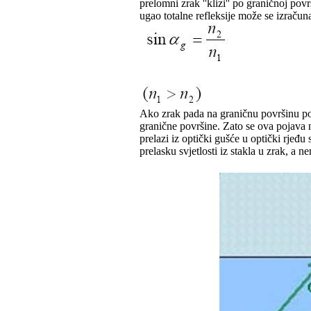
prelomni zrak ''klizi'' po graničnoj pov
ugao totalne refleksije može se izračuna
Ako zrak pada na graničnu površinu po
granične površine. Zato se ova pojava n
prelazi iz optički gušće u optički rjeđu 
prelasku svjetlosti iz stakla u zrak, a 