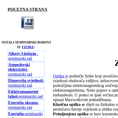
POCETNA STRANA
OSTALI SEMINARSKI RADOVI
IZ
FIZIKE
:
Albert Ajnštajn
-
seminarski rad
Atmosferski
elektricitet
-
seminarski rad
Optika je
područje fizike koje proučava
Disperzija svjetlosti
-
svjetlosti obuhvaća vidljivo, infracrven
seminarski rad
područjima elektromagnetskog zračenja
elektromagnetizma. Neke pojave u optici
Elektromagnetni
mehanikom. U praksi se ipak većina po
talasi
-seminarski rad
opisati Maxwellovim jednadžbama.
Energija okeana
-
Klasična optika s
e dijeli na fizikalnu
seminarski rad
predočava širenje svjetlosti u obliku rav
Energija
-seminarski
Primijenjena optika
se bavi konstrukc