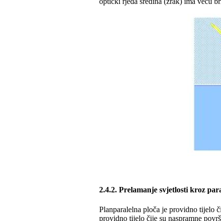
optički rjeđa sredina (zrak) ima veću br
2.4.2. Prelamanje svjetlosti kroz par
Planparalelna ploča je providno tijelo 
providno tijelo čije su naspramne površ