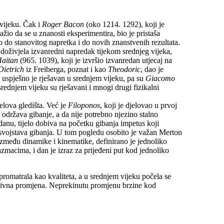
 vijeku. Čak i
Roger Bacon
(oko 1214. 1292), koji je
io da se u znanosti eksperimentira, bio je pristaša
lo do stanovitog napretka i do novih znanstvenih rezultata.
e doživjela izvanredni napredak tijekom srednjeg vijeka,
Haitan
(965. 1039), koji je izvršio izvanredan utjecaj na
Dietrich
iz Freiberga, poznat i kao
Theodoric
, dao je
 uspješno je rješavan u srednjem vijeku, pa su
Giacomo
rednjem vijeku su rješavani i mnogi drugi fizikalni
telova gledišta. Već je
Filoponos
, koji je djelovao u prvoj
u održava gibanje, a da nije potrebno njezino stalno
danu, tijelo dobiva na početku gibanja impetus koji
h svojstava gibanja. U tom pogledu osobito je važan Merton
zmeđu dinamike i kinematike, definirano je jednoliko
zmacima, i dan je izraz za prijeđeni put kod jednoliko
romatrala kao kvaliteta, a u srednjem vijeku počela se
itativna promjena. Neprekinutu promjenu brzine kod