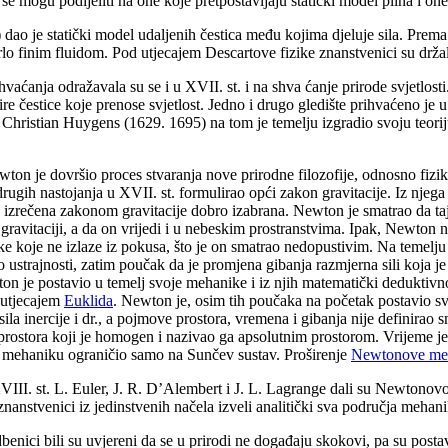
e se mogu podijeliti na one koje pretpostavljaju statički model plina i on
dao je statički model udaljenih čestica među kojima djeluje sila. Prem
rlo finim fluidom. Pod utjecajem Descartove fizike znanstvenici su držal
hvaćanja odražavala su se i u XVII. st. i na shva ćanje prirode svjetlosti.
ire čestice koje prenose svjetlost. Jedno i drugo gledište prihvaćeno je u
, a Christian Huygens (1629. 1695) na tom je temelju izgradio svoju teor
wton je dovršio proces stvaranja nove prirodne
filozofije, odnosno fiz
drugih nastojanja u XVII. st. formulirao opći zakon gravitacije. Iz njeg
izrečena zakonom gravitacije dobro izabrana. Newton je smatrao da taj
ravitaciji, a da on vrijedi i u nebeskim prostranstvima. Ipak, Newton ni
ke koje ne izlaze iz pokusa, što je on smatrao nedopustivim. Na temelju 
ustrajnosti, zatim poučak da je promjena gibanja razmjerna sili koja je
ton je postavio u temelj svoje mehanike i iz njih matematički deduktivn
 utjecajem
Euklida
. Newton je, osim tih poučaka na početak postavio s
 sila inercije i dr., a pojmove prostora, vremena i gibanja nije definira
ostora koji je homogen i nazivao ga apsolutnim prostorom. Vrijeme je
e mehaniku ograničio samo na Sunčev sustav. Proširenje
Newtonove me
VIII. st. L. Euler, J. R. D’Alembert i J. L. Lagrange
dali su Newtonovoj 
nanstvenici iz jedinstvenih načela izveli analitički sva područja mehani
dbenici bili su uvjereni da se u prirodi ne događaju skokovi, pa su postav