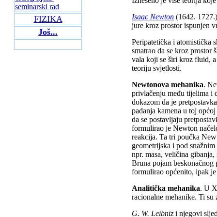
Izneseno je više teorija koj
seminarski rad
Isaac Newton
(1642. 1727.) 
FIZIKA
jure kroz prostor ispunjen v
Još...
Peripatetička i atomistička s
smatrao da se kroz prostor š
vala koji se širi kroz fluid
teoriju svjetlosti.
Newtonova mehanika
. Ne
privlačenju među tijelima i 
dokazom da je pretpostavka 
padanja kamena u toj općoj g
da se postavljaju pretpostav
formulirao je Newton načelo 
reakcija. Ta tri poučka New
geometrijska i pod snažnim
npr. masa, veličina gibanja,
Bruna pojam beskonačnog pr
formulirao općenito, ipak j
Analiti
č
ka mehanika
. U X
racionalne mehanike. Ti su z
G. W. Leibniz
i njegovi slje