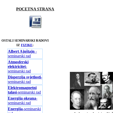
POCETNA STRANA
OSTALI SEMINARSKI RADOVI
IZ
FIZIKE
:
Albert Ajnštajn
-
seminarski rad
Atmosferski
elektricitet
-
seminarski rad
Disperzija svjetlosti
-
seminarski rad
Elektromagnetni
talasi
-seminarski rad
Energija okeana
-
seminarski rad
Energija
-seminarski