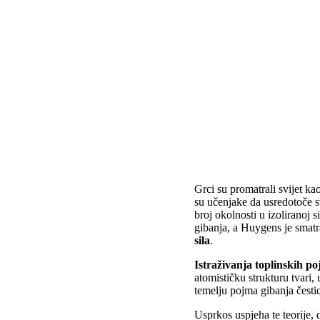
Grci su promatrali svijet ka
su učenjake da usredotoče s
broj okolnosti u izoliranoj 
gibanja, a Huygens je smatr
sila
.
Istraživanja toplinskih po
atomističku strukturu tvari,
temelju pojma gibanja čestic
Usprkos uspjeha te teorije, 