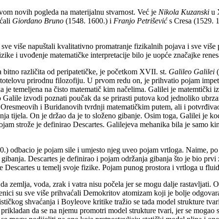
avom novih pogleda na materijalnu stvarnost. Već je
Nikola Kuzanski
u X
ćali
Giordano Bruno
(1548. 1600.) i
Franjo Petrišević
s Cresa (1529. 1
sve više napuštali kvalitativno promatranje fizikalnih pojava i sve više
izike i uvođenje matematičke interpretacije bilo je uopće značajke renes
bitno različita od peripatetičke, je početkom XVII. st.
Galileo Galilei
istotelovu prirodnu filozofiju. U prvom redu on, je prihvatio pojam impetu
je temeljena na čisto matematič kim načelima. Galilei je matemtički izvo
Galile izvodi poznati poučak da se prirasti putova kod jednoliko ubrz
z Oresmeovih i Buridanovih tvrdnji matematičkim putem, ali i potvrđivao
nja tijela. On je držao da je to složeno gibanje. Osim toga, Galilei je k
jam strože je definirao Descartes. Galilejeva mehanika bila je samo kinem
0.) odbacio je pojam sile i umjesto njeg uveo pojam vrtloga. Naime, po 
k gibanja. Descartes je definirao i pojam održanja gibanja što je bio prv
 Descartes u temelj svoje fizike. Pojam punog prostora i vrtloga u fluidi
da zemlja, voda, zrak i vatra nisu počela jer se mogu dalje rastavljati. O
enici su sve više prihvaćali Demokritov atomizam koji je bolje odgovar
stičkog shvaćanja i Boyleove kritike tražio se tada model strukture tva
o prikladan da se na njemu promotri model strukture tvari, jer se mogao st