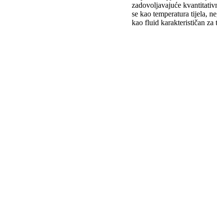
zadovoljavajuće kvantitativn
se kao temperatura tijela, n
kao fluid karakterističan za