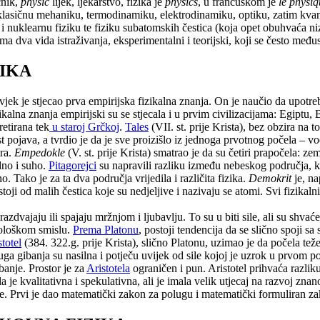
čnik,
physic
lijek, ljekarstvo, fizika je
physics
, u francuskom je
le physi
lasičnu mehaniku, termodinamiku, elektrodinamiku, optiku, zatim kvantn
u i nuklearnu fiziku te fiziku subatomskih čestica (koja opet obuhvaća niz
a dva vida istraživanja, eksperimentalni i teorijski, koji se često međus
ZIKA
jek je stjecao prva empirijska fizikalna znanja. On je naučio da upotre
ikalna znanja empirijski su se stjecala i u prvim civilizacijama: Egiptu, 
retirana tek
u staroj Grčkoj
.
Tales
(VII. st. prije Krista), bez obzira na
ojava, a tvrdio je da je sve proizišlo iz jednoga prvotnog počela – vode
tra.
Empedokle
(V. st. prije Krista) smatrao je da su četiri prapočela: zem
adno i suho.
Pitagorejci
su napravili razliku između nebeskog područja, ko
. Tako je za ta dva područja vrijedila i različita fizika.
Demokrit
je, na
toji od malih čestica koje su nedjeljive i nazivaju se atomi. Svi fizikal
azdvajaju ili spajaju mržnjom i ljubavlju. To su u biti sile, ali su shva
hološkom smislu.
Prema Platonu
, postoji tendencija da se slično spoji sa
totel
(384. 322.g. prije Krista), slično Platonu, uzimao je da počela te
a gibanja su nasilna i potječu uvijek od sile kojoj je uzrok u prvom po
banje. Prostor je za
Aristotela
ograničen i pun. Aristotel prihvaća razlik
la je kvalitativna i spekulativna, ali je imala velik utjecaj na razvoj znan
se. Prvi je dao matematički zakon za polugu i matematički formuliran z