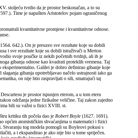
V. stoljeću tvrdio da je prostor beskonačan, a to su
597.). Time je napušten Aristotelov pojam ograničenog
 promatrali kvantitativne promjene i kvantitativne odnose.
anse.
(1564. 642.). On je preuzeo sve rezultate koje su dobili
sa i sve rezultate koje su dobili istraživači u Merton
dio svoje poučke iz nekih početnih tvrdnji, ali ih je
anoga gibanja odnose kao kvadrati proteklih vremena. Taj
 eksperimentalno. Galilei je dobro definirao gibanje koje
od slaganja gibanja upotrebljavao načelo ustrajnosti iako ga
atika, on nije htio raspravljati o sili, smatrajući taj
Descartesu je prostor ispunjen eterom, a u tom eteru
i zakon održanja jedne fizikalne veličine. Taj zakon zajedno
ma bili su važni u fizici XVIII. st.
štru kritiku tih počela dao je
Robert Boyle
(1627. 1691).
ao općim atomističkim shvaćanjima u matematici i fizici
ri. Stvaranju tog modela pomogli su Boyleovi pokusi s
lačiti, a i ekspandirao je ako nije bio u tome spriječen.