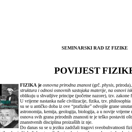
SEMINARSKI RAD IZ FIZIKE
POVIJEST FIZIK
FIZIKA
je
osnovna prirodna znanost
(grč.
physis
, priroda)
struktura i odnosi osnovnih sastojaka materije, na osnovi isku
oblikuju u shvatljive principe (početne nazore), tzv. zakone
U vrijeme nastanka naše civilizacije, fizika, tzv. philosophia
su se u antičko doba iz ove “prafizike” odvojile grane unuta
astronomija, kemija, geologija, biologija, a u novije vrijeme 
osnova svih grana prirodnih znanosti te je teško postaviti oš
znanstvenih disciplina proizašlih iz nje.
Do danas su se u jeziku zadržali tragovi sveobuhvatnosti fizik