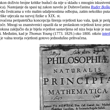
 zakon doživio brojne kritike budući da nije u skladu s mnogim iskustve
lica). Nastojanje da spasi taj zakon navelo je Dubrovčanina
Ruđer Bošk
je među česticama u vrlo malim udaljenostima odbojna, zatim nekoliko put
like utjecala na razvoj fizike u XIX. st.
ihvaćena peripatetička koncepcija širenja svjetlosti kao vala, ipak je per
e. Mnogi su znanstvenici opazili da se prolaskom svjetlosti kroz prizmu
kusa zaključio da je bijela svjetlost sastavljena od niza boja koje je na
iti. Međutim, kad je
Thomas Young
(1773. 1829.) oko 1800. otkrio
inter
je valna teorija svjetlosti gotovo jednodušno prihvaćena.