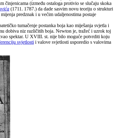
nim činjenicama (između ostaloga protivio se slučaju skoka
ovića
(1711. 1787.) da dade sasvim novu teoriju o strukturi
a mijenja predznak i u većim udaljenostima postaje
ipatetičko tumačenje postanka boja kao miješanja svjetla i
 dobiva niz različitih boja. Newton je, tražeć i uzrok toj
zvao spektar. U XVIII. st. nije bilo moguće potvrditi koju
ferenciju svjetlosti
i valove svjetlosti usporedio s valovima