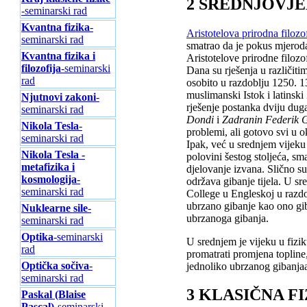
2 SREDNJOVJ
-seminarski rad
Kvantna fizika
-
Aristotelova prirodna filozof
seminarski rad
smatrao da je pokus mjeroda
Kvаntnа fizikа i
Aristotelove prirodne filozo
filozofijа
-seminarski
Dana su rješenja u različiti
rad
osobito u razdoblju 1250. 1
muslimanski Istok i latinsk
Njutnovi zakoni
-
rješenje postanka dviju dug
seminarski rad
Dondi
i
Zadranin Federik 
Nikola Tesla
-
problemi, ali gotovo svi u ok
seminarski rad
Ipak, već u srednjem vijeku 
Nikola Tesla -
polovini šestog stoljeća, sm
metafizika i
djelovanje izvana. Slično su
kosmologija
-
održava gibanje tijela. U s
seminarski rad
College u Engleskoj u razdo
ubrzano gibanje kao ono gib
Nuklearne sile
-
ubrzanoga gibanja.
seminarski rad
Optika
-seminarski
U srednjem je vijeku u fizi
rad
promatrati promjena topline,
Optička sočiva
-
jednoliko ubrzanog gibanjaa
seminarski rad
3 KLASIČNA F
Paskal (Blaise
Pascal)
-seminarski