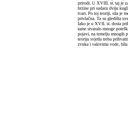
prirodi. U XVIII. st. taj je
brzine pri sudaru dviju kug
tvari. Po toj teoriji, sila 
privlačna. Ta su gledišta uve
Iako je u XVII. st. dosta pr
tame stvaralo mnoge poteškoć
pojavi, na temelju mnogih po
teoriju svjetla treba prihvat
zvuka i valovima vode, bila 