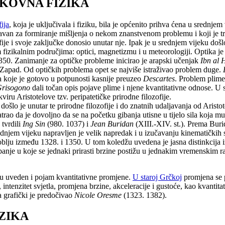
EKOVNA FIZIKA
ija
, koja je uključivala i fiziku, bila je općenito prihva ćena u srednjem
van za formiranje mišljenja o nekom znanstvenom problemu i koji je traž
fije i svoje zaključke donosio unutar nje. Ipak je u srednjem vijeku doš
m fizikalnim područjima: optici, magnetizmu i u meteorologiji. Optika j
350. Zanimanje za optičke probleme inicirao je arapski učenjak
Ibn al 
i Zapad. Od optičkih problema opet se najviše istraživao problem duge.
a koje je gotovo u potpunosti kasnije preuzeo
Descartes
. Problem plime
Grisogono
dali točan opis pojave plime i njene kvantitativne odnose. U s
viru Aristotelove tzv. peripatetičke prirodne filozofije.
došlo je unutar te prirodne filozofije i do znatnih udaljavanja od Aristo
atrao da je dovoljno da se na početku gibanja utisne u tijelo sila koja m
 tvrdili
Ing Sin
(980. 1037) i
Jean Buridan
(XIII.-XIV. st.). Prema Buri
rednjem vijeku napravljen je velik napredak i u izučavanju kinematički
blju između 1328. i 1350. U tom koledžu uvedena je jasna distinkcija i
anje u koje se jednaki prirasti brzine postižu u jednakim vremenskim ra
ku uveden i pojam kvantitativne promjene.
U staroj Grčkoj
promjena se p
 intenzitet svjetla, promjena brzine, akceleracije i gustoće, kao kvant
 grafički je predočivao
Nicole Oresme
(1323. 1382).
IZIKA