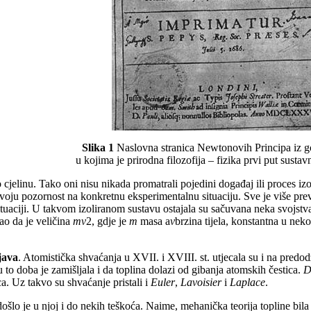
Slika 1
Naslovna stranica Newtonovih Principa iz g
u kojima je
prirodna filozofija – fizika prvi put susta
o cjelinu. Tako oni nisu nikada promatrali pojedini događaj ili proces i
voju pozornost na konkretnu eksperimentalnu situaciju. Sve je više prev
situaciji. U takvom izoliranom sustavu ostajala su sačuvana neka svojstv
ao da je veličina
m
ν
2, gdje je
m
masa a
ν
brzina tijela, konstantna u ne
java
. Atomistička shvaćanja u XVII. i XVIII. st.
utjecala su i na predo
 u to doba je zamišljala i da toplina dolazi od gibanja atomskih čestica.
D
a. Uz takvo su shvaćanje pristali i
Euler
,
Lavoisier
i
Laplace
.
došlo je u njoj i do nekih teškoća. Naime, mehanička teorija topline bila