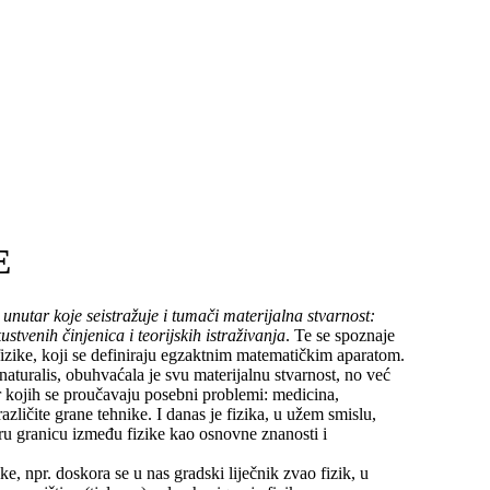
E
,
unutar koje seistražuje i tumači materijalna stvarnost:
stvenih činjenica i teorijskih istraživanja
. Te se spoznaje
 fizike, koji se definiraju egzaktnim matematičkim aparatom.
 naturalis, obuhvaćala je svu materijalnu stvarnost, no već
r kojih se proučavaju posebni problemi: medicina,
različite grane tehnike. I danas je fizika, u užem smislu,
tru granicu između fizike kao osnovne znanosti i
e, npr. doskora se u nas gradski liječnik zvao fizik, u