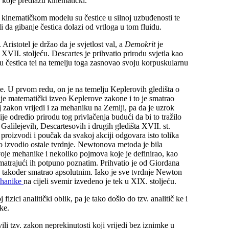
e koje predlažu kinematički.
a kinematičkom modelu su čestice u silnoj uzbuđenosti te
i da gibanje čestica dolazi od vrtloga u tom fluidu.
 Aristotel je držao da je svjetlost val, a
Demokrit
je
 XVII. stoljeću. Descartes je prihvatio prirodu svjetla kao
iju čestica tei na temelju toga zasnovao svoju korpuskularnu
ike. U prvom redu, on je na temelju Keplerovih gledišta o
a je matematički izveo Keplerove zakone i to je smatrao
 zakon vrijedi i za mehaniku na Zemlji, pa da je uzrok
je odredio prirodu tog privlačenja budući da bi to tražilo
Galilejevih, Descartesovih i drugih gledišta XVII. st.
 proizvodi i poučak da svakoj akciji odgovara isto tolika
o izvodio ostale tvrdnje. Newtonova metoda je bila
voje mehanike i nekoliko pojmova koje je definirao, kao
o smatrajući ih potpuno poznatim. Prihvatio je od Giordana
 također smatrao apsolutnim. Iako je sve tvrdnje Newton
hanike
na cijeli svemir izvedeno je tek u XIX. stoljeću.
fizici analitički oblik, pa je tako došlo do tzv. analitič ke i
ke.
ili tzv. zakon neprekinutosti koji vrijedi bez iznimke u