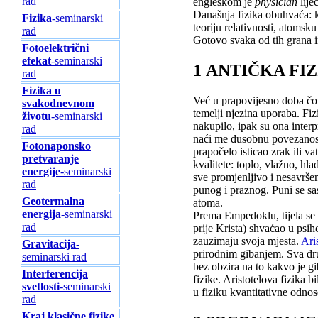
rad
engleskom je
physician
lije
Današnja fizika obuhvaća: k
Fizika
-seminarski
teoriju relativnosti, atomsk
rad
Gotovo svaka od tih grana im
Fotoelektrični
efekat
-seminarski
1 ANTIČKA FI
rad
Fizika u
Već u prapovijesno doba čov
svakodnevnom
temelji njezina uporaba. Fiz
životu
-seminarski
nakupilo, ipak su ona interp
rad
naći me đusobnu povezanost p
Fotonaponsko
prapočelo isticao zrak ili va
pretvaranje
kvalitete: toplo, vlažno, hl
energije
-seminarski
sve promjenljivo i nesavršeno
rad
punog i praznog. Puni se sas
Geotermalna
atoma.
energija
-seminarski
Prema Empedoklu, tijela se r
rad
prije Krista) shvaćao u psi
zauzimaju svoja mjesta.
Aris
Gravitacija
-
prirodnim gibanjem. Sva drug
seminarski rad
bez obzira na to kakvo je gi
Interferencija
fizike. Aristotelova fizika bi
svetlosti
-seminarski
u fiziku kvantitativne odno
rad
Kraj klasične fizike