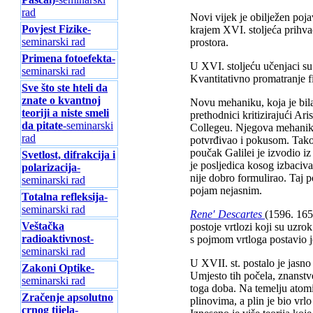
rad
Novi vijek je obilježen poj
Povjest Fizike
-
krajem XVI. stoljeća prihva
seminarski rad
prostora.
Primena fotoefekta
-
U XVI. stoljeću učenjaci su 
seminarski rad
Kvantitativno promatranje f
Sve što ste hteli da
znate o kvantnoj
Novu mehaniku, koja je bila 
teoriji a niste smeli
prethodnici kritizirajući Ar
da pitate
-seminarski
Collegeu. Njegova mehanika 
rad
potvrđivao i pokusom. Tako 
poučak Galilei je izvodio i
Svetlost, difrakcija i
je posljedica kosog izbaciva
polarizacija
-
nije dobro formulirao. Taj po
seminarski rad
pojam nejasnim.
Totalna refleksija
-
seminarski rad
Rene′ Descartes
(1596. 165
Veštačka
postoje vrtlozi koji su uzro
radioaktivnost
-
s pojmom vrtloga postavio je
seminarski rad
U XVII. st. postalo je jasno 
Zakoni Optike
-
Umjesto tih počela, znanstv
seminarski rad
toga doba. Na temelju atomi
Zračenje apsolutno
plinovima, a plin je bio vrl
crnog tijela
-