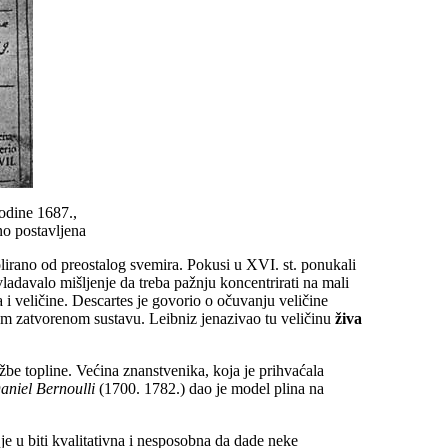
odine 1687.,
vno postavljena
zolirano od preostalog svemira. Pokusi u XVI. st. ponukali
ladavalo mišljenje da treba pažnju koncentrirati na mali
a i veličine. Descartes je govorio o očuvanju veličine
kom zatvorenom sustavu. Leibniz jenazivao tu veličinu
živa
džbe topline. Većina znanstvenika, koja je prihvaćala
aniel Bernoulli
(1700. 1782.) dao je model plina na
 je u biti kvalitativna i nesposobna da dade neke