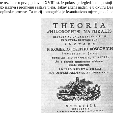
e rezultate u prvoj polovini XVIII. st. Iz pokusa je izgledalo da postoji
ego izaziva i promjenu sastava tijela. Takav agens nađen je u okviru Des
 toplinske procese. Ta teorija omogućila je kvantitativno mjerenje topline