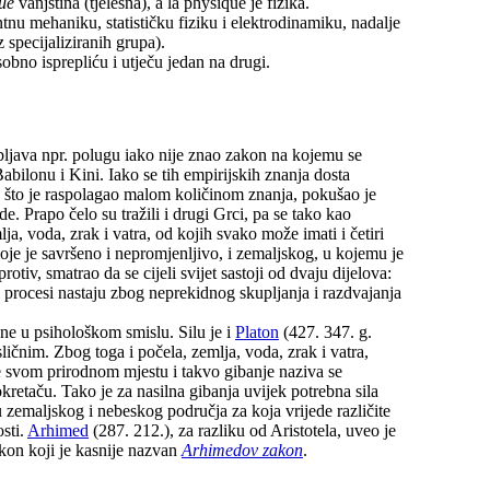
que
vanjština (tjelesna), a la physique je fizika.
u mehaniku, statističku fiziku i elektrodinamiku, nadalje
 specijaliziranih grupa).
obno isprepliću i utječu jedan na drugi.
bljava npr. polugu iako nije znao zakon na kojemu se
Babilonu i Kini. Iako se tih empirijskih znanja dosta
 to što je raspolagao malom količinom znanja, pokušao je
. Prapo čelo su tražili i drugi Grci, pa se tako kao
lja, voda, zrak i vatra, od kojih svako može imati i četiri
je je savršeno i nepromjenljivo, i zemaljskog, u kojemu je
protiv, smatrao da se cijeli svijet sastoji od dvaju dijelova:
ni procesi nastaju zbog neprekidnog skupljanja i razdvajanja
ćene u psihološkom smislu. Silu je i
Platon
(427. 347. g.
 sličnim. Zbog toga i počela, zemlja, voda, zrak i vatra,
že svom prirodnom mjestu i takvo gibanje naziva se
kretaču. Tako je za nasilna gibanja uvijek potrebna sila
u zemaljskog i nebeskog područja za koja vrijede različite
osti.
Arhimed
(287. 212.), za razliku od Aristotela, uveo je
akon koji je kasnije nazvan
Arhimedov zakon
.