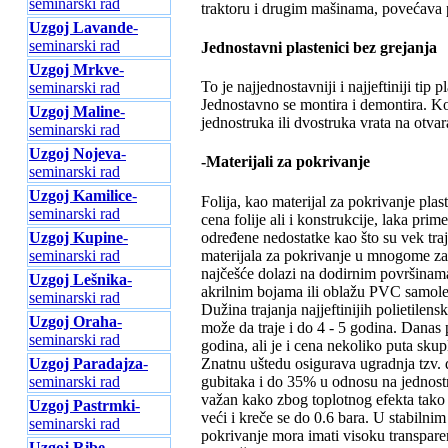
seminarski rad
traktoru i drugim mašinama, povećava p
Uzgoj Lavande
-
seminarski rad
Jednostavni plastenici bez grejanja
Uzgoj Mrkve
-
To je najjednostavniji i najjeftiniji ti
seminarski rad
Jednostavno se montira i demontira. Kon
Uzgoj Maline
-
jednostruka ili dvostruka vrata na otvar
seminarski rad
Uzgoj Nojeva
-
-Materijali za pokrivanje
seminarski rad
Uzgoj Kamilice
-
Folija, kao materijal za pokrivanje pl
seminarski rad
cena folije ali i konstrukcije, laka prim
određene nedostatke kao što su vek tra
Uzgoj Kupine
-
materijala za pokrivanje u mnogome zavi
seminarski rad
najčešće dolazi na dodirnim površinama 
Uzgoj Lešnika
-
akrilnim bojama ili oblažu PVC samol
seminarski rad
Dužina trajanja najjeftinijih polietilensk
Uzgoj Oraha
-
može da traje i do 4 - 5 godina. Danas p
seminarski rad
godina, ali je i cena nekoliko puta skupl
Znatnu uštedu osigurava ugradnja tzv. 
Uzgoj Paradajza
-
gubitaka i do 35% u odnosu na jednostruk
seminarski rad
važan kako zbog toplotnog efekta tako i 
Uzgoj Pastrmki
-
veći i kreče se do 0.6 bara. U stabilnim
seminarski rad
pokrivanje mora imati visoku transpare
Uzgoj Ribe
-