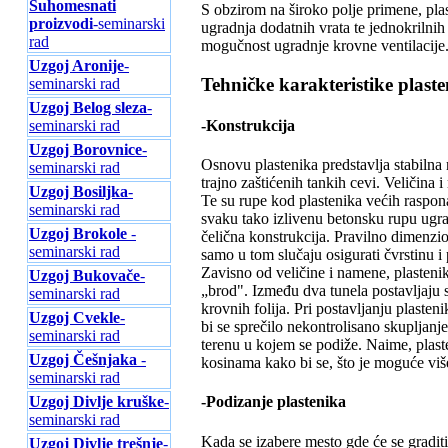
Suhomesnati
S obzirom na široko polje primene, pla
proizvodi
-seminarski
ugradnja dodatnih vrata te jednokrilnih
rad
mogučnost ugradnje krovne ventilacije
Uzgoj Aronije
-
Tehničke karakteristike plast
seminarski rad
Uzgoj Belog sleza
-
-Konstrukcija
seminarski rad
Uzgoj Borovnice
-
Osnovu plastenika predstavlja stabilna 
seminarski rad
trajno zaštićenih tankih cevi. Veličina 
Uzgoj Bosiljka
-
Te su rupe kod plastenika većih raspo
seminarski rad
svaku tako izlivenu betonsku rupu ugra
Uzgoj Brokole
-
čelična konstrukcija. Pravilno dimenzion
seminarski rad
samo u tom slučaju osigurati čvrstinu i 
Zavisno od veličine i namene, plastenik
Uzgoj Bukovače
-
„brod". Između dva tunela postavljaju s
seminarski rad
krovnih folija. Pri postavljanju plaste
Uzgoj Cvekle
-
bi se sprečilo nekontrolisano skupljanje
seminarski rad
terenu u kojem se podiže. Naime, plaste
Uzgoj Češnjaka
-
kosinama kako bi se, što je moguće više
seminarski rad
Uzgoj Divlje kruške
-
-Podizanje plastenika
seminarski rad
Kada se izabere mesto gde će se graditi 
Uzgoj Divlje trešnje
-