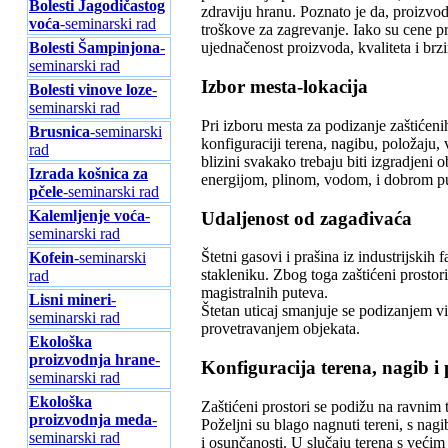
Bolesti Jagodičastog
zdraviju hranu. Poznato je da, proizvod
voća
-seminarski rad
troškove za zagrevanje. Iako su cene p
Bolesti Šampinjona
-
ujednačenost proizvoda, kvaliteta i brz
seminarski rad
Izbor mesta-lokacija
Bolesti vinove loze
-
seminarski rad
Pri izboru mesta za podizanje zaštićenih
Brusnica
-seminarski
konfiguraciji terena, nagibu, položaju,
rad
blizini svakako trebaju biti izgradjeni
Izrada košnica za
energijom, plinom, vodom, i dobrom 
pčele
-seminarski rad
Kalemljenje voća
-
Udaljenost od zagađivaća
seminarski rad
Štetni gasovi i prašina iz industrijskih 
Kofein
-seminarski
stakleniku. Zbog toga zaštićeni prostor
rad
magistralnih puteva.
Lisni mineri
-
Štetan uticaj smanjuje se podizanjem vi
seminarski rad
provetravanjem objekata.
Ekološka
proizvodnja hrane
-
Konfiguracija terena, nagib i 
seminarski rad
Ekološka
Zaštićeni prostori se podižu na ravnim 
proizvodnja meda
-
Poželjni su blago nagnuti tereni, s na
seminarski rad
i osunčanosti. U slučaju terena s veći