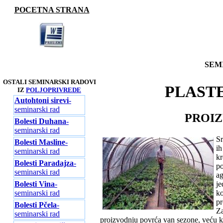
POCETNA STRANA
SEM
OSTALI SEMINARSKI RADOVI
PLAST
IZ
POLJOPRIVREDE
Autohtoni sirevi
-
seminarski rad
PROIZ
Bolesti Duhana
-
seminarski rad
Sr
Bolesti Masline
-
ih
seminarski rad
kr
Bolesti Paradajza
-
po
seminarski rad
ag
Bolesti Vina
-
je
seminarski rad
ko
pr
Bolesti Pčela
-
Za
seminarski rad
proizvodnju povrća van sezone, veću kon