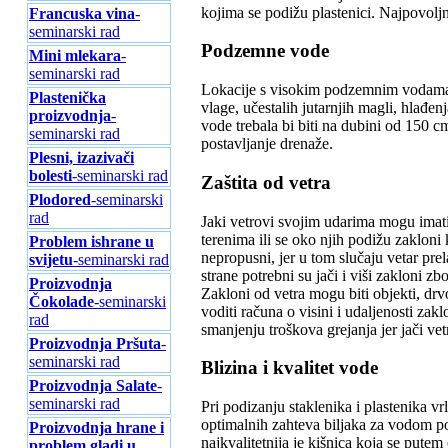
kojima se podižu plastenici. Najpovoljni
Francuska vina
-
seminarski rad
Podzemne vode
Mini mlekara
-
seminarski rad
Lokacije s visokim podzemnim vodama k
Plastenička
vlage, učestalih jutarnjih magli, hlađ
proizvodnja
-
vode trebala bi biti na dubini od 150 
seminarski rad
postavljanje drenaže.
Plesni, izazivači
bolesti
-seminarski rad
Zaštita od vetra
Plodored
-seminarski
rad
Jaki vetrovi svojim udarima mogu imati
terenima ili se oko njih podižu zakloni 
Problem ishrane u
nepropusni, jer u tom slučaju vetar prel
svijetu
-seminarski rad
strane potrebni su jači i viši zakloni zb
Proizvodnja
Zakloni od vetra mogu biti objekti, drvo
Čokolade
-seminarski
voditi računa o visini i udaljenosti zakl
rad
smanjenju troškova grejanja jer jači ve
Proizvodnja Pršuta
-
seminarski rad
Blizina i kvalitet vode
Proizvodnja Salate
-
seminarski rad
Pri podizanju staklenika i plastenika vr
optimalnih zahteva biljaka za vodom po
Proizvodnja hrane i
najkvalitetnija je kišnica koja se putem
problem gladi u