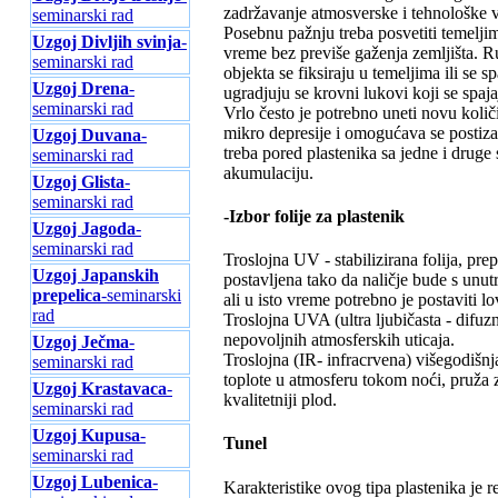
zadržavanje atmosverske i tehnološke vo
seminarski rad
Posebnu pažnju treba posvetiti temeljim
Uzgoj Divljih svinja
-
vreme bez previše gaženja zemljišta. R
seminarski rad
objekta se fiksiraju u temeljima ili se
Uzgoj Drena
-
ugradjuju se krovni lukovi koji se spaj
seminarski rad
Vrlo često je potrebno uneti novu količi
mikro depresije i omogućava se posti
Uzgoj Duvana
-
treba pored plastenika sa jedne i druge
seminarski rad
akumulaciju.
Uzgoj Glista
-
seminarski rad
-Izbor folije za plastenik
Uzgoj Jagoda
-
seminarski rad
Troslojna UV - stabilizirana folija, pre
Uzgoj Japanskih
postavljena tako da naličje bude s unutr
prepelica
-seminarski
ali u isto vreme potrebno je postaviti lo
rad
Troslojna UVA (ultra ljubičasta - difuzn
nepovoljnih atmosferskih uticaja.
Uzgoj Ječma
-
Troslojna (IR- infracrvena) višegodišnj
seminarski rad
toplote u atmosferu tokom noći, pruža z
Uzgoj Krastavaca
-
kvalitetniji plod.
seminarski rad
Uzgoj Kupusa
-
Tunel
seminarski rad
Uzgoj Lubenica
-
Karakteristike ovog tipa plastenika je