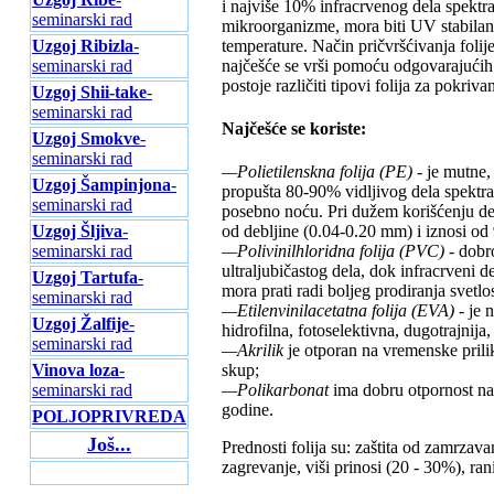
i najviše 10% infracrvenog dela spektra.
seminarski rad
mikroorganizme, mora biti UV stabilan,
temperature. Način pričvršćivanja folije
Uzgoj Ribizla
-
najčešće se vrši pomoću odgovarajućih 
seminarski rad
postoje različiti tipovi folija za pokriva
Uzgoj Shii-take
-
seminarski rad
Najčešće se koriste:
Uzgoj Smokve
-
seminarski rad
—Polietilenskna folija (PE)
- je mutne,
Uzgoj Šampinjona
-
propušta 80-90% vidljivog dela spektra
seminarski rad
posebno noću. Pri dužem korišćenju deli
Uzgoj Šljiva
-
od debljine (0.04-0.20 mm) i iznosi od 
seminarski rad
—Polivinilhloridna folija (PVC)
- dobro
ultraljubičastog dela, dok infracrveni 
Uzgoj Tartufa
-
mora prati radi boljeg prodiranja svetlos
seminarski rad
—Etilenvinilacetatna folija (EVA)
- je 
Uzgoj Žalfije
-
hidrofilna, fotoselektivna, dugotrajnija
seminarski rad
—Akrilik
je otporan na vremenske prilike
Vinova loza
-
skup;
seminarski rad
—Polikarbonat
ima dobru otpornost na 
godine.
POLJOPRIVREDA
Još...
Prednosti folija su: zaštita od zamrzav
zagrevanje, viši prinosi (20 - 30%), ran