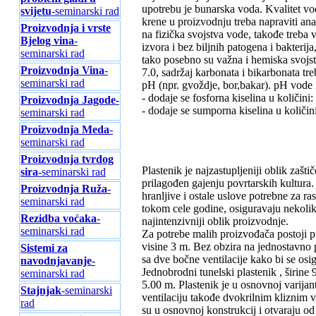
upotrebu je bunarska voda. Kvalitet vod
svijetu
-seminarski rad
krene u proizvodnju treba napraviti ana
Proizvodnja i vrste
na fizička svojstva vode, takođe treba v
Bjelog vina
-
izvora i bez biljnih patogena i bakterij
seminarski rad
tako posebno su važna i hemiska svojst
Proizvodnja Vina
-
7.0, sadržaj karbonata i bikarbonata treb
seminarski rad
pH (npr. gvoždje, bor,bakar). pH vode m
- dodaje se fosforna kiselina u količin
Proizvodnja Jagode
-
- dodaje se sumporna kiselina u količ
seminarski rad
Proizvodnja Meda
-
seminarski rad
Proizvodnja tvrdog
Plastenik je najzastupljeniji oblik zaš
sira
-seminarski rad
prilagođen gajenju povrtarskih kultura.
Proizvodnja Ruža
-
hranljive i ostale uslove potrebne za ra
seminarski rad
tokom cele godine, osiguravaju nekolik
Rezidba voćaka
-
najintenzivniji oblik proizvodnje.
seminarski rad
Za potrebe malih proizvođača postoji p
visine 3 m. Bez obzira na jednostavno p
Sistemi za
sa dve bočne ventilacije kako bi se osig
navodnjavanje
-
Jednobrodni tunelski plastenik , širi
seminarski rad
5.00 m. Plastenik je u osnovnoj varija
Stajnjak
-seminarski
ventilaciju takođe dvokrilnim kliznim 
rad
su u osnovnoj konstrukcij i otvaraju od