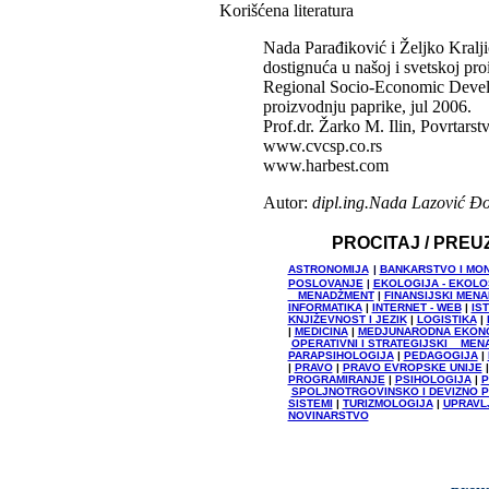
Korišćena literatura
Nada Parađiković i Željko Kraljiča
dostignuća u našoj i svetskoj pr
Regional Socio-Economic Develo
proizvodnju paprike, jul 2006.
Prof.dr. Žarko M. Ilin, Povrtarst
www.cvcsp.co.rs
www.harbest.com
Autor:
dipl.ing.Nada Lazović Đ
PROCITAJ / PREU
ASTRONOMIJA
|
BANKARSTVO I MO
POSLOVANJE
|
EKOLOGIJA - EKOL
MENADŽMENT
|
FINANSIJSKI MEN
INFORMATIKA
|
INTERNET - WEB
|
IS
KNJIŽEVNOST I JEZIK
|
LOGISTIKA
|
|
MEDICINA
|
MEDJUNARODNA EKON
OPERATIVNI I STRATEGIJSKI MEN
PARAPSIHOLOGIJA
|
PEDAGOGIJA
|
|
PRAVO
|
PRAVO EVROPSKE UNIJE
PROGRAMIRANJE
|
PSIHOLOGIJA
|
P
SPOLJNOTRGOVINSKO I DEVIZNO 
SISTEMI
|
TURIZMOLOGIJA
|
UPRAVL
NOVINARSTVO