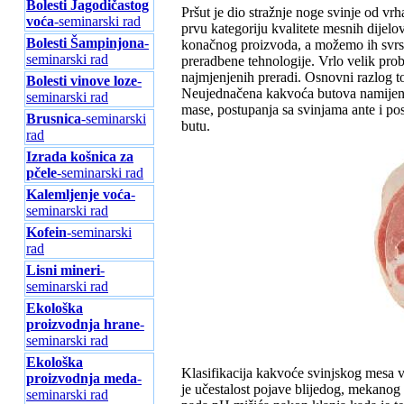
Bolesti Jagodičastog
Pršut je dio stražnje noge svinje od vr
voća
-seminarski rad
prvu kategoriju kvalitete mesnih dijelov
Bolesti Šampinjona
-
konačnog proizvoda, a možemo ih svrsta
seminarski rad
preradbene tehnologije. Vrlo velik pr
najmjenjenih preradi. Osnovni razlog to
Bolesti vinove loze
-
Neujednačena kakvoća butova namijenjeni
seminarski rad
mase, postupanja sa svinjama ante i po
Brusnica
-seminarski
butu.
rad
Izrada košnica za
pčele
-seminarski rad
Kalemljenje voća
-
seminarski rad
Kofein
-seminarski
rad
Lisni mineri
-
seminarski rad
Ekološka
proizvodnja hrane
-
seminarski rad
Ekološka
Klasifikacija kakvoće svinjskog mesa v
proizvodnja meda
-
je učestalost pojave blijedog, mekanog
seminarski rad