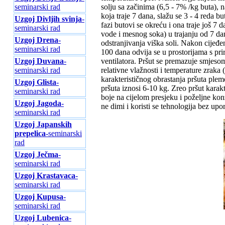
seminarski rad
solju sa začinima (6,5 - 7% /kg buta), n
koja traje 7 dana, slažu se 3 - 4 reda
Uzgoj Divljih svinja
-
fazi butovi se okreću i ona traje još 7 
seminarski rad
vode i mesnog soka) u trajanju od 7 da
Uzgoj Drena
-
odstranjivanja viška soli. Nakon cijeđe
seminarski rad
100 dana odvija se u prostorijama s pri
Uzgoj Duvana
-
ventilatora. Pršut se premazuje smjesom
seminarski rad
relativne vlažnosti i temperature zraka
karakterističnog obrastanja pršuta plem
Uzgoj Glista
-
pršuta iznosi 6-10 kg. Zreo pršut karak
seminarski rad
boje na cijelom presjeku i poželjne konz
Uzgoj Jagoda
-
ne dimi i koristi se tehnologija bez upora
seminarski rad
Uzgoj Japanskih
prepelica
-seminarski
rad
Uzgoj Ječma
-
seminarski rad
Uzgoj Krastavaca
-
seminarski rad
Uzgoj Kupusa
-
seminarski rad
Uzgoj Lubenica
-