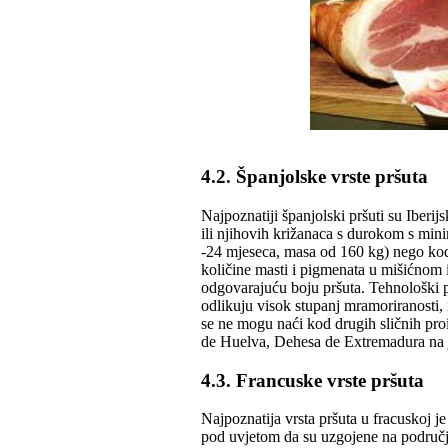
4.2. Španjolske vrste pršuta
Najpoznatiji španjolski pršuti su Iberij
ili njihovih križanaca s durokom s mini
-24 mjeseca, masa od 160 kg) nego kod 
količine masti i pigmenata u mišićnom 
odgovarajuću boju pršuta. Tehnološki pr
odlikuju visok stupanj mramoriranosti, 
se ne mogu naći kod drugih sličnih proi
de Huelva, Dehesa de Extremadura na j
4.3. Francuske vrste pršuta
Najpoznatija vrsta pršuta u fracuskoj je
pod uvjetom da su uzgojene na područj