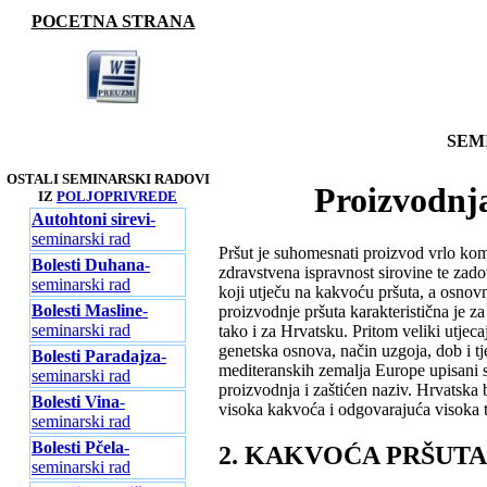
POCETNA STRANA
SEM
OSTALI SEMINARSKI RADOVI
Proizvodnja
IZ
POLJOPRIVREDE
Autohtoni sirevi
-
seminarski rad
Pršut je suhomesnati proizvod vrlo ko
Bolesti Duhana
-
zdravstvena ispravnost sirovine te zad
seminarski rad
koji utječu na kakvoću pršuta, a osnovn
Bolesti Masline
-
proizvodnje pršuta karakteristična je z
seminarski rad
tako i za Hrvatsku. Pritom veliki utjeca
genetska osnova, način uzgoja, dob i tj
Bolesti Paradajza
-
mediteranskih zemalja Europe upisani s
seminarski rad
proizvodnja i zaštićen naziv. Hrvatska b
Bolesti Vina
-
visoka kakvoća i odgovarajuća visoka t
seminarski rad
Bolesti Pčela
-
2. KAKVOĆA PRŠUTA
seminarski rad