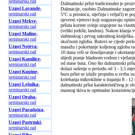
seminarski rad
Dalmatinski pršut tradicionalni je pro
Uzgoj Lavande
-
Dalmacije, osobito Dalmatinske zagore,
seminarski rad
5°C u prosincu, siječnju i veljači) te 
sjeverni vjetrovi koji osiguravaju opti
Uzgoj Mrkve
-
pršuta koriste svinje uzgojene na vlast
seminarski rad
(veliki jorkšir, landras). Nakon klanja 
Uzgoj Maline
-
slabinskog i prvog sakralnog kralješka.
seminarski rad
skočnom zglobu. Butovi se cijede preko
Uzgoj Nojeva
-
masažu i pokretanje koljenog zgloba rad
seminarski rad
10 dana vrši se dosoljavanje i okretanj
slijedi pranje hladnom vodom i vješanje
Uzgoj Kamilice
-
od mase buta. Ono što dalmatinski pršu
seminarski rad
dolazi sušenje u periodu od 3 - 3,5 mjes
Uzgoj Kupine
-
bura pršut se izlaže propuhu u svrhu s
seminarski rad
kolebanja mikroklime u trajanju 8 - 12
Uzgoj Lešnika
-
dalmatinski pršut karakterističnog je ob
seminarski rad
masnog tkiva te optimalne konzistencij
Uzgoj Oraha
-
seminarski rad
Uzgoj Paradajza
-
seminarski rad
Uzgoj Pastrmki
-
seminarski rad
Uzgoj Ribe
-