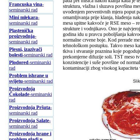
pada pH mišića nakon klanja kada je te
Francuska vina
-
struktura, vlažna i sluzava površina m
seminarski rad
uvođenjem preventivnih mjera poput paž
Mini mlekara
-
omamljivanja prije klanja, hlađenja na
seminarski rad
mesa upitne kakvoće je RSE meso – red
strukture i vodnjikavo. Ono je najvjeroj
Plastenička
godina idu u pravcu poboljšanja kakvo
proizvodnja
-
normalne crvene boje. Kod prerade me
seminarski rad
tehnološkom postupku. Takvo meso kara
Plesni, izazivači
tkiva i stvaranje praznina koje pogodu
bolesti
-seminarski rad
prekomjerne difuzije soli. TST meso tvr
Plodored
-seminarski
konzistencije i suše površine od norm
rad
kontaminaciji zbog visokog kapaciteta ve
Problem ishrane u
svijetu
-seminarski rad
Proizvodnja
Čokolade
-seminarski
rad
Proizvodnja Pršuta
-
seminarski rad
Proizvodnja Salate
-
seminarski rad
Proizvodnja hrane i
problem gladi u