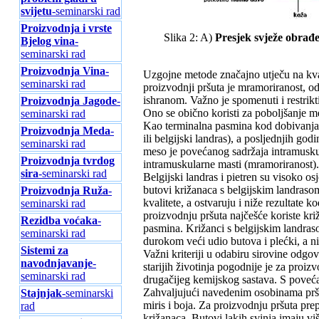
svijetu
-seminarski rad
Proizvodnja i vrste
Slika 2: A)
Presjek svježe obrađ
Bjelog vina
-
seminarski rad
Proizvodnja Vina
-
Uzgojne metode značajno utječu na kvan
seminarski rad
proizvodnji pršuta je mramoriranost, 
ishranom. Važno je spomenuti i restrik
Proizvodnja Jagode
-
Ono se obično koristi za poboljšanje me
seminarski rad
Kao terminalna pasmina kod dobivanja s
Proizvodnja Meda
-
ili belgijski landras), a posljednjih go
seminarski rad
meso je povećanog sadržaja intramusku
Proizvodnja tvrdog
intramuskularne masti (mramoriranost).
sira
-seminarski rad
Belgijski landras i pietren su visoko o
butovi križanaca s belgijskim landras
Proizvodnja Ruža
-
kvalitete, a ostvaruju i niže rezultate 
seminarski rad
proizvodnju pršuta najčešće koriste križ
Rezidba voćaka
-
pasmina. Križanci s belgijskim landraso
seminarski rad
durokom veći udio butova i plećki, a n
Sistemi za
Važni kriteriji u odabiru sirovine odgo
navodnjavanje
-
starijih životinja pogodnije je za proiz
seminarski rad
drugačijeg kemijskog sastava. S povećan
Zahvaljujući navedenim osobinama pršute
Stajnjak
-seminarski
miris i boja. Za proizvodnju pršuta prep
rad
križanaca. Butovi lakih svinja imaju vi