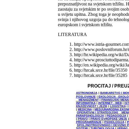
prepoznatljivost na svjetskom tržištu. H
zaostaju za svjetskim te po svojim oso
u svijetu upitna. Zbog toga je neophod
svinja i njihovog uzgoja pa do tehnolog
europskom i svjetskom tržištu.
LITERATURA
1. http://www.istria-gourmet.com
2. http://www.poslovniforum.hr
3. http://hr.wikipedia.org/wik
4. http://www.prosciuttodiparm
5. http://en.wikipedia.org/w
6. http://hrcak.srce.hr/file/35350
7. http://hrcak.srce.hr/file/35285
PROCITAJ / PREU
ASTRONOMIJA
|
BANKARSTVO I MO
POSLOVANJE
|
EKOLOGIJA - EKOL
MENADŽMENT
|
FINANSIJSKI MEN
INFORMATIKA
|
INTERNET - WEB
|
IS
KNJIŽEVNOST I JEZIK
|
LOGISTIKA
|
|
MEDICINA
|
MEDJUNARODNA EKON
OPERATIVNI I STRATEGIJSKI MEN
PARAPSIHOLOGIJA
|
PEDAGOGIJA
|
|
PRAVO
|
PRAVO EVROPSKE UNIJE
PROGRAMIRANJE
|
PSIHOLOGIJA
|
P
SPOLJNOTRGOVINSKO I DEVIZNO 
SISTEMI
|
TURIZMOLOGIJA
|
UPRAVL