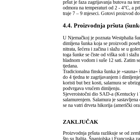
pršut je faza zagrijavanja butova na te
odmora na temperaturi od 2 - 4°C, a pri
traje 7 – 9 mjeseci. Gotovi proizvod d
4.4. Proizvodnja pršuta (šunk
U Njemačkoj je poznata Westphalia šu
dimljena šunka koja se proizvodi poseb
nitrata, šećera i začina i slažu se u g
toga šunke se čiste od viška soli i slažu
hladnom vodom i suše 12 sati. Zatim se 
tjedana.
Tradicionalna finska šunka je »sauna«
do 4 tjedna te zagrijavanjem i dimlje
koristi but bez kosti, salamura se ubr
podvrgava vrućem dimljenju.
Sjeveroistočni dio SAD-a (Kentucky i V
salamurenjem. Salamura je sastavljena od
se na vatri drveta hikorija (američki ora
ZAKLJUČAK
Proizvodnja pršuta razlikuje se od zeml
što su Italija, Španjolska i Francuska 