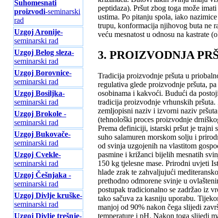
Suhomesnati
peptidaza). Pršut zbog toga može imati
proizvodi
-seminarski
ustima. Po pitanju spola, iako nazimice
rad
trupu, konformacija njihovog buta ne ra
Uzgoj Aronije
-
veću mesnatost u odnosu na kastrate (o
seminarski rad
Uzgoj Belog sleza
-
3. PROIZVODNJA PR
seminarski rad
Uzgoj Borovnice
-
Tradicija proizvodnje pršuta u priobal
seminarski rad
regulativa glede proizvodnje pršuta, pa
Uzgoj Bosiljka
-
osobinama i kakvoći. Budući da postoji
seminarski rad
tradicija proizvodnje vrhunskih pršuta.
zemljopisni naziv i izvorni naziv pršut
Uzgoj Brokole
-
(tehnološki proces proizvodnje drniškog
seminarski rad
Prema definiciji, istarski pršut je trajn
Uzgoj Bukovače
-
suho salamuren morskom solju i prirodn
seminarski rad
od svinja uzgojenih na vlastitom gospo
Uzgoj Cvekle
-
pasmine i križanci bijelih mesnatih svin
seminarski rad
150 kg tjelesne mase. Prirodni uvjeti Is
hlade zrak te zahvaljujući mediteransk
Uzgoj Češnjaka
-
prethodno odmorene svinje u ovlašteni
seminarski rad
postupak tradicionalno se zadržao iz vr
Uzgoj Divlje kruške
-
tako sačuva za kasniju uporabu. Tijekom
seminarski rad
manjoj od 90% nakon čega slijedi završ
Uzgoj Divlje trešnje
-
temperature i pH. Nakon toga slijedi ma