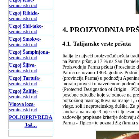
seminarski rad
Uzgoj Ribizla
-
seminarski rad
Uzgoj Shii-take
-
4. PROIZVODNJA PRŠ
seminarski rad
Uzgoj Smokve
-
4.1. Talijanske vrste pršuta
seminarski rad
Uzgoj Šampinjona
-
Italija je najveći proizvođač pršuta t
seminarski rad
na Parma pršut, a 17 % na San Daniele (
Uzgoj Šljiva
-
Proizvodnju Parma pršuta (Prosciutto d
seminarski rad
Parma osnovano 1963. godine. Područje
(provincija Parma) u podnožju Apenina
Uzgoj Tartufa
-
moraju provesti u navedenom području.
seminarski rad
(Protected Designation of Origin – PDO
Uzgoj Žalfije
-
posebne odredbe koje se odnose na preh
seminarski rad
potkožnog masnog tkiva najmanje 1,5 cm
Vinova loza
-
vlage, soli i neproteinskog dušika. Za 
seminarski rad
landrasa najmanje 9 mjeseci i tjelesne 
zadovolje propisane kriterije dobivaj
POLJOPRIVREDA
Parma - Tipico« te poznati žig (kruna s 
Još...