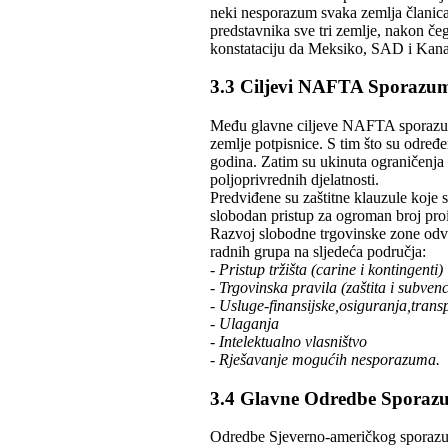
neki nesporazum svaka zemlja članica 
predstavnika sve tri zemlje, nakon če
konstataciju da Meksiko, SAD i Kanad
3.3 Ciljevi NAFTA Sporazu
Među glavne ciljeve NAFTA sporazuma 
zemlje potpisnice. S tim što su određe
godina. Zatim su ukinuta ograničenja u
poljoprivrednih djelatnosti.
Predviđene su zaštitne klauzule koje
slobodan pristup za ogroman broj proi
Razvoj slobodne trgovinske zone odvi
radnih grupa na sljedeća područja:
- Pristup tržišta (carine i kontingenti)
- Trgovinska pravila (zaštita i subvenc
- Usluge-finansijske,osiguranja,trans
- Ulaganja
- Intelektualno vlasništvo
- Rješavanje mogućih nesporazuma.
3.4 Glavne Odredbe Spora
Odredbe Sjeverno-američkog sporazu