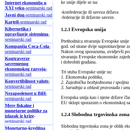
ke unije dijele se na:
Internet ekonomija u
XXI veku
-seminarski rad
-konfederacije ili saveza država
Javni dug
-seminarski rad
-federacije ili državne saveze.
Karteli
-seminarski rad
Evropska unija
Kibernetika i
1.2.3
upravljanje sistemima
-
seminarski rad
Prethodnica stvaranju Evropske unije
god. od strane dvije suprotstavljene z
Kompanija Coca-Cola
-
Nakon ovog sporazuma, uvidjevši poz
seminarski rad
stvaranju Evropske ekonomske zajedni
Kontraverze
i dobrobiti građana.
savremenog
ekonomskog razvoja
-
Tri stuba Evropske unije su:
seminarski rad
1. Ekonomska politika,
Konvertibilnost valute
-
2. Zajednička bezbjednosna i spoljna 
seminarski rad
3. Saradnja u oblasti pravosuđa i unu
Nezaposlenost u BiH
-
Evropska unija kao i njene države član
seminarski rad
EU sklopi sporazum o ekonomskoj sara
Mere fiskalne i
monetarne politike za
Slobodna trgovinska zona
1.2.4
izlazak iz krize
-
seminarski rad
Slobodna trgovinska zona je oblik ek
Monetarno-kreditna