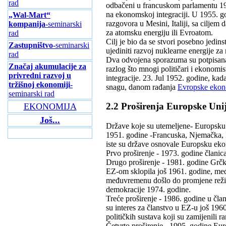
rad
odbačeni u francuskom parlamentu 195
na ekonomskoj integraciji. U 1955. go
„Wal-Mart“
razgovora u Mesini, Italiji, sa cilje
kompanija
-seminarski
za atomsku energiju ili Evroatom.
rad
Cilj je bio da se stvori posebno jedinst
Zastupništvo
-seminarski
ujediniti razvoj nuklearne energije z
rad
Dva odvojena sporazuma su potpisana
Značaj akumulacije za
razlog što mnogi političari i ekono
privredni razvoj u
integracije. 23. Jul 1952. godine, kad
tržišnoj ekonomiji
-
snagu, danom rađanja
Evropske ekon
seminarski rad
2.2 Proširenja Europske Uni
EKONOMIJA
Još...
Države koje su utemeljene- Europsku z
1951. godine -Francuska, Njemačka, 
iste su države osnovale Europsku eko
Prvo proširenje - 1973. godine članic
Drugo proširenje - 1981. godine Grčk
EZ-om sklopila još 1961. godine, međ
međuvremenu došlo do promjene režim
demokracije 1974. godine.
Treće proširenje - 1986. godine u čla
su interes za članstvo u EZ-u još 19
političkih sustava koji su zamijenili 
Četvrto proširenje - 1995. godine Eur