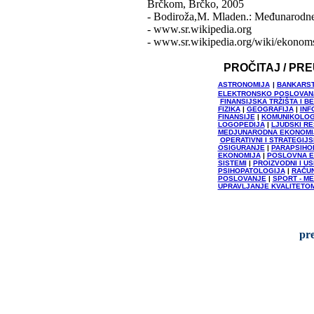
Brčkom, Brčko, 2005
- Bodiroža,M. Mladen.: Međunarodne F
- www.sr.wikipedia.org
- www.sr.wikipedia.org/wiki/ekonom
PROČITAJ / PR
ASTRONOMIJA
|
BANKARST
ELEKTRONSKO POSLOVAN
FINANSIJSKA TRŽIŠTA I
FIZIKA
|
GEOGRAFIJA
|
INF
FINANSIJE
|
KOMUNIKOLOGI
LOGOPEDIJA
|
LJUDSKI RE
MEDJUNARODNA EKONOMI
OPERATIVNI I STRATEGI
OSIGURANJE
|
PARAPSIHO
EKONOMIJA
|
POSLOVNA E
SISTEMI
|
PROIZVODNI I U
PSIHOPATOLOGIJA
|
RAČU
POSLOVANJE
|
SPORT - M
UPRAVLJANJE KVALITETO
pr