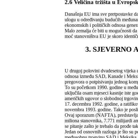
2.6 Veličina tržišta u Evrops
Današnja EU ima sve pretpostavke da p
ulogu u određivanju budućih međunaro
ekonomskih i političkih odnosa gener
Malo zemalja će biti u mogućnosti da 
moć stanovništva EU je skoro ident
3. SJEVERNO
U drugoj polovini dvadesetog vijeka 
odnosa između SAD, Kanade i Meksika,
pregovora o potpisivanju jednog komp
To su početkom 1990. godine u međus
uključila osam mjeseci kasnije iste g
američkih ugovor o slobodnoj trgov
17. decembra 1992. godine, a ratifik
novembra 1993. godine. Tako je poslij
Ovaj sporazum (NAFTA), predstavlja 
miliona stanovnika, 7.771 milijardi 
se pitanje zašto je trebalo da prođe t
Jedan od osnovnih razloga je što su p
međusobnu trogvinu SAD i Meksika, a p