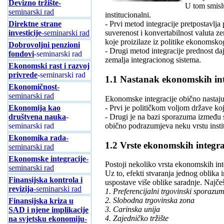
Devizno tržište
-
U tom smislu
seminarski rad
institucionalni.
Direktne strane
- Prvi metod integracije pretpostavlj
investicije
-seminarski rad
suverenost i konvertabilnost valuta ze
koje proizilaze iz politike ekonomsko
Dobrovoljni penzioni
- Drugi metod integracije prednost da
fondovi
-seminarski rad
zemalja integracionog sistema.
Ekonomski rast i razvoj
privrede
-seminarski rad
1.1 Nastanak ekonomskih int
Ekonomičnost
-
seminarski rad
Ekonomske integracije obično nastaju
- Prvi je političkom voljom države ko
Ekonomija kao
- Drugi je na bazi sporazuma između su
društvena nauka
-
obično podrazumjeva neku vrstu insti
seminarski rad
Ekonomika rada
-
1.2 Vrste ekonomskih integra
seminarski rad
Ekonomske integracije
-
Postoji nekoliko vrsta ekonomskih int
seminarski rad
Uz to, efekti stvaranja jednog oblika 
Finansijska kontrola i
uspostave više oblike saradnje. Najčeš
revizija
-seminarski rad
1. Preferencijalni trgovinski sporazu
2. Slobodna trgovinska zona
Finansijska kriza u
3. Carinska unija
SAD i njene implikacije
4. Zajedničko tržište
na svjetsku ekonomiju
-