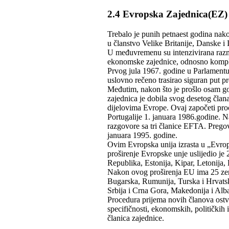
2.4 Evropska Zajednica(EZ)
Trebalo je punih petnaest godina nak
u članstvo Velike Britanije, Danske i 
U međuvremenu su intenzivirana razmiš
ekonomske zajednice, odnosno kompl
Prvog jula 1967. godine u Parlamentu
uslovno rečeno trasirao siguran put p
Međutim, nakon što je prošlo osam go
zajednica je dobila svog desetog člana
dijelovima Evrope. Ovaj započeti proc
Portugalije 1. januara 1986.godine. N
razgovore sa tri članice EFTA. Pregov
januara 1995. godine.
Ovim Evropska unija izrasta u „Evrop
proširenje Evropske unje uslijedio je
Republika, Estonija, Kipar, Letonija, 
Nakon ovog proširenja EU ima 25 zema
Bugarska, Rumunija, Turska i Hrvatska
Srbija i Crna Gora, Makedonija i Alba
Procedura prijema novih članova ostv
specifičnosti, ekonomskih, političkih
članica zajednice.