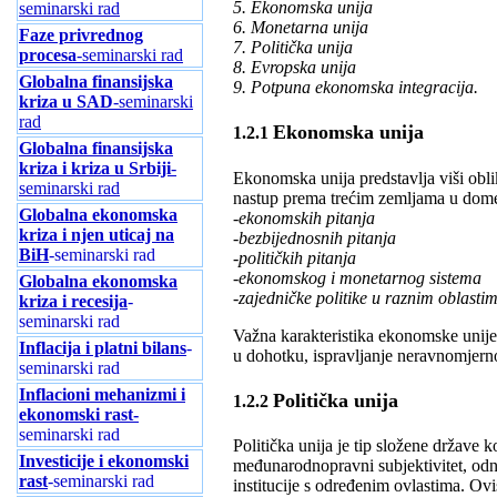
5. Ekonomska unija
seminarski rad
6. Monetarna unija
Faze privrednog
7. Politička unija
procesa
-seminarski rad
8. Evropska unija
Globalna finansijska
9. Potpuna ekonomska integracija.
kriza u SAD
-seminarski
rad
Ekonomska unija
1.2.1
Globalna finansijska
kriza i kriza u Srbiji
-
Ekonomska unija predstavlja viši obli
seminarski rad
nastup prema trećim zemljama u dom
Globalna ekonomska
-ekonomskih pitanja
kriza i njen uticaj na
-bezbijednosnih pitanja
BiH
-seminarski rad
-političkih pitanja
-ekonomskog i monetarnog sistema
Globalna ekonomska
-zajedničke politike u raznim oblasti
kriza i recesija
-
seminarski rad
Važna karakteristika ekonomske unije 
Inflacija i platni bilans
-
u dohotku, ispravljanje neravnomjerno
seminarski rad
Inflacioni mehanizmi i
Politička unija
1.2.2
ekonomski rast-
seminarski rad
Politička unija je tip složene države ko
Investicije i ekonomski
međunarodnopravni subjektivitet, odno
rast
-seminarski rad
institucije s određenim ovlastima. Ovis