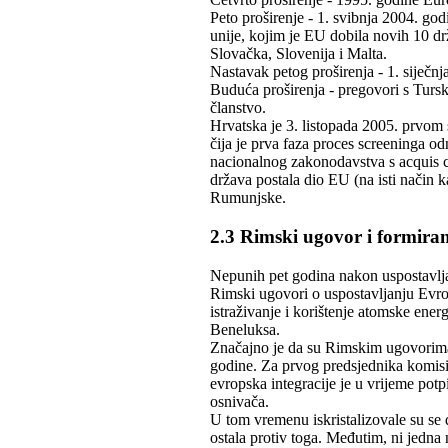
Peto proširenje - 1. svibnja 2004. go
unije, kojim je EU dobila novih 10 drž
Slovačka, Slovenija i Malta.
Nastavak petog proširenja - 1. siječn
Buduća proširenja - pregovori s Tursk
članstvo.
Hrvatska je 3. listopada 2005. prvom
čija je prva faza proces screeninga o
nacionalnog zakonodavstva s acquis 
država postala dio EU (na isti način 
Rumunjske.
2.3 Rimski ugovor i formir
Nepunih pet godina nakon uspostavlja
Rimski ugovori o uspostavljanju Ev
istraživanje i korištenje atomske energ
Beneluksa.
Značajno je da su Rimskim ugovorima 
godine. Za prvog predsjednika komisij
evropska integracije je u vrijeme po
osnivača.
U tom vremenu iskristalizovale su se dv
ostala protiv toga. Međutim, ni jedna 