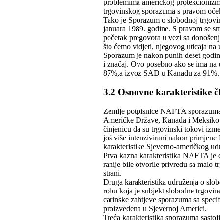
problemima američkog protekcionizma
trgovinskog sporazuma s pravom očeki
Tako je Sporazum o slobodnoj trgovi
januara 1989. godine. S pravom se sma
početak pregovora u vezi sa donošen
što ćemo vidjeti, njegovog uticaja na
Sporazum je nakon punih deset godina 
i značaj. Ovo posebno ako se ima na
87%,a izvoz SAD u Kanadu za 91%.
3.2 Osnovne karakteristike
Zemlje potpisnice NAFTA sporazuma č
Američke Države, Kanada i Meksiko tr
činjenicu da su trgovinski tokovi izm
još više intenzivirani nakon primjen
karakteristike Sjeverno-američkog u
Prva kazna karakteristika NAFTA je d
ranije bile otvorile privredu sa malo
strani.
Druga karakteristika udruženja o slo
robu koja je subjekt slobodne trgovin
carinske zahtjeve sporazuma sa specif
proizvedena u Sjevernoj Americi.
Treća karakteristika sporazuma sastoj