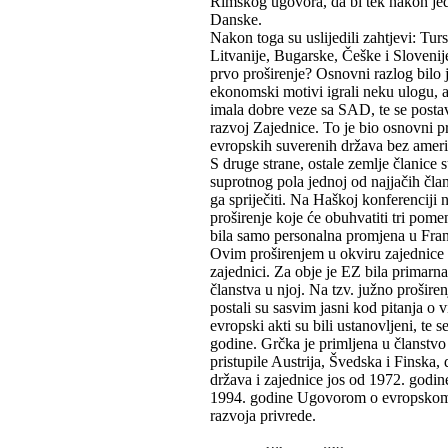
Rimskog ugovora, da bi tek nakon jeda
Danske.
Nakon toga su uslijedili zahtjevi: Tu
Litvanije, Bugarske, Češke i Slovenije
prvo proširenje? Osnovni razlog bilo 
ekonomski motivi igrali neku ulogu, a
imala dobre veze sa SAD, te se postav
razvoj Zajednice. To je bio osnovni 
evropskih suverenih država bez ameri
S druge strane, ostale zemlje članice 
suprotnog pola jednoj od najjačih čla
ga spriječiti. Na Haškoj konferenciji
proširenje koje će obuhvatiti tri pom
bila samo personalna promjena u Fra
Ovim proširenjem u okviru zajednice s
zajednici. Za obje je EZ bila primarn
članstva u njoj. Na tzv. južno prošire
postali su sasvim jasni kod pitanja o 
evropski akti su bili ustanovljeni, te 
godine. Grčka je primljena u članstvo
pristupile Austrija, Švedska i Finska
država i zajednice jos od 1972. godine
1994. godine Ugovorom o evropskom 
razvoja privrede.