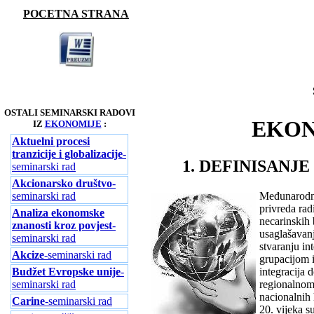
POCETNA STRANA
OSTALI SEMINARSKI RADOVI
EKON
IZ
EKONOMIJE
:
Aktuelni procesi
tranzicije i globalizacije
-
1. DEFINISANJ
seminarski rad
Akcionarsko društvo
-
seminarski rad
Međunarodna
privreda rad
Analiza ekonomske
necarinskih 
znanosti kroz povjest
-
usaglašavan
seminarski rad
stvaranju in
Akcize
-seminarski rad
grupacijom 
Budžet Evropske unije
-
integracija 
seminarski rad
regionalnom 
nacionalnih
Carine
-seminarski rad
20. vijeka s