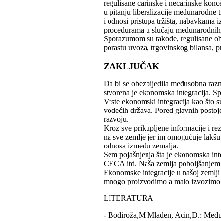
regulisane carinske i necarinske konc
u pitanju liberalizacije međunarodne 
i odnosi pristupa tržišta, nabavkama iz
procedurama u slučaju međunarodnih 
Sporazumom su takođe, regulisane obla
porastu uvoza, trgovinskog bilansa, pr
ZAKLJUČAK
Da bi se obezbijedila međusobna razm
stvorena je ekonomska integracija. S
Vrste ekonomski integracija kao što 
vodećih država. Pored glavnih postoje 
razvoju.
Kroz sve prikupljene informacije i rez
na sve zemlje jer im omogućuje lakšu 
odnosa između zemalja.
Sem pojašnjenja šta je ekonomska inte
CECA itd. Naša zemlja poboljšanjem e
Ekonomske integracije u našoj zemlji
mnogo proizvodimo a malo izvozimo
LITERATURA
- Bodiroža,M Mladen, Acin,Đ.: Međun