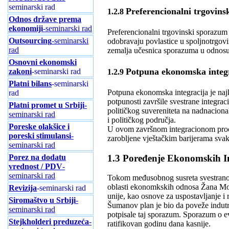
seminarski rad
Preferencionalni trgovin
1.2.8
Odnos države prema
ekonomiji
-seminarski rad
Preferencionalni trgovinski sporazum 
Outsourcing
-seminarski
odobravaju povlastice u spoljnotrgov
rad
zemalja učesnica sporazuma u odnosu
Osnovni ekonomski
Potpuna ekonomska integ
zakoni
-seminarski rad
1.2.9
Platni bilans
-seminarski
Potpuna ekonomska integracija je najk
rad
potpunosti završile svestrane integr
Platni promet u Srbiji
-
političkog suvereniteta na nadnaciona
seminarski rad
i političkog područja.
Poreske olakšice i
U ovom završnom integracionom proce
poreski stimulansi
-
zarobljene vještačkim barijerama svak
seminarski rad
1.3 Poređenje Ekonomskih In
Porez na dodatu
vrednost / PDV
-
seminarski rad
Tokom međusobnog susreta svestrano 
oblasti ekonomkskih odnosa Žana Mon
Revizija
-seminarski rad
unije, kao osnove za uspostavljanje i 
Siromaštvo u Srbiji
-
Šumanov plan je bio da poveže indutri
seminarski rad
potpisale taj sporazum. Sporazum o evr
Stejkholderi preduzeća
-
ratifikovan godinu dana kasnije.