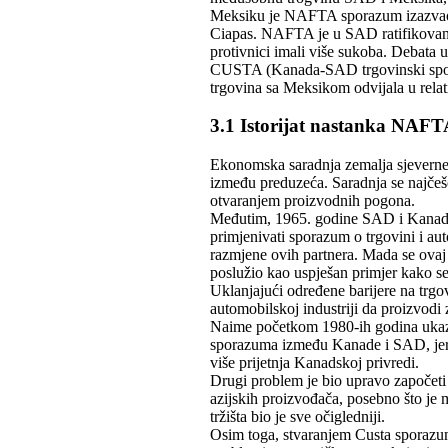
Meksiku je NAFTA sporazum izazvao o
Ciapas. NAFTA je u SAD ratifikovana 
protivnici imali više sukoba. Debata u
CUSTA (Kanada-SAD trgovinski sporaz
trgovina sa Meksikom odvijala u rel
3.1 Istorijat nastanka NAF
Ekonomska saradnja zemalja sjeverne 
između preduzeća. Saradnja se najčešće
otvaranjem proizvodnih pogona.
Međutim, 1965. godine SAD i Kanada
primjenivati sporazum o trgovini i au
razmjene ovih partnera. Mada se ovaj
poslužio kao uspješan primjer kako se 
Uklanjajući određene barijere na trg
automobilskoj industriji da proizvodi 
Naime početkom 1980-ih godina ukazal
sporazuma između Kanade i SAD, jer s
više prijetnja Kanadskoj privredi.
Drugi problem je bio upravo započeti p
azijskih proizvođača, posebno što je 
tržišta bio je sve očigledniji.
Osim toga, stvaranjem Custa sporazuma