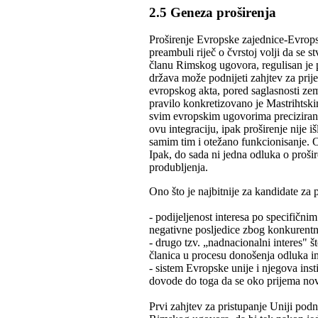
2.5 Geneza proširenja
Proširenje Evropske zajednice-Evrop
preambuli riječ o čvrstoj volji da se
članu Rimskog ugovora, regulisan je 
država može podnijeti zahjtev za pri
evropskog akta, pored saglasnosti zem
pravilo konkretizovano je Mastriht
svim evropskim ugovorima preciziran n
ovu integraciju, ipak proširenje nije i
samim tim i otežano funkcionisanje. 
Ipak, do sada ni jedna odluka o proši
produbljenja.
Ono što je najbitnije za kandidate za
- podijeljenost interesa po specifičn
negativne posljedice zbog konkurentni
- drugo tzv. „nadnacionalni interes" š
članica u procesu donošenja odluka im
- sistem Evropske unije i njegova inst
dovode do toga da se oko prijema nov
Prvi zahjtev za pristupanje Uniji pod