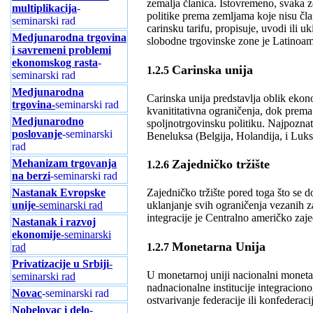
zemalja članica. Istovremeno, svaka z
multiplikacija
-
politike prema zemljama koje nisu čl
seminarski rad
carinsku tarifu, propisuje, uvodi ili 
Medjunarodna trgovina
slobodne trgovinske zone je Latinoa
i savremeni problemi
ekonomskog rasta
-
Carinska unija
1.2.5
seminarski rad
Medjunarodna
Carinska unija predstavlja oblik ekon
trgovina-
seminarski rad
kvanititativna ograničenja, dok prema
Medjunarodno
spoljnotrgovinsku politiku. Najpoznat
poslovanje
-seminarski
Beneluksa (Belgija, Holandija, i Luk
rad
Mehanizam trgovanja
Zajedničko tržište
1.2.6
na berzi
-seminarski rad
Nastanak Evropske
Zajedničko tržište pored toga što se d
unije
-seminarski rad
uklanjanje svih ograničenja vezanih z
integracije je Centralno američko zaje
Nastanak i razvoj
ekonomije
-seminarski
Monetarna Unija
1.2.7
rad
Privatizacije u Srbiji
-
U monetarnoj uniji nacionalni monetar
seminarski rad
nadnacionalne institucije integracion
Novac
-seminarski rad
ostvarivanje federacije ili konfederac
Nobelovac i delo
-