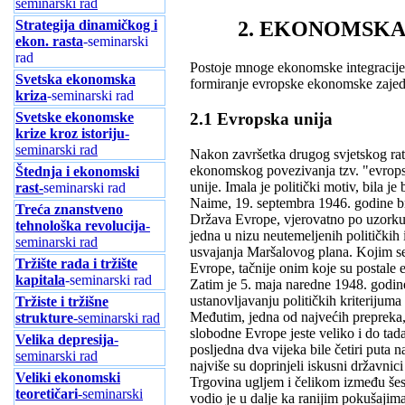
seminarski rad
Strategija dinamičkog i
2. EKONOMSKA
ekon. rasta
-seminarski
rad
Postoje mnoge ekonomske integracije r
Svetska ekonomska
formiranje evropske ekonomske zajedn
kriza
-seminarski rad
2.1 Evropska unija
Svetske ekonomske
krize kroz istoriju
-
seminarski rad
Nakon završetka drugog svjetskog rata
ekonomskog povezivanja tzv. "evropsk
Štednja i ekonomski
unije. Imala je politički motiv, bila j
rast-
seminarski rad
Naime, 19. septembra 1946. godine brit
Treća znanstveno
Država Evrope, vjerovatno po uzorku 
tehnološka revolucija
-
jedna u nizu neutemeljenih političkih 
seminarski rad
usvajanja Maršalovog plana. Kojim s
Tržište rada i tržište
Evrope, tačnije onim koje su postale
kapitala
-seminarski rad
Zatim je 5. maja naredne 1948. godine
ustanovljavanju političkih kriterijum
Tržiste i tržišne
Međutim, jedna od najvećih prepreka
strukture
-seminarski rad
slobodne Evrope jeste veliko i do ta
Velika depresija
-
posljedna dva vijeka bile četiri puta
seminarski rad
najviše su doprinjeli iskusni državni
Veliki ekonomski
Trgovina ugljem i čelikom između še
teoretičari
-seminarski
vodio je u dalje ka ranijim pokušajima 