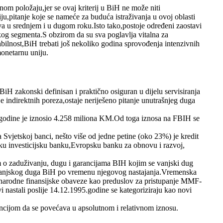
om položaju,jer se ovaj kriterij u BiH ne može niti
u,pitanje koje se nameće za buduća istraživanja u ovoj oblasti
va u srednjem i u dugom roku.Isto tako,postoje određeni zaostavi
skog segmenta.S obzirom da su sva poglavlja vitalna za
ilnost,BiH trebati još nekoliko godina sprovođenja intenzivnih
monetarnu uniju.
H zakonski definisan i praktično osiguran u dijelu servisiranja
je indirektnih poreza,ostaje neriješeno pitanje unutrašnjeg duga
.godine je iznosio 4.258 miliona KM.Od toga iznosa na FBIH se
vjetskoj banci, nešto više od jedne petine (oko 23%) je kredit
ku investicijsku banku,Evropsku banku za obnovu i razvoj,
o zaduživanju, dugu i garancijama BIH kojim se vanjski dug
g vanjskog duga BiH po vremenu njegovog nastajanja.Vremenska
unarodne finansijske obaveze kao preduslov za pristupanje MMF-
i nastali poslije 14.12.1995.godine se kategoriziraju kao novi
encijom da se povećava u apsolutnom i relativnom iznosu.