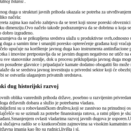
atnoj bilansi .
nog duga u strukturi javnih prihoda ukazala se potreba za utvrđivanjem 
liko načela:
reta zajma kao načelo zahtjeva da se teret koji snose poreski obveznici
 dimenziju.Ovo načelo takođe podrazumjeva da se dobrima u koja se inv
o dobro izgrađeno.
azumjeva da se prikupljena sredstva ulažu u produktivne svrh,odnosno u 
og duga a samim time i smanjiti poresko opterećenje građana koji vraćaj
lo upućuje na korištenje javnog duga kao instrumenta antiinflacione pol
tka i imovine pretpostavlja da se javnim dugom negativno ne utiče na
 sve stanovnike zemlje, dok u procesu priklupljanja javnog duga mogu
 posuđene glavnice i pripadajuće kamate dodatno obogatiti što može nar
laže da se sredstva javnog investiraju u privredni sektor koji će obezbij
 se ostvarila ulaganjem privatnih sredstava.
ki dug historijski razvoj
ovnih oblika vanrednih prihoda države, posebno u razvijenim privredama
aloga državnih dobara a služio je potrebama vladara.
bilježeni su u robovlasničkom društvu,koji se zasnivao na prinudnoj osno
jčešće su se uzimali za potrebe finansiranja ratova, a ratni plijen je sl
rađani.Smanjenjem ovlasti vladarima razvoj javnih dugova je usporen.U
ini slučajeva radilo se o kratkoročnim zajmovima sa visokim kamatnim 
žavna imanja kao što su rudnici,livišta i sl.