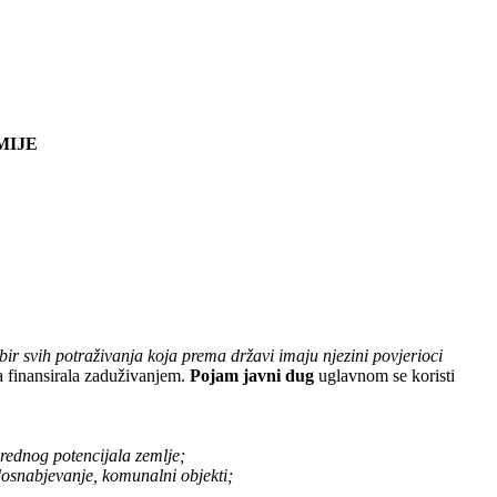
MIJE
r svih potraživanja koja prema državi imaju njezini povjerioci
a finansirala zaduživanjem.
Pojam javni dug
uglavnom se koristi
ivrednog potencijala zemlje;
dosnabjevanje, komunalni objekti;