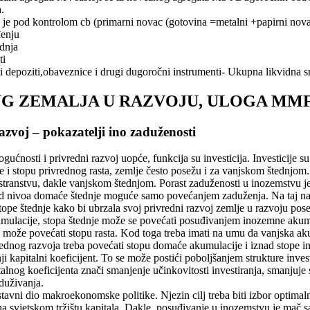
.
je pod kontrolom cb (primarni novac (gotovina =metalni +papirni nov
enju
dnja
ti
depoziti,obaveznice i drugi dugoročni instrumenti- Ukupna likvidna s
DUG ZEMALJA U RAZVOJU, ULOGA MMF
azvoj – pokazatelji ino zaduženosti
ućnosti i privredni razvoj uopće, funkcija su investicija. Investicij
ime i stopu privrednog rasta, zemlje često posežu i za vanjskom štednjom
stranstvu, dakle vanjskom štednjom. Porast zaduženosti u inozemstvu j
nad nivoa domaće štednje moguće samo povećanjem zaduženja. Na taj na
stope štednje kako bi ubrzala svoj privredni razvoj zemlje u razvoju p
ulacije, stopa štednje može se povećati posuđivanjem inozemne akumu
može povećati stopu rasta. Kod toga treba imati na umu da vanjska akum
dnog razvoja treba povećati stopu domaće akumulacije i iznad stope inv
ji kapitalni koeficijent. To se može postići poboljšanjem strukture inves
talnog koeficijenta znači smanjenje učinkovitosti investiranja, smanjuje
aduživanja.
stavni dio makroekonomske politike. Njezin cilj treba biti izbor optima
na svjetskom tržištu kapitala. Dakle, posuđivanje u inozemstvu je mač s