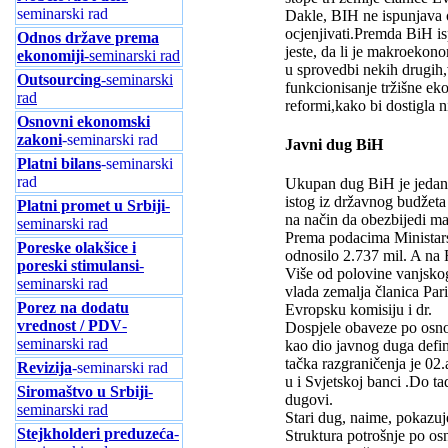
seminarski rad
Dakle, BIH ne ispunjava o
ocjenjivati.Premda BiH is
Odnos države prema
jeste, da li je makroekon
ekonomiji
-seminarski rad
u sprovedbi nekih drugih,
Outsourcing
-seminarski
funkcionisanje tržišne e
rad
reformi,kako bi dostigla 
Osnovni ekonomski
zakoni
-seminarski rad
Javni dug BiH
Platni bilans
-seminarski
rad
Ukupan dug BiH je jedan o
istog iz državnog budžeta 
Platni promet u Srbiji
-
na način da obezbijedi ma
seminarski rad
Prema podacima Ministars
Poreske olakšice i
odnosilo 2.737 mil. A na
poreski stimulansi
-
Više od polovine vanjskog
seminarski rad
vlada zemalja članica Pa
Porez na dodatu
Evropsku komisiju i dr.
vrednost / PDV
-
Dospjele obaveze po osno
seminarski rad
kao dio javnog duga defi
tačka razgraničenja je 0
Revizija
-seminarski rad
u i Svjetskoj banci .Do t
Siromaštvo u Srbiji
-
dugovi.
seminarski rad
Stari dug, naime, pokazuj
Stejkholderi preduzeća
-
Struktura potrošnje po o