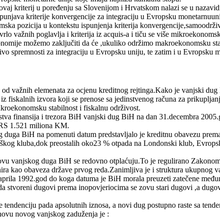
vaj kriterij u poređenju sa Slovenijom i Hrvatskom nalazi se u nazavidn
punjava kriterije konvergencije za integraciju u Evropsku monetarnuunij
omska pozicija u kontekstu ispunjenja kriterija konvergencije,samoodrži
vrlo važnih poglavlja i kriterija iz acquis-a i tiču se više mikroekonom
konomije možemo zaključiti da će ,ukuliko održimo makroekonomsku stab
nivo spremnosti za integraciju u Evropsku uniju, te zatim i u Evropsku 
d važnih elemenata za ocjenu kreditnog rejtinga.Kako je vanjski dug Bi
iz fiskalnih izvora koji se prenose sa jedinstvenog računa za prikupljan
kroekonomsku stabilnost i fiskalnu održivost.
tva finansija i trezora BiH vanjski dug BiH na dan 31.decembra 2005
 RS 1.521 miliona KM.
 duga BiH na pomenuti datum predstavljalo je kreditnu obavezu prema S
riškog kluba,dok preostalih oko23 % otpada na Londonski klub, Evrops
vu vanjskog duga BiH se redovno otplaćuju.To je regulirano Zakonom 
nira kao obaveza države prvog reda.Zanimljiva je i struktura ukupno
2.aprila 1992.god do koga datuma je BiH morala preuzeti zatečene međ
ada stvoreni dugovi prema inopovjeriocima se zovu stari dugovi ,a dugov
e tendenciju pada apsolutnih iznosa, a novi dug postupno raste sa tend
snovu novog vanjskog zaduženja je :