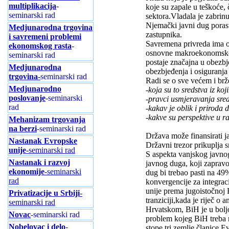
multiplikacija
-
koje su zapale u teškoće, 
seminarski rad
sektora.Vladala je zabrin
Njemački javni dug porast
Medjunarodna trgovina
zastupnika.
i savremeni problemi
Savremena privreda ima ob
ekonomskog rasta
-
osnovne makroekonomske a
seminarski rad
postaje značajna u obezbj
Medjunarodna
obezbjeđenja i osiguranja
trgovina-
seminarski rad
Radi se o sve većem i brž
Medjunarodno
-koja su to sredstva iz koj
poslovanje
-seminarski
-pravci usmjeravanja sreds
rad
-kakav je oblik i priroda 
-kakve su perspektive u r
Mehanizam trgovanja
na berzi
-seminarski rad
Država može finansirati j
Nastanak Evropske
Državni trezor prikuplja s
unije
-seminarski rad
S aspekta vanjskog javn
Nastanak i razvoj
javnog duga, koji zaprav
ekonomije
-seminarski
dug bi trebao pasti na 49
rad
konvergencije za integrac
unije prema jugoistočnoj
Privatizacije u Srbiji
-
tranziciji,kada je riječ o
seminarski rad
Hrvatskom, BiH je u boljo
Novac
-seminarski rad
problem kojeg BiH treba r
Nobelovac i delo
-
stope tri zemlje članice 