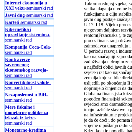
Internet ekonomija u
Tokom srednjeg vijeka, sve
XXI veku
-seminarski rad
velika ulaganja u vojne i
funkcijama u cilju stabili
Javni dug
-seminarski rad
javni dug postaje značajan
Karteli
-seminarski rad
U 17. I 18. Vijeku proces
Kibernetika i
njegovom daljnjem razvija
upravljanje sistemima
-
rentom(Francuska ), te za
seminarski rad
proces finansiranja drža
zajmodavca unapređuju i r
Kompanija Coca-Cola
-
U periodu razvoja industr
seminarski rad
kao najznačajniji zajmodav
Kontraverze
zaduživanja u drugim zeml
savremenog
a najčešći oblici javnih 
ekonomskog razvoja
-
svjetski rat kao najznačaj
seminarski rad
zemalja koje su bile dire
Konvertibilnost valute
-
uslijedili po okončanju Ii
seminarski rad
doprinijelo činjenici da d
Globalna finansijska kriza
Nezaposlenost u BiH
-
pogođen finansijski sekt
seminarski rad
svjedoci smo dramatičnog 
Mere fiskalne i
imaju različite stavove u
monetarne politike za
na infrastrukturne projek
izlazak iz krize
-
je da će doći i do porasta
seminarski rad
vrijeme otpuštanja radnik
Monetarno-kreditna
Krizu koja je pogodila ba