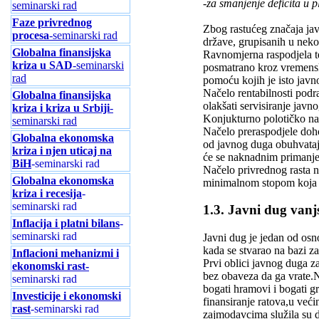
-za smanjenje deficita u pl
seminarski rad
Faze privrednog
Zbog rastućeg značaja jav
procesa
-seminarski rad
države, grupisanih u neko
Globalna finansijska
Ravnomjerna raspodjela te
kriza u SAD
-seminarski
posmatrano kroz vremensku
rad
pomoću kojih je isto javn
Načelo rentabilnosti podr
Globalna finansijska
olakšati servisiranje javn
kriza i kriza u Srbiji
-
Konjukturno polotičko nače
seminarski rad
Načelo preraspodjele doho
Globalna ekonomska
od javnog duga obuhvataju
kriza i njen uticaj na
će se naknadnim primanjem
BiH
-seminarski rad
Načelo privrednog rasta na
Globalna ekonomska
minimalnom stopom koja bi
kriza i recesija
-
seminarski rad
1.3. Javni dug vanjs
Inflacija i platni bilans
-
seminarski rad
Javni dug je jedan od osn
kada se stvarao na bazi z
Inflacioni mehanizmi i
Prvi oblici javnog duga za
ekonomski rast-
bez obaveza da ga vrate.Na
seminarski rad
bogati hramovi i bogati g
Investicije i ekonomski
finansiranje ratova,u već
rast
-seminarski rad
zajmodavcima služila su dr