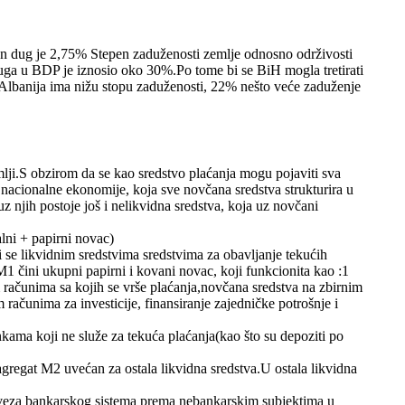
n dug je 2,75% Stepen zaduženosti zemlje odnosno održivosti
a u BDP je iznosio oko 30%.Po tome bi se BiH mogla tretirati
Albanija ima nižu stopu zaduženosti, 22% nešto veće zaduženje
lji.S obzirom da se kao sredstvo plaćanja mogu pojaviti sva
acionalne ekonomije, koja sve novčana sredstva strukturira u
 njih postoje još i nelikvidna sredstva, koja uz novčani
ni + papirni novac)
e likvidnim sredstvima sredstvima za obavljanje tekućih
 čini ukupni papirni i kovani novac, koji funkcionita kao :1
m računima sa kojih se vrše plaćanja,novčana sredstva na zbirnim
ačunima za investicije, finansiranje zajedničke potrošnje i
ama koji ne služe za tekuća plaćanja(kao što su depoziti po
regat M2 uvećan za ostala likvidna sredstva.U ostala likvidna
veza bankarskog sistema prema nebankarskim subjektima u