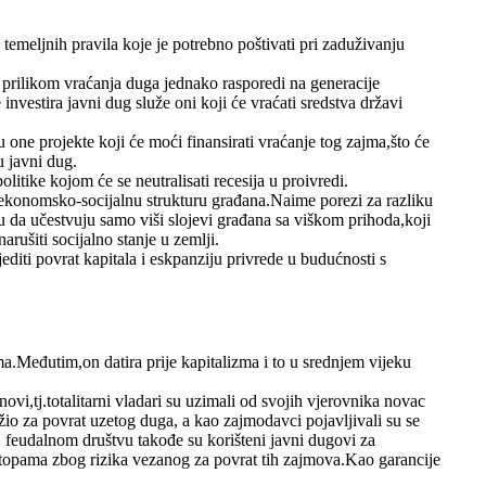
temeljnih pravila koje je potrebno poštivati pri zaduživanju
 prilikom vraćanja duga jednako rasporedi na generacije
estira javni dug služe oni koji će vraćati sredstva državi
one projekte koji će moći finansirati vraćanje tog zajma,što će
u javni dug.
itike kojom će se neutralisati recesija u proivredi.
 ekonomsko-socijalnu strukturu građana.Naime porezi za razliku
 da učestvuju samo viši slojevi građana sa viškom prihoda,koji
ušiti socijalno stanje u zemlji.
editi povrat kapitala i eskpanziju privrede u budućnosti s
.Međutim,on datira prije kapitalizma i to u srednjem vijeku
vi,tj.totalitarni vladari su uzimali od svojih vjerovnika novac
užio za povrat uzetog duga, a kao zajmodavci pojavljivali su se
 feudalnom društvu takođe su korišteni javni dugovi za
stopama zbog rizika vezanog za povrat tih zajmova.Kao garancije