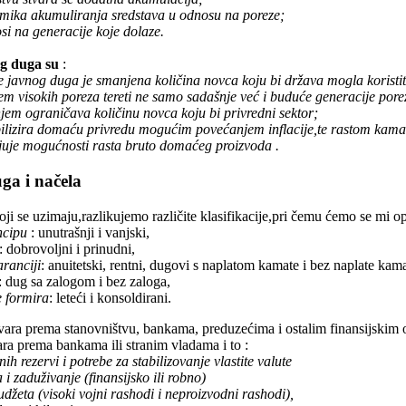
amika akumuliranja sredstava u odnosu na poreze;
si na generacije koje dolaze.
g duga su
:
e javnog duga je smanjena količina novca koju bi država mogla koristiti
m visokih poreza tereti ne samo sadašnje već i buduće generacije pore
em ograničava količinu novca koju bi privredni sektor;
bilizira domaću privredu mogućim povećanjem inflacije,te rastom kamat
njuje mogućnosti rasta bruto domaćeg proizvoda .
uga i načela
oji se uzimaju,razlikujemo različite klasifikacije,pri čemu ćemo se mi opr
ncipu
: unutrašnji i vanjski,
: dobrovoljni i prinudni,
aranciji
: anuitetski, rentni, dugovi s naplatom kamate i bez naplate kama
: dug sa zalogom i bez zaloga,
e formira
: leteći i konsoldirani.
tvara prema stanovništvu, bankama, preduzećima i ostalim finansijskim
ara prema bankama ili stranim vladama i to :
nih rezervi i potrebe za stabilizovanje vlastite valute
i zaduživanje (finansijsko ili robno)
budžeta (visoki vojni rashodi i neproizvodni rashodi),