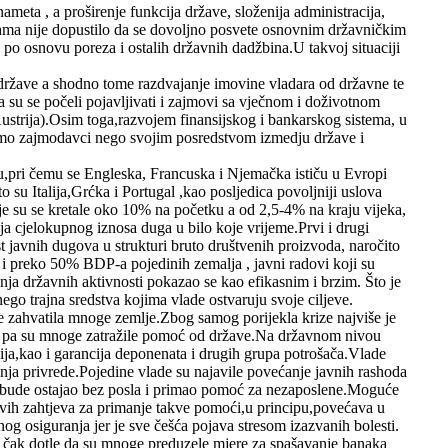
meta , a proširenje funkcija države, složenija administracija,
avama nije dopustilo da se dovoljno posvete osnovnim državničkim
a po osnovu poreza i ostalih državnih dadžbina.U takvoj situaciji
 države a shodno tome razdvajanje imovine vladara od državne te
 su se počeli pojavljivati i zajmovi sa vječnom i doživotnom
strija).Osim toga,razvojem finansijskog i bankarskog sistema, u
samo zajmodavci nego svojim posredstvom izmedju države i
vu,pri čemu se Engleska, Francuska i Njemačka ističu u Evropi
o su Italija,Grćka i Portugal ,kao posljedica povoljniji uslova
e su se kretale oko 10% na početku a od 2,5-4% na kraju vijeka,
ja cjelokupnog iznosa duga u bilo koje vrijeme.Prvi i drugi
st javnih dugova u strukturi bruto društvenih proizvoda, naročito
 i preko 50% BDP-a pojedinih zemalja , javni radovi koji su
anja državnih aktivnosti pokazao se kao efikasnim i brzim. Što je
nego trajna sredstva kojima vlade ostvaruju svoje ciljeve.
 je zahvatila mnoge zemlje.Zbog samog porijekla krize najviše je
om, pa su mnoge zatražile pomoć od države.Na državnom nivou
ija,kao i garancija deponenata i drugih grupa potrošača.Vlade
nja privrede.Pojedine vlade su najavile povećanje javnih rashoda
udi bude ostajao bez posla i primao pomoć za nezaposlene.Moguće
 novih zahtjeva za primanje takve pomoći,u principu,povećava u
og osiguranja jer je sve češća pojava stresom izazvanih bolesti.
om čak dotle da su mnoge preduzele mjere za spašavanje banaka