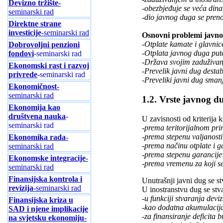
Devizno tržište
-
-obezbjeđuje se veća din
seminarski rad
-dio javnog duga se preno
Direktne strane
investicije
-seminarski rad
Osnovni problemi javno
-Otplate kamate i glavnic
Dobrovoljni penzioni
-Otplata javnog duga pute
fondovi
-seminarski rad
-Država svojim zaduživanj
Ekonomski rast i razvoj
-Prevelik javni dug desta
privrede
-seminarski rad
-Preveliki javni dug sma
Ekonomičnost
-
seminarski rad
1.2. Vrste javnog d
Ekonomija kao
društvena nauka
-
U zavisnosti od kriterija k
seminarski rad
-
prema teritorijalnom pri
-
prema stepenu valjanosti
Ekonomika rada
-
-
prema načinu otplate i g
seminarski rad
-
prema stepenu garancije
Ekonomske integracije
-
-
prema vremenu za koji s
seminarski rad
Finansijska kontrola i
Unutrašnji javni dug se s
revizija
-seminarski rad
U inostranstvu dug se stv
-u funkciji stvaranja deviz
Finansijska kriza u
-kao dodatna akumulacija 
SAD i njene implikacije
-za finansiranje deficita 
na svjetsku ekonomiju
-