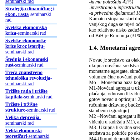
seminarski rad
-javna potrošnju 42%)
-investirano u infrastruk
Strategija dinamičkog i
-u privredne djelatnosti 
ekon. rasta
-seminarski
Kamatna stopa na stari d
rad
vanjskog duga se mjeri o
Svetska ekonomska
kao relativno nisko zadu
kriza
-seminarski rad
od BiH je Rumunija (31% 
Svetske ekonomske
krize kroz istoriju
-
1.4. Monetarni agre
seminarski rad
Štednja i ekonomski
Novac je sredstvo za olak
rast-
seminarski rad
ukupna novčana sredstva 
monetarne agregate, skrać
Treća znanstveno
volumen čine novčani pot
tehnološka revolucija
-
Mo – Monetarna baza koja
seminarski rad
M1-Novčani agregat u uže
Tržište rada i tržište
plaćanja, odnosno likvidn
kapitala
-seminarski rad
gotov novac u opticaju i 
Tržiste i tržišne
računima državnog budžeta
strukture
-seminarski rad
stambenu izgradnju)
M2 –Novčani agregat u šir
Velika depresija
-
viđenju u sadržaju M1), a
seminarski rad
M3- Ukupna likvidna sreds
Veliki ekonomski
sredstva za pokriće po ak
teoretičari
-seminarski
M4-Ukupni depoziti.Novča