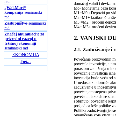
rad
domaćoj valuti i devizama
„Wal-Mart“
Mo- Monetarna baza koja 
kompanija
-seminarski
M1=M0 +Depoziti po viđ
rad
M2=M1+ kratkoročna šte
M3 =M2 +oročeni depozi
Zastupništvo
-seminarski
M4= M3+ oročeni devizni 
rad
Značaj akumulacije za
2. VANJSKI 
privredni razvoj u
tržišnoj ekonomiji
-
seminarski rad
2.1. Zaduživanje i r
EKONOMIJA
Povećanje proizvodnih mog
Još...
povećale investicije, a t
porastom zaduženja u ino
povećanje investicija iz
investicija bude veća od 
U nedostatku domaće akum
zaduživanje u inozemstvu 
povećanjem stepena privre
povećati i tako da se sman
i obrnuto: povećanje kapi
posljedica loše politike z
Politika zaduživanja je sa
ograničenja koja vladaju 