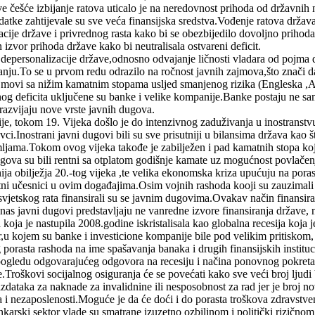
 češće izbijanje ratova uticalo je na neredovnost prihoda od državnih na
zdatke zahtijevale su sve veća finansijska sredstva.Vođenje ratova drž
zacije države i privrednog rasta kako bi se obezbijedilo dovoljno prihod
 izvor prihoda države kako bi neutralisala ostvareni deficit.
 depersonalizacije države,odnosno odvajanje ličnosti vladara od pojma
nju.To se u prvom redu odrazilo na ročnost javnih zajmova,što znači da
jmovi sa nižim kamatnim stopama usljed smanjenog rizika (Engleska ,Au
vnog deficita uključene su banke i velike kompanije.Banke postaju ne 
azvijaju nove vrste javnih dugova.
ije, tokom 19. Vijeka došlo je do intenzivnog zaduživanja u inostranst
ci.Inostrani javni dugovi bili su sve prisutniji u bilansima država kao št
jama.Tokom ovog vijeka takođe je zabilježen i pad kamatnih stopa koj
dugova su bili rentni sa otplatom godišnje kamate uz mogućnost povlačen
nija obilježja 20.-tog vijeka ,te velika ekonomska kriza upućuju na pora
ktni učesnici u ovim događajima.Osim vojnih rashoda kooji su zauzimali
 svjetskog rata finansirali su se javnim dugovima.Ovakav način finansir
anas javni dugovi predstavljaju ne vanredne izvore finansiranja države, 
 koja je nastupila 2008.godine iskristalisala kao globalna recesija koja
or,u kojem su banke i investicione kompanije bile pod velikim pritisk
porasta rashoda na ime spašavanja banaka i drugih finansijskih instituc
 pogledu odgovarajućeg odgovora na recesiju i načina ponovnog pokreta
te.Troškovi socijalnog osiguranja će se povećati kako sve veći broj lj
 izdataka za naknade za invalidnine ili nesposobnost za rad jer je broj
a i nezaposlenosti.Moguće je da će doći i do porasta troškova zdravstven
nkarski sektor vlade su smatrane izuzetno ozbiljnom i politički rizičn