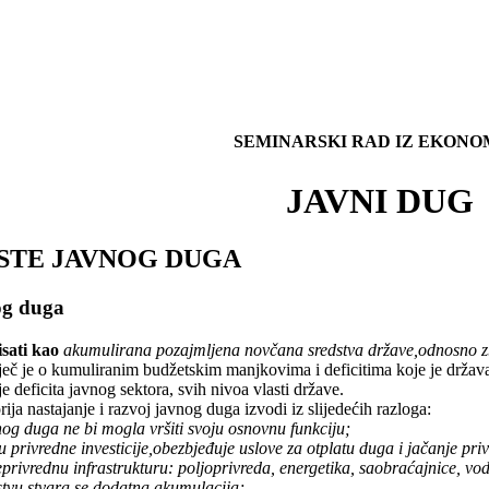
SEMINARSKI RAD IZ EKONO
JAVNI DUG
RSTE JAVNOG DUGA
nog duga
sati kao
akumulirana pozajmljena novčana sredstva države,odnosno zbi
iječ je o kumuliranim budžetskim manjkovima i deficitima koje je držav
e deficita javnog sektora, svih nivoa vlasti države.
ija nastajanje i razvoj javnog duga izvodi iz slijedećih razloga:
og duga ne bi mogla vršiti svoju osnovnu funkciju;
 u privredne investicije,obezbjeđuje uslove za otplatu duga i jačanje pr
eprivrednu infrastrukturu: poljoprivreda, energetika, saobraćajnice, vo
stvu stvara se dodatna akumulacija;