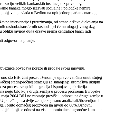
alizaciju velikih bankarskih institucija iz privatnog
anje banaka moglo izazvati socijalne i polotičke nemire.
a, objavila je vlada u Berlinu na upit jednog parlamentarnog
žavne intervencije i preuzimanja, od strane države,djelovanja na
nih rashoda,transfernih rashoda,pri čemu uloga javnog dzga
a u obliku javnog duga države prema centralnoj banci radi
ti odgovor na pitanje:
obveznice,povećava poreze ili prodaje svoju imovinu.
no što BiH čini prezaduženom je upravo veličina unutrašnjeg
koj srednjoročnoj strategiji za smanjenje siromaštva ukupni
a proces evropskih itegracija i ispunjavanje kriterija
ana nego bilo koja druga zemlja u procesu proširenja Evropske
1.maja 2004.BiH ne zaostaje previše u odnosu na druge zemlje u
u.U poređenju sa dvije zemlje koje smo analizirali,Slovenijom i
og duga i bruto domaćeg proizvoda na nivou do 60%.Osnovni
, u dijelu koji se odnosi na visinu nominalne dugoročne kamatne