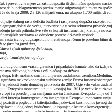
čak i preventivne mjere za zaštitudepozita ili djelimičnu /potpunu nacion
utost da bi neblagovremeno preduzimanje odgovarajućih mjera za spašav
 će do kraja 2009. Za 126 milijardi eura, na ukupno 1.700 milijardi eur
ilježje stalnog rasta deficita budžeta i rast javnog duga.Sa razvojem dr
gregate,dolazi do većeg intervenisanja u svim sektorima privrede,voj
eđenju javnih prihoda.Sve više se koristi instrumentarij kreiranja novc
 finansijskih sredstava za određene potrebe državnih rashoda.
em rastu javnog duga,apsolutno i relativno,pri čemu je posebno bitno da
ih se formira javni dug,
tava i efekti njihovog djelovanja,
duga,
azvoju i značaju javnog duga
avni dug,odnosno vraćati glavnicu i pripadajuće kamate,tako da izdaje 
redstva državnog budžeta i vrši plaćanja za državu.
og duga, BiH možemo smatrati umjereno zaduženom zemljom.Međutim, o
o ugrožava makroekonomsku stabilnost zemlje.Prema bosanskohercegovač
% vrijednosti bruto domaćeg proizvoda do 2007. G.je vrlo važan zadatak z
iju u Evropsku monetarnu uniju u kasnijoj fazi.BiH je već više eurizov
 Evropi i u poređenju sa zemljama novim članicama Evropske unije od 
 analizi kriterija konvergencije za integraciju u Evropsku monetarnu unij
j poziciji u pogledu tri kriterija:inflacija,devizni kurs i odnos javn
iješavati u doglednoj budućnosti, je ispunjenje kriterija konvergencije
Evropske monetarne unije koje imaju najnižu kamatnu stopu.