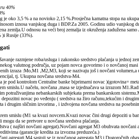
turu 40%
18%
ug je oko 3,5 % a na novioko 2,15 %.Prosječna kamatna stopa na ukupa
dnosom iznosa vanjskog duga i BDP.Za 2005. Godinu udio vanjskog dug
žena zemlja.U odnosu na veći broj zemalja iz okruženja zadužena samo 
)i Rusije (33%).
gati
šavanje razmjene roba/usluga i zakonsko sredstvo plaćanja u jednoj zem
nekog valutnog područja, uz pojam novca govorimo i o novčanoj masi n
enih izraza :Mo,M1 ,M2,M3, koji se nazivaju još i novčani volumen,a uz
encijal, tj. Ukupna novčana sredstva-M4.
 je pod kontrolom Centralne banke b(primarni novac )(gotovina= metal
m smislu.U načelu, novčana ,masa se izjednačava sa izrazom M1.Radi s
im potraživanjima nebankarskih subjekata prema bankarskom sistemu.M1
2 depozitni novac po veđenju ( sredstva na žiro računu,tekućim i drugi
 i drugim sličnim izvorima , i izdvojena novčana sredstva na posebnim r
em smislu (M1 sa kvazi novcem.Kvazi novac čini drugi depoziti u bank
li mogu da se pretvore u novčana sredstva plaćanja.
tva ( najširi novčani agregat).Novčani agregat M3 obuhvata novčani ag
reditivima (garancije kredita za izvozna preduzeća.)
ni agregati M4 sastoji se iz novčanog agregata M3 i Dugoročnih oba