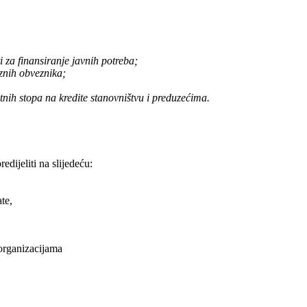
 za finansiranje javnih potreba;
znih obveznika;
nih stopa na kredite stanovništvu i preduzećima.
edijeliti na slijedeću:
te,
 organizacijama