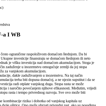
ac)
redstva
-a I WB
e su često ograničene raspoloživom domaćom štednjom. Da bi
. Ukupne investicije finansiraju se domaćom štednjom ili neto
ednak je višku investicija nad domaćom akumulacijom. Stoga je
čin zaduženje u inozemstvu omogućuje zemlji da joj stopa
osežu za vanjskom akumulacijom.
lacije, dakle zaduživanjem u inozemstvu. Na taj način
ulacija treba biti dopuna domaćoj, a ne njezin supstitut i da se
esticija radi otplate vanjskog duga. Stopa rasta se može
ticija i naročito povećanjem njihove efikasnosti. Međutim, vrijedi
 stopu rasta i tempo privrednog razvoja. Sve ovo može biti
lne kombinacije rizika i dohotka od vanjskog kapitala uz
a dvije oštrice. Ono može ubrzati privredni rast, ako su posuđena