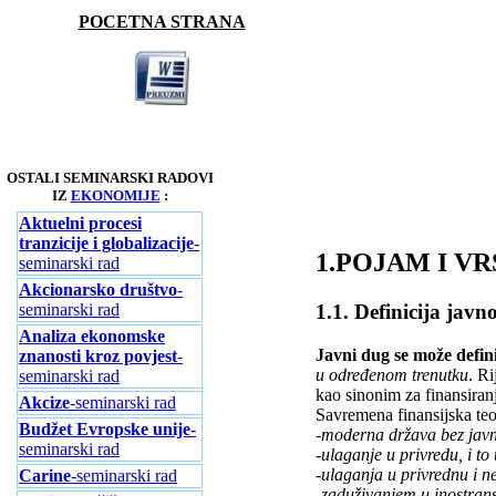
POCETNA STRANA
OSTALI SEMINARSKI RADOVI
IZ
EKONOMIJE
:
Aktuelni procesi
tranzicije i globalizacije
-
1.POJAM I V
seminarski rad
Akcionarsko društvo
-
seminarski rad
1.1. Definicija jav
Analiza ekonomske
Javni dug se može defini
znanosti kroz povjest
-
u određenom trenutku
. R
seminarski rad
kao sinonim za finansiranj
Akcize
-seminarski rad
Savremena finansijska teor
Budžet Evropske unije
-
-moderna država bez javn
seminarski rad
-ulaganje u privredu, i to
-ulaganja u privrednu i n
Carine
-seminarski rad
-zaduživanjem u inostran