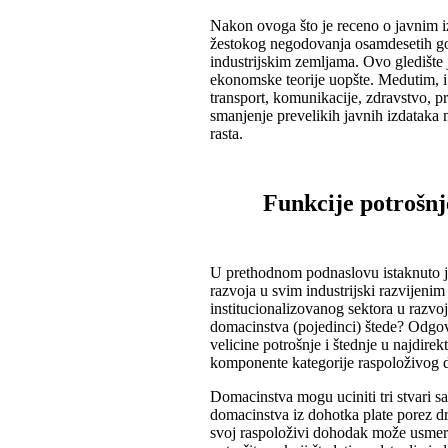
Nakon ovoga što je receno o javnim izd
žestokog negodovanja osamdesetih god
industrijskim zemljama. Ovo gledište j
ekonomske teorije uopšte. Medutim, i 
transport, komunikacije, zdravstvo, 
smanjenje prevelikih javnih izdataka 
rasta.
Funkcije potrošnje
U prethodnom podnaslovu istaknuto je
razvoja u svim industrijski razvijeni
institucionalizovanog sektora u razvo
domacinstva (pojedinci) štede? Odgov
velicine potrošnje i štednje u najdire
komponente kategorije raspoloživog 
Domacinstva mogu uciniti tri stvari s
domacinstva iz dohotka plate porez d
svoj raspoloživi dohodak može usmerit