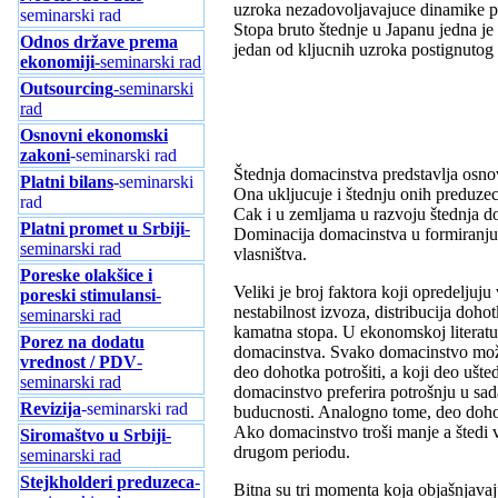
uzroka nezadovoljavajuce dinamike pr
seminarski rad
Stopa bruto štednje u Japanu jedna je
Odnos države prema
jedan od kljucnih uzroka postignutog
ekonomiji
-seminarski rad
Outsourcing
-seminarski
rad
Osnovni ekonomski
zakoni
-seminarski rad
Štednja domacinstva predstavlja osnov
Platni bilans
-seminarski
Ona ukljucuje i štednju onih preduzec
rad
Cak i u zemljama u razvoju štednja d
Platni promet u Srbiji
-
Dominacija domacinstva u formiranju št
seminarski rad
vlasništva.
Poreske olakšice i
Veliki je broj faktora koji opredeljuj
poreski stimulansi
-
nestabilnost izvoza, distribucija dohotk
seminarski rad
kamatna stopa. U ekonomskoj literatur
Porez na dodatu
domacinstva. Svako domacinstvo može 
vrednost / PDV
-
deo dohotka potrošiti, a koji deo ušt
seminarski rad
domacinstvo preferira potrošnju u sad
Revizija
-seminarski rad
buducnosti. Analogno tome, deo dohotk
Ako domacinstvo troši manje a štedi v
Siromaštvo u Srbiji
-
drugom periodu.
seminarski rad
Stejkholderi preduzeca
-
Bitna su tri momenta koja objašnjava