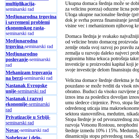
Ukupna domaca štednja može se dobit
multiplikacija
-
za velicinu poreza) oduzme licna potr
seminarski rad
Uloga ukupne nacionalne štednje (priv
Medjunarodna trgovina
dok je svrha poreza finansiranje javn
i savremeni problemi
visine vec i mehanizmom njihovog kre
ekonomskog rasta
-
seminarski rad
Domaca štednja je svakako najvažniji 
Medjunarodna
od velicine bruto domaceg proizvoda u 
trgovina-
seminarski rad
zemlje otuda svoj razvoj po pravilu z
zemalja u razvoju daleko najveci pro
Medjunarodno
regionima hitna tekuca potrošnja takm
poslovanje
-seminarski
investicije u proizvodni kapital koji
rad
svoje investicije delom finansiraju d
Mehanizam trgovanja
na berzi
-seminarski rad
Velicina domace štednje direktna je fu
Nastanak Evropske
pouzdano se može tvrditi da visok ni
unije
-seminarski rad
obratno. Buduci da visoko razvijene pr
iznos ima za posledicu dovoljan iznos 
Nastanak i razvoj
umu sledece cinjenice. Prvo, stopa šte
ekonomije
-seminarski
odredenog uticaja ima makroekonomska
rad
sektora stanovništva, medutim, nikada 
Privatizacije u Srbiji
-
Stopa štednje je od prvorazrednog zn
seminarski rad
razvoja Votsonu Rostouu, neophodni us
Novac
-seminarski rad
štednje izmedu 10% i 15%. Medutim, v
dinamicniju stopu privrednog rasta. Š
Nobelovac i delo
-