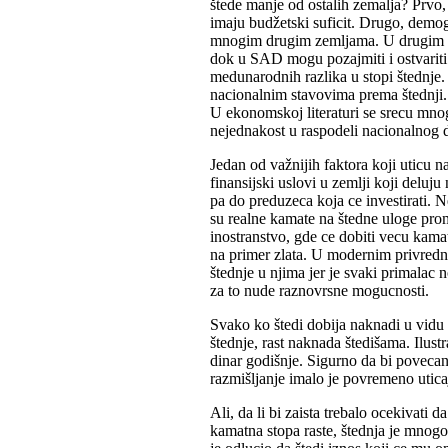
štede manje od ostalih zemalja? Prvo, 
imaju budžetski suficit. Drugo, demogr
mnogim drugim zemljama. U drugim drž
dok u SAD mogu pozajmiti i ostvariti t
medunarodnih razlika u stopi štednje.
nacionalnim stavovima prema štednji.
U ekonomskoj literaturi se srecu mnoge
nejednakost u raspodeli nacionalnog
Jedan od važnijih faktora koji uticu n
finansijski uslovi u zemlji koji deluju
pa do preduzeca koja ce investirati. N
su realne kamate na štedne uloge prome
inostranstvo, gde ce dobiti vecu kama
na primer zlata. U modernim privredni
štednje u njima jer je svaki primalac
za to nude raznovrsne mogucnosti.
Svako ko štedi dobija naknadi u vidu 
štednje, rast naknada štedišama. Ilus
dinar godišnje. Sigurno da bi povecan
razmišljanje imalo je povremeno utica
Ali, da li bi zaista trebalo ocekivati
kamatna stopa raste, štednja je mnogo