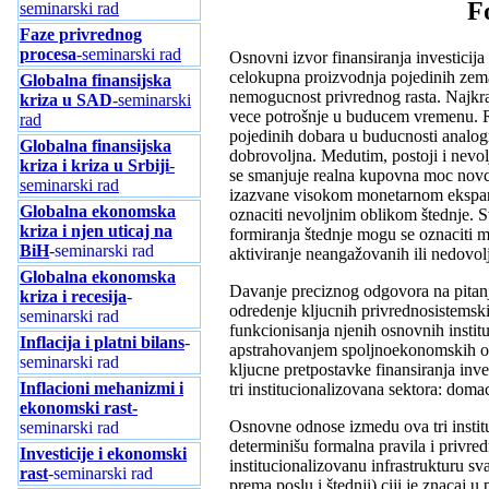
F
seminarski rad
Faze privrednog
procesa
-seminarski rad
Osnovni izvor finansiranja investicij
celokupna proizvodnja pojedinih zemal
Globalna finansijska
nemogucnost privrednog rasta. Najkrac
kriza u SAD
-seminarski
vece potrošnje u buducem vremenu. R
rad
pojedinih dobara u buducnosti analog
Globalna finansijska
dobrovoljna. Medutim, postoji i nevol
kriza i kriza u Srbiji
-
se smanjuje realna kupovna moc novca 
seminarski rad
izazvane visokom monetarnom ekspanzi
Globalna ekonomska
oznaciti nevoljnim oblikom štednje. Sv
kriza i njen uticaj na
formiranja štednje mogu se oznaciti me
BiH
-seminarski rad
aktiviranje neangažovanih ili nedovolj
Globalna ekonomska
Davanje preciznog odgovora na pitanj
kriza i recesija
-
odredenje kljucnih privrednosistemski
seminarski rad
funkcionisanja njenih osnovnih institu
Inflacija i platni bilans
-
apstrahovanjem spoljnoekonomskih o
seminarski rad
kljucne pretpostavke finansiranja inves
Inflacioni mehanizmi i
tri institucionalizovana sektora: doma
ekonomski rast-
Osnovne odnose izmedu ova tri instit
seminarski rad
determinišu formalna pravila i privre
Investicije i ekonomski
institucionalizovanu infrastrukturu sv
rast
-seminarski rad
prema poslu i štednji) ciji je znacaj 