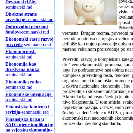
coveka.
Devizno tržište
-
sadržin
seminarski rad
visine,
Direktne strane
kvalita
investicije
-seminarski rad
sposobn
Dobrovoljni penzioni
Privred
fondovi
-seminarski rad
vremena. Drugim recima, privredni r
periodu u odnosu na njegovu velicin
Ekonomski rast i razvoj
definiše kao trajno povecanje dobara 
privrede
-seminarski rad
mereno velicinom proizvodnje po sta
Ekonomicnost
-
seminarski rad
Privredni razvoj je kompleksna kategor
Ekonomija kao
društvenoekonomskih promena, karakter
društvena nauka
-
toga što podrazumeva rast obima naci
seminarski rad
kompleks privrednog rasta, fenomen pr
organizacione i tehnološke promene pr
Ekonomika rada
-
u okviru nacionalne ekonomije i šire
seminarski rad
proizvodnje i složene transformacije u
Ekonomske integracije
-
Akomulacija odnosno štednja je bitna 
seminarski rad
nivo blagostanja. U tom smislu, svako
Finansijska kontrola i
neprekidno razvija. U razvijenim zem
revizija
-seminarski rad
štednje - udeo štednje u BDP-u, prose
ekonomski rast nacionalnih ekonomija
Finansijska kriza u
proizvoda i životnog standarda.
SAD i njene implikacije
na svjetsku ekonomiju
-