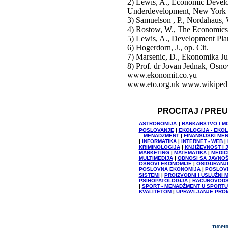
2) Lewis, A., Economic Develo
Underdevelopment, New York
3) Samuelson , P., Nordahaus, 
4) Rostow, W., The Economics 
5) Lewis, A., Development Pla
6) Hogerdorn, J., op. Cit.
7) Marsenic, D., Ekonomika Ju
8) Prof. dr Jovan Jednak, Osn
www.ekonomit.co.yu
www.eto.org.uk www.wikiped
PROCITAJ / PRE
ASTRONOMIJA
|
BANKARSTVO I M
POSLOVANJE
|
EKOLOGIJA - EKO
MENADŽMENT
|
FINANSIJSKI ME
|
INFORMATIKA
|
INTERNET - WEB
|
KRIMINOLOGIJA
|
KNJIŽEVNOST I 
MARKETING
|
MATEMATIKA
|
MEDIC
MULTIMEDIJA
|
ODNOSI SA JAVNO
OSNOVI EKONOMIJE
|
OSIGURANJ
POSLOVNA EKONOMIJA
|
POSLOVN
SISTEMI
|
PROIZVODNI I USLUŽNI
PSIHOPATOLOGIJA
|
RACUNOVOD
|
SPORT - MENADŽMENT U SPORTU
KVALITETOM
|
UPRAVLJANJE PRO
preu