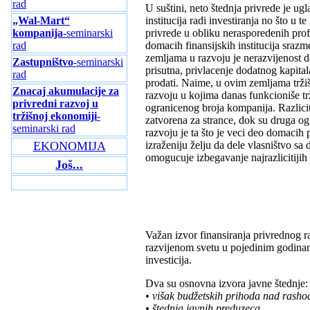
rad
U suštini, neto štednja privrede je ug
„Wal-Mart“
institucija radi investiranja no što u 
kompanija
-seminarski
privrede u obliku nerasporedenih prof
rad
domacih finansijskih institucija sra
zemljama u razvoju je nerazvijenost do
Zastupništvo
-seminarski
prisutna, privlacenje dodatnog kapital
rad
prodati. Naime, u ovim zemljama tržišt
Znacaj akumulacije za
razvoju u kojima danas funkcioniše trži
privredni razvoj u
ogranicenog broja kompanija. Razliciti
tržišnoj ekonomiji
-
zatvorena za strance, dok su druga o
seminarski rad
razvoju je ta što je veci deo domacih
EKONOMIJA
izraženiju želju da dele vlasništvo s
omogucuje izbegavanje najrazlicitijih 
Još...
Važan izvor finansiranja privrednog r
razvijenom svetu u pojedinim godinam
investicija.
Dva su osnovna izvora javne štednje:
• višak budžetskih prihoda nad rashodi
• štednja javnih preduzeca.