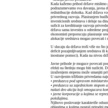
Kada kažemo prihod države mislimo 
podrazumevamo sva davanja, javna dob
redistribucije dohotka. Kad država vod
privrednog razvoja. Plasiranjem budžet
investicionih sredstava i deluje na d
suficit za kreditiranje razvoja privre
država sama investira u odredene proje
ekonomisti preporucuju plasiranje sred
alokacije sredstava mogao povecati i
U slucaju da država troši više no što 
deficit pozajmljivanjem sredstava ili k
inostrane pomoci). Kada na nivou drža
Javne prihode je moguce povecati podi
efekti na štednju mogu biti razliciti.
izraženijem stepenu može smanjiti pri
U razvijenim tržišnim privredama najc
• preduzeca pod upravom ministarstva
• preduzeca sa zajednickom stopom a
nalazi deo akcija koji omogucava kont
• javne korporacije u kojima se repre
položajima.
Njihovo poslovanje karakteriše odsust
oblastima u kojima postoji prirodni 