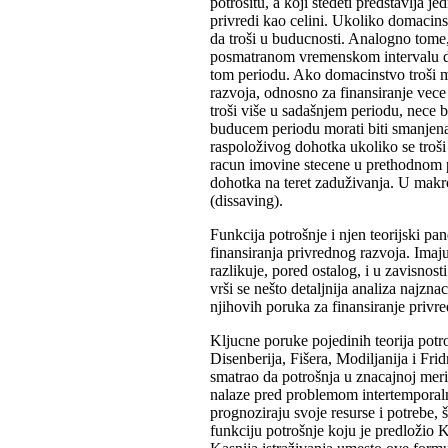
potrošitu, a koji štedeti predstavlja 
privredi kao celini. Ukoliko domacins
da troši u buducnosti. Analogno tome,
posmatranom vremenskom intervalu do
tom periodu. Ako domacinstvo troši man
razvoja, odnosno za finansiranje vec
troši više u sadašnjem periodu, nece b
buducem periodu morati biti smanjena
raspoloživog dohotka ukoliko se troši 
racun imovine stecene u prethodnom 
dohotka na teret zaduživanja. U makr
(dissaving).
Funkcija potrošnje i njen teorijski pan
finansiranja privrednog razvoja. Imaju
razlikuje, pored ostalog, i u zavisnost
vrši se nešto detaljnija analiza najzna
njihovih poruka za finansiranje privr
Kljucne poruke pojedinih teorija potro
Disenberija, Fišera, Modiljanija i Fri
smatrao da potrošnja u znacajnoj meri 
nalaze pred problemom intertemporalno
prognoziraju svoje resurse i potrebe, 
funkciju potrošnje koju je predložio K