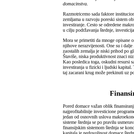
domacinstva.
Razmotricemo sada faktore institucio
zemljama u razvoju poreski sistem obi
investiranje. Cesto se odredene mak
u cilju podržavanja štednje, investicija
Mora se primetiti da mnoge opisane os
njihove nerazvijenosti. One su i dal
zaostalih zemalja je niski prihod po 
Štaviše, niska produktivnost znaci ni
Kao posledica toga, oskudni resursi sa
investiranja u fizicki i ljudski kapita
taj zacarani krug može prekinuti uz 
Finansi
Pored domace važan oblik finansiranja
najprofitabilnije investicione program
jedan od osnovnih uslova makroekonom
sisteme štednja se po pravilu usmerav
finansijskim sistemom štednja se konce
kapitala je nedovoljnost domace štedn