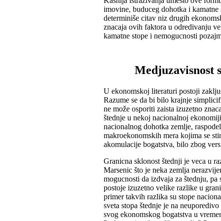
Kasnija istraživanja umesto ove formu
imovine, buduceg dohotka i kamatne 
determiniše citav niz drugih ekonomsk
znacaja ovih faktora u odredivanju vel
kamatne stope i nemogucnosti pozajml
Medjuzavisnost s
U ekonomskoj literaturi postoji zaklj
Razume se da bi bilo krajnje simplicifi
ne može osporiti zaista izuzetno znaca
štednje u nekoj nacionalnoj ekonomiji
nacionalnog dohotka zemlje, raspodele
makroekonomskih mera kojima se stimu
akomulacije bogatstva, bilo zbog versk
Granicna sklonost štednji je veca u 
Marsenic što je neka zemlja nerazvijen
mogucnosti da izdvaja za štednju, pa 
postoje izuzetno velike razlike u gran
primer takvih razlika su stope naci
sveta stopa štednje je na neuporedivo
svog ekonomskog bogatstva u vremen