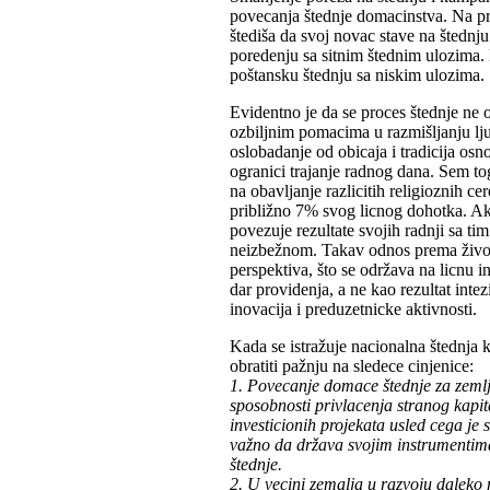
povecanja štednje domacinstva. Na prv
štediša da svoj novac stave na štednj
poredenju sa sitnim štednim ulozima.
poštansku štednju sa niskim ulozima.
Evidentno je da se proces štednje ne 
ozbiljnim pomacima u razmišljanju l
oslobadanje od obicaja i tradicija osn
ogranici trajanje radnog dana. Sem toga
na obavljanje razlicitih religioznih ce
približno 7% svog licnog dohotka. Ak
povezuje rezultate svojih radnji sa t
neizbežnom. Takav odnos prema životu 
perspektiva, što se održava na licnu 
dar providenja, a ne kao rezultat inte
inovacija i preduzetnicke aktivnosti.
Kada se istražuje nacionalna štednja 
obratiti pažnju na sledece cinjenice:
1. Povecanje domace štednje za zemlj
sposobnosti privlacenja stranog kapit
investicionih projekata usled cega je 
važno da država svojim instrumentima
štednje.
2. U vecini zemalja u razvoju daleko n