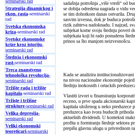
seminarski rad
sadašnja potrošnja „više vredi“ od bu
Strategija dinamickog i
se dobija odredena nagrada u vidu vec
ekon. rasta
-seminarski
se tim dohotkom danas ostvarila. Drug
rad
sasvim izvesna, dok je buduca potrošnj
rizik zahteva nadoknadu. I najzad, sva
Svetska ekonomska
subjekat kome svoju štednju poveri d
kriza
-seminarski rad
subjekata koji bi rado ponudenu štedn
Svetske ekonomske
prinos sa što manjom neizvesnošcu.
krize kroz istoriju
-
seminarski rad
Štednja i ekonomski
rast-
seminarski rad
Treca znanstveno
Kada se analizira institucionalizovani
tehnološka revolucija
-
na nivou nacionalne ekonomije pojedini
seminarski rad
štednju inokosnih i ortackih preduzec
Tržište rada i tržište
kapitala
-seminarski rad
Vlastiti izvori u finansiranju korpora
Tržiste i tržišne
receno, u prve spada akcionarski kapita
strukture
-seminarski rad
kapitala uloženog u neko preduzece po
preduzeca kao ivora buducih prihoda o
Velika depresija
-
aktuelnih dividendi. U konteksti makr
seminarski rad
profita u formiranju štednje sektora p
Veliki ekonomski
prepišu glavnu ulogu u privrednom ra
teoreticari
-seminarski