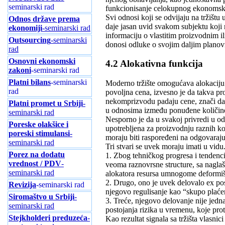
seminarski rad
funkcionisanje celokupnog ekonomsk
Svi odnosi koji se odvijaju na tržišt
Odnos države prema
daje jasan uvid svakom subjektu koji
ekonomiji
-seminarski rad
informaciju o vlastitim proizvodnim 
Outsourcing
-seminarski
donosi odluke o svojim daljim planovi
rad
Osnovni ekonomski
4.2 Alokativna funkcija
zakoni
-seminarski rad
Platni bilans
-seminarski
Moderno tržište omogućava alokaciju (
rad
povoljna cena, izvesno je da takva p
nekomprizvodu padaju cene, znači da s
Platni promet u Srbiji
-
u odnosima između ponuđene količine 
seminarski rad
Nesporno je da u svakoj privredi u od
Poreske olakšice i
upotrebljena za proizvodnju raznih kom
poreski stimulansi
-
moraju biti raspoređeni na odgovarajuć
seminarski rad
Tri stvari se uvek moraju imati u vidu
Porez na dodatu
1. Zbog tehničkog progresa i tendenci
vrednost / PDV
-
veoma raznovrsne structure, sa naglaš
seminarski rad
alokatora resursa umnogome deformiš
2. Drugo, ono je uvek delovalo ex pos
Revizija
-seminarski rad
njegovo regulisanje kao “skupo plaće
Siromaštvo u Srbiji
-
3. Treće, njegovo delovanje nije jedn
seminarski rad
postojanja rizika u vremenu, koje pr
Stejkholderi preduzeća
-
Kao rezultat signala sa tržišta vlasnici