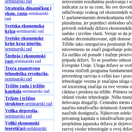
seminarski rad
neizvesnim rezultatima poslovanja i ul
indicator za to su cene, što sve dovod
Strategija dinamičkog i
odlučivanju svakog od ekonomskih sub
ekon. rasta
-seminarski
U parlamentarnim demokratijama trži
rad
pluralizma, jer pojedinci slobodno uč
Svetska ekonomska
privredi oslobađa državu ekonomskih z
kriza
-seminarski rad
sudske i izvršne vlasti. Veruje se da 
Svetske ekonomske
odluke decentralizovane, njih donose p
krize kroz istoriju
-
Tržište tako omogućava postizanje Par
seminarski rad
istovremeno ne znači pogoršanje pol
Za razliku od ponude i tražnje proiz
Štednja i ekonomski
pripada državi. To se posebno odnosi 
rast-
seminarski rad
Evropske Unije. Uloga države se ovde 
Treća znanstveno
veoma rizičnih programa fundamentalni
tehnološka revolucija
-
privrednog razvoja u celini kao i prav
seminarski rad
tehnologije veoma je značajna uloga 
Tržište rada i tržište
od izuzeznog značaja za ove veoma s
kapitala
-seminarski rad
ciklusa i prodora na tržište. Primera 
oblasti visoke tehnologije. Ništa manj
Tržiste i tržišne
delovanja drugačiji. Centralno mesto u
strukture
-seminarski rad
naučno-istraživačke delatnosti Amerik
Velika depresija
-
naučnih dostignuća. Njihovom selekc
seminarski rad
privatnog kapitala u istraživačkim 
Veliki ekonomski
projektima japanska država je dejstvo
teoretičari
-seminarski
razvoj visoke tehnologije u ovoj drža