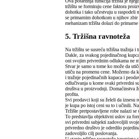
Ova poslednja funkcija tržišta je nje
tržištu se formiraju cene faktora pr
dohotka i tako učestvuju u raspodeli
se primarnim dohotkom u njihov zbir
mehanizam tržišta dolazi do primarne 
5. Tržišna ravnoteža
Na tržištu se susreću tržišna tražnja 
Dakle, za svakog pojedinačnog kupca i
oni svojim privrednim odlukama ne mo
Stvar je samo u tome ko može da utiče
utiču na promenu cene. Možemo da kađ
i tražnje pojedinačnih kupaca i peodav
odlučivanja u kome svaki privredni sub
društva u proizvodnji. Domaćinstva že
profita.
Svi prodavci koji su želeli da iznesu r
je kupa po istoj ceni su to i učinili. N
Tržište pretpostavljene robe nalazi se 
To predstavlja objektivni uslov za for
svi privredni subjekti zadovoljili svo
privredno društvo je odredilo pojedi
zadovoljilo cilj poslovanja.
U stanju tržišne ravnoteže ispunjena s