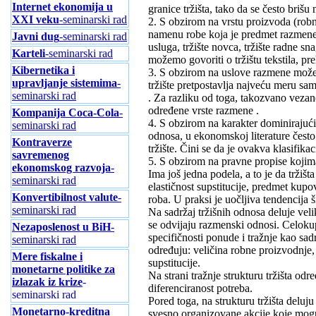
Internet ekonomija u
granice tržišta, tako da se često brišu
XXI veku
-seminarski rad
2. S obzirom na vrstu proizvoda (robni
namenu robe koja je predmet razmene, t
Javni dug
-seminarski rad
usluga, tržište novca, tržište radne sn
Karteli
-seminarski rad
možemo govoriti o tržištu tekstila, p
Kibernetika i
3. S obzirom na uslove razmene može
upravljanje sistemima
-
tržište pretpostavlja najveću meru sa
seminarski rad
. Za razliku od toga, takozvano veza
određene vrste razmene .
Kompanija Coca-Cola
-
4. S obzirom na karakter dominiraju
seminarski rad
odnosa, u ekonomskoj literature čest
Kontraverze
tržište. Čini se da je ovakva klasifikaci
savremenog
5. S obzirom na pravne propise kojima 
ekonomskog razvoja
-
Ima još jedna podela, a to je da trži
seminarski rad
elastičnost supstitucije, predmet kupo
Konvertibilnost valute
-
roba. U praksi je uočljiva tendencija ši
seminarski rad
Na sadržaj tržišnih odnosa deluje velik
se odvijaju razmenski odnosi. Celokupn
Nezaposlenost u BiH
-
specifičnosti ponude i tražnje kao sadr
seminarski rad
određuju: veličina robne proizvodnje,
Mere fiskalne i
supstitucije.
monetarne politike za
Na strani tražnje strukturu tržišta odr
izlazak iz krize
-
diferenciranost potreba.
seminarski rad
Pored toga, na strukturu tržišta deluj
Monetarno-kreditna
svesno organizovane akcije koje mogu 