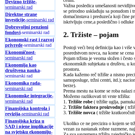
celini.
Devizno tržište
-
Važna posledica umešanosti nevidljiv
seminarski rad
se prirodno usklađuju sa ponudom i t
Direktne strane
domaćinstava i preduzeća koji čine pr
investicije
-seminarski rad
iskrivljuju cene,a posledično i odluk
Dobrovoljni penzioni
fondovi
-seminarski rad
2. Tržiste – pojam
Ekonomski rast i razvoj
privrede
-seminarski rad
Postoji veći broj definicija kao i više
Ekonomičnost
-
posredstvom novca, na kome se cena f
seminarski rad
Pojam tržista je veoma složen i često
ekonomskih subjekata u društvu, u ko
Ekonomija kao
prostoru.
društvena nauka
-
Kada kažemo reč tržište a nismo precizn
seminarski rad
samoposluge, tržni centri, itd.); nac
Ekonomika rada
-
berze).
seminarski rad
Prema mestu na kome se roba nalazi n
Ekonomske integracije
-
Možemo razlikovati tri vrste tržišta:
seminarski rad
1.
Tržište robe
( tržište uglja, pamuka
2.
Tržište faktora proizvodnje
( trži
Finansijska kontrola i
3.
Tržište novca
( tržište kratkoročni
revizija
-seminarski rad
Finansijska kriza u
Ukoliko ce ne precizira o kojem se trži
SAD i njene implikacije
vezan za nastanak robne razmene, naj
na svjetsku ekonomiju
-
Za sva savremena tržišta zajedničko j