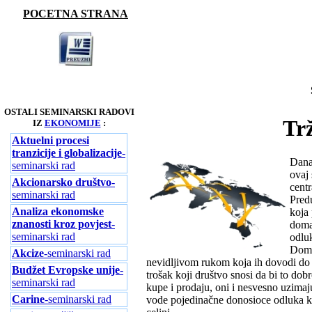
POCETNA STRANA
OSTALI SEMINARSKI RADOVI
Trž
IZ
EKONOMIJE
:
Aktuelni procesi
tranzicije i globalizacije
-
Danas
seminarski rad
ovaj 
Akcionarsko društvo
-
cent
seminarski rad
Predu
Analiza ekonomske
koja 
znanosti kroz povjest
-
domać
seminarski rad
odlu
Doma
Akcize
-seminarski rad
nevidljivom rukom koja ih dovodi do ž
Budžet Evropske unije
-
trošak koji društvo snosi da bi to do
seminarski rad
kupe i prodaju, oni i nesvesno uzimaju
Carine
-seminarski rad
vode pojedinačne donosioce odluka ka