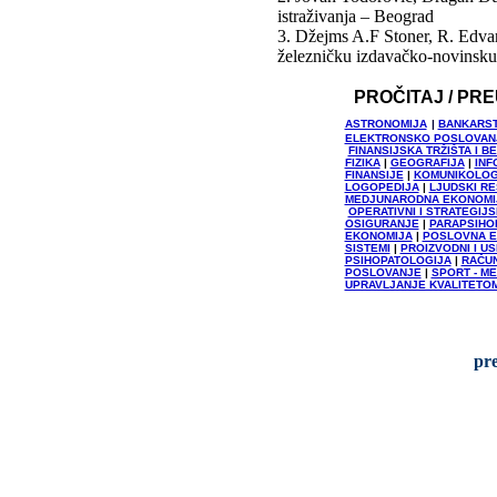
istraživanja – Beograd
3. Džejms A.F Stoner, R. Edvar
železničku izdavačko-novinsku 
PROČITAJ / PR
ASTRONOMIJA
|
BANKARST
ELEKTRONSKO POSLOVAN
FINANSIJSKA TRŽIŠTA I
FIZIKA
|
GEOGRAFIJA
|
INF
FINANSIJE
|
KOMUNIKOLOGI
LOGOPEDIJA
|
LJUDSKI RE
MEDJUNARODNA EKONOMI
OPERATIVNI I STRATEGI
OSIGURANJE
|
PARAPSIHO
EKONOMIJA
|
POSLOVNA E
SISTEMI
|
PROIZVODNI I U
PSIHOPATOLOGIJA
|
RAČU
POSLOVANJE
|
SPORT - M
UPRAVLJANJE KVALITETO
pr