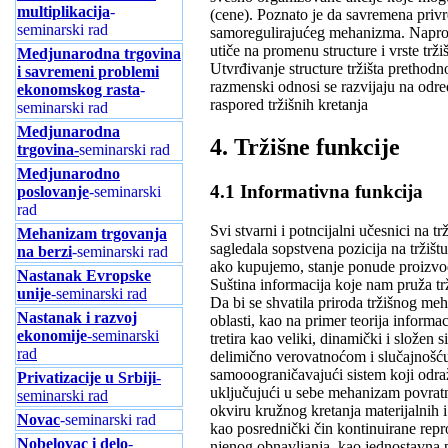
multiplikacija
-
(cene). Poznato je da savremena privr
seminarski rad
samoregulirajućeg mehanizma. Naprotiv
utiče na promenu structure i vrste tržiš
Medjunarodna trgovina
Utvrđivanje structure tržišta prethodn
i savremeni problemi
razmenski odnosi se razvijaju na odr
ekonomskog rasta
-
raspored tržišnih kretanja
seminarski rad
Medjunarodna
4. Tržišne funkcije
trgovina-
seminarski rad
Medjunarodno
4.1 Informativna funkcija
poslovanje
-seminarski
rad
Svi stvarni i potncijalni učesnici na 
Mehanizam trgovanja
sagledala sopstvena pozicija na tržišt
na berzi
-seminarski rad
ako kupujemo, stanje ponude proizvod
Nastanak Evropske
Suština informacija koje nam pruža t
unije
-seminarski rad
Da bi se shvatila priroda tržišnog me
Nastanak i razvoj
oblasti, kao na primer teorija informac
ekonomije
-seminarski
tretira kao veliki, dinamički i složen
rad
delimično verovatnoćom i slučajnošću s
samooograničavajući sistem koji odra
Privatizacije u Srbiji
-
uključujući u sebe mehanizam povratn
seminarski rad
okviru kružnog kretanja materijalnih 
Novac
-seminarski rad
kao posrednički čin kontinuirane rep
Nobelovac i delo
-
njenog obnavljanja, kao jednostavna 