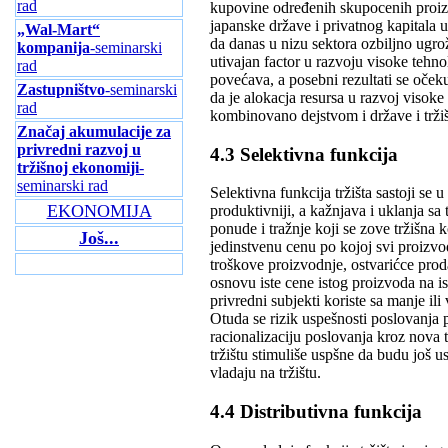
rad
kupovine određenih skupocenih proiz
japanske države i privatnog kapitala u
„Wal-Mart“
da danas u nizu sektora ozbiljno ugr
kompanija
-seminarski
utivajan factor u razvoju visoke tehno
rad
povećava, a posebni rezultati se oček
Zastupništvo
-seminarski
da je alokacja resursa u razvoj visoke
rad
kombinovano dejstvom i države i tržiš
Značaj akumulacije za
privredni razvoj u
4.3 Selektivna funkcija
tržišnoj ekonomiji
-
seminarski rad
Selektivna funkcija tržišta sastoji se 
EKONOMIJA
produktivniji, a kažnjava i uklanja s
ponude i tražnje koji se zove tržišna 
Još...
jedinstvenu cenu po kojoj svi proizvođ
troškove proizvodnje, ostvarićce prod
osnovu iste cene istog proizvoda na isto
privredni subjekti koriste sa manje ili
Otuda se rizik uspešnosti poslovanja p
racionalizaciju poslovanja kroz nova
tržištu stimuliše uspšne da budu još usp
vladaju na tržištu.
4.4 Distributivna funkcija