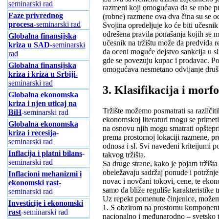
seminarski rad
razmeni koji omogućava da se robe pro
Faze privrednog
(robne) razmene ova dva čina su se od
procesa
-seminarski rad
Svojina opredeljuje ko će biti učesnik 
odrešena pravila ponašanja kojih se m
Globalna finansijska
učesnik na tržištu može da predviđa 
kriza u SAD
-seminarski
da oceni moguće dejstvo sankcija u sl
rad
gde se povezuju kupac i prodavac. Po
Globalna finansijska
omogućava nesmetano odvijanje društv
kriza i kriza u Srbiji
-
seminarski rad
3. Klasifikacija i morfo
Globalna ekonomska
kriza i njen uticaj na
Tržište možemo posmatrati sa različiti
BiH
-seminarski rad
ekonomskoj literaturi mogu se primetiti
Globalna ekonomska
na osnovu njih mogu smatrati opšteprih
kriza i recesija
-
prema prostornoj lokaciji razmene, 
seminarski rad
odnosa i sl. Svi navedeni kriteijumi p
Inflacija i platni bilans
-
takvog tržišta.
seminarski rad
Sa druge strane, kako je pojam tržišt
obeležavaju sadržaj ponude i potržnje,
Inflacioni mehanizmi i
novac i novčani tokovi, cene, te ekon
ekonomski rast-
samo da bliže reguliše karakteristike t
seminarski rad
Uz repekt pomenute činjenice, možemo
Investicije i ekonomski
1. S obzirom na prostornu komponentu
rast
-seminarski rad
nacionalno i međunarodno – svetsko tr