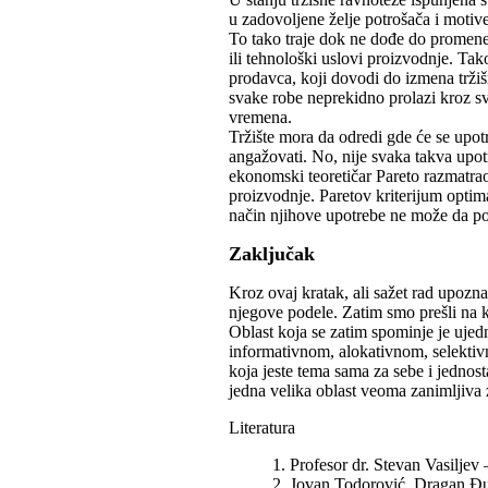
u zadovoljene želje potrošača i motiv
To tako traje dok ne dođe do promene 
ili tehnološki uslovi proizvodnje. T
prodavca, koji dovodi do izmena tržiš
svake robe neprekidno prolazi kroz s
vremena.
Tržište mora da odredi gde će se upot
angažovati. No, nije svaka takva upotr
ekonomski teoretičar Pareto razmatrao 
proizvodnje. Paretov kriterijum optima
način njihove upotrebe ne može da po
Zaključak
Kroz ovaj kratak, ali sažet rad upoz
njegove podele. Zatim smo prešli na kl
Oblast koja se zatim spominje je ujedn
informativnom, alokativnom, selektivn
koja jeste tema sama za sebe i jednost
jedna velika oblast veoma zanimljiva z
Literatura
1. Profesor dr. Stevan Vasiljev
2. Jovan Todorović, Dragan Đuri