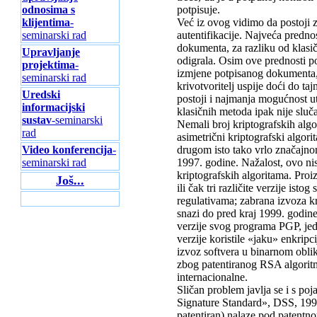
odnosima s
potpisuje.
klijentima
-
Već iz ovog vidimo da postoji 
seminarski rad
autentifikacije. Najveća prednos
dokumenta, za razliku od klasič
Upravljanje
odigrala. Osim ove prednosti p
projektima
-
izmjene potpisanog dokumenta,
seminarski rad
krivotvoritelj uspije doći do ta
Uredski
postoji i najmanja mogućnost ut
informacijski
klasičnih metoda ipak nije sluča
sustav
-seminarski
Nemali broj kriptografskih algor
rad
asimetrični kriptografski algor
Video konferencija
-
drugom isto tako vrlo značajnom
seminarski rad
1997. godine. Nažalost, ovo nisu
kriptografskih algoritama. Proiz
Još...
ili čak tri različite verzije ist
regulativama; zabrana izvoza k
snazi do pred kraj 1999. godine
verzije svog programa PGP, jedn
verzije koristile «jaku» enkrip
izvoz softvera u binarnom oblik
zbog patentiranog RSA algoritma
internacionalne.
Sličan problem javlja se i s po
Signature Standard», DSS, 1994)
patentiran) nalaze pod patentn