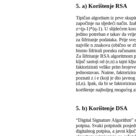
5. a) Korištenje RSA
Tipičan algoritam iz prve skupi
započinje na sljedeći način. I
z=(p-1)*(q-1). U slijdećem kor
jedino potreban e takav da vri
za šifriranje podataka. Prije sv
najviše n znakova (obično se zb
bismo šifrirali poruku računam
Za šifriranje RSA algoritmom pot
ključ sastoji od (e,n) a tajni k
faktorizirati velike prim broje
jednostavan. Naime, faktorizira
poznati z i e (koji je dio javn
(d,n). Ipak, da bi se faktorizi
korištenje najboljeg mogućeg a
5. b) Korištenje DSA
“Digital Signature Algorithm” s
potpisa. Svaki potpisnik posjeduj
digitalnog potpisa, a javni klju