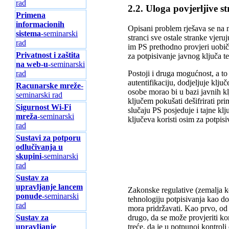
rad
2.2. Uloga povjerljive s
Primena
informacionih
Opisani problem rješava se na n
sistema
-seminarski
stranci sve ostale stranke vjeru
rad
im PS prethodno provjeri uobiča
Privatnost i zaštita
za potpisivanje javnog ključa t
na web-u
-seminarski
Postoji i druga mogućnost, a to
rad
autentifikaciju, dodjeljuje klju
Racunarske mreže
-
osobe morao bi u bazi javnih kl
seminarski rad
ključem pokušati dešifrirati pr
Sigurnost Wi-Fi
slučaju PS posjeduje i tajne klj
mreža
-seminarski
ključeva koristi osim za potpisiv
rad
Sustavi za potporu
odlučivanja u
skupini
-seminarski
rad
Sustav za
upravljanje lancem
Zakonske regulative (zemalja k
ponude
-seminarski
tehnologiju potpisivanja kao d
rad
mora pridržavati. Kao prvo, od 
Sustav za
drugo, da se može provjeriti kom
upravljanje
treće, da je u potpunoj kontroli