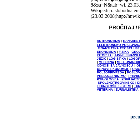
8&sa=N&tab=wi, 23.03.
Wikipedija- slobodna enc
(23.03.2008)http://hr.wik
PROČITAJ /
ASTRONOMIJA
|
BANKARST
ELEKTRONSKO POSLOVAN
FINANSIJSKA TRŽIŠTA I
EKONOMIJA
|
FIZIKA
|
GEOG
ISTORIJA
|
JAVNE FINANSI
JEZIK
|
LOGISTIKA
|
LOGOP
|
MEDICINA
|
MEDJUNAROD
ODNOSI SA JAVNOŠĆU
|
O
OSNOVI EKONOMIJE
|
OSI
POLJOPRIVREDA
|
POSLOV
PREDUZETNIŠTVO
|
PRIVRE
PSIHOLOGIJA
|
PSIHIJATRI
SPOLJNOTRGOVINSKO I D
TEHNOLOŠKI SISTEMI
|
TU
VETERINA
|
ŽURNALISTIKA 
preu