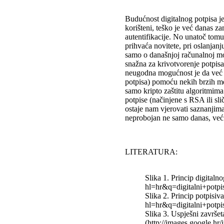
Budućnost digitalnog potpisa je 
korišteni, teško je već danas z
autentifikacije. No unatoč tomu 
prihvaća novitete, pri oslanjanj
samo o današnjoj računalnoj mo
snažna za krivotvorenje potpisa
neugodna mogućnost je da već dan
potpisa) pomoću nekih brzih met
samo kripto zaštitu algoritmima
potpise (načinjene s RSA ili sl
ostaje nam vjerovati saznanjima
neprobojan ne samo danas, već i
LITERATURA:
Slika 1. Princip digitaln
hl=hr&q=digitalni+pot
Slika 2. Princip potpisiv
hl=hr&q=digitalni+pot
Slika 3. Uspješni završe
(http://images.google.