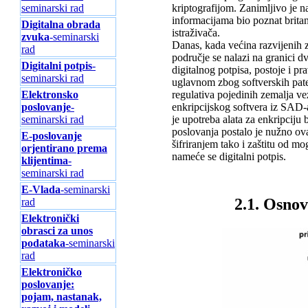
seminarski rad
kriptografijom. Zanimljivo je 
informacijama bio poznat britan
Digitalna obrada
istraživača.
zvuka
-seminarski
Danas, kada većina razvijenih 
rad
područje se nalazi na granici d
Digitalni potpis
-
digitalnog potpisa, postoje i p
seminarski rad
uglavnom zbog softverskih patena
Elektronsko
regulativa pojedinih zemalja ve
poslovanje
-
enkripcijskog softvera iz SAD-a
seminarski rad
je upotreba alata za enkripciju
poslovanja postalo je nužno ova
E-poslovanje
šifriranjem tako i zaštitu od m
orjentirano prema
nameće se digitalni potpis.
klijentima
-
seminarski rad
E-Vlada
-seminarski
2.1. Osnov
rad
Elektronički
obrasci za unos
podataka
-seminarski
rad
Elektroničko
poslovanje:
pojam, nastanak,