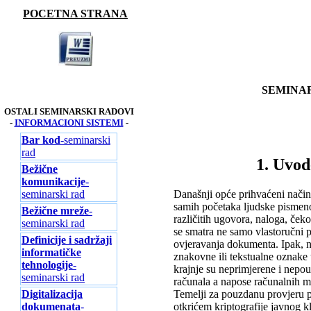
POCETNA STRANA
SEMINAR
OSTALI SEMINARSKI RADOVI
-
INFORMACIONI SISTEMI
-
Bar kod
-seminarski
rad
1. Uvod
Bežične
komunikacije
-
seminarski rad
Današnji opće prihvaćeni nači
samih početaka ljudske pismenos
Bežične mreže
-
različitih ugovora, naloga, če
seminarski rad
se smatra ne samo vlastoručni p
Definicije i sadržaji
ovjeravanja dokumenta. Ipak, na
informatičke
znakovne ili tekstualne oznake u
tehnologije
-
krajnje su neprimjerene i nepou
seminarski rad
računala a napose računalnih mr
Digitalizacija
Temelji za pouzdanu provjeru po
dokumenata
-
otkrićem kriptografije javnog k