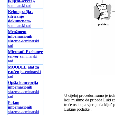
(klijent-server)
-
seminarski rad
Kriptografija -
šifriranje
dokumenata
-
seminarski rad
Menžment
informacionih
sistema
-seminarski
rad
Microsoft Exchange
server
-seminarski
rad
MOODLE alat za
e-učenje
-seminarski
rad
Opšta koncepcija
informacionih
sistema
-seminarski
U cijeloj proceduri samo je jed
rad
koji mislimo da pripada Luki za
Pojam
treće osobe, a vjeruje da ključ 
informacionih
Lukine podatke .
sistema
-seminarski