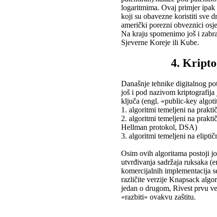
logaritmima. Ovaj primjer ipak
koji su obavezne koristiti sve 
američki porezni obveznici osje
Na kraju spomenimo još i zabra
Sjeverne Koreje ili Kube.
4. Kripto
Današnje tehnike digitalnog pot
još i pod nazivom kriptografija
ključa (engl. «public-key algot
1. algoritmi temeljeni na prakt
2. algoritmi temeljeni na prakt
Hellman protokol, DSA)
3. algoritmi temeljeni na elipt
Osim ovih algoritama postoji jo
utvrđivanja sadržaja ruksaka (
komercijalnih implementacija se
različite verzije Knapsack algo
jedan o drugom, Rivest prvu ve
«razbiti» ovakvu zaštitu.