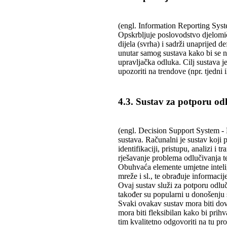
(engl. Information Reporting Sys
Opskrbljuje poslovodstvo djelomič
dijela (svrha) i sadrži unaprijed d
unutar samog sustava kako bi se n
upravljačka odluka. Cilj sustava 
upozoriti na trendove (npr. tjedni i
4.3. Sustav za potporu od
(engl. Decision Support System - 
sustava. Računalni je sustav koj
identifikaciji, pristupu, analizi i
rješavanje problema odlučivanja te
Obuhvaća elemente umjetne inteli
mreže i sl., te obrađuje informacije
Ovaj sustav služi za potporu odluč
također su popularni u donošenju 
Svaki ovakav sustav mora biti dovo
mora biti fleksibilan kako bi prih
tim kvalitetno odgovoriti na tu pr