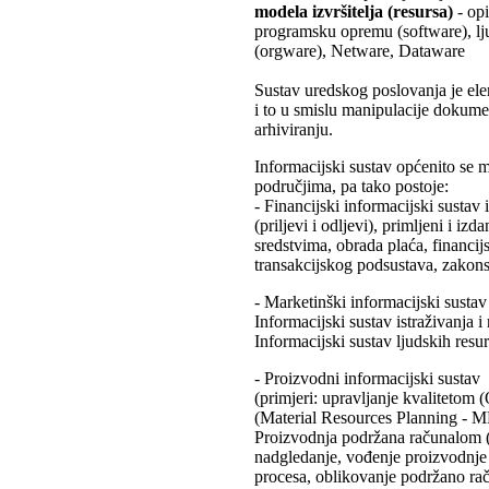
modela izvršitelja (resursa)
- op
programsku opremu (software), ljud
(orgware), Netware, Dataware
Sustav uredskog poslovanja je el
i to u smislu manipulacije dokume
arhiviranju.
Informacijski sustav općenito se m
područjima, pa tako postoje:
- Financijski informacijski sustav
(priljevi i odljevi), primljeni i iz
sredstvima, obrada plaća, financij
transakcijskog podsustava, zakonsk
- Marketinški informacijski sustav 
Informacijski sustav istraživanja i
Informacijski sustav ljudskih resur
- Proizvodni informacijski sustav
(primjeri: upravljanje kvalitetom
(Material Resources Planning - MR
Proizvodnja podržana računalom
nadgledanje, vođenje proizvodnje n
procesa, oblikovanje podržano r