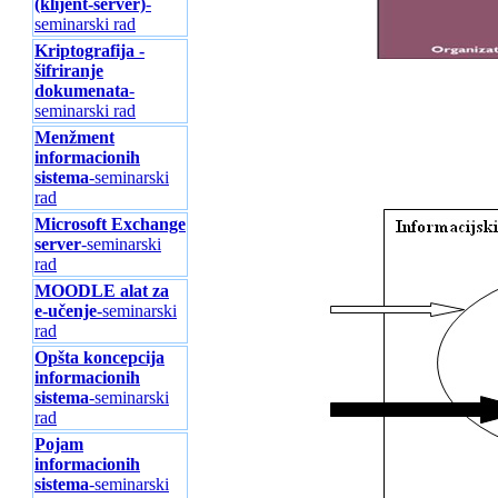
(klijent-server)
-
seminarski rad
Kriptografija -
šifriranje
dokumenata
-
seminarski rad
Menžment
informacionih
sistema
-seminarski
rad
Microsoft Exchange
server
-seminarski
rad
MOODLE alat za
e-učenje
-seminarski
rad
Opšta koncepcija
informacionih
sistema
-seminarski
rad
Pojam
informacionih
sistema
-seminarski