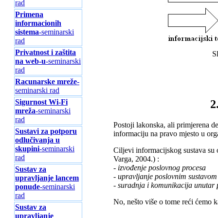
rad
Primena
informacionih
sistema
-seminarski
rad
Privatnost i zaštita
S
na web-u
-seminarski
rad
Racunarske mreže
-
seminarski rad
Sigurnost Wi-Fi
2
mreža
-seminarski
rad
Postoji lakonska, ali primjerena de
Sustavi za potporu
informaciju na pravo mjesto u orga
odlučivanja u
skupini
-seminarski
Ciljevi informacijskog sustava su
rad
Varga, 2004.) :
- izvođenje poslovnog procesa
Sustav za
- upravljanje poslovnim sustavom
upravljanje lancem
- suradnja i komunikacija unutar
ponude
-seminarski
rad
No, nešto više o tome reći ćemo 
Sustav za
upravljanje