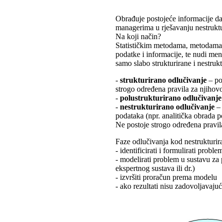
Obrađuje postojeće informacije da
managerima u rješavanju nestruktur
Na koji način?
Statističkim metodama, metodama o
podatke i informacije, te nudi m
samo slabo strukturirane i nestrukt
-
strukturirano odlučivanje
– po
strogo određena pravila za njihov
-
polustrukturirano odlučivanje
-
nestrukturirano odlučivanje
– 
podataka (npr. analitička obrada 
Ne postoje strogo određena pravil
Faze odlučivanja kod nestrukturir
- identificirati i formulirati proble
- modelirati problem u sustavu za 
ekspertnog sustava ili dr.)
- izvršiti proračun prema modelu
- ako rezultati nisu zadovoljavajuć