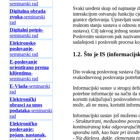
seminarski rad
Svaki uređeni skup od najmanje d
Digitalna obrada
interakcijom ostvaruju funkciju cj
zvuka
-seminarski
granice djelovanja. Upravljati su
rad
realnom stanju sustava u odnosu na
Digitalni potpis
-
sustava). Cilj takvog jednog sustav
seminarski rad
Poslovnim sustavom pak nazivamo o
sadašnjosti i poslovnih procesa ko
Elektronsko
poslovanje
-
1.2. Što je IS (informacijs
seminarski rad
E-poslovanje
orjentirano prema
Dio svakog poslovnog sustava čija
klijentima
-
svakodnevnog poslovanja potrebn
seminarski rad
E-Vlada
-seminarski
Informacijski sustav u strogoj defi
rad
potrebne informacije na način da 
Elektronički
koristiti (uključujući poslovodstvo
obrasci za unos
može, ali ne mora, koristiti infor
podataka
-seminarski
Informacijski sustav još možemo de
rad
- Strukturirani, međusobno poveza
Elektroničko
kontinuiranog toka odgovarajućih 
poslovanje:
uporabu istih, kao baze pri izvođ
pojam, nastanak,
- Niz dijelova, dakle, elemenata (