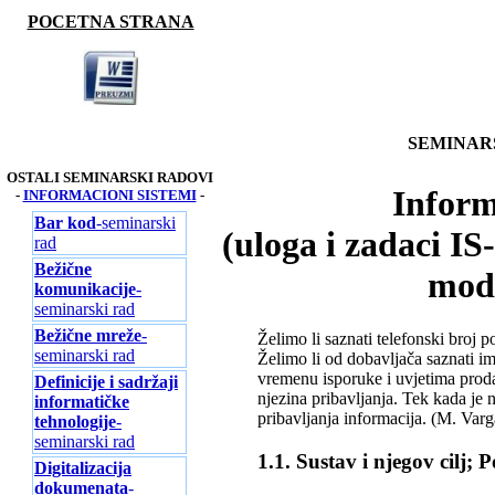
POCETNA STRANA
SEMINARS
OSTALI SEMINARSKI RADOVI
Inform
-
INFORMACIONI SISTEMI
-
Bar kod
-seminarski
(uloga i zadaci IS-
rad
Bežične
mode
komunikacije
-
seminarski rad
Bežične mreže
-
Želimo li saznati telefonski broj 
seminarski rad
Želimo li od dobavljača saznati im
vremenu isporuke i uvjetima proda
Definicije i sadržaji
njezina pribavljanja. Tek kada je 
informatičke
pribavljanja informacija. (M. Varg
tehnologije
-
seminarski rad
1.1. Sustav i njegov cilj; 
Digitalizacija
dokumenata
-