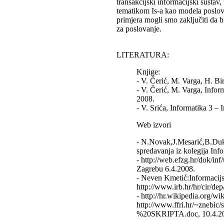
transakcijski informacijski sustav,
tematikom Is-a kao modela poslovn
primjera mogli smo zaključiti da b
za poslovanje.
LITERATURA:
Knjige:
- V. Čerić, M. Varga, H. Bi
- V. Čerić, M. Varga, Infor
2008.
- V. Srića, Informatika 3 – 
Web izvori
- N.Novak,J.Mesarić,B.Duki
spredavanja iz kolegija Info
- http://web.efzg.hr/dok/in
Zagrebu 6.4.2008.
- Neven Kmetić:Informacijsk
http://www.irb.hr/hr/cir/de
- http://hr.wikipedia.org/wi
http://www.ffri.hr/~zn
%20SKRIPTA.doc, 10.4.2