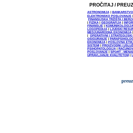
PROČITAJ / PREU
ASTRONOMIJA
|
BANKARSTVO
ELEKTRONSKO POSLOVANJE
FINANSIJSKA TRŽIŠTA I BE
|
FIZIKA
|
GEOGRAFIJA
|
INFOR
FINANSIJE
|
KOMUNIKOLOGIJA
LOGOPEDIJA
|
LJUDSKI RESU
MEDJUNARODNA EKONOMIJA
|
OPERATIVNI I STRATEGIJS
OSIGURANJE
|
PARAPSIHOLOG
EKONOMIJA
|
POSLOVNA ETIK
SISTEMI
|
PROIZVODNI I USLU
PSIHOPATOLOGIJA
|
RAČUNO
POSLOVANJE
|
SPORT - MENA
UPRAVLJANJE KVALITETOM
|
preuz