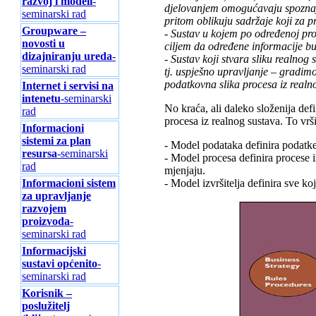
razvoj i modeli
-
djelovanjem omogućavaju spoznaju
seminarski rad
pritom oblikuju sadržaje koji za p
Groupware –
- Sustav u kojem po određenoj proc
novosti u
ciljem da određene informacije 
dizajniranju ureda
-
- Sustav koji stvara sliku realno
seminarski rad
tj. uspješno upravljanje – gradim
podatkovna slika procesa iz realn
Internet i servisi na
intenetu
-seminarski
No kraća, ali daleko složenija def
rad
procesa iz realnog sustava. To vr
Informacioni
sistemi za plan
- Model podataka definira podatke
resursa
-seminarski
- Model procesa definira procese i
rad
mjenjaju.
Informacioni sistem
- Model izvršitelja definira sve k
za upravljanje
razvojem
proizvoda
-
seminarski rad
Informacijski
sustavi općenito
-
seminarski rad
Korisnik –
poslužitelj