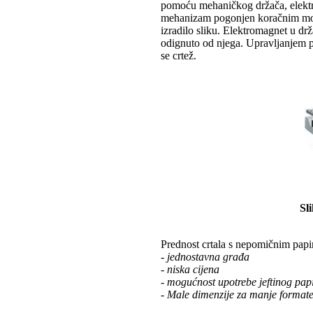
pomoću mehaničkog držača, elektro
mehanizam pogonjen koračnim motor
izradilo sliku. Elektromagnet u drž
odignuto od njega. Upravljanjem p
se crtež.
Sl
Prednost crtala s nepomičnim papi
- jednostavna građa
- niska cijena
- mogućnost upotrebe jeftinog pap
- Male dimenzije za manje formate