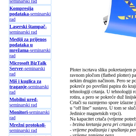
seminarski rad
Kompresija
podataka
-seminarski
rad
Laserski štampač
-
seminarski rad
Mediji za prijenos
podataka u
mrežama
-seminarski
rad
Microsoft BizTalk
Server
-seminarski
Ploter iscrtava sliku pokretanjem p
rad
ravnom pločom (flatbed plotter) p
nekim drugim načinom. Pero se post
Miš i kuglica za
pokreće po površini papira do kraj
traganje
-seminarski
tehnologiji crtanja. U tehnologiji 
rad
rotira, a pero se pokreće duž linij
Mobilni ured
-
Crtači su razmjerno spore izlazne 
seminarski rad
u “off line” sustavu. U tom se sluč
Monitori
-seminarski
Jedinice magnetskih vrpci).
rad
Na kapacitet crtača (vrijeme potreb
- brzina kretanja pera pri crtanju
Mrežni protokoli
-
- vrijeme podizanja i spuštanja pe
seminarski rad
- vrijeme zamjene pera