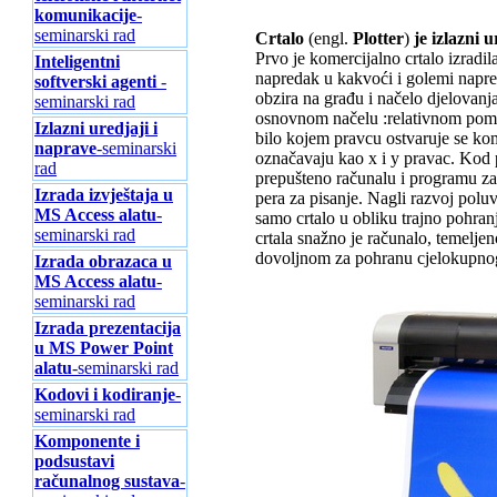
komunikacije
-
seminarski rad
Crtalo
(engl.
Plotter
)
je izlazni 
Prvo je komercijalno crtalo izradi
Inteligentni
napredak u kakvoći i golemi napred
softverski agenti
-
obzira na građu i načelo djelovanja
seminarski rad
osnovnom načelu :relativnom pomi
Izlazni uredjaji i
bilo kojem pravcu ostvaruje se k
naprave
-seminarski
označavaju kao x i y pravac. Kod pr
rad
prepušteno računalu i programu za
Izrada izvještaja u
pera za pisanje. Nagli razvoj pol
MS Access alatu
-
samo crtalo u obliku trajno pohra
seminarski rad
crtala snažno je računalo, temelj
dovoljnom za pohranu cjelokupnog
Izrada obrazaca u
MS Access alatu
-
seminarski rad
Izrada prezentacija
u MS Power Point
alatu
-seminarski rad
Kodovi i kodiranje
-
seminarski rad
Komponente i
podsustavi
računalnog sustava
-