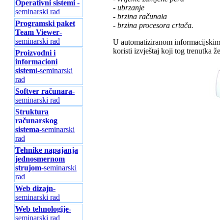
Operativni sistemi
-
- ubrzanje
seminarski rad
- brzina računala
Programski paket
- brzina procesora crtača.
Team Viewer
-
seminarski rad
U automatiziranom informacijskim s
koristi izvještaj koji tog trenutka 
Proizvodni i
informacioni
sistem
i-seminarski
rad
Softver računara
-
seminarski rad
Struktura
računarskog
sistema
-seminarski
rad
Tehnike napajanja
jednosmernom
strujom
-seminarski
rad
Web dizajn
-
seminarski rad
Web tehnologije
-
seminarski rad