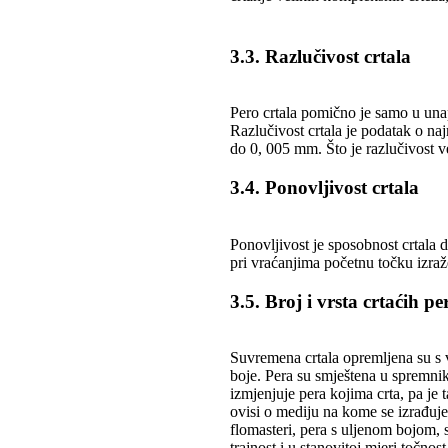
3.3. Razlučivost crtala
Pero crtala pomično je samo u una
Razlučivost crtala je podatak o na
do 0, 005 mm. Što je razlučivost već
3.4. Ponovljivost crtala
Ponovljivost je sposobnost crtala d
pri vraćanjima početnu točku izraž
3.5. Broj i vrsta crtaćih pe
Suvremena crtala opremljena su s vi
boje. Pera su smještena u spremni
izmjenjuje pera kojima crta, pa je t
ovisi o mediju na kome se izrađuje
flomasteri, pera s uljenom bojom, 
trajnost i u stanovitoj mjeri točnos