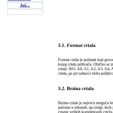
Još...
3.1. Format crtala
Format crtala je podatak koji govo
kojeg crtalo prihvaća. Obično se i
crtala: ISO, A0, A1, A2, A3, A4, 
crtala, pa pri nabavci treba pažljiv
3.2. Brzina crtala
Brzina crtala je najveća moguća brz
palcima u sekundi, ips (engl. Inch
crtanje velikih kompleksnih crteža