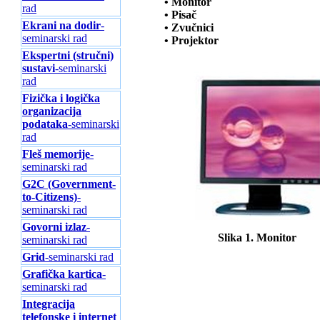
• Monitor
rad
• Pisač
Ekrani na dodir
-
• Zvučnici
seminarski rad
• Projektor
Ekspertni (stručni)
sustavi
-seminarski
rad
Fizička i logička
organizacija
podataka
-seminarski
rad
Fleš memorije
-
seminarski rad
G2C (Government-
to-Citizens)
-
seminarski rad
Govorni izlaz
-
Slika 1. Moni
seminarski rad
Grid
-seminarski rad
Grafička kartica
-
seminarski rad
Integracija
telefonske i internet