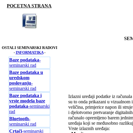
POCETNA STRANA
SEM
OSTALI SEMINARSKI RADOVI
-
INFORMATIKA
-
Baze podataka
-
seminarski rad
Baze podataka u
uredskom
poslovanju
-
seminarski rad
Baze podataka i
Izlazni uređaji podatke iz računala
vrste modela baze
su to onda prikazani u vizualnom il
podataka
-seminarski
veličina, primjerice napon ili stru
rad
i djelotvorno pretvaranje digitalnih
računalo opremljeno barem jednim i
Bluetooth
-
uređaja koji se međusobno razlik
seminarski rad
Vrste izlaznih uređaja:
Crtači
-seminarski