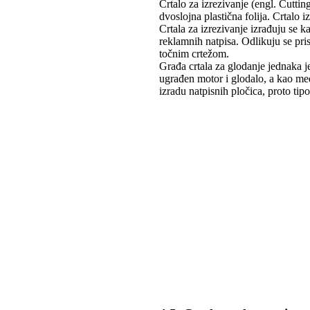
Crtalo za izrezivanje (engl. Cuttin
dvoslojna plastična folija. Crtalo iz
Crtala za izrezivanje izrađuju se k
reklamnih natpisa. Odlikuju se pr
točnim crtežom.
Građa crtala za glodanje jednaka j
ugrađen motor i glodalo, a kao medi
izradu natpisnih pločica, proto tipo