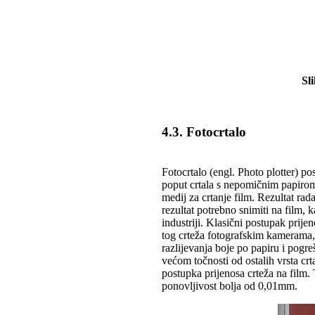
Sl
4.3. Fotocrtalo
Fotocrtalo (engl. Photo plotter) po
poput crtala s nepomičnim papirom,
medij za crtanje film. Rezultat rad
rezultat potrebno snimiti na film, k
industriji. Klasični postupak prijen
tog crteža fotografskim kamerama,
razlijevanja boje po papiru i pogre
većom točnosti od ostalih vrsta cr
postupka prijenosa crteža na film.
ponovljivost bolja od 0,01mm.