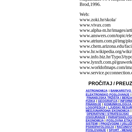
Brod,1996.
Web:
www.zoki.hr/skola/
www.vivax.com
www.alpha-m.hr/images/art
www.answers.com/topic/elec
www.atrium.com.pl/img/plo
www.chem.arizona.edu/facil
www.hr.wikipedia.org/wiki/
www.info.biz.hr/Typo3/ty
www.lynxft.com.pl/grawerki/
www.worldofmaps.com/image
www.service.pcconnection.
PROČITAJ / PREU
ASTRONOMIJA
|
BANKARSTVO 
ELEKTRONSKO POSLOVANJE
FINANSIJSKA TRŽIŠTA I BE
FIZIKA
|
GEOGRAFIJA
|
INFORM
FINANSIJE
|
KOMUNIKOLOGIJA 
LOGOPEDIJA
|
LJUDSKI RESUR
MEDJUNARODNA EKONOMIJA
OPERATIVNI I STRATEGIJSK
OSIGURANJE
|
PARAPSIHOLOG
EKONOMIJA
|
POSLOVNA ETIK
SISTEMI
|
PROIZVODNI I USLU
PSIHOPATOLOGIJA
|
RAČUNOV
POSLOVANJE
|
SPORT - MENA