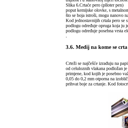
Slika 6.Crtaće pero (plloter pen)
poput kemijske olovke, s metalnom
što se boja istroši, mogu nanovo na
Kod jednostavnijih crtala pero se 
podlogu određuje opruga koja ju je
podlogu određuje posebna vrsta el
.
3.6. Medij na kome se crta
Crteži se najčešće izrađuju na papi
od celuloznih vlakana podložan je
primjene, kod kojih je posebno važn
0,05 do 0,2 mm otporna na izobliče
prihvat boje za crtanje. Kod fotocrt