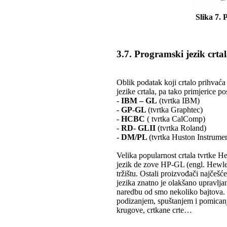
Slika 7.
3.7. Programski jezik crta
Oblik podatak koji crtalo prihvaća 
jezike crtala, pa tako primjerice pos
-
IBM – GL
(tvrtka IBM)
-
GP-GL
(tvrtka Graphtec)
-
HCBC
( tvrtka CalComp)
-
RD- GLII
(tvrtka Roland)
-
DM/PL
(tvrtka Huston Instrumen
Velika popularnost crtala tvrtke He
jezik de zove HP-GL (engl. Hewlet
tržištu. Ostali proizvođači najčeš
jezika znatno je olakšano upravljan
naredbu od smo nekoliko bajtova.
podizanjem, spuštanjem i pomicanje
krugove, crtkane crte…