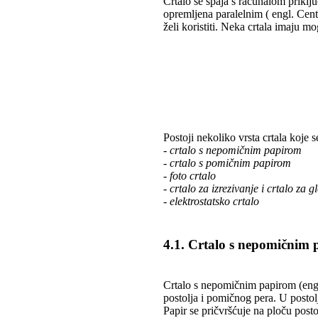
Crtalo se spaja s računalom priklju
opremljena paralelnim ( engl. Cent
želi koristiti. Neka crtala imaju
Postoji nekoliko vrsta crtala koje 
- crtalo s nepomičnim papirom
- crtalo s pomičnim papirom
- foto crtalo
- crtalo za izrezivanje i crtalo za 
- elektrostatsko crtalo
4.1. Crtalo s nepomičnim
Crtalo s nepomičnim papirom (engl.
postolja i pomičnog pera. U posto
Papir se pričvršćuje na ploču posto