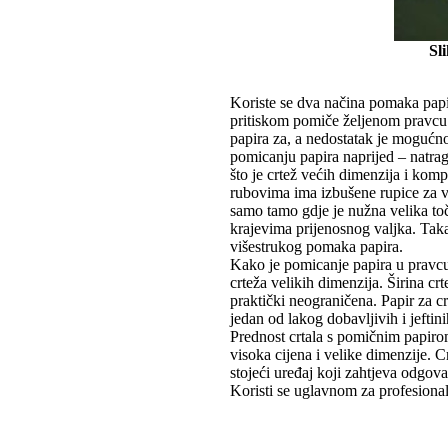
Sl
Koriste se dva načina pomaka papi
pritiskom pomiče željenom pravcu
papira za, a nedostatak je mogućno
pomicanju papira naprijed – natrag.
što je crtež većih dimenzija i kom
rubovima ima izbušene rupice za vo
samo tamo gdje je nužna velika toč
krajevima prijenosnog valjka. Tak
višestrukog pomaka papira.
Kako je pomicanje papira u pravcu
crteža velikih dimenzija. Širina c
praktički neograničena. Papir za cr
jedan od lakog dobavljivih i jeftin
Prednost crtala s pomičnim papirom
visoka cijena i velike dimenzije. 
stojeći uređaj koji zahtjeva odgovar
Koristi se uglavnom za profesional