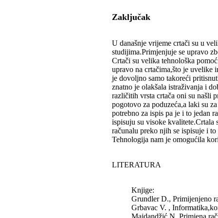
Zaključak
U današnje vrijeme crtači su u vel
studijima.Primjenjuje se upravo zb
Crtači su velika tehnološka pomoć 
upravo na crtačima,što je uvelike i
je dovoljno samo takoreći pritisnuti
znatno je olakšala istraživanja i d
različitih vrsta crtača oni su našl
pogotovo za poduzeća,a laki su za
potrebno za ispis pa je i to jedan r
ispisuju su visoke kvalitete.Crtala
računalu preko njih se ispisuje i to
Tehnologija nam je omogućila koriš
LITERATURA
Knjige:
Grundler D., Primijenjeno 
Grbavac V. , Informatika,ko
Majdandžić N. Primjena raču