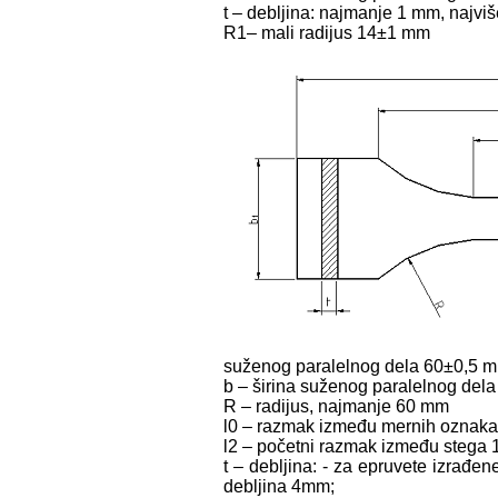
t – debljina: najmanje 1 mm, najv
R1– mali radijus 14±1 mm
suženog paralelnog dela 60±0,5 
b – širina suženog paralelnog del
R – radijus, najmanje 60 mm
l0 – razmak između mernih oznak
l2 – početni razmak između stega
t – debljina: - za epruvete izra
debljina 4mm;