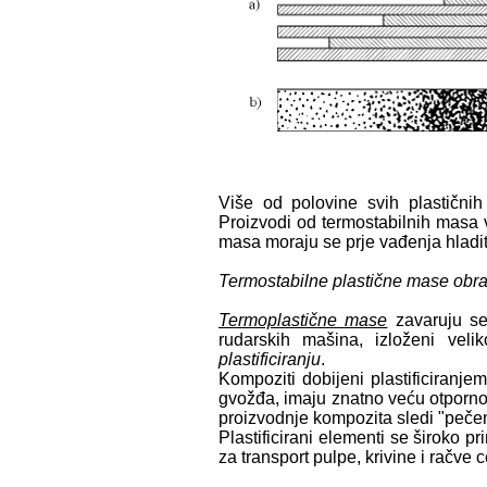
Više od polovine svih plastičnih
Proizvodi od termostabilnih masa 
masa moraju se prje vađenja hladi
Termostabilne plastične mase obr
Termoplastične mase
zavaruju se
rudarskih mašina, izloženi vel
plastificiranju
.
Kompoziti dobijeni plastificiranje
gvožđa, imaju znatno veću otpornos
proizvodnje kompozita sledi "pečen
Plastificirani elementi se široko p
za transport pulpe, krivine i račve ce