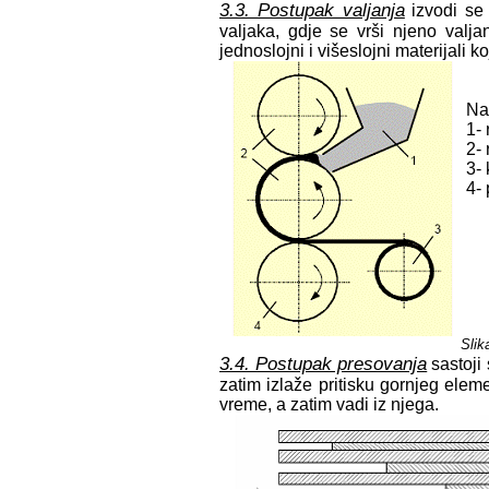
3.3. Postupak valjanja
izvodi se
valjaka, gdje se vrši njeno valj
jednoslojni i višeslojni materijali ko
Na 
1-
2- 
3-
4-
Slik
3.4. Postupak presovanja
sastoji
zatim izlaže pritisku gornjeg ele
vreme, a zatim vadi iz njega.