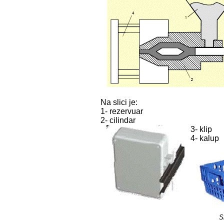
Na slici je:
1- rezervuar
2- cilindar
3- klip
4- kalup
S