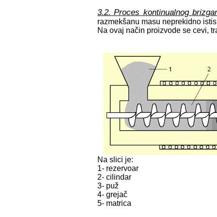
3.2.
Proces kontinualnog brizga
razmekšanu masu neprekidno istisk
Na ovaj način proizvode se cevi, trake
Na slici je:
1- rezervoar
2- cilindar
3- puž
4- grejač
5- matrica