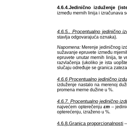
4.6.4.Jedinično izduženje (ist
između mernih linija i izračunava 
4.6.5.. Procentualno jedinično i
stavlja odgovarajuća oznaka).
Napomena:
Merenje jediničnog iz
sužavanje epruvete između mjernih 
epruvete unutar mernih linija, te 
razvlačenja (ukoliko je ista uopšt
slučaju određuje se granica zatezan
4.6.6 Procentualno jedinično izdu
izduženje nastalo na merenoj duži
promena merne dužine u %.
4.6.7. Procentualno jedinično izd
najvećem opterečenju
εm
– jedini
opterećenju, izraženo u %.
4.6.8.Granica proporcionalnosti
–