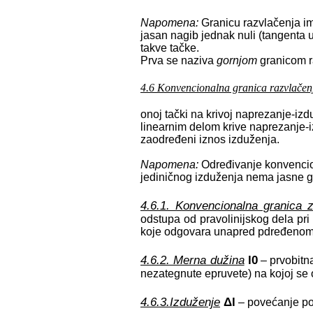
Napomena:
Granicu razvlačenja im
jasan nagib jednak nuli (tangenta u 
takve tačke.
Prva se naziva
gornjom
granicom r
4.6 Konvencionalna granica razvlačen
onoj tački na krivoj naprezanje-izd
linearnim delom krive naprezanje-
zaodređeni iznos izduženja.
Napomena:
Određivanje konvencion
jediničnog izduženja nema jasne g
4.6.1. Konvencionalna granica 
odstupa od pravolinijskog dela pr
koje odgovara unapred pdređenom je
4.6.2. Merna dužina
l0
– prvobitna
nezategnute epruvete) na kojoj se
4.6.3.Izduženje
Δl
– povećanje po