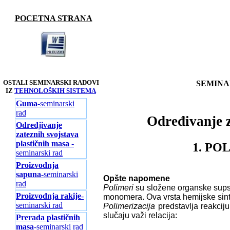
POCETNA STRANA
OSTALI SEMINARSKI RADOVI
SEMINA
IZ
TEHNOLOŠKIH SISTEMA
Guma
-seminarski
rad
Određivanje z
Odredjivanje
zateznih svojstava
plastičnih masa
-
1. PO
seminarski rad
Proizvodnja
sapuna
-seminarski
Opšte napomene
rad
Polimeri
su složene organske supst
Proizvodnja rakije
-
monomera. Ova vrsta hemijske sin
seminarski rad
Polimerizacija
predstavlja reakci
slučaju važi relacija:
Prerada plastičnih
masa
-seminarski rad