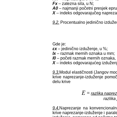
Fx
– zatezna sila, u N;
A0
– najmanji početni presjek epr
X
– indeks odgovarajučeg naprezan
9.2.
Procentualno jedinično izduženj
Gde je:
εx
– jedinično izduženje, u %;
lx
– razmak mernih oznaka u mm;
l0
– početi razmak mernih oznaka,
X
– indeks odgovarajućeg izduženj
9.3.
Modul elastičnosti (Jangov mod
krive naprezanje-izduženje pomoč
delu krive
E =
razlika naprez
razlika
9.4.
Naprezanje na konvencionalno
krive naprezanje-izduženje i paral