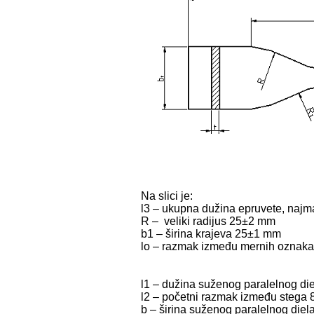
Na slici je:
l3 – ukupna dužina epruvete, naj
R – veliki radijus 25±2 mm
b1 – širina krajeva 25±1 mm
lo – razmak između mernih oznak
l1 – dužina suženog paralelnog d
l2 – početni razmak između stega
b – širina suženog paralelnog die