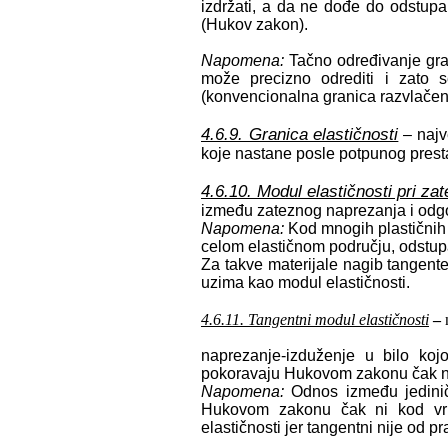
izdržati, a da ne dođe do odstupa
(Hukov zakon).
Napomena:
Tačno određivanje gran
može precizno odrediti i zato 
(konvencionalna granica razvlačen
4.6.9. Granica elastičnosti
– najv
koje nastane posle potpunog presta
4.6.10. Modul elastičnosti pri za
između zateznog naprezanja i odgo
Napomena:
Kod mnogih plastični
celom elastičnom području, odstup
Za takve materijale nagib tangent
uzima kao modul elastičnosti.
4.6.11.
Tangentni modul elastičnosti
–
naprezanje-izduženje u bilo kojo
pokoravaju Hukovom zakonu čak ni 
Napomena:
Odnos između jedini
Hukovom zakonu čak ni kod vrlo
elastičnosti jer tangentni nije od pra