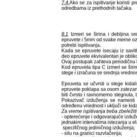
7.4.
Ako se za ispitivanje koristi p
odredbama iz prethodnih tačaka.
8.1
Izmeri se širina i debljina s
epruvete i 5mm od svake merne ozn
potrebi ispitivanja.
Kada se epruvete isecaju iz savit
deo epruvete ekvivalentan je obli
Ovaj postupak zahteva periodičnu k
Kod epruveta tipa C izmeri se širi
stege i izračuna se srednja vrednos
Epruveta se učvrsti u stege kida
epruvete poklapa sa osom zatezanj
biti čvrsto i ravnomerno stegnuta,
Pokazivač izduženja se namesti
određenu vriednost i uključi se kida
Za vreme ispitivanja treba zbeležiti
- opterećenje i odgovarajuće izduž
jednakim intervalima istezanja u el
specifičnog jediničnog izduženja;
- silu na granici razvlačenja;