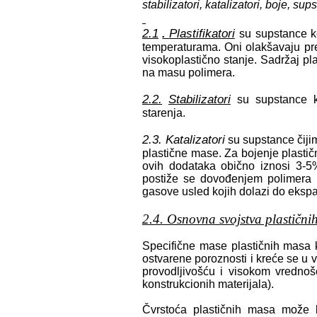
stabilizatori, katalizatori, boje, su
2.1
Plastifikatori
.
su supstance k
temperaturama. Oni olakšavaju pre
visokoplastično stanje. Sadržaj p
na masu polimera.
2.2.
Stabilizatori
su supstance k
starenja.
2.3. Katalizatori
su supstance čij
plastične mase. Za bojenje plastič
ovih dodataka obično iznosi 3-5
postiže se dovođenjem polimera u
gasove usled kojih dolazi do eksp
2.4. Osnovna svojstva plastičn
Specifične mase plastičnih masa
ostvarene poroznosti i kreće se u 
provodljivošću i visokom vrednoš
konstrukcionih materijala).
Čvrstoća plastičnih masa može bi