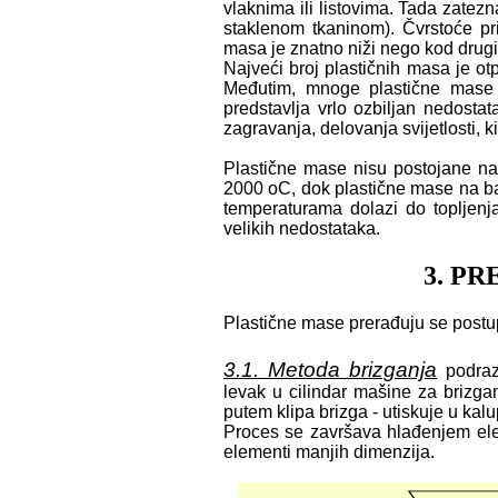
vlaknima ili listovima. Tada zate
staklenom tkaninom). Čvrstoće pri 
masa je znatno niži nego kod drugi
Najveći broj plastičnih masa je ot
Međutim, mnoge plastične mase s
predstavlja vrlo ozbiljan nedost
zagravanja, delovanja svijetlosti, k
Plastične mase nisu postojane na
2000 oC, dok plastične mase na ba
temperaturama dolazi do topljenja
velikih nedostataka.
3. P
Plastične mase prerađuju se post
3.1. Metoda brizganja
podraz
levak u cilindar mašine za brizg
putem klipa brizga - utiskuje u kalu
Proces se završava hlađenjem ele
elementi manjih dimenzija.