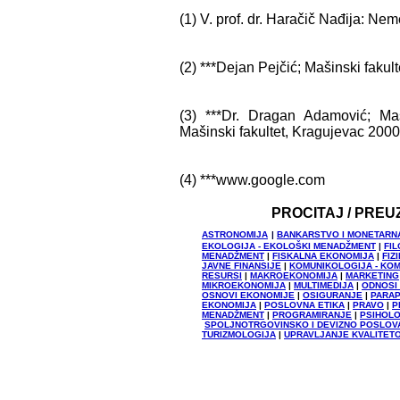
(1) V. prof. dr. Haračič Nađija: Nem
(2) ***Dejan Pejčić; Mašinski fakul
(3) ***Dr. Dragan Adamović; Maši
Mašinski fakultet, Kragujevac 2000
(4) ***www.google.com
PROCITAJ / PREU
ASTRONOMIJA
|
BANKARSTVO I MONETARN
EKOLOGIJA - EKOLOŠKI MENADŽMENT
|
FIL
MENADŽMENT
|
FISKALNA EKONOMIJA
|
FIZ
JAVNE FINANSIJE
|
KOMUNIKOLOGIJA - KO
RESURSI
|
MAKROEKONOMIJA
|
MARKETING
MIKROEKONOMIJA
|
MULTIMEDIJA
|
ODNOSI
OSNOVI EKONOMIJE
|
OSIGURANJE
|
PARAP
EKONOMIJA
|
POSLOVNA ETIKA
|
PRAVO
|
P
MENADŽMENT
|
PROGRAMIRANJE
|
PSIHOLO
SPOLJNOTRGOVINSKO I DEVIZNO POSLOV
TURIZMOLOGIJA
|
UPRAVLJANJE KVALITET