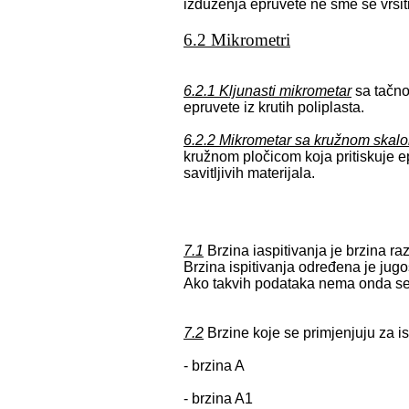
izduženja epruvete ne sme se vršit
6.2 Mikrometri
6.2.1 Kljunasti mikrometar
sa tačno
epruvete iz krutih poliplasta.
6.2.2 Mikrometar sa kružnom skalo
kružnom pločicom koja pritiskuje e
savitljivih materijala.
7.1
Brzina iaspitivanja je brzina ra
Brzina ispitivanja određena je jug
Ako takvih podataka nema onda se b
7.2
Brzine koje se primjenjuju za i
- brzina A 1mm
- brzina A1 2m