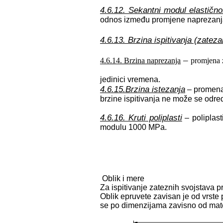
4.6.12. Sekantni modul elastično
odnos između promjene naprezanja 
4.6.13. Brzina ispitivanja (zatez
–
4.6.14.
Brzina naprezanja
promjena 
jedinici vremena.
4.6.15.Brzina istezanja
– promena 
brzine ispitivanja ne može se odredi
4.6.16. Kruti poliplasti
– poliplast
modulu 1000 MPa.
Oblik i mere
Za ispitivanje zateznih svojstava p
Oblik epruvete zavisan je od vrste 
se po dimenzijama zavisno od mater