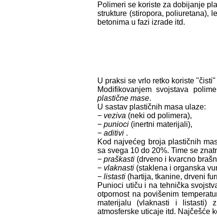
Polimeri se koriste za dobijanje pl
strukture (stiropora, poliuretana), 
betonima u fazi izrade itd.
U praksi se vrlo retko koriste "čist
Modifikovanjem svojstava polimer
plastične mase
.
U sastav plastičnih masa ulaze:
−
veziva
(neki od polimera),
−
punioci
(inertni materijali),
−
aditivi
.
Kod najvećeg broja plastičnih ma
sa svega 10 do 20%. Time se znatn
−
praškasti
(drveno i kvarcno brašno,
−
vlaknasti
(staklena i organska vun
−
listasti
(hartija, tkanine, drveni furn
Punioci utiču i na tehnička svojst
otpornost na povišenim temperatur
materijalu (vlaknasti i listast
atmosferske uticaje itd. Najčešće k