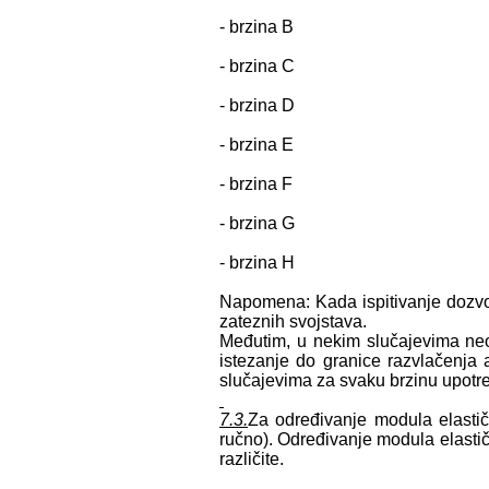
- brzina B 5m
- brzina C 10
- brzina D 20 il
- brzina E 50m
- brzina F 100
- brzina G 200 il
- brzina H 500
Napomena: Kada ispitivanje dozvolj
zateznih svojstava.
Međutim, u nekim slučajevima neo
istezanje do granice razvlačenja 
slučajevima za svaku brzinu upotr
7.3.
Za određivanje modula elastično
ručno). Određivanje modula elastič
različite.