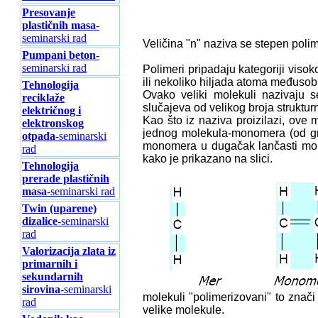
Presovanje
plastičnih masa
-
seminarski rad
Veličina "n" naziva se stepen polim
Pumpani beton
-
seminarski rad
Polimeri pripadaju kategoriji visok
ili nekoliko hiljada atoma međuso
Tehnologija
Ovako veliki molekuli nazivaju 
reciklaže
slučajeva od velikog broja struktur
električnog i
Kao što iz naziva proizilazi, ove 
elektronskog
jednog molekula-monomera (od gr
otpada
-seminarski
monomera u dugačak lančasti mole
rad
kako je prikazano na slici.
Tehnologija
prerade plastičnih
masa
-seminarski rad
Twin (uparene)
dizalice
-seminarski
rad
Valorizacija zlata iz
primarnih i
sekundarnih
sirovina
-seminarski
molekuli "polimerizovani" to znač
rad
velike molekule.