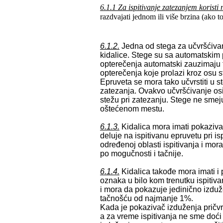
6.1.1 Za ispitivanje zatezanjem koristi
razdvajati jednom ili više brzina (ako t
6.1.2.
Jedna od stega za učvršćivan
kidalice. Stege su sa automatskim
opterečenja automatski zauzimaju
opterečenja koje prolazi kroz osu s
Epruveta se mora tako učvrstiti u s
zatezanja. Ovakvo učvršćivanje os
stežu pri zatezanju. Stege ne smej
oštećenom mestu.
6.1.3.
Kidalica mora imati pokaziv
deluje na ispitivanu epruvetu pri i
određenoj oblasti ispitivanja i mo
po mogučnosti i tačnije.
6.1.4.
Kidalica takođe mora imati 
oznaka u bilo kom trenutku ispitiva
i mora da pokazuje jedinično izdu
tačnošću od najmanje 1%.
Kada je pokazivač izduženja pričvrš
a za vreme ispitivanja ne sme doći