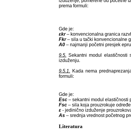
izduženje, pomerene od početne ta
prema formuli:
Gde je:
εkr
– konvencionalna granica razv
Fkr
– sila u tački konvencionalne g
A0
– najmanji početni presjek epr
9.5.
Sekantni modul elastičnosti 
izduženju.
9.5.1.
Kada nema prednaprezanja (
formuli:
Gde je:
Esc
– sekantni modul elastičnosti
Fsc
– sila koja prouzrokuje određe
ε
- jedinično izduženje prouzrokov
As
– srednja vrednost početnog p
Literatura