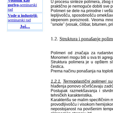
Vodonik kao
U procesu sinteze polimera, zbog s
gorivo
-seminarski
praktično je nemoguće dobiti sve
rad
Polimeri se dele na prirodne i veš
lepljivošću, sposobnošću omekša
Vode u industriji
-
stepenom poroznosti. Veoma mnogo
seminarski rad
"smole" (vosak, ćilibar, bitumen, pri
Još...
1.2.
Struktura i ponašanje polim
Polimeri od značaja za rudarstv
Monomeri mogu biti u sva tri agreg
Struktura polimera je u opštem sl
čestica.
Prema načinu ponašanja na toploti
1.2.1.
Termoplastični polimeri su
hlađenja ponovo očvršćavaju zadrž
Postupak razmekšavanja i stvrd
tehničkih karakteristika.
Karakterišu se malim specifičnim
provodljivošću i visokom hemijsko
nepostojanost na povišenim temper