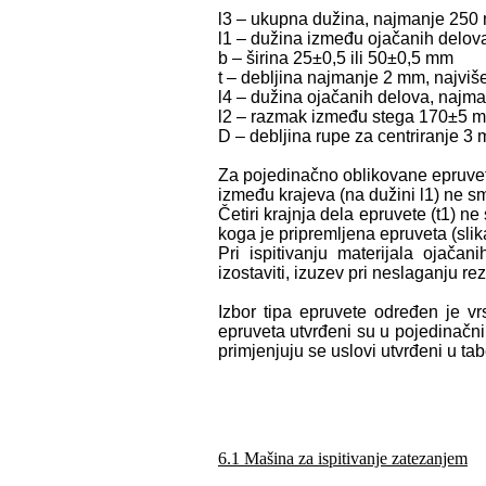
l3 – ukupna dužina, najmanje 250
l1 – dužina između ojačanih delo
b – širina 25±0,5 ili 50±0,5 mm
t – debljina najmanje 2 mm, najvi
l4 – dužina ojačanih delova, najm
l2 – razmak između stega 170±5 
D – debljina rupe za centriranje 3
Za pojedinačno oblikovane epruvete
između krajeva (na dužini l1) ne s
Četiri krajnja dela epruvete (t1) ne
koga je pripremljena epruveta (slik
Pri ispitivanju materijala ojačan
izostaviti, izuzev pri neslaganju rez
Izbor tipa epruvete određen je vr
epruveta utvrđeni su u pojedinačn
primjenjuju se uslovi utvrđeni u tabe
6.1 Mašina za ispitivanje zatezanjem