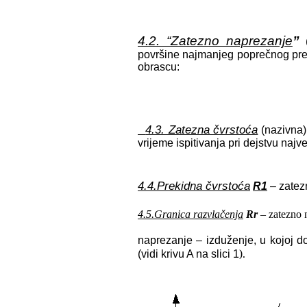
4.2. “Zatezno naprezanje
”
površine najmanjeg poprečnog pr
obrascu:
4.3. Zatezna čvrstoća
(nazivna
vrijeme ispitivanja pri dejstvu najv
4.4.Prekidna čvrstoća
R1
– zatez
4.5.Granica razvlačenja
Rr
– zatezno n
naprezanje – izduženje, u kojoj 
).
(vidi krivu A na slici 1