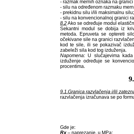
- razmak mernih oznaka na granici r
- silu na određenom razmaku mern
- prekidnu silu i/ili maksimalnu silu;
- silu na konvencionalnoj granici r
8.2
Ako se određuje modul elastičnos
Sekantni modul se dobija iz kriv
metoda. Epruveta se optereti si
očekivane sile na granici razvlače
kod te sile, ili se pokazivač iz
zabeleži sila kod tog izduženja.
Napomena:
U slučajevima kada 
izduženje određuje se konvencio
procentima.
9
9.1.Granica razvlačenja i/ili zatezn
razvlačenja izračunava se po formu
Gde je:
Rx
– naprezanje, u MPa;