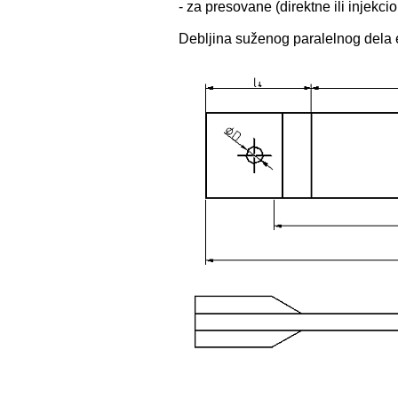
- za presovane (direktne ili injekc
Debljina suženog paralelnog dela 