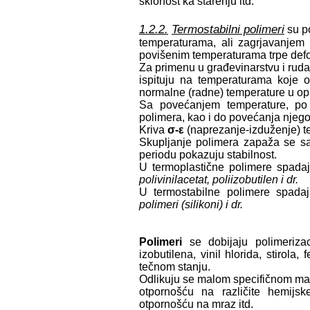
sklonost ka starenju itd.
1.2.2.
Termostabilni polimeri
su po
temperaturama, ali zagrjavanje
povišenim temperaturama trpe def
Za primenu u građevinarstvu i rudar
ispituju na temperaturama koje o
normalne (radne) temperature u o
Sa povećanjem temperature, po 
polimera, kao i do povećanja njegov
Kriva
σ-ε
(naprezanje-izduženje) t
Skupljanje polimera zapaža se s
periodu pokazuju stabilnost.
U termoplastične polimere spada
polivinilacetat, poliizobutilen i dr.
U termostabilne polimere spada
polimeri (silikoni) i dr.
Polimeri
se dobijaju polimeriza
izobutilena, vinil hlorida, stirola
tečnom stanju.
Odlikuju se malom specifičnom mas
otpornošću na različite hemijs
otpornošću na mraz itd.