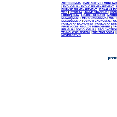
ASTRONOMIJA
|
BANKARSTVO I MONETAR
|
EKOLOGIJA - EKOLOŠKI MENADŽMENT
|
FINANSIJSKI MENADŽMENT
|
FISKALNA E
WEB
|
ISTORIJA
|
JAVNE FINANSIJE
|
KOMU
LOGOPEDIJA
|
LJUDSKI RESURSI
|
MAKRO
MENADŽMENT
|
MIKROEKONOMIJA
|
MULTI
MENADŽMENTA
|
OSNOVI EKONOMIJE
|
OS
POSLOVNA EKONOMIJA
|
POSLOVNA ETI
PROIZVODNI I USLUŽNI MENADŽMENT
|
PR
RELIGIJA
|
SOCIOLOGIJA
|
SPOLJNOTRGO
TEHNOLOŠKI SISTEMI
|
TURIZMOLOGIJA
|
NOVINARSTVO
preu