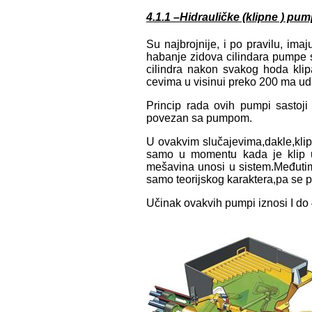
4.1.1 –Hidrauličke (klipne ) pu
Su najbrojnije, i po pravilu, ima
habanje zidova cilindara
pumpe 
cilindra nakon svakog hoda kli
cevima u visinui preko 200 ma uda
Princip rada ovih pumpi sastoj
povezan sa pumpom.
U ovakvim slučajevima,dakle,klip
samo u momentu kada je klip 
mešavina unosi u sistem.Međutim 
samo teorijskog karaktera,pa se 
Učinak ovakvih pumpi iznosi I do 