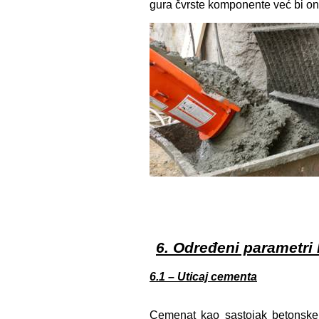
gura čvrste komponente već bi one
6. Određeni parametri
6.1 – Uticaj cementa
Cemenat kao sastojak betonske