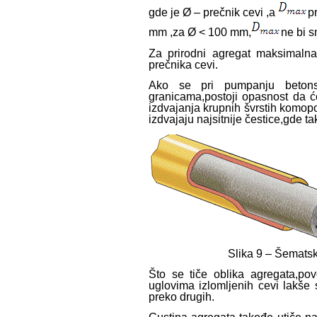
gde je Ø – prečnik cevi ,a
p
mm ,za Ø < 100 mm,
ne bi 
Za prirodni agregat maksimalna
prečnika cevi.
Ako se pri pumpanju betons
granicama,postoji opasnost da ć
izdvajanja krupnih švrstih komopo
izdvajaju najsitnije čestice,gde ta
Slika 9 – Šematsk
Što se tiče oblika agregata,pov
uglovima izlomljenih cevi lakše 
preko drugih.