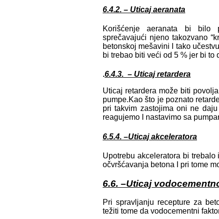
6.4.2. – Uticaj aeranata
Korišćenje aeranata bi bilo 
sprečavajući njeno takozvano “kr
betonskoj mešavini I tako učestv
bi trebao biti veći od 5 % jer bi
.
6.4.3. – Uticaj retardera
Uticaj retardera može biti povol
pumpe.Kao što je poznato retarde
pri takvim zastojima oni ne da
reagujemo I nastavimo sa pumpa
6.5.4. –Uticaj akceleratora
Upotrebu akceleratora bi trebalo
očvršćavanja betona I pri tome m
6.6. –Uticaj vodocementn
Pri spravljanju recepture za be
težiti tome da vodocementni fakto