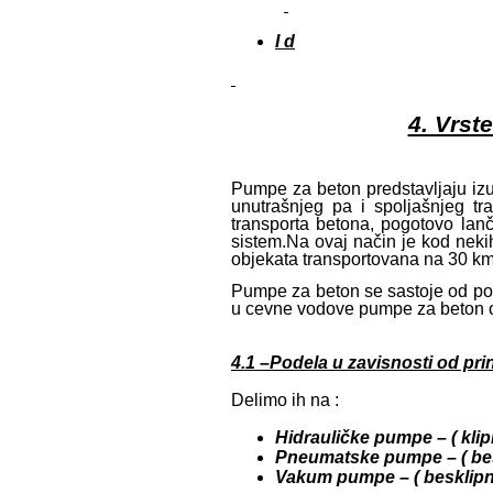
I d
4. Vrst
Pumpe za beton predstavljaju iz
unutrašnjeg pa i spoljašnjeg tr
transporta betona, pogotovo lan
sistem.Na ovaj način je kod nek
objekata transportovana na 30 km 
Pumpe za beton se sastoje od po
u cevne vodove pumpe za beton 
4.1 –Podela u zavisnosti od pri
Delimo ih na :
Hidrauličke pumpe – ( klip
Pneumatske pumpe – ( bes
Vakum pumpe – ( besklipn