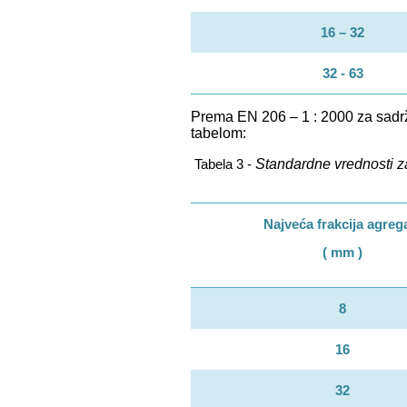
16 – 32
32 - 63
Prema EN 206 – 1 : 2000 za sadrža
tabelom:
Standardne vrednosti za
Tabela 3 -
Najveća frakcija agreg
( mm )
8
16
32