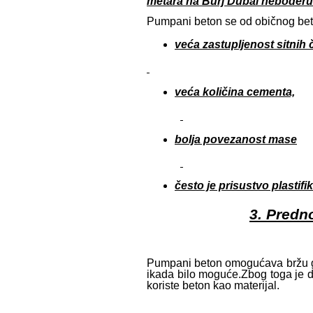
metara na Burj Dubai neboderu
Pumpani beton se od običnog bet
veća zastupljenost sitnih 
veća količina cementa,
bolja povezanost mase
često je prisustvo plastifi
3. Predn
Pumpani beton omogućava bržu gra
ikada bilo moguće.Zbog toga je d
koriste beton kao materijal.