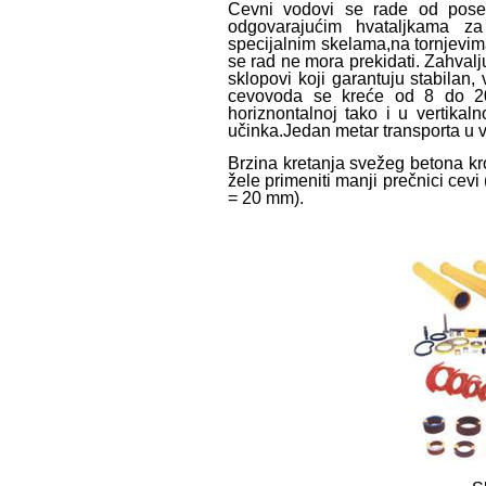
Cevni vodovi se rade od posebn
odgovarajućim hvataljkama za
specijalnim skelama,na tornjevima
se rad ne mora prekidati. Zahvalj
sklopovi koji garantuju stabilan,
cevovoda se kreće od 8 do 2
horiznontalnoj tako i u vertik
učinka.Jedan metar transporta u v
Brzina kretanja svežeg betona kr
žele primeniti manji prečnici cev
= 20 mm).