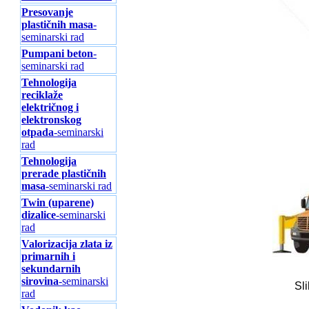
Presovanje
plastičnih masa
-
seminarski rad
Pumpani beton
-
seminarski rad
Tehnologija
reciklaže
električnog i
elektronskog
otpada
-seminarski
rad
Tehnologija
prerade plastičnih
masa
-seminarski rad
Twin (uparene)
dizalice
-seminarski
rad
Valorizacija zlata iz
primarnih i
sekundarnih
sirovina
-seminarski
Sl
rad