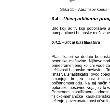
Slika 11 – Abramsov konus 
6.4 – Uticaj aditivana p
Bilo koji aditiv koji poboljšava 
pumpabilnost betonske mešavine
6.4.1. –Uticaj plastifikatora
Plastifikatori se dodaju betonskoj
betonske mešavine. Njihovompr
prinepromenjenoj količni vode za s
tečljivosti betonske mešavine. 
"maziva".Plastifikatori ovog tip
smanjuje trenjeu masi i sman
početnomperiodu. Na taj način v
betonske mešavine,Koja je vrlo 
Primenom plastifikatora, odnos
fizičko-mehaničke karakaterist
tečenje, povećavatrajnost očvrslo