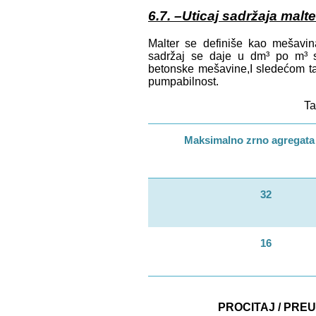
6.7. –Uticaj sadržaja malt
Malter se definiše kao mešavin
sadržaj se daje u dm³ po m³ s
betonske mešavine,I sledećom ta
pumpabilnost.
Ta
Maksimalno zrno agregata
32
16
PROCITAJ / PRE