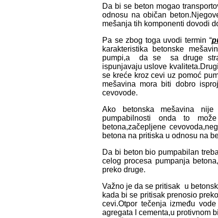
Da bi se beton mogao transporto
odnosu na običan beton.Njegov
mešanja tih komponenti dovodi do 
Pa se zbog toga uvodi termin “
p
karakteristika betonske mešav
pumpi,a da se sa druge strane
ispunjavaju uslove kvaliteta.Dr
se kreće kroz cevi uz pomoć pum
mešavina mora biti dobro ispr
cevovode.
Ako betonska mešavina nije 
pumpabilnosti onda to može
betona,začepljene cevovoda,neg
betona na pritiska u odnosu na bet
Da bi beton bio pumpabilan tre
celog procesa pumpanja betona,k
preko druge.
Važno je da se pritisak u betonsk
kada bi se pritisak prenosio prek
cevi.Otpor tečenja između vode
agregata I cementa,u protivnom bi 