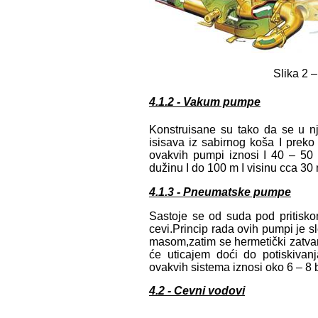
Slika 2 
4.1.2 - Vakum pumpe
Konstruisane su tako da se u n
isisava iz sabirnog koša I pre
ovakvih pumpi iznosi I 40 – 50
dužinu I do 100 m I visinu cca 30 
4.1.3 - Pneumatske pumpe
Sastoje se od suda pod pritisko
cevi.Princip rada ovih pumpi je 
masom,zatim se hermetički zatvar
će uticajem doći do potiskivan
ovakvih sistema iznosi oko 6 – 8 
4.2 - Cevni vodovi