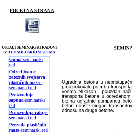
POCETNA STRANA
OSTALI SEMINARSKI RADOVI
SEMINA
IZ
TEHNOLOŠKIH SISTEMA
Guma
-seminarski
rad
Odredjivanje
zateznih svojstava
Ugradnja betona u nepristupačni
plastičnih masa
-
prouzrokovalo potrebu transpor
seminarski rad
veoma efikasan i pouzdan način
Proizvodnja
transporta betona u određenom m
sapuna
-seminarski
brzina ugradnje pumpanog beton
rad
beton uopšte mogao transporto
odnosu na druge betone.
Proizvodnja rakije
-
seminarski rad
Prerada plastičnih
masa
-seminarski rad