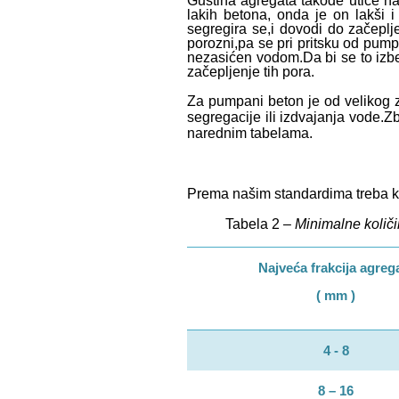
Gustina agregata takođe utiče na
lakih betona, onda je on lakši 
segregira se,i dovodi do začeplj
porozni,pa se pri pritsku od pump
nezasićen vodom.Da bi se to izbeg
začepljenje tih pora.
Za pumpani beton je od velikog z
segregacije ili izdvajanja vode.Z
narednim tabelama.
Prema našim standardima treba kor
Tabela 2 –
Minimalne količ
Najveća frakcija agreg
( mm )
4 - 8
8 – 16