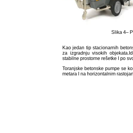
Slika 4– 
Kao jedan tip stacionarnih beto
za izgradnju visokih objekata.
stabilne prostorne rešetke I po sv
Toranjske betonske pumpe se kor
metara I na horizontalnim rastoja