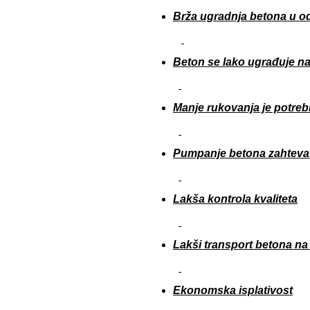
Brža ugradnja betona u o
Beton se lako ugrađuje na
Manje rukovanja je potrebn
Pumpanje betona zahteva 
Lakša kontrola kvaliteta
Lakši transport betona na
Ekonomska isplativost