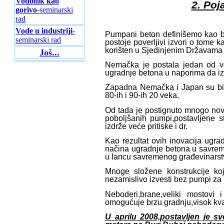
Vodonik kao
2. Poj
gorivo
-seminarski
rad
Vode u industriji
-
Pumpani beton definišemo kao be
seminarski rad
postoje poverljivi izvori o tome 
korišten u Sjedinjenim Državama
Još...
Nemačka je postala jedan od vod
ugradnje betona u naporima da izv
Zapadna Nemačka i Japan su bil
80-ih i 90-ih 20 veka.
Od tada je postignuto mnogo novi
poboljšanih pumpi,postavljene s
izdrže veće pritiske i dr.
Kao rezultat ovih inovacija ugr
načina ugradnje betona u savre
u lancu savremenog građevinarstva
Mnoge složene konstrukcije ko
nezamislivo izvesti bez pumpi za
Neboderi,brane,veliki mostovi
omogućuje brzu gradnju,visok kval
U aprilu 2008,postavljen je s