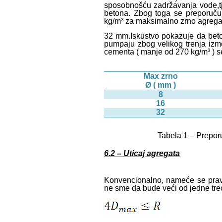
sposobnošću zadržavanja vode,tj
betona. Zbog toga se preporuč
kg/m³ za maksimalno zrno agrega
32 mm.Iskustvo pokazuje da beto
pumpaju zbog velikog trenja iz
cementa ( manje od 270 kg/m³ ) 
Max zrno
Ø ( mm )
8
16
32
Tabela 1 – Prepor
6.2 – Uticaj agregata
Konvencionalno, nameće se prav
ne sme da bude veći od jedne tre