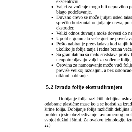
ekscentrični.
Valjci za vođenje mogu biti nepravilno p
blago podešavanje.
Duvano crevo se može ljuljati usled talasa
sprečilo horizontalno ljuljanje creva, potr
ekstruder.
Veliki odnos duvanja može dovesti do ne
Upotrba granulata veće gustine povećava k
Pošto nabiranje preovladava kod tanjih fo
ukoliko je folija tanja i radna brzina veća
Sa granulatima sa malo sredstava protiv 
neupotrebljavaju valjci za vođenje folije,
Osovina za namotavanje može vući folij
previše velikoj razdaljini, a bez oslonc
otkloni nabiranje.
5.2 Izrada folije ekstrudiranjem
Dobijanje folija različitih debljina uslo
odabrane plastične mase koja se koristi za izrad
širine folija. Dobijanje folija različitih deblji
problem jeste obezbeđivanje ravnomernog protok
svojoj dužini i širini.
Za ovakvu tehnologiju izr
11
).