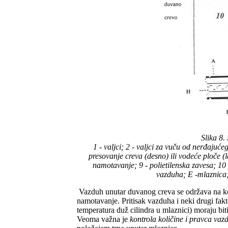
Slika 8.
1 - valjci; 2 - valjci za vuču od nerđajuće
presovanje creva (desno) ili vodeće ploče (le
namotavanje; 9 - polietilenska zavesa; 10 
vazduha; E -mlaznica; 
Vazduh unutar duvanog creva se održava na kons
namotavanje. Pritisak vazduha i neki drugi faktor
temperatura duž cilindra u mlaznici) moraju biti
Veoma važna je
kontrola količine i pravca vaz