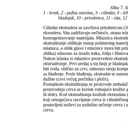
Slika 7. 
1 - levak, 2 - pužna osovina, 3 - cilindar, 4 - l
hladnjak, 10 - prirubnica, 11 - sita, 12
Cilindar ekstrudera se završava prirubnicom (10) 
eksrudera. Sita zadržavaju nečistoće, strana t
homogenizovanje materijala. Mlaznica ekstrudera
ekstrudiranje oblikuje rastop polimernig materi
mlatnica, a oblik glave i mlaznice mora biti pril
oblika) odnosno za izradu traka, folija i filmova
Nakon izlaska iz mlaznice proizvedeni ekstrudat
ekstrudiranje.
Prvi uređaj u toj liniji je hlad
biti voda, obično za cevi, odnosno struja kompr
za hlađenje. Posle hlađenja, ekstrudat se namota
dužine (cevi većeg prečnika i ploče).
Postupkom ekstrudiranja se proizvode ambalažni m
proizvodnju creva se koriste rotirajuće kružne g
ili dole). Kod ekstrudiranja kružnih ekstrudata 
koji omogućava razvijanje creva iz cilindrično
postavljeni noževi za uzdužno sečenje creva i ur
creva.