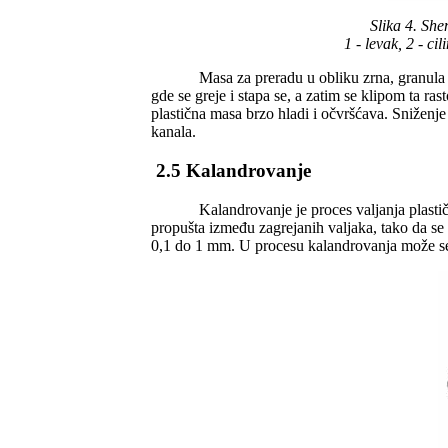
Slika 4. Sh
1 - levak, 2 - cil
Masa za preradu u obliku zrna, granula ili pr
gde se greje i stapa se, a zatim se klipom ta r
plastična masa brzo hladi i očvršćava. Sniženj
kanala.
2.5 Kalandrovanje
Kalandrovanje je proces valjanja plastičnih 
propušta između zagrejanih valjaka, tako da se d
0,1 do 1 mm. U procesu kalandrovanja može se n