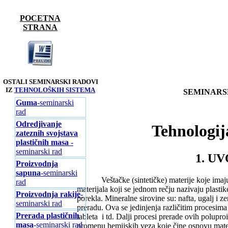
POCETNA
STRANA
OSTALI SEMINARSKI RADOVI
IZ
TEHNOLOŠKIH SISTEMA
SEMINARS
Guma
-seminarski
rad
Odredjivanje
Tehnologij
zateznih svojstava
plastičnih masa
-
seminarski rad
1. U
Proizvodnja
sapuna
-seminarski
Veštačke (sintetičke) materije koje im
rad
materijala koji se jednom rečju nazivaju plasti
Proizvodnja rakije
-
porekla. Mineralne sirovine su: nafta, ugalj i z
seminarski rad
preradu. Ova se jedinjenja različitim procesima
Prerada plastičnih
tableta i td. Dalji procesi prerade ovih polupr
masa
-seminarski rad
promenu hemijskih veza koje čine osnovu mater