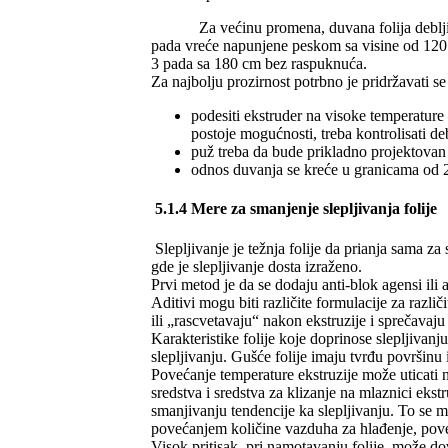
Za većinu promena, duvana folija debljine 38
pada vreće napunjene peskom sa visine od 120 
3 pada sa 180 cm bez raspuknuća.
Za najbolju prozirnost potrbno je pridržavati se
podesiti ekstruder na visoke temperature 
postoje mogućnosti, treba kontrolisati debl
puž treba da bude prikladno projektova
odnos duvanja se kreće u granicama od 2
5.1.4 Mere za smanjenje slepljivanja folije
Slepljivanje je težnja folije da prianja sama z
gde je slepljivanje dosta izraženo.
Prvi metod je da se dodaju anti-blok agensi ili a
Aditivi mogu biti različite formulacije za različ
ili „rascvetavaju“ nakon ekstruzije i sprečavaju s
Karakteristike folije koje doprinose slepljivanj
slepljivanju. Gušće folije imaju tvrđu površinu 
Povećanje temperature ekstruzije može uticati n
sredstva i sredstva za klizanje na mlaznici ekst
smanjivanju tendencije ka slepljivanju. To se 
povećanjem količine vazduha za hlađenje, pove
Visok pritisak, pri namotavanju folije, može dov