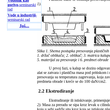
Vodonik kao
1).
gorivo
-seminarski
rad
Vode u industriji
-
seminarski rad
Još...
Slika 1. Shema postupka presovanja plastični
1. držač oblikača; 2. oblikač; 3. matrica kalu
5. materijal za presovanje i 6. predmet obrade
U prvoj fazi, u kalup se dozira odgovarajući 
alat se zatvara i plastična masa pod pritiskom 
presovanja su temperatura zagrevanja, koja zavi
predmeta obrade i kreće se do 100 daN/cm2.
2.2 Ekstrudiranje
Ekstrudiranje ili istiskivanje, primenjuje 
2).
Masa za preradu se sipa kroz levak u cilinda
koja u sebi sadrže sita kroz koja se istiskuje pl