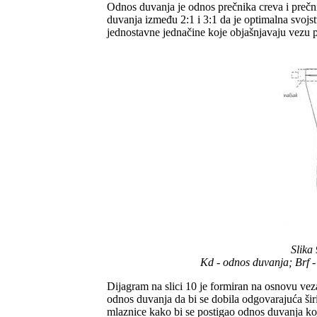
Odnos duvanja je odnos prečnika creva i prečn
duvanja između 2:1 i 3:1 da je optimalna svojstv
jednostavne jednačine koje objašnjavaju vezu pr
Slika
Kd - odnos duvanja; Brf - 
Dijagram na slici 10 je formiran na osnovu vez
odnos duvanja da bi se dobila odgovarajuća širin
mlaznice kako bi se postigao odnos duvanja koji