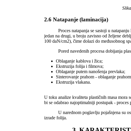
Slik
2.6 Natapanje (laminacija)
Proces natapanja se sastoji u natapanju listo
jedan na drugi, u broju zavisno od željene deblj
100 daN/cm2), čime dolazi do međusobnog spaj
Pored navedenih procesa dobijanja plastičn
Oblaganje kablova i žica;
Ekstruzija folija i filmova;
Oblaganje putem nanošenja prevlaka;
Sinterovanje prahom - oblaganje prahom
Ekstruzija vlakana.
U toku analize kvaliteta plastičnih masa mora 
bi se odabrao najoptimalniji postupak - proces 
U narednom poglavlju pojašnjena su osnovna s
izrade folija.
3. KARAKTERIS