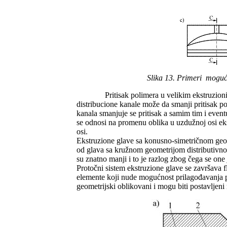
Slika 13. Primeri mogući
Pritisak polimera u velikim ekstruzionim 
distribucione kanale može da smanji pritisak p
kanala smanjuje se pritisak a samim tim i event
se odnosi na promenu oblika u uzdužnoj osi eks
osi.
Ekstruzione glave sa konusno-simetričnom geome
od glava sa kružnom geometrijom distributivno
su znatno manji i to je razlog zbog čega se one
Protočni sistem ekstruzione glave se završava 
elemente koji nude mogućnost prilagođavanja pr
geometrijski oblikovani i mogu biti postavljeni