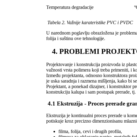
Temperatura degradacije
º
Tabela 2. Važnije karateristike PVC i PVDC
U narednom poglavlju obrazložena je problemat
folija i suštinu ove tehnologije.
4. PROBLEMI PROJEKT
Projektovanje i konstrukcija proizvoda iz pla
važnosti vrsta polimera koji treba primeniti, i
Između projektanta, odnosno konstruktora proi
je uska saradnja i razmena mišljenja, kako bi 
Projektant, a ponekad dizajner, i konstruktor 
konstrukciju kalupa i sam postupak prerade, tj
4.1 Ekstruzija - Proces prerade gra
Ekstruzija je kontinualni proces prerade u kome 
potiskuje kroz precizno dimenzionisanu mlazni
filma, folija, cevi i drugih profila,
filmova za oblaganje papira, metalnih folij