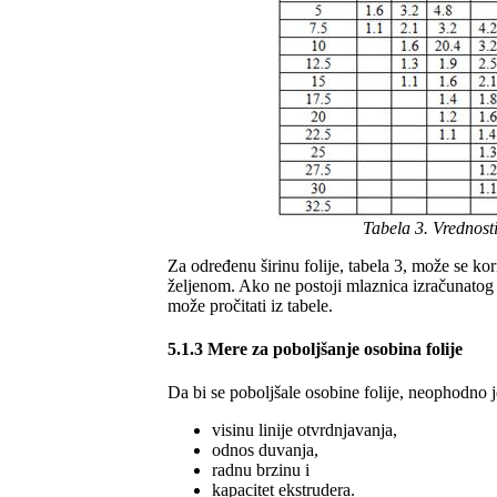
Tabela 3. Vrednost
Za određenu širinu folije, tabela 3, može se kor
željenom. Ako ne postoji mlaznica izračunatog p
može pročitati iz tabele.
5.1.3 Mere za poboljšanje osobina folije
Da bi se poboljšale osobine folije, neophodno j
visinu linije otvrdnjavanja,
odnos duvanja,
radnu brzinu i
kapacitet ekstrudera.