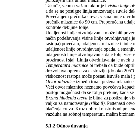
položajem trna unutar mlaznice.
Takođe, veoma važan faktor je i
visina linije o
a da se ne postigne linija smrzavanja suviše da
Povećanjem prečnika creva, visina linije otvrd
prečnik mlaznice do 90 cm. Preporučena udaljen
kontrole debljine folije.
Udaljenost linije otvrdnjavanja može biti poveć
način podešavanja visine linije otvrdnjavanja 
rastopa) povećaju, udaljenost mlaznice i linij
udaljenost linije otvrdnjavanja opada, a smanji
udaljenosti linije otvrdnjavanja daje foliji vi
prozirnost i sjaj. Linija otvrdnjavanja je uvek 
Temperatura mlaznice
bi trebala da bude otpril
dozvoljava oprema za ekstruziju (do oko 205°C) 
viskoznost rastopa može postati isuviše mala i 
Otvor mlaznice
između trna i prstena mlaznice
Veći otvor mlaznice neznatno povećava kapacitet
postoji mogućnost da se folija prekine, kada se i
Brzina hlađenja creva
je bitna za postizanje vis
valjku za namotavanje
(slika 8).
Prstenasti otvo
hlađenja creva. Kroz dobro konstruisani prsten
vazduha na sobnoj temperaturi, malim brzina
5.1.2 Odnos duvanja