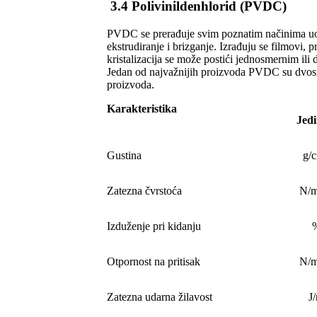
3.4 Polivinildenhlorid (PVDC)
PVDC se prerađuje svim poznatim načinima uobi
ekstrudiranje i brizganje. Izrađuju se filmovi, p
kristalizacija se može postići jednosmernim il
Jedan od najvažnijih proizvoda PVDC su dvosme
proizvoda.
Karakteristika
Jedi
Gustina
g/
Zatezna čvrstoća
N/
Izduženje pri kidanju
Otpornost na pritisak
N/
Zatezna udarna žilavost
J