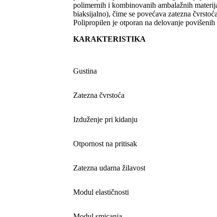
polimernih i kombinovanih ambalažnih materijal
biaksijalno), čime se povećava zatezna čvrstoća
Polipropilen je otporan na delovanje povišenih
KARAKTERISTIKA
Gustina
Zatezna čvrstoća
Izduženje pri kidanju
Otpornost na pritisak
Zatezna udarna žilavost
Modul elastičnosti
Modul smicanja