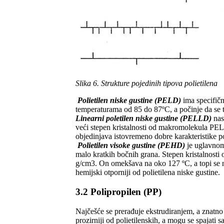
Slika 6.
Strukture pojedinih tipova polietilena
Polietilen niske gustine (PELD)
ima specifič
temperaturama od 85 do 87ºC, a počinje da se 
Linearni poletilen niske gustine (PELLD)
nas
veći stepen kristalnosti od makromolekula PELD
objedinjava istovremeno dobre karakteristike po
Polietilen visoke gustine (PEHD)
je uglavnom
malo kratkih bočnih grana. Stepen kristalnosti 
g/cm3. On omekšava na oko 127 ºC, a topi se n
hemijski otporniji od polietilena niske gustine.
3.2 Polipropilen (PP)
Najčešće
se prerađuje ekstrudiranjem, a znatno
prozirniji od polietilenskih, a mogu se spajati