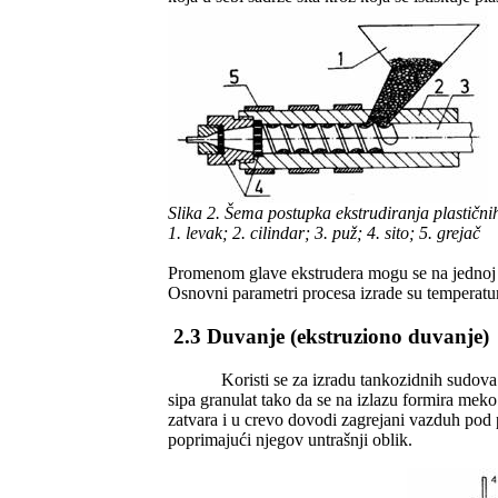
Slika 2. Šema postupka ekstrudiranja plastičn
1. levak; 2. cilindar; 3. puž; 4. sito; 5. grejač
Promenom glave ekstrudera mogu se na jednoj ma
Osnovni parametri procesa izrade su temperatura
2.3 Duvanje (ekstruziono duvanje)
Koristi se za izradu tankozidnih sudova o
sipa granulat tako da se na izlazu formira mek
zatvara i u crevo dovodi zagrejani vazduh pod 
poprimajući njegov untrašnji oblik.