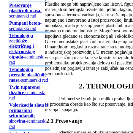
Plastike mogu biti napravljene kao listovi, figure
Presovanje
materijali su hemijski rezistentni, jeftini, lag
plastičnih masa
-
sposobnost termozavarivanja, lako se štampaju,
seminarski rad
napunjeno i zatvoreno u istoj proizvodnoj liniji.
Pumpani beton
-
ambalaža, mada je zastupljenost plastičnih mat
seminarski rad
granama moderne industrije. Mogućnost ponovne 
Tehnologija
ispoljava gledano sa ekonomskog ali i ekološk
reciklaže
Glavni nedostatak plastičnih materijala je njiho
električnog i
U narednom poglavlju razmatrane su tehnologije 
elektronskog
u industrijskoj proizvodnji. U trećem poglavlju
otpada
-seminarski
vrsta plastičnih masa koje se koriste za izradu 
rad
problematiku projektovanja delova od plastični
poslednjem poglavlju iznet je zaključak na osno
Tehnologija
seminarski rad.
prerade plastičnih
masa
-seminarski rad
2. TEHNOLOGI
Twin (uparene)
dizalice
-seminarski
rad
Polimeri se izrađuju u obliku praha, ljuspica
se procesima obrade kao što su: presovanje, ist
Valorizacija zlata iz
rezanja i spajanja.
primarnih i
sekundarnih
2.1 Presovanje
sirovina
-seminarski
rad
Plastične mase se oblikuju presovanjem na 