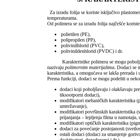
Za izradu folija se koriste isključivo plastomer
temperaturama.
Od polimera se za izradu folija najčešće koriste
polietilen (PE),
polipropilen (PP),
polivinilhlorid (PVC),
polivinildenhlorid (PVDC) i dr.
Karakteristike polimera se mogu poboljšati 
nazivaju
polimernim materijalima
. Dodaci se m
karakteristika, a omogućava se lakša prerada i 
Prema funkciji, dodaci se mogu podeliti u neko
dodaci koji poboljšavaju i olakšavaju prer
tiksootporni dodaci),
modifikatori mehaničkih karakteristika (pl
umrežavanje),
modifikatori površinskih karakteristika (s
prijanjanja – lepljenja filma u namotaju, 
modifikatori optičkih karakteristika (pigme
dodaci za povećanje postojanosti (svetlosni
ostali dodaci (dodaci za smanjenje gorivo
deaktivatori, dezodoransi i dr.).