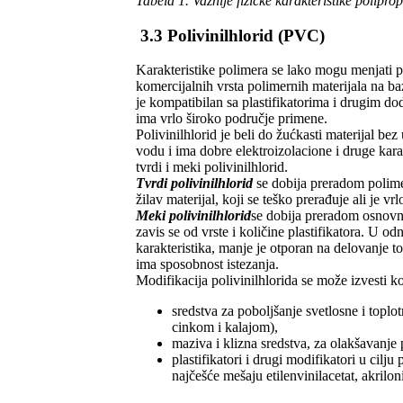
Tabela 1.
Važnije fizičke karakteristike polipro
3.3 Polivinilhlorid (PVC)
Karakteristike polimera se lako mogu menjati 
komercijalnih vrsta polimernih materijala na baz
je kompatibilan sa plastifikatorima i drugim dod
ima vrlo široko područje primene.
Polivinilhlorid je beli do žućkasti materijal bez
vodu i ima dobre elektroizolacione i druge kara
tvrdi i meki polivinilhlorid.
Tvrdi polivinilhlorid
se dobija preradom polimer
žilav materijal, koji se teško prerađuje ali je vr
Meki polivinilhlorid
se dobija preradom osnovno
zavis se od vrste i količine plastifikatora. U od
karakteristika, manje je otporan na delovanje top
ima sposobnost istezanja.
Modifikacija polivinilhlorida se može izvesti k
sredstva za poboljšanje svetlosne i toplot
cinkom i kalajom),
maziva i klizna sredstva, za olakšavanje 
plastifikatori i drugi modifikatori u cilj
najčešće mešaju etilenvinilacetat, akriloni