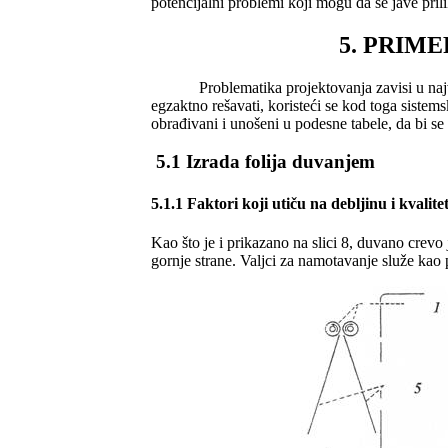
potencijalni problemi koji mogu da se jave prili
5. PRIM
Problematika projektovanja zavisi u naj
egzaktno rešavati, koristeći se kod toga siste
obrađivani i unošeni u podesne tabele, da bi se
5.1 Izrada folija duvanjem
5.1.1 Faktori koji utiču na debljinu i kvalitet
Kao što je i prikazano na slici 8, duvano crev
gornje strane. Valjci za namotavanje služe kao p