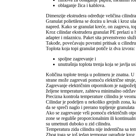
oblaganje žica i kablova.
Dimenzije ekstrudera određuje veličina cilindra
Granulat polietilena se dozira u levak i kroz ul
napred. Kako se granulat kreće, on zagreva, top
Kroz cilindar ekstrudera granulat PE prelazi u
adapter i mlaznicu. Paket sita prvenstveno služ
Takođe, povećavaju povratni pritisak u cilindru 
Toplota koja topi granulat potiče iz dva izvora:
spoljne zagrevanje i
unutrašnja toplota trenja koja se javlja 
Količina toplote trenja u polimeru je znatna. U 
strane može zagrevati pomoću električne struje,
Zagrevanje električnim otpornikom je najpožel
željene temperature, zahteva minimalno održava
Precizna kontrola temperature cilindra je veom
Cilindar je podeljen u nekoliko grejnih zona, k
da se spreči naglo i prerano topljenje granulata
Ako se zagrevanje vrši pomoću električnih otp
zone se reguliše proporcionalnim ili kontinua
su umetnuti duboko u zid cilindra.
Temperatura zida cilindra nije indentična sa t
Zbog toga se još jedan termopar ugrađuje kroz 