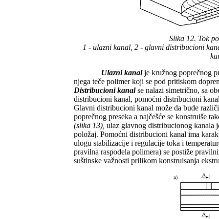
Slika 12. Tok p
1 - ulazni kanal, 2 - glavni distribucioni ka
ka
Ulazni kanal
je kružnog poprečnog pr
njega teče polimer koji se pod pritiskom doprema
Distribucioni kanal
se nalazi simetrično, sa ob
distribucioni kanal, pomoćni distribucioni kanal
Glavni distribucioni kanal može da bude različ
poprečnog preseka a najčešće se konstruiše ta
(slika 13),
ulaz glavnog distribucionog kanala j
položaj. Pomoćni distribucioni kanal ima karakt
ulogu stabilizacije i regulacije toka i temperat
pravilna raspodela polimera) se postiže praviln
suštinske važnosti prilikom konstruisanja ekstr