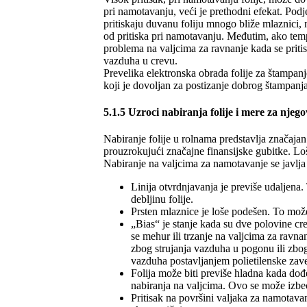
pri namotavanju, veći je prethodni efekat. Podje
pritiskaju duvanu foliju mnogo bliže mlaznici, n
od pritiska pri namotavanju. Međutim, ako tempe
problema na valjcima za ravnanje kada se pri
vazduha u crevu.
Prevelika elektronska obrada folije za štampa
koji je dovoljan za postizanje dobrog štampanja
5.1.5 Uzroci nabiranja folije i mere za njeg
Nabiranje folije u rolnama predstavlja značaja
prouzrokujući značajne finansijske gubitke. Lo
Nabiranje na valjcima za namotavanje se javlja
Linija otvrdnjavanja je previše udaljena
debljinu folije.
Prsten mlaznice je loše podešen. To mož
„Bias“ je stanje kada su dve polovine cr
se mehur ili trzanje na valjcima za ravna
zbog strujanja vazduha u pogonu ili zbog
vazduha postavljanjem polietilenske zav
Folija može biti previše hladna kada dođ
nabiranja na valjcima. Ovo se može izbeći
Pritisak na površini valjaka za namotavan