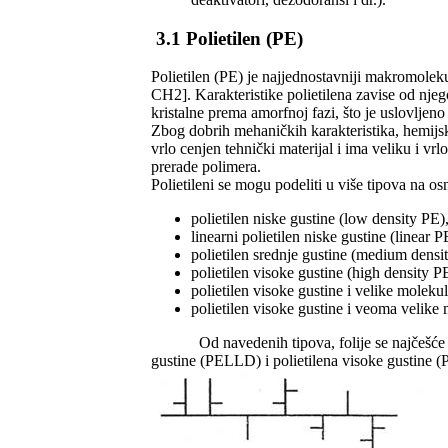
3.1 Polietilen (PE)
Polietilen (PE) je najjednostavniji makromolek
CH2]. Karakteristike polietilena zavise od njeg
kristalne prema amorfnoj fazi, što je uslovlje
Zbog dobrih mehaničkih karakteristika, hemijske
vrlo cenjen tehnički materijal i ima veliku i v
prerade polimera.
Polietileni se mogu podeliti u više tipova na o
polietilen niske gustine (low density PE
linearni polietilen niske gustine (linea
polietilen srednje gustine (medium den
polietilen visoke gustine (high density 
polietilen visoke gustine i velike mol
polietilen visoke gustine i veoma ve
Od navedenih tipova, folije se najčešće proi
gustine (PELLD) i polietilena visoke gustine 