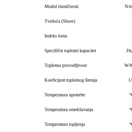
Modul elastičnosti
N/
Tvrdoća (Shore)
Indeks loma
Specifični toplotni kapacitet
J/
Toplotna provodljivost
W/
Koeficijent toplotnog širenja
1
Temperatura upotrebe
º
Temperatura omekšavanja
º
Temperatura topljenja
º