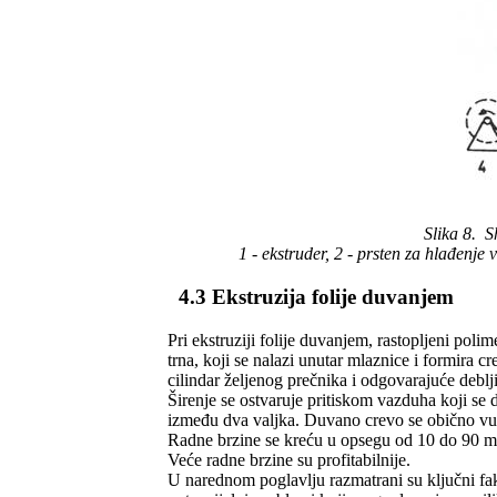
Slika 8.
S
1 - ekstruder, 2 - prsten za hlađenje
4.3 Ekstruzija folije duvanjem
Pri ekstruziji folije duvanjem, rastopljeni poli
trna, koji se nalazi unutar mlaznice i formira cr
cilindar željenog prečnika i odgovarajuće deblji
Širenje se ostvaruje pritiskom vazduha koji se 
između dva valjka. Duvano crevo se obično vuč
Radne brzine se kreću u opsegu od 10 do 90 m/m
Veće radne brzine su profitabilnije.
U narednom poglavlju razmatrani su ključni fak