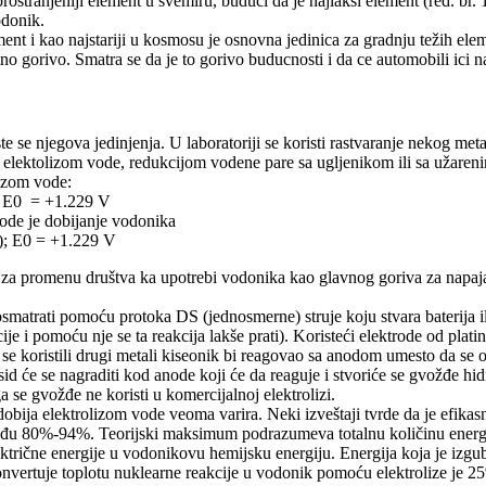
prostranjeniji element u svemiru, buduci da je najlakši element (red. br
odonik.
ent i kao najstariji u kosmosu je osnovna jedinica za gradnju težih ele
no gorivo. Smatra se da je to gorivo buducnosti i da ce automobili ici 
e se njegova jedinjenja. U laboratoriji se koristi rastvaranje nekog met
a: elektolizom vode, redukcijom vodene pare sa ugljenikom ili sa užare
izom vode:
; E0 = +1.229 V
ode je dobijanje vodonika
; E0 = +1.229 V
za promenu društva ka upotrebi vodonika kao glavnog goriva za napajan
matrati pomoću protoka DS (jednosmerne) struje koju stvara baterija ili
cije i pomoću nje se ta reakcija lakše prati). Koristeći elektrode od plat
se koristili drugi metali kiseonik bi reagovao sa anodom umesto da se o
id će se nagraditi kod anode koji će da reaguje i stvoriće se gvožđe hid
a se gvožđe ne koristi u komercijalnoj elektrolizi.
dobija elektrolizom vode veoma varira. Neki izveštaji tvrde da je efika
đu 80%-94%. Teorijski maksimum podrazumeva totalnu količinu energije
trične energije u vodonikovu hemijsku energiju. Energija koja je izgubl
onvertuje toplotu nuklearne reakcije u vodonik pomoću elektrolize je 