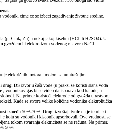
. 1). Sagara ga gotovo svaka zvezda. 75% onoga što vidite
menata.
na vodonik, cime ce se izbeci zagadivanje životne sredine.
ala (pr Cink, Zn) u nekoj jakoj kiselini (HCl ili H2SO4). U
nim gvoždem ili elektrolizom vodenog rastvora NaCl
je električnih motora i motora sa unutrašnjim
 drugi DS izvor u čaši vode (u praksi se koristi slana voda
ine , vodonikov gas bi se video da isparava kod katode, a
slobodi. Na primer koristeći elektrode od gvožđa u rastvoru
roksid. Kada se stvore velike količine vodonika elektrolitička
snost između 50%-70%. Drugi izveštaji tvrde da je teorijski
 koju su vodonik i kiseonik apsorbovali. Ove vrednosti se
jena tokom stvaranja elektriciteta se ne računa. Na primer,
25%-50%.