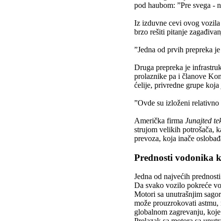
pod haubom: ”Pre svega - n
Iz izduvne cevi ovog vozila
brzo rešiti pitanje zagađiv
”Jedna od prvih prepreka je
Druga prepreka je infrastr
prolaznike pa i članove Kon
ćelije, privredne grupe koja
”Ovde su izloženi relativno 
Američka firma
Junajted te
strujom velikih potrošača, 
prevoza, koja inače oslobađa
Prednosti vodonika k
Jedna od najvećih prednosti 
Da svako vozilo pokreće vod
Motori sa unutrašnjim sagor
može prouzrokovati astmu, r
globalnom zagrevanju, koje
Prelazak sa motora sa unut