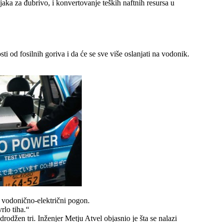
jaka za đubrivo, i konvertovanje teških naftnih resursa u
i od fosilnih goriva i da će se sve više oslanjati na vodonik.
 vodonično-električni pogon.
rlo tiha.“
odžen tri. Inženjer Metju Atvel objasnio je šta se nalazi