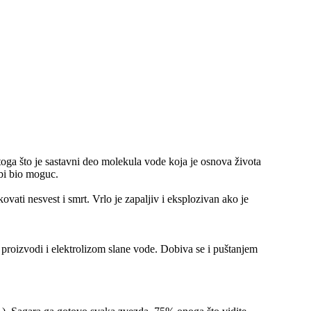
oga što je sastavni deo molekula vode koja je osnova života
 bi bio moguc.
vati nesvest i smrt. Vrlo je zapaljiv i eksplozivan ako je
oizvodi i elektrolizom slane vode. Dobiva se i puštanjem