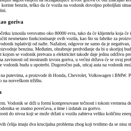
koriste benzin, teško da će vozila na vodonik dovoljno poboljšati situac
ini.
kao goriva
četku iznosila verovatno oko 80000 evra, tako da će klijentela koja će 
ućiti nesmetano funkcionisanje ovih vozila, kao što su fabrike za proizv
e vodonik isplativiji od nafte. Nažalost, odgovor ne samo da je negativ
oizvodnje benzina. Međutim, ohrabruje predviđanje da bi u skorijoj budu
t kojom se vodonik pretvara u elektricitet takođe daje jednu održivu p
ma zavisnosti od inostranih izvora goriva, u većini država će se ovaj pr
će vodonik budu u upotrebi. Dugoročno pak, uticaj auta na vodonik mo
ć na putevima, a proizvode ih Honda, Chevrolet, Volkswagen i BMW. 
o na norveškom tržištu.
a
blem. Vodonik se drži u formi kompresovane tečnosti i tokom vremena d
odonika se znatno povećava, a time i izdatak za gorivo.
sti do nivoa koji se može držati u vozilu zahteva veliku količinu energ
h ćelija imaju dva krucijalna problema zbog koji tvrdimo da se nisu st