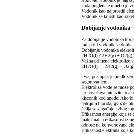
Kolicine
: Vodonik je najras
kada pogledate u nebo je v
Vodonik kao najprostiji elem
Vodonik se koristi kao raket
Dobijanje vodonika
Za dobijanje vodonika korist
industriji vodonik se dobij
Dobijanje vodonika elekrol
2H2O(l) ? 2H2(g) + O2(g)
Važna primena elektrolize v
2H2O(l) → 2H2(g) + O2(g)
Ovaj postupak je predložen 
sagorevanjem.
Elektroliza vode se može pos
jer povećava intenzitet reak
kiseonik kod anode. Ako bi 
natrijum hlorida, gvozđe oks
ćelija se zagađuje i zbog tog
Efikasnost energije koja se 
maksimalna efikasnost izme
odnose na konvertovane elek
Efikasnost elektrana koja k