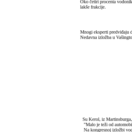
Oko četiri procenta vodonika
lakše frakcije.
Mnogi eksperti predviđaju da
Nedavna izložba u Vašingto
Su Kerol, iz Martinsburga,
”Malo je teži od automobila 
Na kongresnoj izložbi vodon