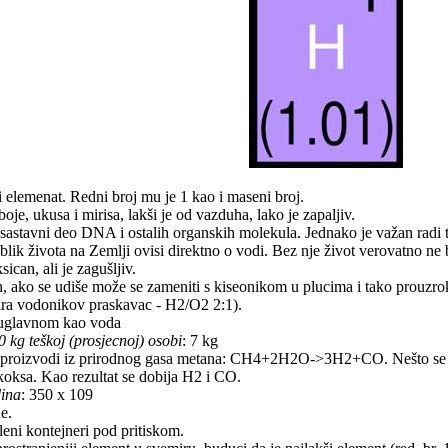
i elemenat. Redni broj mu je 1 kao i maseni broj.
boje, ukusa i mirisa, lakši je od vazduha, lako je zapaljiv.
 sastavni deo DNA i ostalih organskih molekula. Jednako je važan radi t
oblik života na Zemlji ovisi direktno o vodi. Bez nje život verovatno ne
sican, ali je zagušljiv.
n, ako se udiše može se zameniti s kiseonikom u plucima i tako prouzroko
ra vodonikov praskavac - H2/O2 2:1).
 uglavnom kao voda
kg teškoj (prosjecnoj) osobi
: 7 kg
e proizvodi iz prirodnog gasa metana: CH4+2H2O->3H2+CO. Nešto se pr
oksa. Kao rezultat se dobija H2 i CO.
dina
: 350 x 109
e.
leni kontejneri pod pritiskom.