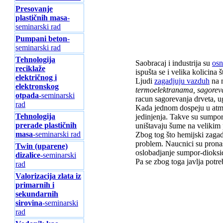
Presovanje
plastičnih masa
-
seminarski rad
Pumpani beton
-
seminarski rad
Tehnologija
Saobracaj i industrija su
osn
reciklaže
ispušta se i velika kolicina
električnog i
Ljudi
zagadjuju vazduh
na 
elektronskog
termoelektranama, sagorev
otpada
-seminarski
racun sagorevanja drveta, ug
rad
Kada jednom dospeju u atmos
Tehnologija
jedinjenja. Takve su sumpor
prerade plastičnih
uništavaju šume na velikim p
masa
-seminarski rad
Zbog tog što hemijski zagadi
problem. Naucnici su pronaš
Twin (uparene)
oslobadjanje sumpor-dioksid
dizalice
-seminarski
Pa se zbog toga javlja potr
rad
Valorizacija zlata iz
primarnih i
sekundarnih
sirovina
-seminarski
rad