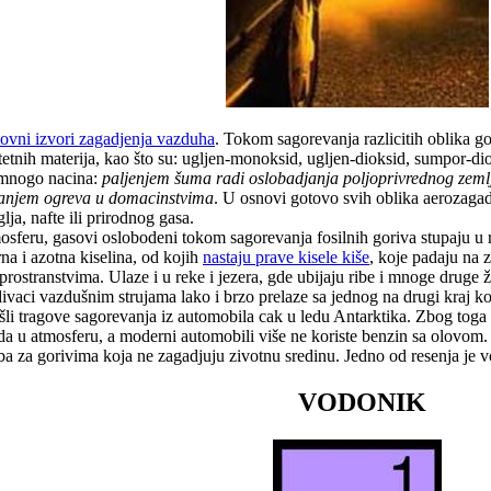
ovni izvori zagadjenja vazduha
. Tokom sagorevanja razlicitih oblika go
 štetnih materija, kao što su: ugljen-monoksid, ugljen-dioksid, sumpor-dio
mnogo nacina:
paljenjem šuma radi oslobadjanja poljoprivrednog zeml
anjem ogreva u domacinstvima
. U osnovi gotovo svih oblika aerozagad
lja, nafte ili prirodnog gasa.
feru, gasovi oslobodeni tokom sagorevanja fosilnih goriva stupaju u r
na i azotna kiselina, od kojih
nastaju prave kisele kiše
, koje padaju na 
rostranstvima. Ulaze i u reke i jezera, gde ubijaju ribe i mnoge druge ž
vaci vazdušnim strujama lako i brzo prelaze sa jednog na drugi kraj kont
li tragove sagorevanja iz automobila cak u ledu Antarktika. Zbog toga
a u atmosferu, a moderni automobili više ne koriste benzin sa olovom.
eba za gorivima koja ne zagadjuju zivotnu sredinu. Jedno od resenja je 
VODONIK