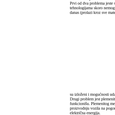
Prvi od dva problema jeste 
tehnologijama skoro nemogu
danas (prolazi kroz sve mate
su izloženi i mogućnosti ud
Drugi problem jest plemeniti
funkcionišu. Plemenitog meta
proizvodnju vozila na pogon
električna energija.