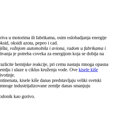
riva u motorima ili fabrikama, osim oslobadjanja energije
ksid, oksidi azota, pepeo i cad.
jišta, vožnjom automobila i aviona, radom u fabrikama i
ivanja je potreba coveka za energijom koja se dobija na
azlicite hemijske reakcije, pri cemu nastaju mnoga opasna
zemlju i ulaze u ciklus kruženja vode. Ove
kisele kiše
ivotinje.
inenata, kisele kiše danas predstavljaju veliki svetski
 mnoge industrijalizovane zemlje danas smanjuju
vodonik kao gorivo.