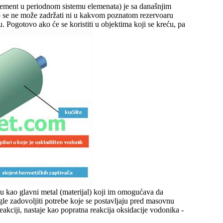
 element u periodnom sistemu elemenata) je sa današnjim
o se ne može zadržati ni u kakvom poznatom rezervoaru
u. Pogotovo ako će se koristiti u objektima koji se kreću, pa
inu kao glavni metal (materijal) koji im omogućava da
gle zadovoljiti potrebe koje se postavljaju pred masovnu
kciji, nastaje kao popratna reakcija oksidacije vodonika -