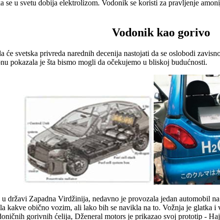
 se u svetu dobija elektrolizom. Vodonik se koristi za pravljenje amoni
Vodonik kao gorivo
 će svetska privreda narednih decenija nastojati da se oslobodi zavisnost
nu pokazala je šta bismo mogli da očekujemo u bliskoj budućnosti.
 u državi Zapadna Virdžinija, nedavno je provozala jedan automobil na
kakve obično vozim, ali lako bih se navikla na to. Vožnja je glatka i v
ičnih gorivnih ćelija, Dženeral motors je prikazao svoj prototip - Hajdr