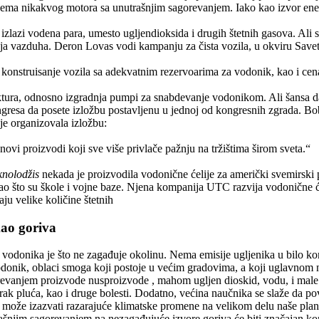
ema nikakvog motora sa unutrašnjim sagorevanjem. Iako kao izvor ene
 izlazi vodena para, umesto ugljendioksida i drugih štetnih gasova. Ali
anja vazduha. Deron Lovas vodi kampanju za čista vozila, u okviru Savet
 konstruisanje vozila sa adekvatnim rezervoarima za vodonik, kao i cen
uktura, odnosno izgradnja pumpi za snabdevanje vodonikom. Ali šansa
gresa da posete izložbu postavljenu u jednoj od kongresnih zgrada. Bo
 je organizovala izložbu:
novi proizvodi koji sve više privlače pažnju na tržištima širom sveta.“
knolodžis
nekada je proizvodila vodonične ćelije za američki svemirski 
kao što su škole i vojne baze. Njena kompanija UTC razvija vodonične 
ju velike količine štetnih
ao goriva
vodonika je što ne zagađuje okolinu. Nema emisije ugljenika u bilo kom 
onik, oblaci smoga koji postoje u većim gradovima, a koji uglavnom na
evanjem proizvode nusproizvode , mahom ugljen dioskid, vodu, i male če
ak pluća, kao i druge bolesti. Dodatno, većina naučnika se slaže da po
 može izazvati razarajuće klimatske promene na velikom delu naše plan
rašnjim sagorevanjem na nezagađujuće izvore goriva će biti značajan