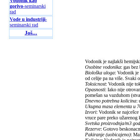
Vodonik kao
gorivo
-seminarski
rad
Vode u industriji
-
seminarski rad
Još...
Vodonik je najlakši hemijsk
Osobine vodonika
: gas bez 
Biološka uloga
: Vodonik je
od celije pa na više. Svaki 
Toksicnost
: Vodonik nije tok
Opasnosti
: Iako nije otrova
pomešan sa vazduhom (stva
Dnevno potrebna kolicina
:
Ukupna masa elementa u 70 
Izvori
: Vodonik se najcešc
vruce pare preko užarenog k
Svetska proizvodnja/m3 go
Rezerve
: Gotovo beskonacn
Pakiranje (uobicajeno)
: Ma