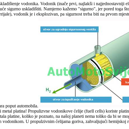
skladištenje vodonika. Vodonik (inače prvi, najlakši i najjednostavniji
će sigurno uskladištiti. Namjerno kažemo "sigurno", jer pored toga št
rijale), vodonik je i eksplozivan, pa sigurnost treba biti na prvom mjest
ara poput automobila.
 metal platina! Propulizvne vodonikove ćelije (fuell cells) koriste plat
la platine, koliko je poznato, na našoj planeti nema toliko da bi se mo
 vodonikom. U propulzivnim ćelijama goriva, zahvaljujući hemijskoj rea