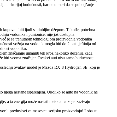
iju u skorijoj budućnosti, bar ne u meri da se poboljšanje
ih kupovati biti ljudi sa dubljim džepom. Takođe, potrebna
odnju vodonika i punionice, nije još dostupna.
an, već je sa trenutnom tehnologijom proizvodnja vodonika
ćnosti vožnja na vodonik mogla biti do 2 puta jeftinija od
rednost vodoniku.
oblem značajnije umanjiti tek kroz nekoliko decenija kada
že biti veoma značajan.Ovakvi auti nisu samo budućnost;
Poslednji ovakav model je Mazda RX-8 Hydrogen SE, koji je
eo njega nestane isparenjem. Ukoliko se auto na vodonik ne
ije, a ta energija može nastati metodama koje izazivaju
vorili preduslovi za masovnu serijsku proizvodnju! I oba su