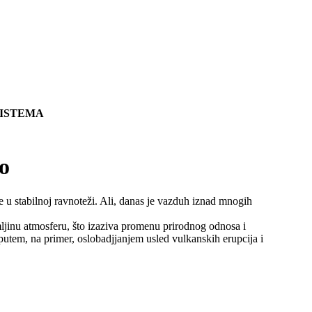
SISTEMA
o
ze u stabilnoj ravnoteži. Ali, danas je vazduh iznad mnogih
mljinu atmosferu, što izaziva promenu prirodnog odnosa i
tem, na primer, oslobadjjanjem usled vulkanskih erupcija i