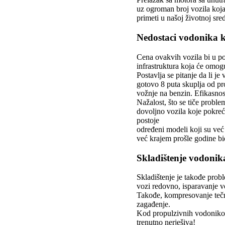
uz ogroman broj vozila koja 
primeti u našoj životnoj sred
Nedostaci vodonika 
Cena ovakvih vozila bi u po
infrastruktura koja će omog
Postavlja se pitanje da li j
gotovo 8 puta skuplja od pr
vožnje na benzin. Efikasnos
Nažalost, što se tiče proble
dovoljno vozila koje pokre
postoje
određeni modeli koji su ve
već krajem prošle godine bi
Skladištenje vodonik
Skladištenje je takođe pro
vozi redovno, isparavanje v
Takođe, kompresovanje tečno
zagađenje.
Kod propulzivnih vodonikovi
trenutno nerješiva!