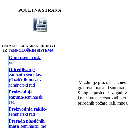
POCETNA STRANA
OSTALI SEMINARSKI RADOVI
IZ
TEHNOLOŠKIH SISTEMA
Guma
-seminarski
rad
Odredjivanje
zateznih svojstava
plastičnih masa
-
Vazduh je prozracna smeša pr
seminarski rad
gradova mracan i sumoran, a
Proizvodnja
Smog je posledica zagadjiva
sapuna
-seminarski
koncentracije osnovnih kom
rad
prirodnih požara. Ali, mnog
Proizvodnja rakije
-
seminarski rad
Prerada plastičnih
masa
-seminarski rad