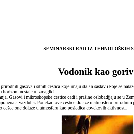
SEMINARSKI RAD IZ TEHNOLOŠKIH 
Vodonik kao goriv
irodnih gasova i sitnih cestica koje imaju stalan sastav i koje se nala
 horizont nestaje u izmaglici.
nja. Gasovi i mikroskopske cestice cadi i prašine oslobadjjaju se u Ze
ponenata vazduha. Ponekad ove cestice dolaze u atmosferu prirodnim pu
o cešce one dolaze u atmosferu kao posledica covekovih aktivnosti.