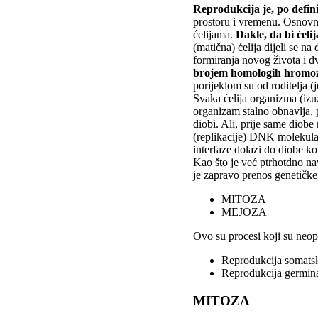
Reprodukcija je, po defini
prostoru i vremenu. Osnovni
ćelijama.
Dakle, da bi ćeli
(matična) ćelija dijeli se n
formiranja novog života i d
brojem homologih hrom
porijeklom su od roditelja 
Svaka ćelija organizma (izu
organizam stalno obnavlja, p
diobi. Ali, prije same diob
(replikacije) DNK molekula 
interfaze dolazi do diobe koj
Kao što je već ptrhotdno nav
je zapravo prenos genetičke
MITOZA
MEJOZA
Ovo su procesi koji su neop
Reprodukcija somatsk
Reprodukcija germina
MITOZA