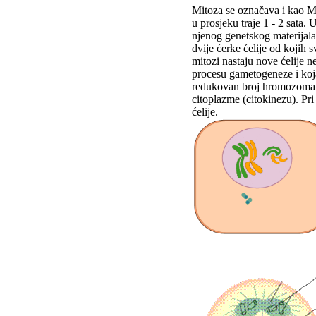
Mitoza se označava i kao M-f
u prosjeku traje 1 - 2 sata.
njenog genetskog materijala
dvije ćerke ćelije od kojih 
mitozi nastaju nove ćelije 
procesu gametogeneze i koja 
redukovan broj hromozoma k
citoplazme (citokinezu). Pri
ćelije.