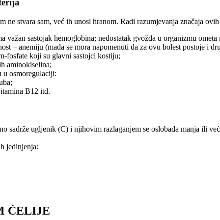
erija
m ne stvara sam, već ih unosi hranom. Radi razumjevanja značaja ovih m
ma važan sastojak hemoglobina; nedostatak gvožđa u organizmu ometa n
ost – anemiju (mada se mora napomenuti da za ovu bolest postoje i dru
m-fosfate koji su glavni sastojci kostiju;
ih aminokiselina;
u u osmoregulaciji:
zuba;
vitamina B12 itd.
o sadrže ugljenik (C) i njihovim razlaganjem se oslobađa manja ili već
h jedinjenja:
 ĆELIJE