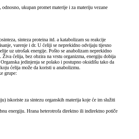
a, odnosno, ukupan promet materije i za materiju vezane
sinteza, sinteza proteina itd. a katabolizam su reakcije
anje, varenje i dr. U ćeliji se neprekidno odvijaju tijesno
ćelije uz utrošak energije. Pošto se anabolizam neprekidno
m. Živa ćelija, bez obzira na vrstu organizma, energiju dobija
 Organska jedinjenja se polako i postupno oksidišu tako da
 koju ćelija može da koristi u anabolizmu.
ke grupe:
u) iskoriste za sintezu organskih materija koje će im služiti
u energiju. Hrana heterotrofa direktno ili indirektno potiče