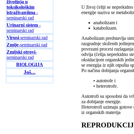
životinja u
toksikološkim
U živoj ćeliji se neprekidn
istraživanjima
-
energije naziva se metabol
seminarski rad
anabolizam i
Urinarni sistem
-
katabolizam.
seminarski rad
Virusi
-seminarski rad
Anabolizam predstavlja sinte
razgradnje složenih jedinjen
Zmije
-seminarski rad
povezani procesi razlaganja 
Zmijski otrovi
-
odvija (ćelija neprekidno sin
seminarski rad
oksidacijom organskih jedin
BIOLOGIJA
se energija iz njih otpušta 
Po načinu dobijanja organski
Još...
• autotrofe i
• heterotrofe.
Autotrofi su sposobni da vrš
za dobijanje energije.
Heterotrofi uzimaju gotove 
iz organskih materija
REPRODUKCIJ