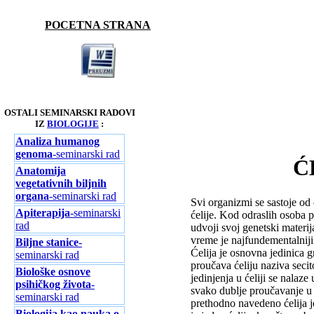
POCETNA STRANA
OSTALI SEMINARSKI RADOVI
IZ
BIOLOGIJE
:
Analiza humanog
genoma
-seminarski rad
Ć
Anatomija
vegetativnih biljnih
organa
-seminarski rad
Svi organizmi se sastoje od
Apiterapija
-seminarski
ćelije. Kod odraslih osoba po
rad
udvoji svoj genetski materija
vreme je najfundementalniji 
Biljne stanice
-
Ćelija je osnovna jedinica g
seminarski rad
proučava ćeliju naziva secit
Biološke osnove
jedinjenja u ćeliji se nalaz
psihičkog života
-
svako dublje proučavanje u 
seminarski rad
prethodno navedeno ćelija je
Biologija kao nauka o