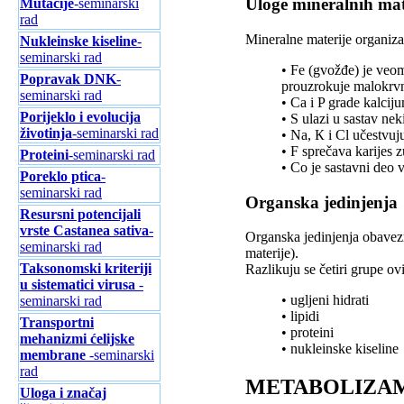
Uloge mineralnih mat
Mutacije
-seminarski
rad
Mineralne materije organiza
Nukleinske kiseline
-
seminarski rad
• Fe (gvožđe) je veo
Popravak DNK
-
prouzrokuje malokrvn
seminarski rad
• Ca i P grade kalciju
Porijeklo i evolucija
• S ulazi u sastav nek
životinja
-seminarski rad
• Na, К i Cl učestvuj
• F sprečava karijes 
Proteini
-seminarski rad
• Co je sastavni deo 
Poreklo ptica
-
seminarski rad
Organska jedinjenja
Resursni potencijali
vrste Castanea sativa
-
Organska jedinjenja obavezn
seminarski rad
materije).
Taksonomski kriteriji
Razlikuju se četiri grupe ovi
u sistematici virusa
-
• ugljeni hidrati
seminarski rad
• lipidi
Transportni
• proteini
mehanizmi ćelijske
• nukleinske kiseline
membrane
-seminarski
rad
METABOLIZAM
Uloga i značaj