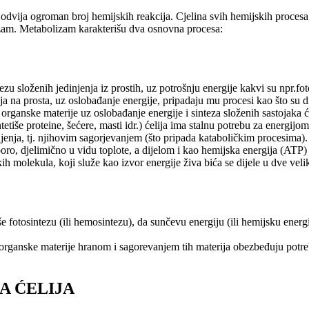
o odvija ogroman broj hemijskih reakcija. Cjelina svih hemijskih proces
izam. Metabolizam karakterišu dva osnovna procesa:
zu složenih jedinjenja iz prostih, uz potrošnju energije kakvi su npr.foto
ja na prosta, uz oslobađanje energije, pripadaju mu procesi kao što su dis
organske materije uz oslobađanje energije i sinteza složenih sastojaka 
tetiše proteine, šećere, masti idr.) ćelija ima stalnu potrebu za energijo
jenja, tj. njihovim sagorjevanjem (što pripada kataboličkim procesima).
sporo, djelimično u vidu toplote, a dijelom i kao hemijska energija (ATP)
h molekula, koji služe kao izvor energije živa bića se dijele u dve veli
e fotosintezu (ili hemosintezu), da sunčevu energiju (ili hemijsku energij
organske materije hranom i sagorevanjem tih materija obezbeđuju potrebn
A ĆELIJA