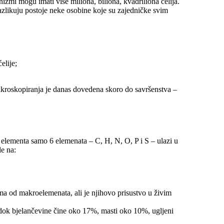
ganizmi mogu imati više miliona, biliona, kvadriliona ćelija.
azlikuju postoje neke osobine koje su zajedničke svim
elije;
 mikroskopiranja je danas dovedena skoro do savršenstva –
a elementa samo 6 elemenata – C, H, N, О, P i S – ulazi u
le na:
ma od makroelemenata, ali je njihovo prisustvo u živim
dok bjelančevine čine oko 17%, masti oko 10%, ugljeni