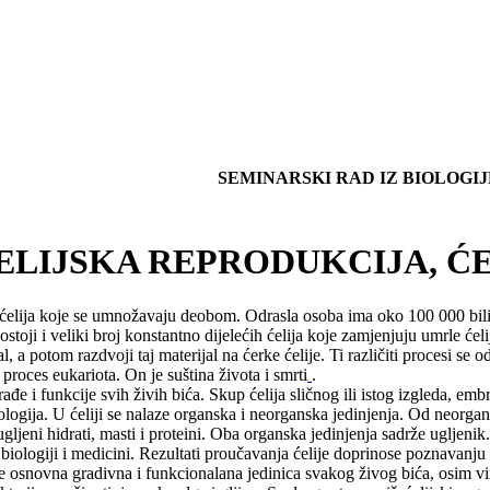
SEMINARSKI RAD IZ BIOLOGIJ
ELIJSKA REPRODUKCIJA, ĆE
 ćelija koje se umnožavaju deobom. Odrasla osoba ima oko 100 000 bilio
stoji i veliki broj konstantno dijelećih ćelija koje zamjenjuju umrle ćeli
l, a potom razdvoji taj materijal na ćerke ćelije. Ti različiti procesi se o
proces eukariota. On je suština života i smrti
.
rađe i funkcije svih živih bića. Skup ćelija sličnog ili istog izgleda, em
ologija. U ćeliji se nalaze organska i neorganska jedinjenja. Od neorgans
e ugljeni hidrati, masti i proteini. Oba organska jedinjenja sadrže ugljen
biologiji i medicini. Rezultati proučavanja ćelije doprinose poznavanju
 osnovna gradivna i funkcionalana jedinica svakog živog bića, osim virus