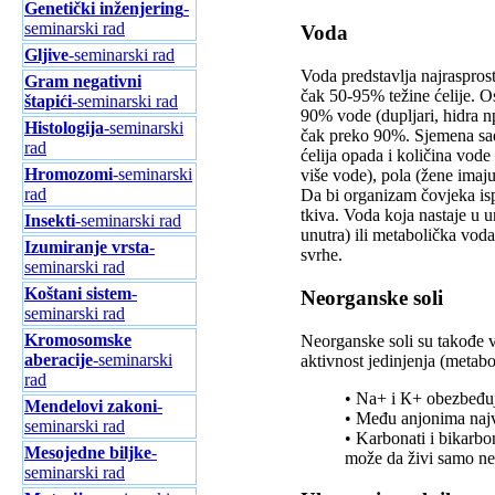
Genetički inženjering
-
seminarski rad
Voda
Gljive
-seminarski rad
Voda predstavlja najraspros
Gram negativni
čak 50-95% težine ćelije. Os
štapići
-seminarski rad
90% vode (dupljari, hidra n
Histologija
-seminarski
čak preko 90%. Sjemena sadr
rad
ćelija opada i količina vode
Hromozomi
-seminarski
više vode), pola (žene ima
rad
Da bi organizam čovjeka isp
tkiva. Voda koja nastaje u 
Insekti
-seminarski rad
unutra) ili metabolička voda
Izumiranje vrsta
-
svrhe.
seminarski rad
Koštani sistem
-
Neorganske soli
seminarski rad
Kromosomske
Neorganske soli su takođe v
aberacije
-seminarski
aktivnost jedinjenja (metabo
rad
• Na+ i К+ obezbeđuju
Mendelovi zakoni
-
• Među anjonima najvaž
seminarski rad
• Karbonati i bikarbo
Mesojedne biljke
-
može da živi samo ne
seminarski rad