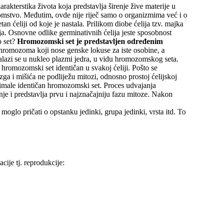
terstika života koja predstavlja širenje žive materije u
tomstvo. Međutim, ovde nije riječ samo o organizmima već i o
an ćeliji od koje je nastala. Prilikom diobe ćelija tzv. majka
lija. Osnovne odlike germinativnih ćelija jeste sposobnost
o set?
Hromozomski set je predstavljen određenim
hromozoma koji nose genske lokuse za iste osobine, a
lazi se u nukleo plazmi jedra, u vidu hromozomskog seta.
 hromozomski set identičan u svakoj ćeliji. Pošto se
zga i mišića ne podliježu mitozi, odnosno prostoj ćelijskoj
 imale identičan hromozomski set. Proces udvajanja
nje i predstavlja prvu i najznačajniju fazu mitoze. Nakon
oglo pričati o opstanku jedinki, grupa jedinki, vrsta itd. To
ije tj. reprodukcije: