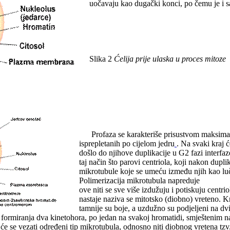
uočavaju kao dugački konci, po čemu je i s
Slika 2
Ćelija prije ulaska u proces mitoze
Profaza se karakteriše prisustvom maksimal
isprepletanih po cijelom jedru
. Na svaki kraj ć
došlo do njihove duplikacije u G2 fazi interfaz
taj način što parovi centriola, koji nakon duplik
mikrotubule koje se umeću između njih kao luč
Polimerizacija mikrotubula napreduje
ove niti se sve više izdužuju i potiskuju centr
nastaje naziva se mitotsko (diobno) vreteno. Kr
tamnije su boje, a uzdužno su podjeljeni na d
o formiranja dva kinetohora, po jedan na svakoj hromatidi, smještenim
 će se vezati određeni tip mikrotubula, odnosno niti diobnog vretena tz