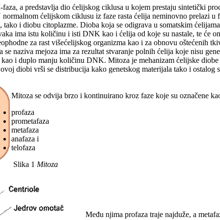
aza, a predstavlja dio ćelijskog ciklusa u kojem prestaju sintetički proce
 U normalnom ćelijskom ciklusu iz faze rasta ćelija neminovno prelazi u
, tako i diobu citoplazme. Dioba koja se odigrava u somatskim ćelijama
svaka ima istu količinu i isti DNK kao i ćelija od koje su nastale, te će 
neophodne za rast višećelijskog organizma kao i za obnovu oštećenih tk
se naziva mejoza ima za rezultat stvaranje polnih ćelija koje nisu genets
ao i duplo manju količinu DNK. Mitoza je mehanizam ćelijske diobe ko
 ovoj diobi vrši se distribucija kako genetskog materijala tako i ostalog 
Mitoza se odvija brzo i kontinuirano kroz faze koje su označene ka
profaza
prometafaza
metafaza
anafaza i
telofaza
Slika 1
Mitoza
Među njima profaza traje najduže, a meta