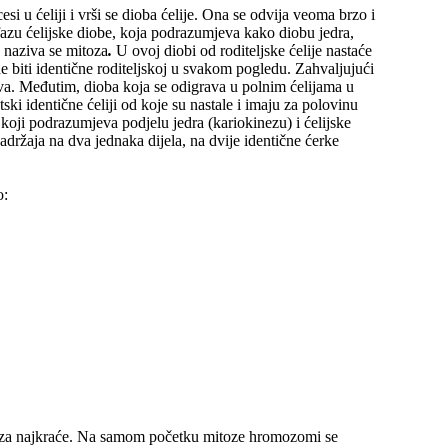
si u ćeliji i vrši se dioba ćelije. Ona se odvija veoma brzo i
 fazu ćelijske diobe, koja podrazumjeva kako diobu jedra,
 naziva se mitoza
.
U ovoj diobi od roditeljske ćelije nastaće
one biti identične roditeljskoj u svakom pogledu. Zahvaljujući
iva. Međutim, dioba koja se odigrava u polnim ćelijama u
ki identične ćeliji od koje su nastale i imaju za polovinu
ji podrazumjeva podjelu jedra (kariokinezu) i ćelijske
sadržaja na dva jednaka dijela, na dvije identične ćerke
o:
faza najkraće. Na samom početku mitoze hromozomi se