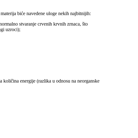
aterija biće navedene uloge nekih najbitnijih:
ormalno stvaranje crvenih krvnih zrnaca, što
gi uzroci);
a količina energije (razlika u odnosu na neorganske