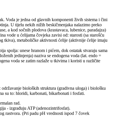
ak. Voda je jedna od glavnih komponenti živih sistema i čini
otinja. U tijelu nekih nižih beskičmenjaka nalazimo preko
ase, a kod sočnih plodova (krastavaca, lubenice, paradajza)
 vode u ćelijama čovjeka zavisi od: starosti (sa starošću
 tkiva), metaboličke aktivnosti ćelije (aktivnije ćelije imaju
ja spolja: unese hranom i pićem, dok ostatak stvaraju sama
složenih jedinjenja) naziva se endogena voda (lat. endo =
ena voda se zatim razlaže u tkivima i koristi u različite
 održavanje bioloških struktura (gradivna uloga) i biološku
su to: hloridi, karbonati, bikarbonati i fosfati.
ormalan rad.
gija - izgrađuju ATP (adenozintrifosfat).
nog rastvora. (Pri padu pH vrednosti ispod 7 čovek