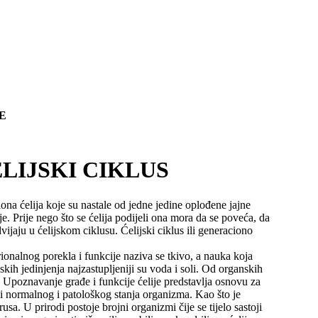
E
LIJSKI CIKLUS
na ćelija koje su nastale od jedne jedine oplođene jajne
je. Prije nego što se ćelija podijeli ona mora da se poveća, da
dvijaju u ćelijskom ciklusu. Ćelijski ciklus ili generaciono
brionalnog porekla i funkcije naziva se tkivo, a nauka koja
kih jedinjenja najzastupljeniji su voda i soli. Od organskih
ik. Upoznavanje građe i funkcije ćelije predstavlja osnovu za
 i normalnog i patološkog stanja organizma. Kao što je
a. U prirodi postoje brojni organizmi čije se tijelo sastoji