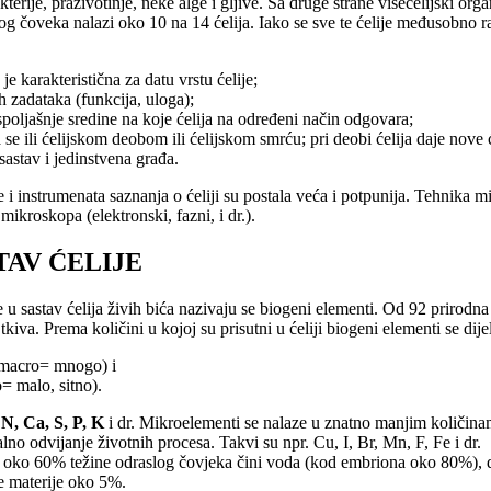
akterije, praživotinje, neke alge i gljive. Sa druge strane višećelijski or
g čoveka nalazi oko 10 na 14 ćelija. Iako se sve te ćelije međusobno r
 je karakteristična za datu vrstu ćelije;
h zadataka (funkcija, uloga);
spoljašnje sredine na koje ćelija na određeni način odgovara;
a se ili ćelijskom deobom ili ćelijskom smrću; pri deobi ćelija daje nove ć
sastav i jedinstvena građa.
e i instrumenata saznanja o ćeliji su postala veća i potpunija. Tehnika
mikroskopa (elektronski, fazni, i dr.).
TAV ĆELIJE
 u sastav ćelija živih bića nazivaju se biogeni elementi. Od 92 prirodn
kiva. Prema količini u kojoj su prisutni u ćeliji biogeni elementi se dije
 macro= mnogo) i
= malo, sitno).
 N, Ca, S, P, K
i dr. Mikroelementi se nalaze u znatno manjim količina
o odvijanje životnih procesa. Takvi su npr. Cu, I, Br, Mn, F, Fe i dr.
, oko 60% težine odraslog čovjeka čini voda (kod embriona oko 80%), 
e materije oko 5%.