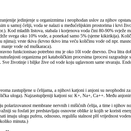
tranjenije jedinjenje u organizmima i neophodan uslov za njihov opstan
im u samoj ćeliji, voda se nalazi u međućelijskim prostorima i krvi živ
pr.). Kod mladih listova, stabala i korjenova voda čini 80-90% svježe m
že svega oko 10% vode, a ponekad samo 5% (sjeme kikirikija). Količina
 u njima); vrste tkiva (krvno tkivo ima veću količinu vode od npr. masnog
ju manje vode od muškaraca).
ravno funkcionisao potrebno mu je oko 10l vode dnevno. Dva litra dobi
unutrašnjosti organizma pri kataboličkim procesima (procesi razgradnje 
. Sve životinje i biljke žive od vode koju uglavnom same stvaraju. Endog
eoma zastupljene u ćelijama, a njihovi katjoni i anjoni su neophodni za:
lička uloga). Najzastupljeniji katjoni su: К+, Na+, Ca++. Među anjonima 
 polarizovanost membrane nervnih i mišićnih ćelija, a time i njihov n
niji su fosfati jer predstavljaju osnovne oblike iz kojih se koristi ener
nati imaju ulogu pufera, odnosno, regulišu stalnost pH vrijednost vode
koliko minuta.)