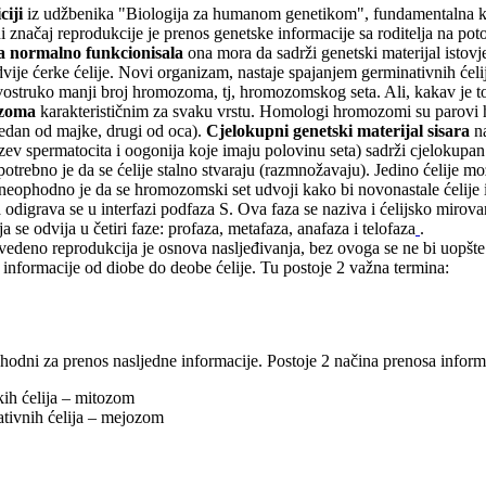
ciji
iz udžbenika "Biologija za humanom genetikom", fundamentalna karak
 značaj reprodukcije je prenos genetske informacije sa roditelja na po
ja normalno funkcionisala
ona mora da sadrži genetski materijal istovjet
a dvije ćerke ćelije. Novi organizam, nastaje spajanjem germinativnih će
vostruko manji broj hromozoma, tj, hromozomskog seta. Ali, kakav je t
ozoma
karakterističnim za svaku vrstu. Homologi hromozomi su parovi 
(jedan od majke, drugi od oca).
Cjelokupni genetski materijal sisara
na
zev spermatocita i oogonija koje imaju polovinu seta) sadrži cjelokupan
otrebno je da se ćelije stalno stvaraju (razmnožavaju). Jedino ćelije mo
e neophodno je da se hromozomski set udvoji kako bi novonastale ćelije
odigrava se u interfazi podfaza S. Ova faza se naziva i ćelijsko mirova
a se odvija u četiri faze: profaza, metafaza, anafaza i telofaza
.
edeno reprodukcija je osnova nasljeđivanja, bez ovoga se ne bi uopšte m
 informacije od diobe do deobe ćelije. Tu postoje 2 važna termina:
hodni za prenos nasljedne informacije. Postoje 2 načina prenosa informac
ih ćelija – mitozom
tivnih ćelija – mejozom