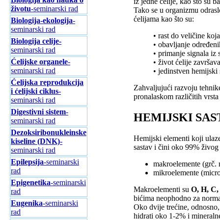
iz jedne ćelije, kao što su b
životu
-seminarski rad
Tako se u organizmu odraslo
ćelijama kao što su:
Biologija-ekologija
-
seminarski rad
• rast do veličine koja
Biologija celije-
• obavljanje određeni
seminarski rad
• primanje signala iz 
Ćelijske organele
-
• život ćelije završav
seminarski rad
• jedinstven hemijski 
Ćelijska reprodukcija
Zahvaljujući razvoju tehnik
i ćelijski ciklus
-
pronalaskom različitih vrsta 
seminarski rad
Digestivni sistem
-
HEMIJSKI SAS
seminarski rad
Dezoksiribonukleinske
Hemijski elementi koji ulaze
kiseline (DNK)
-
sastav i čini oko 99% živog t
seminarski rad
Epilepsija
-seminarski
makroelemente (grč.
rad
mikroelemente (micro
Epigenetika
-seminarski
Makroelementi su
O, H, C,
rad
bićima neophodno za normaln
Eugenika
-seminarski
Oko dvije trećine, odnosno
rad
hidrati oko 1-2% i mineraln