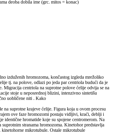
ama deoba dobila ime (grc. mitos = konac)
no izduženih hromozoma, končastog izgleda mrežoliko
elije tj. na polove, odlazi po jeda par centriola budući da je
e. Migracija centriola na suprotne polove ćelije odvija se na
acije stoje u neposrednoj blizini, intenzivno sintetišu
no uobličene niti . Kako
iole na suprotne krajeve ćelije. Figura koja u ovom procesu
ajem ove faze hromozomi postaju vidljivi, kraći, deblji i
vije identične hromatide koje su spojene centromerom. Na
 na suprotnim stranama hromozoma. Kinetohor predstavlja
v. kinetohorne mikrotubule. Ostale mikrotubule