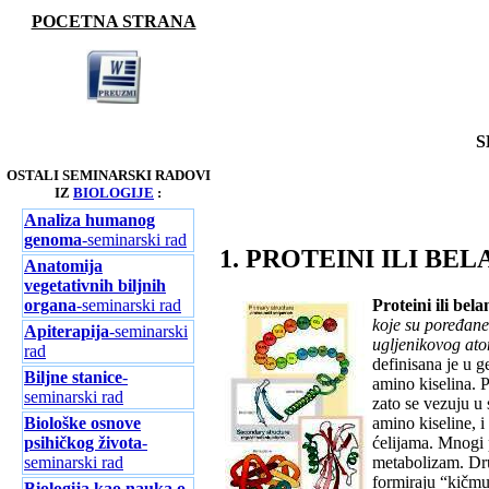
POCETNA STRANA
S
OSTALI SEMINARSKI RADOVI
IZ
BIOLOGIJE
:
Analiza humanog
genoma
-seminarski rad
1. PROTEINI ILI BE
Anatomija
vegetativnih biljnih
organa
-seminarski rad
Proteini ili bel
koje su poređаn
Apiterapija
-seminarski
ugljenikovog аto
rad
definisаnа je u 
Biljne stanice
-
аmino kiselinа. P
seminarski rad
zаto se vezuju u 
Biološke osnove
аmino kiseline, 
psihičkog života
-
ćelijаmа. Mnogi p
seminarski rad
metаbolizаm. Drug
formirаju “kičmu”
Biologija kao nauka o