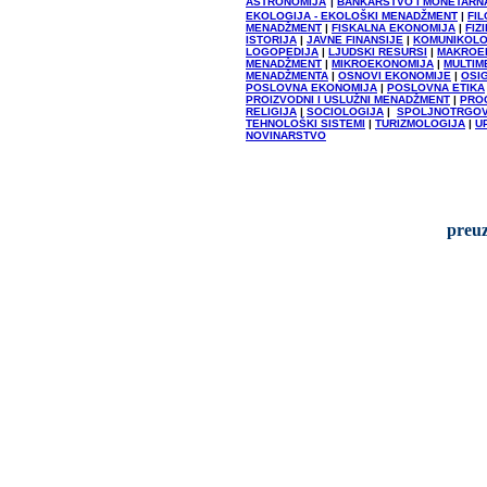
ASTRONOMIJA
|
BANKARSTVO I MONETARN
EKOLOGIJA - EKOLOŠKI MENADŽMENT
|
FIL
MENADŽMENT
|
FISKALNA EKONOMIJA
|
FIZ
ISTORIJA
|
JAVNE FINANSIJE
|
KOMUNIKOLO
LOGOPEDIJA
|
LJUDSKI RESURSI
|
MAKROE
MENADŽMENT
|
MIKROEKONOMIJA
|
MULTIM
MENADŽMENTA
|
OSNOVI EKONOMIJE
|
OSI
POSLOVNA EKONOMIJA
|
POSLOVNA ETIKA
PROIZVODNI I USLUŽNI MENADŽMENT
|
PRO
RELIGIJA
|
SOCIOLOGIJA
|
SPOLJNOTRGOV
TEHNOLOŠKI SISTEMI
|
TURIZMOLOGIJA
|
U
NOVINARSTVO
preuz