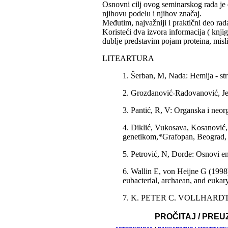
Osnovni cilj ovog seminarskog rada je 
njihovu podelu i njihov značaj.
Međutim, najvažniji i praktični deo rada
Koristeći dva izvora informacija ( knjig
dublje predstavim pojam proteina, misl
LITEARTURA
1. Šerban, M, Nada: Hemija - st
2. Grozdanović-Radovanović, Je
3. Pantić, R, V: Organska i neo
4. Diklić, Vukosava, Kosanović,
genetikom,*Grafopan, Beograd,
5. Petrović, N, Đorđe: Osnovi 
6. Wallin E, von Heijne G (1998
eubacterial, archaean, and euka
7. K. PETER C. VOLLHARDT
PROČITAJ / PREU