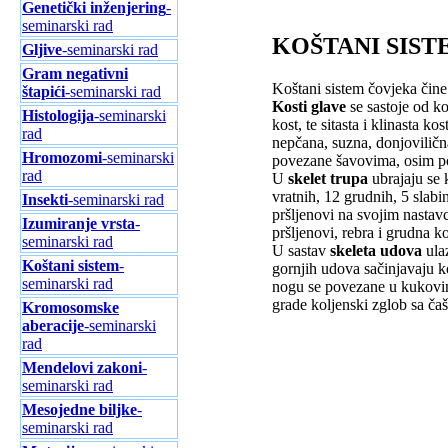
Genetički inženjering
-
seminarski rad
KOŠTANI SIS
Gljive
-seminarski rad
Gram negativni
Koštani sistem čovjeka čine 
štapići
-seminarski rad
Kosti glave
se sastoje od ko
Histologija
-seminarski
kost, te sitasta i klinasta k
rad
nepčana, suzna, donjovilična
Hromozomi
-seminarski
povezane šavovima, osim po
rad
U
skelet trupa
ubrajaju se k
vratnih, 12 grudnih, 5 slabi
Insekti
-seminarski rad
pršljenovi na svojim nastav
Izumiranje vrsta
-
pršljenovi, rebra i grudna k
seminarski rad
U sastav
skeleta udova
ulaz
Koštani sistem
-
gornjih udova sačinjavaju ko
seminarski rad
nogu se povezane u kukovima
grade koljenski zglob sa čaši
Kromosomske
aberacije
-seminarski
rad
Mendelovi zakoni
-
seminarski rad
Mesojedne biljke
-
seminarski rad