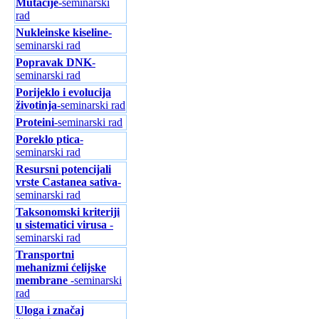
Mutacije
-seminarski
rad
Nukleinske kiseline
-
seminarski rad
Popravak DNK
-
seminarski rad
Porijeklo i evolucija
životinja
-seminarski rad
Proteini
-seminarski rad
Poreklo ptica
-
seminarski rad
Resursni potencijali
vrste Castanea sativa
-
seminarski rad
Taksonomski kriteriji
u sistematici virusa
-
seminarski rad
Transportni
mehanizmi ćelijske
membrane
-seminarski
rad
Uloga i značaj