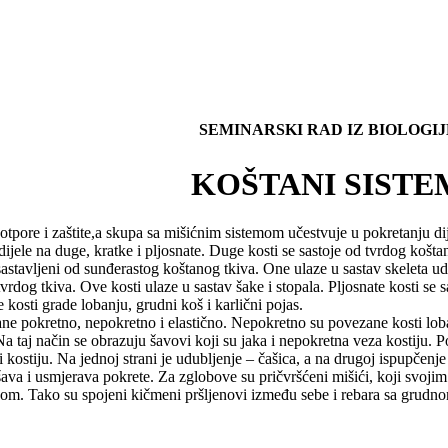
SEMINARSKI RAD IZ BIOLOGIJ
KOŠTANI SISTE
tpore i zaštite,a skupa sa mišićnim sistemom učestvuje u pokretanju dij
e dijele na duge, kratke i pljosnate. Duge kosti se sastoje od tvrdog koš
sastavljeni od sunđerastog koštanog tkiva. One ulaze u sastav skeleta ud
rdog tkiva. Ove kosti ulaze u sastav šake i stopala. Pljosnate kosti se 
 kosti grade lobanju, grudni koš i karlični pojas.
e pokretno, nepokretno i elastično. Nepokretno su povezane kosti loba
Na taj način se obrazuju šavovi koji su jaka i nepokretna veza kostiju.
i kostiju. Na jednoj strani je udubljenje – čašica, a na drugoj ispupčenj
akšava i usmjerava pokrete. Za zglobove su pričvršćeni mišići, koji svoj
om. Tako su spojeni kičmeni pršljenovi između sebe i rebara sa grudno