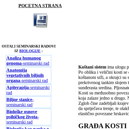
POCETNA STRANA
OSTALI SEMINARSKI RADOVI
IZ
BIOLOGIJE
:
Analiza humanog
genoma
-seminarski rad
Koštani sistem
ima ulogu po
Anatomija
Po obliku i veličini kosti s
vegetativnih biljnih
koštanom srži, a okrajci su 
organa
-seminarski rad
prekrivenog tankim slojem tv
Apiterapija
-seminarski
sunđerasta sredina. Pljosnate
rad
Kosti su međusobno povezan
koja zalaze jedno u drugo. 
Biljne stanice
-
Zglob čine zadebljali krajev
seminarski rad
da spriječava trenje, te ol
Biološke osnove
elastično povezane hrskavic
psihičkog života
-
seminarski rad
GRAĐA KOSTI
Biologija kao nauka o