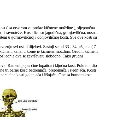
a kost ( sa otvorom za prolaz kičmene moždine ), sljepoočna
uha i ravnoteže. Kosti lica su jagodična, gornjovilična, nosna,
teni u gornjoviličnoj i donjoviličnoj kosti. Sve ove kosti su
ezuju svi ostali dijelovi. Sastoji se od 33 - 34 pršljena ( 7
zuju kičmeni kanal u kome je kičmena moždina. Grudni kičmeni
posljednja dva se završavaju slobodno. Tako grudni
dova. Rameni pojas čine lopatica i ključna kost. Pokretni dio
ine tri parne kost: bedrenjača, preponjača i sjednjača. Kosti
aralelne kosti golenjača i lišnjača. One sa butnom kosti