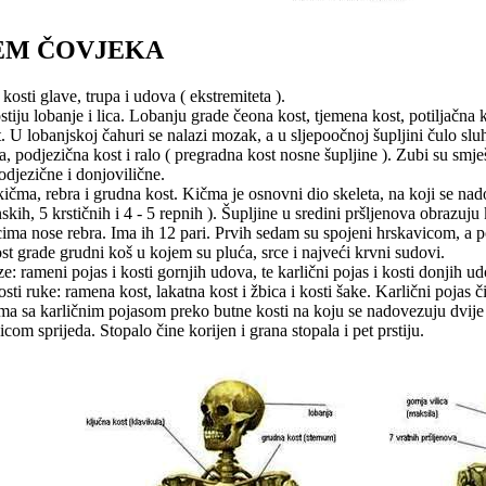
TEM ČOVJEKA
kosti glave, trupa i udova ( ekstremiteta ).
stiju lobanje i lica. Lobanju grade čeona kost, tjemena kost, potiljačn
ost. U lobanjskoj čahuri se nalazi mozak, a u sljepoočnoj šupljini čulo sl
, podjezična kost i ralo ( pregradna kost nosne šupljine ). Zubi su smješ
djezične i donjovilične.
ičma, rebra i grudna kost. Kičma je osnovni dio skeleta, na koji se nadov
nskih, 5 krstičnih i 4 - 5 repnih ). Šupljine u sredini pršljenova obra
cima nose rebra. Ima ih 12 pari. Prvih sedam su spojeni hrskavicom, a 
ost grade grudni koš u kojem su pluća, srce i najveći krvni sudovi.
e: rameni pojas i kosti gornjih udova, te karlični pojas i kosti donjih u
sti ruke: ramena kost, lakatna kost i žbica i kosti šake. Karlični pojas č
 sa karličnim pojasom preko butne kosti na koju se nadovezuju dvije p
com sprijeda. Stopalo čine korijen i grana stopala i pet prstiju.