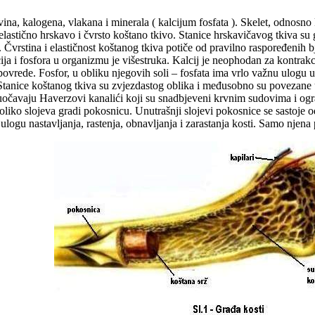
vina, kalogena, vlakana i minerala ( kalcijum fosfata ). Skelet, odnosno
elastično hrskavo i čvrsto koštano tkivo. Stanice hrskavičavog tkiva su
ti. Čvrstina i elastičnost koštanog tkiva potiče od pravilno raspoređenih
ija i fosfora u organizmu je višestruka. Kalcij je neophodan za kontrakc
povrede. Fosfor, u obliku njegovih soli – fosfata ima vrlo važnu ulogu 
 Stanice koštanog tkiva su zvjezdastog oblika i međusobno su povezane
uočavaju Haverzovi kanalići koji su snadbjeveni krvnim sudovima i ogr
koliko slojeva gradi pokosnicu. Unutrašnji slojevi pokosnice se sastoje o
logu nastavljanja, rastenja, obnavljanja i zarastanja kosti. Samo njena po