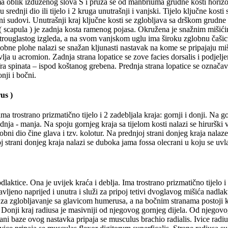
ima oblik izduženog slova S i pruža se od manbriuma grudne kosti horizo
u srednji dio ili tijelo i 2 kruga unutrašnji i vanjski. Tijelo ključne kos
ni sudovi. Unutrašnji kraj ključne kosti se zglobljava sa drškom grudne
( scapula ) je zadnja kosta ramenog pojasa. Okružena je snažnim mišićim
 trouglastog izgleda, a na svom vanjskom uglu ima široku zglobnu čašicu
ne plohe nalazi se snažan kljunasti nastavak na kome se pripajaju mišić
vlja u acromion. Zadnja strana lopatice se zove facies dorsalis i podjelj
ra spinata – ispod koštanog grebena. Prednja strana lopatice se označava 
onji i bočni.
us )
a trostrano prizmatično tijelo i 2 zadebljala kraja: gornji i donji. Na g
ednja - manja. Na spoju gornjeg kraja sa tijelom kosti nalazi se hirurški
bni dio čine glava i tzv. kolotur. Na prednjoj strani donjeg kraja nalaze
 strani donjeg kraja nalazi se duboka jama fossa olecrani u koju se uvla
ktice. Ona je uvijek kraća i deblja. Ima trostrano prizmatično tijelo i 
ravljeno naprijed i unutra i služi za pripoj tetivi dvoglavog mišića nadla
e za zglobljavanje sa glavicom humerusa, a na bočnim stranama postoji
Donji kraj radiusa je masivniji od njegovog gornjeg dijela. Od njegovog 
rani baze ovog nastavka pripaja se musculus brachio radialis. Ivice radiu