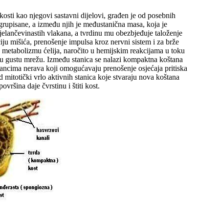
 kosti kao njegovi sastavni dijelovi, građen je od posebnih
 grupisane, a između njih je međustanična masa, koja je
 bjelančevinastih vlakana, a tvrdinu mu obezbjeđuje taloženje
iju mišića, prenošenje impulsa kroz nervni sistem i za brže
u metabolizmu ćelija, naročito u hemijskim reakcijama u toku
 u gustu mrežu. Između stanica se nalazi kompaktna koštana
ancima nerava koji omogućavaju prenošenje osjećaja pritiska
d mitotički vrlo aktivnih stanica koje stvaraju nova koštana
vršina daje čvrstinu i štiti kost.