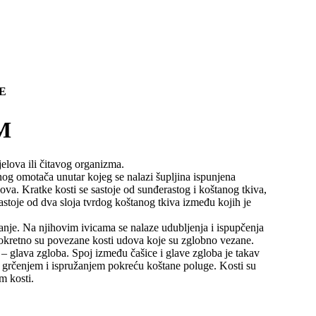
E
M
elova ili čitavog organizma.
tanog omotača unutar kojeg se nalazi šupljina ispunjena
ova. Kratke kosti se sastoje od sunđerastog i koštanog tkiva,
sastoje od dva sloja tvrdog koštanog tkiva između kojih je
nje. Na njihovim ivicama se nalaze udubljenja i ispupčenja
 Pokretno su povezane kosti udova koje su zglobno vezane.
e – glava zgloba. Spoj između čašice i glave zgloba je takav
im grčenjem i ispružanjem pokreću koštane poluge. Kosti su
m kosti.