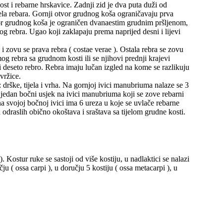
kost i rebarne hrskavice. Zadnji zid je dva puta duži od
ijela rebara. Gornji otvor grudnog koša ograničavaju prva
tvor grudnog koša je ograničen dvanaestim grudnim pršljenom,
g rebra. Ugao koji zaklapaju prema naprijed desni i lijevi
 zovu se prava rebra ( costae verae ). Ostala rebra se zovu
g rebra sa grudnom kosti ili se njihovi prednji krajevi
i deseto rebro. Rebra imaju lučan izgled na kome se razlikuju
kvržice.
rške, tijela i vrha. Na gornjoj ivici manubriuma nalaze se 3
još jedan bočni usjek na ivici manubriuma koji se zove rebarni
 na svojoj bočnoj ivici ima 6 ureza u koje se uvlače rebarne
odraslih obično okoštava i sraštava sa tijelom grudne kosti.
. Kostur ruke se sastoji od više kostiju, u nadlaktici se nalazi
ju ( ossa carpi ), u doručju 5 kostiju ( ossa metacarpi ), u