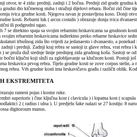
nji otvor, te 4 zida: prednji, zadnji i 2 bočna. Prednji zid grade grudna 
u grudni dio kičmenog stuba i stražnji dijelovi rebara. Bočni zid čine t
i gornja ivica grudne kosti. Njegova ravan je postavljena koso. Donji o
dne kosti. Rebarni luk ( arcus costalis ) obrazuje donja ivica dvanaesto
stični ili podgrudni ugao.
h 7 se direktno spaja sa svojim rebarnim hrskavicama sa grudnom kosti i
na svojim rebarnim hrskavicama indirektno preko rebarne hrskavice sedmo
ulaturi trbušnog zida što vrijedi za jedanaesto i dvanaesto, a ponekad 
a: zadnji i prednji. Zadnji kraj rebra se sastoji iz glave rebra, vrat rebra i 
pruža duž srednje linije prednjeg zida grudnog koša. Sastoji se od: d
, te bočni ključni koji služi za zglobljavanje sa klučnom kosti. Postoji 
barna hrskavica prvog rebra. Tijelo grudne kosti se zove corpus stelin, a
og rebra. Vrh grudne kosti ima hrskavičavu građu i različit oblik. Kod 
JIH EKSTREMITETA
brazuju rameni pojas i kostur ruke.
i superioris ) čine ključna kost ( clavicula ) i lopatna kost ( scapula )
dlaktici 2 ( radius i ulna ). U predjelu šake nalazi se 27 kostiju: 8 naruč
e ossa digitoroum manus.