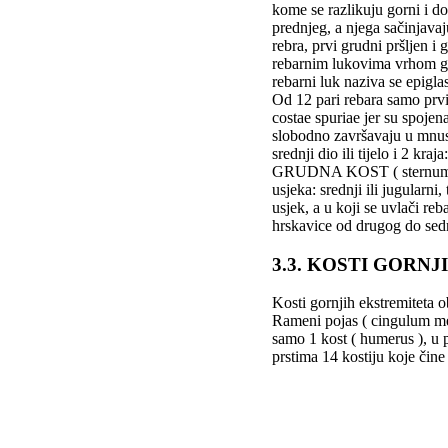
kome se razlikuju gorni i do
prednjeg, a njega sačinjavaj
rebra, prvi grudni pršljen 
rebarnim lukovima vrhom gru
rebarni luk naziva se epigla
Od 12 pari rebara samo prvi
costae spuriae jer su spoje
slobodno završavaju u mnusk
srednji dio ili tijelo i 2 kraj
GRUDNA KOST ( sternum ) se 
usjeka: srednji ili jugularni
usjek, a u koji se uvlači re
hrskavice od drugog do sedm
3.3. KOSTI GORN
Kosti gornjih ekstremiteta o
Rameni pojas ( cingulum membr
samo 1 kost ( humerus ), u po
prstima 14 kostiju koje čin