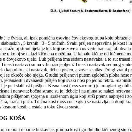
is
) je čvrsta, ali ipak pomična osovina čovjekovog trupa koju obrazuje 33
 slabinskih , 5 krsnih , 3 - 5 trtičnih. Svaki pršljen nepravilna je kost i 
 stražnjoj strani tijela je luk koji se zove arcus vertebrae koji obuhvata
kičme u kojoj se nalazi kičmena moždina. U kanalu kičme od kičmene mo
 u čovjekovo tijelo. Luk pršljena ima sedam nastavaka, a to su: trnasti n
Trnasti nastavci su na vrhu rascjepljeni. Trnasti nastavak sedmog vratn
elo kao ni trnasti nastavak, liči na prsten, a zove se atlas. Drugi vratni p
 koji se okreće oko njega. Grudni pršljenovi putem zglobnih ploha nose r
i, jedanaesti i dvanaesti pršljen koji svaki nosi po jedno rebro. Slabinsk
eći je peti slabinski pršljen. Krsna kost ( oss sacrum ) je trouglastog obli
eksna i neravna; bočna strane su joj debele i na njima se nalazi neravna
inskim pršljenom spojena u izraženom uglu koji strši prema naprijed i 
šira, kraća i plića. Trtična kost ( oss coccxgis ) se nastavlja na donji kraj
krsnom kosti, a ostale u toku života srastu.
NOG KOŠA
uju rebra i rebarne hrskavice, grudna kost i grudni dio kičmenog stuba