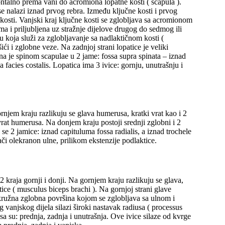
ntalno prema vani do acromiona lopatne kosti ( scapula ).
ti se nalazi iznad prvog rebra. Između ključne kosti i prvog
 kosti. Vanjski kraj ključne kosti se zglobljava sa acromionom
a i priljubljena uz stražnje dijelove drugog do sedmog ili
 koja služi za zglobljavanje sa nadlaktičnom kosti (
i i zglobne veze. Na zadnjoj strani lopatice je veliki
ena je spinom scapulae u 2 jame: fossa supra spinata – iznad
facies costalis. Lopatica ima 3 ivice: gornju, unutrašnju i
ornjem kraju razlikuju se glava humerusa, kratki vrat kao i 2
 vrat humerusa. Na donjem kraju postoji srednji zglobni i 2
 se 2 jamice: iznad capituluma fossa radialis, a iznad trochele
či olekranon ulne, prilikom ekstenzije podlaktice.
2 kraja gornji i donji. Na gornjem kraju razlikuju se glava,
ktice ( musculus biceps brachi ). Na gornjoj strani glave
 kružna zglobna površina kojom se zglobljava sa ulnom i
vanjskog dijela silazi široki nastavak radiusa ( processus
sa su: prednja, zadnja i unutrašnja. Ove ivice silaze od kvrge