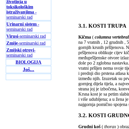
životinja u
toksikološkim
istraživanjima
-
seminarski rad
Urinarni sistem
-
3.1. KOSTI TRUPA
seminarski rad
Virusi
-seminarski rad
Kičma
(
columna vertebral
na 7 vratnih , 12 grudnih , 5
Zmije
-seminarski rad
gornjih krsnih pršljenova. Na
Zmijski otrovi
-
pršljenova oblikuje cijev 
seminarski rad
međupršljenske otvore izlaze
BIOLOGIJA
dole po 2 zglobna nastavka. 
vratni pršljen nema svoje tij
Još...
i prednji dio prstena atlasa
između njih. Izuzetak su prv
gornjeg dijela tijela, a najv
strana joj je izbočena, konv
Krsna kost je sa petim slab
i više udubljena; a u žena je 
najgornja pomično spojena s 
3.2. KOSTI GRUD
Grudni koš
(
thorax
) obraz