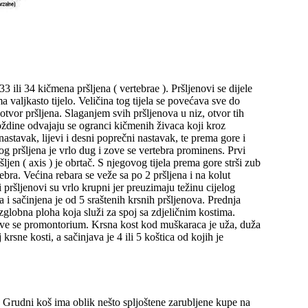
 ili 34 kičmena pršljena ( vertebrae ). Pršljenovi se dijele
ima valjkasto tijelo. Veličina tog tijela se povećava sve do
 otvor pršljena. Slaganjem svih pršljenova u niz, otvor tih
ždine odvajaju se ogranci kičmenih živaca koji kroz
astavak, lijevi i desni poprečni nastavak, te prema gore i
og pršljena je vrlo dug i zove se vertebra prominens. Prvi
ršljen ( axis ) je obrtač. S njegovog tijela prema gore strši zub
ebra. Većina rebara se veže sa po 2 pršljena i na kolut
i pršljenovi su vrlo krupni jer preuzimaju težinu cijelog
ka i sačinjena je od 5 sraštenih krsnih pršljenova. Prednja
 zglobna ploha koja služi za spoj sa zdjeličnim kostima.
zove se promontorium. Krsna kost kod muškaraca je uža, duža
 krsne kosti, a sačinjava je 4 ili 5 koštica od kojih je
. Grudni koš ima oblik nešto spljoštene zarubljene kupe na