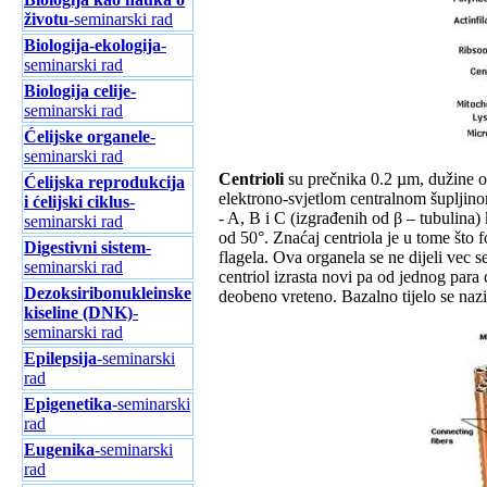
životu
-seminarski rad
Biologija-ekologija
-
seminarski rad
Biologija celije-
seminarski rad
Ćelijske organele
-
seminarski rad
Centrioli
su prečnika 0.2 µm, dužine o
Ćelijska reprodukcija
elektrono-svjetlom centralnom šupljinom
i ćelijski ciklus
-
- A, B i C (izgrađenih od β – tubulina)
seminarski rad
od 50°. Znaćaj centriola je u tome što 
Digestivni sistem
-
flagela. Ova organela se ne dijeli vec se
seminarski rad
centriol izrasta novi pa od jednog para
Dezoksiribonukleinske
deobeno vreteno. Bazalno tijelo se nazi
kiseline (DNK)
-
seminarski rad
Epilepsija
-seminarski
rad
Epigenetika
-seminarski
rad
Eugenika
-seminarski
rad