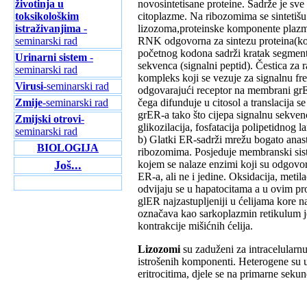
životinja u
novosintetisane proteine. Sadrže je sve
toksikološkim
citoplazme. Na ribozomima se sintetišu 
istraživanjima
-
lizozoma,proteinske komponente plazm
seminarski rad
RNK odgovorna za sintezu proteina(koj
početnog kodona sadrži kratak segment 
Urinarni sistem
-
sekvenca (signalni peptid). Čestica za 
seminarski rad
kompleks koji se vezuje za signalnu fre
Virusi
-seminarski rad
odgovarajući receptor na membrani grE
Zmije
-seminarski rad
čega difunduje u citosol a translacija 
grER-a tako što cijepa signalnu sekvenc
Zmijski otrovi
-
glikozilacija, fosfatacija polipetidnog l
seminarski rad
b) Glatki ER-sadrži mrežu bogato anast
BIOLOGIJA
ribozomima. Posjeduje membranski sis
Još...
kojem se nalaze enzimi koji su odgovorni
ER-a, ali ne i jedine. Oksidacija, metil
odvijaju se u hapatocitama a u ovim pr
glER najzastupljeniji u ćelijama kore n
označava kao sarkoplazmin retikulum j
kontrakcije mišićnih ćelija.
Lizozomi
su zaduženi za intracelularnu d
istrošenih komponenti. Heterogene su u 
eritrocitima, djele se na primarne sekund