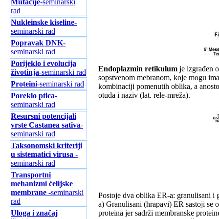
Mutacije
-seminarski
rad
Nukleinske kiseline
-
seminarski rad
Popravak DNK
-
seminarski rad
Porijeklo i evolucija
Endoplazmin retikulum
je izgrađen o
životinja
-seminarski rad
sopstvenom mebranom, koje mogu imati spo
Proteini
-seminarski rad
kombinaciji pomenutih oblika, a anos
otuda i naziv (lat. rele-mreža).
Poreklo ptica
-
seminarski rad
Resursni potencijali
vrste Castanea sativa
-
seminarski rad
Taksonomski kriteriji
u sistematici virusa
-
seminarski rad
Transportni
mehanizmi ćelijske
membrane
-seminarski
Postoje dva oblika ER-a: granulisani i 
rad
a) Granulisani (hrapavi) ER sastoji se 
Uloga i značaj
proteina jer sadrži membranske proteine