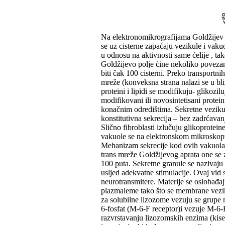
Na elektronomikrografijama Goldžijev a
se uz cisterne zapaćaju vezikule i vakuo
u odnosu na aktivnosti same ćelije , ta
Goldžijevo polje ćine nekoliko povezan
biti čak 100 cisterni. Preko transportni
mreže (konveksna strana nalazi se u bli
proteini i lipidi se modifikuju- glikozil
modifikovani ili novosintetisani protei
konačnim odredištima. Sekretne vezikul
konstitutivna sekrecija – bez zadrćavan
Slično fibroblasti izlučuju glikoprotein
vakuole se na elektronskom mikroskopu
Mehanizam sekrecije kod ovih vakuola n
trans mreže Goldžijevog aprata one se z
100 puta. Sekretne granule se nazivaju
usljed adekvatne stimulacije. Ovaj vid 
neurotransmitere. Materije se oslobađa
plazmaleme tako što se membrane veziku
za solubilne lizozome vezuju se grupe
6-fosfat (M-6-F receptor)i vezuje M-6-F
razvrstavanju lizozomskih enzima (kisel