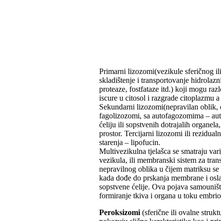
Primarni lizozomi(vezikule sferičnog il
skladištenje i transportovanje hidrolaz
proteaze, fostfataze itd.) koji mogu r
iscure u citosol i razgrade citoplazmu a
Sekundarni lizozomi(nepravilan oblik,
fagolizozomi, sa autofagozomima – aut
ćeliju ili sopstvenih dotrajalih organel
prostor. Tercijarni lizozomi ili rezidual
starenja – lipofucin.
Multivezikulna tjelašca se smatraju va
vezikula, ili membranski sistem za tra
nepravilnog oblika u čijem matriksu se 
kada dođe do prskanja membrane i oslaba
sopstvene ćelije. Ova pojava samounište
formiranje tkiva i organa u toku embr
Peroksizomi
(sferične ili ovalne stru