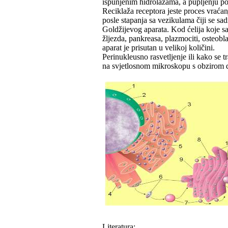
ispunjenim hidrolazama, a pupljenju po
Reciklaža receptora jeste proces vraća
posle stapanja sa vezikulama čiji se sa
Goldžijevog aparata. Kod ćelija koje sad
žljezda, pankreasa, plazmociti, osteobla
aparat je prisutan u velikoj količini.
Perinukleusno rasvetljenje ili kako se 
na svjetlosnom mikroskopu s obzirom d
Literatura: