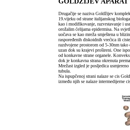
GOLDŽIJEV APARAT
Drugačije se naziva Goldžijev komplek
19.vijeku od strane italijanskog biologa
kao i modifikovanje, razvrstavanje i usm
orožalim ćelijama epidermisa. Na svje
uočava se kao mreža smještena u blizini
raspoređenih diskoidnih vrećica ili cis
razdvojene prostorom od 5-30nm tako da
uzan dok su krajevi prošireni. One isp
od konkavne strane organele. Konveksna 
dok je konkavna strana okrenuta prema č
Mrežast izgled je posljedica usmjereno 
tubula.
Na ispupčenoj strani nalaze se cis Gold
između njih se nalaze intermedijerne ci