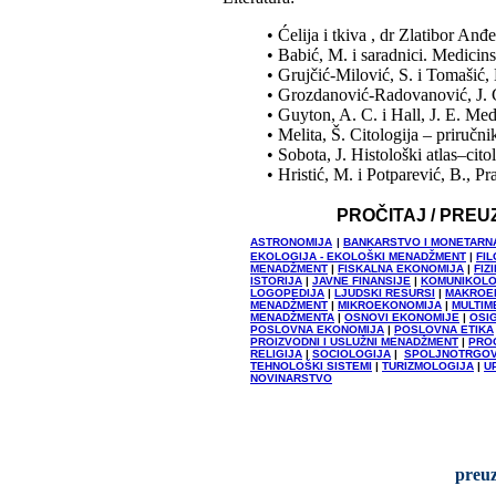
• Ćelija i tkiva , dr Zlatibor Anđ
• Babić, M. i saradnici. Medicin
• Grujčić-Milović, S. i Tomašić, 
• Grozdanović-Radovanović, J. C
• Guyton, A. C. i Hall, J. E. Me
• Melita, Š. Citologija – priručn
• Sobota, J. Histološki atlas–cit
• Hristić, M. i Potparević, B.,
PROČITAJ / PREU
ASTRONOMIJA
|
BANKARSTVO I MONETARN
EKOLOGIJA - EKOLOŠKI MENADŽMENT
|
FIL
MENADŽMENT
|
FISKALNA EKONOMIJA
|
FIZ
ISTORIJA
|
JAVNE FINANSIJE
|
KOMUNIKOLO
LOGOPEDIJA
|
LJUDSKI RESURSI
|
MAKROE
MENADŽMENT
|
MIKROEKONOMIJA
|
MULTIM
MENADŽMENTA
|
OSNOVI EKONOMIJE
|
OSI
POSLOVNA EKONOMIJA
|
POSLOVNA ETIKA
PROIZVODNI I USLUŽNI MENADŽMENT
|
PRO
RELIGIJA
|
SOCIOLOGIJA
|
SPOLJNOTRGOV
TEHNOLOŠKI SISTEMI
|
TURIZMOLOGIJA
|
U
NOVINARSTVO
preuz