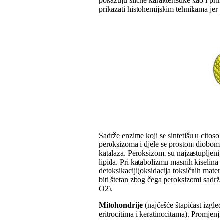
pokazuju slične karakteristike kao i pr
prikazati histohemijskim tehnikama jer 
Sadrže enzime koji se sintetišu u cito
peroksizoma i djele se prostom diobom 
katalaza. Peroksizomi su najzastupljeni
lipida. Pri katabolizmu masnih kiselina
detoksikaciji(oksidacija toksičnih mate
biti štetan zbog čega peroksizomi sad
O2).
Mitohondrije
(najčešće štapićast izgl
eritrocitima i keratinocitama). Promjenj