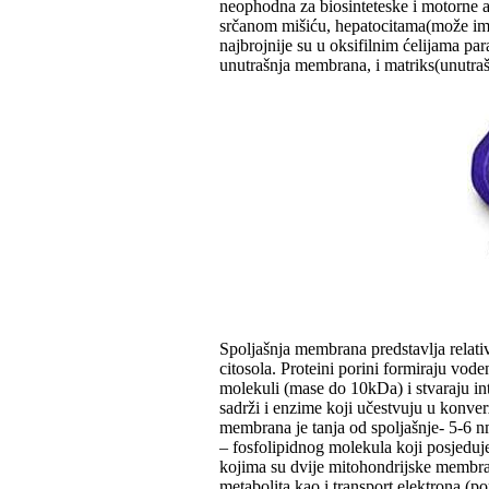
neophodna za biosinteteske i motorne akt
srčanom mišiću, hepatocitama(može imat
najbrojnije su u oksifilnim ćelijama pa
unutrašnja membrana, i matriks(unutra
Spoljašnja membrana predstavlja relati
citosola. Proteini porini formiraju vod
molekuli (mase do 10kDa) i stvaraju i
sadrži i enzime koji učestvuju u konver
membrana je tanja od spoljašnje- 5-6 nm,
– fosfolipidnog molekula koji posjeduje 
kojima su dvije mitohondrijske membra
metabolita kao i transport elektrona (p