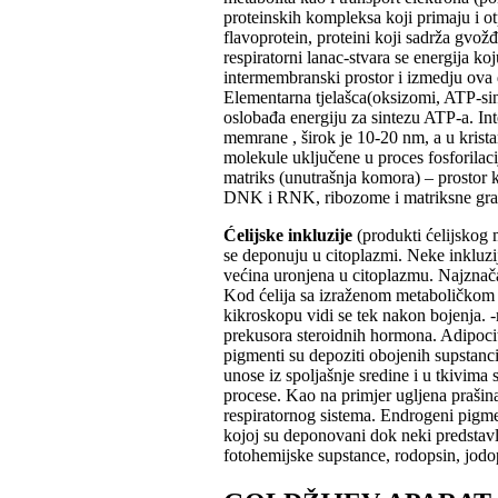
proteinskih kompleksa koji primaju i otp
flavoprotein, proteini koji sadrža gvož
respiratorni lanac-stvara se energija k
intermembranski prostor i izmedju ova d
Elementarna tjelašca(oksizomi, ATP-sint
oslobađa energiju za sintezu ATP-a. Int
memrane , širok je 10-20 nm, a u krist
molekule uključene u proces fosforilaci
matriks (unutrašnja komora) – prostor
DNK i RNK, ribozome i matriksne gra
Ćelijske inkluzije
(produkti ćelijskog m
se deponuju u citoplazmi. Neke inkluz
većina uronjena u citoplazmu. Najznačaj
Kod ćelija sa izraženom metaboličkom 
kikroskopu vidi se tek nakon bojenja. -m
prekusora steroidnih hormona. Adipociti 
pigmenti su depoziti obojenih supstanci 
unose iz spoljašnje sredine i u tkivima
procese. Kao na primjer ugljena prašin
respiratornog sistema. Endrogeni pigmen
kojoj su deponovani dok neki predstavl
fotohemijske supstance, rodopsin, jodop