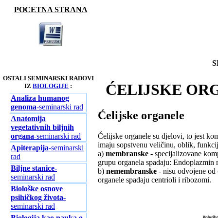
POCETNA STRANA
S
OSTALI SEMINARSKI RADOVI
ĆELIJSKE OR
IZ
BIOLOGIJE
:
Analiza humanog
genoma
-seminarski rad
Ćelijske organele
Anatomija
vegetativnih biljnih
organa
-seminarski rad
Ćelijske organele su djelovi, to jest ko
imaju sopstvenu veličinu, oblik, funkcij
Apiterapija
-seminarski
a)
membranske
- specijalizovane ko
rad
grupu organela spadaju: Endoplazmin re
Biljne stanice
-
b)
nemembranske
- nisu odvojene od
seminarski rad
organele spadaju centrioli i ribozomi.
Biološke osnove
psihičkog života
-
seminarski rad
Biologija kao nauka o