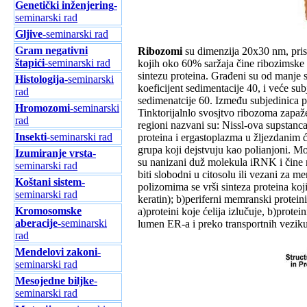
Genetički inženjering
-
seminarski rad
Gljive
-seminarski rad
Gram negativni
Ribozomi
su dimenzija 20x30 nm, prisu
štapići
-seminarski rad
kojih oko 60% saržaja čine ribozimske 
sintezu proteina. Građeni su od manje s
Histologija
-seminarski
koeficijent sedimentacije 40, i veće su
rad
sedimenatcije 60. Između subjedinica p
Hromozomi
-seminarski
Tinktorijalnlo svosjtvo ribozoma zapaže
rad
regioni nazvani su: Nissl-ova supstanca
Insekti
-seminarski rad
proteina i ergastoplazma u žljezdanim 
grupa koji dejstvuju kao polianjoni. M
Izumiranje vrsta
-
su nanizani duž molekula iRNK i čine 
seminarski rad
biti slobodni u citosolu ili vezani za 
Koštani sistem
-
polizomima se vrši sinteza proteina koji 
seminarski rad
keratin); b)periferni memranski protei
Kromosomske
a)proteini koje ćelija izlučuje, b)protei
aberacije
-seminarski
lumen ER-a i preko transportnih vezik
rad
Mendelovi zakoni
-
seminarski rad
Mesojedne biljke
-
seminarski rad