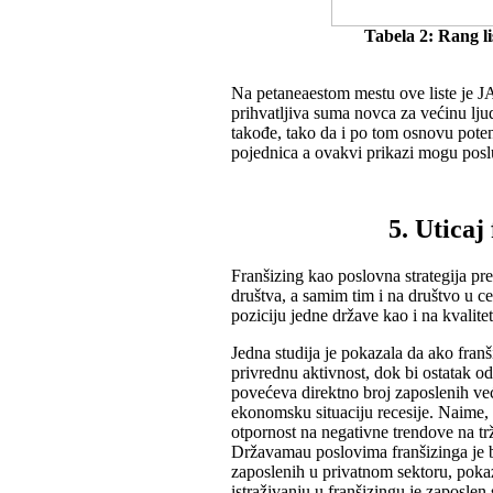
Tabela 2: Rang li
Na petaneaestom mestu ove liste je JA
prihvatljiva suma novca za većinu lju
takođe, tako da i po tom osnovu poten
pojednica a ovakvi prikazi mogu posluž
5. Uticaj
Franšizing kao poslovna strategija pr
društva, a samim tim i na društvo u ce
poziciju jedne države kao i na kvalite
Jedna studija je pokazala da ako fran
privrednu aktivnost, dok bi ostatak o
povećeva direktno broj zaposlenih već
ekonomsku situaciju recesije. Naime, 
otpornost na negativne trendove na 
Državamau poslovima franšizinga je b
zaposlenih u privatnom sektoru, pokaz
istraživanju u franšizingu je zaposlen