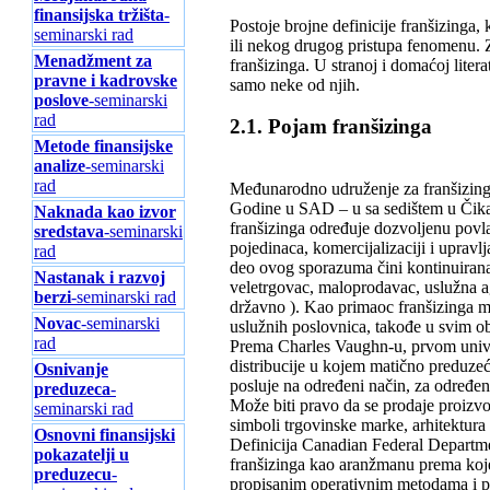
finansijska tržišta
-
Postoje brojne definicije franšizing
seminarski rad
ili nekog drugog pristupa fenomenu. Zn
Menadžment za
franšizinga. U stranoj i domaćoj litera
pravne i kadrovske
samo neke od njih.
poslove
-seminarski
rad
2.1. Pojam franšizinga
Metode finansijske
analize
-seminarski
rad
Međunarodno udruženje za franšizing
Godine u SAD – u sa sedištem u Čikag
Naknada kao izvor
franšizinga određuje dozvoljenu povl
sredstava
-seminarski
pojedinaca, komercijalizaciji i uprav
rad
deo ovog sporazuma čini kontinuirana
Nastanak i razvoj
veletrgovac, maloprodavac, uslužna ag
berzi
-seminarski rad
državno ). Kao primaoc franšizinga m
Novac
-seminarski
uslužnih poslovnica, takođe u svim ob
rad
Prema Charles Vaughn-u, prvom univerz
distribucije u kojem matično preduzeć
Osnivanje
posluje na određeni način, za određen
preduzeca
-
Može biti pravo da se prodaje proizvo
seminarski rad
simboli trgovinske marke, arhitektura 
Osnovni finansijski
Definicija Canadian Federal Departm
pokazatelji u
franšizinga kao aranžmanu prema kojem
preduzecu
-
propisanim operativnim metodama i pro