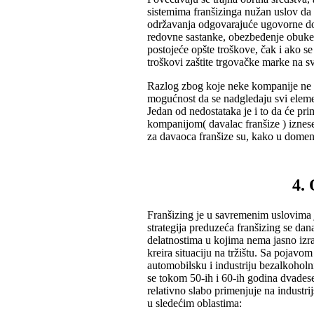
sistemima franšizinga nužan uslov da
održavanja odgovarajuće ugovorne do
redovne sastanke, obezbeđenje obuke,
postojeće opšte troškove, čak i ako se
troškovi zaštite trgovačke marke na sv
Razlog zbog koje neke kompanije ne id
mogućnost da se nadgledaju svi eleme
Jedan od nedostataka je i to da će pr
kompanijom( davalac franšize ) iznese
za davaoca franšize su, kako u domenu 
4.
Franšizing je u savremenim uslovima 
strategija preduzeća franšizing se dan
delatnostima u kojima nema jasno izr
kreira situaciju na tržištu. Sa pojavom
automobilsku i industriju bezalkoholn
se tokom 50-ih i 60-ih godina dvadeset
relativno slabo primenjuje na industri
u sledećim oblastima: