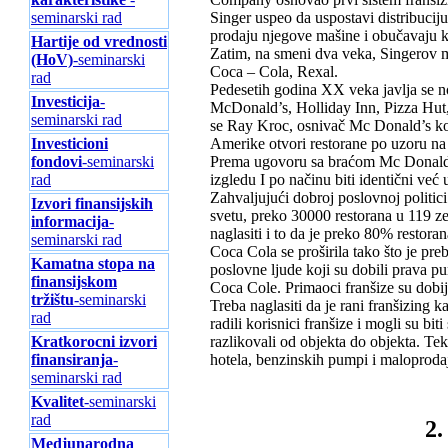
Singer uspeo da uspostavi distribucij
seminarski rad
prodaju njegove mašine i obučavaju k
Hartije od vrednosti
Zatim, na smeni dva veka, Singerov m
(HoV)
-seminarski
Coca – Cola, Rexal.
rad
Pedesetih godina XX veka javlja se nov
Investicija
-
McDonald’s, Holliday Inn, Pizza Hut,
seminarski rad
se Ray Kroc, osnivač Mc Donald’s kor
Amerike otvori restorane po uzoru na
Investicioni
Prema ugovoru sa braćom Mc Donald R
fondovi
-seminarski
izgledu I po načinu biti identični ve
rad
Zahvaljujući dobroj poslovnoj politic
Izvori finansijskih
svetu, preko 30000 restorana u 119 z
informacija
-
naglasiti i to da je preko 80% restor
seminarski rad
Coca Cola se proširila tako što je preb
Kamatna stopa na
poslovne ljude koji su dobili prava pu
finansijskom
Coca Cole. Primaoci franšize su dobija
tržištu
-seminarski
Treba naglasiti da je rani franšizing k
rad
radili korisnici franšize i mogli su bi
razlikovali od objekta do objekta. Tek
Kratkorocni izvori
hotela, benzinskih pumpi i maloproda
finansiranja
-
seminarski rad
Kvalitet
-seminarski
rad
2.
Medjunarodna