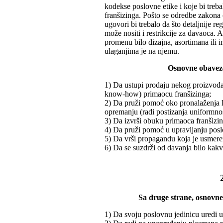
kodekse poslovne etike i koje bi treba
franšizinga. Pošto se odredbe zakon
ugovori bi trebalo da što detaljnije r
može nositi i restrikcije za davaoca. 
promenu bilo dizajna, asortimana ili 
ulaganjima je na njemu.
Osnovne obaveze
1) Da ustupi prodaju nekog proizvoda 
know-how) primaocu franšizinga;
2) Da pruži pomoć oko pronalaženja l
opremanju (radi postizanja uniformnos
3) Da izvrši obuku primaoca franšizin
4) Da pruži pomoć u upravljanju pos
5) Da vrši propagandu koja je usmere
6) Da se suzdrži od davanja bilo kak
Sa druge strane, osnovne
1) Da svoju poslovnu jedinicu uredi u