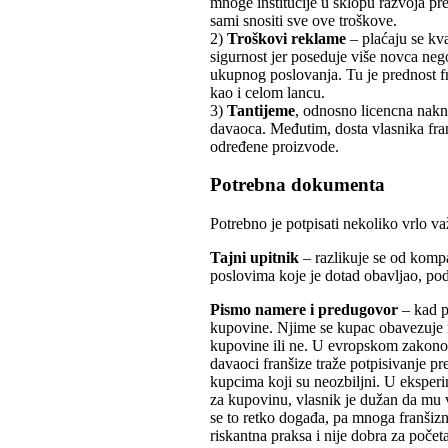
mnoge institucije u sklopu razvoja p
sami snositi sve ove troškove.
2)
Troškovi reklame
– plaćaju se kv
sigurnost jer poseduje više novca ne
ukupnog poslovanja. Tu je prednost f
kao i celom lancu.
3)
Tantijeme
, odnosno licencna nakna
davaoca. Međutim, dosta vlasnika fran
određene proizvode.
Potrebna dokumenta
Potrebno je potpisati nekoliko vrlo 
Tajni upitnik
– razlikuje se od komp
poslovima koje je dotad obavljao, podr
Pismo namere i predugovor
– kad p
kupovine. Njime se kupac obavezuje na
kupovine ili ne. U evropskom zakonod
davaoci franšize traže potpisivanje p
kupcima koji su neozbiljni. U eksper
za kupovinu, vlasnik je dužan da mu v
se to retko događa, pa mnoga franšizn
riskantna praksa i nije dobra za poče