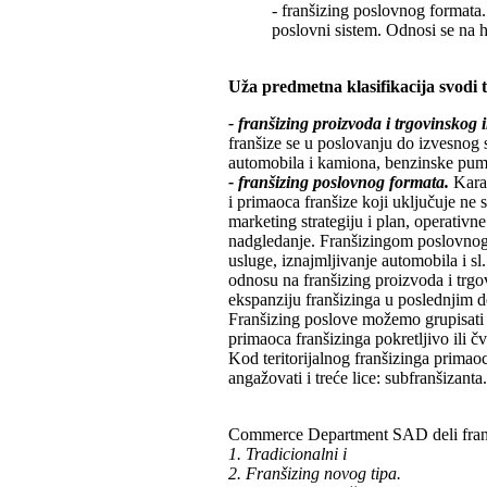
- franšizing poslovnog formata.
poslovni sistem. Odnosi se na ho
Uža predmetna klasifikacija svodi 
- franšizing proizvoda i trgovinskog
franšize se u poslovanju do izvesnog 
automobila i kamiona, benzinske pump
- franšizing poslovnog formata.
Kara
i primaoca franšize koji uključuje ne
marketing strategiju i plan, operativn
nadgledanje. Franšizingom poslovnog f
usluge, iznajmljivanje automobila i sl
odnosu na franšizing proizvoda i trgov
ekspanziju franšizinga u poslednjim 
Franšizing poslove možemo grupisati na
primaoca franšizinga pokretljivo ili čv
Kod teritorijalnog franšizinga primao
angažovati i treće lice: subfranšizanta.
Commerce Department SAD deli franši
1. Tradicionalni i
2. Franšizing novog tipa.