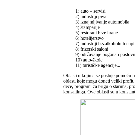
1) auto – servisi
2) industriji piva
3) iznajmljivanje automobila
4) štamparije
5) restorani brze hrane
6) hotelijerstvo
7) industriji bezalkoholnih napi
8) frizerski saloni
9) održavanje pogona i poslovni
10) auto-škole
11) turističke agencije...
Oblasti u kojima se posluje pomoću f
oblasti koje mogu doneti veliki profi
dece, programi za brigu o starima, pr
konsaltinga. Ove oblasti su u konstan