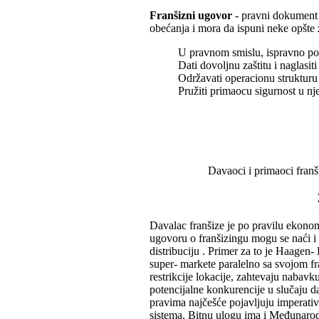
Franšizni ugovor
- pravni dokument u
obećanja i mora da ispuni neke opšte 
U pravnom smislu, ispravno pos
Dati dovoljnu zaštitu i naglasi
Održavati operacionu strukturu 
Pružiti primaocu sigurnost u n
Davaoci i primaoci franš
Davalac franšize je po pravilu ekonom
ugovoru o franšizingu mogu se naći i
distribuciju . Primer za to je Haagen-
super- markete paralelno sa svojom f
restrikcije lokacije, zahtevaju nabavku
potencijalne konkurencije u slučaju d
pravima najčešće pojavljuju imperati
sistema. Bitnu ulogu ima i Međunarodn