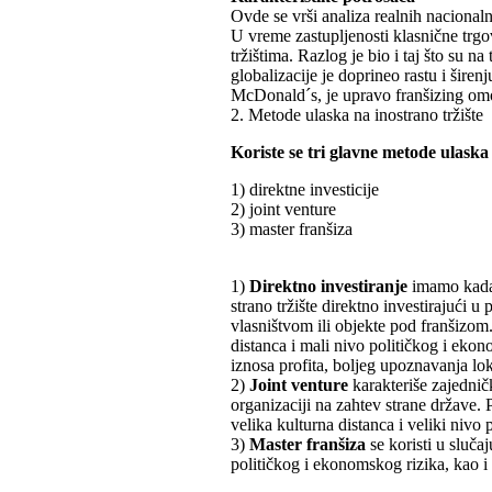
Ovde se vrši analiza realnih nacionaln
U vreme zastupljenosti klasnične trgo
tržištima. Razlog je bio i taj što su 
globalizacije je doprineo rastu i šir
McDonald´s, je upravo franšizing omo
2. Metode ulaska na inostrano tržište
Koriste se tri glavne metode ulaska 
1) direktne investicije
2) joint venture
3) master franšiza
1)
Direktno investiranje
imamo kada 
strano tržište direktno investirajući u
vlasništvom ili objekte pod franšizom.
distanca i mali nivo političkog i eko
iznosa profita, boljeg upoznavanja loka
2)
Joint venture
karakteriše zajedničk
organizaciji na zahtev strane države.
velika kulturna distanca i veliki nivo
3)
Master franšiza
se koristi u sluča
političkog i ekonomskog rizika, kao i