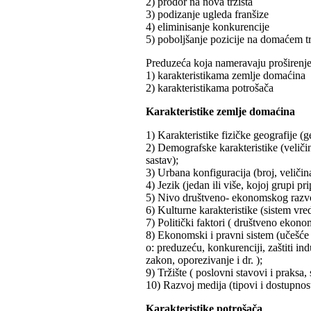
2) prodor na nova tržišta
3) podizanje ugleda franšize
4) eliminisanje konkurencije
5) poboljšanje pozicije na domaćem tr
Preduzeća koja nameravaju proširenje 
1) karakteristikama zemlje domaćina
2) karakteristikama potrošača
Karakteristike zemlje domaćina
1) Karakteristike fizičke geografije (g
2) Demografske karakteristike (veličin
sastav);
3) Urbana konfiguracija (broj, veličin
4) Jezik (jedan ili više, kojoj grupi pr
5) Nivo društveno- ekonomskog razvoj
6) Kulturne karakteristike (sistem vredno
7) Politički faktori ( društveno ekon
8) Ekonomski i pravni sistem (učešće 
o: preduzeću, konkurenciji, zaštiti in
zakon, oporezivanje i dr. );
9) Tržište ( poslovni stavovi i praksa,
10) Razvoj medija (tipovi i dostupnost
Karakteristike potrošača