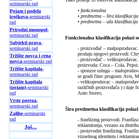
seminarski rad
• funkcionalna
Pojam i podela
• predmetna – šira klasifikacija
troškova
-seminarski
• predmetna – uža klasifikacija
rad
Prirodni monopol
-
seminarski rad
Funkcionalna klasifikacija polazi o
Subjekti prava
-
seminarski rad
- proizvođač – malpoprodavac. 
prodaju njegovi proizvodi: Chry
Tržište novca i cena
- proizvođač – velikoprodavac.
novca
-seminarski rad
proizvoda: Coca – Cola, Pepsi;
Tržište kapitala
-
- sponzor usluga – maloprodav
seminarski rad
se gradi čitav program: Avis, 
Tržište kapitala
- velikoprodavac – maloprodava
(pojam)
-seminarski
različitih proizvođača ) i daje
rad
Auto Stores;
Vrste poreza
-
seminarski rad
Šira predmetna klasifikacija polaz
Zalihe
-seminarski
rad
- franšizing proizvodi. Franšiza
reklamiranja, vezano za distrib
Još...
- proizvodni franšizing. Franš
vizuelnog identiteta i reklamir