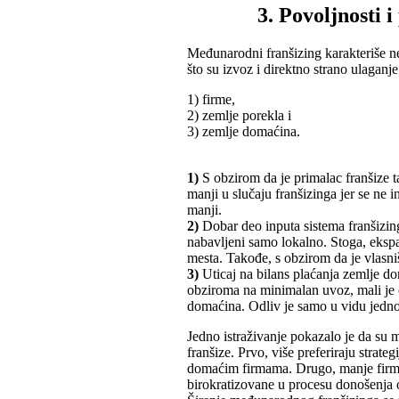
3. Povoljnosti
Međunarodni franšizing karakteriše ne
što su izvoz i direktno strano ulaganje.
1) firme,
2) zemlje porekla i
3) zemlje domaćina.
1)
S obzirom da je primalac franšize ta
manji u slučaju franšizinga jer se ne i
manji.
2)
Dobar deo inputa sistema franšizing
nabavljeni samo lokalno. Stoga, ekspa
mesta. Takođe, s obzirom da je vlasniš
3)
Uticaj na bilans plaćanja zemlje d
obziroma na minimalan uvoz, mali je o
domaćina. Odliv je samo u vidu jednok
Jedno istraživanje pokazalo je da su m
franšize. Prvo, više preferiraju stra
domaćim firmama. Drugo, manje firme jo
birokratizovane u procesu donošenja 