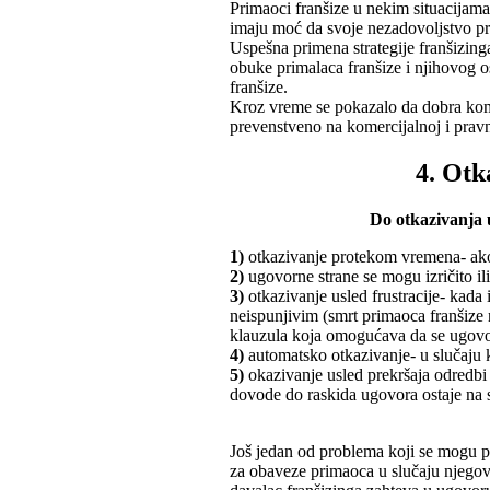
Primaoci franšize u nekim situacijam
imaju moć da svoje nezadovoljstvo pr
Uspešna primena strategije franšizinga
obuke primalaca franšize i njihovog os
franšize.
Kroz vreme se pokazalo da dobra komu
prevenstveno na komercijalnoj i pravn
4. Otk
Do otkazivanja 
1)
otkazivanje protekom vremena- ako 
2)
ugovorne strane se mogu izričito ili
3)
otkazivanje usled frustracije- kada
neispunjivim (smrt primaoca franšize 
klauzula koja omogućava da se ugovor
4)
automatsko otkazivanje- u slučaju k
5)
okazivanje usled prekršaja odredbi
dovode do raskida ugovora ostaje na 
Još jedan od problema koji se mogu po
za obaveze primaoca u slučaju njegov