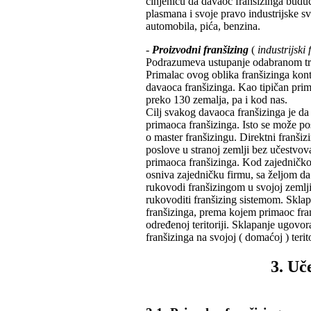
činjenicu da davaoc franšizinga budu
plasmana i svoje pravo industrijske s
automobila, pića, benzina.
-
Proizvodni franšizing
(
industrijski
Podrazumeva ustupanje odabranom trg
Primalac ovog oblika franšizinga kon
davaoca franšizinga. Kao tipičan prim
preko 130 zemalja, pa i kod nas.
Cilj svakog davaoca franšizinga je da
primaoca franšizinga. Isto se može po
o master franšizingu. Direktni franš
poslove u stranoj zemlji bez učestvova
primaoca franšizinga. Kod zajedničkog
osniva zajedničku firmu, sa željom da
rukovodi franšizingom u svojoj zemlji,
rukovoditi franšizing sistemom. Sklap
franšizinga, prema kojem primaoc fran
određenoj teritoriji. Sklapanje ugovo
franšizinga na svojoj ( domaćoj ) terit
3. Uč