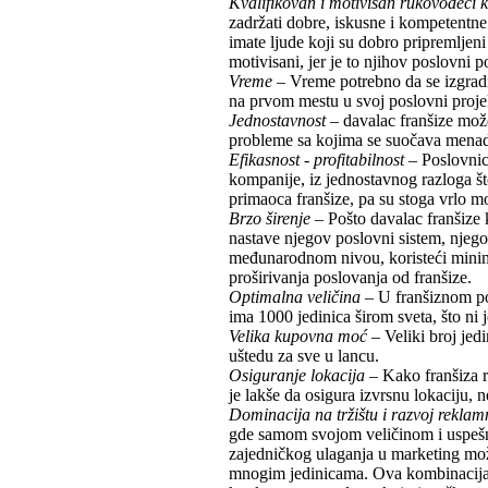
Kvalifikovan i motivisan rukovodeći 
zadržati dobre, iskusne i kompetentne
imate ljude koji su dobro pripremljeni 
motivisani, jer je to njihov poslovni 
Vreme
– Vreme potrebno da se izgradi 
na prvom mestu u svoj poslovni proje
Jednostavnost
– davalac franšize može
probleme sa kojima se suočava menadž
Efikasnost
-
profitabilnost
– Poslovnice
kompanije, iz jednostavnog razloga što
primaoca franšize, pa su stoga vrlo mo
Brzo širenje
– Pošto davalac franšize 
nastave njegov poslovni sistem, njeg
međunarodnom nivou, koristeći minima
proširivanja poslovanja od franšize.
Optimalna veličina
– U franšiznom po
ima 1000 jedinica širom sveta, što ni
Velika kupovna moć
– Veliki broj jed
uštedu za sve u lancu.
Osiguranje lokacija
– Kako franšiza r
je lakše da osigura izvrsnu lokaciju, n
Dominacija na tržištu i razvoj reklam
gde samom svojom veličinom i uspešno
zajedničkog ulaganja u marketing može
mnogim jedinicama. Ova kombinacija b