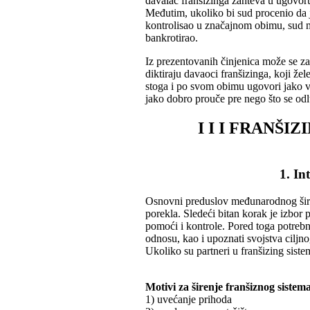
davalac franšizinga zahteva u ugovor
Međutim, ukoliko bi sud procenio da je
kontrolisao u značajnom obimu, sud 
bankrotirao.
Iz prezentovanih činjenica može se za
diktiraju davaoci franšizinga, koji ž
stoga i po svom obimu ugovori jako vel
jako dobro prouče pre nego što se odlu
I I I FRANŠ
1. In
Osnovni preduslov međunarodnog širen
porekla. Sledeći bitan korak je izbor 
pomoći i kontrole. Pored toga potrebno
odnosu, kao i upoznati svojstva ciljn
Ukoliko su partneri u franšizing sist
Motivi za širenje franšiznog sistema
1) uvećanje prihoda