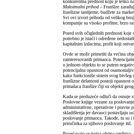
konkurentna prednost koju je teško na
Maksimalni prihod
– Franšize zarađuj
franšizne tantijeme, budžete za market
Svi ovi izvori prihoda od velikog bro
kompanije su visoko profitne, brzo rast
Pored svih očiglednih prednosti koje 
potrebno je istaći i određene nedostat
kapitalnim izdacima, profit koji ostvar
Ovde se može primetiti da većina objeka
zainteresovanih primaoca. Potencijaln
u jednom objektu to se putem negativn
potencijalna opasnost od osamostaljiv
kako funkcioniše sistem svog bivšeg 
franšizne delatnosti postoji opasnost
primalaca franšize čiji su objekti geo
Kada se preduzeće odluči da osnuje s
Poslovne knjige vezane za poslovanje
administrativne, operativne i pravne 
skladištenja jer davaoci postavljaju u
poslovanje primaoca. Takođe, tu su i
priručnika za njihovo poslovanje itd.
Povećavaju se trajna obrtna sredstva, a