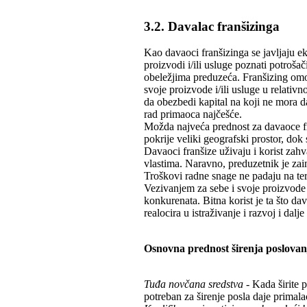
3.2. Davalac franšizinga
Kao davaoci franšizinga se javljaju 
proizvodi i/ili usluge poznati potroša
obeležjima preduzeća. Franšizing omo
svoje proizvode i/ili usluge u relat
da obezbedi kapital na koji ne mora da
rad primaoca najčešće.
Možda najveća prednost za davaoce fr
pokrije veliki geografski prostor, dok 
Davaoci franšize uživaju i korist zahv
vlastima. Naravno, preduzetnik je zai
Troškovi radne snage ne padaju na tere
Vezivanjem za sebe i svoje proizvode 
konkurenata. Bitna korist je ta što da
realocira u istraživanje i razvoj i dal
Osnovna prednost širenja poslovanj
Tuđa novčana sredstva
- Kada širite 
potreban za širenje posla daje primala