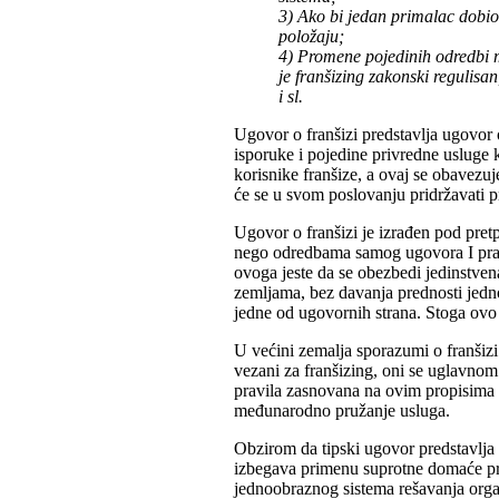
3) Ako bi jedan primalac dobio
položaju;
4) Promene pojedinih odredbi 
je franšizing zakonski regulisa
i sl.
Ugovor o franšizi predstavlja ugovor 
isporuke i pojedine privredne usluge 
korisnike franšize, a ovaj se obavezuj
će se u svom poslovanju pridržavati p
Ugovor o franšizi je izrađen pod pr
nego odredbama samog ugovora I prav
ovoga jeste da se obezbedi jedinstvena
zemljama, bez davanja prednosti jedn
jedne od ugovornih strana. Stoga ovo
U većini zemalja sporazumi o franšiz
vezani za franšizing, oni se uglavn
pravila zasnovana na ovim propisima 
međunarodno pružanje usluga.
Obzirom da tipski ugovor predstavlja
izbegava primenu suprotne domaće pra
jednoobraznog sistema rešavanja org