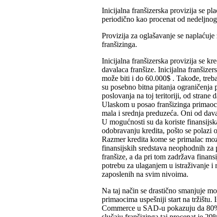
Inicijalna franšizerska provizija se pl
periodično kao procenat od nedeljnog
Provizija za oglašavanje se naplaćuj
franšizinga.
Inicijalna franšizerska provizija se 
davalaca franšize. Inicijalna franšize
može biti i do 60.000$ . Takođe, treb
su posebno bitna pitanja ograničenja p
poslovanja na toj teritoriji, od strane 
Ulaskom u posao franšizinga primaoc
mala i srednja preduzeća. Oni od dav
U mogućnosti su da koriste finansijsk
odobravanju kredita, pošto se polazi o
Razmer kredita kome se primalac moze
finansijskih sredstava neophodnih za p
franšize, a da pri tom zadržava finan
potrebu za ulaganjem u istraživanje 
zaposlenih na svim nivoima.
Na taj način se drastično smanjuje mo
primaocima uspešniji start na tržištu.
Commerce u SAD-u pokazuju da 80% n
slučaju franšizinga taj procenat je 20%