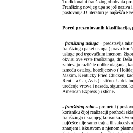
Tradicionalni franšizing obuhvata pro
Franšizing novijeg tipa se još naziva i
poslovanja.U literaturi je najšešća kla
Pored prezentovanih klasifikacija, p
-
franšizing usluga
– predstavlja taka
franšizinga paket usluga ( pravo kori
usluge pod trgovačkim imenom, žigom
okviru ove vrste franšizinga, dr. Deša
zahtevaju različite oblike ulaganja, ka
između ostalog, hotelijerstvo ( Holid
Maxim, Kentucky Fried Chicken, kao i
Rent – a Car, Avis ) i slično. U delatn
uređenje vrtova i nasada, sigurnost, k
American Express ) i slične.
-
franšizing roba
– prometni ( poslov
korisniku čijoj realizaciji prethodi 
franšizinga i krajnjeg korisnika. Ov
najčešće nije samo trajna ili sukcesiv
znanjem i iskustvom u njenom plasman