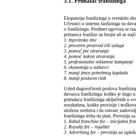
3.1. Primalac franšizinga
Ekspanzija franšizinga u svetskim okv
Učesnici u sistemu fanšizinga su dav
o franšizingu. Predmet ugovora se naz
primaoca franšize su brojni ali se naj
1. trgovinsko ime
2. proveren proizvod i/ili usluga
3. pomoć pre otvaranja
4. pomoć nakon otvaranja
5. profesionalne reklamne kampanje
6. ekonomija u nabavci
7. manji iznos potrebnog kapitala
8. manji poslovni rizik
Usled dugoročnosti poslova franšizing
davaoca franšizinga: koliko je dugo u
primalaca franšizinga uključenih u sv
rezultatima, kolike provizije i troško
uložena sredstva i da ostvare zadovolj
franšizinga treba da plati. Provizija z
1. Initial franchise fee – inicijalna fr
2. Royalty fee – rojalitet
3. Advertisng fee – provizija za oglaš