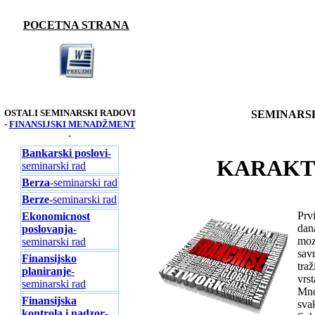
POCETNA STRANA
OSTALI SEMINARSKI RADOVI
SEMINARSK
-
FINANSIJSKI MENADŽMENT
-
Bankarski poslovi
-
KARAKT
seminarski rad
Berza
-seminarski rad
Berze
-seminarski rad
Prv
Ekonomicnost
dan
poslovanja
-
moze
seminarski rad
sav
Finansijsko
tra
planiranje
-
vrs
seminarski rad
Mno
Finansijska
sva
kontrola i nadzor
-