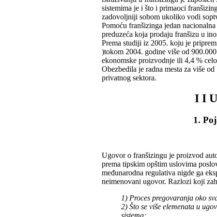
sistemima je i što i primaoci franšiz
zadovoljniji sobom ukoliko vodi soptv
Pomoću franšizinga jedan nacionalna e
preduzeća koja prodaju franšizu u ino
Prema studiji iz 2005. koju je pripr
)tokom 2004. godine više od 900.000 
ekonomske proizvodnje ili 4,4 % cel
Obezbedila je radna mesta za više od
privatnog sektora.
I I
1. Po
Ugovor o franšizingu je proizvod aut
prema tipskim opštim uslovima poslova
međunarodna regulativa nigde ga eksp
neimenovani ugovor. Razlozi koji zaht
1) Proces pregovaranja oko sv
2) Što se više elemenata u ugov
sistema;