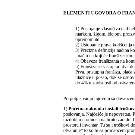
ELEMENTI UGOVORA O FRAN
1) Postojanje vlasništva nad n
markom, žigom, idejom, proizv
opremom itd.
2) Ustupanje prava korišćenja t
3) Precizna definicija načina k
i način na koji će franšizer kont
4) Obaveza franšizanta na konti
5) Franšiza se sastoji od dva del
Prva, pristupna franšiza, plaća
ulaznice u posao, dok se osnovn
do 4% u zavisnosti od ostvareno
Pri potpisivanju ugovora sa davaocem
1)
Početna naknada i ostali troškov
poslovanja. Najčešće je nepovratan. 
razdoblju u odnosu na bruto zaradu. 
prostora i inventar. Tu su i troškovi 
otvaranje“ kako bi sa primaocem prom