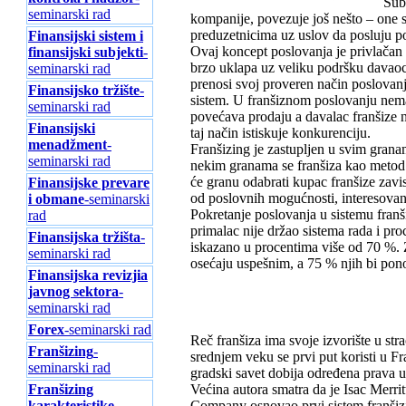
Sub
seminarski rad
kompanije, povezuje još nešto – one s
preduzetnicima uz uslov da posluju p
Finansijski sistem i
Ovaj koncept poslovanja je privlačan 
finansijski subjekti
-
brzo uklapa uz veliku podršku davaoc
seminarski rad
prenosi svoj proveren način poslovanja
Finansijsko tržište
-
sistem. U franšiznom poslovanju nema o
seminarski rad
povećava prodaju a davalac franšize n
Finansijski
taj način istiskuje konkurenciju.
menadžment
-
Franšizing je zastupljen u svim grana
seminarski rad
nekim granama se franšiza kao metod 
će granu odabrati kupac franšize zavis
Finansijske prevare
od poslovnih mogućnosti, interesovanj
i obmane
-seminarski
Pokretanje poslovanja u sistemu franši
rad
primalac nije držao sistema rada i pr
Finansijska tržišta
-
iskazano u procentima više od 70 %. Z
seminarski rad
osećaju uspešnim, a 75 % njih bi pono
Finansijska revizjia
javnog sektora
-
seminarski rad
Forex
-seminarski rad
Reč franšiza ima svoje izvorište u str
Franšizing
-
srednjem veku se prvi put koristi u 
seminarski rad
gradski savet dobija određena prava 
Većina autora smatra da je Isac Merr
Franšizing
Company osnovao prvi sistem franšizi
karakteristike
-