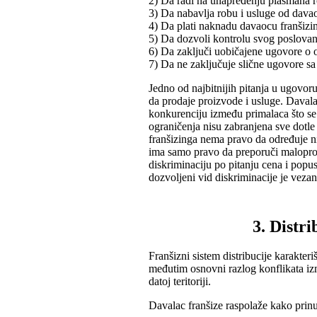
2) Da radi na unapređenju plasmana r
3) Da nabavlja robu i usluge od davaoc
4) Da plati naknadu davaocu franšizi
5) Da dozvoli kontrolu svog poslovan
6) Da zaključi uobičajene ugovore o 
7) Da ne zaključuje slične ugovore s
Jedno od najbitnijih pitanja u ugovoru
da prodaje proizvode i usluge. Davala
konkurenciju između primalaca što se m
ograničenja nisu zabranjena sve dotle
franšizinga nema pravo da određuje 
ima samo pravo da preporuči maloprod
diskriminaciju po pitanju cena i pop
dozvoljeni vid diskriminacije je vezan
3. Distri
Franšizni sistem distribucije karakter
međutim osnovni razlog konflikata izm
datoj teritoriji.
Davalac franšize raspolaže kako prin