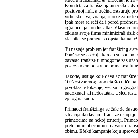
Komiteta za franšizing američke advok
pozitivnoj nuli, a trećina ostvaruje p
vidu iskustva, znanja, obuke zaposlen
Ipak mora se reći da i pored prednost
ograničenja i nedostatke. Vlasnici pr
ciklusa svoje firme minimizirali rizi
vlasnika se pomera sa opstanka na trži
Tu nastaje problem jer franšizing sis
franšize se osećaju kao da su sputani 
davalac franšize u mnogome zaslužan z
poslovanjem od strane primalaca franš
Takođe, usluge koje davalac franšize 
10% ostvarenog prometa što utiče na ni
prvoklasne lokacije, već su to geogra
nadoknadi taj nedostatak. Usled rasta 
epilog na sudu.
Primaoci franšizinga se žale da davao
situacija da davaoci franšize ustupaj
primaocima na nekoj teritoriji. Prima
preteranim obećanjima davaoca franši
obimu. Efekti kampanje koju sprovodi