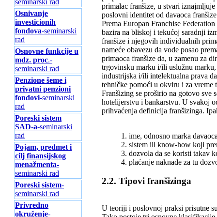
seminarski rad
primalac franšize, u stvari iznajmlju
Osnivanje
poslovni identitet od davaoca franšize
investicionih
Prema Europan Franchise Federation Fra
fondova
-seminarski
bazira na bliskoj i tekućoj saradnji 
rad
franšize i njegovih individualnih pri
nameće obavezu da vode posao prema k
Osnovne funkcije u
primaoca franšize da, u zamenu za dire
mdz. proc
.-
trgovinsku marku i/ili uslužnu marku
seminarski rad
industrijska i/ili intelektualna prav
Penzione šeme i
tehničke pomoći u okviru i za vreme 
privatni penzioni
Franšizing se proširio na gotovo sve s
fondovi
-seminarski
hotelijerstvu i bankarstvu. U svakoj o
rad
prihvaćenja definicija franšizinga. Ip
Poreski sistem
SAD-a
-seminarski
rad
1. ime, odnosno marka davaoca 
2. sistem ili know-how koji pre
Pojam, predmet i
3. dozvola da se koristi takav 
cilj finansijskog
4. plaćanje naknade za tu dozv
menažmenta
-
seminarski rad
2.2. Tipovi franšizinga
Poreski sistem
-
seminarski rad
Privredno
U teoriji i poslovnoj praksi prisutne s
okruženje
-
Tako postoje tri osnovne klasifikacije 