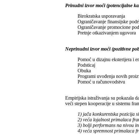
Prinudni izvor moći (potencijalne ka
Birokratska usporavanja
Ograničavanje finansijske podr
Ograničavanje promocione pod
Pretnje otkazivanjem ugovora
Neprinudni izvor moći (pozitivne po
Pomoć u dizajnu eksterijera i en
Podsticaj
Obuka
Programi uvođenja novih proi
Pomoć u računovodstvu
Empirijska istraživanja su pokazala d
veći stepen kooperacije u sistemu fran
1) jača konkurentska pozicija s
2) veća lojalnost primalaca fra
3) bolji performans na nivou in
4) veća spremnost primalaca fra