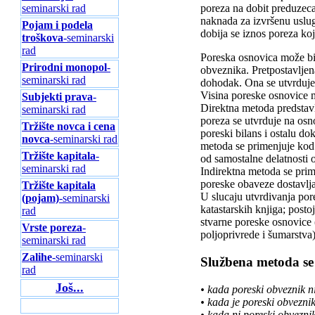
seminarski rad
poreza na dobit preduzeca
naknada za izvršenu uslug
Pojam i podela
dobija se iznos poreza koj
troškova
-seminarski
rad
Poreska osnovica može bi
Prirodni monopol
-
obveznika. Pretpostavljen
seminarski rad
dohodak. Ona se utvrduje 
Visina poreske osnovice m
Subjekti prava
-
Direktna metoda predstav
seminarski rad
poreza se utvrduje na osn
Tržište novca i cena
poreski bilans i ostalu d
novca
-seminarski rad
metoda se primenjuje kod
Tržište kapitala
-
od samostalne delatnosti 
seminarski rad
Indirektna metoda se pri
poreske obaveze dostavlja
Tržište kapitala
U slucaju utvrdivanja po
(pojam)
-seminarski
katastarskih knjiga; post
rad
stvarne poreske osnovice 
Vrste poreza
-
poljoprivrede i šumarstva)
seminarski rad
Zalihe
-seminarski
Službena metoda se
rad
Još...
• kada poreski obveznik n
• kada je poreski obvezni
• kada ni poreski obveznik