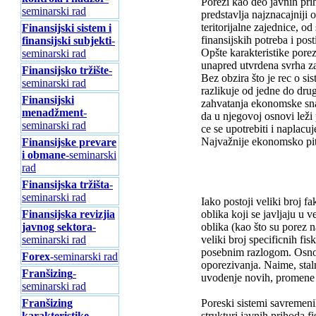
Porezi kao deo javnih prih
seminarski rad
predstavlja najznacajniji
teritorijalne zajednice, 
Finansijski sistem i
finansijskih potreba i pos
finansijski subjekti
-
Opšte karakteristike pore
seminarski rad
unapred utvrdena svrha za 
Finansijsko tržište
-
Bez obzira što je rec o s
seminarski rad
razlikuje od jedne do drug
Finansijski
zahvatanja ekonomske snag
menadžment
-
da u njegovoj osnovi leži
seminarski rad
ce se upotrebiti i naplacu
Najvažnije ekonomsko pit
Finansijske prevare
i obmane
-seminarski
rad
Finansijska tržišta
-
seminarski rad
Iako postoji veliki broj f
oblika koji se javljaju u
Finansijska revizjia
oblika (kao što su porez n
javnog sektora
-
veliki broj specificnih fi
seminarski rad
posebnim razlogom. Osnovn
Forex
-seminarski rad
oporezivanja. Naime, stal
Franšizing
-
uvodenje novih, promene 
seminarski rad
Poreski sistemi savremen
Franšizing
strukturi javnih prihoda f
karakteristike
-