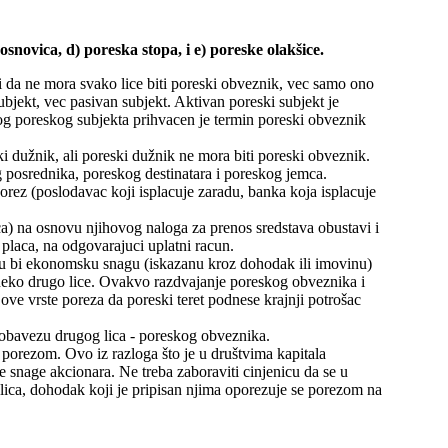
snovica, d) poreska stopa, i e) poreske olakšice.
i da ne mora svako lice biti poreski obveznik, vec samo ono
ubjekt, vec pasivan subjekt. Aktivan poreski subjekt je
nog poreskog subjekta prihvacen je termin poreski obveznik
i dužnik, ali poreski dužnik ne mora biti poreski obveznik.
posrednika, poreskog destinatara i poreskog jemca.
porez (poslodavac koji isplacuje zaradu, banka koja isplacuje
a) na osnovu njihovog naloga za prenos sredstava obustavi i
placa, na odgovarajuci uplatni racun.
 ciju bi ekonomsku snagu (iskazanu kroz dohodak ili imovinu)
i neko drugo lice. Ovakvo razdvajanje poreskog obveznika i
ve vrste poreza da poreski teret podnese krajnji potrošac
 obavezu drugog lica - poreskog obveznika.
porezom. Ovo iz razloga što je u društvima kapitala
snage akcionara. Ne treba zaboraviti cinjenicu da se u
a lica, dohodak koji je pripisan njima oporezuje se porezom na