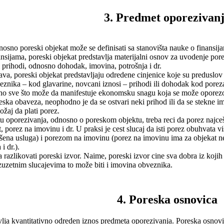
3. Predmet oporezivan
osno poreski objekat može se definisati sa stanovišta nauke o finansija
ansijama, poreski objekat predstavlja materijalni osnov za uvodenje po
 prihodi, odnosno dohodak, imovina, potrošnja i dr.
ava, poreski objekat predstavljaju odredene cinjenice koje su preduslov
eznika – kod glavarine, novcani iznosi – prihodi ili dohodak kod porez
no sve što može da manifestuje ekonomsku snagu koja se može oporezo
eska obaveza, neophodno je da se ostvari neki prihod ili da se stekne imo
žaj da plati porez.
 oporezivanja, odnosno o poreskom objektu, treba reci da porez najceš
porez na imovinu i dr. U praksi je cest slucaj da isti porez obuhvata vi
vršena usluga) i porezom na imovinu (porez na imovinu ima za objekat n
 dr.).
razlikovati poreski izvor. Naime, poreski izvor cine sva dobra iz kojih 
uzetnim slucajevima to može biti i imovina obveznika.
4. Poreska osnovica
lja kvantitativno odreden iznos predmeta oporezivanja. Poreska osnovic