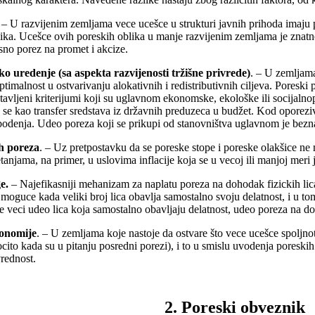
. – U razvijenim zemljama vece ucešce u strukturi javnih prihoda imaju
ika. Ucešce ovih poreskih oblika u manje razvijenim zemljama je znatn
no porez na promet i akcize.
 uredenje (sa aspekta razvijenosti tržišne privrede)
. – U zemljama
timalnost u ostvarivanju alokativnih i redistributivnih ciljeva. Poreski p
stavljeni kriterijumi koji su uglavnom ekonomske, ekološke ili socijalno
e se kao transfer sredstava iz državnih preduzeca u budžet. Kod oporeziv
bodenja. Udeo poreza koji se prikupi od stanovništva uglavnom je bezn
ih poreza
. – Uz pretpostavku da se poreske stope i poreske olakšice ne
njama, na primer, u uslovima inflacije koja se u vecoj ili manjoj meri j
e.
– Najefikasniji mehanizam za naplatu poreza na dohodak fizickih li
 moguce kada veliki broj lica obavlja samostalno svoju delatnost, i u 
 veci udeo lica koja samostalno obavljaju delatnost, udeo poreza na doho
konomije
. – U zemljama koje nastoje da ostvare što vece ucešce spoljn
ito kada su u pitanju posredni porezi), i to u smislu uvodenja poreskih
vrednost.
2. Poreski obveznik