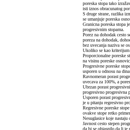
poreska stopa tako izražav
isti iznos obracunatog po
S druge strane, razlika i
se umanjuje poreska osnov
Granicna poreska stopa je
progresivnim stopama.
Porez na dohodak cesto s
poreza na dohodak, dohod
bez uvecanja naziva se 
Ukoliko se kao kriterijum
Proporcionalne poreske st
na visinu poreske osnovic
Progresivne poreske stope
usporen u odnosu na din
Ravnomeran porast progres
uvecava za 100%, a poresk
Ubrzan porast progresivni
progresivno progresivna p
Usporen porast progresiv
je u pitanju regresivno pr
Regresivne poreske stope 
ovakve stope retko primen
Nesuglasice koje nastaju 
Javnost cesto stepen prog
da bi se objasnilo da li j