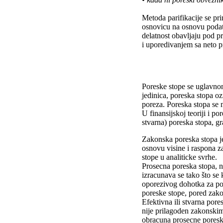
Metoda parifikacije se pr
osnovicu na osnovu podata
delatnost obavljaju pod p
i uporedivanjem sa neto pr
Poreske stope se uglavnom
jedinica, poreska stopa o
poreza. Poreska stopa se 
U finansijskoj teoriji i p
stvarna) poreska stopa, g
Zakonska poreska stopa je
osnovu visine i raspona 
stope u analiticke svrhe.
Prosecna poreska stopa, 
izracunava se tako što se
oporezivog dohotka za po
poreske stope, pored zako
Efektivna ili stvarna po
nije prilagoden zakonskim
obracuna prosecne poresk