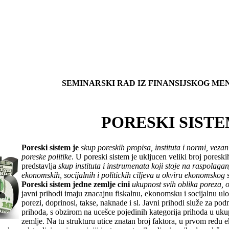
SEMINARSKI RAD IZ FINANSIJSKOG M
PORESKI SIST
Poreski sistem je
skup poreskih propisa, instituta i normi, vez
poreske politike
. U poreski sistem je ukljucen veliki broj poresk
predstavlja
skup instituta i instrumenata koji stoje na raspolagan
ekonomskih, socijalnih i politickih ciljeva u okviru ekonomskog 
Poreski sistem jedne zemlje cini
ukupnost svih oblika poreza, 
javni prihodi imaju znacajnu fiskalnu, ekonomsku i socijalnu ulog
porezi, doprinosi, takse, naknade i sl. Javni prihodi služe za pod
prihoda, s obzirom na ucešce pojedinih kategorija prihoda u uk
zemlje. Na tu strukturu utice znatan broj faktora, u prvom redu