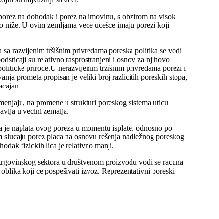
 porez na dohodak i porez na imovinu, s obzirom na visok
o niže. U ovim zemljama vece ucešce imaju porezi koji
 sa razvijenim tršišnim privredama poreska politika se vodi
odsticaji su relativno rasprostranjeni i osnov za njihovo
politicke prirode.U nerazvijenim tržišnim privredama porezi i
anja prometa propisan je veliki broj razlicitih poreskih stopa,
acajan.
 menjaju, na promene u strukturi poreskog sistema uticu
avlja u vecini zemalja.
ca je naplata ovog poreza u momentu isplate, odnosno po
tom slucaju porez placa na osnovu rešenja nadležnog poreskog
dak fizickih lica je relativno manji.
otrgovinskog sektora u društvenom proizvodu vodi se racuna
 oblika koji ce pospešivati izvoz. Reprezentativni poreski