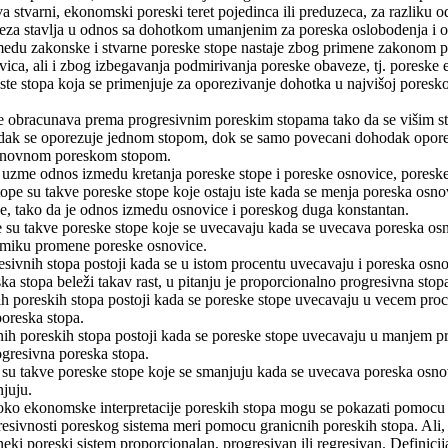
a stvarni, ekonomski poreski teret pojedinca ili preduzeca, za razliku od
reza stavlja u odnos sa dohotkom umanjenim za poreska oslobodenja i o
zmedu zakonske i stvarne poreske stope nastaje zbog primene zakonom pr
ica, ali i zbog izbegavanja podmirivanja poreske obaveze, tj. poreske e
ste stopa koja se primenjuje za oporezivanje dohotka u najvišoj poresk
e obracunava prema progresivnim poreskim stopama tako da se višim s
ak se oporezuje jednom stopom, dok se samo povecani dohodak oporez
osnovnom poreskom stopom.
 uzme odnos izmedu kretanja poreske stope i poreske osnovice, poreske 
ope su takve poreske stope koje ostaju iste kada se menja poreska osn
e, tako da je odnos izmedu osnovice i poreskog duga konstantan.
 su takve poreske stope koje se uvecavaju kada se uvecava poreska osn
amiku promene poreske osnovice.
ivnih stopa postoji kada se u istom procentu uvecavaju i poreska osnov
a stopa beleži takav rast, u pitanju je proporcionalno progresivna stop
h poreskih stopa postoji kada se poreske stope uvecavaju u vecem proc
oreska stopa.
nih poreskih stopa postoji kada se poreske stope uvecavaju u manjem p
ogresivna poreska stopa.
su takve poreske stope koje se smanjuju kada se uvecava poreska osnov
juju.
oko ekonomske interpretacije poreskih stopa mogu se pokazati pomocu r
resivnosti poreskog sistema meri pomocu granicnih poreskih stopa. Ali, u
e neki poreski sistem proporcionalan, progresivan ili regresivan. Definici