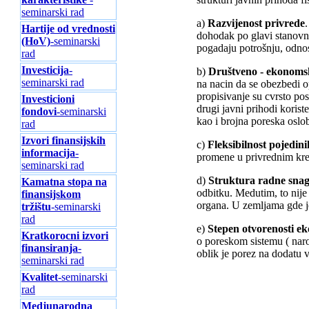
seminarski rad
a)
Razvijenost privrede
Hartije od vrednosti
dohodak po glavi stanovn
(HoV)
-seminarski
pogadaju potrošnju, odnos
rad
Investicija
-
b)
Društveno - ekonomsko
seminarski rad
na nacin da se obezbedi op
propisivanje su cvrsto po
Investicioni
drugi javni prihodi korist
fondovi
-seminarski
kao i brojna poreska oslo
rad
Izvori finansijskih
c)
Fleksibilnost pojedin
informacija
-
promene u privrednim kreta
seminarski rad
d)
Struktura radne snag
Kamatna stopa na
odbitku. Medutim, to nije
finansijskom
organa. U zemljama gde je
tržištu
-seminarski
rad
e)
Stepen otvorenosti e
Kratkorocni izvori
o poreskom sistemu ( naroc
finansiranja
-
oblik je porez na dodatu 
seminarski rad
Kvalitet
-seminarski
rad
Medjunarodna