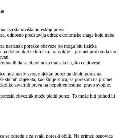
ja
ma i sa stanovišta poreskog prava.
reza, odnosno predstavlja odraz ekonomske snage koju treba
 za nastanak poreske obaveze (to mogu biti fizicka
a na dohodak fizickih lica, transakije – promet proizvoda kod
vati.
vina ili da se obavi neka transakcija, što ce dovesti
ce nosi naziv svog objekta: porez na dobit, porez na
še slicnih objekata, kao što je slucaj sa porezom na promet
ekoliko stvarnih prava na nepokretnostima: pravo svojine,
poreski obveznik može platiti porez. To može biti prihod ili
a se odreduje za svaki poreski oblik. Na primer, osnovica