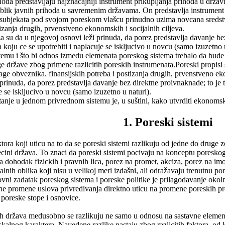
oda predstavljaju najznacajniji instrument prikupljanja prihoda u držav
 oblik javnih prihoda u savremenim državama. On predstavlja instrument j
od subjekata pod svojom poreskom vlašcu prinudno uzima novcana sredst
tizanja drugih, prvenstveno ekonomskih i socijalnih ciljeva.
za su da u njegovoj osnovi leži prinuda, da porez predstavlja davanje be
koju ce se upotrebiti i naplacuje se iskljucivo u novcu (samo izuzetno u
istemu i što bi odnos izmedu elemenata poreskog sistema trebalo da bude
e države zbog primene razlicitih poreskih instrumenata.Poreski propisi 
e obveznika. finansijskih potreba i postizanja drugih, prvenstveno ekon
 prinuda, da porez predstavlja davanje bez direktne proivnaknade; to je
je se iskljucivo u novcu (samo izuzetno u naturi).
anje u jednom privrednom sistemu je, u suštini, kako utvrditi ekonom
1. Poreski sistemi
aktora koji uticu na to da se poreski sistemi razlikuju od jedne do druge 
 vecini država. To znaci da poreski sistemi pocivaju na konceptu poresk
a dohodak fizickih i pravnih lica, porez na promet, akciza, porez na imov
skalnih oblika koji nisu u velikoj meri izdašni, ali odražavaju trenutnu
i zadatak poreskog sistema i poreske politike je prilagodavanje okoln
ne promene uslova privredivanja direktno uticu na promene poreskih pr
poreske stope i osnovice.
ih država medusobno se razlikuju ne samo u odnosu na sastavne element
iskalnog karaktera. Navedene razlike nastaju zbog razlicitih faktora, od k