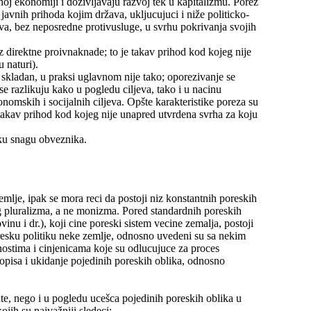
noj ekonomiji i doživljavaju razvoj tek u kapitalizmu. Porez
avnih prihoda kojim država, ukljucujuci i niže politicko-
va, bez neposredne protivusluge, u svrhu pokrivanja svojih
z direktne proivnaknade; to je takav prihod kod kojeg nije
 naturi).
 skladan, u praksi uglavnom nije tako; oporezivanje se
se razlikuju kako u pogledu ciljeva, tako i u nacinu
omskih i socijalnih ciljeva. Opšte karakteristike poreza su
 takav prihod kod kojeg nije unapred utvrdena svrha za koju
sku snagu obveznika.
zemlje, ipak se mora reci da postoji niz konstantnih poreskih
og pluralizma, a ne monizma. Pored standardnih poreskih
inu i dr.), koji cine poreski sistem vecine zemalja, postoji
 poresku politiku neke zemlje, odnosno uvedeni su sa nekim
ostima i cinjenicama koje su odlucujuce za proces
opisa i ukidanje pojedinih poreskih oblika, odnosno
e, nego i u pogledu ucešca pojedinih poreskih oblika u
ojih su najvažniji sledeci: