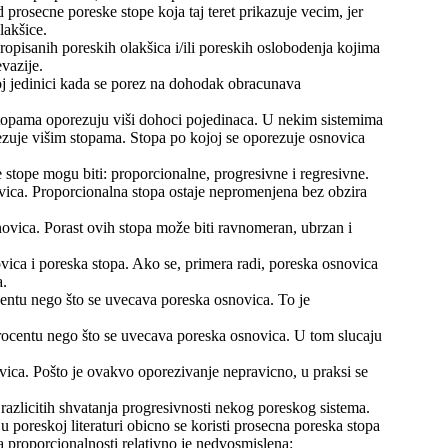
 prosecne poreske stope koja taj teret prikazuje vecim, jer
lakšice.
opisanih poreskih olakšica i/ili poreskih oslobodenja kojima
vazije.
oj jedinici kada se porez na dohodak obracunava
topama oporezuju viši dohoci pojedinaca. U nekim sistemima
uje višim stopama. Stopa po kojoj se oporezuje osnovica
stope mogu biti: proporcionalne, progresivne i regresivne.
ovica. Proporcionalna stopa ostaje nepromenjena bez obzira
ovica. Porast ovih stopa može biti ravnomeran, ubrzan i
ica i poreska stopa. Ako se, primera radi, poreska osnovica
a.
entu nego što se uvecava poreska osnovica. To je
rocentu nego što se uvecava poreska osnovica. U tom slucaju
ica. Pošto je ovakvo oporezivanje nepravicno, u praksi se
azlicitih shvatanja progresivnosti nekog poreskog sistema.
 poreskoj literaturi obicno se koristi prosecna poreska stopa
ja proporcionalnosti relativno je nedvosmislena: