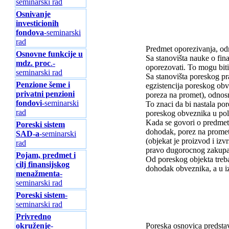
seminarski rad
Osnivanje
investicionih
fondova
-seminarski
rad
Predmet oporezivanja, odn
Osnovne funkcije u
Sa stanovišta nauke o fin
mdz. proc
.-
oporezovati. To mogu biti
seminarski rad
Sa stanovišta poreskog pr
Penzione šeme i
egzistencija poreskog obv
privatni penzioni
poreza na promet), odnos
fondovi
-seminarski
To znaci da bi nastala por
rad
poreskog obveznika u polo
Kada se govori o predmetu
Poreski sistem
dohodak, porez na promet, 
SAD-a
-seminarski
(objekat je proizvod i iz
rad
pravo dugorocnog zakupa i
Pojam, predmet i
Od poreskog objekta treba 
cilj finansijskog
dohodak obveznika, a u iz
menažmenta
-
seminarski rad
Poreski sistem
-
seminarski rad
Privredno
okruženje
-
Poreska osnovica predstav