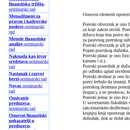
finansijska tržišta
-
seminarski rad
Osnovni elementi oporezi
Menadžment za
pravne i kadrovske
Poreski obveznik je ono f
poslove
-seminarski
za koje zakon utvrdi. Pore
rad
država koja ima pravo da 
Metode finansijske
za pasivnog poreskog sub
analize
-seminarski
Poreski obveznik je uži p
rad
Pojam poreskog dužnika, 
Poreski platac je ono fizi
Naknada kao izvor
kamatu i sl.).
sredstava
-seminarski
Poreski posrednik je duža
rad
po odbitku uplati utvrden
Nastanak i razvoj
Poreski destinar je ono li
berzi
-seminarski rad
porez trebalo da umanji. 
Novac
-seminarski
poreskog destinara postoj
rad
(kupac), a ne prodavac, k
Poreski jemac je ono lice
Osnivanje
U savremenim fiskalnim si
preduzeca
-
(akcionarskim društvima)
seminarski rad
krajnjoj liniji oporezuje 
Osnovni finansijski
dohodak, dok se dobit akc
pokazatelji u
preduzecu
-