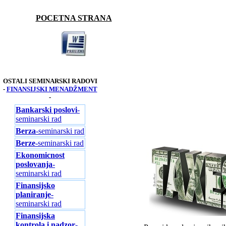
POCETNA STRANA
OSTALI SEMINARSKI RADOVI
-
FINANSIJSKI MENADŽMENT
-
Bankarski poslovi
-
seminarski rad
Berza
-seminarski rad
Berze
-seminarski rad
Ekonomicnost
poslovanja
-
seminarski rad
Finansijsko
planiranje
-
seminarski rad
Finansijska
kontrola i nadzor
-