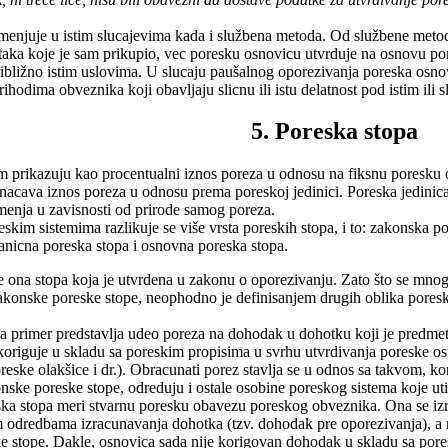
imenjuje u istim slucajevima kada i službena metoda. Od službene metod
ka koje je sam prikupio, vec poresku osnovicu utvrduje na osnovu pore
ribližno istim uslovima. U slucaju paušalnog oporezivanja poreska osn
ihodima obveznika koji obavljaju slicnu ili istu delatnost pod istim ili 
5. Poreska stopa
 prikazuju kao procentualni iznos poreza u odnosu na fiksnu poresku 
znacava iznos poreza u odnosu prema poreskoj jedinici. Poreska jedinic
menja u zavisnosti od prirode samog poreza.
oreskim sistemima razlikuje se više vrsta poreskih stopa, i to: zakonska
ranicna poreska stopa i osnovna poreska stopa.
 ona stopa koja je utvrdena u zakonu o oporezivanju. Zato što se mnog
zakonske poreske stope, neophodno je definisanjem drugih oblika pores
na primer predstavlja udeo poreza na dohodak u dohotku koji je predme
 koriguje u skladu sa poreskim propisima u svrhu utvrdivanja poreske o
reske olakšice i dr.). Obracunati porez stavlja se u odnos sa takvom,
nske poreske stope, odreduju i ostale osobine poreskog sistema koje ut
reska stopa meri stvarnu poresku obavezu poreskog obveznika. Ona se i
 odredbama izracunavanja dohotka (tzv. dohodak pre oporezivanja), a n
e stope. Dakle, osnovica sada nije korigovan dohodak u skladu sa pore