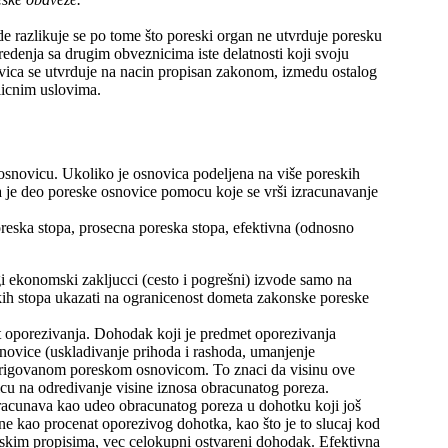
e razlikuje se po tome što poreski organ ne utvrduje poresku
denja sa drugim obveznicima iste delatnosti koji svoju
ovica se utvrduje na nacin propisan zakonom, izmedu ostalog
slicnim uslovima.
osnovicu. Ukoliko je osnovica podeljena na više poreskih
a je deo poreske osnovice pomocu koje se vrši izracunavanje
 poreska stopa, prosecna poreska stopa, efektivna (odnosno
i ekonomski zakljucci (cesto i pogrešni) izvode samo na
kih stopa ukazati na ogranicenost dometa zakonske poreske
t oporezivanja. Dohodak koji je predmet oporezivanja
snovice (uskladivanje prihoda i rashoda, umanjenje
 korigovanom poreskom osnovicom. To znaci da visinu ove
icu na odredivanje visine iznosa obracunatog poreza.
zracunava kao udeo obracunatog poreza u dohotku koji još
e kao procenat oporezivog dohotka, kao što je to slucaj kod
skim propisima, vec celokupni ostvareni dohodak. Efektivna