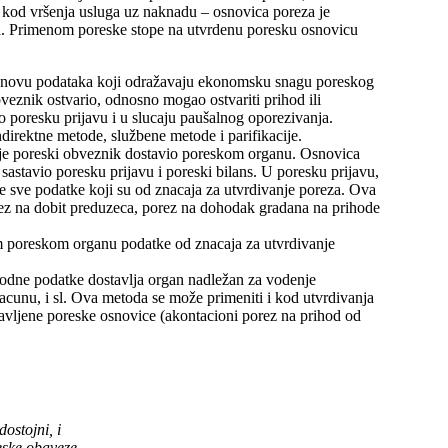
, kod vršenja usluga uz naknadu – osnovica poreza je
nja. Primenom poreske stope na utvrdenu poresku osnovicu
a osnovu podataka koji odražavaju ekonomsku snagu poreskog
veznik ostvario, odnosno mogao ostvariti prihod ili
 poresku prijavu i u slucaju paušalnog oporezivanja.
irektne metode, službene metode i parifikacije.
 je poreski obveznik dostavio poreskom organu. Osnovica
astavio poresku prijavu i poreski bilans. U poresku prijavu,
e sve podatke koji su od znacaja za utvrdivanje poreza. Ova
ez na dobit preduzeca, porez na dohodak gradana na prihode
m poreskom organu podatke od znacaja za utvrdivanje
hodne podatke dostavlja organ nadležan za vodenje
acunu, i sl. Ova metoda se može primeniti i kod utvrdivanja
stavljene poreske osnovice (akontacioni porez na prihod od
ostojni, i
reske obaveze.