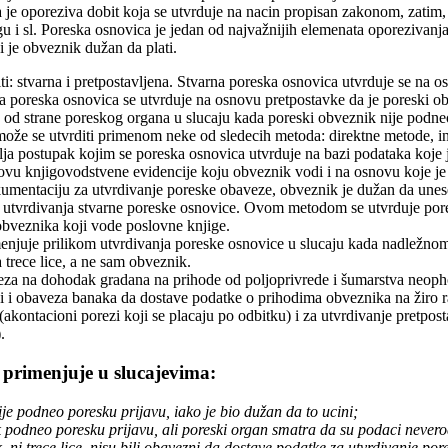
 je oporeziva dobit koja se utvrduje na nacin propisan zakonom, zatim
u i sl. Poreska osnovica je jedan od najvažnijih elemenata oporeziva
i je obveznik dužan da plati.
ti: stvarna i pretpostavljena. Stvarna poreska osnovica utvrduje se n
a poreska osnovica se utvrduje na osnovu pretpostavke da je poreski ob
od strane poreskog organa u slucaju kada poreski obveznik nije podneo
ože se utvrditi primenom neke od sledecih metoda: direktne metode, ind
lja postupak kojim se poreska osnovica utvrduje na bazi podataka koje
ovu knjigovodstvene evidencije koju obveznik vodi i na osnovu koje je s
okumentaciju za utvrdivanje poreske obaveze, obveznik je dužan da unes
 utvrdivanja stvarne poreske osnovice. Ovom metodom se utvrduje por
obveznika koji vode poslovne knjige.
menjuje prilikom utvrdivanja poreske osnovice u slucaju kada nadležno
 trece lice, a ne sam obveznik.
reza na dohodak gradana na prihode od poljoprivrede i šumarstva neop
oji i obaveza banaka da dostave podatke o prihodima obveznika na žiro r
(akontacioni porezi koji se placaju po odbitku) i za utvrdivanje pretpo
.
 primenjuje u slucajevima:
ije podneo poresku prijavu, iako je bio dužan da to ucini;
k podneo poresku prijavu, ali poreski organ smatra da su podaci neverod
, ni trece lice, nisu bili obavezni da dostave podatke za utvrdivanje po