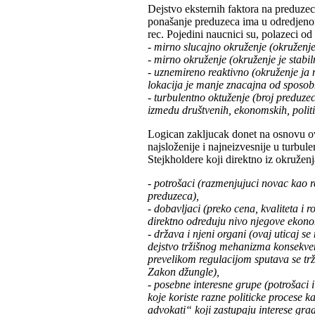
Dejstvo eksternih faktora na preduzec
ponašanje preduzeca ima u odredjenom
rec. Pojedini naucnici su, polazeci od p
- mirno slucajno okruženje (okruženje
- mirno okruženje (okruženje je stabi
- uznemireno reaktivno (okruženje ja
lokacija je manje znacajna od sposob
- turbulentno oktuženje (broj preduze
izmedu društvenih, ekonomskih, politic
Logican zakljucak donet na osnovu ov
najsloženije i najneizvesnije u turbu
Stejkholdere koji direktno iz okružen
- potrošaci (razmenjujuci novac kao re
preduzeca),
- dobavljaci (preko cena, kvaliteta i 
direktno odreduju nivo njegove ekonomij
- država i njeni organi (ovaj uticaj s
dejstvo tržišnog mehanizma konsekven
prevelikom regulacijom sputava se trž
Zakon džungle),
- posebne interesne grupe (potrošaci 
koje koriste razne politicke procese ka
advokati“ koji zastupaju interese gr