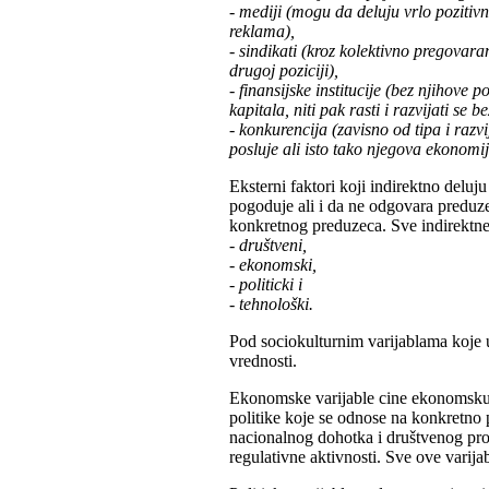
- mediji (mogu da deluju vrlo pozitivn
reklama),
- sindikati (kroz kolektivno pregovara
drugoj poziciji),
- finansijske institucije (bez njihov
kapitala, niti pak rasti i razvijati se b
- konkurencija (zavisno od tipa i razv
posluje ali isto tako njegova ekonomij
Eksterni faktori koji indirektno delu
pogoduje ali i da ne odgovara preduze
konkretnog preduzeca. Sve indirektne
- društveni,
- ekonomski,
- politicki i
- tehnološki.
Pod sociokulturnim varijablama koje u
vrednosti.
Ekonomske varijable cine ekonomsku sr
politike koje se odnose na konkretno 
nacionalnog dohotka i društvenog proiz
regulativne aktivnosti. Sve ove varija