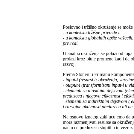
Poslovno i tržišno okruženje se može 
- u kontekstu tržišne privrede i
- u kontekstu globalnih opšte važecih, 
privredi.
U analizi okruženja se polazi od tog
prolazi kroz bitne promene kao i da ok
razvoj.
Prema Stoneru i Frimanu komponente 
- input-i (resursi iz okruženja, sirovi
- output-i (transformisani input-i u v
- elementi sa direktnim dejstvom (ele
preduzeca i njegovu efikasnost i efekt
- elementi sa indirektnim dejstvom ( e
i razvojne aktivnosti preduzeca ali ne
Na osnovu iznetog zakljucujemo da pr
mora razmenjivati resurse sa okruženje
nacin ce preduzeca stupiti u te veze zav