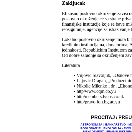
Zakljucak
Efikasno poslovno okruženje zavisi od
poslovno okruženje ce sa strane priva
finansijske institucije koje se bave 
reosiguranje, agencije za istraživanje 
Lokalno poslovno okruženje mora bit
kreditnim institucijama, donatorima,
jednakosti, Republickim Institutom za
Od dobre saradnje sa okruženjem zavi
Literatura
• Vujovic Slavoljub, „Osnove 
• Lajovic Dragan, „Preduzetnic
• Nikolic Milenko i dr., „Eko
• http/www.cqm.co.yu
• http/members.lycos.co.uk
• http/pravo.fon.bg.ac.yu
PROCITAJ / PRE
ASTRONOMIJA
|
BANKARSTVO I M
POSLOVANJE
|
EKOLOGIJA - EKO
MENADŽMENT
|
FINANSIJSKI ME