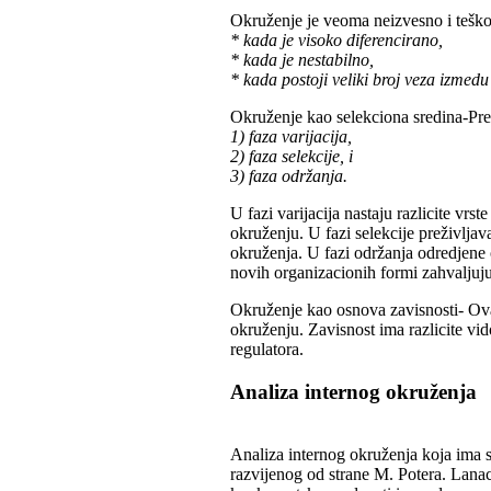
Okruženje je veoma neizvesno i tešk
* kada je visoko diferencirano,
* kada je nestabilno,
* kada postoji veliki broj veza izmed
Okruženje kao selekciona sredina-Pre
1) faza varijacija,
2) faza selekcije, i
3) faza održanja.
U fazi varijacija nastaju razlicite vr
okruženju. U fazi selekcije preživlja
okruženja. U fazi održanja odredjene
novih organizacionih formi zahvaljuju
Okruženje kao osnova zavisnosti- Ova
okruženju. Zavisnost ima razlicite vi
regulatora.
Analiza internog okruženja
Analiza internog okruženja koja ima st
razvijenog od strane M. Potera. Lanac