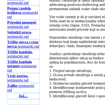
odnosa. Okruženje je faktor opstanka 
seminarski rad
adekvatnog poslovno-društvenog ambije
Pojam i podela
permanentan zadatak svake vlade ukoli
troškova
-seminarski
Van svake sumnje je da je razvijeni tr
rad
Treba znati da se institucionalna reš
Prirodni monopol
-
zemalja sveta (Japan, SAD, Nemacka..
seminarski rad
univerzalni model privrede koji se m
Subjekti prava
-
seminarski rad
Neposredno okruženje cine interni i ek
direktora koji imaju najdirektnije int
Tržište novca i cena
dobavljaci, vlade, finansijske instituci
novca
-seminarski rad
Tržište kapitala
-
Analiza i predvidanje okruženja treba
seminarski rad
dimenzionira njihov uticaj na buduce 
Tržište kapitala
opšteg ka pojedinacnom, doci do kon
(pojam)
-seminarski
su:
rad
1. Pregled uticaja okruženja;
2. Ocena prirode okruženja u smislu 
Vrste poreza
-
buducnosti;
seminarski rad
3. Strukturna analiza glavnih kompon
Zalihe
-seminarski
4. Identifikovanje konkurentske pozic
rad
promenu tržišnog ucešca;
Još...
5. Identifikovanje glavnih šansi i opa