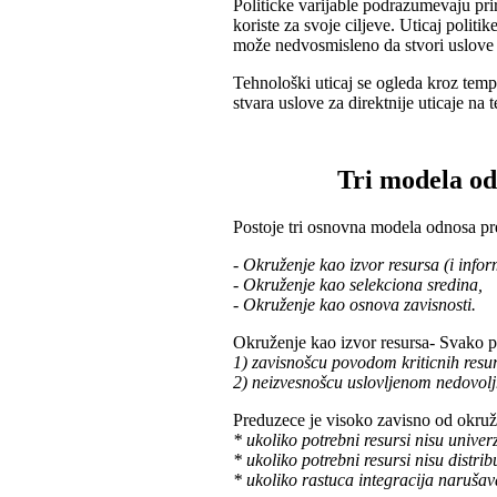
Politicke varijable podrazumevaju prir
koriste za svoje ciljeve. Uticaj polit
može nedvosmisleno da stvori uslove k
Tehnološki uticaj se ogleda kroz tempo
stvara uslove za direktnije uticaje n
Tri modela od
Postoje tri osnovna modela odnosa pre
- Okruženje kao izvor resursa (i infor
- Okruženje kao selekciona sredina,
- Okruženje kao osnova zavisnosti.
Okruženje kao izvor resursa- Svako p
1) zavisnošcu povodom kriticnih resur
2) neizvesnošcu uslovljenom nedovol
Preduzece je visoko zavisno od okruž
* ukoliko potrebni resursi nisu univer
* ukoliko potrebni resursi nisu distr
* ukoliko rastuca integracija narušav