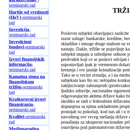
seminarski rad
TRŽI
Hartije od vrednosti
(HoV)
-seminarski
rad
Investicija
-
Poslovni subjekti obavljajuci razlicit
seminarski rad
razne usluge: bankarske, kreditne, be
Investicioni
skladišne i mnoge druge mahom su vez
fondovi
-seminarski
nastaju. Dakle, tržište se pojavljuje 
rad
subjekti stupaju u odredjene odnose 
Izvori finansijskih
predvideti koji ce se poslovi odvijati
informacija
-
uspostavljati ipak je vremenom dolaz
seminarski rad
kretanja i sve jasnije kristalizacije po
Tako se u vecini zemalja, a i na med
Kamatna stopa na
subjekata kao što su: nelojalna konkur
finansijskom
zakljucivanje zabranjenih (protivzako
tržištu
-seminarski
ljudsko zdravlje, nacionalnu sigurnos
rad
odgovarajucim aktima države kako bi s
Kratkorocni izvori
ukoliko se radi o federalnim državam
finansiranja
-
dopunjena sa njima uskladenim propisi
seminarski rad
postojali su pokušaji, kod nas ali i 
Kvalitet
-seminarski
navodnog sve veceg mešanja države u 
rad
ponašanja za ukupnost nacionalne privr
ostavljena pod patronatstvom državne r
Medjunarodna