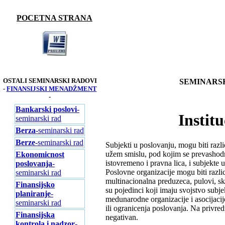
POCETNA STRANA
OSTALI SEMINARSKI RADOVI
SEMINARSK
-
FINANSIJSKI MENADŽMENT
-
Bankarski poslovi
-
Instit
seminarski rad
Berza
-seminarski rad
Berze
-seminarski rad
Subjekti u poslovanju, mogu biti razlic
užem smislu, pod kojim se prevashod
Ekonomicnost
istovremeno i pravna lica, i subjekte 
poslovanja
-
Poslovne organizacije mogu biti razlic
seminarski rad
multinacionalna preduzeca, pulovi, skri
Finansijsko
su pojedinci koji imaju svojstvo subje
planiranje
-
medunarodne organizacije i asocijacije
seminarski rad
ili ogranicenja poslovanja. Na privredn
Finansijska
negativan.
kontrola i nadzor
-