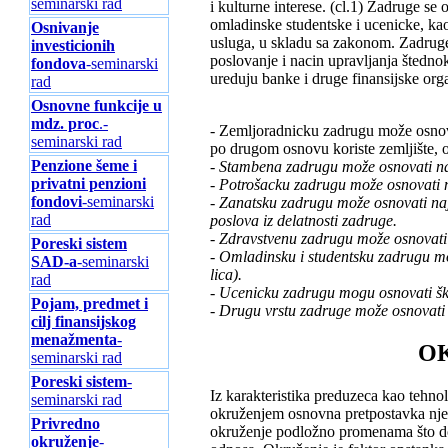
seminarski rad
i kulturne interese. (cl.1) Zadruge s
omladinske studentske i ucenicke, kao
Osnivanje
usluga, u skladu sa zakonom. Zadruge 
investicionih
poslovanje i nacin upravljanja štedn
fondova
-seminarski
ureduju banke i druge finansijske orga
rad
Osnovne funkcije u
mdz. proc
.-
- Zemljoradnicku zadrugu može osnovat
seminarski rad
po drugom osnovu koriste zemljište, ob
Penzione šeme i
- Stambena zadrugu može osnovati naj
privatni penzioni
- Potrošacku zadrugu može osnovati na
fondovi
-seminarski
- Zanatsku zadrugu može osnovati naj
rad
poslova iz delatnosti zadruge.
- Zdravstvenu zadrugu može osnovati n
Poreski sistem
- Omladinsku i studentsku zadrugu mož
SAD-a
-seminarski
lica).
rad
- Ucenicku zadrugu mogu osnovati šk
Pojam, predmet i
- Drugu vrstu zadruge može osnovati n
cilj finansijskog
menažmenta
-
O
seminarski rad
Poreski sistem
-
Iz karakteristika preduzeca kao tehno
seminarski rad
okruženjem osnovna pretpostavka njego
Privredno
okruženje podložno promenama što do
okruženje
-