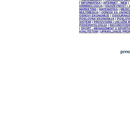
|
INFORMATIKA
|
INTERNET - WEB
|
KRIMINOLOGIJA
|
KNJIŽEVNOST I 
MARKETING
|
MATEMATIKA
|
MEDIC
MULTIMEDIJA
|
ODNOSI SA JAVNO
OSNOVI EKONOMIJE
|
OSIGURANJ
POSLOVNA EKONOMIJA
|
POSLOVN
SISTEMI
|
PROIZVODNI I USLUŽNI
PSIHOPATOLOGIJA
|
RACUNOVOD
|
SPORT - MENADŽMENT U SPORTU
KVALITETOM
|
UPRAVLJANJE PRO
preu