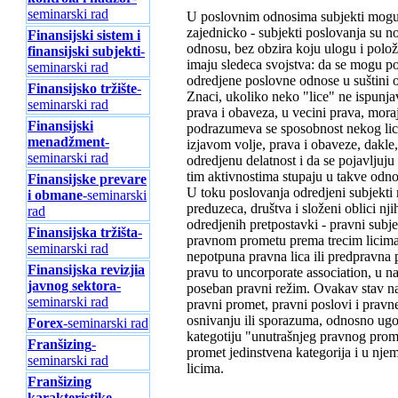
seminarski rad
U poslovnim odnosima subjekti mogu bit
zajednicko - subjekti poslovanja su 
Finansijski sistem i
odnosu, bez obzira koju ulogu i polož
finansijski subjekti
-
imaju sledeca svojstva: da se mogu poj
seminarski rad
odredjene poslovne odnose u suštini o
Finansijsko tržište
-
Znaci, ukoliko neko "lice" ne ispunja
seminarski rad
prava i obaveza, u vecini prava, mor
Finansijski
podrazumeva se sposobnost nekog lica
menadžment
-
izjavom volje, prava i obaveze, dakle,
seminarski rad
odredjenu delatnost i da se pojavljuju
tim aktivnostima stupaju u takve odno
Finansijske prevare
U toku poslovanja odredjeni subjekti 
i obmane
-seminarski
preduzeca, društva i složeni oblici 
rad
odredjenih pretpostavki - pravni subje
Finansijska tržišta
-
pravnom prometu prema trecim licima z
seminarski rad
nepotpuna pravna lica ili predpravna 
Finansijska revizjia
pravu to uncorporate association, u n
javnog sektora
-
poseban pravni režim. Ovakav stav na
seminarski rad
pravni promet, pravni poslovi i pravne 
osnivanju ili sporazuma, odnosno ugo
Forex
-seminarski rad
kategotiju "unutrašnjeg pravnog prom
Franšizing
-
promet jedinstvena kategorija i u nje
seminarski rad
licima.
Franšizing
karakteristike
-