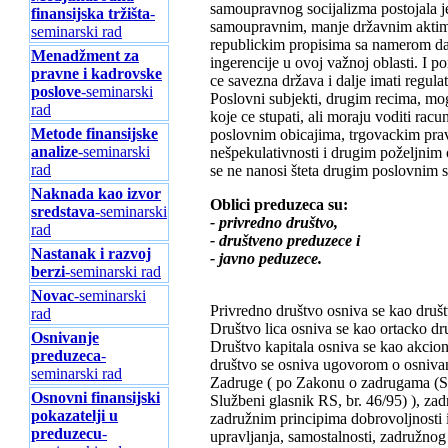
samoupravnog socijalizma postojala je 
finansijska tržišta
-
samoupravnim, manje državnim aktima,
seminarski rad
republickim propisima sa namerom da 
Menadžment za
ingerencije u ovoj važnoj oblasti. I p
pravne i kadrovske
ce savezna država i dalje imati regulat
poslove
-seminarski
Poslovni subjekti, drugim recima, mog
rad
koje ce stupati, ali moraju voditi ra
Metode finansijske
poslovnim obicajima, trgovackim prav
analize
-seminarski
nešpekulativnosti i drugim poželjnim o
rad
se ne nanosi šteta drugim poslovnim s
Naknada kao izvor
Oblici preduzeca su:
sredstava
-seminarski
- privredno društvo,
rad
- društveno preduzece i
Nastanak i razvoj
- javno peduzece.
berzi
-seminarski rad
Novac
-seminarski
Privredno društvo osniva se kao društv
rad
Društvo lica osniva se kao ortacko dr
Osnivanje
Društvo kapitala osniva se kao akcio
preduzeca
-
društvo se osniva ugovorom o osnivan
seminarski rad
Zadruge ( po Zakonu o zadrugama (Služ
Osnovni finansijski
Službeni glasnik RS, br. 46/95) ), zad
pokazatelji u
zadružnim principima dobrovoljnosti 
preduzecu
-
upravljanja, samostalnosti, zadružno