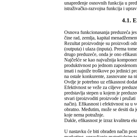
unapređenje osnovnih funkcija u predu
istraživačko-razvojna funkcija i uprav
4.1. 
Osnova funkcionasanja preduzeća jeste
čine rad, zemlja, kapital menadžemen
Rezultat proizvodnje su proizvodi od
(outputa) i ulaza (inputa). Prema tom
drugo preduzeće, onda je ono efikasni
Najčešće se kao najvažnija komponent
produktivnost po jednom zaposlenom.
imati i najniže troškove po jedinici 
na ostale konkurente, zasnovane na nis
Ovdje je potrebno uz efikasnost dodati 
Efektivnost se veže za ciljeve preduze
predstavlja stepen u kojem je preduzeć
stvari (proizvoditi proizvode i pružati 
način). Efikasnost i efektivnost su u 
obratno. Međutim, može se desiti da j
koje nema potražnje.
Dakle, efikasnost je izraz kvaliteta e
U nastavku će biti obrađen način post
marketing, upravljanje materijalnim to