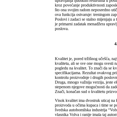
upravljanja ljudskim resursima u posti
kroz povećanje produktivnosti zaposle
što ona svojim radom neposredno utiče
ova funkcija ostvaruje: treningom za
Poslovi i zadaci se stalno mijenjaju a
je primarni zadatak menadžera upravlj
poslova.
4
Kvalitet je, pored tržišnog učešća, naj
kvaliteta, ali se sve one mogu svesti n
pogledu na kvalitet. To znači da se k
specifikacijama. Rezultat ovakvog pri
kontrolu proizvodnje i drugih poslovn
Druga, mnogo važnija verzija, jeste ek
stepenom njegove mogućnosti da zadov
Znači, konačan sud o kvalitetu prizvo
Visok kvalitet ima dvostruk uticaj na
proizvoda u očima kupaca i time se po
švedska autobomilska industrija “Volv
vlasnika Volva i ranije imala taj autom