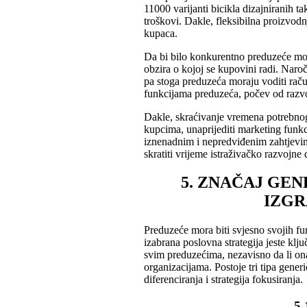
11000 varijanti bicikla dizajniranih 
troškovi. Dakle, fleksibilna proizvod
kupaca.
Da bi bilo konkurentno preduzeće mor
obzira o kojoj se kupovini radi. Naro
pa stoga preduzeća moraju voditi raču
funkcijama preduzeća, počev od razvo
Dakle, skraćivanje vremena potrebnog
kupcima, unaprijediti marketing funkcij
iznenadnim i nepredviđenim zahtjevima
skratiti vrijeme istraživačko razvojne d
5. ZNAČAJ GE
IZGR
Preduzeće mora biti svjesno svojih funk
izabrana poslovna strategija jeste klj
svim preduzećima, nezavisno da li ona 
organizacijama. Postoje tri tipa generi
diferenciranja i strategija fokusiranja.
5.