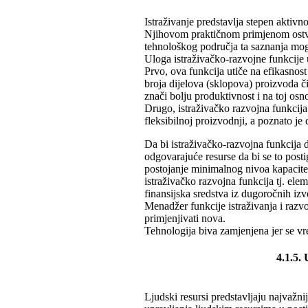
Istraživanje predstavlja stepen aktiv
Njihovom praktičnom primjenom ostva
tehnološkog područja ta saznanja mogu 
Uloga istraživačko-razvojne funkcije u
Prvo, ova funkcija utiče na efikasnos
broja dijelova (sklopova) proizvoda 
znači bolju produktivnost i na toj osno
Drugo, istraživačko razvojna funkcija
fleksibilnoj proizvodnji, a poznato je
Da bi istraživačko-razvojna funkcija 
odgovarajuće resurse da bi se to post
postojanje minimalnog nivoa kapaciteta
istraživačko razvojna funkcija tj. ele
finansijska sredstva iz dugoročnih izv
Menadžer funkcije istraživanja i razvoj
primjenjivati nova.
Tehnologija biva zamjenjena jer se v
4.1.5.
Ljudski resursi predstavljaju najvaž