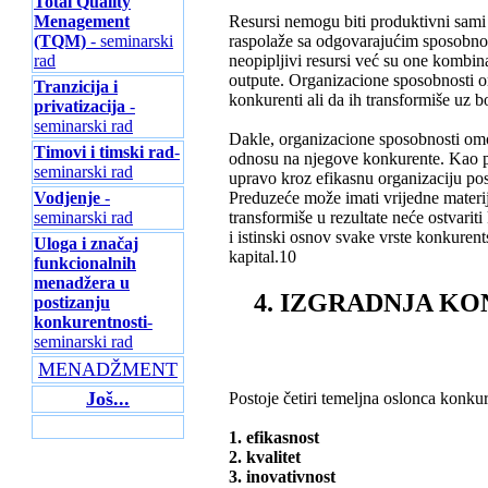
Total Quality
Menagement
Resursi nemogu biti produktivni sami 
(TQM)
- seminarski
raspolaže sa odgovarajućim sposobnost
rad
neopipljivi resursi već su one kombinac
outpute. Organizacione sposobnosti o
Tranzicija i
konkurenti ali da ih transformiše uz b
privatizacija
-
seminarski rad
Dakle, organizacione sposobnosti omo
Timovi i timski rad
-
odnosu na njegove konkurente. Kao pri
seminarski rad
upravo kroz efikasnu organizaciju pos
Vodjenje
-
Preduzeće može imati vrijedne materija
seminarski rad
transformiše u rezultate neće ostvari
i istinski osnov svake vrste konkurent
Uloga i značaj
kapital.10
funkcionalnih
menadžera u
4. IZGRADNJA K
postizanju
konkurentnosti
-
seminarski rad
MENADŽMENT
Još...
Postoje četiri temeljna oslonca konkur
1. efikasnost
2. kvalitet
3. inovativnost