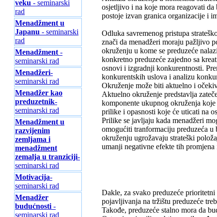
veku
- seminarski
osjetljivo i na koje mora reagovati da 
rad
postoje izvan granica organizacije i i
Menadžment u
Japanu
- seminarski
Odluka savremenog pristupa strateško
rad
znači da menadžeri moraju pažljivo pos
okruženju u kome se preduzeće nalazi.
Menadžment
-
konkretno preduzeće zajedno sa kreat
seminarski rad
osnovi i izgradnji konkurentnosti. Pr
Menadžeri
-
konkurentskih uslova i analizu konku
seminarski rad
Okruženje može biti aktuelno i očeki
Menadžer kao
Aktuelno okruženje predstavlja zateč
preduzetnik
-
komponente ukupnog okruženja koje m
seminarski rad
prilike i opasnosti koje će uticati na 
Prilike se javljaju kada menadžeri mog
Menadžment u
omogućiti tranformaciju preduzeća u bo
razvijenim
okruženju ugrožavaju strateški položa
zemljama i
umanji negativne efekte tih promjena 
menadžment
zemalja u tranziciji
-
seminarski rad
Motivacija
-
seminarski rad
Dakle, za svako preduzeće prioritetni z
Menadžer
pojavljivanja na tržištu preduzeće tre
budućnosti
-
Takođe, preduzeće stalno mora da bud
seminarski rad