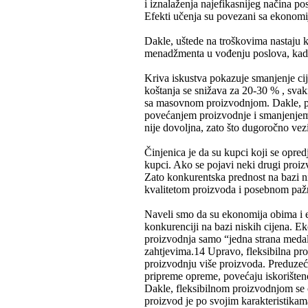
i iznalaženja najefikasnijeg načina pos
Efekti učenja su povezani sa ekonom
Dakle, uštede na troškovima nastaju 
menadžmenta u vođenju poslova, kada 
Kriva iskustva pokazuje smanjenje cij
koštanja se snižava za 20-30 % , sva
sa masovnom proizvodnjom. Dakle, pr
povećanjem proizvodnje i smanjenjem
nije dovoljna, zato što dugoročno vez
Činjenica je da su kupci koji se opred
kupci. Ako se pojavi neki drugi proi
Zato konkurentska prednost na bazi ni
kvalitetom proizvoda i posebnom paž
Naveli smo da su ekonomija obima i ef
konkurenciji na bazi niskih cijena.
proizvodnja samo “jedna strana medalj
zahtjevima.14 Upravo, fleksibilna pr
proizvodnju više proizvoda. Preduzeć
pripreme opreme, povećaju iskorišteno
Dakle, fleksibilnom proizvodnjom se os
proizvod je po svojim karakteristika