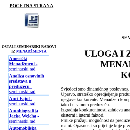
POCETNA STRANA
SE
OSTALI SEMINARSKI RADOVI
ULOGA I
IZ
MENADŽMENTA
Američki
MENAD
Menadžment
-
seminarski rad
K
Analiza osnovinih
sredstava u
preduzeću
-
Svjedoci smo dinamičnog poslovnog amb
seminarski rad
Upravo, strateško opredjeljenje pred
Anri Fajol
-
njegove konkurente. Menadžeri kompa
seminarski rad
tako i u samom preduzeću.
Izgradnja konkurentnosti zahtjeva anal
Autobiografija
eksterni i interni faktori.
Jacka Welcha
-
Prilike pružaju mogućnost da preduzeće
seminarski rad
realni. Opasnosti su prijetnje koje pre
Automobilska