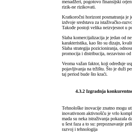
menadžeri, pogotovo finansijski orjen
rizik-ne rizikovati.
Kratkoročni horizont posmatranja je j
izdvoje sredstava za istaživačko-razvoj
Takođe postoji velika neizvjesnot u p
Slaba komercijalizacija je jedan od n
karakteristika, kao što su dizajn, kval
Slaba strategija pozicioniranja, odno
promocija i distribucija, nezavisno od
Veoma važan faktor, koji određuje usp
pojavljivanja na tržištu. Što je duži 
taj period bude što kraći.
4.3.2 Izgradnja konkurentno
Tehnološke inovacije znatno mogu uti
inovativnom aktivnošću je vrlo komple
mada su neka istraživanja pokazala da
u šest faza a to su: prepoznavanje pril
razvoj i tehnologija