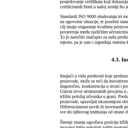
posjedovanje certifikata koji dokazuj
certificiranih firmi u našoj zemlji što
Standardi ISO 9000 obuhvataju tri mo
na ugovorne situacije, te posebni sta
cilj imaju osiguranje kvaliteta proizvo
povjerenja među različitim učesnicim
To je naročito značajno za naša predu
mjesto, pa je zato i izgradnja sistema k
4.3. I
Imajući u vidu prednosti koje preduze
proizvode, može se reći da inovativno
dugoročno, konkurencija u stvari i je
Glavni izvor strukturalnih procjena u gr
tržišni položaj učesnika u grani. Pred
proizvode, upravljati ekonomijom obima
Diferenciranost novih ili inoviranih
sve do njihovog imitiranja od strane
Širenje znanja ugrožava poziciju trži
inovator treba pokušati zaštiti postoje