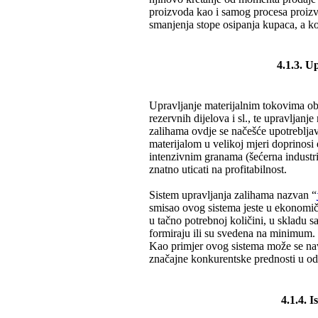
proizvoda kao i samog procesa proizvo
smanjenja stope osipanja kupaca, a kon
4.1.3. U
Upravljanje materijalnim tokovima ob
rezervnih dijelova i sl., te upravljan
zalihama ovdje se načešće upotreblja
materijalom u velikoj mjeri doprinosi
intenzivnim granama (šećerna industri
znatno uticati na profitabilnost.
Sistem upravljanja zalihama nazvan “
smisao ovog sistema jeste u ekonomičn
u tačno potrebnoj količini, u skladu s
formiraju ili su svedena na minimum.
Kao primjer ovog sistema može se nav
značajne konkurentske prednosti u od
4.1.4. I