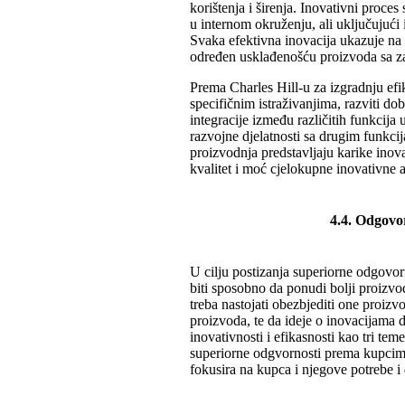
korištenja i širenja. Inovativni proc
u internom okruženju, ali uključujući 
Svaka efektivna inovacija ukazuje na z
određen usklađenošću proizvoda sa z
Prema Charles Hill-u za izgradnju efik
specifičnim istraživanjima, razviti do
integracije između različitih funkcija
razvojne djelatnosti sa drugim funkc
proizvodnja predstavljaju karike ino
kvalitet i moć cjelokupne inovativne a
4.4. Odgovo
U cilju postizanja superiorne odgovo
biti sposobno da ponudi bolji proizvo
treba nastojati obezbjediti one proizv
proizvoda, te da ideje o inovacijama d
inovativnosti i efikasnosti kao tri tem
superiorne odgvornosti prema kupcima
fokusira na kupca i njegove potrebe i 