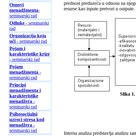
prednost preduzeća u odnosu na njego
Osnovi
resurse kao inpute pretvori u outpute.
menadžmenta
-
seminarski rad
Odluke
- seminarski
rad
Organizacija koja
uči
- seminarski rad
Pojam i
karakteristike krize
- seminarski rad
Pojam
menadžmenta
-
seminarski rad
Principi
menadžmenta i
Slika 1
karakteristike
menadžera
-
seminarski rad
Psihosocijalni
uzroci stresa kod
menadžera
-
seminarski rad
Interna analiza predstavlja analizu sam