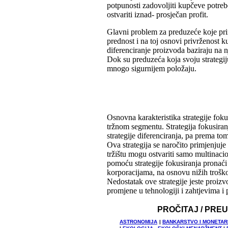
potpunosti zadovoljiti kupčeve potrebe
ostvariti iznad- prosječan profit.
Glavni problem za preduzeće koje prim
prednost i na toj osnovi privrženost
diferenciranje proizvoda baziraju na n
Dok su preduzeća koja svoju strategiju
mnogo sigurnijem položaju.
Osnovna karakteristika strategije fokus
tržnom segmentu. Strategija fokusiranj
strategije diferenciranja, pa prema tome
Ova strategija se naročito primjenjuj
tržištu mogu ostvariti samo multinaci
pomoću strategije fokusiranja pronaći
korporacijama, na osnovu nižih troškov
Nedostatak ove strategije jeste proiz
promjene u tehnologiji i zahtjevima i
PROČITAJ / PRE
ASTRONOMIJA
|
BANKARSTVO I MONETAR