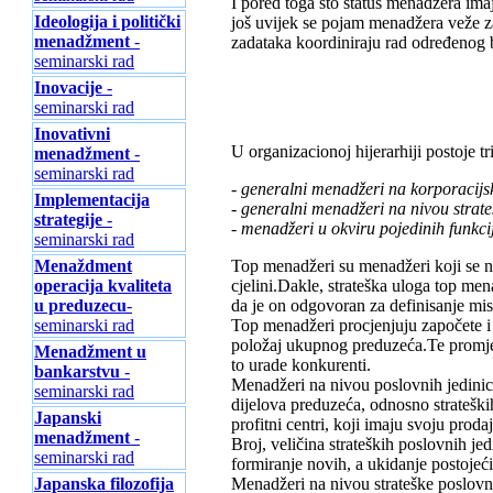
I pored toga što status menadžera imaj
Ideologija i politički
još uvijek se pojam menadžera veže z
menadžment
-
zadataka koordiniraju rad određenog b
seminarski rad
Inovacije
-
seminarski rad
Inovativni
U organizacionoj hijerarhiji postoje tr
menadžment
-
seminarski rad
- generalni menadžeri na korporacijs
Implementacija
- generalni menadžeri na nivou strate
strategije
-
- menadžeri u okviru pojedinih funkci
seminarski rad
Menaždment
Top menadžeri su menadžeri koji se n
operacija kvaliteta
cjelini.Dakle, strateška uloga top men
u preduzecu
-
da je on odgovoran za definisanje misi
seminarski rad
Top menadžeri procjenjuju započete i
položaj ukupnog preduzeća.Te promjene
Menadžment u
to urade konkurenti.
bankarstvu
-
Menadžeri na nivou poslovnih jedinic
seminarski rad
dijelova preduzeća, odnosno strateški
Japanski
profitni centri, koji imaju svoju proda
menadžment
-
Broj, veličina strateških poslovnih j
seminarski rad
formiranje novih, a ukidanje postojeći
Japanska filozofija
Menadžeri na nivou strateške poslovne