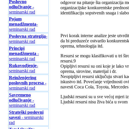
Poslovno
odgovor na pitanje šta organizacija m
odlučivanje
-
organizacijske konkurentske prednosti
seminarski rad
identifikaciju sopstvenih snaga i slabo
Pojam
menadžmenta
-
seminarski rad
Prvi korak interne analize jeste utvrd
Poslovna strategija
-
da bi preduzeće ostvarilo konkurentsku
seminarski rad
oprema, tehnologija itd.
Principi
menadžmenta
-
Resursi se mogu klasifikovati u tri širo
seminarski rad
resursi.9
Rukovodjenje
-
Opipljivi resursi su oni koje je lako vr
seminarski rad
oprema, sirovine, materijal i dr.
Neopipljivi resursi uključuju stvari k
Reinženjering
iskustvo itd. Povećanje vrijednosti o
poslovnih procesa
-
navesti Coca Cola, Toyota, Mercedes i
seminarski rad
Savremeno
Ljudski resursi su u sve većoj mjeri 
odlučivanje
-
Ljudski resursi nisu živa bića u svom 
seminarski rad
Strateški poslovni
savezi
- seminarski
rad