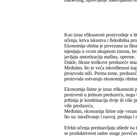
Kao izraz efikasnosti proizvodnje u l
učenja, kriva iskustva i fleksibilna pr
Ekonomija obima je povezana sa fiksni
mjenjaju u svom ukupnom iznosu, bez 
javljaju amortizacija mašina, opreme, z
Dakle, fiksne troškove preduzeće ima 
Međutim, što je veća iskorištenost kap
proizvoda niži. Prema tome, preduzeća
proizvoda ostvaruju ekonomiju obima, 
Ekonomija širine je izraz efikasnosti p
proizvesti u jednom preduzeću, nego t
jeftinija je kombinacija dvije ili viš
više preduzeća.
Međutim, ekonomija širine nije vezana
što su: istraživanje i razvoj, prodaja i 
Efekti učenja predstavljaju uštede na
se produktivnost radne snage povećav