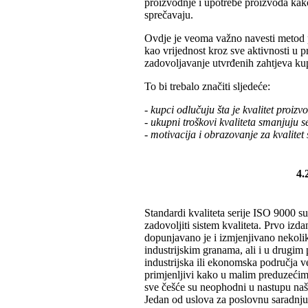
proizvodnje i upotrebe proizvoda kako
sprečavaju.
Ovdje je veoma važno navesti metod p
kao vrijednost kroz sve aktivnosti u 
zadovoljavanje utvrđenih zahtjeva kup
To bi trebalo značiti sljedeće:
- kupci odlučuju šta je kvalitet proizv
- ukupni troškovi kvaliteta smanjuju 
- motivacija i obrazovanje za kvali
4.
Standardi kvaliteta serije ISO 9000 
zadovoljiti sistem kvaliteta. Prvo izd
dopunjavano je i izmjenjivano nekolik
industrijskim granama, ali i u drugim
industrijska ili ekonomska područja v
primjenljivi kako u malim preduzećim
sve češće su neophodni u nastupu naši
Jedan od uslova za poslovnu saradnj