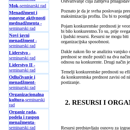
Ostvarivanje cilja zahtjeva prilagođav
Mok
-seminarski rad
Poznato je da je svrha poslovanja pre
Menadžment i
maksimizacija profita. Da bi to posti
osnovne aktivnosti
mednadžmenta
-
Pojam konkurentske prednosti je veom
seminarski rad
bi bilo konkurentno.To su, prije svega,
Novi javni
i ljudski resursi. Resursi ne mogu bit
menadžment
-
organizacijska sposobnost.
seminarski rad
Dakle nakon što se analizira vanjsko 
Liderstvo
-
prednost se može postići na dva načina
seminarski rad
odnosu na konkurente. Drugi način je n
Liderstvo II
-
seminarski rad
Temelji konkurentske prednosti su efi
Odlučivanje i
da konkurentska prednost zavisi od n
menadžment
-
postizanje.
seminarski rad
Organizacionalna
kultura
-seminarski
2. RESURSI I OR
rad
Organiz rada,
podela i raspon
menažmenta
-
seminarski rad
Resursi predstavljaju osnovu za izgra