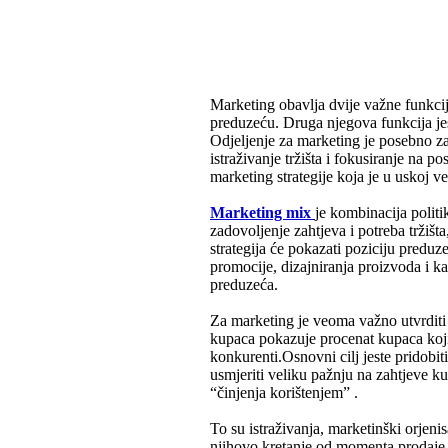
Marketing obavlja dvije važne funkcij
preduzeću. Druga njegova funkcija je
Odjeljenje za marketing je posebno z
istraživanje tržišta i fokusiranje na 
marketing strategije koja je u uskoj 
Marketing mix
je kombinacija politi
zadovoljenje zahtjeva i potreba trži
strategija će pokazati poziciju preduz
promocije, dizajniranja proizvoda i ka
preduzeća.
Za marketing je veoma važno utvrditi 
kupaca pokazuje procenat kupaca koji
konkurenti.Osnovni cilj jeste pridobiti
usmjeriti veliku pažnju na zahtjeve ku
“činjenja korištenjem” .
To su istraživanja, marketinški orjeni
njihovo kretanje od momenta prodaje