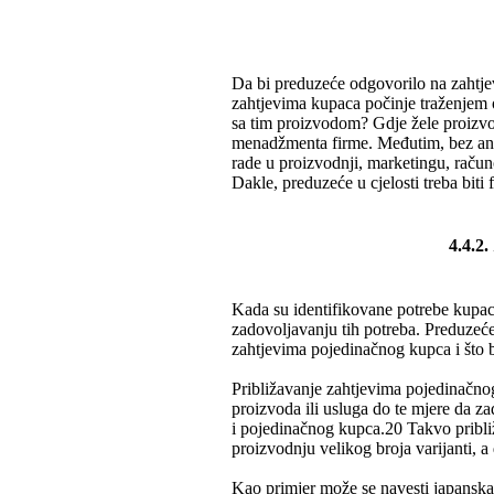
Da bi preduzeće odgovorilo na zahtjev
zahtjevima kupaca počinje traženjem 
sa tim proizvodom? Gdje žele proizvo
menadžmenta firme. Međutim, bez anga
rade u proizvodnji, marketingu, račun
Dakle, preduzeće u cjelosti treba biti 
4.4.2
Kada su identifikovane potrebe kupaca
zadovoljavanju tih potreba. Preduzeće
zahtjevima pojedinačnog kupca i što b
Približavanje zahtjevima pojedinačno
proizvoda ili usluga do te mjere da z
i pojedinačnog kupca.20 Takvo približ
proizvodnju velikog broja varijanti, 
Kao primjer može se navesti japansk