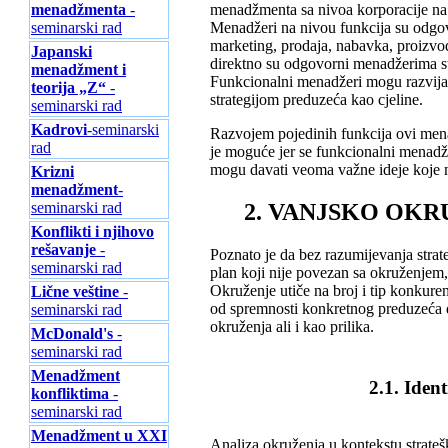
menadžmenta
-
menadžmenta sa nivoa korporacije na 
seminarski rad
Menadžeri na nivou funkcija su odgov
marketing, prodaja, nabavka, proizvod
Japanski
direktno su odgovorni menadžerima st
menadžment i
Funkcionalni menadžeri mogu razvijati 
teorija „Z“
-
strategijom preduzeća kao cjeline.
seminarski rad
Kadrovi
-seminarski
Razvojem pojedinih funkcija ovi mena
rad
je moguće jer se funkcionalni menadžer
mogu davati veoma važne ideje koje m
Krizni
menadžment
-
seminarski rad
2. VANJSKO OK
Konflikti i njihovo
rešavanje
-
Poznato je da bez razumijevanja strat
seminarski rad
plan koji nije povezan sa okruženjem
Okruženje utiče na broj i tip konkure
Lične veštine
-
od spremnosti konkretnog preduzeća d
seminarski rad
okruženja ali i kao prilika.
McDonald's
-
seminarski rad
Menadžment
2.1. Ident
konfliktima
-
seminarski rad
Menadžment u XXI
Analiza okruženja u kontekstu strate