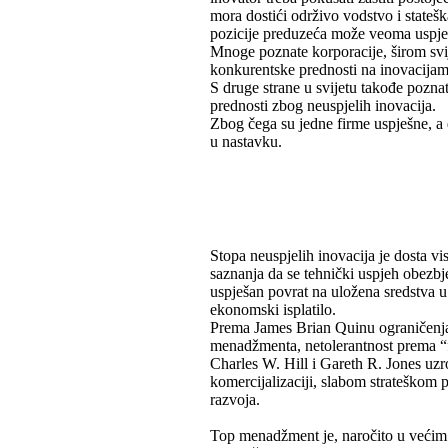
mora dostići održivo vodstvo i statešk
pozicije preduzeća može veoma uspješ
Mnoge poznate korporacije, širom svije
konkurentske prednosti na inovacijam
S druge strane u svijetu takođe pozn
prednosti zbog neuspjelih inovacija.
Zbog čega su jedne firme uspješne, a 
u nastavku.
Stopa neuspjelih inovacija je dosta v
saznanja da se tehnički uspjeh obezbj
uspješan povrat na uložena sredstva 
ekonomski isplatilo.
Prema James Brian Quinu ograničenja 
menadžmenta, netolerantnost prema “f
Charles W. Hill i Gareth R. Jones uzr
komercijalizaciji, slabom strateškom 
razvoja.
Top menadžment je, naročito u većim