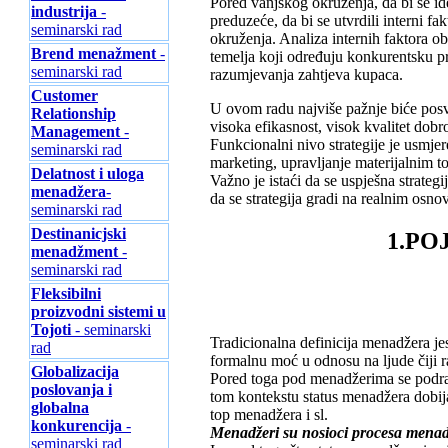
Pored vanjskog okruženja, da bi se id
industrija
-
preduzeće, da bi se utvrdili interni fak
seminarski rad
okruženja. Analiza internih faktora o
Brend menažment
-
temelja koji određuju konkurentsku pre
seminarski rad
razumjevanja zahtjeva kupaca.
Customer
U ovom radu najviše pažnje biće posv
Relationship
visoka efikasnost, visok kvalitet dobr
Management
-
Funkcionalni nivo strategije je usmje
seminarski rad
marketing, upravljanje materijalnim t
Delatnost i uloga
Važno je istaći da se uspješna strateg
menadžera
-
da se strategija gradi na realnim osno
seminarski rad
Destinanicjski
1.PO
menadžment
-
seminarski rad
Fleksibilni
proizvodni sistemi u
Tojoti
- seminarski
Tradicionalna definicija menadžera jes
rad
formalnu moć u odnosu na ljude čiji r
Globalizacija
Pored toga pod menadžerima se podraz
poslovanja i
tom kontekstu status menadžera dobijaju
globalna
top menadžera i sl.
konkurencija
-
Menadžeri su nosioci procesa mena
seminarski rad