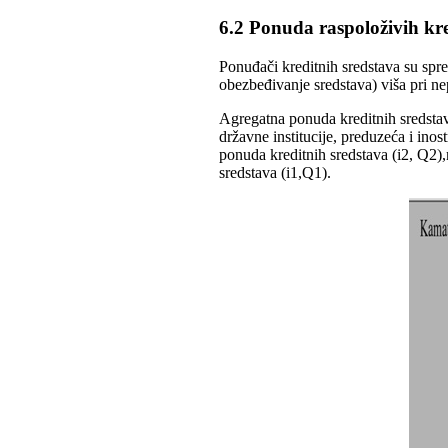
6.2 Ponuda raspoloživih kre
Ponuđači kreditnih sredstava su spr
obezbeđivanje sredstava) viša pri n
Agregatna ponuda kreditnih sredstav
državne institucije, preduzeća i inos
ponuda kreditnih sredstava (i2, Q2)
sredstava (i1,Q1).