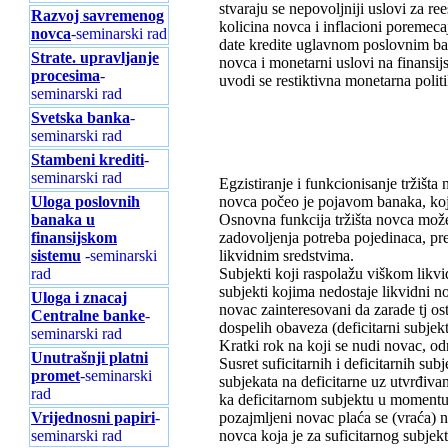
stvaraju se nepovoljniji uslovi za re
Razvoj savremenog
kolicina novca i inflacioni poremeca
novca
-seminarski rad
date kredite uglavnom poslovnim ba
Strate. upravljanje
novca i monetarni uslovi na finansij
procesima
-
uvodi se restiktivna monetarna politi
seminarski rad
Svetska banka
-
seminarski rad
Stambeni krediti
-
seminarski rad
Egzistiranje i funkcionisanje tržišta
Uloga poslovnih
novca počeo je pojavom banaka, koja
banaka u
Osnovna funkcija tržišta novca može
finansijskom
zadovoljenja potreba pojedinaca, pre
sistemu
-seminarski
likvidnim sredstvima.
rad
Subjekti koji raspolažu viškom likvi
subjekti kojima nedostaje likvidni no
Uloga i znacaj
novac zainteresovani da zarade tj os
Centralne banke
-
dospelih obaveza (deficitarni subjek
seminarski rad
Kratki rok na koji se nudi novac, od
Unutrašnji platni
Susret suficitarnih i deficitarnih sub
promet
-seminarski
subjekata na deficitarne uz utvrđiva
rad
ka deficitarnom subjektu u momentu 
Vrijednosni papiri
-
pozajmljeni novac plaća se (vraća) 
seminarski rad
novca koja je za suficitarnog subjekt