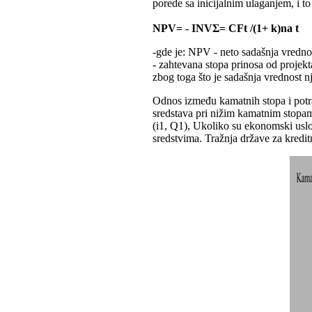
porede sa inicijalnim ulaganjem, i to
NPV= - INVΣ= CFt /(1+ k)na t
-gde je: NPV - neto sadašnja vrednos
- zahtevana stopa prinosa od projek
zbog toga što je sadašnja vrednost n
Odnos između kamatnih stopa i potra
sredstava pri nižim kamatnim stopa
(i1, Q1), Ukoliko su ekonomski uslovi
sredstvima. Tražnja države za kredi