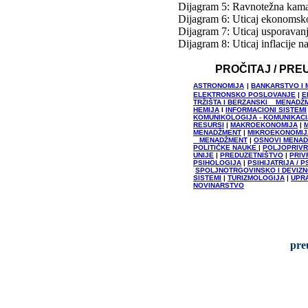
Dijagram 5: Ravnotežna kama
Dijagram 6: Uticaj ekonomsko
Dijagram 7: Uticaj usporavan
Dijagram 8: Uticaj inflacije 
PROČITAJ / PRE
ASTRONOMIJA
|
BANKARSTVO I
ELEKTRONSKO POSLOVANJE
|
E
TRŽIŠTA I BERZANSKI MENADŽ
HEMIJA
I
INFORMACIONI SISTEMI
KOMUNIKOLOGIJA - KOMUNIKAC
RESURSI
|
MAKROEKONOMIJA
|
MENADŽMENT
|
MIKROEKONOMIJ
MENADŽMENT
|
OSNOVI MENA
POLITIČKE NAUKE
|
POLJOPRIV
UNIJE
|
PREDUZETNIŠTVO
|
PRIV
PSIHOLOGIJA
|
PSIHIJATRIJA / 
SPOLJNOTRGOVINSKO I DEVIZ
SISTEMI
|
TURIZMOLOGIJA
|
UPR
NOVINARSTVO
pre