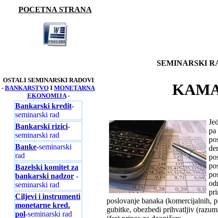
POCETNA STRANA
SEMINARSKI R
OSTALI SEMINARSKI RADOVI
KAMA
-
BANKARSTVO
I
MONETARNA
EKONOMIJA
-
Bankarski kredit
-
seminarski rad
Je
Bankarski rizici
-
pa 
seminarski rad
pos
Banke
-seminarski
der
rad
pos
pos
Bazelski komitet za
pos
bankarski nadzor
-
od
seminarski rad
pri
Ciljevi i instrumenti
poslovanje banaka (komercijalnih, po
monetarne kred.
gubitke, obezbedi prihvatljiv (razu
pol
-seminarski rad