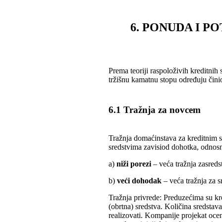
6. PONUDA I P
Prema teoriji raspoloživih kreditnih 
tržišnu kamatnu stopu određuju činio
6.1 Tražnja za novcem
Tražnja domaćinstava za kreditnim s
sredstvima zavisiod dohotka, odnosn
a)
niži porezi
– veća tražnja zasreds
b)
veći dohodak
– veća tražnja za s
Tražnja privrede: Preduzećima su kr
(obrtna) sredstva. Količina sredstava
realizovati. Kompanije projekat oce