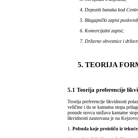
4. Depoziti banaka kod Centr
5. Blagajnički zapisi poslovn
6. Komercijalni zapisi;
7. Državne obveznice i državni
5. TEORIJA FO
5.1 Teorija preferencije likv
Teorija preferencije likvidnosti po
veličine i da se kamatna stopa pril
ponude novca snižava kamatne stope
likvidnosti zasnovana je na Kejzovoj
1.
Pobuda koje proističu iz tekuć