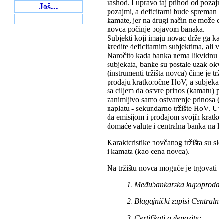
rashod. I upravo taj prihod od pozaj
Još...
pozajmi, a deficitarni bude sprema
kamate, jer na drugi način ne može d
novca počinje pojavom banaka.
Subjekti koji imaju novac drže ga k
kredite deficitarnim subjektima, ali
Naročito kada banka nema likvidnu r
subjekata, banke su postale uzak ok
(instrumenti tržišta novca) čime je t
prodaju kratkoročne HoV, a subjekat
sa ciljem da ostvre prinos (kamatu)
zanimljivo samo ostvarenje prinosa 
naplatu - sekundarno tržište HoV. 
da emisijom i prodajom svojih kratko
domaće valute i centralna banka na 
Karakteristike novčanog tržišta su s
i kamata (kao cena novca).
Na tržištu novca moguće je trgovati 
1. Međubankarska kupoproda
2. Blagajnički zapisi Central
3. Certifikati o depozitu;