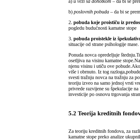
a)
u vezi sa dohotkom
– da bi se pr
b)
poslovnih pobuda
– da bi se prem
2.
pobuda koje proističu iz predo
pogledu budućnosti kamatne stope
3.
pobuda proistekle iz špekulativ
situacije od strane psihologije mase.
Ponuda novca opredeljuje štednju.Tra
osetljiva na visinu kamatne stope.Na
njenu visinu i utiču ove pobude.Ako
više i obrnuto. Iz tog razloga,pobud
svesti tražnju novca na tražnju za po
teoriju izveo na samo jednoj vrsti v
privrede razvijene su špekulacije na 
investicije po osnovu trgovanja stra
5.2 Teorija kreditnih fondo
Za teoriju kreditnih fondova, za razl
kamatne stope preko analize ukupnih