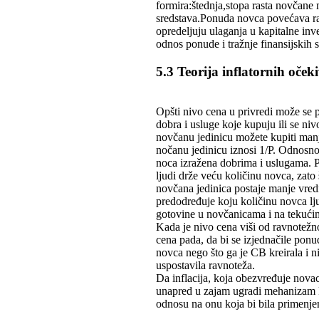
formira:štednja,stopa rasta novčane
sredstava.Ponuda novca povećava ras
opredeljuju ulaganja u kapitalne inve
odnos ponude i tražnje finansijskih s
5.3 Teorija inflatornih oček
Opšti nivo cena u privredi može se p
dobra i usluge koje kupuju ili se n
novčanu jedinicu možete kupiti manj
nočanu jedinicu iznosi 1/P. Odnosno,
noca izražena dobrima i uslugama. 
ljudi drže veću količinu novca, zat
novčana jedinica postaje manje vred
predodređuje koju količinu novca lju
gotovine u novčanicama i na tekući
Kada je nivo cena viši od ravnotežnog
cena pada, da bi se izjednačile ponu
novca nego što ga je CB kreirala i n
uspostavila ravnoteža.
Da inflacija, koja obezvređuje novac
unapred u zajam ugradi mehanizam ko
odnosu na onu koja bi bila primenjen