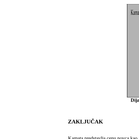
Dija
ZAKLJUČAK
Kamata predstavlja cenu novca kao r