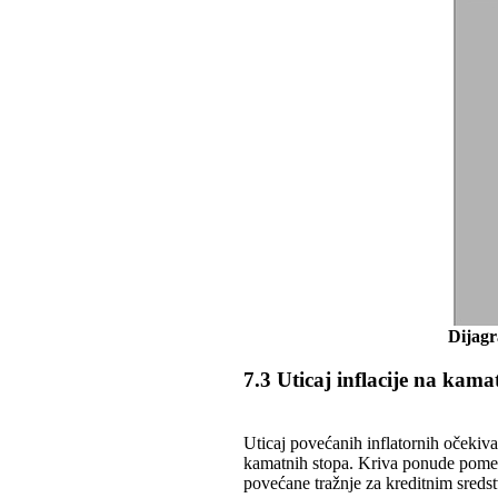
Dijagr
7.3 Uticaj inflacije na kama
Uticaj povećanih inflatornih očekiv
kamatnih stopa. Kriva ponude pomer
povećane tražnje za kreditnim sredst