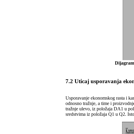
Dijagram
7.2 Uticaj usporavanja eko
Usporavanje ekonomskog rasta i ka
odnosno tražnje, a time i proizvodnj
tražnje ulevo, iz položaja DA1 u po
sredstvima iz položaja Q1 u Q2. Is