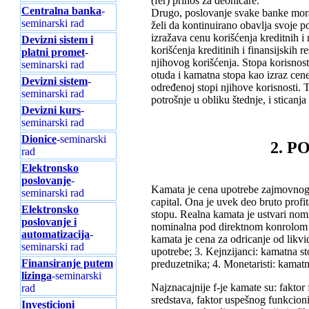
(fer) prinos za deoničare.
Centralna banka
-
Drugo, poslovanje svake banke mora 
seminarski rad
želi da kontinuirano obavlja svoje po
izražava cenu korišćenja kreditnih i
Devizni sistem i
korišćenja kreditinih i finansijskih
platni promet
-
njihovog korišćenja. Stopa korisnos
seminarski rad
otuda i kamatna stopa kao izraz cene
Devizni sistem
-
određenoj stopi njihove korisnosti. 
seminarski rad
potrošnje u obliku štednje, i stic
Devizni kurs
-
seminarski rad
Dionice
-seminarski
2. P
rad
Elektronsko
poslovanje
-
Kamata je cena upotrebe zajmovnog k
seminarski rad
capital. Ona je uvek deo bruto prof
Elektronsko
stopu. Realna kamata je ustvari nomi
poslovanje i
nominalna pod direktnom konrolom c
automatizacija
-
kamata je cena za odricanje od likvi
seminarski rad
upotrebe; 3. Kejnzijanci: kamatna sto
Finansiranje putem
preduzetnika; 4. Monetaristi: kamatn
lizinga
-seminarski
Najznacajnije f-je kamate su: faktor 
rad
sredstava, faktor uspešnog funkcionis
Investicioni