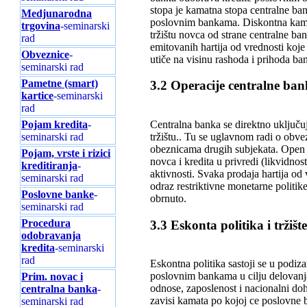
stopa je kamatna stopa centralne ban
Medjunarodna
poslovnim bankama. Diskontna kamatn
trgovina
-seminarski
tržištu novca od strane centralne ba
rad
emitovanih hartija od vrednosti koje 
Obveznice
-
utiče na visinu rashoda i prihoda ba
seminarski rad
Pametne (smart)
3.2 Operacije centralne ban
kartice
-seminarski
rad
Centralna banka se direktno uključuj
Pojam kredita
-
tržištu.. Tu se uglavnom radi o obve
seminarski rad
obeznicama drugih subjekata. Open 
Pojam, vrste i rizici
novca i kredita u privredi (likvidnost
kreditiranja
-
aktivnosti. Svaka prodaja hartija od 
seminarski rad
odraz restriktivne monetarne politike
Poslovne banke
-
obrnuto.
seminarski rad
Procedura
3.3 Eskonta politika i tržišt
odobravanja
kredita
-seminarski
rad
Eskontna politika sastoji se u podiz
poslovnim bankama u cilju delovanja
Prim. novac i
odnose, zaposlenost i nacionalni do
centralna banka
-
zavisi kamata po kojoj ce poslovne
seminarski rad