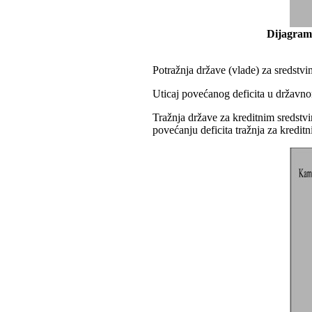
Dijagram 
Potražnja države (vlade) za sredstv
Uticaj povećanog deficita u državno
Tražnja države za kreditnim sredstv
povećanju deficita tražnja za kredit