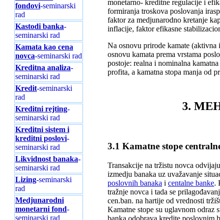
monetarno- kreditne regulacije i efi
fondovi
-seminarski
formiranja troskova poslovanja iras
rad
faktor za medjunarodno kretanje kapit
Kastodi banka
-
inflacije, faktor efikasne stabilizacio
seminarski rad
Na osnovu prirode kamate (aktivna 
Kamata kao cena
osnovu kamata prema vrstama poslova
novca
-seminarski rad
postoje: realna i nominalna kamatna
Kreditna analiza
-
profita, a kamatna stopa manja od pr
seminarski rad
Kredit
-seminarski
rad
3. ME
Kreditni rejting
-
seminarski rad
Kreditni sistem i
kreditni poslovi
-
3.1 Kamatne stope centraln
seminarski rad
Likvidnost banaka
-
Transakcije na tržistu novca odvija
seminarski rad
izmedju banaka uz uvažavanje situaci
Lizing
-seminarski
poslovnih banaka
i
centalne banke
.
rad
tražnje novca i tada se prilagođavan
Medjunarodni
cen.ban. na hartije od vrednosti trži
monetarni fond
-
Kamatne stope su uglavnom odraz stv
seminarski rad
banka odobrava kredite poslovnim 