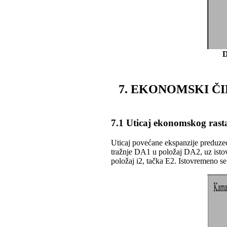
D
7. EKONOMSKI ČI
7.1 Uticaj ekonomskog rast
Uticaj povećane ekspanzije preduzeć
tražnje DA1 u položaj DA2, uz isto
položaj i2, tačka E2. Istovremeno s