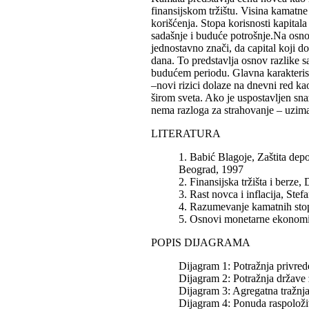
finansijskom tržištu. Visina kamatn
korišćenja. Stopa korisnosti kapita
sadašnje i buduće potrošnje.Na osno
jednostavno znači, da capital koji d
dana. To predstavlja osnov razlike s
budućem periodu. Glavna karakterist
–novi rizici dolaze na dnevni red k
širom sveta. Ako je uspostavljen snaž
nema razloga za strahovanje – uzima
LITERATURA
1. Babić Blagoje, Zaštita dep
Beograd, 1997
2. Finansijska tržišta i berz
3. Rast novca i inflacija, St
4. Razumevanje kamatnih stop
5. Osnovi monetarne ekonomij
POPIS DIJAGRAMA
Dijagram 1: Potražnja privred
Dijagram 2: Potražnja države 
Dijagram 3: Agregatna tražnj
Dijagram 4: Ponuda raspoloži