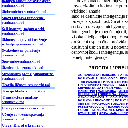
na nove situacije, razumijevanja
kompetentnosti darovite djece
-
seminarski rad
novoj okolini u kojima ne poma
vještine i znanja.
Sinhronicitet
-seminarski rad
Iako se definicije inteligencije 
Snovi i njihovo tumačenje
-
razvijena sposobnost. Smatra se
seminarski rad
sustava i razvojne inteligencij
Self koncept | pojam o sebi
-
Inteligenciju je moguće mjeriti,
seminarski rad
visoka inteligencija omogućava 
Sklonost kupovini i traženje
društveni uspjeh čine predviđa
uzbudjenja
-seminarski rad
društveni uspjeh nisu u potpuno
Svakodnevno pamćenje
-
osnovnoj školi i inteligencije, 
seminarski rad
temelju inteligencije.
Spavanje
-seminarski rad
PROCITAJ / PRE
Šizofrenija
-seminarski rad
Šizoanaliza protiv psihoanalize
-
ASTRONOMIJA
|
BANKARSTVO I M
seminarski rad
POSLOVANJE
|
EKOLOGIJA - EKO
MENADŽMENT
|
FINANSIJSKI ME
Teorija ličnosti
-seminarski rad
|
INFORMATIKA
|
INTERNET - WEB
|
KRIMINOLOGIJA
|
KNJIŽEVNOST I 
Teorija libida
-seminarski rad
MARKETING
|
MATEMATIKA
|
MEDIC
MULTIMEDIJA
|
ODNOSI SA JAVNO
Transakciona analiza
-
OSNOVI EKONOMIJE
|
OSIGURANJ
POSLOVNA EKONOMIJA
|
POSLOVN
seminarski rad
SISTEMI
|
PROIZVODNI I USLUŽNI
PSIHOPATOLOGIJA
|
RACUNOVOD
Uticaj kazne
-seminarski rad
|
SPORT - MENADŽMENT U SPORTU
KVALITETOM
|
UPRAVLJANJE PRO
Učenje za vreme spavanja
-
seminarski rad
Uloga ličnosti u kreiranju