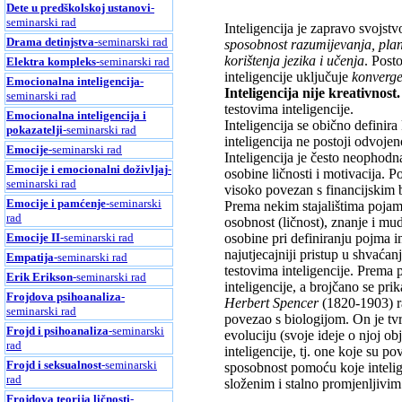
Dete u predškolskoj ustanovi
-
seminarski rad
Inteligencija je zapravo svoj
Drama detinjstva
-seminarski rad
sposobnost razumijevanja, plan
korištenja jezika i učenja
. Post
Elektra kompleks
-seminarski rad
inteligencije uključuje
konverge
Emocionalna inteligencija
-
Inteligencija nije kreativnost.
seminarski rad
testovima inteligencije.
Emocionalna inteligencija i
Inteligencija se obično definira
pokazatelji
-seminarski rad
inteligencija ne postoji odvojen
Emocije
-seminarski rad
Inteligencija je često neophodn
Emocije i emocionalni doživljaj
-
osobine ličnosti i motivacija. 
seminarski rad
visoko povezan s financijskim
Emocije i pamćenje
-seminarski
Prema nekim stajalištima pojam 
rad
osobnost (ličnost), znanje i mud
Emocije II
-seminarski rad
osobine pri definiranju pojma i
najutjecajniji pristup u shvaćan
Empatija
-seminarski rad
testovima inteligencije. Prema 
Erik Erikson
-seminarski rad
inteligencije, a brojčano se pri
Frojdova psihoanaliza
-
Herbert Spencer
(1820-1903) ra
seminarski rad
povezao s biologijom. On je tvr
Frojd i psihoanaliza
-seminarski
evoluciju (svoje ideje o njoj ob
rad
inteligencije, tj. one koje su 
Frojd i seksualnost
-seminarski
sposobnost pomoću koje intelige
rad
složenim i stalno promjenljivi
Frojdova teorija ličnosti
-