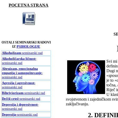
POCETNA STRANA
S
OSTALI SEMINARSKI RADOVI
IZ
PSIHOLOGIJE
Alkoholizam
-seminarski rad
Alkoholičarska ličnost
-
Svi mi 
seminarski rad
definir
Altruizam, emocionalna
Dugi ni
empatija i samopoštovanje
-
«
sposo
seminarski rad
je to «
Agresija i agresivnost
-
točna, 
seminarski rad
Riječ i
Bihejviorizam
-seminarski rad
U klas
Dečiji crtež
-seminarski rad
svojstvenom i zajedničkom svim
zaključivanju.
Depresija i depresivnost
-
seminarski rad
2. DEFIN
Depresija
-seminarski rad