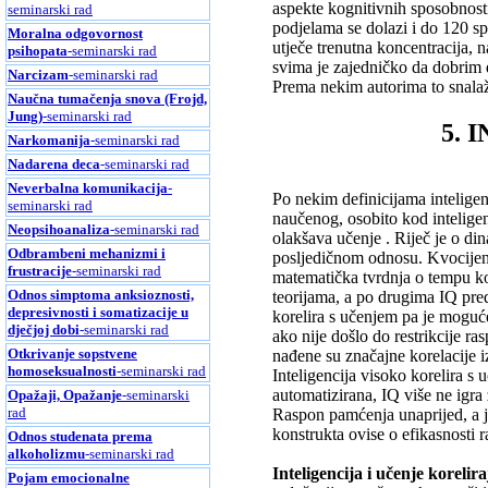
aspekte kognitivnih sposobnosti
seminarski rad
podjelama se dolazi i do 120 sp
Moralna odgovornost
utječe trenutna koncentracija, n
psihopata
-seminarski rad
svima je zajedničko da dobrim 
Narcizam
-seminarski rad
Prema nekim autorima to snalaže
Naučna tumačenja snova (Frojd,
Jung)
-seminarski rad
5. 
Narkomanija
-seminarski rad
Nadarena deca
-seminarski rad
Neverbalna komunikacija
-
Po nekim definicijama inteligen
seminarski rad
naučenog, osobito kod inteligen
Neopsihoanaliza
-seminarski rad
olakšava učenje . Riječ je o d
Odbrambeni mehanizmi i
posljedičnom odnosu. Kvocijent 
frustracije
-seminarski rad
matematička tvrdnja o tempu ko
Odnos simptoma anksioznosti,
teorijama, a po drugima IQ pre
depresivnosti i somatizacije u
korelira s učenjem pa je moguć
dječjoj dobi
-seminarski rad
ako nije došlo do restrikcije ras
Otkrivanje sopstvene
nađene su značajne korelacije i
homoseksualnosti
-seminarski rad
Inteligencija visoko korelira s
automatizirana, IQ više ne igra
Opažaji, Opažanje
-seminarski
rad
Raspon pamćenja unaprijed, a j
konstrukta ovise o efikasnosti
Odnos studenata prema
alkoholizmu
-seminarski rad
Inteligencija i učenje koreliraj
Pojam emocionalne