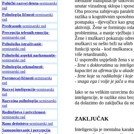
mentalne manipulacije slikovno
Psihički razvoj deteta
-seminarski
unutar vizualnog sklopa i sposo
rad
Oba procesa zahtjevaju paraleln
Psihologija ličnosti
-seminarski
razlika u kognitivnim sposobnost
rad
postupaka - djevojčice kao grupa
Predrasude
-seminarski rad
aktivniji. Žene se formiraju os
problemima, a manje vježbaju i r
Precepcija telesnih emocija
-
seminarski rad
Žene i muškarci pokazuju određe
muškarci su nešto brži na uštrb 
Psihološko istraživanje
-
funkciji spola - kod muškaraca j
seminarski rad
više retardiranih).
Psihološki aspekti narkomanije
-
U usporedbi uspješnih žena s 
seminarski rad
- žene s doktoratima su intelig
Psihologija seksualnosti
-
kapacitet za afirmaciju u aka
seminarski rad
- žene koje su radikalnije i ko
Poremecaj ličnosti
-seminarski
- snaga ega i volje je jača u m
rad
Razvoj inteligencije
-seminarski
Iako se na velikim uzorcima dob
rad
inteligencije, te razlike nisu b
Razvojna psihologija
-seminarski
da dolazimo do zaključka da ne p
rad
Roditeljstvo i privrženost
-
seminarski rad
ZAKLJUČAK
Rano detinjstvo
-seminarski rad
Inteligencija je mentalna karakt
Samopoštovanje i percepcija