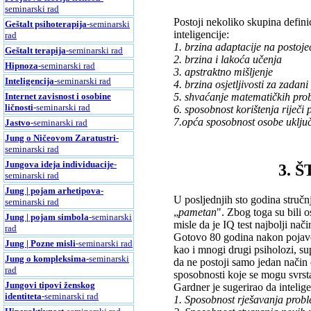
seminarski rad
Postoji nekoliko skupina defini
Geštalt psihoterapija
-seminarski
inteligencije:
rad
1. brzina adaptacije na postoje
Geštalt terapija
-seminarski rad
2. brzina i lakoća učenja
Hipnoza
-seminarski rad
3. apstraktno mišljenje
Inteligencija
-seminarski rad
4. brzina osjetljivosti za zadan
Internet zavisnost i osobine
5. shvaćanje matematičkih pro
ličnosti
-seminarski rad
6. sposobnost korištenja riječi
7.opća sposobnost osobe uključ
Jastvo
-seminarski rad
Jung o Ničeovom Zaratustri
-
seminarski rad
Jungova ideja individuacije
-
3. 
seminarski rad
Jung | pojam arhetipova
-
U posljednjih sto godina stručnj
seminarski rad
„
pametan
". Zbog toga su bili o
Jung | pojam simbola
-seminarski
misle da je IQ test najbolji nač
rad
Gotovo 80 godina nakon pojave 
Jung | Pozne misli
-seminarski rad
kao i mnogi drugi psiholozi, su
Jung o kompleksima
-seminarski
da ne postoji samo jedan način 
rad
sposobnosti koje se mogu svrstati
Jungovi tipovi ženskog
Gardner je sugerirao da intelige
identiteta
-seminarski rad
1. Sposobnost rješavanja probl