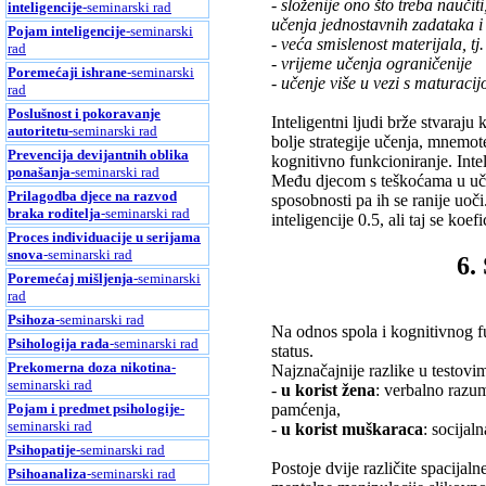
- složenije ono što treba nauči
inteligencije
-seminarski rad
učenja jednostavnih zadataka i
Pojam inteligencije
-seminarski
- veća smislenost materijala, t
rad
- vrijeme učenja ograničenije
Poremećaji ishrane
-seminarski
- učenje više u vezi s maturaci
rad
Poslušnost i pokoravanje
Inteligentni ljudi brže stvaraju 
autoritetu
-seminarski rad
bolje strategije učenja, mnemo
Prevencija devijantnih oblika
kognitivno funkcioniranje. Intel
ponašanja
-seminarski rad
Među djecom s teškoćama u uče
Prilagodba djece na razvod
sposobnosti pa ih se ranije uoč
braka roditelja
-seminarski rad
inteligencije 0.5, ali taj se ko
Proces individuacije u serijama
snova
-seminarski rad
6.
Poremećaj mišljenja
-seminarski
rad
Psihoza
-seminarski rad
Na odnos spola i kognitivnog fu
Psihologija rada
-seminarski rad
status.
Prekomerna doza nikotina
-
Najznačajnije razlike u testovim
seminarski rad
-
u korist žena
: verbalno razum
pamćenja,
Pojam i predmet psihologije
-
seminarski rad
-
u korist muškaraca
: socijal
Psihopatije
-seminarski rad
Postoje dvije različite spacijaln
Psihoanaliza
-seminarski rad