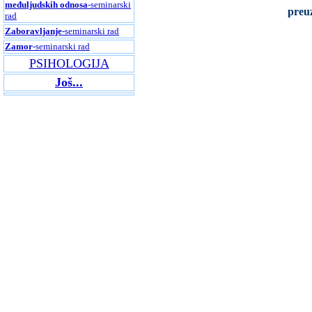
međuljudskih odnosa
-seminarski
preu
rad
Zaboravljanje
-seminarski rad
Zamor
-seminarski rad
PSIHOLOGIJA
Još...