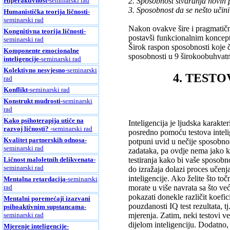
Hiperaktivnost
-seminarski rad
2. Sposobnost stvaranja novih pr
3. Sposobnost da se nešto učini 
Humanistička teorija ličnosti
-
seminarski rad
Nakon ovakve šire i pragmatični
Kongnitivna teorija ličnosti
-
postavši funkcionalnim koncepto
seminarski rad
Širok raspon sposobnosti koje 
Komponente emocionalne
sposobnosti u 9 širokoobuhvatnih
inteligencije
-seminarski rad
Kolektivno nesvjesno
-seminarski
4. TESTO
rad
Konflikt
-seminarski rad
Konstrukt mudrosti
-seminarski
rad
Kako psihoterapija utiče na
Inteligencija je ljudska karakter
razvoj ličnosti?
-seminarski rad
posredno pomoću testova intelig
Kvalitet partnerskih odnosa
-
potpuni uvid u nečije sposobnost
seminarski rad
zadataka, pa ovdje nema jako kr
testiranja kako bi vaše sposobn
Ličnost maloletnih delikvenata
-
seminarski rad
do izražaja dolazi proces učenj
inteligencije. Ako želite što to
Mentalna retardacija
-seminarski
morate u više navrata sa što ve
rad
pokazati donekle različit koefic
Mentalni poremećaji izazvani
pouzdanosti IQ test rezultata, tj
psihoaktivnim supstancama
-
mjerenja. Zatim, neki testovi v
seminarski rad
dijelom inteligenciju. Dodatno, r
Mjerenje inteligencije
-