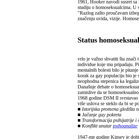
1961, Hooker navodi susret sa 
studiju o homoseksualcima. U s
"Razlog zašto proučavam izbegl
značenju uvida, vizije. Homose
Status homoseksua
vrlo je važno shvatiti šta znač
individue koje mu pripadaju. Pi
mentalnih bolesti bilo je pitanj
korak za gay populaciju bio je 
neophodna stepenica ka legaliz
Današnje debate o homoseksualn
zamislive da se homoseksualno
1968 godine DSM II svrstavao j
više uslova se steklo da bi se 
■ Istorijska promena gledišta
■ Jačanje gay pokreta
■ Transformacija psihijatrije i
■ Konflikt unutar
psihoanalize
1947-me godine Kinsey je dobio 