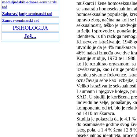
međuljudskih odnosa
-seminarski
muškarci i žene homoseksualne 
rad
se smatraju homoseksualnim, ako
Zaboravljanje
-seminarski rad
homoseksualne populacije, kr
upravo zbog načina na koji se 
Zamor
-seminarski rad
seksualnosti), teško je razdvoj
PSIHOLOGIJA
tu želju i sprovode u ponašanje
Još...
identiteta. iz tih razloga nemo
Kinseyevo istraživanje, 1948.go
utvrdilo je da je 4% muškaraca
46% nalazi između ove dve kraj
Kasnije studije, 1970-te i 1988
koji je rezultirao orgazmom, 
izveštavanja, kao i druge probl
granicu stvarne frekvence. istra
označavaju sebe kao lezbejke,
Veliko istraživanje seksualnos
Laumann i njegove kolege, pru
SAD. U studiji je korišćena pre
individulne želje, ponašanje, k
komponentu od tri, bio je relat
od 1410 muškaraca.
Studija je pokazala da je 4.1
do osamnaeste godine svog živo
istog pola, a 1.4 % žena i 2.8
biseksualnog identiteta. procent