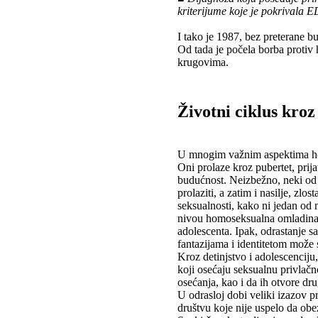
kriterijume koje je pokrivala 
I tako je 1987, bez preterane b
Od tada je počela borba protiv 
krugovima.
Životni ciklus kro
U mnogim važnim aspektima hom
Oni prolaze kroz pubertet, prija
budućnost. Neizbežno, neki od 
prolaziti, a zatim i nasilje, zlo
seksualnosti, kako ni jedan od
nivou homoseksualna omladina d
adolescenta. Ipak, odrastanje s
fantazijama i identitetom može
Kroz detinjstvo i adolescenciju
koji osećaju seksualnu privlač
osećanja, kao i da ih otvore d
U odrasloj dobi veliki izazov pr
društvu koje nije uspelo da obez