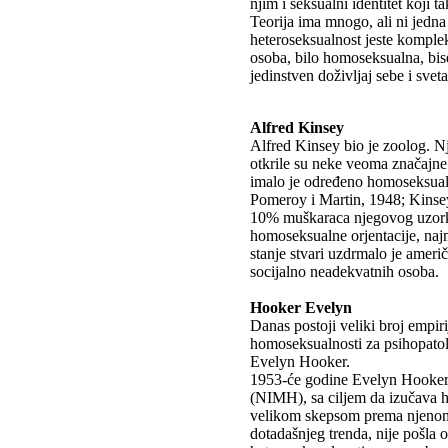
njim i seksualni identitet koji t
Teorija ima mnogo, ali ni jedna
heteroseksualnost jeste komplek
osoba, bilo homoseksualna, bise
jedinstven doživljaj sebe i svet
Alfred Kinsey
Alfred Kinsey bio je zoolog. N
otkrile su neke veoma značajne 
imalo je određeno homoseksual
Pomeroy i Martin, 1948; Kinsey
10% muškaraca njegovog uzorka 
homoseksualne orjentacije, naj
stanje stvari uzdrmalo je ameri
socijalno neadekvatnih osoba.
Hooker Evelyn
Danas postoji veliki broj empir
homoseksualnosti za psihopatolog
Evelyn Hooker.
1953-će godine Evelyn Hooker j
(NIMH), sa ciljem da izučava h
velikom skepsom prema njenom i
dotadašnjeg trenda, nije pošla 