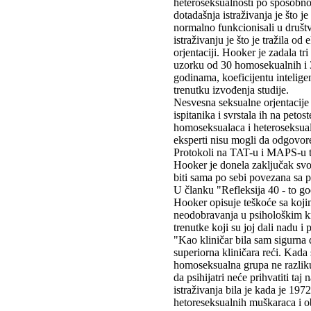
heteroseksualnosti po sposobno
dotadašnja istraživanja je što 
normalno funkcionisali u društvu
istraživanju je što je tražila o
orjentaciji. Hooker je zadala t
uzorku od 30 homosekualnih i 
godinama, koeficijentu inteligen
trenutku izvođenja studije.
Nesvesna seksualne orjentacije 
ispitanika i svrstala ih na peto
homoseksualaca i heteroseksual
eksperti nisu mogli da odgovore
Protokoli na TAT-u i MAPS-u ta
Hooker je donela zaključak svog
biti sama po sebi povezana sa 
U članku "Refleksija 40 - to go
Hooker opisuje teškoće sa kojim
neodobravanja u psihološkim kr
trenutke koji su joj dali nadu i 
"Kao kliničar bila sam sigurna da
superiorna kliničara reći. Kada 
homoseksualna grupa ne razlikuj
da psihijatri neće prihvatiti taj
istraživanja bila je kada je 197
hetoreseksualnih muškaraca i o