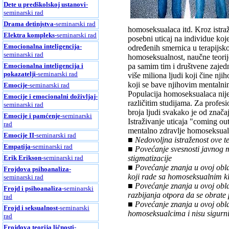
Dete u predškolskoj ustanovi
-
seminarski rad
Drama detinjstva
-seminarski rad
homoseksualaca itd. Kroz istraž
Elektra kompleks
-seminarski rad
posebni uticaj na individue koj
Emocionalna inteligencija
-
određenih smernica u terapijsk
seminarski rad
homoseksualnost, naučne teorije
Emocionalna inteligencija i
pa samim tim i društvene zajedn
pokazatelji
-seminarski rad
više miliona ljudi koji čine nji
koji se bave njihovim mentalni
Emocije
-seminarski rad
Populacija homoseksualaca nije
Emocije i emocionalni doživljaj
-
različitim studijama. Za profes
seminarski rad
broja ljudi svakako je od značaj
Emocije i pamćenje
-seminarski
Istraživanje uticaja "coming out
rad
mentalno zdravlje homoseksuala
Emocije II
-seminarski rad
■ Nedovoljna istraženost ove t
Empatija
-seminarski rad
■ Povećanje svesnosti javnog m
Erik Erikson
-seminarski rad
stigmatizacije
■ Povećanje znanja u ovoj obla
Frojdova psihoanaliza
-
koji rade sa homoseksualnim kl
seminarski rad
■ Povećanje znanja u ovoj obla
Frojd i psihoanaliza
-seminarski
razbijanja otpora da se obrate
rad
■ Povećanje znanja u ovoj oblas
Frojd i seksualnost
-seminarski
homoseksualcima i nisu sigurni 
rad
Frojdova teorija ličnosti
-