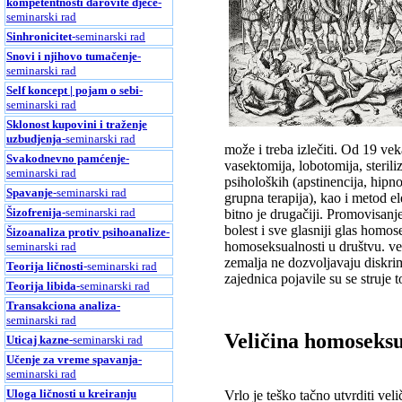
kompetentnosti darovite djece
-
seminarski rad
Sinhronicitet
-seminarski rad
Snovi i njihovo tumačenje
-
seminarski rad
Self koncept | pojam o sebi
-
seminarski rad
Sklonost kupovini i traženje
uzbudjenja
-seminarski rad
može i treba izlečiti. Od 19 veka
Svakodnevno pamćenje
-
vasektomija, lobotomija, sterili
seminarski rad
psiholoških (apstinencija, hipno
Spavanje
-seminarski rad
grupna terapija), kao i metod 
Šizofrenija
-seminarski rad
bitno je drugačiji. Promovisan
bolest i sve glasniji glas homo
Šizoanaliza protiv psihoanalize
-
homoseksualnosti u društvu. ve
seminarski rad
zemalja ne dozvoljavaju diskrim
Teorija ličnosti
-seminarski rad
zajednica pojavile su se struje t
Teorija libida
-seminarski rad
Transakciona analiza
-
seminarski rad
Veličina homoseksu
Uticaj kazne
-seminarski rad
Učenje za vreme spavanja
-
seminarski rad
Uloga ličnosti u kreiranju
Vrlo je teško tačno utvrditi ve