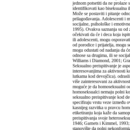
jednom potsetiti da ne prolaze 
identifikovati kao biseksualna 
Može se postaviti i pitanje odn
prilagođavanja. Adolescenti i ml
socijalne, psihološke i emotiv
1995). Ovakva saznanja su od z
očekivati da će i deca koja isp
ili adolescenti, mogu osporavati
od porodice i prijatelja, mogu s
mogu odustati od nadanja da će
odnose sa drugima, ili se soci
Williams i Diamond, 2001; Gra
Seksualno preispitivanje je as
interesovanjima za aktivnosti ko
lutkama kod devojčica). odrasli 
više zainteresovani za aktivnos
moguće je da homoseksualni odra
homoseksualci nemaju polni kon
seksualno preispitivanje kod de
specifiraju vrstu veze između o
kasnijeg razvitka u pravcu hom
etiketiranju koja kaže da samo
preispitivanja svoje heteroseksu
1946; Garnets i Kimmel, 1993;
stanovište da polni nekonform