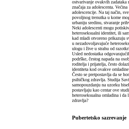
ostvarivanje ovakvih zadataka m
značaja za adolescenta. Većin
adolescencije. Na taj način, sv
povoljnog trenutka u kome mogu
urbaniju sredinu, stvaranje prihv
Neki adolescenti mogu potiskiva
heteroseksualni identitet, ili s
kad mladi otvoreno prikazuju s
u nezadovoljavajuće heteroseksu
ulogu i žive u strahu od razotk
Usled nedostatka odgovarajući
podrške, čestog napada na osob
roditelja i prijatelja, često do
identiteta kod ovakve omladine
Često se pretpostavlja da se ho
psihičkog zdravlja. Studija Sav
samopouzdanju na uzorku bisek
postavljaju kao centar ove studi
heteroseksualna omladina i da l
zdravlja?
Pubertetsko sazrevanje