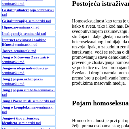
Postojeća istraživ
seminarski rad
Geštalt psihoterapija
-seminarski
rad
Homoseksualnost kao tema je up
Geštalt terapija
-seminarski rad
kako u svetu, tako i kod nas. 
Hipnoza
-seminarski rad
sveobuhvatnijem razumevanju ho
Inteligencija
-seminarski rad
stručnjaci i dalje gledaju na s
Internet zavisnost i osobine
heteroseksualnog i odbijaju da
ličnosti
-seminarski rad
razvoja. Ipak, u zapadnim zeml
Jastvo
-seminarski rad
istraživanja, vodi se računa o d
promovisanju stava demokratičnos
Jung o Ničeovom Zaratustri
-
seminarski rad
prevencije zlostavljanja homose
se posledice ovakve propagand
Jungova ideja individuacije
-
Šveđana i drugih naroda prema 
seminarski rad
prema broju pojavljivanja homo
Jung | pojam arhetipova
-
produktima masovnih medija.
seminarski rad
Jung | pojam simbola
-seminarski
rad
Jung | Pozne misli
-seminarski rad
Pojam homoseksual
Jung o kompleksima
-seminarski
rad
Jungovi tipovi ženskog
Homoseksualnost je prvi put up
identiteta
-seminarski rad
želju prema osobama istog pola.