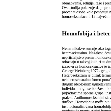
obrazovanja, religije, rase i preb
Ova studija pokazuje da je proc
procenat osoba koje poseduju h
homoseksualaca u 12 najvećih 
Homofobija i hete
Nema nikakve sumnje oko toga 
heteroseksualno. Nažalost, čest
neprijateljstvo prema homoseks
odrastaju u takvoj kulturi su d
izazova za homoseksualce je iz
George Weinberg 1972- ge godi
Heteroseksizam je blizak termin
neheteroseksualnu formu ponašan
drugim ideološkim ugnjetavanji
individua mogu se izražavati kr
pripadnicima sporne grupe. inst
praksu. Antihomoseksualni stav
društva. Homofobija može biti i
institucionalizovana homofobija
predrasude prema svojoj homos