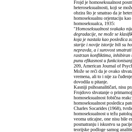
Frojd je homoseksualnost posmat
heteroseksualnosti, koji se može
obzira što je smatrao da je hete
homoseksualnu orjentaciju kao 
homoseksualca, 1935:
"
Homoseksualnost svakako nije p
degradacije, ne može se klasifi
koja je nastala kao posledica 
starije i novije istorije bili su
nepravda, a i surovost smatrat
rastrzan konfliktima, inhibira
punu efikasnost u funkcionisanj
209, American Journal of Psych
Može se reći da je ovako shvat
vremena, ali to i nije za čuđenj
dovodila u pitanje.
Kasniji psihoanalitičari, nisu 
Frojdovo shvatanje o primarnoj 
homoseksualnost fobična reakcij
homoseksualnost posledica pato
Charles Socarides (1968), tvrdio
homoseksualnost u težu patologij
veoma uticajne, one nisu bile e
posmatranju i iskustvu sa pacij
teorijske podloge samog analiti