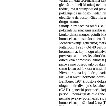
variraju među teoretičarima kako
gledišta roditeljski uticaj ne bi
roditeljima u detinjstvu od pre
pokazuje da ne postoji jedan fa
gledište je da postoji čitav niz
drugu stranu.
Studije blizanaca na braći (Bail
pokazala su značajnu razliku i
konkordansa monozigotnih bliz
homoseksualnosti, što ne znači
Identifikovanje genetskog mar
Pattatucci (1993). Od 40 paro
hromozoma, koji mogu ukazivati
povezan sa homoseksualnošću. N
određivala homoseksualnost u p
parova nije posedovalo ovakav 
samo jedan od faktora u nasta
Nivo hormona koji luče gonade m
razlika u nivou hormona odrasl
Bahlburg, 1984), postoje dokaz
ulogu u određivanju seksualne 
(CAH), genetski poremećaj koj
periodu, pokazuju da ove žene 
nemaju ovakav poremećaj, što s
homoseksualnošću kod žena (D