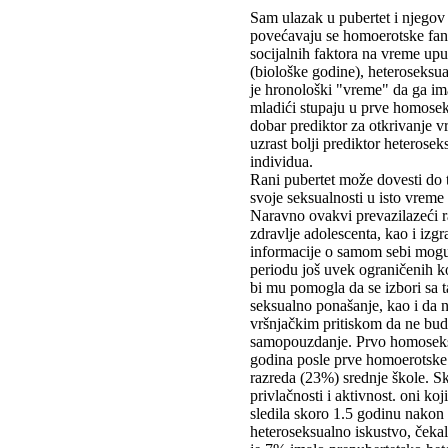
Sam ulazak u pubertet i njegov
povećavaju se homoerotske fanta
socijalnih faktora na vreme up
(biološke godine), heteroseksu
je hronološki "vreme" da ga im
mladići stupaju u prve homosek
dobar prediktor za otkrivanje 
uzrast bolji prediktor heteros
individua.
Rani pubertet može dovesti do 
svoje seksualnosti u isto vreme
Naravno ovakvi prevazilazeći r
zdravlje adolescenta, kao i izg
informacije o samom sebi mogu 
periodu još uvek ograničenih k
bi mu pomogla da se izbori sa t
seksualno ponašanje, kao i da 
vršnjačkim pritiskom da ne bud
samopouzdanje. Prvo homoseksua
godina posle prve homoerotske p
razreda (23%) srednje škole. S
privlačnosti i aktivnost. oni ko
sledila skoro 1.5 godinu nakon
heteroseksualno iskustvo, čekal