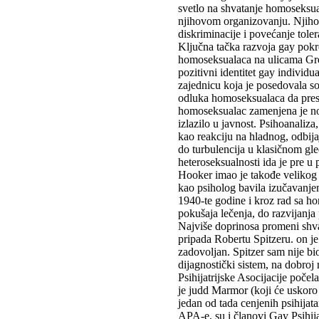
svetlo na shvatanje homoseksual
njihovom organizovanju. Njihov
diskriminacije i povećanje toler
Ključna tačka razvoja gay pokre
homoseksualaca na ulicama Gree
pozitivni identitet gay individ
zajednicu koja je posedovala so
odluka homoseksualaca da presta
homoseksualac zamenjena je no
izlazilo u javnost. Psihoanaliza
kao reakciju na hladnog, odbija
do turbulencija u klasičnom gle
heteroseksualnosti ida je pre u
Hooker imao je takođe velikog 
kao psiholog bavila izučavanj
1940-te godine i kroz rad sa h
pokušaja lečenja, do razvijanja 
Najviše doprinosa promeni shva
pripada Robertu Spitzeru. on j
zadovoljan. Spitzer sam nije bi
dijagnostički sistem, na dobro
Psihijatrijske Asocijacije poče
je judd Marmor (koji će uskoro 
jedan od tada cenjenih psihija
APA-e, su i članovi Gay Psihijat