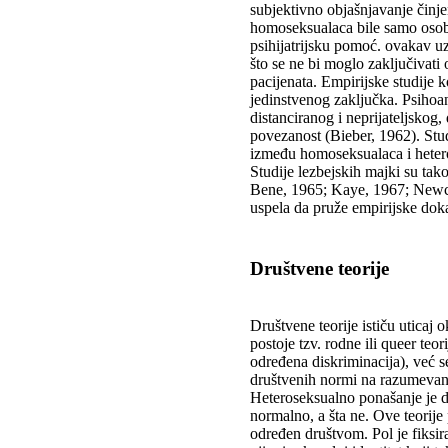
subjektivno objašnjavanje činje
homoseksualaca bile samo osobe
psihijatrijsku pomoć. ovakav u
što se ne bi moglo zaključivati
pacijenata. Empirijske studije ko
jedinstvenog zaključka. Psihoa
distanciranog i neprijateljskog,
povezanost (Bieber, 1962). Stu
između homoseksualaca i hetero
Studije lezbejskih majki su ta
Bene, 1965; Kaye, 1967; Newcom
uspela da pruže empirijske doka
Društvene teorije
Društvene teorije ističu uticaj 
postoje tzv. rodne ili queer teo
određena diskriminacija), već 
društvenih normi na razumevanje
Heteroseksualno ponašanje je d
normalno, a šta ne. Ove teorije 
određen društvom. Pol je fiksira