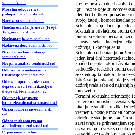
seminarski rad
kao homoseksualne i osoba koj
igri - osobe koje su homoseksua
Moralna odgovornost
psihopata
-seminarski rad
identitet i njihovo ponašanje m
svojoj istoriji homoseksualna p
Narcizam
-seminarski rad
Seksualna orijentacija je jedna
Naučna tumačenja snova (Frojd,
seksualnu privlačnost prema dru
Jung)
-seminarski rad
ranom životnom periodu i za nj
Narkomanija
-seminarski rad
iskustva. seksualna orjentacija 
Nadarena deca
-seminarski rad
doživljaj i koncept selfa.
Neverbalna komunikacija
-
Seksualnu orijentaciju možemo
seminarski rad
jedan kraj čini heteroseksualno
znači da osobe tokom života mog
Neopsihoanaliza
-seminarski rad
psihološke reakcije) prema osob
Odbrambeni mehanizmi i
seksualnog kontakta - homoseks
frustracije
-seminarski rad
Istraživanja pokazuju da je ve
Odnos simptoma anksioznosti,
doživljavala sebe od najranijih
depresivnosti i somatizacije u
tom svetlu.
dječjoj dobi
-seminarski rad
Termini seksualna orjentacija i
Otkrivanje sopstvene
preferencijom ističe svesna želj
homoseksualnosti
-seminarski rad
pitanju je suptilna razlika izmeđ
Opažaji, Opažanje
-seminarski
vremenu. postoje modeli homose
rad
određene stadijume, kao što su 
Odnos studenata prema
završavaju se prihvatanjem sops
alkoholizmu
-seminarski rad
ostvarivanjem veze sa osobom o
Pojam emocionalne
ostvariti sve osobe koje su isk