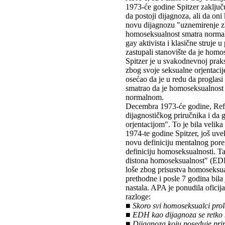
1973-će godine Spitzer zaključu
da postoji dijagnoza, ali da on
novu dijagnozu "uznemirenje zb
homoseksualnost smatra norma
gay aktivista i klasične struje u 
zastupali stanovište da je hom
Spitzer je u svakodnevnoj praks
zbog svoje seksualne orjentacij
osećao da je u redu da proglasi
smatrao da je homoseksualnost i
normalnom.
Decembra 1973-će godine, Refe
dijagnostičkog priručnika i d
orjentacijom". To je bila velika 
1974-te godine Spitzer, još uv
novu definiciju mentalnog porem
definiciju homoseksualnosti. Ta
distona homoseksualnost" (EDH)
loše zbog prisustva homoseksual
prethodne i posle 7 godina bila
nastala. APA je ponudila oficij
razloge:
■ Skoro svi homoseksualci prol
■ EDH kao dijagnoza se retko k
■ Dijagnoza koju poseduje prir