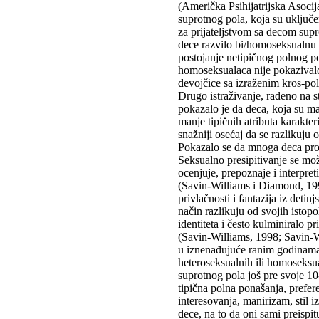
(Američka Psihijatrijska Asocij
suprotnog pola, koja su uključe
za prijateljstvom sa decom supr
dece razvilo bi/homoseksualnu 
postojanje netipičnog polnog pon
homoseksualaca nije pokazivalo
devojčice sa izraženim kros-po
Drugo istraživanje, rađeno na 
pokazalo je da deca, koja su ma
manje tipičnih atributa karakter
snažniji osećaj da se razlikuju
Pokazalo se da mnoga deca prol
Seksualno presipitivanje se može
ocenjuje, prepoznaje i interpre
(Savin-Williams i Diamond, 1998
privlačnosti i fantazija iz deti
način razlikuju od svojih istopo
identiteta i često kulminiralo p
(Savin-Williams, 1998; Savin-
u iznenađujuće ranim godinama
heteroseksualnih ili homoseksua
suprotnog pola još pre svoje 1
tipična polna ponašanja, prefer
interesovanja, manirizam, stil i
dece, na to da oni sami preispit