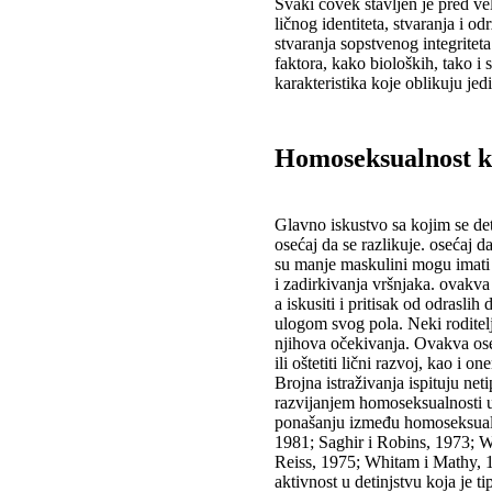
Svaki čovek stavljen je pred ve
ličnog identiteta, stvaranja i o
stvaranja sopstvenog integrite
faktora, kako bioloških, tako i s
karakteristika koje oblikuju je
Homoseksualnost kr
Glavno iskustvo sa kojim se det
osećaj da se razlikuje. osećaj da
su manje maskulini mogu imati
i zadirkivanja vršnjaka. ovakva 
a iskusiti i pritisak od odrasl
ulogom svog pola. Neki roditel
njihova očekivanja. Ovakva ose
ili oštetiti lični razvoj, kao i 
Brojna istraživanja ispituju ne
razvijanjem homoseksualnosti u 
ponašanju između homoseksualn
1981; Saghir i Robins, 1973; W
Reiss, 1975; Whitam i Mathy, 
aktivnost u detinjstvu koja je t