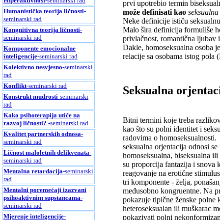
Hiperaktivnost
-seminarski rad
prvi upotrebio termin biseksual
Humanistička teorija ličnosti
-
može definisati kao
seksualna
seminarski rad
Neke definicije ističu seksualn
Malo šira definicija formuliše 
Kongnitivna teorija ličnosti
-
seminarski rad
privlačnost, romantična ljubav 
Dakle, homoseksualna osoba je o
Komponente emocionalne
relacije sa osobama istog pola 
inteligencije
-seminarski rad
Kolektivno nesvjesno
-seminarski
rad
Konflikt
-seminarski rad
Seksualna orjentac
Konstrukt mudrosti
-seminarski
rad
Kako psihoterapija utiče na
Bitni termini koje treba razlik
razvoj ličnosti?
-seminarski rad
kao što su polni identitet i sek
Kvalitet partnerskih odnosa
-
radovima o homoseksualnosti.
seminarski rad
seksualna orjentacija odnosi s
Ličnost maloletnih delikvenata
-
homoseksualna, biseksualna ili
seminarski rad
su proporcija fantazija i snova 
Mentalna retardacija
-seminarski
reagovanje na erotične stimulus
rad
tri komponente - želja, ponašan
Mentalni poremećaji izazvani
međusobno kongruentne. Na pri
psihoaktivnim supstancama
-
pokazuje tipične ženske polne k
seminarski rad
heteroseksualan ili muškarac m
Mjerenje inteligencije
-
pokazivati polni nekonformizam