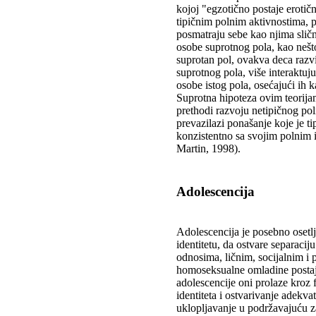
kojoj "egzotično postaje erotič
tipičnim polnim aktivnostima, pr
posmatraju sebe kao njima sličn
osobe suprotnog pola, kao nešto 
suprotan pol, ovakva deca razvi
suprotnog pola, više interaktuj
osobe istog pola, osećajući ih k
Suprotna hipoteza ovim teorijam
prethodi razvoju netipičnog po
prevazilazi ponašanje koje je ti
konzistentno sa svojim polnim
Martin, 1998).
Adolescencija
Adolescencija je posebno osetlj
identitetu, da ostvare separacij
odnosima, ličnim, socijalnim i
homoseksualne omladine postaje
adolescencije oni prolaze kroz f
identiteta i ostvarivanje adekv
uklopljavanje u podržavajuću z