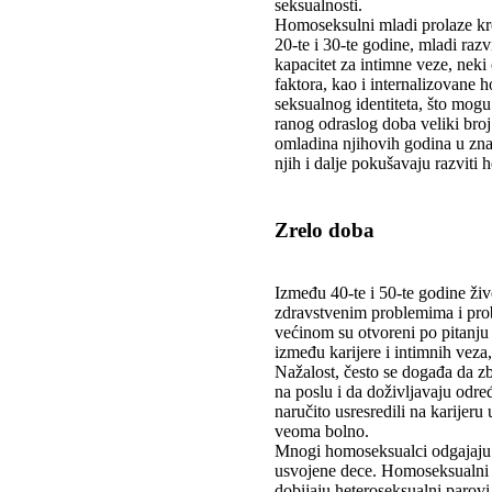
seksualnosti.
Homoseksulni mladi prolaze kro
20-te i 30-te godine, mladi razvi
kapacitet za intimne veze, neki 
faktora, kao i internalizovane
seksualnog identiteta, što mog
ranog odraslog doba veliki bro
omladina njihovih godina u zn
njih i dalje pokušavaju razviti h
Zrelo doba
Između 40-te i 50-te godine život
zdravstvenim problemima i pro
većinom su otvoreni po pitanju 
između karijere i intimnih vez
Nažalost, često se događa da z
na poslu i da doživljavaju odre
naručito usresredili na karijer
veoma bolno.
Mnogi homoseksualci odgajaju 
usvojene dece. Homoseksualni ro
dobijaju heteroseksualni parovi