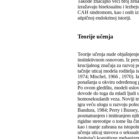
Takođe značajno veći broj žena
izražavaju biseksualnu i lezbejs
CAH sindromom, kao i onih izlo
atipičnoj endokrinoj istoriji.
Teorije učenja
Teorije učenja nude objašnjenj
instinktivnom osnovom. Iz persp
krucijalnog značaja za razvoj po
tačnije uticaj modela roditelja
1974; Mischel, 1966 , 1970). Ia
ponašanja u okviru određenog po
Po ovom gledištu, modeli uslov
dovode do toga da mladi ljudi 
homoseksulanih veza. Noviji teo
igra veću ulogu u razvoju polno
Bandura, 1984; Perry i Bussey, 
posmatranjem i imitiranjem nji
rigidne stereotipe o tome šta č
kao i manje zabrana na istopoln
učenja uticaj stavova o seksual
Ispitujući kognitivne mehanizme 