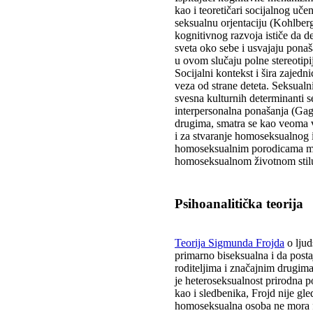
kao i teoretičari socijalnog uče
seksualnu orjentaciju (Kohlber
kognitivnog razvoja ističe da d
sveta oko sebe i usvajaju ponaša
u ovom slučaju polne stereotipij
Socijalni kontekst i šira zajedni
veza od strane deteta. Seksualni 
svesna kulturnih determinanti s
interpersonalna ponašanja (Gag
drugima, smatra se kao veoma 
i za stvaranje homoseksualnog i
homoseksualnim porodicama mog
homoseksualnom životnom stilu.
Psihoanalitička teorija
Teorija Sigmunda Frojda
o ljud
primarno biseksualna i da posta
roditeljima i značajnim drugim
je heteroseksualnost prirodna 
kao i sledbenika, Frojd nije g
homoseksualna osoba ne mora fun