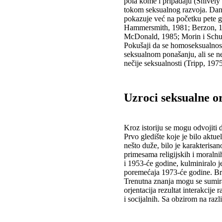
pola kome i pripadaju (Shively 
tokom seksualnog razvoja. Dana
pokazuje već na početku pete go
Hammersmith, 1981; Berzon, 19
McDonald, 1985; Morin i Schu
Pokušaji da se homoseksualnost 
seksualnom ponašanju, ali se ne
nečije seksualnosti (Tripp, 1975
Uzroci seksualne or
Kroz istoriju se mogu odvojiti
Prvo gledište koje je bilo aktu
nešto duže, bilo je karakterisa
primesama religijskih i moraln
i 1953-će godine, kulminiralo 
poremećaja 1973-će godine. Broj
Trenutna znanja mogu se sumirati
orjentacija rezultat interakcije 
i socijalnih. Sa obzirom na razl