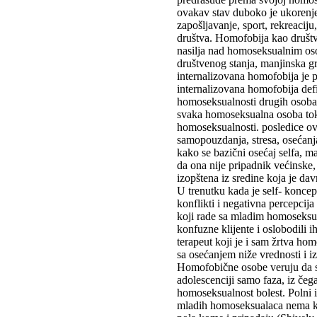
ovakav stav duboko je ukorenje
zapošljavanje, sport, rekreacij
društva. Homofobija kao društv
nasilja nad homoseksualnim oso
društvenog stanja, manjinska gr
internalizovana homofobija je
internalizovana homofobija def
homoseksualnosti drugih osoba 
svaka homoseksualna osoba tok
homoseksualnosti. posledice ov
samopouzdanja, stresa, osećanja 
kako se bazični osećaj selfa, ma
da ona nije pripadnik većinske,
izopštena iz sredine koja je da
U trenutku kada je self- koncept
konflikti i negativna percepcija
koji rade sa mladim homoseksua
konfuzne klijente i oslobodili 
terapeut koji je i sam žrtva h
sa osećanjem niže vrednosti i i
Homofobične osobe veruju da se
adolescenciji samo faza, iz čeg
homoseksualnost bolest. Polni id
mladih homoseksualaca nema ko