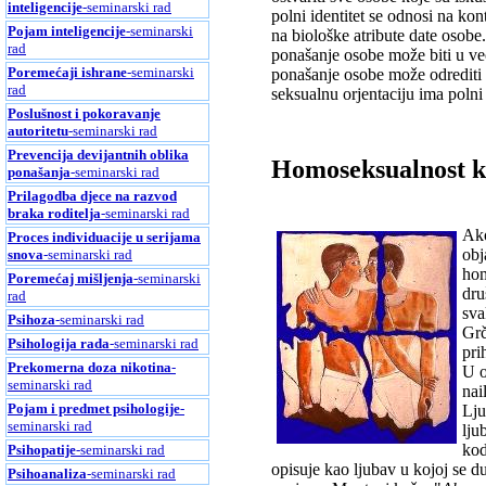
inteligencije
-seminarski rad
polni identitet se odnosi na kon
Pojam inteligencije
-seminarski
na biološke atribute date osobe
rad
ponašanje osobe može biti u v
Poremećaji ishrane
-seminarski
ponašanje osobe može odrediti 
rad
seksualnu orjentaciju ima polni 
Poslušnost i pokoravanje
autoritetu
-seminarski rad
Prevencija devijantnih oblika
Homoseksualnost kr
ponašanja
-seminarski rad
Prilagodba djece na razvod
braka roditelja
-seminarski rad
Ako
Proces individuacije u serijama
obj
snova
-seminarski rad
hom
Poremećaj mišljenja
-seminarski
dru
rad
sva
Psihoza
-seminarski rad
Grč
Psihologija rada
-seminarski rad
pri
Prekomerna doza nikotina
-
U o
seminarski rad
nai
Pojam i predmet psihologije
-
Lju
seminarski rad
lju
kod
Psihopatije
-seminarski rad
opisuje kao ljubav u kojoj se d
Psihoanaliza
-seminarski rad