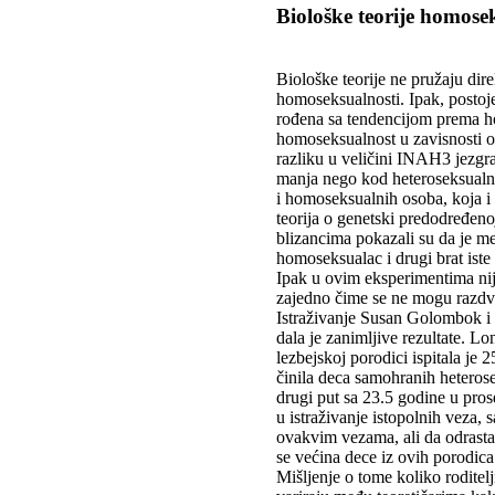
Biološke teorije homose
Biološke teorije ne pružaju dir
homoseksualnosti. Ipak, postoje
rođena sa tendencijom prema ho
homoseksualnost u zavisnosti o
razliku u veličini INAH3 jezg
manja nego kod heteroseksualni
i homoseksualnih osoba, koja i 
teorija o genetski predodređen
blizancima pokazali su da je m
homoseksualac i drugi brat iste
Ipak u ovim eksperimentima nije 
zajedno čime se ne mogu razdvoj
Istraživanje Susan Golombok i F
dala je zanimljive rezultate. Lo
lezbejskoj porodici ispitala je 
činila deca samohranih heterose
drugi put sa 23.5 godine u pros
u istraživanje istopolnih veza,
ovakvim vezama, ali da odrastan
se većina dece iz ovih porodica
Mišljenje o tome koliko roditel