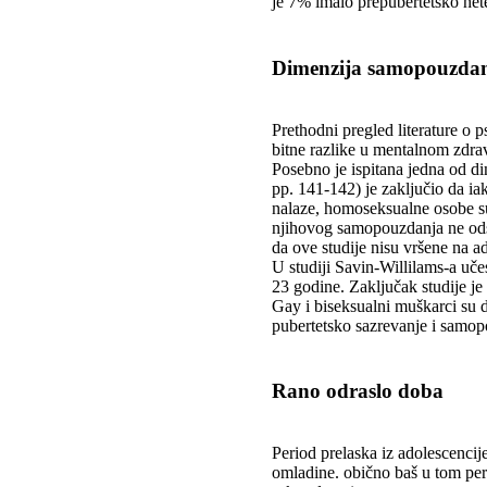
je 7% imalo prepubertetsko het
Dimenzija samopouzda
Prethodni pregled literature o
bitne razlike u mentalnom zdra
Posebno je ispitana jedna od d
pp. 141-142) je zaključio da i
nalaze, homoseksualne osobe s
njihovog samopouzdanja ne odst
da ove studije nisu vršene na a
U studiji Savin-Willilams-a uč
23 godine. Zaključak studije je
Gay i biseksualni muškarci su d
pubertetsko sazrevanje i samop
Rano odraslo doba
Period prelaska iz adolescenci
omladine. obično baš u tom per