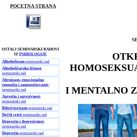
POCETNA STRANA
S
OSTALI SEMINARSKI RADOVI
OTKR
IZ
PSIHOLOGIJE
Alkoholizam
-seminarski rad
HOMOSEKSUA
Alkoholičarska ličnost
-
seminarski rad
Altruizam, emocionalna
empatija i samopoštovanje
-
I MENTALNO 
seminarski rad
Agresija i agresivnost
-
seminarski rad
Bihejviorizam
-seminarski rad
Dečiji crtež
-seminarski rad
Depresija i depresivnost
-
seminarski rad
Depresija
-seminarski rad