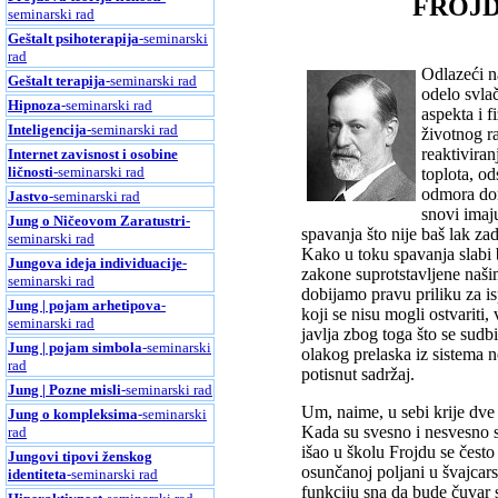
FROJ
seminarski rad
Geštalt psihoterapija
-seminarski
rad
Odlazeći n
Geštalt terapija
-seminarski rad
odelo svlač
Hipnoza
-seminarski rad
aspekta i f
Inteligencija
-seminarski rad
životnog r
reaktivira
Internet zavisnost i osobine
ličnosti
-seminarski rad
toplota, od
odmora don
Jastvo
-seminarski rad
snovi imaj
Jung o Ničeovom Zaratustri
-
spavanja što nije baš lak za
seminarski rad
Kako u toku spavanja slabi
Jungova ideja individuacije
-
zakone suprotstavljene naši
seminarski rad
dobijamo pravu priliku za is
Jung | pojam arhetipova
-
koji se nisu mogli ostvariti
seminarski rad
javlja zbog toga što se sudb
Jung | pojam simbola
-seminarski
olakog prelaska iz sistema 
rad
potisnut sadržaj.
Jung | Pozne misli
-seminarski rad
Um, naime, u sebi krije dve 
Jung o kompleksima
-seminarski
Kada su svesno i nesvesno sa
rad
išao u školu Frojdu se često
Jungovi tipovi ženskog
osunčanoj poljani u švajcars
identiteta
-seminarski rad
funkciju sna da bude čuvar sp