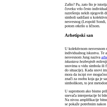
Zašto? Pa, zato što je istor
čoveku vrlo često individua
razrešenju nekih njegovih di
simboli sadržani u kolektiv
nesvesnog (Leopold Sondi, 1
potom otkrilo u ličnom.
Arhetipski san
U kolektivnom nesvesnom nis
individualnog iskustva. Te 
nesvesnom Jung naziva
arh
iskustava bezbrojnih mileni
snovima u vidu simbola ili f
do situacije). Kada snovi im
mora da iscrpi sve mogućnost
znači za osobu koja ga je 
simbolikom, to jest metodom
U suprotnom ako bismo pril
snevača interpretacije bi bi
Na nivou amplifikacije bitn
se pokaže potrebnim nakon to