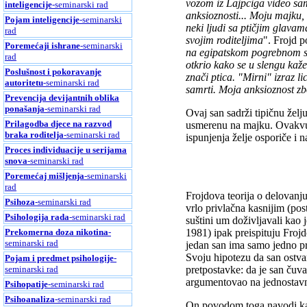
vozom iz Lajpciga video sa
inteligencije
-seminarski rad
anksioznosti... Moju majku,
Pojam inteligencije
-seminarski
neki ljudi sa ptičjim glavam
rad
svojim roditeljima
". Frojd p
Poremećaji ishrane
-seminarski
na egipatskom pogrebnom sp
rad
otkrio kako se u slengu kaž
Poslušnost i pokoravanje
znači ptica. "Mirni" izraz 
autoritetu
-seminarski rad
samrti. Moja anksioznost zb
Prevencija devijantnih oblika
ponašanja
-seminarski rad
Ovaj san sadrži tipičnu želj
Prilagodba djece na razvod
usmerenu na majku. Ovakvu
braka roditelja
-seminarski rad
ispunjenja želje osporiče i n
Proces individuacije u serijama
snova
-seminarski rad
Poremećaj mišljenja
-seminarski
rad
Frojdova teorija o delovanju 
Psihoza
-seminarski rad
vrlo privlačna kasnijim (post
Psihologija rada
-seminarski rad
suštini um doživljavali kao
Prekomerna doza nikotina
-
1981) ipak preispituju Frojdo
seminarski rad
jedan san ima samo jedno pra
Svoju hipotezu da san ostvar
Pojam i predmet psihologije
-
seminarski rad
pretpostavke: da je san čuva
argumentovao na jednostav
Psihopatije
-seminarski rad
Psihoanaliza
-seminarski rad
On povodom toga navodi kak