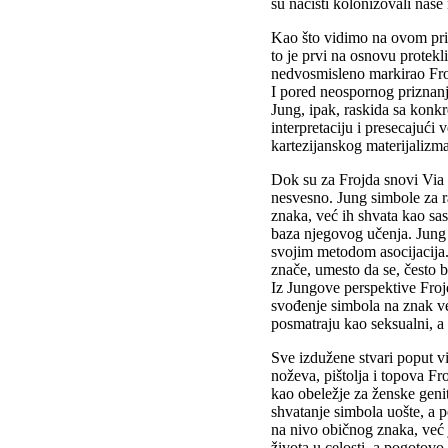
su nacisti kolonizovali naše
Kao što vidimo na ovom prim
to je prvi na osnovu protekl
nedvosmisleno markirao Fro
I pored neospornog prizna
Jung, ipak, raskida sa kon
interpretaciju i presecajući
kartezijanskog materijalizma
Dok su za Frojda snovi Via 
nesvesno. Jung simbole za 
znaka, već ih shvata kao sa
baza njegovog učenja. Jung 
svojim metodom asocijacija. 
znače, umesto da se, često 
Iz Jungove perspektive Froj
svođenje simbola na znak ve
posmatraju kao seksualni, a 
Sve izdužene stvari poput vi
noževa, pištolja i topova Fr
kao obeležje za ženske genit
shvatanje simbola uošte, a 
na nivo običnog znaka, već 
života u celosti, a pogotov