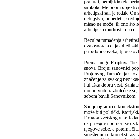
praljudi, hemijskim eksperi
simbola. Metodom objektivne 
arhetipski san je redak. On 
detinjstvu, pubertetu, sredn
misao ne može, ili ono što s
arhetipska mudrost treba d
Rezultat tumačenja arhetipsk
dva osnovna cilja arhetipsk
prirodom čoveka, tj. ucelovl
Prema Jungu Frojdova "besmr
snova. Brojni sanovnici po
Frojdovog Tumačenja snova.
značenje za svakog bez ikak
ljuljaška dobru vest. Sanjate
mutnu vodu razbolećete se, s
sobom bavili Sanovnikom . A
San je ograničen konteksto
može biti politički, istorijs
Drugog svetskog rata: Jeda
da prilegne i odmori se uz 
njegove sobe, a potom i čit
smeštenom u kontekst razara