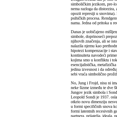
simboličkim jezikom, pre-log
nema razloga da distorzira, 
opozit represiji u snovima).
psihičkih procesa. Rendgens
nama. Jedna od pritoka u rec
Danas je uobičajeno mišljen
simbole, doprinoseći prepoz
njihovih značenja, ali se isto
nalazila njemu kao prethod
hipotezi kompenzacije i sta
kontinuiteta navodeći prime
kojima smo u konfliktu i to
esencijalistička, metafizičk
jedina izvesnost i da određ
sebi vraća simbolično proždi
No, Jung i Frojd, nisu ni ima
neke šizme između te dve š
Jungov jezik simbola i Sondij
Leopold Sondi je 1937. osla
otkrio novu dimenziju nesve
u formi specifičnih snova k
formi latentnih recesivnih g
partnera, prijatelja, ideala, 