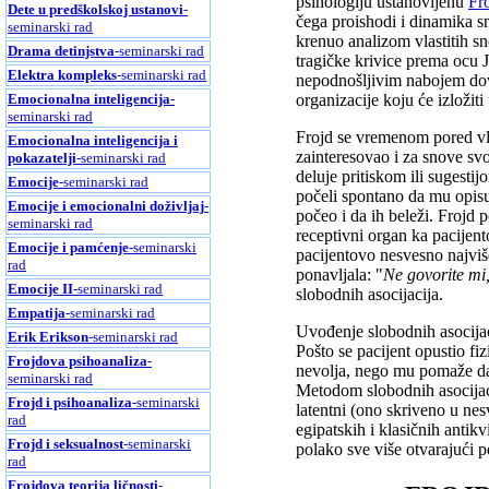
psihologiju ustanovljenu
Fr
Dete u predškolskoj ustanovi
-
čega proishodi i dinamika sn
seminarski rad
krenuo analizom vlastitih sn
Drama detinjstva
-seminarski rad
tragičke krivice prema ocu J
Elektra kompleks
-seminarski rad
nepodnošljivim nabojem dov
Emocionalna inteligencija
-
organizacije koju će izložit
seminarski rad
Frojd se vremenom pored vlas
Emocionalna inteligencija i
zainteresovao i za snove svo
pokazatelji
-seminarski rad
deluje pritiskom ili sugesti
Emocije
-seminarski rad
počeli spontano da mu opisuj
Emocije i emocionalni doživljaj
-
počeo i da ih beleži. Frojd 
seminarski rad
receptivni organ ka pacije
Emocije i pamćenje
-seminarski
pacijentovo nesvesno najvi
rad
ponavljala: "
Ne govorite mi
Emocije II
-seminarski rad
slobodnih asocijacija.
Empatija
-seminarski rad
Uvođenje slobodnih asocijaci
Erik Erikson
-seminarski rad
Pošto se pacijent opustio fiz
Frojdova psihoanaliza
-
nevolja, nego mu pomaže da 
seminarski rad
Metodom slobodnih asocijaci
Frojd i psihoanaliza
-seminarski
latentni (ono skriveno u nes
rad
egipatskih i klasičnih antik
Frojd i seksualnost
-seminarski
polako sve više otvarajući
rad
Frojdova teorija ličnosti
-