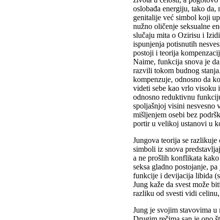
oslobađa energiju, tako da, 
genitalije već simbol koji u
nužno oličenje seksualne en
slučaju mita o Ozirisu i Izi
ispunjenja potisnutih nesve
postoji i teorija kompenzaci
Naime, funkcija snova je da
razvili tokom budnog stanja
kompenzuje, odnosno da kor
videti sebe kao vrlo visoku
odnosno reduktivnu funkciju 
spoljašnjoj visini nesvesno
mišljenjem osebi bez podrške
portir u velikoj ustanovi u ko
Jungova teorija se razlikuje
simboli iz snova predstavlj
a ne prošlih konflikata kako
seksa gladno postojanje, pa 
funkcije i devijacija libida
Jung kaže da svest može biti
razliku od svesti vidi celin
Jung je svojim stavovima u n
Drugim rečima san je ono što