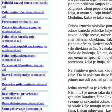
Psihički razvoj deteta
-seminarski
jednom prilikom sanjao kako 
rad
očigledno zbog pepela da ni
Psihologija ličnosti
-seminarski
želja, u ovom slučaju biološ
rad
Međutim, kako se tako snaž
Predrasude
-seminarski rad
Odnos između biološke potre
Precepcija telesnih emocija
-
odnos između psihičke želje,
seminarski rad
navodi dečije snove, takođe 
Psihološko istraživanje
-
alternativnim objektom. Tak
seminarski rad
jednom oficiru, sledeće noći
Psihološki aspekti narkomanije
-
vrlo direktan način. Svakako
seminarski rad
došlo do buđenja. Naime, deča
Psihologija seksualnosti
-
usmerena na specifični obje
seminarski rad
potrebom, želja je finija, na
Poremecaj ličnosti
-seminarski
rad
Na Frojdovo geslo sna kao i
Razvoj inteligencije
-seminarski
želje. Da bi pokazao da se 
rad
primer navodi poznati prime
Razvojna psihologija
-seminarski
Jedna snevačica je želela d
rad
Njen muž je mesar tako da je
Roditeljstvo i privrženost
-
genitalni karakter, čime Lak
seminarski rad
vezane za seksualni odnos. 
Rano detinjstvo
-seminarski rad
bi ostale želje moraju ostat
Samopoštovanje i percepcija
žena, Lakan odgovara - kavi