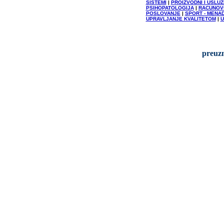
SISTEMI
|
PROIZVODNI I USLU
PSIHOPATOLOGIJA
|
RACUNOV
POSLOVANJE
|
SPORT - MENA
UPRAVLJANJE KVALITETOM
|
U
preuzm