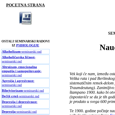
POCETNA STRANA
SE
OSTALI SEMINARSKI RADOVI
Nau
IZ
PSIHOLOGIJE
Alkoholizam
-seminarski rad
Alkoholičarska ličnost
-
seminarski rad
Altruizam, emocionalna
empatija i samopoštovanje
-
Vek koji će nam, između osta
seminarski rad
Velika rata i pad Berlinskog
Agresija i agresivnost
-
sistematičnim remek-delom 
seminarski rad
Traumdeutung). Zanimljivo j
Bihejviorizam
-seminarski rad
štampano 1900. kako bi otvo
Dečiji crtež
-seminarski rad
(ispostaviće se da je tih g
je prodato u svega 600 primer
Depresija i depresivnost
-
seminarski rad
Te 1900. godine počinje na
Depresija
-seminarski rad