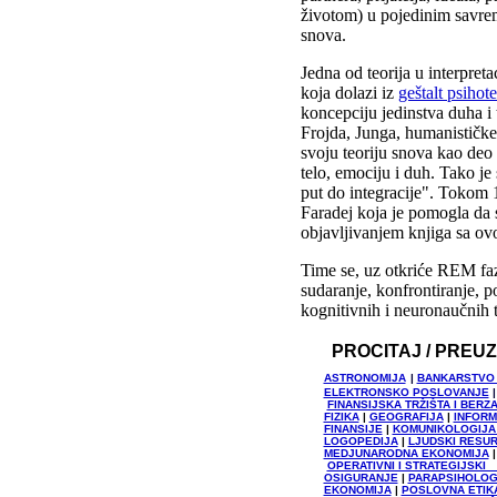
životom) u pojedinim savre
snova.
Jedna od teorija u interpreta
koja dolazi iz
geštalt psihote
koncepciju jedinstva duha i 
Frojda, Junga, humanističke 
svoju teoriju snova kao deo 
telo, emociju i duh. Tako je
put do integracije". Tokom 
Faradej koja je pomogla da 
objavljivanjem knjiga sa o
Time se, uz otkriće REM faz
sudaranje, konfrontiranje, 
kognitivnih i neuronaučnih 
PROCITAJ / PREU
ASTRONOMIJA
|
BANKARSTVO 
ELEKTRONSKO POSLOVANJE
FINANSIJSKA TRŽIŠTA I BE
FIZIKA
|
GEOGRAFIJA
|
INFORM
FINANSIJE
|
KOMUNIKOLOGIJA 
LOGOPEDIJA
|
LJUDSKI RESUR
MEDJUNARODNA EKONOMIJA
OPERATIVNI I STRATEGIJSK
OSIGURANJE
|
PARAPSIHOLOG
EKONOMIJA
|
POSLOVNA ETIK