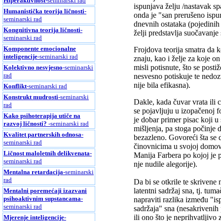
Hiperaktivnost
-seminarski rad
ispunjava želju /nastavak s
Humanistička teorija ličnosti
-
onda je "san prerušeno ispun
seminarski rad
dnevnih ostataka (pojedinih 
Kongnitivna teorija ličnosti
-
želji predstavlja suočavanj
seminarski rad
Komponente emocionalne
Frojdova teorija smatra da 
inteligencije
-seminarski rad
znaju, kao i želje za koje on
misli potisnute, što se post
Kolektivno nesvjesno
-seminarski
rad
nesvesno potiskuje te nedoz
nije bila efikasna).
Konflikt
-seminarski rad
Konstrukt mudrosti
-seminarski
Dakle, kada čuvar vrata ili c
rad
se pojavljuju u izopačenoj f
Kako psihoterapija utiče na
je dobar primer pisac koji u
razvoj ličnosti?
-seminarski rad
mišljenja, pa stoga počinje 
Kvalitet partnerskih odnosa
-
bezazleno. Govoreći šta se 
seminarski rad
činovnicima u svojoj domovi
Ličnost maloletnih delikvenata
-
Manija Farbera po kojoj je p
seminarski rad
nje nudile alegorije).
Mentalna retardacija
-seminarski
rad
Da bi se otkrile te skrivene
latentni sadržaj sna, tj. tu
Mentalni poremećaji izazvani
psihoaktivnim supstancama
-
napraviti razlika između "isp
seminarski rad
sadržaja" sna (nesakrivenih 
ili ono što je neprihvatljiv
Mjerenje inteligencije
-