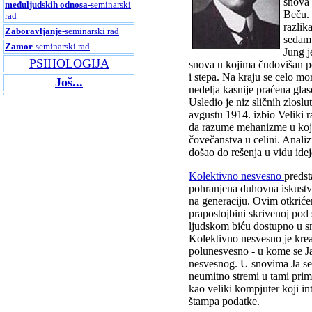
snova 
međuljudskih odnosa
-seminarski
Beču. 
rad
razlik
Zaboravljanje
-seminarski rad
sedam 
Zamor
-seminarski rad
Jung j
PSIHOLOGIJA
snova u kojima čudovišan po
i stepa. Na kraju se celo mo
Još...
nedelja kasnije praćena glaso
Usledio je niz sličnih zlosl
avgustu 1914. izbio Veliki ra
da razume mehanizme u koji
čovečanstva u celini. Analiz
došao do rešenja u vidu ide
Kolektivno nesvesno
predst
pohranjena duhovna iskustva
na generaciju. Ovim otkriće
prapostojbini skrivenoj po
ljudskom biću dostupno u s
Kolektivno nesvesno je krea
polunesvesno - u kome se Ja
nesvesnog. U snovima Ja se
neumitno stremi u tami pri
kao veliki kompjuter koji 
štampa podatke.