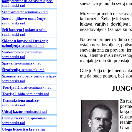
kompetentnosti darovite djece
-
snevačica je molila svog mu
seminarski rad
Sinhronicitet
-seminarski rad
Može se primetiti da se ova
Snovi i njihovo tumačenje
-
kukuruzu . Želja je luksuzna
seminarski rad
lukava, varljiva, dovitljiva 
nezadovoljena (za razliku od 
Self koncept | pojam o sebi
-
seminarski rad
Na ovom primeru vidimo da ž
Sklonost kupovini i traženje
ostaju nezadovoljene, potisn
uzbudjenja
-seminarski rad
snevanja zna za prevaru, je
Svakodnevno pamćenje
-
san, latentne misli nesvesno
seminarski rad
manjak je ono što preostaje
Spavanje
-seminarski rad
Šizofrenija
-seminarski rad
Gde je želja tu je i nedosta
mu da bude potpun, baš stog
Šizoanaliza protiv psihoanalize
-
seminarski rad
JUNG
Teorija ličnosti
-seminarski rad
Teorija libida
-seminarski rad
Transakciona analiza
-
Za raz
seminarski rad
postmo
koga j
Uticaj kazne
-seminarski rad
Gustav
Učenje za vreme spavanja
-
reanim
seminarski rad
U rano
Uloga ličnosti u kreiranju