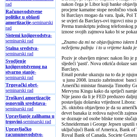
nakon čega je Libor koji banke objavl
rad
procjene kamatne stope neobično visok
Računovodstvene
bi Barclays mogao da vara. Ipak, Pol T
politike u oblasti
se uvjeri da Barclays-ovi trgovci nisu pr
amortizacije
-seminarski
Prema transkriptu jednog telefonskog 
rad
iznose svojih zajmova kako bi se pokaz
Sistemi knjigovodstva
-
seminarski rad
„
Znamo da mi ne objavljujemo iskren 
neželjenu pažnju i to u vrijeme kada j
Stalna sredstva
-
seminarski rad
Poziv je obavljen mjesec nakon što je p
Svodjenje
sljedeći 'pasti'. Nova otkrića dolaze sa
knjigovotstvenog na
Barclays.
stvarno stanje
-
Email poruke ukazuju na to da je njujor
seminarski rad
u junu 2008. izrazio zabrinutost banci 
Trgovački obrt
-
Američki ministar finansija Timothy Ge
seminarski rad
Mervynu Kingu kako da spriječi namješ
Nije jasno da li je FED preduzeo daljnj
Troškovi amortizacije
postavljaju dolarsku vrijednost Libor
osnovnih sredstava
-
26. oktobra objavljeno je da su američki
seminarski rad
devet banaka iz redova najvećih zajmo
Upravljanje zalihama u
se doznaje od osobe bliske tome slučaj
trgovini
-seminarski rad
Schneiderman i George Jepsen uputili 
Upravljačko
uključujući Bank of America, Bank of
racununovodstvo
-
Royal Bank of Canada, Societe Generale