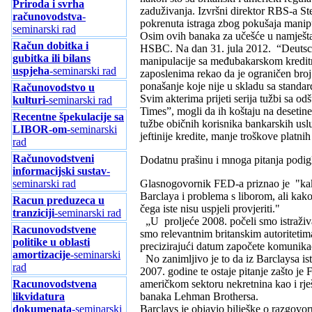
Priroda i svrha
zaduživanja. Izvršni direktor RBS-a S
računovodstva
-
pokrenuta istraga zbog pokušaja manip
seminarski rad
Osim ovih banaka za učešće u namješt
Račun dobitka i
HSBC. Na dan 31. jula 2012. “Deutsche
gubitka ili bilans
manipulacije sa međubakarskom kredit
uspjeha
-seminarski rad
zaposlenima rekao da je ograničen broj 
ponašanje koje nije u skladu sa standa
Računovodstvo u
Svim akterima prijeti serija tužbi sa o
kulturi
-seminarski rad
Times”, mogli da ih koštaju na desetine
Recentne špekulacije sa
tužbe običnih korisnika bankarskih uslu
LIBOR-om
-seminarski
jeftinije kredite, manje troškove platnih 
rad
Računovodstveni
Dodatnu prašinu i mnoga pitanja podig
informacijski sustav
-
Glasnogovornik FED-a priznao je "kak
seminarski rad
Barclaya i problema s liborom, ali kako 
Racun preduzeca u
čega iste nisu uspjeli provjeriti."
tranziciji
-seminarski rad
„U proljeće 2008. počeli smo istraživat
Racunovodstvene
smo relevantnim britanskim autoritetima
politike u oblasti
precizirajući datum započete komunika
amortizacije
-seminarski
No zanimljivo je to da iz Barclaysa i
rad
2007. godine te ostaje pitanje zašto j
američkom sektoru nekretnina kao i rj
Racunovodstvena
banaka Lehman Brothersa.
likvidatura
Barclays je objavio bilješke o razgov
dokumenata
-seminarski