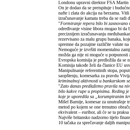
Londonu upravni direktor FSA Martin Vi
On je dodao da se preispituje i budućnos
nafte i zlata do akcija na berzama. Vitli
izračunavanje kamata treba da se radi 
"
Formiranje repera bilo bi zasnovano
određivanje visine libora mogao bi da 
preciznijem izračunavanju međubankarsk
rezervisano za malu grupu banaka, koj
spremne da pozajme različite valute na 
Nemoguće je izvršiti momentalnu zamje
možda ga nije ni moguće u potpunosti zam
Evropska komisija je predložila da se
Komisija takođe želi da članice EU us
Manipulisanje referentinih stopa, poput 
saopštenju, komesarka za pravdu Vivija
kriminalnoj aktivnosti u bankarskom s
"
Zato danas predlažemo pravila na nivou
bilo kakve rupe u propisima. Reding je
koje je uporedila sa „korumpiranim krv
Mišel Barnije, komesar za unutrašnje trž
metod po kojem se one trenutno obraču
ekvivalent – euribor, ali će se ta praksa
Najviše britansko nadzorno tijelo finans
10 tačaka za sprečavanje daljih manipul