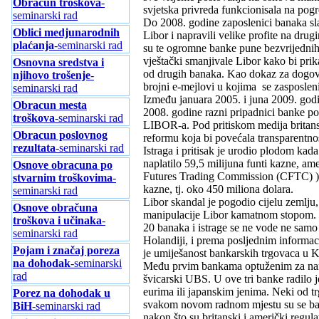
Obračun troškova
-
svjetska privreda funkcionisala na pog
seminarski rad
Do 2008. godine zaposlenici banaka sla
Oblici medjunarodnih
Libor i napravili velike profite na dr
plaćanja
-seminarski rad
su te ogromne banke pune bezvrijednih o
vještački smanjivale Libor kako bi pri
Osnovna sredstva i
od drugih banaka. Kao dokaz za dogovo
njihovo trošenje
-
brojni e-mejlovi u kojima se zasposlen
seminarski rad
Između januara 2005. i juna 2009. godi
Obracun mesta
2008. godine razni pripadnici banke po
troškova
-seminarski rad
LIBOR-a. Pod pritiskom medija britansk
Obracun poslovnog
reformu koja bi povećala transparentn
rezultata
-seminarski rad
Istraga i pritisak je urodio plodom kad
naplatilo 59,5 milijuna funti kazne, 
Osnove obracuna po
Futures Trading Commission (CFTC) ) 1
stvarnim troškovima
-
kazne, tj. oko 450 miliona dolara.
seminarski rad
Libor skandal je pogodio cijelu zemlju, 
Osnove obračuna
manipulacije Libor kamatnom stopom. K
troškova i učinaka
-
20 banaka i istrage se ne vode ne samo
seminarski rad
Holandiji, i prema posljednim informac
Pojam i značaj poreza
je umiješanost bankarskih trgovaca u K
na dohodak
-seminarski
Među prvim bankama optuženim za namj
rad
švicarski UBS. U ove tri banke radilo j
eurima ili japanskim jenima. Neki od tr
Porez na dohodak u
svakom novom radnom mjestu su se bavi
BiH
-seminarski rad
nakon što su britanski i američki regul