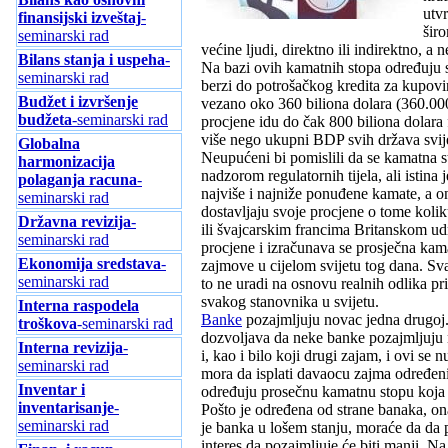
utv
finansijski izveštaj
-
širo
seminarski rad
većine ljudi, direktno ili indirektno, a n
Bilans stanja i uspeha
-
Na bazi ovih kamatnih stopa određuju se
seminarski rad
berzi do potrošačkog kredita za kupovi
Budžet i izvršenje
vezano oko 360 biliona dolara (360.000
budžeta
-seminarski rad
procjene idu do čak 800 biliona dolara f
više nego ukupni BDP svih država svij
Globalna
Neupućeni bi pomislili da se kamatna s
harmonizacija
nadzorom regulatornih tijela, ali istin
polaganja racuna
-
najviše i najniže ponuđene kamate, a 
seminarski rad
dostavljaju svoje procjene o tome koli
Državna revizija
-
ili švajcarskim francima Britanskom ud
seminarski rad
procjene i izračunava se prosječna kam
Ekonomija sredstava
-
zajmove u cijelom svijetu tog dana. Sv
seminarski rad
to ne uradi na osnovu realnih odlika pri
svakog stanovnika u svijetu.
Interna raspodela
Banke
pozajmljuju novac jedna drugoj.
troškova
-seminarski rad
dozvoljava da neke banke pozajmljuju 
Interna revizija
-
i, kao i bilo koji drugi zajam, i ovi 
seminarski rad
mora da isplati davaocu zajma određen
Inventar i
određuju prosečnu kamatnu stopu koja z
inventarisanje
-
Pošto je određena od strane banaka, on
seminarski rad
je banka u lošem stanju, moraće da da 
interes da pozajmljuje će biti manji. N