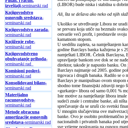
Finan. i racun.
(LIBOR) bude niska i stabilna u dobrim
izveštaji
-seminarski rad
Knjigovodstvo
Ali, šta se dešava ako neko od njih sla
osnovnih sredstava
-
seminarski rad
Ukoliko se utvrđivanje Libora ne uradi
se prevara koja utiče na bezmalo svako
Knjigovodstvo zarada
-
ostvarile veći profit, i predstavile sv
seminarski rad
kamatnom stopom.
Knjiženje robe
-
U središtu zapleta, sa namještanjem ka
seminarski rad
godine Barclays banka kažnjena je s 29
Knjigovodstveno
namještati LIBOR. Čelnik Barclaysa, Bo
obuhvatanje prihoda
-
upravljanje bankom sve dok se ne nađe 
seminarski rad
direktor, takođe je napustio banku. On
Barclays najmanje od 2005. godine p
Komisioni poslovi
-
trgovaca i drugih banaka. Radilo se o 
seminarski rad
Barclays je manipulisao ovom stopom da 
Konsolidovani bilans
-
shodno tome finansijski zdraviji nego 
seminarski rad
»gurkanje« libora od samo 0,001 % može
Materijalno
Iste motive za namještanje libora imal
racunovodstvo
-
sudeći znale i centralne banke, ali niš
seminarski rad
sprečavanje da se uruši cio svetski finan
U mnogim slučajevima ove malverzacije s
Metode obracuna
banke. Ovo je osobito problematično j
amortizacije osnovnih
nacionalnih i privatnih banaka pod ut
sredstava
-seminarski rad
sve vrijeme poslovanja na osnovu mani