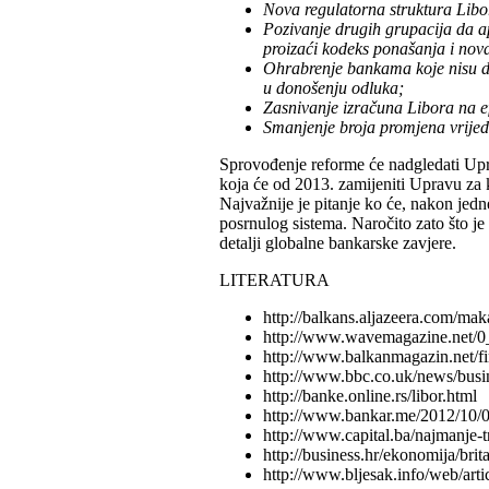
Nova regulatorna struktura Libor
Pozivanje drugih grupacija da ap
proizaći kodeks ponašanja i nova
Ohrabrenje bankama koje nisu di
u donošenju odluka;
Zasnivanje izračuna Libora na 
Smanjenje broja promjena vrijed
Sprovođenje reforme će nadgledati Upra
koja će od 2013. zamijeniti Upravu za k
Najvažnije je pitanje ko će, nakon jed
posrnulog sistema. Naročito zato što je
detalji globalne bankarske zavjere.
LITERATURA
http://balkans.aljazeera.com/maka
http://www.wavemagazine.net/0_s
http://www.balkanmagazin.net/fin
http://www.bbc.co.uk/news/bus
http://banke.online.rs/libor.html
http://www.bankar.me/2012/10/01
http://www.capital.ba/najmanje-t
http://business.hr/ekonomija/brit
http://www.bljesak.info/web/arti