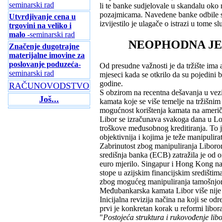
seminarski rad
li te banke sudjelovale u skandalu ok
pozajmicama. Navedene banke odbile su
Utvrdjivanje cena u
izvijestilo je ulagače o istrazi u tome
trgovini na veliko i
malo
-seminarski rad
NEOPHODNA JE
Značenje dugotrajne
materijalne imovine za
poslovanje poduzeća
-
Od presudne važnosti je da tržište ima 
seminarski rad
mjeseci kada se otkrilo da su pojedini 
godine.
RAČUNOVODSTVO
S obzirom na recentna dešavanja u vez
Još...
kamata koje se više temelje na tržišni
mogućnost korištenja kamata na američ
Libor se izračunava svakoga dana u Lon
troškove međusobnog kreditiranja. To je
objektivnija i kojima je teže manipulirat
Zabrinutost zbog manipuliranja Liborom 
središnja banka (ECB) zatražila je od o
euro mjerilo. Singapur i Hong Kong naj
stope u azijskim financijskim središtima
zbog mogućeg manipuliranja tamošnjo
Međubankarska kamata Libor više nije u
Inicijalna revizija načina na koji se od
prvi je konkretan korak u reformi libora
"
Postojeća struktura i rukovođenje lib