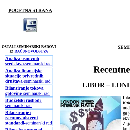
POCETNA STRANA
OSTALI SEMINARSKI RADOVI
SEMI
IZ
RAČUNOVODSTVA
Analiza osnovnih
sredstava
-seminarski rad
Recentne
Analiza finansijske
situacije privrednih
društava
-seminarski rad
LIBOR – LO
Bilansiranje tokova
gotovine
-seminarski rad
Lib
Budžetski rashodi
-
Rat
seminarski rad
nud
Bilansiranje i
ga 
racunovodstveni
ekv
standardi
-seminarski rad
Zaj
kra
Bilans kao osnovni