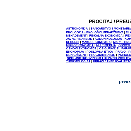
PROCITAJ / PREU
ASTRONOMIJA
|
BANKARSTVO I MONETARN
EKOLOGIJA - EKOLOŠKI MENADŽMENT
|
FIL
MENADŽMENT
|
FISKALNA EKONOMIJA
|
FIZ
JAVNE FINANSIJE
|
KOMUNIKOLOGIJA - KO
RESURSI
|
MAKROEKONOMIJA
|
MARKETING
MIKROEKONOMIJA
|
MULTIMEDIJA
|
ODNOSI
OSNOVI EKONOMIJE
|
OSIGURANJE
|
PARAP
EKONOMIJA
|
POSLOVNA ETIKA
|
PRAVO
|
P
MENADŽMENT
|
PROGRAMIRANJE
|
PSIHOLO
SPOLJNOTRGOVINSKO I DEVIZNO POSLOV
TURIZMOLOGIJA
|
UPRAVLJANJE KVALITET
preuz