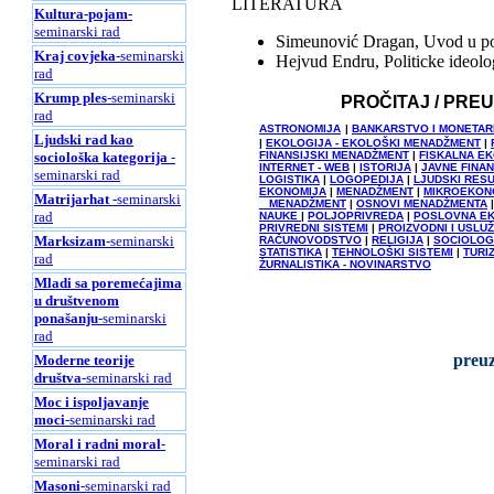
LITERATURA
Kultura-pojam
-
seminarski rad
Simeunović Dragan, Uvod u polit
Kraj covjeka
-seminarski
Hejvud Endru, Politicke ideolo
rad
Krump ples
-seminarski
PROČITAJ / PRE
rad
ASTRONOMIJA
|
BANKARSTVO I MONETAR
Ljudski rad kao
|
EKOLOGIJA - EKOLOŠKI MENADŽMENT
|
FINANSIJSKI MENADŽMENT
|
FISKALNA E
sociološka kategorija
-
INTERNET - WEB
|
ISTORIJA
|
JAVNE FINAN
seminarski rad
LOGISTIKA
|
LOGOPEDIJA
|
LJUDSKI RESU
EKONOMIJA
|
MENADŽMENT
|
MIKROEKON
Matrijarhat
-seminarski
MENADŽMENT
|
OSNOVI MENADŽMENTA
rad
NAUKE
|
POLJOPRIVREDA
|
POSLOVNA E
PRIVREDNI SISTEMI
|
PROIZVODNI I USLU
Marksizam
-seminarski
RAČUNOVODSTVO
|
RELIGIJA
|
SOCIOLOG
STATISTIKA
|
TEHNOLOŠKI SISTEMI
|
TURI
rad
ŽURNALISTIKA - NOVINARSTVO
Mladi sa poremećajima
u društvenom
ponašanju
-seminarski
rad
preuz
Moderne teorije
društva
-seminarski rad
Moc i ispoljavanje
moci
-seminarski rad
Moral i radni moral
-
seminarski rad
Masoni
-seminarski rad