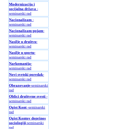
Modernizacija i
socijalna država
-
seminarski rad
Nacionalizam
-
seminarski rad
Nacionalizam-pojam
-
seminarski rad
Nasilje u društvu
-
seminarski rad
Nasilje u sportu
-
seminarski rad
Narkomanija
-
seminarski rad
Novi svetski poredak
-
seminarski rad
Obrazovanje
-seminarski
rad
Oblici društvene svesti
-
seminarski rad
Ogist Kont
-seminarski
rad
Ogist Kontov doprinos
sociologiji
-seminarski
rad