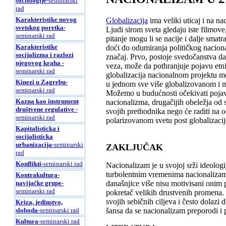
sociologije
-seminarski
rad
Karakteristike novog
Globalizacija
ima veliki uticaj i na na
svetskog poretka
-
Ljudi sirom sveta gledaju iste filmove,
seminarski rad
pitanje mogu li se nacije i dalje sma
Karakteristike
doći do odumiranja političkog nacional
socijalizma i razlozi
značaj. Prvo, postoje svedočanstva da
njegovog kraha
-
veza, može da pothranjuje pojavu etn
seminarski rad
globalizacija nacionalnom projektu mož
Kinezi u Zagrebu
-
u jednom sve više globalizovanom i 
seminarski rad
Možemo u budućnosti očekivati pojav
Kazna kao instrument
nacionalizma, drugačijih obeležja od 
društvene regulative
-
svojih prethodnika nego će raditi na o
seminarski rad
polarizovanom svetu post globalizacij
Kapitalisticka i
socijalisticka
urbanizacija
-seminarski
ZAKLJUČAK
rad
Konflikti
-seminarski rad
Nacionalizam je u svojoj srži ideologi
turbolentnim vremenima nacionalizam 
Kontrakultura-
današnjice više nisu motivisani onim 
navijačke grupe
-
seminarski rad
pokretač velikih drustvenih promena.
svojih sebičnih ciljeva i često dolaz
Kriza, jedinstvo,
šansa da se nacionalizam preporodi i 
sloboda
-seminarski rad
Kultura
-seminarski rad