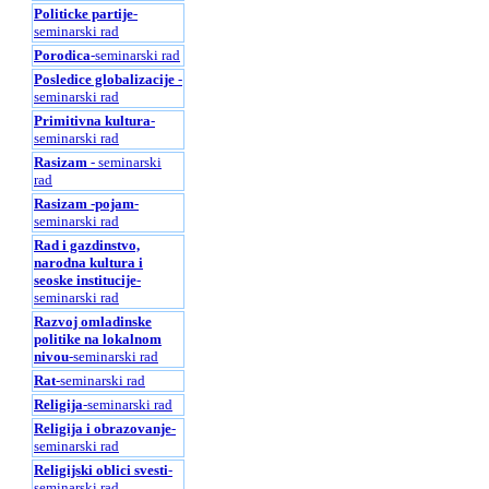
Politicke partije
-
seminarski rad
Porodica
-seminarski rad
Posledice globalizacije
-
seminarski rad
Primitivna kultura
-
seminarski rad
Rasizam
- seminarski
rad
Rasizam -pojam
-
seminarski rad
Rad i gazdinstvo,
narodna kultura i
seoske institucije
-
seminarski rad
Razvoj omladinske
politike na lokalnom
nivou
-seminarski rad
Rat
-seminarski rad
Religija
-seminarski rad
Religija i obrazovanje
-
seminarski rad
Religijski oblici svesti
-
seminarski rad