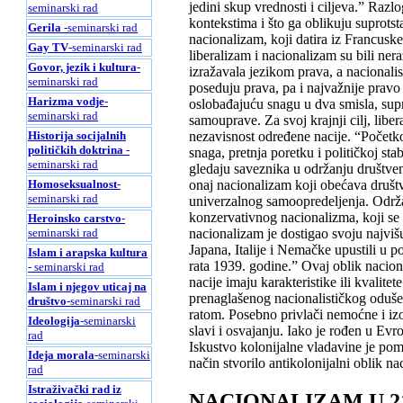
jedini skup vrednosti i ciljeva.” Razlo
seminarski rad
kontekstima i što ga oblikuju suprotsta
Gerila
-seminarski rad
nacionalizam, koji datira iz Francusk
Gay TV
-seminarski rad
liberalizam i nacionalizam su bili ner
Govor, jezik i kultura
-
izražavala jezikom prava, a nacionalis
seminarski rad
poseduju prava, pa i najvažnije pravo 
Harizma vodje
-
oslobađajuću snagu u dva smisla, supro
seminarski rad
samouprave. Za svoj krajnji cilj, libe
nezavisnost određene nacije. “Početko
Historija socijalnih
političkih doktrina
-
snaga, pretnja poretku i političkoj s
seminarski rad
gledaju saveznika u održanju društveno
onaj nacionalizam koji obećava društv
Homoseksualnost
-
seminarski rad
univerzalnog samoopredeljenja. Održav
konzervativnog nacionalizma, koji se o
Heroinsko carstvo
-
nacionalizam je dostigao svoju najvišu
seminarski rad
Japana, Italije i Nemačke upustili u p
Islam i arapska kultura
rata 1939. godine.” Ovaj oblik nacio
- seminarski rad
nacije imaju karakteristike ili kvali
Islam i njegov uticaj na
prenaglašenog nacionalističkog oduševl
društvo
-seminarski rad
ratom. Posebno privlači nemoćne i izo
Ideologija
-seminarski
slavi i osvajanju. Iako je rođen u Evr
rad
Iskustvo kolonijalne vladavine je pom
Ideja morala
-seminarski
način stvorilo antikolonijalni oblik n
rad
Istraživački rad iz
NACIONALIZAM U 2