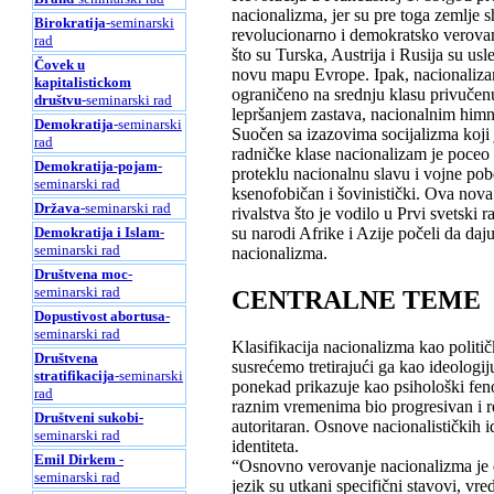
nacionalizma, jer su pre toga zemlje s
Birokratija
-seminarski
revolucionarno i demokratsko verovan
rad
što su Turska, Austrija i Rusija su usl
Čovek u
novu mapu Evrope. Ipak, nacionalizam 
kapitalistickom
ograničeno na srednju klasu privučenu
društvu
-seminarski rad
lepršanjem zastava, nacionalnim himn
Demokratija
-seminarski
Suočen sa izazovima socijalizma koji 
rad
radničke klase nacionalizam je poceo 
Demokratija-pojam
-
proteklu nacionalnu slavu i vojne pobe
seminarski rad
ksenofobičan i šovinistički. Ova no
Država
-seminarski rad
rivalstva što je vodilo u Prvi svetski
Demokratija i Islam
-
su narodi Afrike i Azije počeli da daju
seminarski rad
nacionalizma.
Društvena moc
-
seminarski rad
CENTRALNE TEME
Dopustivost abortusa
-
seminarski rad
Klasifikacija nacionalizma kao politič
Društvena
susrećemo tretirajući ga kao ideologij
stratifikacija
-seminarski
ponekad prikazuje kao psihološki fenom
rad
raznim vremenima bio progresivan i rea
Društveni sukobi-
autoritaran. Osnove nacionalističkih id
seminarski rad
identiteta.
Emil Dirkem
-
“Osnovno verovanje nacionalizma je da 
seminarski rad
jezik su utkani specifični stavovi, vred