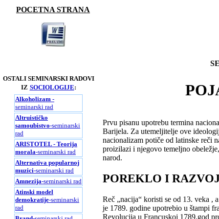
POCETNA STRANA
S
OSTALI SEMINARSKI RADOVI
POJ
IZ
SOCIOLOGIJE
:
Alkoholizam
-
seminarski rad
Altruističko
Prvu pisanu upotrebu termina nacional
samoubistvo
-seminarski
Barijela. Za utemeljitelje ove ideolog
rad
nacionalizam potiče od latinske reči
ARISTOTEL - Teorija
proizilazi i njegovo temeljno obeležje,
morala
-seminarski rad
narod.
Alternativa popularnoj
muzici
-seminarski rad
POREKLO I RAZVO
Amnezija
-seminarski rad
Atinski model
Reč „nacija“ koristi se od 13. veka , 
demokratije
-seminarski
rad
je 1789. godine upotrebio u štampi fr
Revolucija u Francuskoj 1789.god pro
Brand
-seminarski rad