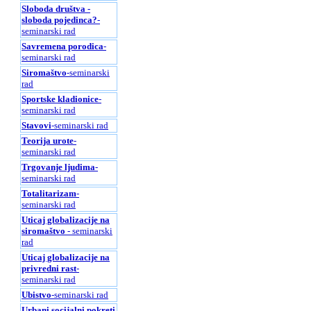
Sloboda društva -
sloboda pojedinca?
-
seminarski rad
Savremena porodica
-
seminarski rad
Siromaštvo
-seminarski
rad
Sportske kladionice
-
seminarski rad
Stavovi
-seminarski rad
Teorija urote
-
seminarski rad
Trgovanje ljudima
-
seminarski rad
Totalitarizam
-
seminarski rad
Uticaj globalizacije na
siromaštvo
- seminarski
rad
Uticaj globalizacije na
privredni rast
-
seminarski rad
Ubistvo
-seminarski rad
Urbani socijalni pokreti