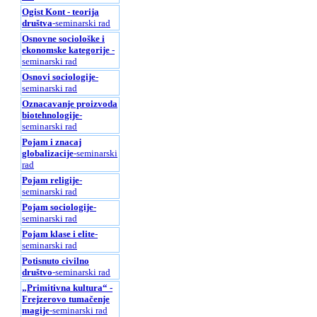
Ogist Kont - teorija
društva
-seminarski rad
Osnovne sociološke i
ekonomske kategorije
-
seminarski rad
Osnovi sociologije
-
seminarski rad
Oznacavanje proizvoda
biotehnologije
-
seminarski rad
Pojam i znacaj
globalizacije
-seminarski
rad
Pojam religije
-
seminarski rad
Pojam sociologije
-
seminarski rad
Pojam klase i elite
-
seminarski rad
Potisnuto civilno
društvo
-seminarski rad
„Primitivna kultura“ -
Frejzerovo tumačenje
magije
-seminarski rad