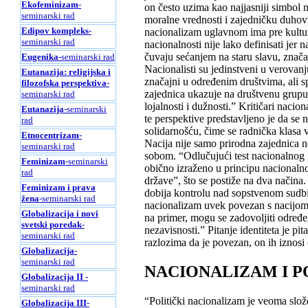
Ekofeminizam
-
on često uzima kao najjasniji simbol 
seminarski rad
moralne vrednosti i zajedničku duhovno
Edipov kompleks
-
nacionalizam uglavnom ima pre kultur
seminarski rad
nacionalnosti nije lako definisati jer n
čuvaju sećanjem na staru slavu, znač
Eugenika
-seminarski rad
Nacionalisti su jedinstveni u verovanju
Eutanazija: religijska i
značajni u određenim društvima, ali s
filozofska perspektiva
-
zajednica ukazuje na društvenu grupu
seminarski rad
lojalnosti i dužnosti.” Kritičari naci
Eutanazija
-seminarski
te perspektive predstavljeno je da s
rad
solidarnošću, čime se radnička klasa 
Etnocentrizam
-
Nacija nije samo prirodna zajednica n
seminarski rad
sobom. “Odlučujući test nacionalnog id
Feminizam
-seminarski
obično izraženo u principu nacionalno
rad
države”, što se postiže na dva načina.
Feminizam i prava
dobija kontrolu nad sopstvenom sudbin
žena
-seminarski rad
nacionalizam uvek povezan s nacijom-
Globalizacija i novi
na primer, mogu se zadovoljiti određ
svetski poredak
-
nezavisnosti.” Pitanje identiteta je pi
seminarski rad
razlozima da je povezan, on ih iznosi
Globalizacija
-
seminarski rad
NACIONALIZAM I P
Globalizacija II
-
seminarski rad
“Politički nacionalizam je veoma slož
Globalizacija III
-