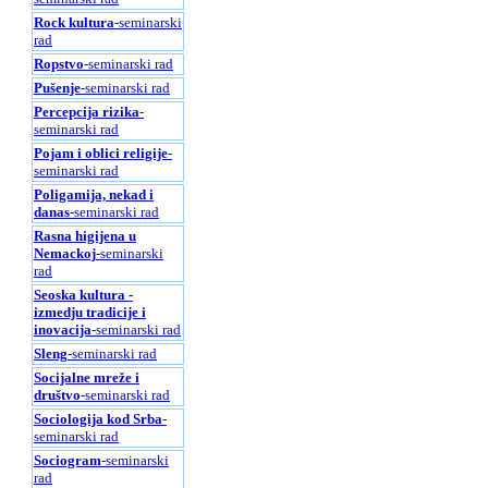
Rock kultura
-seminarski
rad
Ropstvo
-seminarski rad
Pušenje
-seminarski rad
Percepcija rizika
-
seminarski rad
Pojam i oblici religije
-
seminarski rad
Poligamija, nekad i
danas
-seminarski rad
Rasna higijena u
Nemackoj
-seminarski
rad
Seoska kultura -
izmedju tradicije i
inovacija
-seminarski rad
Sleng
-seminarski rad
Socijalne mreže i
društvo
-seminarski rad
Sociologija kod Srba
-
seminarski rad
Sociogram
-seminarski
rad