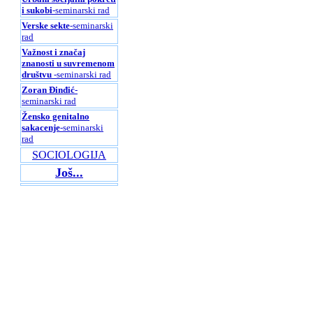
i sukobi
-seminarski rad
Verske sekte
-seminarski
rad
Važnost i značaj
znanosti u suvremenom
društvu
-seminarski rad
Zoran Đinđić
-
seminarski rad
Žensko genitalno
sakacenje
-seminarski
rad
SOCIOLOGIJA
Još...