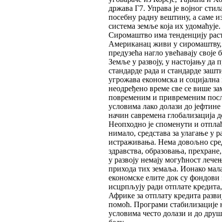
држава Г7. Управа је војног сти
посебну радну вештину, а саме и
система земље која их удомаћује.
Сиромаштво има тенденцију раст
Американац живи у сиромаштву, 
предузећа нагло увећавају своје 
Земље у развоју, у настојању да
стандарде рада и стандарде зашт
угрожава економска и социјална 
неодређено време све се више з
повременим и привременим посло
условима лако долази до јефтине
начин савремена глобализација 
Неопходно је споменути и отплаћ
нимало, средстава за улагање у 
истраживања. Нема довољно сред
здравства, образовања, прехран
у развоју немају могућност лече
прихода тих земаља. Ионако мала
економске елите док су фондови
исцрпљују ради отплате кредита,
Африке за отплату кредита разви
помоћ. Програми стабилизације 
условима често долази и до друш