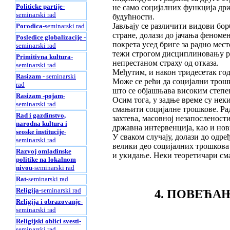
Politicke partije
-
не само социјалних функција држа
seminarski rad
будућности.
Јављају се различити видови бор
Porodica
-seminarski rad
стране, долази до јачања феноме
Posledice globalizacije
-
покрета усед бриге за радно мес
seminarski rad
тежи строгом дисциплиновању ра
Primitivna kultura
-
непрестаном страху од отказа.
seminarski rad
Међутим, и након тридесетак го
Rasizam
- seminarski
Може се рећи да социјални трош
rad
што се објашњава високим степе
Rasizam -pojam
-
Осим тога, у задње време су нек
seminarski rad
смањити социјалне трошкове. Рад
Rad i gazdinstvo,
захтева, масовној незапослености
narodna kultura i
државна интервенција, као и нов
seoske institucije
-
У сваком случају, долази до одре
seminarski rad
велики део социјалних трошкова 
Razvoj omladinske
и укидање. Неки теоретичари сма
politike na lokalnom
nivou
-seminarski rad
Rat
-seminarski rad
Religija
-seminarski rad
4. ПОВЕЋА
Religija i obrazovanje
-
seminarski rad
Religijski oblici svesti
-
seminarski rad