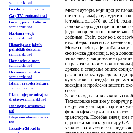
seminarski rad
Gerila
-seminarski rad
Многи аутори, који процес глобал
почетак узимају седамдесете годи
Gay TV
-seminarski rad
је трајала од 1870. до 1914. годи
Govor, jezik i kultura
-
довољно брзо да спречи пораст бр
seminarski rad
је дошло до чврстог повезивања 
Harizma vodje
-
добрима. Трећу фазу која се везу
seminarski rad
неолиберализма и слабљење соци
Historija socijalnih
Може се рећи да је глобализација
političkih doktrina
-
економска димензија, која довод
seminarski rad
затварања у националне границе
Homoseksualnost
-
и трагати за новим политичким 
seminarski rad
државе и стварања опште социјал
Heroinsko carstvo
-
различитих култура доводи до п
seminarski rad
културе која погодује ширењу т
Islam i arapska kultura
значајни и проблеми заштите око
- seminarski rad
свест..
Islam i njegov uticaj na
Зависно од начина схватања глоб
društvo
-seminarski rad
Технолошке новине у подручју р
Ideologija
-seminarski
имају једну од најзначајнијих ул
rad
финансијског тржишта и наглог 
транспорта. Посебан значај има 
Ideja morala
-seminarski
rad
царинска заштита у оквиру GATT-а
хладног рата често се наводи као
Istraživački rad iz