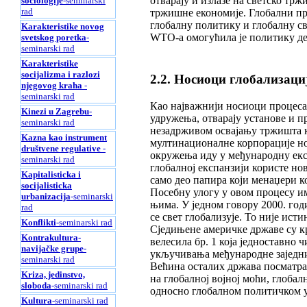
отварају и излазе на светско тр
sociologije
-seminarski
rad
тржишне економије. Глобални пр
глобалну политику и глобалну св
Karakteristike novog
WTO-a омогућила је политику д
svetskog poretka
-
seminarski rad
Karakteristike
socijalizma i razlozi
2.2. Носиоци глобализаци
njegovog kraha
-
seminarski rad
Као најважнији носиоци процеса 
Kinezi u Zagrebu
-
удружења, отварају установе и 
seminarski rad
незадрживом освајању тржишта ко
Kazna kao instrument
мултинационалне корпорације но
društvene regulative
-
окружења иду у међународну екс
seminarski rad
глобалној експанзији користе нов
Kapitalisticka i
само део папира који менаџери к
socijalisticka
Посебну улогу у овом процесу и
urbanizacija
-seminarski
њима. У једном говору 2000. год
rad
се свет глобализује. То није исти
Konflikti
-seminarski rad
Сједињене америчке државе су кр
Kontrakultura-
велесила бр. 1 која једноставно
navijačke grupe
-
укључивања међународне заједни
seminarski rad
Већина осталих држава посматра
Kriza, jedinstvo,
на глобалној војној моћи, глоба
sloboda
-seminarski rad
односно глобалном политичком у
Kultura
-seminarski rad