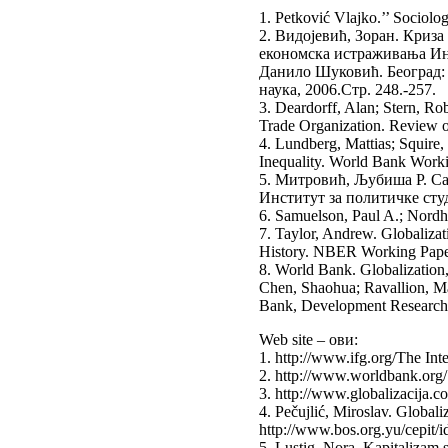
1. Petković Vlajko.’’ Sociolo
2. Видојевић, Зоран. Криза
економска истраживања Ин
Данило Шуковић. Београд:
наука, 2006.Стр. 248.-257.
3. Deardorff, Alan; Stern, R
Trade Organization. Review o
4. Lundberg, Mattias; Squire
Inequality. World Bank Worki
5. Митровић, Љубиша Р. Сав
Институт за политичке студ
6. Samuelson, Paul A.; Nord
7. Taylor, Andrew. Globaliz
History. NBER Working Paper
8. World Bank. Globalizatio
Chen, Shaohua; Ravallion, Ma
Bank, Development Research
Web site – ови:
1. http://www.ifg.org/The Int
2. http://www.worldbank.org/
3. http://www.globalizacija.c
4. Pečujlić, Miroslav. Globaliz
http://www.bos.org.yu/cepit/i
5. Lustig, Nora. Kapitalizam s