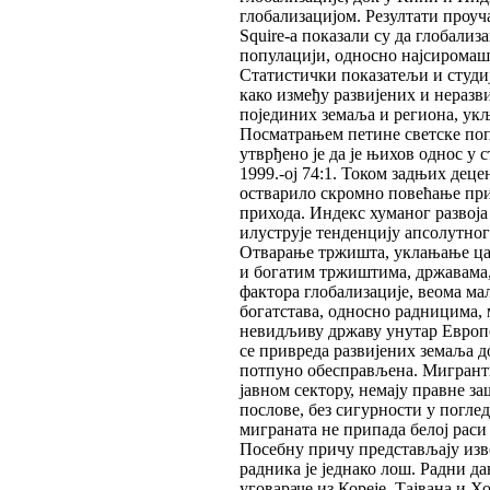
глобализацијом. Резултати проуч
Squire-а показали су да глобали
популацији, односно најсиромаш
Статистички показатељи и студиј
како између развијених и неразв
појединих земаља и региона, укљ
Посматрањем петине светске по
утврђено је да је њихов однос у ст
1999.-ој 74:1. Током задњих деце
остварило скромно повећање при
прихода. Индекс хуманог развоја 
илуструје тенденцију апсолутно
Отварање тржишта, уклањање цар
и богатим тржиштима, државама, 
фактора глобализације, веома ма
богатстава, односно радницима, 
невидљиву државу унутар Европс
се привреда развијених земаља д
потпуно обесправљена. Мигранти
јавном сектору, немају правне з
послове, без сигурности у погле
миграната не припада белој раси
Посебну причу представљају изво
радника је једнако лош. Радни да
уговараче из Кореје, Тајвана и 