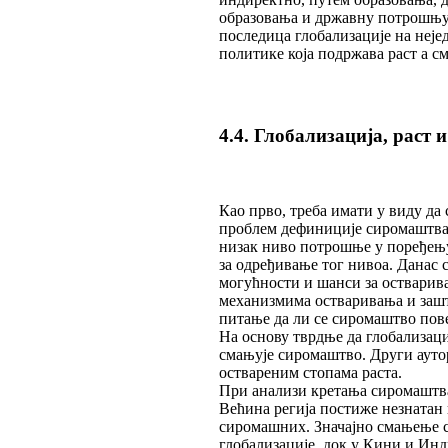
образовања и државну потрошњу 
последица глобализације на неје
политике која подржава раст а см
4.4. Глобализација, раст
Као прво, треба имати у виду да 
проблем дефиниције сиромаштва. 
низак ниво потрошње у поређењу
за одређивање тог нивоа. Данас
могућности и шанси за остварива
механизмима остваривања и зашт
питање да ли се сиромаштво пове
На основу тврдње да глобализаци
смањује сиромаштво. Други ауто
оствареним стопама раста.
При анализи кретања сиромаштва
Већина регија постиже незнатан 
сиромашних. Значајно смањење с
глобализације, док у Кини и Инди