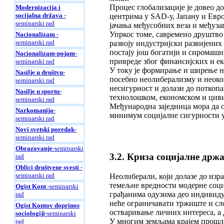
Процес глобализације је довео д
Modernizacija i
socijalna država
-
центрима у SAD-у, Јапану и Евро
seminarski rad
јачања међусобних веза и међуз
Упркос томе, савремено друштво 
Nacionalizam
-
seminarski rad
развоју индустријски развијених
постају још богатији и сиромашн
Nacionalizam-pojam
-
привреде због финансијских и ек
seminarski rad
У току је формирање и ширење нов
Nasilje u društvu
-
посебно неолиберализму и неокон
seminarski rad
несигурност и долази до поткопа
Nasilje u sportu
-
технолошком, економском и циви
seminarski rad
Међународна заједница мора да 
Narkomanija
-
минимум социјалне сигурности у
seminarski rad
Novi svetski poredak
-
seminarski rad
Obrazovanje
-seminarski
3.2. Криза социјалне држ
rad
Oblici društvene svesti
-
seminarski rad
Неолиберали, који долазе до изр
темељне вредности модерне социј
Ogist Kont
-seminarski
грађанима одузима део индивиду
rad
неће ограничавати тржиште и сл
Ogist Kontov doprinos
остваривање личних интереса, а 
sociologiji
-seminarski
У многим земљама крајем прошло
rad