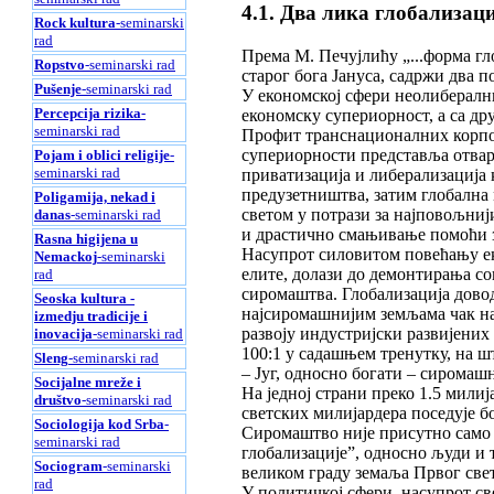
4.1. Два лика глобализаци
Rock kultura
-seminarski
rad
Према М. Печујлићу „...форма гл
Ropstvo
-seminarski rad
старог бога Јануса, садржи два п
Pušenje
-seminarski rad
У економској сфери неолиберални
Percepcija rizika
-
економску супериорност, а са др
seminarski rad
Профит транснационалних корпор
супериорности представља отвара
Pojam i oblici religije
-
seminarski rad
приватизација и либерализација
предузетништва, затим глобална
Poligamija, nekad i
светом у потрази за најповољниј
danas
-seminarski rad
и драстично смањивање помоћи з
Rasna higijena u
Насупрот силовитом повећању ек
Nemackoj
-seminarski
елите, долази до демонтирања со
rad
сиромаштва. Глобализација довод
Seoska kultura -
најсиромашнијим земљама чак на
izmedju tradicije i
развоју индустријски развијених 
inovacija
-seminarski rad
100:1 у садашњем тренутку, на ш
Sleng
-seminarski rad
– Југ, односно богати – сиромаш
Socijalne mreže i
На једној страни преко 1.5 мили
društvo
-seminarski rad
светских милијардера поседује б
Sociologija kod Srba
-
Сиромаштво није присутно само у
seminarski rad
глобализације”, односно људи и 
Sociogram
-seminarski
великом граду земаља Првог свет
rad
У политичкој сфери, насупрот с