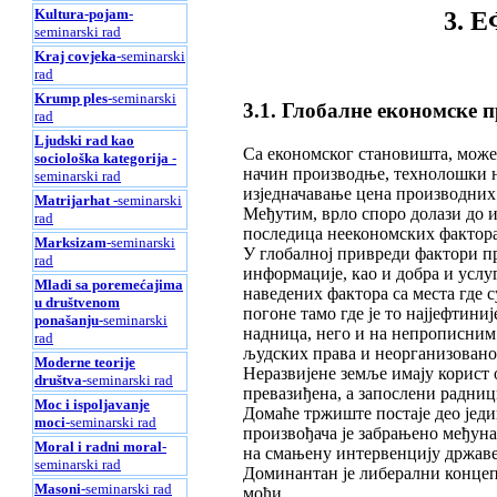
Kultura-pojam
-
3. 
seminarski rad
Kraj covjeka
-seminarski
rad
Krump ples
-seminarski
3.1. Глобалне економске 
rad
Ljudski rad kao
Са економског становишта, може 
sociološka kategorija
-
начин производње, технолошки н
seminarski rad
изједначавање цена производних
Matrijarhat
-seminarski
Међутим, врло споро долази до и
rad
последица неекономских фактора,
Marksizam
-seminarski
У глобалној привреди фактори пр
rad
информације, као и добра и услу
Mladi sa poremećajima
наведених фактора са места где с
u društvenom
погоне тамо где је то најјефтини
ponašanju
-seminarski
надница, него и на непрописним
rad
људских права и неорганизовано
Moderne teorije
Неразвијене земље имају корист о
društva
-seminarski rad
превазиђена, а запослени радниц
Moc i ispoljavanje
Домаће тржиште постаје део јед
moci
-seminarski rad
произвођача је забрањено међун
Moral i radni moral
-
на смањену интервенцију државе
seminarski rad
Доминантан је либерални концеп
Masoni
-seminarski rad
моћи.