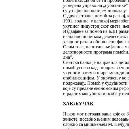
политике. Да би се ти проблеми 
усмерена управо на „губитнике”
су у најнеповољнијем положају.
С друге стране, помоћ за развој,
1991. године, у великој мери з
укупног индустријског света, њ
Издвајање за помоћ из БДП разви
износило почетком деведесетих г
хладног рата и обновљени фиска
Осим тога, испитивање јавног м
делотворности програма помоћи. 
дна”.
Светска банка је направила дет
помоћ успева када подржава чвр
укупном расту и ширењу индиви
стабилизацијом. У окружењу које
подржавају. Помоћ у будућности 
које су предане економским рефо
и радних могућности особа у не
ЗАКЉУЧАК
Hакон мог истраживања које се 
животе, посебно њеним деловање
сложио са мишљењем М. Печујлић