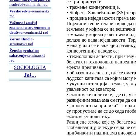
се три приступа:
i sukobi
-seminarski rad
• тражење конвергенције,
Verske sekte
-seminarski
• Stolper – Samuelson-ов (SS) теор
rad
• процена неједнакости према м
Važnost i značaj
Поједини теоретичари тврде да 
znanosti u suvremenom
земљама у којима се на вештачки
društvu
-seminarski rad
земљама у којима је вештачки од
Zoran Đinđić
-
долази до пада неједнакости. Твр
seminarski rad
мењају, али се и значајно разлик
Žensko genitalno
конвергенције наводе се:
sakacenje
-seminarski
• технолошки аспекти, при чему
rad
богатих и технолошки напредних 
SOCIOLOGIJA
ефекта преливања;
• образовни аспекти, где се смат
Još...
људског капитала са којим могу 
• укупни потенцијал земље, укљу
удаљеност од екватора;
• економске политике, где се, у с
развијеним земљама сматра да о
• „пропуштена прилика” – тврди
су пропустиле да се до сада глоб
економску политику.
Развијене земље које су богате 
глобализацију, очекује се да ћ
приближити надницама висококв