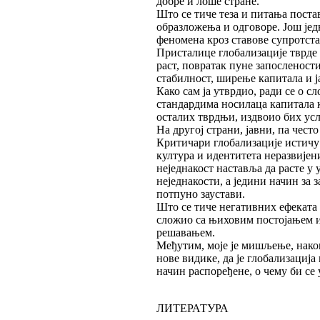
добре и лоше стране.
Што се тиче теза и питања поста
образложења и одговоре. Још је
феномена кроз ставове супротста
Присталице глобализације тврде
раст, повратак пуне запосленост
стабилност, ширење капитала и ј
Како сам ја утврдио, ради се о 
стандардима носилаца капитала к
осталих тврдњи, издвоио бих ус
На другој страни, јавни, па чест
Критичари глобализације истич
култура и идентитета неразвије
неједнакост наставља да расте у 
неједнакости, а једини начин за
потпуно заустави.
Што се тиче негативних ефеката 
сложио са њиховим постојањем и
решавањем.
Међутим, моје је мишљење, нако
нове видике, да је глобализациј
начин распоређене, о чему би се
ЛИТЕРАТУРА