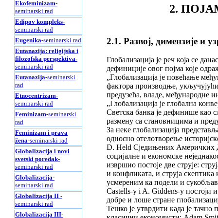
Ekofeminizam
-
2. ПОЈ
seminarski rad
Edipov kompleks
-
seminarski rad
2.1. Развој, димензије и 
Eugenika
-seminarski rad
Eutanazija: religijska i
filozofska perspektiva
-
Глобализација је реч која се дан
seminarski rad
дефиниције овог појма које одра
„Глобализација је повећање међ
Eutanazija
-seminarski
rad
фактора производње, укључујући 
предузећа, владе, међународне и
Etnocentrizam
-
„Глобализација је глобална конве
seminarski rad
Светска банка је дефинише као с
Feminizam
-seminarski
размену са становницима и пред
rad
За неке глобализација представљ
Feminizam i prava
односно отелотворење историјске
žena
-seminarski rad
D. Held Сједињених Америчких Д
Globalizacija i novi
социјалне и економске неједнако
svetski poredak
-
извршио постоје две струје: стру
seminarski rad
и конфликата, и струја скептика
Globalizacija
-
усмереним ка подели и сукобљав
seminarski rad
Castells-у i A. Giddens-у постоји
Globalizacija II
-
добре и лоше стране глобализаци
seminarski rad
Тешко је утврдити када је тачно 
Globalizacija III
-
класични економисти: Adam Smith,