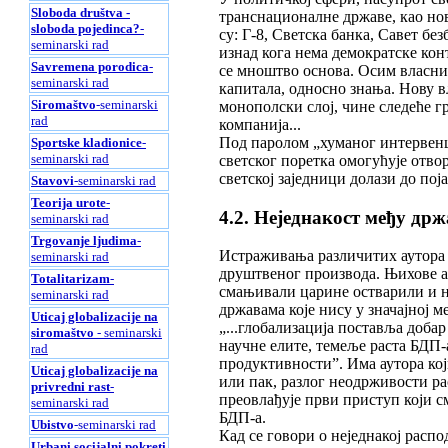
Sloboda društva -
транснационалне државе, као но
sloboda pojedinca?
-
су: Г-8, Светска банка, Савет б
seminarski rad
изнад кога нема демократске кон
Savremena porodica
-
се мноштво основа. Осим власни
seminarski rad
капитала, односно знања. Нову вл
Siromaštvo
-seminarski
монополски слој, чине следеће 
rad
компанија...
Под паролом „хуманог интервенц
Sportske kladionice
-
seminarski rad
светског поретка омогућује отв
светској заједници долази до пој
Stavovi
-seminarski rad
Teorija urote
-
4.2. Неједнакост међу др
seminarski rad
Trgovanje ljudima
-
Истраживања различитих аутора п
seminarski rad
друштвеног производа. Њихове ан
Totalitarizam
-
смањивали царине остварили и н
seminarski rad
државама које нису у значајној м
Uticaj globalizacije na
„...глобализација поставља доба
siromaštvo
- seminarski
научне елите, темеље раста БДП
rad
продуктивности”. Има аутора кој
Uticaj globalizacije na
или пак, разлог неодрживости ра
privredni rast
-
преовлађује први приступ који с
seminarski rad
БДП-а.
Ubistvo
-seminarski rad
Кад се говори о неједнакој расп
Urbani socijalni pokreti