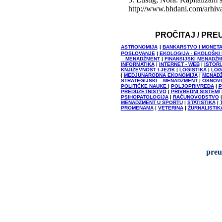
http://www.bhdani.com/arhiv
PROČITAJ / PRE
ASTRONOMIJA
|
BANKARSTVO I MONET
POSLOVANJE
|
EKOLOGIJA - EKOLOŠKI
MENADŽMENT
|
FINANSIJSKI MENADŽ
INFORMATIKA
|
INTERNET - WEB
|
ISTORI
KNJIŽEVNOST I JEZIK
|
LOGISTIKA
|
LOG
|
MEDJUNARODNA EKONOMIJA
|
MENAD
STRATEGIJSKI MENADŽMENT
|
OSNOVI
POLITIČKE NAUKE
|
POLJOPRIVREDA
|
P
PREDUZETNIŠTVO
|
PRIVREDNI SISTEMI
PSIHOPATOLOGIJA
|
RAČUNOVODSTVO
MENADŽMENT U SPORTU
|
STATISTIKA
|
PROMENAMA
|
VETERINA
|
ŽURNALISTIK
preu