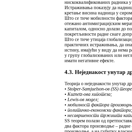
нискоквалификованих радника у 
Истраживања показују да надниц
кретање висина надница у сиром
Што се тиче мобилности фактора,
отежано антимиграцијским мерама
капиталом, односно долази до п
покретљивости радне снаге допр
Што се тиче утицаја глобализациј
практичних истраживања, да она 
истину, имајући у виду да нема 
у групу глобализованих или негл
имати негативне ефекте.
4.3. Неједнакост унутар 
Теорија о неједнакости унутар д
• Stolper-Samjuelson-ов (SS) теор
• Kuznetz-ова хипотеза;
• Lewis-ов модел;
• мобилност фактора производњ
• политичко-економски фактори
• несавршености тржишта кап
SS теорем полази од претпоставк
два фактора производње – радне 
производње, а на губитку власни