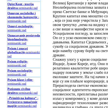
Великој Британији у време влада
Ogist Kont - teorija
Неолиберална политика захвата и
društva
-seminarski rad
преко Светске банке и Међунаро
Osnovne sociološke i
Крупни капитал има мноштво соц
ekonomske kategorije
-
, која се још није учврстила у З
seminarski rad
овом тренутку „нема на видику с
Osnovi sociologije
-
а све више и манифестне кризе 
seminarski rad
Усоцијалном погледу, за запосле
Oznacavanje proizvoda
Он се у уско економском смислу 
biotehnologije
-
давањима. Капитал Сједињених Др
seminarski rad
сукобу са социјалном државом. 
Pojam i znacaj
који намећу сурову борбу на све
globalizacije
-seminarski
државе.
rad
Снажну улогу у кризи социјалне 
Pojam religije
-
Индије, Јужне Кореје, итд. Они 
seminarski rad
релативно квалитетне робе широк
Pojam sociologije
-
надиру повлачи у земље слабо пл
seminarski rad
еколошке заштите. На тај начин 
Pojam klase i elite
-
које су им плаћале корпорације, 
seminarski rad
Прерасподела светске економско
Potisnuto civilno
социјалног идентитета европских
društvo
-seminarski rad
неизвесности, преплитања различ
„Primitivna kultura“ -
излаз у компромису, у коме дол
Frejzerovo tumačenje
најмодернијег технолошког разво
magije
-seminarski rad
индивидуа и грађана, са друге с