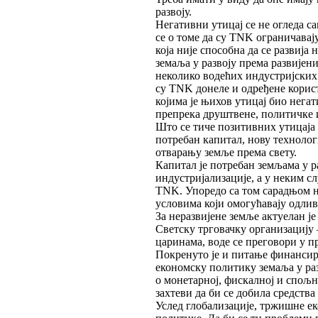
развоју.
Негативни утицај се не огледа с
се о томе да су TNK ограничавај
која није способна да се развија
земаља у развоју према развије
неколико водећих индустријских 
су TNK донеле и одређене корист
којима је њихов утицај био негат
препрека друштвене, политичке и
Што се тиче позитивних утицаја
потребан капитал, нову технолог
отварању земље према свету.
Капитал је потребан земљама у р
индустријализације, а у неким с
TNK. Упоредо са том сарадњом н
условима који омогућавају одлив 
За неразвијене земље актуелан 
Светску трговачку организацију
царинама, воде се преговори у 
Покренуто је и питање финансира
економску политику земаља у ра
о монетарној, фискалној и спољ
захтеви да би се добила средства
Услед глобализације, тржишне ек