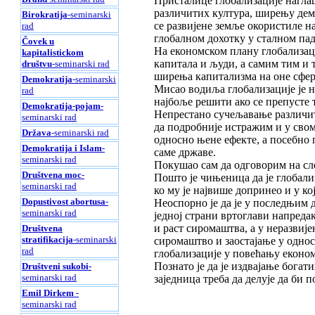
Присталице глобализације нагла
различитих култура, ширењу дем
Birokratija
-seminarski
се развијене земље окористиле н
rad
глобалном дохотку у сталном пад
Čovek u
На економском плану глобализаци
kapitalistickom
капитала и људи, а самим тим и 
društvu
-seminarski rad
ширења капитализма на оне сфере
Demokratija
-seminarski
Мисао водиља глобализације је 
rad
најбоље решити ако се препусте
Demokratija-pojam
-
Непрестано сучељавање различит
seminarski rad
да подробније истражим и у свом
Država
-seminarski rad
односно њене ефекте, а посебно 
Demokratija i Islam
-
саме државе.
seminarski rad
Покушао сам да одговорим на сл
Društvena moc
-
Пошто је чињеница да је глобализ
seminarski rad
ко му је највише допринео и у ко
Dopustivost abortusa
-
Неоспорно је да је у последњим
seminarski rad
једној страни вртоглави напреда
и раст сиромаштва, а у неразвије
Društvena
stratifikacija
-seminarski
сиромаштво и заостајање у односу
rad
глобализацијe у повећању економ
Познато је да је издвајање бога
Društveni sukobi-
seminarski rad
заједница треба да делује да би
Emil Dirkem
-
seminarski rad