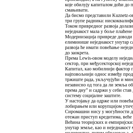
које обилују капиталом доћи до 
смањивати.
Да бисмо представили Kuznetz-о
три групе радника: нискоквалиф
Током привредног развоја долази
неједнакост мала у боље плаћене 
Модернизација привреде доводи д
елиминише неједнакост унутар с
развоја ће имати повећање неједн
до заокрета.
Према Lewis-овом моделу неједн
сектор, при међусекторској нејед
Капитал, као мобилнији фактор п
најповољнији однос између прод
тржиште рада, укључујући и мин
независно од тога да ли земља о
према дну” и садржи у себи став
систему социјалне заштите.
У настојању да одрже или повећа
лобирањем или корупцијом утичу
Сиромашни нису у могућности да
отежан приступ кредитима, веће с
Већина теоријских и емпиријских
унутар земље, као и неједнакост
индиректно, путем образовања, 