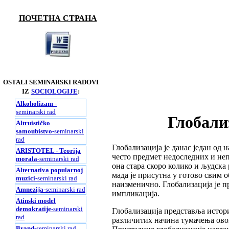
ПОЧЕТНА СТРАНА
OSTALI SEMINARSKI RADOVI
IZ
SOCIOLOGIJE
:
Alkoholizam
-
seminarski rad
Глобали
Altruističko
samoubistvo
-seminarski
rad
Глобализација је данас један од
ARISTOTEL - Teorija
често предмет недоследних и неп
morala
-seminarski rad
она стара скоро колико и људска 
Alternativa popularnoj
мада је присутна у готово свим 
muzici
-seminarski rad
наизменично. Глобализација је 
Amnezija
-seminarski rad
импликација.
Atinski model
demokratije
-seminarski
Глобализација представља истор
rad
различитих начина тумачења овог
Brand
-seminarski rad