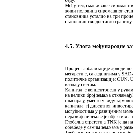
беду.
Међутим, смањивање сиромаштва н
живи половина сиромашног стан
становника усталио на три проце
становништво достигло границу
4.5. Улога међународне за
Процес глобализације доводи до
мегарегије, са седиштима у SAD-
политичке организације: OUN, 
владају светом.
Капитал је концентрисан у рукам
на велики број земаља отклањају
пласирају, уместо у виду зајмов
капитала, тј директног инвести
могућностима у развијеним земљ
неразвијене земље је објективна 
Глобална стратегија TNK је да на
обезбеде у самим земљама у разв
Треба имати у виду да оне имају