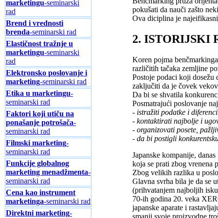
Benčmarking pruža orijenta
marketingu
-seminarski
pokušati da nauči zašto nek
rad
Ova diciplina je najeifikasn
Brend i vrednosti
brenda
-seminarski rad
2. ISTORIJSK
Elastičnost tražnje u
marketingu
-seminarski
Koren pojma benčmarkinga 
rad
različitih tačaka zemljine po
Elektronsko poslovanje i
Postoje podaci koji dosežu d
marketing
-seminarski rad
zaključiti da je čovek veko
Etika u marketingu
-
Da bi se shvatila konkurenc
seminarski rad
Posmatrajući poslovanje naj
- istražiti podatke i diferenc
Faktori koji utiču na
- kontaktirati najbolje i ugo
ponašanje potrošača
-
- organizovati posete, pažlji
seminarski rad
- da bi postigli konkurents
Filmski marketing
-
seminarski rad
Japanske kompanije, danas k
Funkcije globalnog
koja se prati zbog vrenena 
marketing menadžmenta
-
Zbog velikih razlika u posl
seminarski rad
Glavna svrha bila je da se 
(prihvatanjem najboljih isk
Cena kao instrument
70-ih godina 20. veka XERO
marketinga
-seminarski rad
japanske aparate i rastavlj
Direktni marketing
-
smanji svoje proizvodne tro