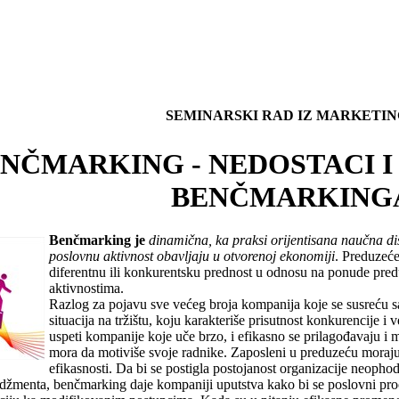
SEMINARSKI RAD IZ MARKETI
NČMARKING - NEDOSTACI I
BENČMARKING
Benčmarking je
dinamična, ka praksi orijentisana naučna di
poslovnu aktivnost obavljaju u otvorenoj ekonomiji
. Preduzeće
diferentnu ili konkurentsku prednost u odnosu na ponude pred
aktivnostima.
Razlog za pojavu sve većeg broja kompanija koje se susreću sa
situacija na tržištu, koju karakteriše prisutnost konkurencije i
uspeti kompanije koje uče brzo, i efikasno se prilagođavaju i 
mora da motiviše svoje radnike. Zaposleni u preduzeću moraju b
efikasnosti. Da bi se postigla postojanost organizacije neoph
žmenta, benčmarking daje kompaniji uputstva kako bi se poslovni proces