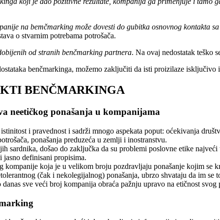
nga koji je dao pozitivne rezultate, kompanija ga primenjuje i tamo g
mpanije na bemčmarking može dovesti do gubitka osnovnog kontakta sa
stava o stvarnim potrebama potrošača.
dobijenih od stranih benčmarking partnera
. Na ovaj nedostatak teško s
stataka benčmarkinga, možemo zaključiti da isti proizilaze isključivo
PEKTI BENČMARKINGA
java neetičkog ponašanja u kompanijama
 istinitost i pravednost i sadrži mnogo aspekata poput: oćekivanja druš
otrošača, ponašanja preduzeća u zemlji i inostranstvu.
ih sardnika, došao do zaključka da su problemi poslovne etike najveći 
 jasno definisani propisima.
og kompanije koja je u velikom broju pozdravljaju ponašanje kojim se kr
lerantnog (čak i nekolegijalnog) ponašanja, ubrzo shvataju da im se to 
to danas sve veći broj kompanija obraća pažnju upravo na etičnost svog
čmarking