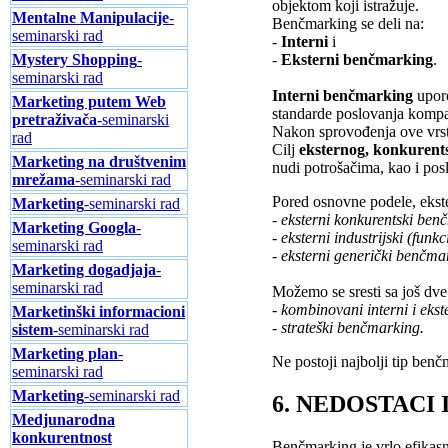
objektom koji istražuje.
Mentalne Manipulacije
-
Benčmarking se deli na:
seminarski rad
-
Interni
i
-
Eksterni benčmarking
.
Mystery Shopping
-
seminarski rad
Interni benčmarking
upor
Marketing putem Web
standarde poslovanja kompani
pretraživača
-seminarski
Nakon sprovođenja ove vrs
rad
Cilj
eksternog, konkuren
Marketing na društvenim
nudi potrošačima, kao i pos
mrežama
-seminarski rad
Pored osnovne podele, ekste
Marketing
-seminarski rad
- eksterni konkurentski ben
Marketing Googla
-
- eksterni industrijski (fun
seminarski rad
- eksterni generički benčma
Marketing dogadjaja
-
seminarski rad
Možemo se sresti sa još dve
- kombinovani interni i eks
Marketinški informacioni
- strateški benčmarking.
sistem
-seminarski rad
Marketing plan
-
Ne postoji najbolji tip benč
seminarski rad
Marketing
-seminarski rad
6. NEDOSTACI
Medjunarodna
konkurentnost
Benčmarking je vrlo efikasn