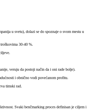
ompanija u svetu), dolazi se do spoznaje o svom mestu u
u troškovima 30-40 %.
iljeve.
ije, veruju da postoji način da i oni rade bolje).
budućnosti i obnično vodi povećanom profitu.
eva timski rad.
ktivnost. Svaki benčmarking proces definisan je ciljem i