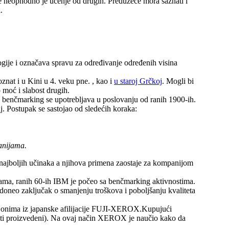
 neophodno je učenje od drugih. Preduzeće mora saznati i
.
ogije i označava spravu za određivanje određenih visina
znat i u Kini u 4. veku pne. , kao i
u staroj Grčkoj
. Mogli bi
 moć i slabost drugih.
a, benčmarking se upotrebljava u poslovanju od ranih 1900-ih.
. Postupak se sastojao od sledećih koraka:
panijama.
 najboljih učinaka a njihova primena zaostaje za kompanijom
ijama, ranih 60-ih IBM je počeo sa benčmarking aktivnostima.
 doneo zaključak o smanjenju troškova i poboljšanju kvaliteta
a onima iz japanske afilijacije FUJI-XEROX.Kupujući
parati proizvedeni). Na ovaj način XEROX je naučio kako da