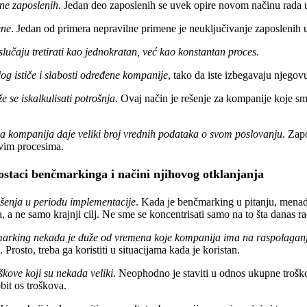
ne zaposlenih
. Jedan deo zaposlenih se uvek opire novom načinu rada 
ene
. Jedan od primera nepravilne primene je neuključivanje zaposleni
lučaju tretirati kao jednokratan, već kao konstantan proces
.
g ističe i slabosti određene kompanije
, tako da iste izbegavaju njegov
 se iskalkulisati potrošnja
. Ovaj način je rešenje za kompanije koje s
 kompanija daje veliki broj vrednih podataka o svom poslovanju
. Zap
kvim procesima.
ostaci benčmarkinga i načini njihovog otklanjanja
ešenja u periodu implementacije
. Kada je benčmarking u pitanju, menadž
a, a ne samo krajnji cilj. Ne sme se koncentrisati samo na to šta danas ra
arking nekada je duže od vremena koje kompanija ima na raspolagan
 Prosto, treba ga koristiti u situacijama kada je koristan.
kove koji su nekada veliki
. Neophodno je staviti u odnos ukupne trošk
it os troškova.