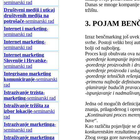
seminarski rad
Danas se mnoge kompanije u
Društveni mediji i uticaj
tržištu.
društvenih medija na
potrošače
-seminarski rad
3. POJAM BE
Internet i marketing
-
seminarski rad
Izraz benčmarking još uvek
Internet marketing
-
svrhe. Postoji veliki broj a
seminarski rad
bolji od najboljeg.
Proces koji obuhvata ova na
Internet marketing
-poređenje kompanije injenih
Slovenije i Hrvatske
-
-poređenje proizvodnih i dru
seminarski rad
-poređenje proizvoda i uslu
Integrisano marketing
-poređenje tehničkih rešenj
komuniciranje
-seminarski
-primenu najbolje definisa
rad
-planiranje budućih pravac
Istrazivanje trzista-
-ispunjavanje i nadmašivanj
marketing
-seminarski rad
Jedna od mogućih definicija
Istraživanje tržišta za
znanja, prilagođenog i opr
izbor lokacije
-seminarski
„
Kontinuirani proces meren
rad
bave
“.
Istrazivanje marketinga
-
Kao različita pojavljuje se d
seminarski rad
konkurentskim rezultatima 
Istraživanje marketinga
Zbog svega gore navedenog n