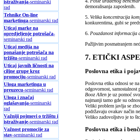
4.
Posle urađenog benčmarki
istraživanja
-seminarski
demoralisanja zaposlenih.
rad
Tehnike On-line
5.
Velika koncentracija ko
marketinga
-seminarski rad
konkurentima, gubi se pred
Uticaj marke na
6.
Pouzdanost informacija 
opredjeljenje potrošača
-
seminarski rad
Pažljivim posmatranjem nedo
Uticaj medija na
ponašanje potrošača na
7. ETIČKI AS
tržištu
-seminarski rad
Uticaj javnih ličnosti na
Poslovna etika i po
ciljne grupe kroz
promociju
-seminarski rad
Poslovna etika odnosi se na
Uloga marketinga u
odgovornost, samostalnost p
preuzecu
-seminarski rad
Booz Allen
je uz pomoć svoj
Uloga i značaj
najmanji tamo gde su odnosi
oglašavanja
-seminarski
Veliki problem javlja se zb
rad
podržavaju ovakav način neto
Važniji pojmovi o tržištu i
Veliko zadovoljstvo je to š
istraživanje
-seminarski rad
Poslovna etika i ben
Važnost promocije za
stav
-seminarski rad