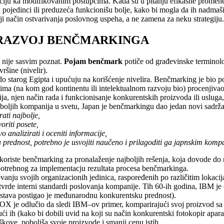
ciju ka modifikovanim postupcima. Kada su u pitanju efikasne promene
i pojedinci ili preduzeća funkcionišu bolje, kako bi mogla da ih nadmaši
iji način ostvarivanja poslovnog uspeha, a ne zamena za neku strategiju.
I RAZVOJ BENČMARKINGA
nije sasvim poznat.
Pojam benčmark
potiče od građevinske terminol
vršine (nivelir).
o starog Egipta i upućuju na korišćenje nivelira. Benčmarking je bio po
vima (na kom god kontinentu ili intelektualnom razvoju bio) procenjivao
ija, njen način rada i funkcionisanje konkurentskih proizvoda ili uslug
boljih kompanija u svetu, Japan je benčmarkingu dao jedan novi sadržaj
irati najbolje,
voriti posete,
vo analizirati i oceniti informacije,
ku prednost, potrebno je usvojiti naučeno i prilagoditi ga japnskim kom
oriste benčmarking za pronalaženje najboljih rešenja, koja dovode do
potrebnog za implementacju rezultata procesa benčmarkinga.
ovanju svojih organizacionih jedinica, raspoređenih po različitim lokac
utvrde interni standardi poslovanja kompanije. Tih 60-ih godina, IBM je
ustava postigao je međunarodnu konkurentsku prednost).
X je odlučio da sledi IBM–ov primer, komparirajući svoj proizvod s
ajući ih (kako bi dobili uvid na koji su način konkurentski fotokopir a
škove, poboljša svoje proizvode i smanji cenu istih.