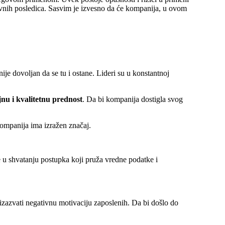
nih posledica. Sasvim je izvesno da će kompanija, u ovom
ije dovoljan da se tu i ostane. Lideri su u konstantnoj
jnu i kvalitetnu prednost
. Da bi kompanija dostigla svog
kompanija ima izražen značaj.
e u shvatanju postupka koji pruža vredne podatke i
izazvati negativnu motivaciju zaposlenih. Da bi došlo do