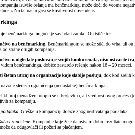
ompanija isuviše oslanja ma benčmarking, može doći do veoma negativ
alnosti. Na taj način gasi se kreativnost nove ideje.
arkinga
je benčmarkinga moguće je savladati zamke. On ističe tri:
ljučivo na benčmarking
. Benčmarkingom se može stići do vrha, ali on n
ta od strane drugih kompanija.
učivo nadgledale poslovanje svojih konkurenata, nisu ostvarile tra
m vidom benčmarkinga, dobiće zastarelo rešenje nakon 18 – 20 meseci.
štetan uticaj na organizacije koje slabije posluju
, dok kod zrelih 
d
navode sledeća ograničenja (nedostatke) benčmarkinga:
eliki broj menadžera utopio se u brojevima, ali vrednost ovog procesa j
ljivih za kompaniju.
a podataka
. Greške u komparaciji dolaze zbog neshvatanja podataka.
šača i zaposlene
. Kompanije koje žele da ostvare dobre rezultate mogu 
može da odugovlači ili požuri sa plaćanjem.