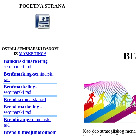
POCETNA STRANA
OSTALI SEMINARSKI RADOVI
BE
IZ
MARKETINGA
Bankarski marketing
-
seminarski rad
Benčmarking
-seminarski
rad
Benčmarketing
-
seminarski rad
Brend
-seminarski rad
Brend marketing
-
seminarski rad
Brendiranje
-seminarski
rad
Kao deo strategijskog menad
Brend u medjunarodnom