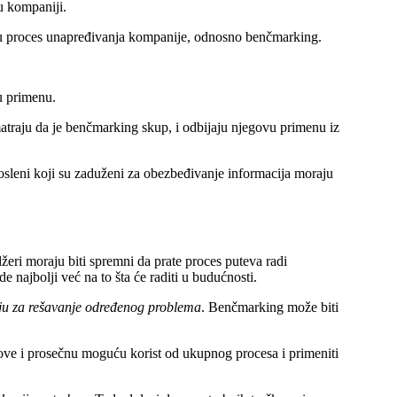
u kompaniji.
h u proces unapređivanja kompanije, odnosno benčmarking.
u primenu.
matraju da je benčmarking skup, i odbijaju njegovu primenu iz
osleni koji su zaduženi za obezbeđivanje informacija moraju
eri moraju biti spremni da prate proces puteva radi
de najbolji već na to šta će raditi u budućnosti.
ju za rešavanje određenog problema
. Benčmarking može biti
ove i prosečnu moguću korist od ukupnog procesa i primeniti