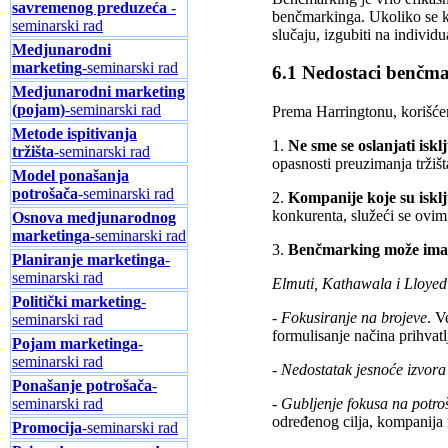
savremenog preduzeća
-
benčmarkinga. Ukoliko se k
seminarski rad
slučaju, izgubiti na individu
Medjunarodni
marketing
-seminarski rad
6.1 Nedostaci benčm
Medjunarodni marketing
(pojam)
-seminarski rad
Prema Harringtonu, korišćen
Metode ispitivanja
1.
Ne sme se oslanjati isk
tržišta
-seminarski rad
opasnosti preuzimanja tržiš
Model ponašanja
potrošača
-seminarski rad
2.
Kompanije koje su isklj
konkurenta, služeći se ovi
Osnova medjunarodnog
marketinga
-seminarski rad
3.
Benčmarking može imati 
Planiranje marketinga
-
seminarski rad
Elmuti, Kathawala i Lloye
Politički marketing
-
-
Fokusiranje na brojeve
. V
seminarski rad
formulisanje načina prihvat
Pojam marketinga
-
seminarski rad
-
Nedostatak jesnoće izvor
Ponašanje potrošača
-
-
Gubljenje fokusa na potro
seminarski rad
određenog cilja, kompanija 
Promocija
-seminarski rad