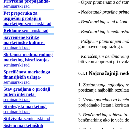
Privredna propaganda
-
-
Otpor promenama od star
seminarski rad
-
Nedostatak pravilne prim
Pet preporuka za
uspješnu prodaju u
-
Benčmarking se ni u kom s
marketigu
-seminarski rad
Reklame
-seminarski rad
-
Benčmarking između ostalo
Savremene kritike
-
Pažljivim planiranjem može
marketinške kulture
-
gore navedenog razloga.
seminarski rad
Složenost međunarodnog
-
Korišćenjem benčmarkinga
marketing istraživanja
-
biti veoma oprezni pri ova
seminarski rad
Specifičnost marketinga
Najznačajniji ned
6.1.1
finansijskih usluga
-
seminarski rad
1.
Zastarevanje najboljeg r
Stav gradjana o prodaji
postizanja najboljih rezultat
putem internet
a-
seminarski rad
2.
Vreme potrebno za benčm
podjednako štetan i koristan.
Strategiski marketing
-
seminarski rad
3.
Benčmarking zahteva troš
Stil života
-seminarski rad
benčmarking ako je veća dob
Sistem marketinških