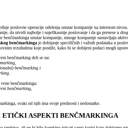
eđuje poslovne operacije odelenja unutar kompanije na internom nivou.
je, da utvrdi najbolje i najefikasnije poslovanje i da ga prenese u dru
te benčmarkinga unutar kompanije, mnoge kompanije nastavljaju akti
tskog benčmarkinga
je dobijanje specifičnih i važnih podataka u pos
lovnim rezultatima koje postiže, kako bi se dobijeni podaci mogli upor
rni benčmarking deli se na:
čmarking,
kcionalni) benčmarking i
rking.
 vrste benčmarkinga:
terni benčmarking,
markinga, svaki od njih ima svoje prednosti i nedostatke.
 I ETIČKI ASPEKTI BENČMARKINGA
o sredstvo, ali ne bi bilo korektno isticati samo korist koju dobijamo 