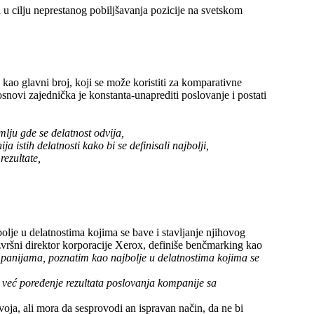
 cilju neprestanog pobiljšavanja pozicije na svetskom
o glavni broj, koji se može koristiti za komparativne
 osnovi zajednička je konstanta-unaprediti poslovanje i postati
mlju gde se delatnost odvija,
istih delatnosti kako bi se definisali najbolji,
ezultate,
olje u delatnostima kojima se bave i stavljanje njihovog
izvršni direktor korporacije Xerox, definiše benčmarking kao
mpanijama, poznatim kao najbolje u delatnostima kojima se
 već poređenje rezultata poslovanja kompanije sa
ja, ali mora da sesprovodi an ispravan način, da ne bi