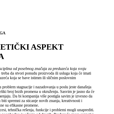
NGA
 ETIČKI ASPEKT
A
sciplina od posebnog značaja za preduzeća koja svoju
 treba da stvori ponudu proizvoda ili usluga koja će imati
uzeća koja se bave istimm ili sličnim poslovnim
 problem stagnacije i nazadovanja u poslu jeste današnja
 veliki broj brzih promena u okruženju. Sasvim je jasno da će
menjaju. Da bi kompanija više postigla savim je izvesno da
iti spremni za sticanje novih znanja, kreativnosti i
odne su efikasne promene.
i, tehnička rešenja, funkcije i problemi mogli unaprediti.