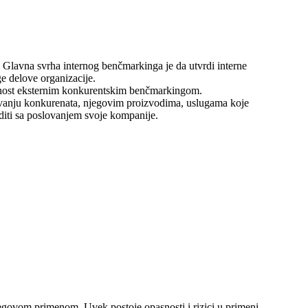
 Glavna svrha internog benčmarkinga je da utvrdi interne
ge delove organizacije.
vnost eksternim konkurentskim benčmarkingom.
lovanju konkurenata, njegovim proizvodima, uslugama koje
editi sa poslovanjem svoje kompanije.
njegovom primenom. Uvek postoje opasnosti i rizici u primeni