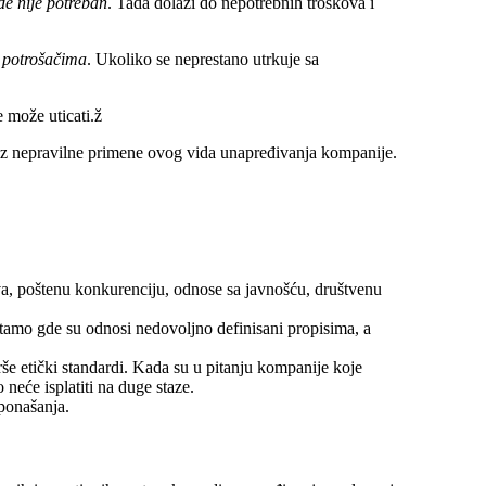
de nije potreban
. Tada dolazi do nepotrebnih troškova i
 potrošačima
. Ukoliko se neprestano utrkuje sa
e može uticati.ž
 iz nepravilne primene ovog vida unapređivanja kompanije.
tva, poštenu konkurenciju, odnose sa javnošću, društvenu
tamo gde su odnosi nedovoljno definisani propisima, a
še etički standardi. Kada su u pitanju kompanije koje
neće isplatiti na duge staze.
 ponašanja.