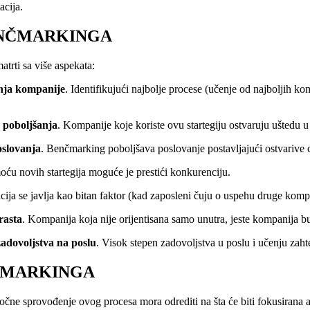
acija.
BENČMARKINGA
rti sa više aspekata:
nja kompanije
. Identifikujući najbolje procese (učenje od najboljih k
 poboljšanja
. Kompanije koje koriste ovu startegiju ostvaruju uštedu 
oslovanja
. Benčmarking poboljšava poslovanje postavljajući ostvarive c
oću novih startegija moguće je prestići konkurenciju.
cija se javlja kao bitan faktor (kad zaposleni čuju o uspehu druge kompan
rasta
. Kompanija koja nije orijentisana samo unutra, jeste kompanija 
zadovoljstva na poslu
. Visok stepen zadovoljstva u poslu i učenju zaht
NČMARKINGA
čne sprovođenje ovog procesa mora odrediti na šta će biti fokusirana a