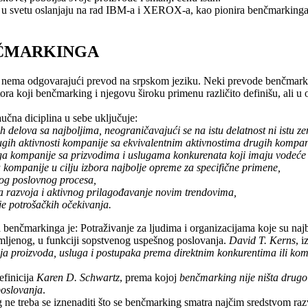
 svetu oslanjaju na rad IBM-a i XEROX-a, kao pionira benčmarkinga u
NČMARKINGA
 nema odgovarajući prevod na srpskom jeziku. Neki prevode benčmark ka
utora koji benčmarking i njegovu široku primenu različito definišu, ali u
učna diciplina u sebe uključuje:
 delova sa najboljima, neograničavajući se na istu delatnost ni istu ze
gih aktivnosti kompanije sa ekvivalentnim aktivnostima drugih kompanija 
ga kompanije sa prizvodima i uslugama konkurenata koji imaju vodeće r
a kompanije u cilju izbora najbolje opreme za specifične primene,
nog poslovnog procesa,
a razvoja i aktivnog prilagođavanje novim trendovima,
e potrošačkih očekivanja.
 benčmarkinga je: Potraživanje za ljudima i organizacijama koje su najb
emljenog, u funkciji sopstvenog uspešnog poslovanja.
David T. Kerns
, 
ja proizvoda, usluga i postupaka prema direktnim konkurentima ili ko
efinicija
Karen D. Schwartz
, prema kojoj
benčmarking nije ništa drugo
poslovanja
.
e treba se iznenaditi što se benčmarking smatra najčim sredstvom razvo