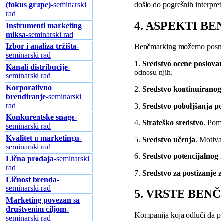
(fokus grupe)
-seminarski
došlo do pogrešnih interpret
rad
4. ASPEKTI 
Instrumenti marketing
miksa
-seminarski rad
Izbor i analiza tržišta
-
Benčmarking možemo posmat
seminarski rad
1.
Sredstvo ocene poslova
Kanali distribucije
-
odnosu njih.
seminarski rad
Korporativno
2.
Sredstvo kontinuiranog
brendiranje
-seminarski
rad
3.
Sredstvo poboljšanja p
Konkurentske snage
-
4.
Strateško sredstvo
. Pom
seminarski rad
Kvalitet u marketingu
-
5.
Sredstvo učenja
. Motiva
seminarski rad
6.
Sredstvo potencijalnog 
Lična prodaja
-seminarski
rad
7.
Sredstvo za postizanje 
Ličnost brenda
-
seminarski rad
5. VRSTE BE
Marketing povezan sa
društvenim ciljom
-
Kompanija koja odluči da po
seminarski rad