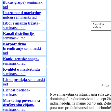
(fokus grupe)
-seminarski
rad
Instrumenti marketing
miksa
-seminarski rad
Izbor i analiza tržišta
-
seminarski rad
Kanali distribucije
-
seminarski rad
Korporativno
brendiranje
-seminarski
rad
Konkurentske snage
-
seminarski rad
Kvalitet u marketingu
-
seminarski rad
Licna prodaja
-seminarski
rad
Slika 
Licnost brenda
-
Nova marketinška istraživanja stila živ
seminarski rad
dominirajući radnointezivni koncept ži
Marketing povezan sa
radna nedelja na manje od 40 sati. Žel
društvenim ciljom
-
porastom produktivnosti rada i tehno
seminarski rad