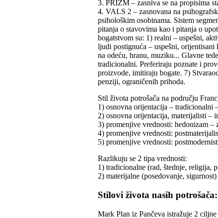
3. PRIZM – zasniva se na propisima sta
4. VALS 2 – zasnovana na psihografsk
psihološkim osobinama. Sistem segment
pitanja o stavovima kao i pitanja o upo
bogatstvom su: 1) realni – uspešni, akti
ljudi postignuća – uspešni, orijentisani k
na odeću, hranu, muziku... Glavne tede
tradicionalni. Preferiraju poznate i pro
proizvode, imitiraju bogate. 7) Stvaraoci
penziji, ograničenih prihoda.
Stil života potrošača na području Franc
1) osnovna orijentacija – tradicionalni –
2) osnovna orijentacija, materijalisti – i
3) promenjive vrednosti: hedonizam – z
4) promenjive vrednosti: postmaterijalist
5) promenjive vrednosti: postmodernisti –
Razlikuju se 2 tipa vrednosti:
1) tradicionalne (rad, štednje, religija, 
2) materijalne (posedovanje, sigurnost)
Stilovi života nasih potrošača:
Mark Plan iz Pančeva istražuje 2 ciljne