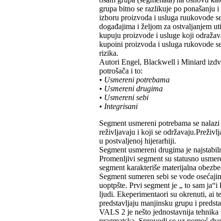
grupa bitno se razlikuje po ponašanju i 
izboru proizvoda i usluga ruukovode se
događajima i željom za ostvaljanjem uti
kupuju proizvode i usluge koji odražava
kupoini proizvoda i usluga rukovode s
rizika.
Autori Engel, Blackwell i Miniard izdvaj
potrošača i to:
• Usmereni potrebama
• Usmereni drugima
• Usmereni sebi
• Integrisani
Segment usmereni potrebama se nalazi na
reživljavaju i koji se održavaju.Preživl
u postvaljenoj hijerarhiji.
Segment usmereni drugima je najstabiln
Promenljivi segment su statusno usmer
segment karakteriše materijalna obezbe
Segment sumeren sebi se vode osećajim
uoptpšte. Prvi segment je „ to sam ja“
ljudi. Ekeperimentaori su okrenuti, ai
predstavljaju manjinsku grupu i predst
VALS 2 je nešto jednostavnija tehnika z
pragmatska. Sprovodi se uz pomoć dve 