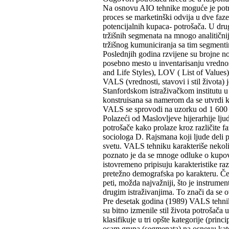
Na osnovu AIO tehnike moguće je potroš
proces se marketinški odvija u dve faze.
potencijalnih kupaca- potrošača. U drugo
tržišnih segmenata na mnogo analitičniji
tržišnog kumuniciranja sa tim segment
Poslednjih godina rzvijene su brojne no
posebno mesto u inventarisanju vrednos
and Life Styles), LOV ( List of Values)
VALS (vrednosti, stavovi i stil života) 
Stanfordskom istraživačkom institutu u
konstruisana sa namerom da se utvrdi kak
VALS se sprovodi na uzorku od 1 600 i
Polazeći od Maslovljeve hijerarhije lj
potrošače kako prolaze kroz različite f
sociologa D. Rajsmana koji ljude deli 
svetu. VALS tehniku karakteriše nekolik
poznato je da se mnoge odluke o kupovi
istovremeno pripisuju karakteristike raz
pretežno demografska po karakteru. Četv
peti, možda najvažniji, što je instrumen
drugim istraživanjima. To znači da se ov
Pre desetak godina (1989) VALS tehnik
su bitno izmenile stil života potrošača
klasifikuje u tri opšte kategorije (princ
osam grupa (segmenata) na osnovu kateg