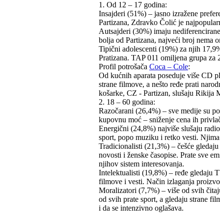
1. Od 12 – 17 godina:
Insajderi (51%) – jasno izražene prefer
Partizana, Zdravko Čolić je najpopular
Autsajderi (30%) imaju nediferencirane
bolja od Partizana, najveći broj nema o
Tipični adolescenti (19%) za njih 17,9%
Pratizana. TAP 011 omiljena grupa za 
Profil potrošača
Coca – Cole
:
Od kućnih aparata poseduje više CD ple
strane filmove, a nešto ređe prati naro
košarke, CZ - Partizan, slušaju Rikija 
2. 18 – 60 godina:
Razočarani (26,4%) – sve medije su pod
kupovnu moć – sniženje cena ih privlač
Energični (24,8%) najviše slušaju radio
sport, popo muziku i retko vesti. Njima 
Tradicionalisti (21,3%) – češće gledaju
novosti i ženske časopise. Prate sve emi
njihov sistem interesovanja.
Intelektualisti (19,8%) – ređe gledaju T
filmove i vesti. Način izlaganja proizv
Moralizatori (7,7%) – više od svih čit
od svih prate sport, a gledaju strane fil
i da se intenzivno oglašava.