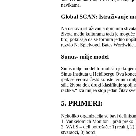
navikama.
Global SCAN: Istraživanje m
Na osnovu istraživanja dominira shvatan
života među kulturama tada je moguće d
broj pokušaja da se formira jedno uop
razvio N. Spielvogel Bates Wordwide..
Sunus- milje model
Sinus milje model formulisan je krajem
Sinus Instituta u Heidlbergu.Ova kon
ipak se veoma često koriste termini mil
stila života dok drugi klasifikuje spolj
razlika.“ Iza miljea stoji jedan čitav sv
5. PRIMERI:
Nekoliko organizacija se bavi definisa
1. Vankelomich Monitor – prati preko 
2. VALS – deli potrošače: 1) realni, 2) i
stvaraoci, 8) borci.