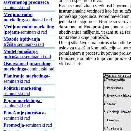
oblasti i specificni nivo.
savremenog preduzeca
-
Kada se analiziraju vrednosti i norme 
seminarski rad
instrumentalne vrednosti kao što su tač
Medjunarodni
ponašanja pojedinca. Pored navedenih o
marketing
-seminarski rad
jednakost i sigurnost. Norme su verova
Medjunarodni marketing
da su one prilično postojane, one su sko
(pojam)
-seminarski rad
ubeđivanje i mišljenje, vezani su za faz
konkretne akcije potrošača.
Metode ispitivanja
Uticaj stila života na potrošačke odlu
tržišta
-seminarski rad
uslov za uspešnu komunikaciju sa potr
Model ponašanja
ponašanjem u procesu kupovine proizvo
potrošaca
-seminarski rad
Donošenje odluke o kupovini proizvoda,
Osnova medjunarodnog
vidi na slici:
marketinga
-seminarski rad
Planiranje marketinga
-
seminarski rad
Politicki marketing
-
seminarski rad
Pojam marketinga
-
seminarski rad
Ponašanje potrošaca
-
seminarski rad
Promocija
-seminarski rad