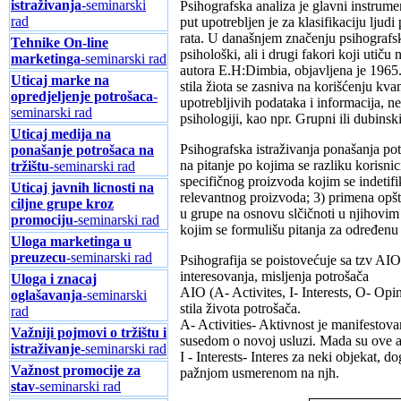
istraživanja
-seminarski
Psihografska analiza je glavni instrumen
rad
put upotrebljen je za klasifikaciju lj
rata. U današnjem značenju psihografsku
Tehnike On-line
psihološki, ali i drugi fakori koji utiču
marketinga
-seminarski rad
autora E.H:Dimbia, objavljena je 1965.
Uticaj marke na
stila žiota se zasniva na korišćenju k
opredjeljenje potrošaca
-
upotrebljivih podataka i informacija, n
seminarski rad
psihologiji, kao npr. Grupni ili dubinski
Uticaj medija na
Psihografska istraživanja ponašanja pot
ponašanje potrošaca na
na pitanje po kojima se razliku korisnic
tržištu
-seminarski rad
specifičnog proizvoda kojim se indetifi
Uticaj javnih licnosti na
relevantnog proizvoda; 3) primena opšt
ciljne grupe kroz
u grupe na osnovu slčičnoti u njihovim
promociju
-seminarski rad
kojim se formulišu pitanja za određenu
Uloga marketinga u
preuzecu
-seminarski rad
Psihografija se poistovećuje sa tzv AIO
interesovanja, misljenja potrošača
Uloga i znacaj
AIO (A- Activites, I- Interests, O- Opin
oglašavanja
-seminarski
stila života potrošača.
rad
A- Activities- Aktivnost je manifestovan
Važniji pojmovi o tržištu i
susedom o novoj usluzi. Mada su ove akc
istraživanje
-seminarski rad
I - Interests- Interes za neki objekat, 
Važnost promocije za
pažnjom usmerenom na njh.
stav
-seminarski rad