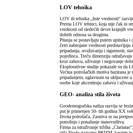
LOV tehnika
LOV ili tehnika „liste vrednosti“ razvi
Prema LOV tehnici, koja nije čak ni st
vrednosti od sledećih devet krajnjih vr
dobrih odnosa sa drugima.
Pitanja se postavljaju putem upitnika i
četri nabrojane vrednosti predstavljaju i
pripadanja, uvažavanja i sigurnosti, sta
pojedinca. Treću dimenziju odražavaju
kroz zabavu, uživanje i negovanje dobri
Eksplorativne studije pokazale su da L
Većina potrošačkih motiva bazirana je 
pripadanjem, uglavnom su ukljucene u gr
osobe koje akcentiraju zabavu i uživanj
GEO- analiza stila života
Geodemografska naliza razvija se brzim 
put je primenjen 50- tih godina XX veka
života potrošača. Zasniva se na pretpos
potrošnju i ponašanje stanovništva.
Firma za istraživanje tržišta „Clariatas
stila života nazvanu PRIZM, kasnije je 