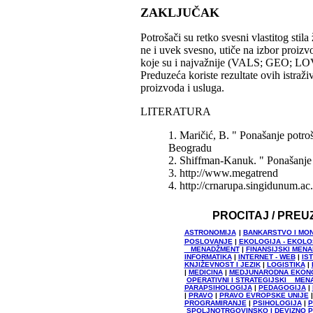
ZAKLJUČAK
Potrošači su retko svesni vlastitog stila
ne i uvek svesno, utiče na izbor proiz
koje su i najvažnije (VALS; GEO; LOV
Preduzeća koriste rezultate ovih istraž
proizvoda i usluga.
LITERATURA
1. Maričić, B. " Ponašanje potr
Beogradu
2. Shiffman-Kanuk. " Ponašanje
3. http://www.megatrend
4. http://crnarupa.singidunum.
PROCITAJ / PREU
ASTRONOMIJA
|
BANKARSTVO I MO
POSLOVANJE
|
EKOLOGIJA - EKOL
MENADŽMENT
|
FINANSIJSKI MEN
INFORMATIKA
|
INTERNET - WEB
|
IS
KNJIŽEVNOST I JEZIK
|
LOGISTIKA
|
|
MEDICINA
|
MEDJUNARODNA EKON
OPERATIVNI I STRATEGIJSKI MEN
PARAPSIHOLOGIJA
|
PEDAGOGIJA
|
|
PRAVO
|
PRAVO EVROPSKE UNIJE
PROGRAMIRANJE
|
PSIHOLOGIJA
|
P
SPOLJNOTRGOVINSKO I DEVIZNO 