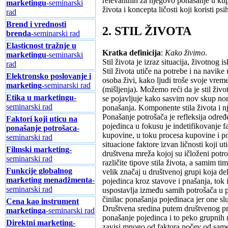
relevantnih za njegovo ponašanje u kup
marketingu
-seminarski
života i koncepta ličosti koji koristi p
rad
Brend i vrednosti
2. STIL ŽIVOTA
brenda
-seminarski rad
Elasticnost tražnje u
Kratka definicija
:
Kako živimo
.
marketingu
-seminarski
Stil života je izraz situacija, životnog 
rad
Stil života utiče na potrebe i na navike
Elektronsko poslovanje i
osoba živi, kako ljudi troše svoje vreme 
marketing
-seminarski rad
(mišljenja). Možemo reći da je stil živ
Etika u marketingu
-
se pojavljuje kako sasvim nov skup nor
seminarski rad
ponašanja. Komponente stila života i n
Ponašanje potrošača je refleksija određ
Faktori koji uticu na
pojedinca u fokusu je indetifikovanje f
ponašanje potrošaca
-
kupovine, u toku procesa kupovine i p
seminarski rad
situacione faktore izvan ličnosti koji 
Filmski marketing
-
društvena mreža kojoj su ičloženi potro
seminarski rad
različite tipove stila života, a samim t
Funkcije globalnog
velik značaj u društvenoj grupi koja d
marketing menadžmenta
-
pojedinca kroz stavove i pnašanja, tok
seminarski rad
uspostavlja između samih potrošača u p
činilac ponašanja pojedinaca jer one sl
Cena kao instrument
Društvena sredina putem društvenog pr
marketinga
-seminarski rad
ponašanje pojedinca i to peko grupnih 
Direktni marketing
-
zavisi mnogo od faktora počev od same 