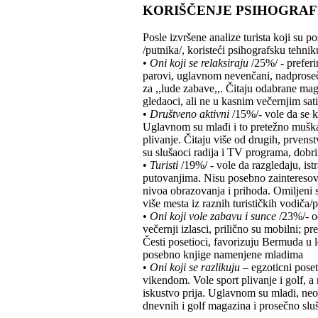
KORIŠČENJE PSIHOGRAFI
Posle izvršene analize turista koji su p
/putnika/, koristeći psihografsku tehn
•
Oni koji se relaksiraju
/25%/ - preferir
parovi, uglavnom nevenčani, nadproseč
za ,,lude zabave,,. Čitaju odabrane ma
gledaoci, ali ne u kasnim večernjim sat
•
Društveno aktivni
/15%/- vole da se k
Uglavnom su mlađi i to pretežno muškar
plivanje. Čitaju više od drugih, prven
su slušaoci radija i TV programa, dob
•
Turisti
/19%/ - vole da razgledaju, ist
putovanjima. Nisu posebno zainteresovan
nivoa obrazovanja i prihoda. Omiljeni s
više mesta iz raznih turističkih vodiča
•
Oni koji vole zabavu i sunce
/23%/- od
večernji izlasci, prilično su mobilni; 
Česti posetioci, favorizuju Bermuda u l
posebno knjige namenjene mladima
•
Oni koji se razlikuju
– egzoticni poset
vikendom. Vole sport plivanje i golf, 
iskustvo prija. Uglavnom su mladi, neo
dnevnih i golf magazina i prosečno slu