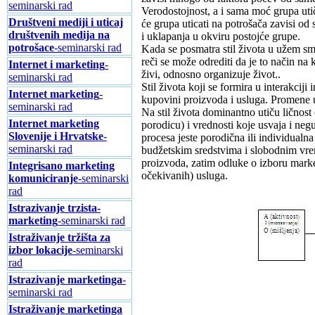
seminarski rad
Verodostojnost, a i sama moć grupa uti
Društveni mediji i uticaj
će grupa uticati na potrošača zavisi od
društvenih medija na
i uklapanja u okviru postojće grupe.
potrošace
-seminarski rad
Kada se posmatra stil života u užem smis
reči se može odrediti da je to način na
Internet i marketing
-
živi, odnosno organizuje život..
seminarski rad
Stil života koji se formira u interakciji
Internet marketing
-
kupovini proizvoda i usluga. Promene u 
seminarski rad
Na stil života dominantno utiču ličnost
Internet marketing
porodicu) i vrednosti koje usvaja i negu
Slovenije i Hrvatske
-
procesa jeste porodična ili individualn
seminarski rad
budžetskim sredstvima i slobodnim vre
proizvoda, zatim odluke o izboru marke
Integrisano marketing
očekivanih) usluga.
komuniciranje
-seminarski
rad
Istrazivanje trzista-
marketing
-seminarski rad
Istraživanje tržišta za
izbor lokacije
-seminarski
rad
Istrazivanje marketinga
-
seminarski rad
Istraživanje marketinga