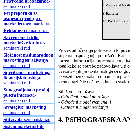
Privredna propaganda
-
seminarski rad
Pet preporuka za
uspješnu prodaju u
marketigu
-seminarski rad
Reklame
-seminarski rad
Savremene kritike
marketinške kulture
-
seminarski rad
Proces odlučivanja potrošača u kupovin
Složenost medunarodnog
stoje na raspolaganju potrošaču. Kada 
marketing istraživanja
-
traženja informacija, procena alternat
seminarski rad
toga kako se potrebe zadovoljavaju tj 
„vezu svojih proizvda- usluga sa odgo
Specificnost marketinga
je višedimenzionalan i dinamičan proce
finansijskih usluga
-
veoma različite načine, odnosno svako p
seminarski rad
Stav gradjana o prodaji
Stil života odražava:
putem internet
a-
- Određeni model potrošnje
seminarski rad
- Određeni model vremena, i
Strategiski marketing
-
- Određeni model osećanja
seminarski rad
4. PSIHOGRAFSKA A
Stil života
-seminarski rad
Sistem marketinških