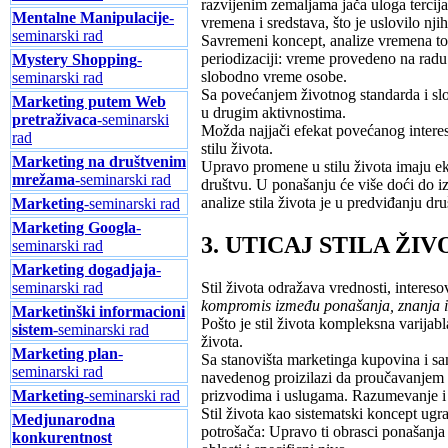
razvijenim zemaljama jača uloga tercija
Mentalne Manipulacije
-
vremena i sredstava, što je uslovilo nj
seminarski rad
Savremeni koncept, analize vremena to
periodizaciji: vreme provedeno na radu
Mystery Shopping
-
slobodno vreme osobe.
seminarski rad
Sa povećanjem životnog standarda i slo
Marketing putem Web
u drugim aktivnostima.
pretraživaca
-seminarski
Možda najjači efekat povećanog interes
rad
stilu života.
Marketing na društvenim
Upravo promene u stilu života imaju ek
mrežama
-seminarski rad
društvu. U ponašanju će više doći do iz
analize stila života je u predviđanju dr
Marketing
-seminarski rad
Marketing Googla
-
3. UTICAJ STILA Ž
seminarski rad
Marketing dogadjaja
-
seminarski rad
Stil života odražava vrednosti, intereso
kompromis između ponašanja, znanja i s
Marketinški informacioni
Pošto je stil života kompleksna varijabl
sistem
-seminarski rad
života.
Marketing plan
-
Sa stanovišta marketinga kupovina i sam
seminarski rad
navedenog proizilazi da proučavanjem s
Marketing
-seminarski rad
prizvodima i uslugama. Razumevanje i
Stil života kao sistematski koncept ugr
Medjunarodna
potrošača: Upravo ti obrasci ponašanja u
konkurentnost