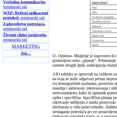
Verbalna komunikacija
-
seminarski rad
WAP: Bežicni aplikacioni
protokol
-seminarski rad
Zadovoljstvo potrošaca
-
seminarski rad
Životni ciklus proizvoda
-
seminarski rad
MARKETING
Još...
O- Opinion- Misljenje je izgovoren ili 
postavljeno neko „pitanje“. Primenjuje 
namere drugih ljudi, aniticipacija budu
AIO tehnika se sprovodi na velikom uz
na koja se traže odgovori prema stepenu
roj demografskih podataka, prosečnu st
maedija i aktivnosti, interesovanja i mi
nedvosmislena, kako bi ispitanik-potroš
opšta i specifična. Specifična pitanja 
otkrivanje mišljenja o marki proizvoda 
telefonom u vidu panel tehnike. Suština 
neslaganja potrošača po svi postavljeni
Odgovori potrošača kreću se u rasponu 