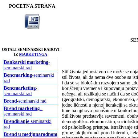
POCETNA STRANA
SE
OSTALI SEMINARSKI RADOVI
IZ
MARKETINGA
Bankarski marketing
-
seminarski rad
Stil života jednostavno ne može se obja
Bencmarking
-seminarski
stil života, ali da nema dve osobe sa is
rad
i da se sa biološkim razvojem samo „dog
Bencmarketing
-
korišćenju vremena i kupovanju proizvod
seminarski rad
nečega, ali razlikuju se načini da se do
(geografski, demografski, ekonomski, soci
Brend
-seminarski rad
jedne ličnosti u njenoj iterakciji sa ok
Brend marketing
-
time na njihovo ponašanje u konkretnoj 
seminarski rad
Stil života predstavlja savremeni, obu
Brendiranje
-seminarski
demografsko- ekonomskim, sociološkim,
rad
od psihološkog pristupa, istraživanje s
grupe, ukljhučujući pored internih, i ek
Brend u medjunarodnom