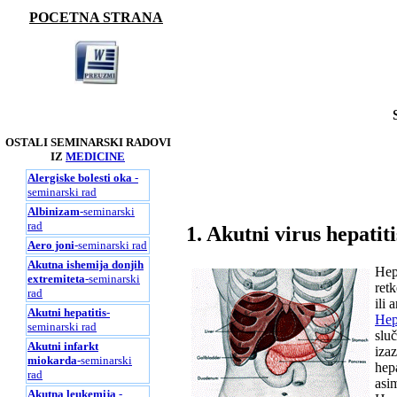
POCETNA STRANA
OSTALI SEMINARSKI RADOVI
IZ
MEDICINE
Alergiske bolesti oka
-
seminarski rad
Albinizam
-seminarski
rad
1. Akutni virus hepatit
Aero joni
-seminarski rad
Akutna ishemija donjih
Hep
extremiteta
-seminarski
retk
rad
ili 
Akutni hepatitis
-
Hep
seminarski rad
sluč
Akutni infarkt
iza
miokarda
-seminarski
hep
rad
asi
Akutna leukemija
-