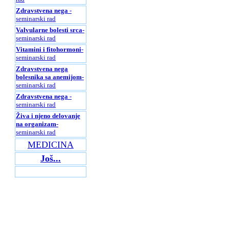
Zdravstvena nega
-
seminarski rad
Valvularne bolesti srca
-
seminarski rad
Vitamini i fitohormoni
-
seminarski rad
Zdravstvena nega
bolesnika sa anemijom
-
seminarski rad
Zdravstvena nega
-
seminarski rad
Živa i njeno delovanje
na organizam
-
seminarski rad
MEDICINA
Još...