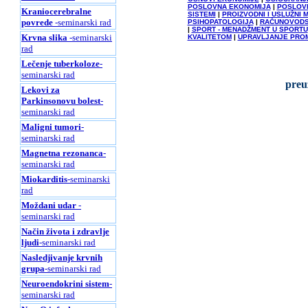
POSLOVNA EKONOMIJA
|
POSLOVN
Kraniocerebralne
SISTEMI
|
PROIZVODNI I USLUŽNI
povrede
-seminarski rad
PSIHOPATOLOGIJA
|
RAČUNOVOD
|
SPORT - MENADŽMENT U SPORTU
Krvna slika
-seminarski
KVALITETOM
|
UPRAVLJANJE PRO
rad
Lečenje tuberkoloze
-
seminarski rad
preu
Lekovi za
Parkinsonovu bolest
-
seminarski rad
Maligni tumori
-
seminarski rad
Magnetna rezonanca
-
seminarski rad
Miokarditis
-seminarski
rad
Moždani udar
-
seminarski rad
Način života i zdravlje
ljudi
-seminarski rad
Nasledjivanje krvnih
grupa
-seminarski rad
Neuroendokrini sistem
-
seminarski rad