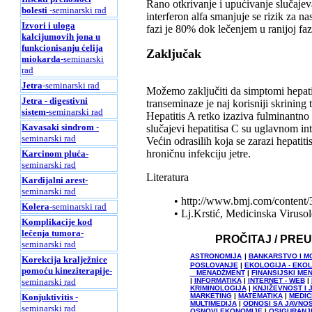
Rano otkrivanje i upućivanje slučaje
bolesti
-seminarski rad
interferon alfa smanjuje se rizik za n
Izvori i uloga
fazi je 80% dok lečenjem u ranijoj fa
kalcijumovih jona u
funkcionisanju ćelija
Zaključak
miokarda
-seminarski
rad
Jetra
-seminarski rad
Možemo zaključiti da simptomi hepatit
Jetra - digestivni
transeminaze je naj korisniji skrining t
sistem
-seminarski rad
Hepatitis A retko izaziva fulminantno 
Kavasaki sindrom
-
slučajevi hepatitisa C su uglavnom int
seminarski rad
Većin odrasilih koja se zarazi hepatit
hroničnu infekciju jetre.
Karcinom pluća
-
seminarski rad
Literatura
Kardijalni arest
-
seminarski rad
• http://www.bmj.com/content/
Kolera
-seminarski rad
• Lj.Krstić, Medicinska Viruso
Komplikacije kod
lečenja tumora
-
PROČITAJ / PRE
seminarski rad
ASTRONOMIJA
|
BANKARSTVO I M
Korekcija kralježnice
POSLOVANJE
|
EKOLOGIJA - EKO
pomoću kineziterapije
-
MENADŽMENT
|
FINANSIJSKI ME
seminarski rad
|
INFORMATIKA
|
INTERNET - WEB
|
KRIMINOLOGIJA
|
KNJIŽEVNOST I 
Konjuktivitis
-
MARKETING
|
MATEMATIKA
|
MEDIC
MULTIMEDIJA
|
ODNOSI SA JAVNO
seminarski rad
OSNOVI EKONOMIJE
|
OSIGURANJ