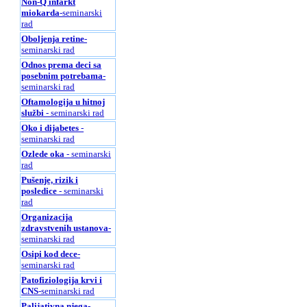
Non-Q infarkt
miokarda
-seminarski
rad
Oboljenja retine
-
seminarski rad
Odnos prema deci sa
posebnim potrebama
-
seminarski rad
Oftamologija u hitnoj
službi
- seminarski rad
Oko i dijabetes
-
seminarski rad
Ozlede oka
- seminarski
rad
Pušenje, rizik i
posledice
- seminarski
rad
Organizacija
zdravstvenih ustanova
-
seminarski rad
Osipi kod dece
-
seminarski rad
Patofiziologija krvi i
CNS
-seminarski rad
Palijativna njega
-