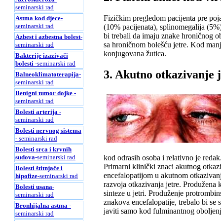
seminarski rad
Fizičkim pregledom pacijenta pre poj
Astma kod djece
-
seminarski rad
(10% pacijenata), splinomegalija (5%)
bi trebali da imaju znake hroničnog o
Azbest i azbestna bolest
-
sa hroničnom bolešću jetre. Kod manje
seminarski rad
konjugovana žutica.
Bakterije izazivači
bolesti
-seminarski rad
3. Akutno otkazivanje j
Balneoklimatoterapija
-
seminarski rad
Benigni tumor dojke
-
seminarski rad
Bolesti arterija
-
seminarski rad
Bolesti nervnog sistema
- seminarski rad
Bolesti srca i krvnih
kod odrasih osoba i relativno je redak
sudova
-seminarski rad
Primarni klinički znaci akutnog otkazi
Bolesti štitnjače i
encefalopatijom u akutnom otkazivanju
hipofize
-seminarski rad
razvoja otkazivanja jetre. Produžena 
Bolesti usana
-
sinteze u jetri. Produženje protrombi
seminarski rad
znakova encefalopatije, trebalo bi se 
Bronhijalna astma
-
javiti samo kod fulminantnog oboljenja
seminarski rad