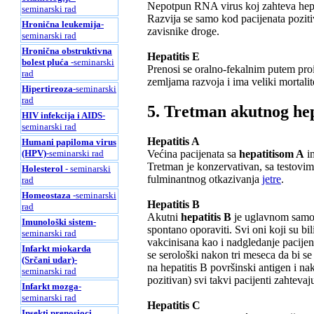
Nepotpun RNA virus koj zahteva hepat
seminarski rad
Razvija se samo kod pacijenata pozit
Hronična leukemija
-
zavisnike droge.
seminarski rad
Hronična obstruktivna
Hepatitis E
bolest pluća
-seminarski
Prenosi se oralno-fekalnim putem proi
rad
zemljama razvoja i ima veliki mortalit
Hipertireoza
-seminarski
rad
5. Tretman akutnog hep
HIV infekcija i AIDS
-
seminarski rad
Hepatitis A
Humani papiloma virus
(HPV)
-seminarski rad
Većina pacijenata sa
hepatitisom A
im
Tretman je konzervativan, sa testovim
Holesterol
- seminarski
fulminantnog otkazivanja
jetre
.
rad
Homeostaza
-seminarski
Hepatitis B
rad
Akutni
hepatitis B
je uglavnom samo-o
Imunološki sistem
-
spontano oporaviti. Svi oni koji su bili
seminarski rad
vakcinisana kao i nadgledanje pacijenta
Infarkt miokarda
se serološki nakon tri meseca da bi se
(Srčani udar)
-
na hepatitis B površinski antigen i na
seminarski rad
pozitivan) svi takvi pacijenti zahteva
Infarkt mozga
-
seminarski rad
Hepatitis C
Insekti prenosioci