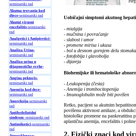
Hep
seminarski rad
Akutna trovanja kod
djece
-seminarski rad
Uobičajni simptomi akutnog hepatit
Akutni virusni
encefalitis
-seminarski
- mialgija
rad
- mučnina i povraćanje
Analgetici i Antipiretici
-
- slabost i umor
seminarski rad
- promene mirisa i ukusa
Analiza Urina
-
- bol u desnom gornjem delu stomak
seminarski rad
- fotofobija i glavobolja
- dijareja
Analiza urina u
dijagnostičke svrhe
-
seminarski rad
Biohemijske ili hematološke abnorm
Angina pektoris
-
seminarski rad
- Leukopenija (česta)
- Anemija i trombocitopenija
Anemija kod dece
-
seminarski rad
- Imunoglobulin može biti povišen
Anoreksija
-seminarski
Retko, pacijent sa akutnim hepatitiso
rad
povišenu aktivnost amilaze, a obdukc
Antifosfolipidni
histološke promene na pankreatitisu pr
sindrom
-seminarski rad
aplastična anemija, encefalitis i poline
Antimikotici
-seminarski
rad
2. Fizički znaci kod vi
Ateroskleroza
-