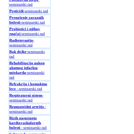
seminarski rad
Pesticidi
-seminarski rad
Prenošenje zaraznih
bolesti
-seminarski rad
Probiotici i njihov
značaj
-seminarski rad
Radioterapija
-
seminarski rad
Rak dojke
-seminarski
rad
Rehabilitacija nakon
akutnog infarkta
miokarda
-seminarski
rad
Refrakcija i kontaktno
lece
- seminarski rad
Respiratorni sistem
-
seminarski rad
Reumatoidni artritis
-
seminarski rad
Rizik nastajanja
kardiovaskularnih
bolesti
- seminarski rad