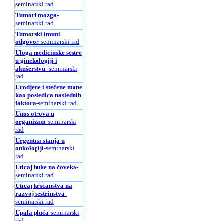
seminarski rad
Tumori mozga
-
seminarski rad
Tumorski imuni
odgovor
-seminarski rad
Uloga medicinske sestre
u ginekologiji i
akušerstvu
-seminarski
rad
Urodjene i stečene mane
kao posledica naslednih
faktora
-seminarski rad
Unos otrova u
organizam
-seminarski
rad
Urgentna stanja u
onkologiji
-seminarski
rad
Uticaj buke na čoveka
-
seminarski rad
Uticaj kršćanstva na
razvoj sestrinstva
-
seminarski rad
Upala pluća
-seminarski
rad