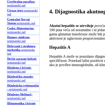
Cerebralna paraliza
-
seminarski rad
4. Dijagnostika akutnog
Ciroza jetre
-seminarski
rad
Centralni Nervni
Sistem
-seminarski rad
Akutni hepatitis se utrvđuje
poveća
Codex Alimentarius
-
100 puta veća od noramalne i ni jedan
seminarski rad
gama glutamat transferaze može biti p
Daunov sindrom
-
aktivnost je uglavnom proporcionaln
seminarski rad
Delovanje i struktura
Hepatitis A
narkotika
-seminarski
rad
Hepatitis A može se pouzdano dijagnost
Dečije zarazne bolesti
-
specifičnost. Ponekad lažni pozitivni 
seminarski rad
ako je povišen imunoglobulin, ali kli
Dijabetes i lečenje
-
seminarski rad
Dijabetičko stopalo
-
seminarski rad
Dijabeticka retinopatija
- seminarski rad
Dijabetes Melitus1
-
seminarski rad
Dijagnostika i lečenje