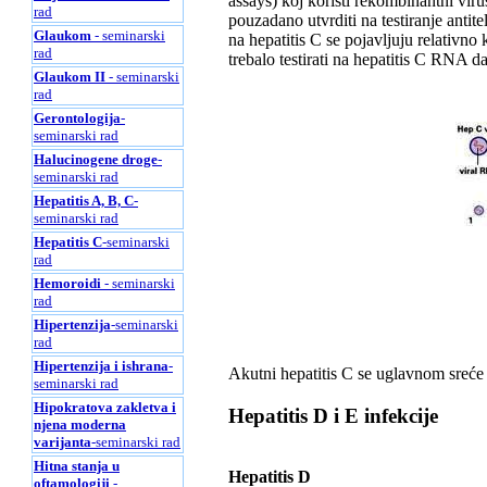
assays) koj koristi rekombinantni vir
rad
pouzadano utvrditi na testiranje antite
Glaukom
- seminarski
na hepatitis C se pojavljuju relativno 
rad
trebalo testirati na hepatitis C RNA da
Glaukom II
- seminarski
rad
Gerontologija
-
seminarski rad
Halucinogene droge
-
seminarski rad
Hepatitis A, B, C
-
seminarski rad
Hepatitis C
-seminarski
rad
Hemoroidi
- seminarski
rad
Hipertenzija
-seminarski
rad
Hipertenzija i ishrana
-
Akutni hepatitis C se uglavnom sreće
seminarski rad
Hipokratova zakletva i
Hepatitis D i E infekcije
njena moderna
varijanta
-seminarski rad
Hitna stanja u
Hepatitis D
oftamologiji
-