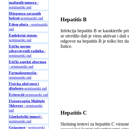
malignih tumora
-
seminarski rad
Dijagnoza zaraznih
bolesti
-seminarski rad
Hepatitis B
Edem pluća
- seminarski
rad
Infekcija hepatitis B se karakteriše pr
Endokrini sistem
-
se utvrdilo dali je virus aktivan i dal
seminarski rad
odgovor na hepatitis B je tolko brz d
žutice.
Etičke norme
zdravstvenih radnika
-
seminarski rad
Etički aspekti abortusa
- seminarski rad
Farmakognozija
-
seminarski rad
Fizicka aktivnost i
dijabetes
-seminarski rad
Eritrociti
-seminarski rad
Fizioterapija Multiple
Skleroze
- seminarski
rad
Hepatitis C
Ginekološki tumori
-
seminarski rad
Skrining testovi za hepatitis C viru
Gojaznost
- seminarski