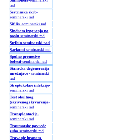
Salmonela
-seminarski
rad
Sestrinska skrb
-
seminarski rad
Sifilis
-seminarski rad
Sindrom izgaranja na
poslu
-seminarski rad
Strihin
-seminarski rad
Sarkomi
-seminarski rad
Spolno prenosive
bolesti
-seminarski rad
Staracka degeneracija
mrežnjace
- seminarski
rad
Streptokokne infekcije
-
seminarski rad
Test okultnog
(skrivenog) krvarenja
-
seminarski rad
Transplantacije
-
seminarski rad
Traumatske povrede
zuba
-seminarski rad
Trovanje hranom
-