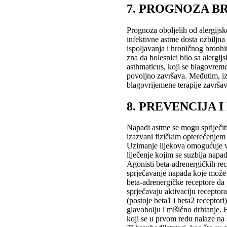
7. PROGNOZA B
Prognoza oboljelih od alergijsk
infektivne astme dosta ozbiljna
ispoljavanja i hroničnog bronh
zna da bolesnici bilo sa alergi
asthmaticus, koji se blagovre
povoljno završava. Međutim, iz
blagovrijemene terapije završa
8. PREVENCIJA I
Napadi astme se mogu spriječiti 
izazvani fizičkim opterećenjem
Uzimanje lijekova omogućuje ve
liječenje kojim se suzbija napad
Agonisti beta-adrenergičkih rec
sprječavanje napada koje može i
beta-adrenergičke receptore da p
sprječavaju aktivaciju receptora
(postoje beta1 i beta2 receptori
glavobolju i mišićno drhtanje. 
koji se u prvom redu nalaze na