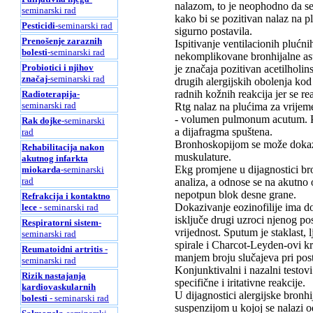
nalazom, to je neophodno da se 
seminarski rad
kako bi se pozitivan nalaz na pl
Pesticidi
-seminarski rad
sigurno postavila.
Prenošenje zaraznih
Ispitivanje ventilacionih plućni
bolesti
-seminarski rad
nekomplikovane bronhijalne as
Probiotici i njihov
je značaja pozitivan acetilholin
značaj
-seminarski rad
drugih alergijskih obolenja kod
radnih kožnih reakcija jer se re
Radioterapija
-
seminarski rad
Rtg nalaz na plućima za vrijeme
- volumen pulmonum acutum. Pr
Rak dojke
-seminarski
a dijafragma spuštena.
rad
Bronhoskopijom se može dokazat
Rehabilitacija nakon
muskulature.
akutnog infarkta
Ekg promjene u dijagnostici br
miokarda
-seminarski
rad
analiza, a odnose se na akutno 
nepotpun blok desne grane.
Refrakcija i kontaktno
Dokazivanje eozinofilije ima d
lece
- seminarski rad
isključe drugi uzroci njenog po
Respiratorni sistem
-
vrijednost. Sputum je staklast,
seminarski rad
spirale i Charcot-Leyden-ovi kr
Reumatoidni artritis
-
manjem broju slučajeva pri post
seminarski rad
Konjunktivalni i nazalni testovi 
Rizik nastajanja
specifične i iritativne reakcije.
kardiovaskularnih
U dijagnostici alergijske bronhi
bolesti
- seminarski rad
suspenzijom u kojoj se nalazi 