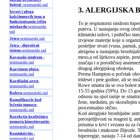
bolesti
-seminarski rad
3. ALERGIJSKA
Izvori i uloga
kalcijumovih jona u
funkcionisanju ćelija
To je respiratorni sindrom hiper
miokarda
-seminarski
puteva. U nastajanju ovog oboljen
rad
klimatski uslovi, i psihičko stan
Jetra
-seminarski rad
izvjesne materije koje u organi
Jetra - digestivni
posteljne stvari (vuna, pamuk, p
sistem
-seminarski rad
alergena u nastajanju bronhijaln
meso,a od lijekova aspirin, peni
Kavasaki sindrom
-
seminarski rad
značaja i u porodičnoj anamnez
drugog alergijskog obolenja.
Karcinom pluća
-
Prema Hampton-u početak obole
seminarski rad
trideset i pete godine, ali se mož
Kardijalni arest
-
Rowe smatra da se ova bolest m
seminarski rad
15-55 godina (59%). Do 15 godi
Kolera
-seminarski rad
odnosu na spol ranije se smatr
Komplikacije kod
žene, međutim, po skorašnjim s
lečenja tumora
-
procentualno slično.
seminarski rad
Kod alergijske bronhijalne astm
Korekcija kralježnice
preosjetljivosti su reageni tj. 
pomoću kineziterapije
-
prisutna u krvi i vezana su za će
seminarski rad
bronhiola i mukozne žlijezde. To
Konjuktivitis
-
hiperergije, nastaju 7-14 od da
seminarski rad