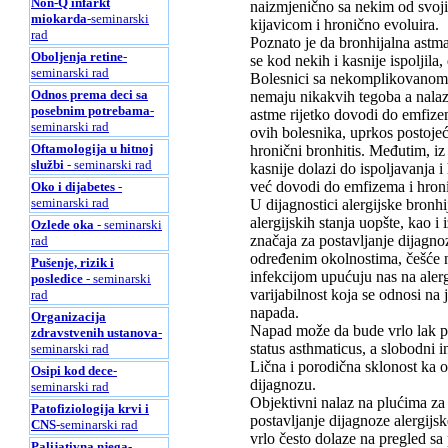
Non-Q infarkt
naizmjenično sa nekim od svoji
miokarda
-seminarski
kijavicom i hronično evoluira.
rad
Poznato je da bronhijalna astma
Oboljenja retine
-
se kod nekih i kasnije ispoljila
seminarski rad
Bolesnici sa nekomplikovanom 
Odnos prema deci sa
nemaju nikakvih tegoba a nalaz 
posebnim potrebama
-
astme rijetko dovodi do emfizem
seminarski rad
ovih bolesnika, uprkos postojeć
Oftamologija u hitnoj
hronični bronhitis. Međutim, iz
službi
- seminarski rad
kasnije dolazi do ispoljavanja 
već dovodi do emfizema i hron
Oko i dijabetes
-
seminarski rad
U dijagnostici alergijske bronh
alergijskih stanja uopšte, kao 
Ozlede oka
- seminarski
značaja za postavljanje dijagno
rad
određenim okolnostima, češće n
Pušenje, rizik i
infekcijom upućuju nas na alerg
posledice
- seminarski
varijabilnost koja se odnosi na
rad
napada.
Organizacija
Napad može da bude vrlo lak pa 
zdravstvenih ustanova
-
status asthmaticus, a slobodni 
seminarski rad
Lična i porodična sklonost ka o
Osipi kod dece
-
dijagnozu.
seminarski rad
Objektivni nalaz na plućima za 
Patofiziologija krvi i
postavljanje dijagnoze alergij
CNS
-seminarski rad
vrlo često dolaze na pregled 
Palijativna njega
-