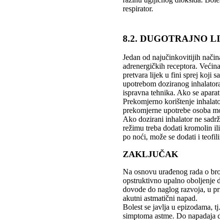
respirator.
8.2. DUGOTRAJNO L
Jedan od najučinkovitijih način
adrenergičkih receptora. Većina 
pretvara lijek u fini sprej koji
upotrebom doziranog inhalatora 
ispravna tehnika. Ako se aparat 
Prekomjerno korištenje inhalat
prekomjerne upotrebe osoba mož
Ako dozirani inhalator ne sadr
režimu treba dodati kromolin ili
po noći, može se dodati i teofili
ZAKLJUČAK
Na osnovu urađenog rada o bron
opstruktivno upalno oboljenje do
dovode do naglog razvoja, u pri
akutni astmatični napad.
Bolest se javlja u epizodama, t
simptoma astme. Do napadaja do