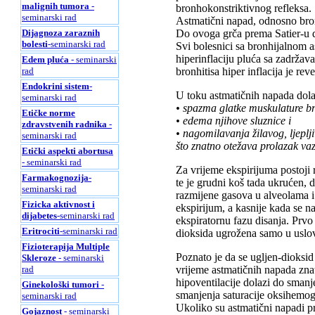
malignih tumora
-
bronhokonstriktivnog refleksa.
seminarski rad
Astmatični napad, odnosno bron
Do ovoga grča prema Satier-u do
Dijagnoza zaraznih
bolesti
-seminarski rad
Svi bolesnici sa bronhijalnom 
hiperinflaciju pluća sa zadržav
Edem pluća
- seminarski
bronhitisa hiper inflacija je re
rad
Endokrini sistem
-
U toku astmatičnih napada dolazi
seminarski rad
• spazma glatke muskulature br
Etičke norme
• edema njihove sluznice i
zdravstvenih radnika
-
• nagomilavanja žilavog, ljeplj
seminarski rad
što znatno otežava prolazak va
Etički aspekti abortusa
- seminarski rad
Za vrijeme ekspirijuma postoji 
Farmakognozija
-
te je grudni koš tada ukrućen, 
seminarski rad
razmijene gasova u alveolama i
Fizicka aktivnost i
ekspirijum, a kasnije kada se n
dijabetes
-seminarski rad
ekspiratornu fazu disanja. Prvo
Eritrociti
-seminarski rad
dioksida ugrožena samo u uslovi
Fizioterapija Multiple
Poznato je da se ugljen-dioksid
Skleroze
- seminarski
vrijeme astmatičnih napada zna
rad
hipoventilacije dolazi do sman
Ginekološki tumori
-
smanjenja saturacije oksihemog
seminarski rad
Ukoliko su astmatični napadi pr
Gojaznost
- seminarski