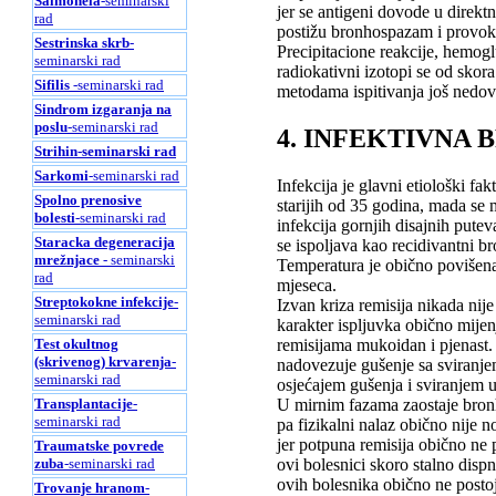
Salmonela
-seminarski
jer se antigeni dovode u direk
rad
postižu bronhospazam i provok
Sestrinska skrb
-
Precipitacione reakcije, hemogl
seminarski rad
radiokativni izotopi se od skora
Sifilis
-seminarski rad
metodama ispitivanja još nedovo
Sindrom izgaranja na
poslu
-seminarski rad
4. INFEKTIVNA
Strihin
-seminarski rad
Sarkomi
-seminarski rad
Infekcija je glavni etiološki fa
Spolno prenosive
starijih od 35 godina, mada se 
bolesti
-seminarski rad
infekcija gornjih disajnih pute
Staracka degeneracija
se ispoljava kao recidivantni br
mrežnjace
- seminarski
Temperatura je obično povišena 
rad
mjeseca.
Streptokokne infekcije
-
Izvan kriza remisija nikada nije
seminarski rad
karakter ispljuvka obično mijen
Test okultnog
remisijama mukoidan i pjenast. 
(skrivenog) krvarenja
-
nadovezuje gušenje sa sviranjem
seminarski rad
osjećajem gušenja i sviranjem u
Transplantacije
-
U mirnim fazama zaostaje bronhi
seminarski rad
pa fizikalni nalaz obično nije n
jer potpuna remisija obično ne
Traumatske povrede
zuba
-seminarski rad
ovi bolesnici skoro stalno disp
ovih bolesnika obično ne postoje
Trovanje hranom
-