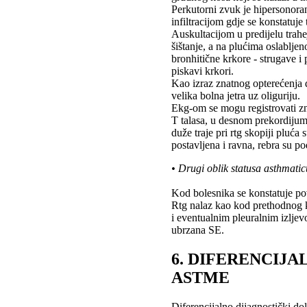
Perkutorni zvuk je hipersonora
infiltracijom gdje se konstatuje 
Auskultacijom u predijelu trahe
šištanje, a na plućima oslablj
bronhitične krkore - strugave i 
piskavi krkori.
Kao izraz znatnog opterećenja d
velika bolna jetra uz oliguriju.
Ekg-om se mogu registrovati zn
T talasa, u desnom prekordijum
duže traje pri rtg skopiji pluć
postavljena i ravna, rebra su p
• Drugi oblik statusa asthmatic
Kod bolesnika se konstatuje povi
Rtg nalaz kao kod prethodnog kl
i eventualnim pleuralnim izljev
ubrzana SE.
6. DIFERENCIJ
ASTME
Diferencijalno dijagnostički do