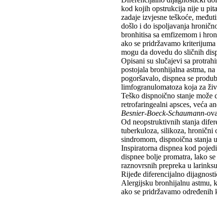
kod kojih opstrukcija nije u p
zadaje izvjesne teškoće, međut
došlo i do ispoljavanja hronič
bronhitisa sa emfizemom i hron
ako se pridržavamo kriterijuma 
mogu da dovedu do sličnih disp
Opisani su slučajevi sa protrah
postojala bronhijalna astma, na 
pogoršavalo, dispnea se produblj
limfogranulomatoza koja za živ
Teško dispnoično stanje može d
retrofaringealni apsces, veća an
Besnier-Boeck-Schaumann
-ova
Od neopstruktivnih stanja difer
tuberkuloza, silikoza, hronični
sindromom, dispnoična stanja u s
Inspiratorna dispnea kod pojedi
dispnee bolje promatra, lako se 
raznovrsnih prepreka u larinksu,
Rijeđe diferencijalno dijagnost
Alergijsku bronhijalnu astmu, k
ako se pridržavamo određenih kr