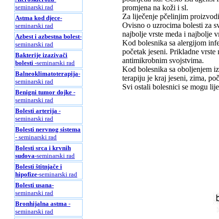
seminarski rad
promjena na koži i sl.
Za liječenje pčelinjim proizvodi
Astma kod djece
-
Ovisno o uzrocima bolesti za sv
seminarski rad
najbolje vrste meda i najbolje v
Azbest i azbestna bolest
-
Kod bolesnika sa alergijom infek
seminarski rad
početak jeseni. Prikladne vrste
Bakterije izazivači
antimikrobnim svojstvima.
bolesti
-seminarski rad
Kod bolesnika sa oboljenjem iz
Balneoklimatoterapija
-
terapiju je kraj jeseni, zima, po
seminarski rad
Svi ostali bolesnici se mogu lije
Benigni tumor dojke
-
seminarski rad
Bolesti arterija
-
seminarski rad
Bolesti nervnog sistema
- seminarski rad
Bolesti srca i krvnih
sudova
-seminarski rad
Bolesti štitnjače i
hipofize
-seminarski rad
Bolesti usana
-
seminarski rad
Bronhijalna astma
-
seminarski rad