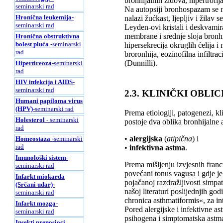
bronhijalnih zidova, hipertrofij
seminarski rad
Na autopsiji bronhospazam se ni
Hronična leukemija
-
nalazi žućkast, ljepljiv i žilav
seminarski rad
Leyden-ovi kristali i deskvamiran
membrane i srednje sloja bronhio
Hronična obstruktivna
bolest pluća
-seminarski
hipersekrecija okruglih ćelija 
rad
broronhija, eozinofilna infiltrac
(Dunnilli).
Hipertireoza
-seminarski
rad
HIV infekcija i AIDS
-
seminarski rad
2.3. KLINIČKI OBL
Humani papiloma virus
(HPV)
-seminarski rad
Prema etioiogiji, patogenezi, kl
Holesterol
- seminarski
postoje dva oblika bronhijalne 
rad
•
alergijska
(
atipična
) i
Homeostaza
-seminarski
rad
•
infektivna astma
.
Imunološki sistem
-
Prema mišljenju izvjesnih franc
seminarski rad
povećani tonus vagusa i gdje je
Infarkt miokarda
pojačanoj razdražljivosti simpat
(Srčani udar)
-
našoj literaturi poslijednjih go
seminarski rad
chronica asthmatiformis«, za in
Infarkt mozga
-
Pored alergijske i infektivne as
seminarski rad
psihogena i simptomatska astm
Insekti prenosioci