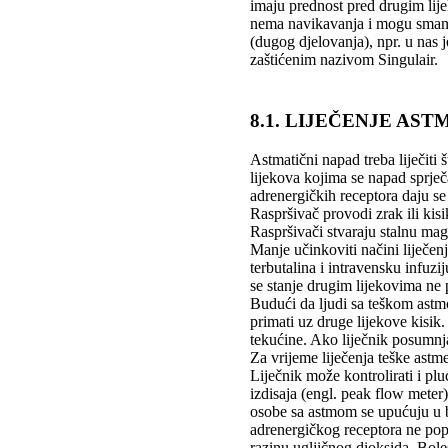
imaju prednost pred drugim lij
nema navikavanja i mogu smanj
(dugog djelovanja), npr. u nas 
zaštićenim nazivom Singulair.
8.1. LIJEČENJE AS
Astmatični napad treba liječiti 
lijekova kojima se napad sprječa
adrenergičkih receptora daju se
Raspršivač provodi zrak ili kisi
Raspršivači stvaraju stalnu mag
Manje učinkoviti načini liječen
terbutalina i intravensku infuzi
se stanje drugim lijekovima ne 
Budući da ljudi sa teškom astm
primati uz druge lijekove kisik
tekućine. Ako liječnik posumnja 
Za vrijeme liječenja teške astme
Liječnik može kontrolirati i p
izdisaja (engl. peak flow mete
osobe sa astmom se upućuju u bo
adrenergičkog receptora ne popr
razinu ugljičnog dioksida. Bole