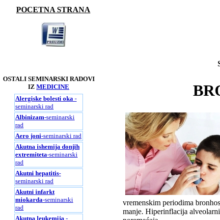
POCETNA STRANA
OSTALI SEMINARSKI RADOVI
BR
IZ
MEDICINE
Alergiske bolesti oka
-
seminarski rad
Albinizam
-seminarski
rad
Aero joni
-seminarski rad
Akutna ishemija donjih
extremiteta
-seminarski
rad
Akutni hepatitis
-
seminarski rad
Akutni infarkt
miokarda
-seminarski
vremenskim periodima bronhospa
rad
manje. Hiperinflacija alveolarn
Akutna leukemija
-