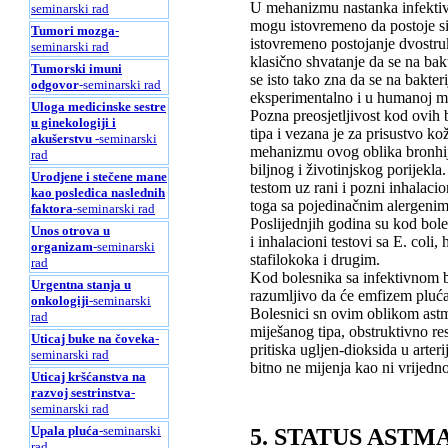
U mehanizmu nastanka infektivn
seminarski rad
mogu istovremeno da postoje sim
Tumori mozga
-
istovremeno postojanje dvostruk
seminarski rad
klasično shvatanje da se na bakt
Tumorski imuni
se isto tako zna da se na bakteri
odgovor
-seminarski rad
eksperimentalno i u humanoj m
Uloga medicinske sestre
Pozna preosjetljivost kod ovih b
u ginekologiji i
tipa i vezana je za prisustvo ko
akušerstvu
-seminarski
mehanizmu ovog oblika bronhijal
rad
biljnog i životinjskog porijekl
Urodjene i stečene mane
testom uz rani i pozni inhalacio
kao posledica naslednih
toga sa pojedinačnim alergenim
faktora
-seminarski rad
Poslijednjih godina su kod bol
Unos otrova u
i inhalacioni testovi sa E. col
organizam
-seminarski
stafilokoka i drugim.
rad
Kod bolesnika sa infektivnom b
Urgentna stanja u
razumljivo da će emfizem pluća 
onkologiji
-seminarski
Bolesnici sn ovim oblikom astme
rad
miješanog tipa, obstruktivno res
Uticaj buke na čoveka
-
pritiska ugljen-dioksida u arte
seminarski rad
bitno ne mijenja kao ni vrijedno
Uticaj kršćanstva na
razvoj sestrinstva
-
seminarski rad
Upala pluća
-seminarski
5. STATUS ASTM
rad