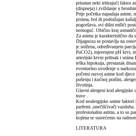
prisutan neki iritirajući faktor 
(dispneja) i zviždanje u bronhi
Prije početka napadaja astme, mož
prsima, bol ili podražajan kaš
pogoršava, svi dišni mišići posta
nemoguć. Obično kraj asmatično
Za astmu je karakteristično da s
Dijagnoza se postavlja na osnov
je snižena, određivanjem parcija
PaCO2), mjerenjem pH krvi, mj
arterijski krvni pritisak i sni
teška hipoksija, prestanak disan
eventuelno uvođenje u narkozu, 
početni razvoj astme kod djece 
pušenju i kućnoj prašini, alerg
životinja.
Glavni alergeni kod alergijske as
trave .
Kod nealergijske astme faktori 
parfemi ,onečišćivači vazduha.
profesionalnu astmu, a to su par
kojima se susrećemo na radnom
LITERATURA