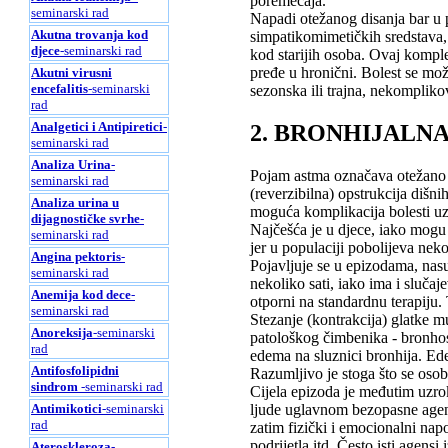
poremećaja.
seminarski rad
Napadi otežanog disanja bar u 
Akutna trovanja kod
simpatikomimetičkih sredstava,
djece
-seminarski rad
kod starijih osoba. Ovaj komple
pređe u hronični. Bolest se može 
Akutni virusni
encefalitis
-seminarski
sezonska ili trajna, nekompliko
rad
Analgetici i Antipiretici
-
2. BRONHIJALN
seminarski rad
Analiza Urina
-
Pojam astma označava otežano d
seminarski rad
(reverzibilna) opstrukcija dišni
Analiza urina u
moguća komplikacija bolesti uz 
dijagnostičke svrhe
-
Najčešća je u djece, iako mogu 
seminarski rad
jer u populaciji pobolijeva nek
Angina pektoris
-
Pojavljuje se u epizodama, nas
seminarski rad
nekoliko sati, iako ima i sluča
Anemija kod dece
-
otporni na standardnu terapiju.
seminarski rad
Stezanje (kontrakcija) glatke m
Anoreksija
-seminarski
patološkog čimbenika - bronhosp
rad
edema na sluznici bronhija. Ede
Antifosfolipidni
Razumljivo je stoga što se osob
sindrom
-seminarski rad
Cijela epizoda je međutim uzro
Antimikotici
-seminarski
ljude uglavnom bezopasne agense.
rad
zatim fizički i emocionalni napor
podrijetla itd. Često isti agensi
Ateroskleroza
-