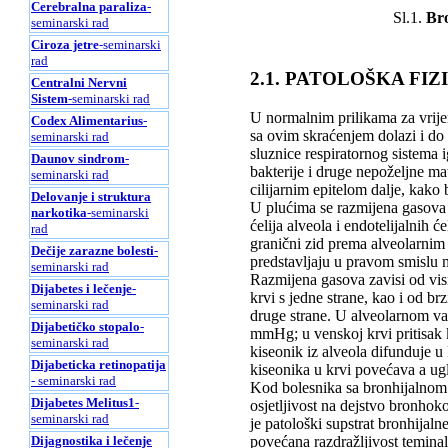
Cerebralna paraliza
-
Sl.1.
Bro
seminarski rad
Ciroza jetre
-seminarski
rad
2.1. PATOLOŠKA FI
Centralni Nervni
Sistem
-seminarski rad
U normalnim prilikama za vrije
Codex Alimentarius
-
sa ovim skraćenjem dolazi i do
seminarski rad
sluznice respiratornog sistema i
Daunov sindrom
-
bakterije i druge nepoželjne m
seminarski rad
cilijarnim epitelom dalje, kako
Delovanje i struktura
U plućima se razmijena gasova vr
narkotika
-seminarski
ćelija alveola i endotelijalnih ć
rad
granični zid prema alveolarnim 
Dečije zarazne bolesti
-
predstavljaju u pravom smislu 
seminarski rad
Razmijena gasova zavisi od visi
Dijabetes i lečenje
-
krvi s jedne strane, kao i od br
seminarski rad
druge strane. U alveolarnom v
Dijabetičko stopalo
-
mmHg; u venskoj krvi pritisak
seminarski rad
kiseonik iz alveola difunduje u 
Dijabeticka retinopatija
kiseonika u krvi povećava a ugl
- seminarski rad
Kod bolesnika sa bronhijalnom 
Dijabetes Melitus1
-
osjetljivost na dejstvo bronhok
seminarski rad
je patološki supstrat bronhijaln
povećana razdražljivost teminal
Dijagnostika i lečenje