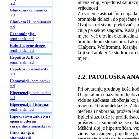
intenzivniji, vrijednost saturac
rad
vrijednosti .
Glaukom
- seminarski
Za vrijeme astmatičnih napada
rad
bronhiola dolazi i do pojačane se
Glaukom II
- seminarski
Ovaj sekret stvara prekrivač slu
rad
cilija pa sekret stagnira. Kaša
Gerontologija
-
mjera, već u ovim okolnostima d
seminarski rad
bronhijalnom sluznicom. Tako se
Halucinogene droge
-
(Halpern, Wolfromm). Kasnije 
seminarski rad
koji se karakteriše sindromom in
Hepatitis A, B, C
-
mjeri.
seminarski rad
Hepatitis C
-seminarski
rad
2.2. PATOLOŠKA AN
Hemoroidi
- seminarski
rad
Pri otvaranju grudnog koša kod
Hipertenzija
-seminarski
U apikalnim i bazalnim dijelov
rad
vide se žućkasta izbočenja koja
Hipertenzija i ishrana
-
mogu naći bronhiektazije. Zidov
seminarski rad
otečena i naborana, prožeta le
Hipokratova zakletva i
Epitel sluzokože je proliferisao
njena moderna
prošireni. U submukozi se nalaz
varijanta
-seminarski rad
Mišićni sloj je hipertrofičan, v
Hitna stanja u
zidovi su istanjeni, pojedine gr
oftamologiji
-