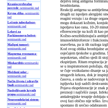
dejstvu istog antigena formirana 
Kraniocerebralne
bronhiolama.
povrede
-seminarski rad
Reakciji antigena sa antitijelim
Krvna slika
-seminarski
drugih uz ispoljen alergijski s
rad
reagini vezuju i za druge organe
Lečenje tuberkoloze
-
mogu dokazati kožnim, konjukti
seminarski rad
ispoljava kao rana, 10-20 minu
eflorescencije na koži ili kao p
Lekovi za
Parkinsonovu bolest
-
Kožno-senzibilizirajuća antitij
seminarski rad
imunoelektroforeze i frakcionis
usavršena, pa iz tih razloga izgl
Maligni tumori
-
seminarski rad
Kod ovog oblika bronhijalne ast
osjećajem tjeskobe u grudima. 
Magnetna rezonanca
-
nepokretan, obično sjedi ili stoj
seminarski rad
ekspirijum. Ritam respiracija je
Miokarditis
-seminarski
se u inspiratornom položaju, di
rad
se čuje vezikularno disanje sa
Moždani udar
-
strugavih krkora, dok je inspin
seminarski rad
časova, a onda se nadovezuje k
Način života i zdravlje
ispljuvka koji sadrži deskvamir
ljudi
-seminarski rad
Pojava ekspektoracije je znak p
Nasledjivanje krvnih
preznoji i najčešće zaspi. Infe
grupa
-seminarski rad
antialergijske terapije dobijaju
Neuroendokrini sistem
-
ovoj fazi obično nije teško. Izv
seminarski rad
spontano ili srećno odabranom 