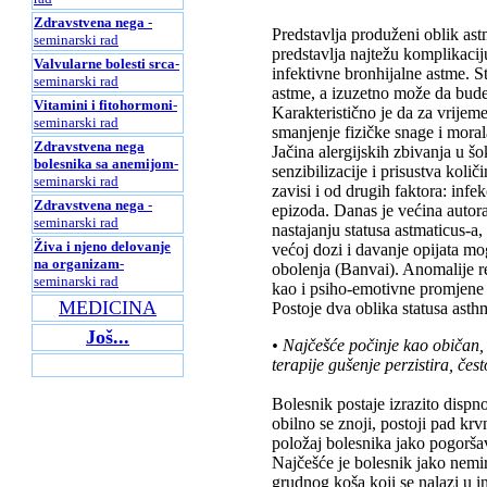
Zdravstvena nega
-
Predstavlja produženi oblik ast
seminarski rad
predstavlja najtežu komplikacij
Valvularne bolesti srca
-
infektivne bronhijalne astme. S
seminarski rad
astme, a izuzetno može da bude
Vitamini i fitohormoni
-
Karakteristično je da za vrijem
seminarski rad
smanjenje fizičke snage i moral
Zdravstvena nega
Jačina alergijskih zbivanja u š
bolesnika sa anemijom
-
senzibilizacije i prisustva količ
seminarski rad
zavisi i od drugih faktora: infek
Zdravstvena nega
-
epizoda. Danas je većina autora
seminarski rad
nastajanju statusa astmaticus-a,
Živa i njeno delovanje
većoj dozi i davanje opijata mo
na organizam
-
obolenja (Banvai). Anomalije re
seminarski rad
kao i psiho-emotivne promjene 
MEDICINA
Postoje dva oblika statusa asth
Još...
• Najčešće počinje kao običan
terapije gušenje perzistira, čest
Bolesnik postaje izrazito dispn
obilno se znoji, postoji pad krv
položaj bolesnika jako pogorš
Najčešće je bolesnik jako nemir
grudnog koša koji se nalazi u i