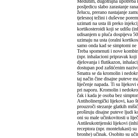
Međutim, dugotrajna upotreba ko
posljedicu slabo zarastanje rana
želucu, prerano nastajanje zamu
tjelesnoj težini i duševne porem
uzimati na usta ili preko injek
kortikosteroidi koji se udišu (in
udisanjem u pluća dospijeva 50 p
uzimaju na usta (oralni kortikos
samo onda kad se simptomi ne 
Treba spomenuti i nove kombina
(npr. inhalacioni pripravak koj
djelovanja i flutikazon, inhalac
dostupan pod zaštićenim naziv
Smatra se da kromolin i nedokro
taj način čine disajne puteve m
liječenje napada. Ti su lijekov
pri naporu. Kromolin i nedokromi
čak i kada je osoba bez simpto
Antiholinergički lijekovi, kao 
prouzroči stezanje glatkih mišić
proširuju disajne puteve ljudi 
oni su male učinkovitosti u lije
Antileukotrijenski lijekovi (inhi
receptora (npr. montelukast) su
bronhe) učinak. Osobito su učin