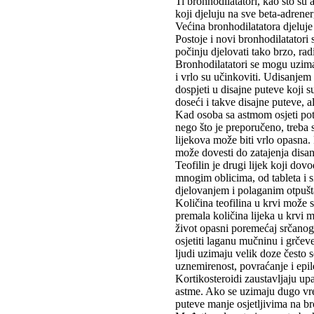
Ti bronhodilatatori, kao što su 
koji djeluju na sve beta-adrener
Većina bronhodilatatora djeluje
Postoje i novi bronhodilatatori 
počinju djelovati tako brzo, ra
Bronhodilatatori se mogu uzimati
i vrlo su učinkoviti. Udisanjem 
dospjeti u disajne puteve koji s
doseći i takve disajne puteve, al
Kad osoba sa astmom osjeti pot
nego što je preporučeno, treba
lijekova može biti vrlo opasna
može dovesti do zatajenja disanj
Teofilin je drugi lijek koji do
mnogim oblicima, od tableta i s
djelovanjem i polaganim otpušt
Količina teofilina u krvi može se
premala količina lijeka u krvi 
život opasni poremećaj srčanog
osjetiti laganu mučninu i grčev
ljudi uzimaju velik doze često s
uznemirenost, povraćanje i epil
Kortikosteroidi zaustavljaju up
astme. Ako se uzimaju dugo vre
puteve manje osjetljivima na br