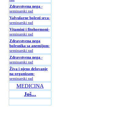
Zdravstvena nega
-
seminarski rad
Valvularne bolesti srca
-
seminarski rad
Vitamini i fitohormoni
-
seminarski rad
Zdravstvena nega
bolesnika sa anemijom
-
seminarski rad
Zdravstvena nega
-
seminarski rad
Živa i njeno delovanje
na organizam
-
seminarski rad
MEDICINA
Još...