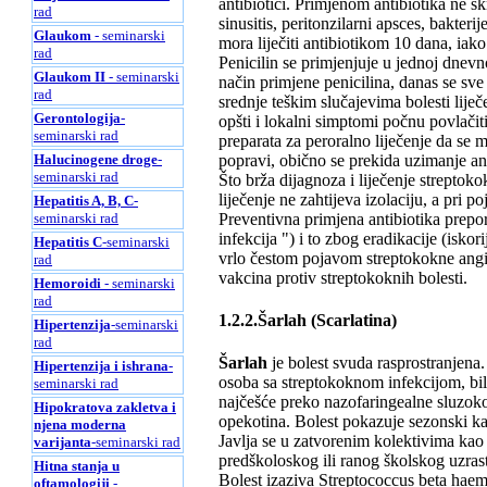
antibiotici. Primjenom antibiotika ne sk
rad
sinusitis, peritonzilarni apsces, bakter
Glaukom
- seminarski
mora liječiti antibiotikom 10 dana, iak
rad
Penicilin se primjenjuje u jednoj dnevn
Glaukom II
- seminarski
način primjene penicilina, danas se sve
rad
srednje teškim slučajevima bolesti lij
Gerontologija
-
opšti i lokalni simptomi počnu povlačit
seminarski rad
preparata za peroralno liječenje da se m
popravi, obično se prekida uzimanje ant
Halucinogene droge
-
seminarski rad
Što brža dijagnoza i liječenje streptok
liječenje ne zahtijeva izolaciju, a pri p
Hepatitis A, B, C
-
Preventivna primjena antibiotika prepor
seminarski rad
infekcija ") i to zbog eradikacije (isk
Hepatitis C
-seminarski
vrlo čestom pojavom streptokokne angine
rad
vakcina protiv streptokoknih bolesti.
Hemoroidi
- seminarski
rad
1.2.2.Šarlah (Scarlatina)
Hipertenzija
-seminarski
rad
Šarlah
je bolest svuda rasprostranjena.
Hipertenzija i ishrana
-
osoba sa streptokoknom infekcijom, bilo 
seminarski rad
najčešće preko nazofaringealne sluzoko
Hipokratova zakletva i
opekotina. Bolest pokazuje sezonski ka
njena moderna
Javlja se u zatvorenim kolektivima kao 
varijanta
-seminarski rad
predškoloskog ili ranog školskog uzras
Hitna stanja u
Bolest izaziva Streptococcus beta haemo
oftamologiji
-