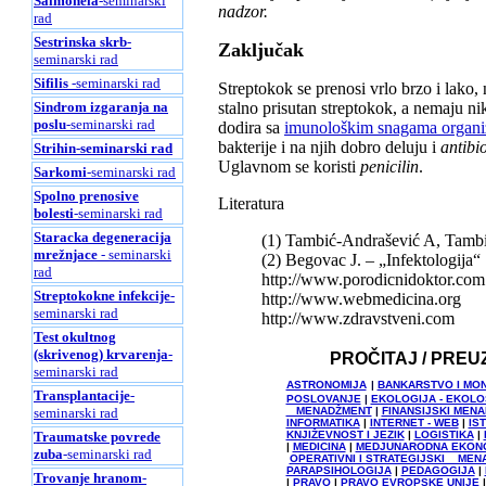
Salmonela
-seminarski
nadzor.
rad
Sestrinska skrb
-
Zaključak
seminarski rad
Sifilis
-seminarski rad
Streptokok se prenosi vrlo brzo i lako,
Sindrom izgaranja na
stalno prisutan streptokok, a nemaju ni
poslu
-seminarski rad
dodira sa
imunološkim snagama organ
bakterije i na njih dobro deluju i
antibio
Strihin
-seminarski rad
Uglavnom se koristi
penicilin
.
Sarkomi
-seminarski rad
Spolno prenosive
Literatura
bolesti
-seminarski rad
Staracka degeneracija
(1) Tambić-Andrašević A, Tambić 
mrežnjace
- seminarski
(2) Begovac J. – „Infektologija“
rad
http://www.porodicnidoktor.com
Streptokokne infekcije
-
http://www.webmedicina.org
seminarski rad
http://www.zdravstveni.com
Test okultnog
(skrivenog) krvarenja
-
PROČITAJ / PREU
seminarski rad
ASTRONOMIJA
|
BANKARSTVO I MO
Transplantacije
-
POSLOVANJE
|
EKOLOGIJA - EKOL
seminarski rad
MENADŽMENT
|
FINANSIJSKI MEN
INFORMATIKA
|
INTERNET - WEB
|
IS
Traumatske povrede
KNJIŽEVNOST I JEZIK
|
LOGISTIKA
|
|
MEDICINA
|
MEDJUNARODNA EKON
zuba
-seminarski rad
OPERATIVNI I STRATEGIJSKI MEN
PARAPSIHOLOGIJA
|
PEDAGOGIJA
|
Trovanje hranom
-
|
PRAVO
|
PRAVO EVROPSKE UNIJE