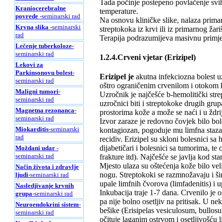
Tada počinje postepeno povlačenje svih
Kraniocerebralne
temperature.
povrede
-seminarski rad
Na osnovu kliničke slike, nalaza primar
Krvna slika
-seminarski
streptokoka iz krvi ili iz primarnog žari
rad
Terapija podrazumijeva masivnu primjenu
Lečenje tuberkoloze
-
seminarski rad
1.2.4.Crveni vjetar (Erizipel)
Lekovi za
Parkinsonovu bolest
-
Erizipel je
akutna infekciozna bolest u
seminarski rad
oštro ograničenim crvenilom i otokom 
Maligni tumori
-
Uzročnik je najčešće b-hemolitički str
seminarski rad
uzročnici biti i streptokoke drugih gr
Magnetna rezonanca
-
prostorima kože a može se naći i u ždri
seminarski rad
Izvor zaraze je redovno čovjek bilo bole
Miokarditis
-seminarski
kontagiozan, pogoduje mu limfna staza 
rad
recidiv. Erizipel su skloni bolesnici s
dijabetičari i bolesnici sa tumorima, t
Moždani udar
-
seminarski rad
frakture itd). Najčešće se javlja kod star
Mjesto ulaza su oštećenja kože bilo veli
Način života i zdravlje
nogu. Streptokoki se razmnožavaju i ši
ljudi
-seminarski rad
upale limfnih čvorova (limfadenitis) i 
Nasledjivanje krvnih
Inkubacija traje 1-7 dana. Crvenilo je 
grupa
-seminarski rad
pa nije bolno osetljiv na pritisak. U ne
Neuroendokrini sistem
-
bešike (Erisipelas vesiculosum, bullos
seminarski rad
očituje laganim ostrvom i osetljivošću 