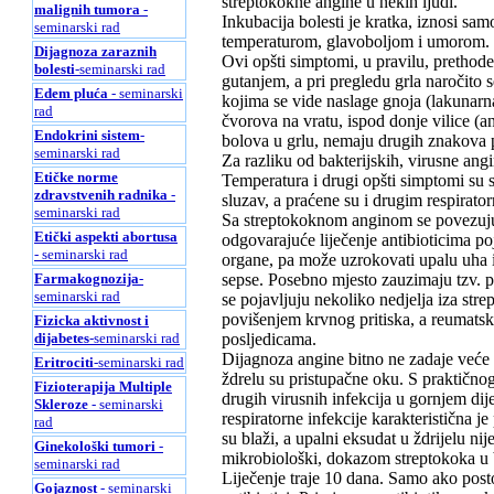
streptokokne angine u nekih ljudi.
malignih tumora
-
Inkubacija bolesti je kratka, iznosi s
seminarski rad
temperaturom, glavoboljom i umorom. Po
Dijagnoza zaraznih
Ovi opšti simptomi, u pravilu, prethod
bolesti
-seminarski rad
gutanjem, a pri pregledu grla naročito 
Edem pluća
- seminarski
kojima se vide naslage gnoja (lakunarn
rad
čvorova na vratu, ispod donje vilice (a
Endokrini sistem
-
bolova u grlu, nemaju drugih znakova 
seminarski rad
Za razliku od bakterijskih, virusne ang
Etičke norme
Temperatura i drugi opšti simptomi su sl
zdravstvenih radnika
-
sluzav, a praćene su i drugim respirato
seminarski rad
Sa streptokoknom anginom se povezuju 
Etički aspekti abortusa
odgovarajuće liječenje antibioticima poj
- seminarski rad
organe, pa može uzrokovati upalu uha i s
sepse. Posebno mjesto zauzimaju tzv. p
Farmakognozija
-
seminarski rad
se pojavljuju nekoliko nedjelja iza str
povišenjem krvnog pritiska, a reumatska
Fizicka aktivnost i
posljedicama.
dijabetes
-seminarski rad
Dijagnoza angine bitno ne zadaje veće 
Eritrociti
-seminarski rad
ždrelu su pristupačne oku. S praktičnog 
Fizioterapija Multiple
drugih virusnih infekcija u gornjem dij
Skleroze
- seminarski
respiratorne infekcije karakteristična j
rad
su blaži, a upalni eksudat u ždrijelu n
Ginekološki tumori
-
mikrobiološki, dokazom streptokoka u br
seminarski rad
Liječenje traje 10 dana. Samo ako postoj
Gojaznost
- seminarski