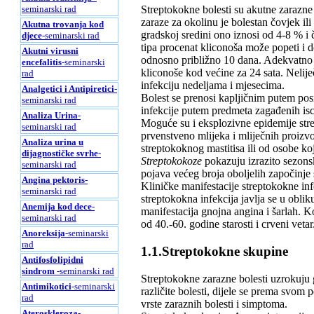
seminarski rad
Streptokokne bolesti su akutne zarazn
zaraze za okolinu je bolestan čovjek il
Akutna trovanja kod
gradskoj sredini ono iznosi od 4-8 % i 
djece
-seminarski rad
tipa procenat kliconoša može popeti i d
Akutni virusni
odnosno približno 10 dana. Adekvatno l
encefalitis
-seminarski
kliconoše kod većine za 24 sata. Neliječ
rad
infekciju nedeljama i mjesecima.
Analgetici i Antipiretici
-
Bolest se prenosi kapljičnim putem pos
seminarski rad
infekcije putem predmeta zagađenih isc
Analiza Urina
-
Moguće su i eksplozivne epidemije str
seminarski rad
prvenstveno mlijeka i mliječnih proizv
Analiza urina u
streptokoknog mastitisa ili od osobe ko
dijagnostičke svrhe
-
Streptokokoze
pokazuju izrazito sezonsk
seminarski rad
pojava većeg broja oboljelih započinje
Angina pektoris
-
Kliničke manifestacije streptokokne inf
seminarski rad
streptokokna infekcija javlja se u oblik
Anemija kod dece
-
manifestacija gnojna angina i šarlah. K
seminarski rad
od 40.-60. godine starosti i crveni vetar
Anoreksija
-seminarski
rad
1.1.Streptokokne skupine
Antifosfolipidni
sindrom
-seminarski rad
Streptokokne zarazne bolesti uzrokuju
Antimikotici
-seminarski
različite bolesti, dijele se prema svom
rad
vrste zaraznih bolesti i simptoma.
Ateroskleroza
-