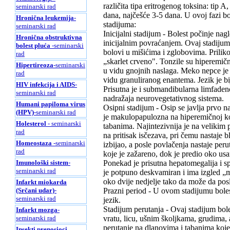
različita tipa eritrogenog toksina: tip A
seminarski rad
dana, najčešće 3-5 dana. U ovoj fazi bol
Hronična leukemija
-
stadijuma:
seminarski rad
Inicijalni stadijum - Bolest počinje na
Hronična obstruktivna
inicijalnim povraćanjem. Ovaj stadijum 
bolest pluća
-seminarski
bolovi u mišićima i zglobovima. Prilik
rad
„skarlet crveno". Tonzile su hiperemič
Hipertireoza
-seminarski
u vidu gnojnih naslaga. Meko nepce je 
rad
vidu granuliranog enantema. Jezik je bi
HIV infekcija i AIDS
-
Prisutna je i submandibularna limfadeno
seminarski rad
nadražaja neurovegetativnog sistema.
Humani papiloma virus
Osipni stadijum - Osip se javlja prvo na
(HPV)
-seminarski rad
je makulopapulozna na hiperemičnoj kož
Holesterol
- seminarski
tabanima. Najintezivnija je na velikim
rad
na pritisak isčezava, pri čemu nastaje 
Homeostaza
-seminarski
izbijao, a posle povlačenja nastaje per
rad
koje je zažareno, dok je predio oko usan
Imunološki sistem
-
Ponekad je prisutna hepatomegalija i s
seminarski rad
je potpuno deskvamiran i ima izgled „m
oko dvije nedjelje tako da može da posl
Infarkt miokarda
(Srčani udar)
-
Prazni period - U ovom stadijumu bolest
seminarski rad
jezik.
Stadijum perutanja - Ovaj stadijum bole
Infarkt mozga
-
seminarski rad
vratu, licu, ušnim školjkama, grudima, 
perutanje na dlanovima i tabanima koje 
Insekti prenosioci