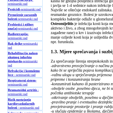
kasna ne gnojna posljedica infekcija g
seminarski rad
i javlja se 1-4 sedmice nakon infekcije 
Pesticidi
-seminarski rad
Najviše se oštećuje endokard zalistaka
reumatske groznice. Bolest je uzroko
Prenošenje zaraznih
kompleks bakterije odlaže u glomelura
bolesti
-seminarski rad
Osteomijelitis
je infekcija kosti koja m
Probiotici i njihov
aktivno i živo, a zbog mnogobrojnih krvn
značaj
-seminarski rad
zagađene rane) u krv i izazivaju infekc
Radioterapija
-
manje ozljede kosti koja je uslijedila dv
seminarski rad
npr. furunkula.
Rak dojke
-seminarski
rad
1.3. Mjere sprečavanja i suzb
Rehabilitacija nakon
akutnog infarkta
Za sprečavanje širenja streptokoknih in
miokarda
-seminarski
rad
-zdravstveno prosvjećivanje o načinu pr
kako bi se spriječila pojava komplikacij
Refrakcija i kontaktno
-važnu ulogu u sprječavanju prijenosa i
lece
- seminarski rad
pripreme i konzumiranja hrane
Respiratorni sistem
-
-konzumirati kuhano ili pasterizirano m
seminarski rad
-oboljele osobe ,posebno djeca, ne bi s
Reumatoidni artritis
-
početka antibiotske terapije
seminarski rad
-otkrivanje oboljelih, posebno u dječjim
Rizik nastajanja
-pravilno pranje i eventualno dezinfekc
kardiovaskularnih
provjetravanje prostorije i pranje rublja
bolesti
- seminarski rad
-u slučaju epidemije u školama, dječji