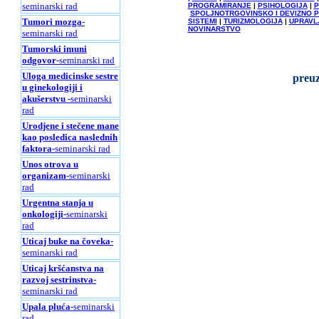
seminarski rad
PROGRAMIRANJE
|
PSIHOLOGIJA
|
P
SPOLJNOTRGOVINSKO I DEVIZNO 
Tumori mozga
-
SISTEMI
|
TURIZMOLOGIJA
|
UPRAVL
NOVINARSTVO
seminarski rad
Tumorski imuni
odgovor
-seminarski rad
Uloga medicinske sestre
preuz
u ginekologiji i
akušerstvu
-seminarski
rad
Urodjene i stečene mane
kao posledica naslednih
faktora
-seminarski rad
Unos otrova u
organizam
-seminarski
rad
Urgentna stanja u
onkologiji
-seminarski
rad
Uticaj buke na čoveka
-
seminarski rad
Uticaj kršćanstva na
razvoj sestrinstva
-
seminarski rad
Upala pluća
-seminarski
rad