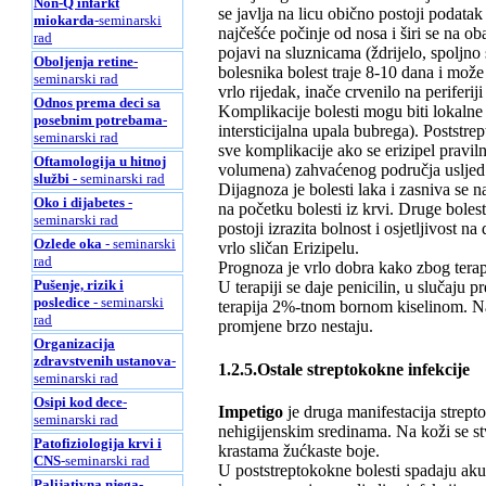
Non-Q infarkt
se javlja na licu obično postoji podatak 
miokarda
-seminarski
najčešće počinje od nosa i širi se na ob
rad
pojavi na sluznicama (ždrijelo, spoljno
Oboljenja retine
-
bolesnika bolest traje 8-10 dana i može 
seminarski rad
vrlo rijedak, inače crvenilo na periferi
Odnos prema deci sa
Komplikacije bolesti mogu biti lokalne (c
posebnim potrebama
-
intersticijalna upala bubrega). Poststre
seminarski rad
sve komplikacije ako se erizipel praviln
Oftamologija u hitnoj
volumena) zahvaćenog područja usljed o
službi
- seminarski rad
Dijagnoza je bolesti laka i zasniva se na
Oko i dijabetes
-
na početku bolesti iz krvi. Druge boles
seminarski rad
postoji izrazita bolnost i osjetljivost na
Ozlede oka
- seminarski
vrlo sličan Erizipelu.
rad
Prognoza je vrlo dobra kako zbog terap
Pušenje, rizik i
U terapiji se daje penicilin, u slučaju pr
posledice
- seminarski
terapija 2%-tnom bornom kiselinom. Na 
rad
promjene brzo nestaju.
Organizacija
zdravstvenih ustanova
-
1.2.5.Ostale streptokokne infekcije
seminarski rad
Osipi kod dece
-
Impetigo
je druga manifestacija strepto
seminarski rad
nehigijenskim sredinama. Na koži se stv
Patofiziologija krvi i
krastama žućkaste boje.
CNS
-seminarski rad
U poststreptokokne bolesti spadaju aku
Palijativna njega
-