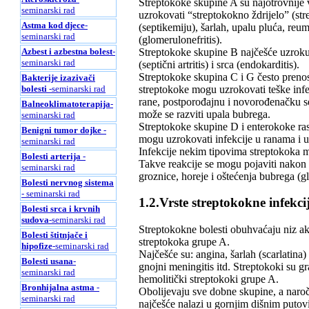
Streptokoke skupine A su najotrovnije 
seminarski rad
uzrokovati “streptokokno ždrijelo” (strep
Astma kod djece
-
(septikemiju), šarlah, upalu pluća, re
seminarski rad
(glomerulonefritis).
Streptokoke skupine B najčešće uzrokuj
Azbest i azbestna bolest
-
seminarski rad
(septični artritis) i srca (endokarditis).
Streptokoke skupina C i G često prenose 
Bakterije izazivači
streptokoke mogu uzrokovati teške infek
bolesti
-seminarski rad
rane, postporođajnu i novorođenačku sep
Balneoklimatoterapija
-
može se razviti upala bubrega.
seminarski rad
Streptokoke skupine D i enterokoke ras
Benigni tumor dojke
-
mogu uzrokovati infekcije u ranama i 
seminarski rad
Infekcije nekim tipovima streptokoka mo
Bolesti arterija
-
Takve reakcije se mogu pojaviti nakon 
seminarski rad
groznice, horeje i oštećenja bubrega (gl
Bolesti nervnog sistema
- seminarski rad
1.2.Vrste streptokokne infekci
Bolesti srca i krvnih
sudova
-seminarski rad
Streptokokne bolesti obuhvaćaju niz ak
Bolesti štitnjače i
streptokoka grupe A.
hipofize
-seminarski rad
Najčešće su: angina, šarlah (scarlatina) i 
Bolesti usana
-
gnojni meningitis itd. Streptokoki su gr
seminarski rad
hemolitički streptokoki grupe A.
Bronhijalna astma
-
Obolijevaju sve dobne skupine, a naroči
seminarski rad
najčešće nalazi u gornjim dišnim putovim