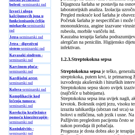
Dijagnoza šarlaha se postavlja na osno
bolesti
-seminarski rad
laboratorijskih analiza. Izolacija uzročn
Izvori i uloga
Pregled mokraće kod šarlaha je obaveza
kalcijumovih jona u
Početak šarlaha je nespecifičan i može bi
funkcionisanju ćelija
miokarda
-seminarski
mononukleoza, angine izazvane virusima
rad
rubeolu, morbile varičelu itd.
Kauzalna terapija šarlaha podrazumijeva 
Jetra
-seminarski rad
alergičan na penicilin. Higijensko dijete
Jetra - digestivni
infektivan.
sistem
-seminarski rad
Kavasaki sindrom
-
1.2.3.Streptokokna sepsa
seminarski rad
Karcinom pluća
-
Streptokokna sepsa
je teško, generali
seminarski rad
streptokoka, putem krvi, iz primarnog ža
Kardijalni arest
-
iszvođenju akušerskih i hirurških interv
seminarski rad
Streptokoknu sepsu skoro uvijek izaziv
Kolera
-seminarski rad
(najčešće u babinjama).
Komplikacije kod
Streptokokna sepsa ima uvijek nagli, ak
lečenja tumora
-
krvotok. Bolesnik osjeti jezu, visoku t
seminarski rad
izrazita tahikardija (ubrzan rad srca) 
Korekcija kralježnice
bolovi u mišićima, suh jezik i usne. Na 
pomoću kineziterapije
-
Pažljivim pregledom pacijenta često se 
seminarski rad
nakon porođaja ili pobačaja.
Konjuktivitis
-
Prognoza je dosta dobra ako je terapij
seminarski rad