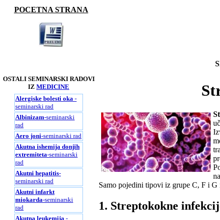
POCETNA STRANA
S
OSTALI SEMINARSKI RADOVI
St
IZ
MEDICINE
Alergiske bolesti oka
-
seminarski rad
St
Albinizam
-seminarski
uč
rad
Iz
Aero joni
-seminarski rad
me
Akutna ishemija donjih
tr
extremiteta
-seminarski
pr
rad
Po
Akutni hepatitis
-
na
seminarski rad
Samo pojedini tipovi iz grupe C, F i G
Akutni infarkt
miokarda
-seminarski
1. Streptokokne infekcij
rad
Akutna leukemija
-