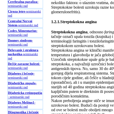
Cerebralna paraliza
-
nekoliko faktora: o ulaznim vratima, do
seminarski rad
Streptokokne bolesti uzrokuju razne ko
Ciroza jetre
-seminarski
glomerulonefritis).
rad
Centralni Nervni
1.2.1.Streptokokna angina
Sistem
-seminarski rad
Codex Alimentarius
-
Streptokokna angina
, odnosno
faring
seminarski rad
tačnije označi upala tonzila (krajnika) i
Daunov sindrom
-
terminologiji faringitis i tonzilofaring
seminarski rad
streptokokom uzrokovanu bolest.
Streptokokna angina se klinički manife
Delovanje i struktura
narkotika
-seminarski
temperatura i glavobolja te jača grlobo
rad
Uzročnik streptokokne upale grla je bak
streptokoka, a najvažniji uzročnici bole
Dečije zarazne bolesti
-
seminarski rad
antigenskih tipova. No, samo 30 do 40% 
gornjeg dijela respiratornog sistema. St
Dijabetes i lečenje
-
tokom cijele godine, ali češće u hladni
seminarski rad
(sporadično), ali i u manjim epidemija
Dijabetičko stopalo
-
starijih od 40 godina streptokokna angin
seminarski rad
kapljičnim putem te direktnim ili posre
Dijabeticka retinopatija
porodičnim kontaktima.
- seminarski rad
Nakon preboljenja angine stiče se imunit
Dijabetes Melitus1
-
uzrokovao bolest. Budući da postoji veli
seminarski rad
od ove se bolesti može oboljeti mnogo p
Dijagnostika i lečenje