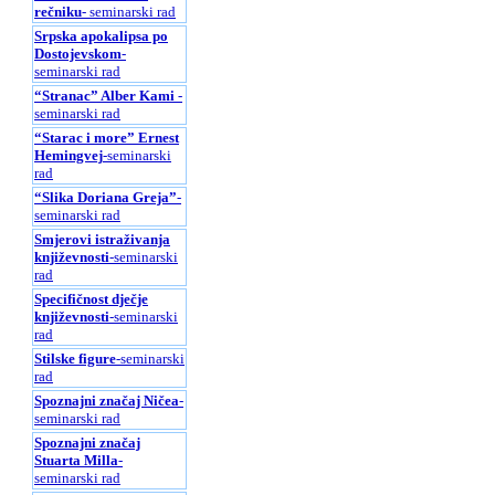
rečniku
- seminarski rad
Srpska apokalipsa po
Dostojevskom
-
seminarski rad
“Stranac” Alber Kami
-
seminarski rad
“Starac i more” Ernest
Hemingvej
-seminarski
rad
“Slika Doriana Greja”
-
seminarski rad
Smjerovi istraživanja
književnosti
-seminarski
rad
Specifičnost dječje
književnosti
-seminarski
rad
Stilske figure
-seminarski
rad
Spoznajni značaj Ničea
-
seminarski rad
Spoznajni značaj
Stuarta Milla
-
seminarski rad