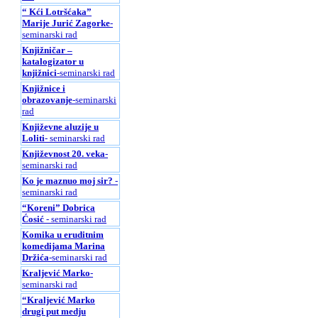
“ Kći Lotršćaka”
Marije Jurić Zagorke
-
seminarski rad
Knjižničar –
katalogizator u
knjižnici
-seminarski rad
Knjižnice i
obrazovanje
-seminarski
rad
Književne aluzije u
Loliti
- seminarski rad
Književnost 20. veka
-
seminarski rad
Ko je maznuo moj sir?
-
seminarski rad
“Koreni” Dobrica
Ćosić
- seminarski rad
Komika u eruditnim
komedijama Marina
Držića
-seminarski rad
Kraljević Marko
-
seminarski rad
“Kraljević Marko
drugi put medju