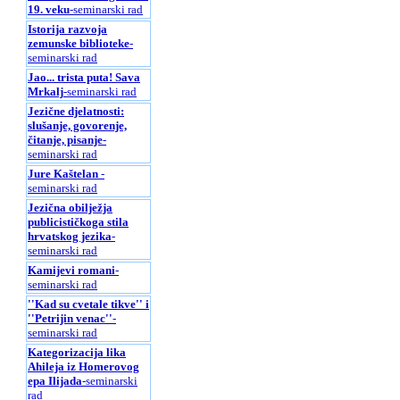
19. veku
-seminarski rad
Istorija razvoja
zemunske biblioteke
-
seminarski rad
Jao... trista puta! Sava
Mrkalj
-seminarski rad
Jezične djelatnosti:
slušanje, govorenje,
čitanje, pisanje
-
seminarski rad
Jure Kaštelan
-
seminarski rad
Jezična obilježja
publicističkoga stila
hrvatskog jezika
-
seminarski rad
Kamijevi romani
-
seminarski rad
''Kad su cvetale tikve'' i
''Petrijin venac''
-
seminarski rad
Kategorizacija lika
Ahileja iz Homerovog
epa Ilijada
-seminarski
rad