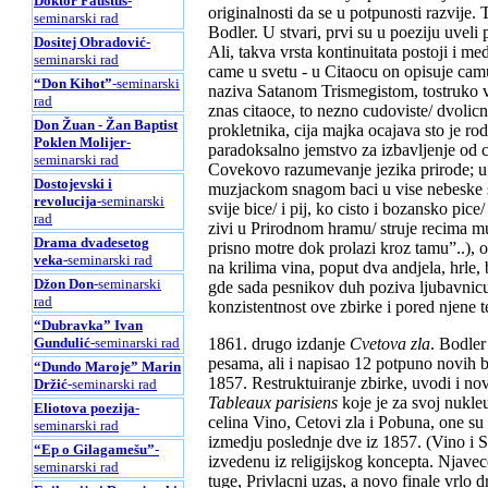
Doktor Faustus
-
originalnosti da se u potpunosti razvije. 
seminarski rad
Bodler. U stvari, prvi su u poeziju uvel
Dositej Obradović
-
Ali, takva vrsta kontinuitata postoji i
seminarski rad
came u svetu - u Citaocu on opisuje cam
“Don Kihot”
-seminarski
naziva Satanom Trismegistom, tostruko vel
rad
znas citaoce, to nezno cudoviste/ dvolicn
Don Žuan - Žan Baptist
prokletnika, cija majka ocajava sto je ro
Poklen Molijer
-
paradoksalno jemstvo za izbavljenje od 
seminarski rad
Covekovo razumevanje jezika prirode; u 
Dostojevski i
muzjackom snagom baci u vise nebeske 
revolucija
-seminarski
svije bice/ i pij, ko cisto i bozansko p
rad
zivi u Prirodnom hramu/ struje recima m
Drama dvadesetog
prisno motre dok prolazi kroz tamu”..), 
veka
-seminarski rad
na krilima vina, poput dva andjela, hrle
Džon Don
-seminarski
gde sada pesnikov duh poziva ljubavnicu
rad
konzistentnost ove zbirke i pored njene 
“Dubravka” Ivan
Gundulić
-seminarski rad
1861. drugo izdanje
Cvetova zla
. Bodler
pesama, ali i napisao 12 potpuno novih b
“Dundo Maroje” Marin
1857. Restruktuiranje zbirke, uvodi i nov
Držić
-seminarski rad
Tableaux parisiens
koje je za svoj nukleu
Eliotova poezija
-
celina Vino, Cetovi zla i Pobuna, one su
seminarski rad
izmedju poslednje dve iz 1857. (Vino i 
“Ep o Gilagamešu”
-
izvedenu iz religijskog koncepta. Njavece
seminarski rad
tuge, Privlacni uzas, a novo finale vrlo