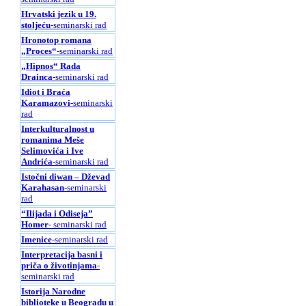
Hrvatski jezik u 19.
stoljeću
-seminarski rad
Hronotop romana
„Proces“
-seminarski rad
„Hipnos“ Rada
Drainca
-seminarski rad
Idiot i Braća
Karamazovi
-seminarski
rad
Interkulturalnost u
romanima Meše
Selimovića i Ive
Andrića
-seminarski rad
Istočni diwan – Dževad
Karahasan
-seminarski
rad
“Ilijada i Odiseja”
Homer
- seminarski rad
Imenice
-seminarski rad
Interpretacija basni i
priča o životinjama
-
seminarski rad
Istorija Narodne
biblioteke u Beogradu u