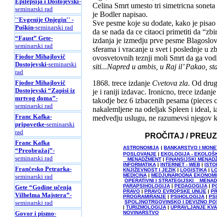
Epilepsija i Dostojevski
-
Celina Smrt umesto tri simetricna soneta s
seminarski rad
je Bodler napisao.
''Evgenije Onjegin'' -
Sve pesme koje su dodate, kako je pisao 
Puškin
-seminarski rad
da se nada da ce citaoci primetiti da “z
“Faust” Gete
-
izdanja je izmedju prve pesme Blagoslov
seminarski rad
sferama i vracanje u svet i poslednje u z
Fjodor Mihajlovič
ovosvetovnih teznji moli Smrt da ga vod
Dostojevski
-seminarski
siti...Napred u ambis, u Raj il’ Pakao, 
rad
Fjodor Mihajlovič
1868. trece izdanje
Cvetova zla
. Od drug
Dostojevski “Zapisi iz
je i raniji izdavac. Ironicno, trece izdan
mrtvog doma”
-
takodje bez 6 izbacenih pesama (pieces 
seminarski rad
nakalemljene na odeljak Spleen i ideal, ia
Franc Kafka-
medvedju uslugu, ne razumevsi njegov k
pripovetke
-seminarski
rad
PROČITAJ / PREU
Franc Kafka
ASTRONOMIJA
|
BANKARSTVO I MONE
“Preobražaj”
-
POSLOVANJE
|
EKOLOGIJA - EKOLOŠ
seminarski rad
MENADŽMENT
|
FINANSIJSKI MENAD
INFORMATIKA
|
INTERNET - WEB
|
ISTO
Frančesko Petrarka
-
KNJIŽEVNOST I JEZIK
|
LOGISTIKA
|
L
MEDICINA
|
MEDJUNARODNA EKONOMI
seminarski rad
OPERATIVNI I STRATEGIJSKI MENA
PARAPSIHOLOGIJA
|
PEDAGOGIJA
|
P
Gete “Godine učenja
PRAVO
|
PRAVO EVROPSKE UNIJE
|
P
Vilhelma Majstera”
-
PROGRAMIRANJE
|
PSIHOLOGIJA
|
PS
seminarski rad
SPOLJNOTRGOVINSKO I DEVIZNO P
|
TURIZMOLOGIJA
|
UPRAVLJANJE KVA
Govor i pismo
-
NOVINARSTVO