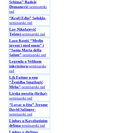
Srbima” Radoje
Domanović
-seminarski
rad
“Kralj Edip” Sofoklo
-
seminarski rad
Lav Nikolajevič
Tolstoj
-seminarski rad
Laza Kostić “Medju
javom i med snom” i
“Santa Maria della
Salute”
-seminarski rad
Legenda o Velikom
inkvizitoru
-seminarski
rad
Lik Fatime u epu
“Ženidba Smailagić
Meha”
-seminarski rad
Lirska poezija (lirika)
-
seminarski rad
“
Lovac u žitu” Jerome
David Salinger
-
seminarski rad
Ljubav u Kavabatinim
delima
-seminarski rad
Ljubav u djelima