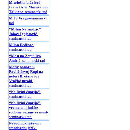
Mitološka bića kod
Ivane Brlić Mažuranić i
Tolkiena
-seminarski rad
Mit o Vragu
-seminarski
rad
“Milan Narandžić”
Jakov Ignjatović
-
seminarski rad
Milan Dedinac
-
seminarski rad
“Most na Žepi” Ivo
Andrić
- seminarski rad
Motiv ponora u
Pavličićevoj Rupi na
nebu i Brešanovoj
Vražjoj utrobi
-
seminarski rad
“Na Drini ćuprija”
-
seminarski rad
“Na Drini ćuprija”-
vremena i ljudske
sudbine vezane za most
-
seminarski rad
Narodni, književni i
standardni jezik
-