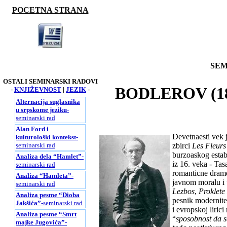
POCETNA STRANA
SEM
OSTALI SEMINARSKI RADOVI
BODLEROV (18
-
KNJIŽEVNOST
|
JEZIK
-
Alternacija suglasnika
u srpskome jeziku
-
seminarski rad
Alan Ford i
Devetnaesti vek j
kulturološki kontekst
-
seminarski rad
zbirci
Les Fleurs
burzoaskog estab
Analiza dela “Hamlet”
-
iz 16. veka - Tas
seminarski rad
romanticne drame
Analiza “Hamleta”
-
javnom moralu i 
seminarski rad
Lezbos
,
Proklete
Analiza pesme “Dioba
pesnik modernitet
Jakšića”
-seminarski rad
i evropskoj lirici 
Analiza pesme “Smrt
“
sposobnost da s
majke Jugovića”
-