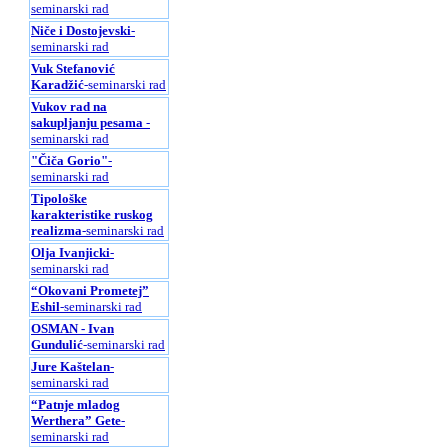
seminarski rad
Niče i Dostojevski
-
seminarski rad
Vuk Stefanović
Karadžić
-seminarski rad
Vukov rad na
sakupljanju pesama
-
seminarski rad
"Čiča Gorio"
-
seminarski rad
Tipološke
karakteristike ruskog
realizma
-seminarski rad
Olja Ivanjicki
-
seminarski rad
“Okovani Prometej”
Eshil
-seminarski rad
OSMAN - Ivan
Gundulić
-seminarski rad
Jure Kaštelan
-
seminarski rad
“Patnje mladog
Werthera” Gete
-
seminarski rad