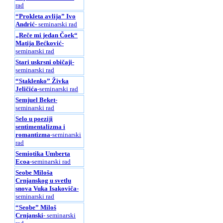
rad
“Prokleta avlija” Ivo
Andrić
- seminarski rad
„Reče mi jedan Čoek“
Matija Bećković
-
seminarski rad
Stari uskrsni običaji
-
seminarski rad
“Staklenko” Živka
Jeličića
-seminarski rad
Semjuel Beket
-
seminarski rad
Selo u poeziji
sentimentalizma i
romantizma
-seminarski
rad
Semiotika Umberta
Ecoa
-seminarski rad
Seobe Miloša
Crnjanskog u svetlu
snova Vuka Isakoviča
-
seminarski rad
“Seobe” Miloš
Crnjanski
- seminarski