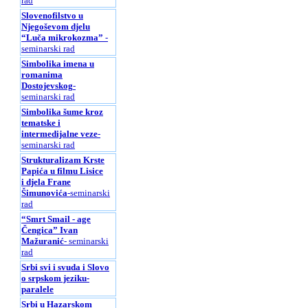
rad
Slovenofilstvo u
Njegoševom djelu
“Luča mikrokozma”
-
seminarski rad
Simbolika imena u
romanima
Dostojevskog
-
seminarski rad
Simbolika šume kroz
tematske i
intermedijalne veze
-
seminarski rad
Strukturalizam Krste
Papića u filmu Lisice
i djela Frane
Šimunovića
-seminarski
rad
“Smrt Smail - age
Čengica” Ivan
Mažuranić
- seminarski
rad
Srbi svi i svuda i Slovo
o srpskom jeziku-
paralele
Srbi u Hazarskom