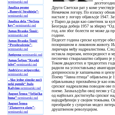
seminarski rad
десетогоди
Analiza pesme
Други Светски рат у коме учествује
„Banović Strahinja“
-
Немачком логору. По изласку обнављ
seminarski rad
настале у логору објављује 1947. З
Analiza dela “Nečista
у Париз да ради као саветник за ку
krv”
-seminarski rad
Београда добија 1957 за збирку “Од
год, али због болести не може да п
Antun Branko Šimić
-
seminarski rad
године.
Педесет година српске културе обе
Antun Branko Šimić
позоришном и ликовном животу. Иак
“Preobraženja”
-
seminarski rad
лиричара међу надреалистима. След
истакла лиризам, непосредност и м
Antigona
-seminarski rad
песничко стваралаштво сабрано је у
Antun Šoljan “Kratki
Током двадесетих и тридесетих год
izlet”
-seminarski rad
радили на успостављању авангардн
Andrićeve pripovetke
-
доприносила је хапшењима и цензур
seminarski rad
Поему “Јавна птица” објављена је 1
„Ako jedne zimske noći
објављивању прихваћена је као из
neki putnik“ Italo
српског надреализма поводом ове п
Kalvino
-seminarski rad
поеме. Захваљујући овој песми у Ср
August Šenoa “Seljačka
од најбољих достигнућа српског на
buna”
-seminarski rad
најодређенији у својим тежњама. О
August Šenoa
преобразбе у супротан модел литера
“Zlatarevo zlato”
-
друштвеном револуцијом.
seminarski rad