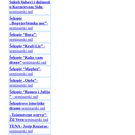
Sukob ljubavi i dužnosti
u Kornejevom Sidu
-
seminarski rad
Šekspir
„Bogojavljenska noć”
-
seminarski rad
Šekspir “Bura”
-
seminarski rad
Šekspir “Kralj Lir”
-
seminarski rad
Šekspir “Kako vam
drago”
-seminarski rad
Šekspir “Magbet”
-
seminarski rad
Šekspir „Otelo”
-
seminarski rad
Šekspir “Romeo i Julijа
”
- seminarski rad
Šekspirove istorijske
drame
-seminarski rad
„Tajanstveno ostrvo“-
Žil Vern
-seminarski rad
TENA - Josip Kozarac
-
seminarski rad