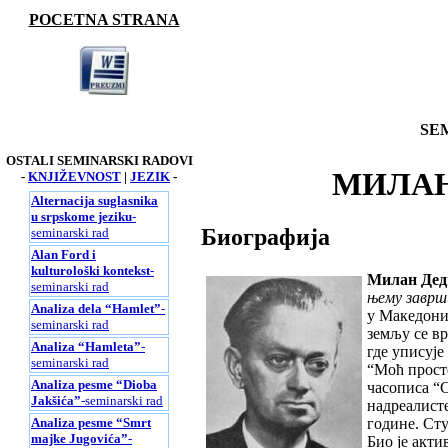
POCETNA STRANA
SE
OSTALI SEMINARSKI RADOVI
MИЛАН 
-
KNJIŽEVNOST
|
JEZIK
-
Alternacija suglasnika
u srpskome jeziku
-
Биографија
seminarski rad
Alan Ford i
kulturološki kontekst
-
Милан Дед
seminarski rad
њему заврши
Analiza dela “Hamlet”
-
у Македони
seminarski rad
земљу се в
Analiza “Hamleta”
-
где уписује
seminarski rad
“Моћ прост
Analiza pesme “Dioba
часописа “С
Jakšića”
-seminarski rad
надреалисте
Analiza pesme “Smrt
године. Сту
majke Jugovića”
-
Био је акти