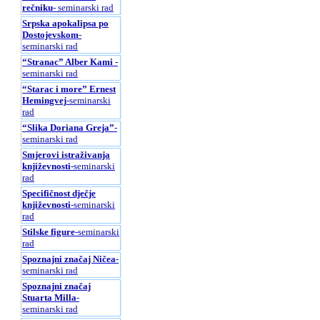
rečniku
- seminarski rad
Srpska apokalipsa po
Dostojevskom
-
seminarski rad
“Stranac” Alber Kami
-
seminarski rad
“Starac i more” Ernest
Hemingvej
-seminarski
rad
“Slika Doriana Greja”
-
seminarski rad
Smjerovi istraživanja
književnosti
-seminarski
rad
Specifičnost dječje
književnosti
-seminarski
rad
Stilske figure
-seminarski
rad
Spoznajni značaj Ničea
-
seminarski rad
Spoznajni značaj
Stuarta Milla
-
seminarski rad