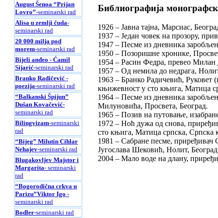
August Šenoa “Prijan
Библиографија монографск
Lovro”
-seminarski rad
Alisa u zemlji čuda
-
1926 – Јавна тајна, Марсиас, Београ
seminarski rad
1937 – Један човек на прозору, при
20 000 milja pod
1947 – Песме из дневника заробљени
morem
-seminarski rad
1950 – Позоришне хронике, Просвет
Bijeli anđeo - Ćamil
1954 – Расин Федра, превео Милан 
Sijarić
-seminarski rad
1957 – Од немила до недрага, Нолит
Branko Radičević -
1963 – Бранко Радичевић, Руковет 
poezija
-seminarski rad
књижевност у сто књига, Матица ср
1964 – Песме из дневника заробље
“Balkanski Špijun”
Dušan Kovačević
-
Милуновића, Просвета, Београд.
seminarski rad
1965 – Позив на путовање, изабране
1972 – Ноћ дужа од снова, приређи
Bilingvizam
-seminarski
rad
сто књига, Матица српска, Српска 
1981 – Сабране песме, приређивач
“Bijeg” Milutin Cihlar
Југослава Шековић, Нолит, Београд
Nehajev
-seminarski rad
2004 – Мало воде на длану, приређи
Blugakovljev Majstor i
Margarita
- seminarski
rad
“Bogorodična crkva u
Parizu”Viktor Igo
-
seminarski rad
Bodler
-seminarski rad