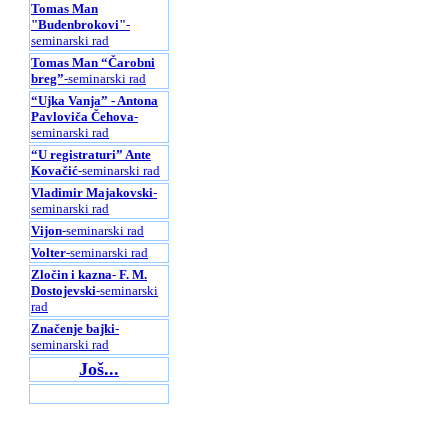
Tomas Man
"Budenbrokovi"
-
seminarski rad
Tomas Man “Čarobni
breg”
-seminarski rad
“Ujka Vanja” - Antona
Pavloviča Čehova
-
seminarski rad
“U registraturi” Ante
Kovačić
-seminarski rad
Vladimir Majakovski
-
seminarski rad
Vijon
-seminarski rad
Volter
-seminarski rad
Zločin i kazna- F. M.
Dostojevski
-seminarski
rad
Značenje bajki
-
seminarski rad
Još...