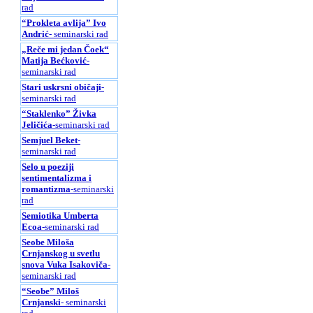
rad
“Prokleta avlija” Ivo
Andrić
- seminarski rad
„Reče mi jedan Čoek“
Matija Bećković
-
seminarski rad
Stari uskrsni običaji
-
seminarski rad
“Staklenko” Živka
Jeličića
-seminarski rad
Semjuel Beket
-
seminarski rad
Selo u poeziji
sentimentalizma i
romantizma
-seminarski
rad
Semiotika Umberta
Ecoa
-seminarski rad
Seobe Miloša
Crnjanskog u svetlu
snova Vuka Isakoviča
-
seminarski rad
“Seobe” Miloš
Crnjanski
- seminarski