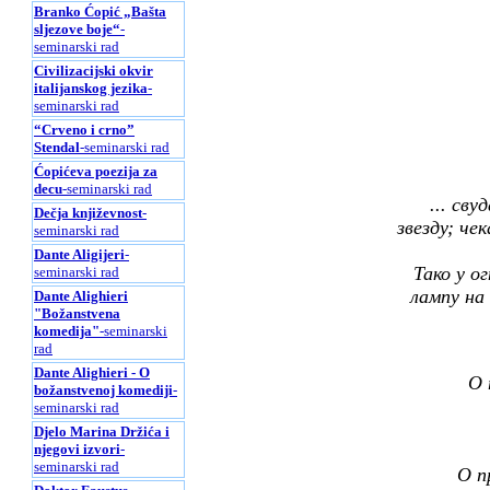
Branko Ćopić „Bašta
sljezove boje“
-
seminarski rad
Civilizacijski okvir
italijanskog jezika
-
seminarski rad
“Crveno i crno”
Stendal
-seminarski rad
Ćopićeva poezija za
decu
-seminarski rad
... сву
Dečja književnost
-
звезду; че
seminarski rad
Dante Aligijeri
-
Тако у о
seminarski rad
лампу на 
Dante Alighieri
"Božanstvena
komedija"
-seminarski
rad
Dante Alighieri - O
О 
božanstvenoj komediji
-
seminarski rad
Djelo Marina Držića i
njegovi izvori
-
seminarski rad
О п