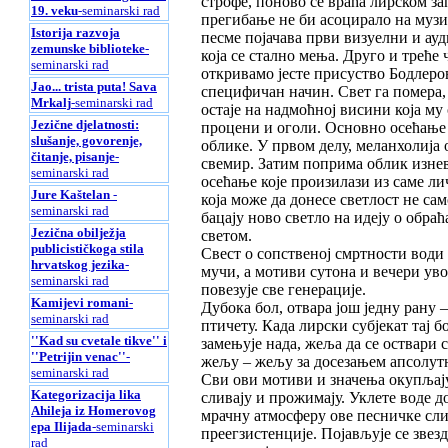
строфе, поново се враћа лирском за
19. veku
-seminarski rad
прегибање не би асоцирало на музи
Istorija razvoja
песме појачава први визуелни и ауд
zemunske biblioteke
-
која се стално мења. Друго и треће
seminarski rad
откривамо јесте присуство Бодлеро
Jao... trista puta! Sava
специфичан начин. Свет га помера, 
Mrkalj
-seminarski rad
остаје на надмоћној висини која му 
Jezične djelatnosti:
процени и оголи. Основно осећање у
slušanje, govorenje,
облике. У првом делу, меланхолија 
čitanje, pisanje
-
свемир. Затим поприма облик изневе
seminarski rad
осећање које произилази из саме л
Jure Kaštelan
-
која може да донесе светлост не са
seminarski rad
бацају ново светло на идеју о обра
Jezična obilježja
светом.
publicističkoga stila
Свест о сопственој смртности води
hrvatskog jezika
-
мучи, а мотиви сутона и вечери увод
seminarski rad
повезује све генерације.
Kamijevi romani
-
Дубока бол, отвара још једну рану 
seminarski rad
птичету. Када лирски субјекат тај 
''Kad su cvetale tikve'' i
замењује нада, жеља да се оствари 
''Petrijin venac''
-
жељу – жељу за досезањем апсолутн
seminarski rad
Сви ови мотиви и значења окупљају 
Kategorizacija lika
сливају и прожимају. Уклете воде д
Ahileja iz Homerovog
мрачну атмосферу ове песничке сли
epa Ilijada
-seminarski
преегзистенције. Појављује се звез
rad