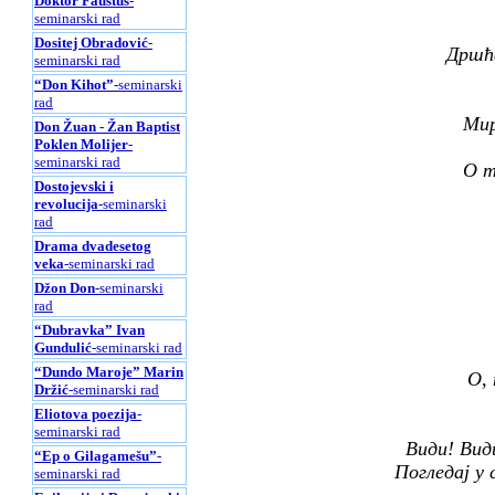
Doktor Faustus
-
seminarski rad
Dositej Obradović
-
Дршћ
seminarski rad
“Don Kihot”
-seminarski
rad
Мир
Don Žuan - Žan Baptist
Poklen Molijer
-
seminarski rad
О т
Dostojevski i
revolucija
-seminarski
rad
Drama dvadesetog
veka
-seminarski rad
Džon Don
-seminarski
rad
“Dubravka” Ivan
Gundulić
-seminarski rad
“Dundo Maroje” Marin
О, 
Držić
-seminarski rad
Eliotova poezija
-
seminarski rad
Види! Види
“Ep o Gilagamešu”
-
Погледај у 
seminarski rad