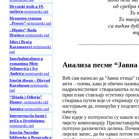
од сребра 
Hrvatski jezik u 19.
stoljeću
-seminarski rad
То 
Hronotop romana
То твоја
„Proces“
-seminarski rad
са видом дуб
„Hipnos“ Rada
ви
Drainca
-seminarski rad
Idiot i Braća
................................................
Karamazovi
-seminarski
rad
Interkulturalnost u
Анализа песме “Јавна
romanima Meše
Selimovića i Ive
Andrića
-seminarski rad
Већ сам написао да “Јавна птица” с
Istočni diwan – Dževad
анти – поема, како је обично нази
Karahasan
-seminarski
надреалистичког стваралаштва осло
rad
први план стављају естетику произ
“Ilijada i Odiseja”
стварања путем које се откривају с
Homer
- seminarski rad
настојањем да, понирући у подсвес
Imenice
-seminarski rad
начелу.
Interpretacija basni i
Ове идеје у потпуности су нашле из
priča o životinjama
-
чврсту композицију. Прелиставајући
seminarski rad
потпуно различитих целина. Почињ
Istorija Narodne
лирски запис, да би одмах потом по
biblioteke u Beogradu u