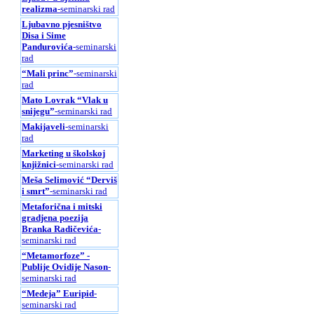
realizma
-seminarski rad
Ljubavno pjesništvo
Disa i Sime
Pandurovića
-seminarski
rad
“Mali princ”
-seminarski
rad
Mato Lovrak “Vlak u
snijegu”
-seminarski rad
Makijaveli
-seminarski
rad
Marketing u školskoj
knjižnici
-seminarski rad
Meša Selimović “Derviš
i smrt”
-seminarski rad
Metaforična i mitski
gradjena poezija
Branka Radičevića
-
seminarski rad
“Metamorfoze” -
Publije Ovidije Nason
-
seminarski rad
“Medeja” Euripid
-
seminarski rad