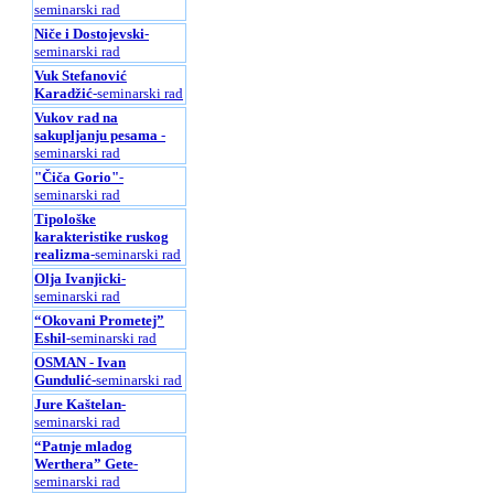
seminarski rad
Niče i Dostojevski
-
seminarski rad
Vuk Stefanović
Karadžić
-seminarski rad
Vukov rad na
sakupljanju pesama
-
seminarski rad
"Čiča Gorio"
-
seminarski rad
Tipološke
karakteristike ruskog
realizma
-seminarski rad
Olja Ivanjicki
-
seminarski rad
“Okovani Prometej”
Eshil
-seminarski rad
OSMAN - Ivan
Gundulić
-seminarski rad
Jure Kaštelan
-
seminarski rad
“Patnje mladog
Werthera” Gete
-
seminarski rad