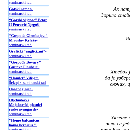
seminarski rad
Ах натр
Gotski roman
-
seminarski rad
Зорило стад
“Gorski vijenac” Petar
II Petrović Njegoš
-
seminarski rad
“Gospoda Glembajevi”
н
Miroslav Krleža
-
seminarski rad
Grafički “anglicizmi”
-
seminarski rad
“Gospođa Bovary”
Gustave Flaubert
-
Хтедох ј
seminarski rad
да је узбе
“Hamlet” Vilijam
Šekspir
- seminarski rad
скочих, ц
Hasanaginica
-
seminarski rad
Hljebnikov i
Majakovski-pjesnici
ruske avangarde
-
seminarski rad
Уклете л
“Homo balcanicus,
зала се је
homo heroicus ”
-
што ћеш ми 
seminarski rad