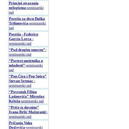
Principi stvaranja
nelogizma
-seminarski
rad
Poezija za decu Duška
Trifunovića
-seminarski
rad
Poezija - Federico
Garcia Lorca
-
seminarski rad
“Pod drugim suncem”
-
seminarski rad
“Portret umjetnika u
mladosti”
-seminarski
rad
“Pop Ćira i Pop Spira”
Stevan Sremac
-
seminarski rad
“Povratak Filipa
Latinovića” Miroslav
Krleža
-seminarski rad
“Priče iz davnine”
Ivana Brlić Mažuranić
-
seminarski rad
Pričanja Vuka
Dojčevića
-seminarski