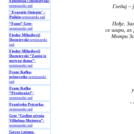
Epilepsija i Dostojevski
-
Гледај – 
seminarski rad
''Evgenije Onjegin'' -
Puškin
-seminarski rad
Пође. Заг
“Faust” Gete
-
seminarski rad
се шири, ах 
Fjodor Mihajlovič
Мотри Зор
Dostojevski
-seminarski
rad
Fjodor Mihajlovič
Dostojevski “Zapisi iz
mrtvog doma”
-
seminarski rad
Franc Kafka-
pripovetke
-seminarski
rad
Franc Kafka
у
“Preobražaj”
-
seminarski rad
-
Frančesko Petrarka
-
seminarski rad
Gete “Godine učenja
Vilhelma Majstera”
-
seminarski rad
Govor i pismo
-