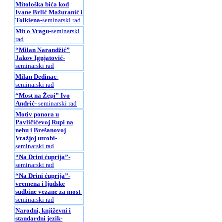
Mitološka bića kod
Ivane Brlić Mažuranić i
Tolkiena
-seminarski rad
Mit o Vragu
-seminarski
rad
“Milan Narandžić”
Jakov Ignjatović
-
seminarski rad
Milan Dedinac
-
seminarski rad
“Most na Žepi” Ivo
Andrić
- seminarski rad
Motiv ponora u
Pavličićevoj Rupi na
nebu i Brešanovoj
Vražjoj utrobi
-
seminarski rad
“Na Drini ćuprija”
-
seminarski rad
“Na Drini ćuprija”-
vremena i ljudske
sudbine vezane za most
-
seminarski rad
Narodni, književni i
standardni jezik
-