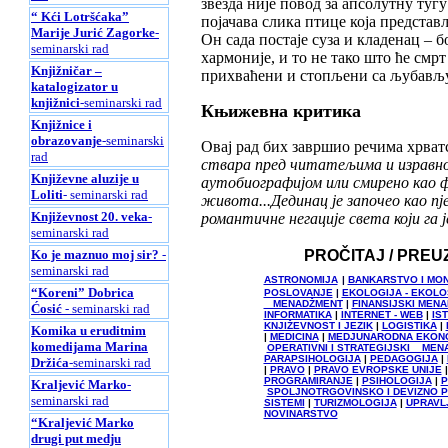
звезда није повод за апсолутну тугу
“ Kći Lotršćaka”
појачава слика птице која представ
Marije Jurić Zagorke
-
Он сада постаје суза и кладенац – 
seminarski rad
хармоније, и то не тако што ће смр
Knjižničar –
прихваћени и стопљени са љубављу
katalogizator u
knjižnici
-seminarski rad
Књижевна критика
Knjižnice i
obrazovanje
-seminarski
Овај рад бих завршио речима хрва
rad
ствара пред читатељима и изравно
Književne aluzije u
аутобиографијом или смирено као ф
Loliti
- seminarski rad
живота...Дединац је започео као п
Književnost 20. veka
-
романтичне негације света који га 
seminarski rad
PROČITAJ / PREU
Ko je maznuo moj sir?
-
seminarski rad
ASTRONOMIJA
|
BANKARSTVO I MO
“Koreni” Dobrica
POSLOVANJE
|
EKOLOGIJA - EKOL
MENADŽMENT
|
FINANSIJSKI MEN
Ćosić
- seminarski rad
INFORMATIKA
|
INTERNET - WEB
|
IS
KNJIŽEVNOST I JEZIK
|
LOGISTIKA
|
Komika u eruditnim
|
MEDICINA
|
MEDJUNARODNA EKON
komedijama Marina
OPERATIVNI I STRATEGIJSKI MEN
PARAPSIHOLOGIJA
|
PEDAGOGIJA
|
Držića
-seminarski rad
|
PRAVO
|
PRAVO EVROPSKE UNIJE
PROGRAMIRANJE
|
PSIHOLOGIJA
|
P
Kraljević Marko
-
SPOLJNOTRGOVINSKO I DEVIZNO 
seminarski rad
SISTEMI
|
TURIZMOLOGIJA
|
UPRAVL
NOVINARSTVO
“Kraljević Marko
drugi put medju