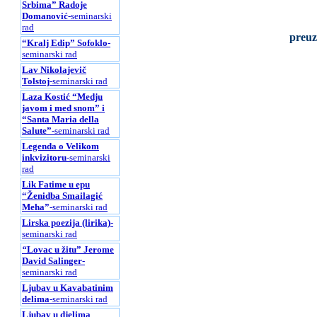
Srbima” Radoje
Domanović
-seminarski
rad
preuz
“Kralj Edip” Sofoklo
-
seminarski rad
Lav Nikolajevič
Tolstoj
-seminarski rad
Laza Kostić “Medju
javom i med snom” i
“Santa Maria della
Salute”
-seminarski rad
Legenda o Velikom
inkvizitoru
-seminarski
rad
Lik Fatime u epu
“Ženidba Smailagić
Meha”
-seminarski rad
Lirska poezija (lirika)
-
seminarski rad
“
Lovac u žitu” Jerome
David Salinger
-
seminarski rad
Ljubav u Kavabatinim
delima
-seminarski rad
Ljubav u djelima