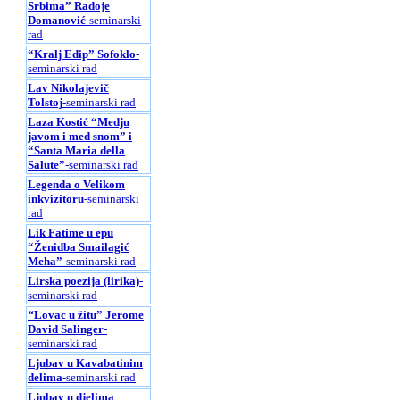
Srbima” Radoje
Domanović
-seminarski
rad
“Kralj Edip” Sofoklo
-
seminarski rad
Lav Nikolajevič
Tolstoj
-seminarski rad
Laza Kostić “Medju
javom i med snom” i
“Santa Maria della
Salute”
-seminarski rad
Legenda o Velikom
inkvizitoru
-seminarski
rad
Lik Fatime u epu
“Ženidba Smailagić
Meha”
-seminarski rad
Lirska poezija (lirika)
-
seminarski rad
“
Lovac u žitu” Jerome
David Salinger
-
seminarski rad
Ljubav u Kavabatinim
delima
-seminarski rad
Ljubav u djelima