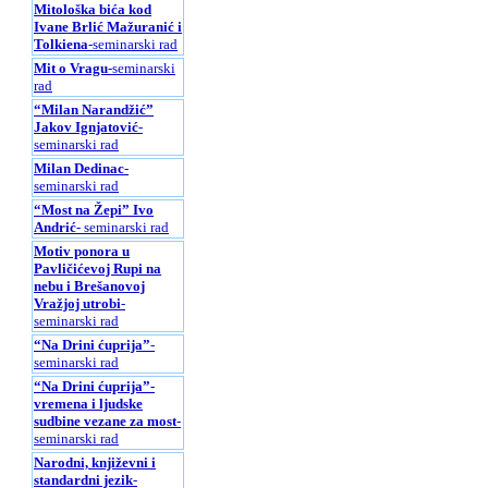
Mitološka bića kod
Ivane Brlić Mažuranić i
Tolkiena
-seminarski rad
Mit o Vragu
-seminarski
rad
“Milan Narandžić”
Jakov Ignjatović
-
seminarski rad
Milan Dedinac
-
seminarski rad
“Most na Žepi” Ivo
Andrić
- seminarski rad
Motiv ponora u
Pavličićevoj Rupi na
nebu i Brešanovoj
Vražjoj utrobi
-
seminarski rad
“Na Drini ćuprija”
-
seminarski rad
“Na Drini ćuprija”-
vremena i ljudske
sudbine vezane za most
-
seminarski rad
Narodni, književni i
standardni jezik
-