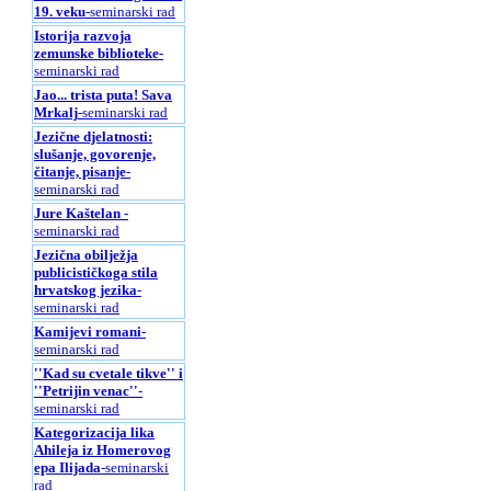
19. veku
-seminarski rad
Istorija razvoja
zemunske biblioteke
-
seminarski rad
Jao... trista puta! Sava
Mrkalj
-seminarski rad
Jezične djelatnosti:
slušanje, govorenje,
čitanje, pisanje
-
seminarski rad
Jure Kaštelan
-
seminarski rad
Jezična obilježja
publicističkoga stila
hrvatskog jezika
-
seminarski rad
Kamijevi romani
-
seminarski rad
''Kad su cvetale tikve'' i
''Petrijin venac''
-
seminarski rad
Kategorizacija lika
Ahileja iz Homerovog
epa Ilijada
-seminarski
rad