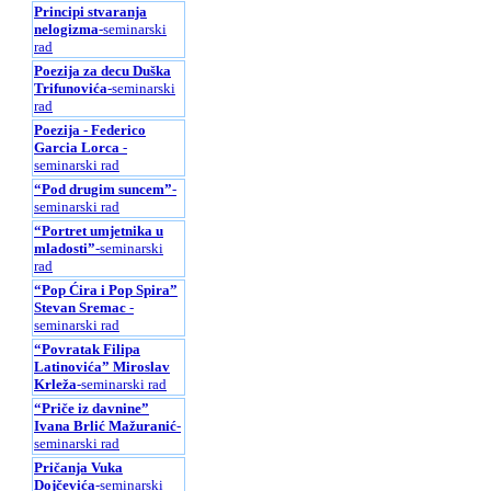
Principi stvaranja
nelogizma
-seminarski
rad
Poezija za decu Duška
Trifunovića
-seminarski
rad
Poezija - Federico
Garcia Lorca
-
seminarski rad
“Pod drugim suncem”
-
seminarski rad
“Portret umjetnika u
mladosti”
-seminarski
rad
“Pop Ćira i Pop Spira”
Stevan Sremac
-
seminarski rad
“Povratak Filipa
Latinovića” Miroslav
Krleža
-seminarski rad
“Priče iz davnine”
Ivana Brlić Mažuranić
-
seminarski rad
Pričanja Vuka
Dojčevića
-seminarski