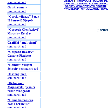
SISTEMI
|
PROIZVODNI I USLUŽNI M
seminarski rad
PSIHOPATOLOGIJA
|
RAČUNOVODST
|
SPORT - MENADŽMENT U SPORTU
|
Gotski roman
-
KVALITETOM
|
UPRAVLJANJE PROM
seminarski rad
“Gorski vijenac” Petar
II Petrović Njegoš
-
seminarski rad
preuzm
“Gospoda Glembajevi”
Miroslav Krleža
-
seminarski rad
Grafički “anglicizmi”
-
seminarski rad
“Gospođa Bovary”
Gustave Flaubert
-
seminarski rad
“Hamlet” Vilijam
Šekspir
- seminarski rad
Hasanaginica
-
seminarski rad
Hljebnikov i
Majakovski-pjesnici
ruske avangarde
-
seminarski rad
“Homo balcanicus,
homo heroicus ”
-
seminarski rad