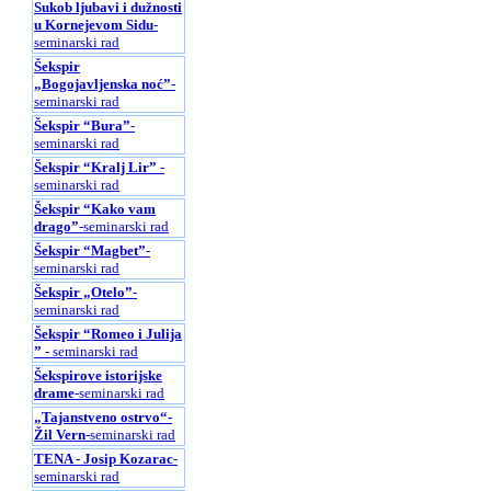
Sukob ljubavi i dužnosti
u Kornejevom Sidu
-
seminarski rad
Šekspir
„Bogojavljenska noć”
-
seminarski rad
Šekspir “Bura”
-
seminarski rad
Šekspir “Kralj Lir”
-
seminarski rad
Šekspir “Kako vam
drago”
-seminarski rad
Šekspir “Magbet”
-
seminarski rad
Šekspir „Otelo”
-
seminarski rad
Šekspir “Romeo i Julijа
”
- seminarski rad
Šekspirove istorijske
drame
-seminarski rad
„Tajanstveno ostrvo“-
Žil Vern
-seminarski rad
TENA - Josip Kozarac
-
seminarski rad