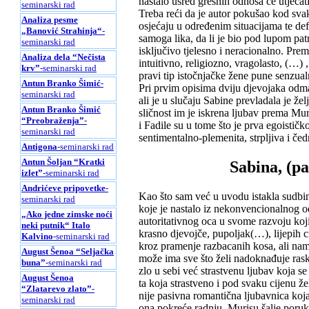
nastalo usred grešnih odnosa će utjecati
seminarski rad
Treba reći da je autor pokušao kod sva
Analiza pesme
osjećaju u određenim situacijama te def
„Banović Strahinja“
-
samoga lika, da li je bio pod lupom pat
seminarski rad
isključivo tjelesno i neracionalno. Prem
Analiza dela “Nečista
intuitivno, religiozno, vragolasto, (
krv”
-seminarski rad
pravi tip istočnjačke žene pune senzualn
Antun Branko Šimić
-
Pri prvim opisima dviju djevojaka odmah
seminarski rad
ali je u slučaju Sabine prevladala je že
Antun Branko Šimić
sličnost im je iskrena ljubav prema Mu
“Preobraženja”
-
i Fadile su u tome što je prva egoistič
seminarski rad
sentimentalno-plemenita, strpljiva i če
Antigona
-seminarski rad
Antun Šoljan “Kratki
Sabina, (p
izlet”
-seminarski rad
Andrićeve pripovetke
-
Kao što sam već u uvodu istakla sudbina
seminarski rad
koje je nastalo iz nekonvencionalnog od
„Ako jedne zimske noći
autoritativnog oca u svome razvoju koj
neki putnik“ Italo
krasno djevojče, pupoljak(…), lijepih crt
Kalvino
-seminarski rad
kroz pramenje razbacanih kosa, ali nam 
August Šenoa “Seljačka
može ima sve što želi nadoknađuje ras
buna”
-seminarski rad
zlo u sebi već strastvenu ljubav koja se 
August Šenoa
ta koja strastveno i pod svaku cijenu ž
“Zlatarevo zlato”
-
nije pasivna romantična ljubavnica koja
seminarski rad
ona pokreće radnju, Murisu šalje poruku 