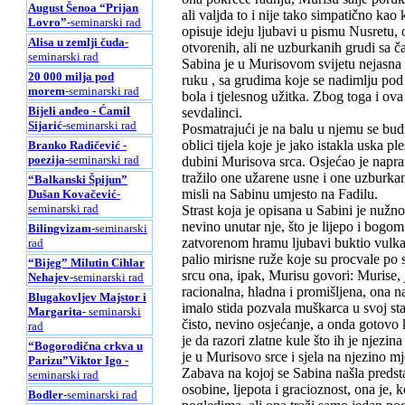
August Šenoa “Prijan
ali valjda to i nije tako simpatično k
Lovro”
-seminarski rad
opisuje ideju ljubavi u pismu Nusretu, 
Alisa u zemlji čuda
-
otvorenih, ali ne uzburkanih grudi sa
seminarski rad
Sabina je u Murisovom svijetu nejasna s
20 000 milja pod
ruku , sa grudima koje se nadimlju pod 
morem
-seminarski rad
bola i tjelesnog užitka. Zbog toga i ov
Bijeli anđeo - Ćamil
sevdalinci.
Sijarić
-seminarski rad
Posmatrajući je na balu u njemu se bud
oblici tijela koje je jako istakla uska p
Branko Radičević -
poezija
-seminarski rad
dubini Murisova srca. Osjećao je napra
tražilo one užarene usne i one uzburka
“Balkanski Špijun”
misli na Sabinu umjesto na Fadilu.
Dušan Kovačević
-
seminarski rad
Strast koja je opisana u Sabini je nužno 
nevino unutar nje, što je lijepo i bog
Bilingvizam
-seminarski
zatvorenom hramu ljubavi buktio vulkansk
rad
palio mirisne ruže koje su procvale po 
“Bijeg” Milutin Cihlar
srcu ona, ipak, Murisu govori: Murise, 
Nehajev
-seminarski rad
racionalna, hladna i promišljena, ona na
Blugakovljev Majstor i
imalo stida pozvala muškarca u svoj sta
Margarita
- seminarski
čisto, nevino osjećanje, a onda gotovo kl
rad
je da razori zlatne kule što ih je njezin
“Bogorodična crkva u
je u Murisovo srce i sjela na njezino mj
Parizu”Viktor Igo
-
Zabava na kojoj se Sabina našla predsta
seminarski rad
osobine, ljepota i gracioznost, ona je,
Bodler
-seminarski rad