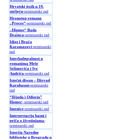
Hrvatski jezik u 19.
stoljeću
-seminarski rad
Hronotop romana
„Proces“
-seminarski rad
„Hipnos“ Rada
Drainca
-seminarski rad
Idiot i Braća
Karamazovi
-seminarski
rad
Interkulturalnost u
romanima Meše
Selimovića i Ive
Andrića
-seminarski rad
Istočni diwan – Dževad
Karahasan
-seminarski
rad
“Ilijada i Odiseja”
Homer
- seminarski rad
Imenice
-seminarski rad
Interpretacija basni i
priča o životinjama
-
seminarski rad
Istorija Narodne
biblioteke u Beogradu u