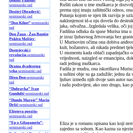
Doktor Faustus
-
Rušiti zakon u ime muškarca je dozvoljen
seminarski rad
prema njoj imaju zaštitnički odnos, ona
Dositej Obradović
-
Putanja kojom se njen lik razvija je uz
seminarski rad
naklonjenost id-u nju dovela do destruk
“Don Kihot”
-seminarski
jaka, odvažna...Izgledala velika, oči joj
rad
Fadilina odluka da spase Murisa ima u 
Don Žuan - Žan Baptist
je izraz ljubavnog žrtvovanja bez grani
Poklen Molijer
-
U Murisovim očima ona dobiva anđeoski
seminarski rad
kult, božanstvo, ali nikada predmet tjel
Dostojevski i
U momentu kada oblači zapadnjačko odij
revolucija
-seminarski
vrijednosti, naizgled se emancipira, do
rad
radi jednog muškarca.
Drama dvadesetog
Fadila je mudra, ona iskorištava Muriso
veka
-seminarski rad
u suštini obje su ga zadužile; jednu da 
Džon Don
-seminarski
ljubav između njih dvoje sam autor nas
rad
i našu podsvijest, ako ono drugo, kao p
“Dubravka” Ivan
Gundulić
-seminarski rad
“Dundo Maroje” Marin
Držić
-seminarski rad
Eliotova poezija
-
seminarski rad
“Ep o Gilagamešu”
-
Eliza je u romanu opisana kao koji nema
seminarski rad
zajedno sa sobom. Kao kazna za njezin 