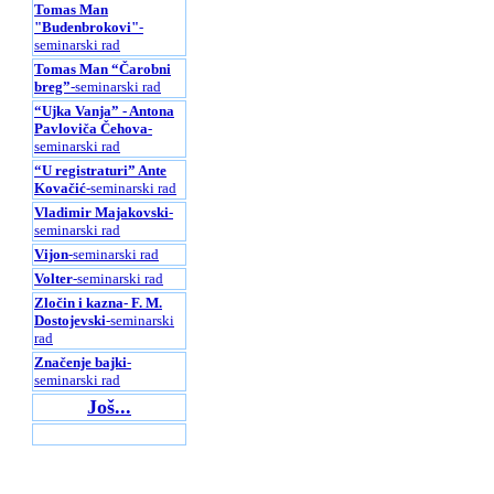
Tomas Man
"Budenbrokovi"
-
seminarski rad
Tomas Man “Čarobni
breg”
-seminarski rad
“Ujka Vanja” - Antona
Pavloviča Čehova
-
seminarski rad
“U registraturi” Ante
Kovačić
-seminarski rad
Vladimir Majakovski
-
seminarski rad
Vijon
-seminarski rad
Volter
-seminarski rad
Zločin i kazna- F. M.
Dostojevski
-seminarski
rad
Značenje bajki
-
seminarski rad
Još...