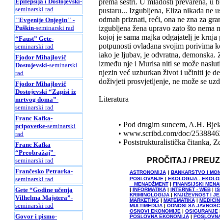
prema sestri. U mladosti prevarena, u b
Epilepsija i Dostojevski
-
seminarski rad
pustaru... Izgubljena, Eliza nikada ne 
odmah priznati, reći, ona ne zna za gran
''Evgenije Onjegin'' -
izgubljena žena upravo zato što nema m
Puškin
-seminarski rad
kojoj je sama majka odgajatelj je krnja
“Faust” Gete
-
potpunosti ovladana svojim porivima koj
seminarski rad
iako je ljubav, je odvratna, demonska.
Fjodor Mihajlovič
između nje i Murisa niti se može naslutit
Dostojevski
-seminarski
njezin već uzburkan život i učiniti je 
rad
doživjeti prosvjetljenje, ne može se uz
Fjodor Mihajlovič
Dostojevski “Zapisi iz
Literatura
mrtvog doma”
-
seminarski rad
Franc Kafka-
• Pod drugim suncem, A.H. Bjel
pripovetke
-seminarski
• www.scribd.com/doc/25388463
rad
• Poststrukturalistička čitanka,
Franc Kafka
“Preobražaj”
-
PROČITAJ / PREU
seminarski rad
Frančesko Petrarka
-
ASTRONOMIJA
|
BANKARSTVO I MO
seminarski rad
POSLOVANJE
|
EKOLOGIJA - EKOL
MENADŽMENT
|
FINANSIJSKI MEN
Gete “Godine učenja
|
INFORMATIKA
|
INTERNET - WEB
|
I
KRIMINOLOGIJA
|
KNJIŽEVNOST I JE
Vilhelma Majstera”
-
MARKETING
|
MATEMATIKA
|
MEDICI
seminarski rad
MULTIMEDIJA
|
ODNOSI SA JAVNOŠ
OSNOVI EKONOMIJE
|
OSIGURANJE
Govor i pismo
-
POSLOVNA EKONOMIJA
|
POSLOVNA