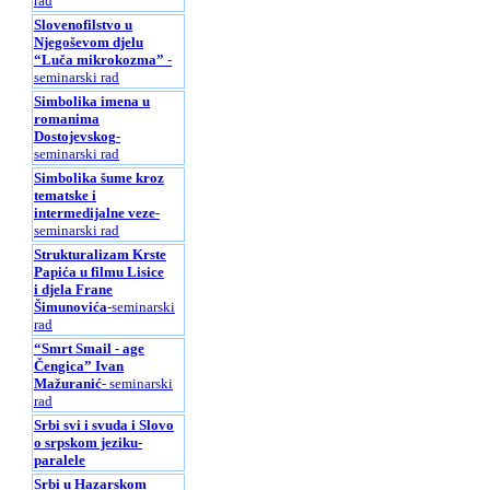
rad
Slovenofilstvo u
Njegoševom djelu
“Luča mikrokozma”
-
seminarski rad
Simbolika imena u
romanima
Dostojevskog
-
seminarski rad
Simbolika šume kroz
tematske i
intermedijalne veze
-
seminarski rad
Strukturalizam Krste
Papića u filmu Lisice
i djela Frane
Šimunovića
-seminarski
rad
“Smrt Smail - age
Čengica” Ivan
Mažuranić
- seminarski
rad
Srbi svi i svuda i Slovo
o srpskom jeziku-
paralele
Srbi u Hazarskom