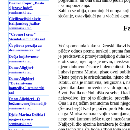
pogledima, ali ona traži samo jedan po
Branko Ćopić „Bašta
i samopouzdanja.
sljezove boje“
-
Sabina se ubija, opominjući onoga koji
seminarski rad
sjećanje, ostavljajući ga u vječitoj ago
Civilizacijski okvir
italijanskog jezika
-
Fa
seminarski rad
“Crveno i crno”
Stendal
-seminarski rad
Ćopićeva poezija za
Već spomenula kako su ženski likovi isk
decu
-seminarski rad
piščev odnos prema turskoj i prema fra
je predstavnik prosvjetiteljskog duha ko
Dečja književnost
-
seminarski rad
erotizirana, njen opis je nevin, neiskvar
njene duhovne čistoće i plemenitosti. Is
Dante Aligijeri
-
ljubavi prema Murisu, pisac ovoj public
seminarski rad
Njena pojava je aristokratska, njeno obr
Dante Alighieri
Istoku, ona je intuitivna, religiozna i,
"Božanstvena
vjereniku dane provedene sa drugom, raz
komedija"
-seminarski
rad
život. Fadila ne čini ništa za sebe, i ka
neizvedivo, jer joj to diktiraše, prevel
Dante Alighieri - O
Ona i u najtežim trenutcima brani njego
božanstvenoj komediji
-
seminarski rad
(Šemsi-bey)! Kad je počeo proti Murisu,
da ga Murisa zamara svojim sumnjama, n
Djelo Marina Držića i
nego pod jarmom teške tuge i razočaran
njegovi izvori
-
seminarski rad
Najljepši dio njezina karaktera je činjeni
ona tačno zna šta hoće i zbog toga joj 