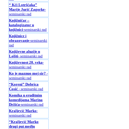
“ Kći Lotršćaka”
Marije Jurić Zagorke
-
seminarski rad
Knjižničar –
katalogizator u
knjižnici
-seminarski rad
Knjižnice i
obrazovanje
-seminarski
rad
Književne aluzije u
Loliti
- seminarski rad
Književnost 20. veka
-
seminarski rad
Ko je maznuo moj sir?
-
seminarski rad
“Koreni” Dobrica
Ćosić
- seminarski rad
Komika u eruditnim
komedijama Marina
Držića
-seminarski rad
Kraljević Marko
-
seminarski rad
“Kraljević Marko
drugi put medju