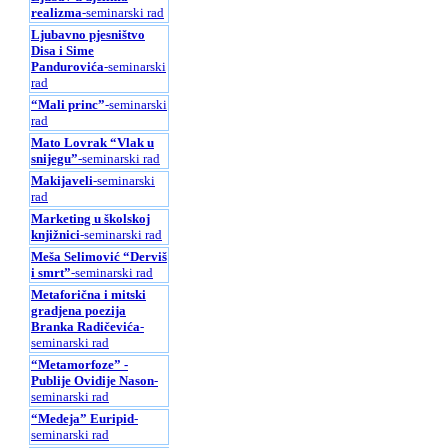
realizma
-seminarski rad
Ljubavno pjesništvo
Disa i Sime
Pandurovića
-seminarski
rad
“Mali princ”
-seminarski
rad
Mato Lovrak “Vlak u
snijegu”
-seminarski rad
Makijaveli
-seminarski
rad
Marketing u školskoj
knjižnici
-seminarski rad
Meša Selimović “Derviš
i smrt”
-seminarski rad
Metaforična i mitski
gradjena poezija
Branka Radičevića
-
seminarski rad
“Metamorfoze” -
Publije Ovidije Nason
-
seminarski rad
“Medeja” Euripid
-
seminarski rad