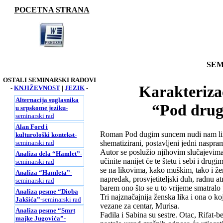
POCETNA STRANA
SEM
OSTALI SEMINARSKI RADOVI
Karakteriza
-
KNJIŽEVNOST
|
JEZIK
-
Alternacija suglasnika
“Pod drug
u srpskome jeziku
-
seminarski rad
Alan Ford i
Roman Pod dugim suncem nudi nam linea
kulturološki kontekst
-
seminarski rad
shematizirani, postavljeni jedni naspram
Autor se poslužio njihovim slučajevima
Analiza dela “Hamlet”
-
učinite nanijet će te štetu i sebi i dr
seminarski rad
se na likovima, kako muškim, tako i že
Analiza “Hamleta”
-
napredak, prosvjetiteljski duh, radnu at
seminarski rad
barem ono što se u to vrijeme smatralo
Analiza pesme “Dioba
Tri najznačajnija ženska lika i ona o ko
Jakšića”
-seminarski rad
vezane za centar, Murisa.
Analiza pesme “Smrt
Fadila i Sabina su sestre. Otac, Rifat-be
majke Jugovića”
-