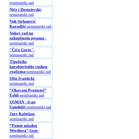
seminarski rad
Niče i Dostojevski
-
seminarski rad
Vuk Stefanović
Karadžić
-seminarski rad
Vukov rad na
sakupljanju pesama
-
seminarski rad
"Čiča Gorio"
-
seminarski rad
Tipološke
karakteristike ruskog
realizma
-seminarski rad
Olja Ivanjicki
-
seminarski rad
“Okovani Prometej”
Eshil
-seminarski rad
OSMAN - Ivan
Gundulić
-seminarski rad
Jure Kaštelan
-
seminarski rad
“Patnje mladog
Werthera” Gete
-
seminarski rad