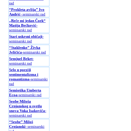
rad
“Prokleta avlija” Ivo
Andrić
- seminarski rad
„Reče mi jedan Čoek“
Matija Bećković
-
seminarski rad
Stari uskrsni običaji
-
seminarski rad
“Staklenko” Živka
Jeličića
-seminarski rad
Semjuel Beket
-
seminarski rad
Selo u poeziji
sentimentalizma i
romantizma
-seminarski
rad
Semiotika Umberta
Ecoa
-seminarski rad
Seobe Miloša
Crnjanskog u svetlu
snova Vuka Isakoviča
-
seminarski rad
“Seobe” Miloš
Crnjanski
- seminarski