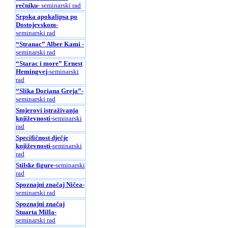
rečniku
- seminarski rad
Srpska apokalipsa po
Dostojevskom
-
seminarski rad
“Stranac” Alber Kami
-
seminarski rad
“Starac i more” Ernest
Hemingvej
-seminarski
rad
“Slika Doriana Greja”
-
seminarski rad
Smjerovi istraživanja
književnosti
-seminarski
rad
Specifičnost dječje
književnosti
-seminarski
rad
Stilske figure
-seminarski
rad
Spoznajni značaj Ničea
-
seminarski rad
Spoznajni značaj
Stuarta Milla
-
seminarski rad