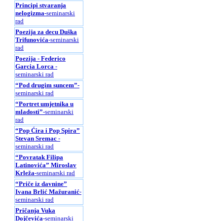
Principi stvaranja
nelogizma
-seminarski
rad
Poezija za decu Duška
Trifunovića
-seminarski
rad
Poezija - Federico
Garcia Lorca
-
seminarski rad
“Pod drugim suncem”
-
seminarski rad
“Portret umjetnika u
mladosti”
-seminarski
rad
“Pop Ćira i Pop Spira”
Stevan Sremac
-
seminarski rad
“Povratak Filipa
Latinovića” Miroslav
Krleža
-seminarski rad
“Priče iz davnine”
Ivana Brlić Mažuranić
-
seminarski rad
Pričanja Vuka
Dojčevića
-seminarski