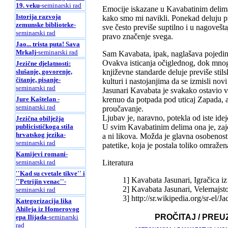
19. veku
-seminarski rad
Emocije iskazane u Kavabatinim delima 
Istorija razvoja
kako smo mi navikli. Ponekad deluju pre
zemunske biblioteke
-
sve često previše suptilno i u nagoveš
seminarski rad
pravo značenje svega.
Jao... trista puta! Sava
Mrkalj
-seminarski rad
Sam Kavabata, ipak, naglašava pojedina
Ovakva isticanja očiglednog, dok mnoge
Jezične djelatnosti:
književne standarde deluje previše stil
slušanje, govorenje,
čitanje, pisanje
-
kulturi i nastojanjima da se izmisli nov
seminarski rad
Jasunari Kavabata je svakako ostavio 
krenuo da potpada pod uticaj Zapada, a
Jure Kaštelan
-
seminarski rad
proučavanje.
Ljubav je, naravno, potekla od iste idej
Jezična obilježja
U svim Kavabatinim delima ona je, zaje
publicističkoga stila
hrvatskog jezika
-
a ni likova. Možda je glavna osobenost
seminarski rad
patetike, koja je postala toliko omražen
Kamijevi romani
-
Literatura
seminarski rad
''Kad su cvetale tikve'' i
1] Kavabata Jasunari, Igračica 
''Petrijin venac''
-
2] Kavabata Jasunari, Velemajst
seminarski rad
3] http://sr.wikipedia.org/sr-el
Kategorizacija lika
Ahileja iz Homerovog
PROČITAJ / PREU
epa Ilijada
-seminarski
rad