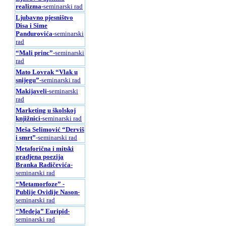
realizma
-seminarski rad
Ljubavno pjesništvo
Disa i Sime
Pandurovića
-seminarski
rad
“Mali princ”
-seminarski
rad
Mato Lovrak “Vlak u
snijegu”
-seminarski rad
Makijaveli
-seminarski
rad
Marketing u školskoj
knjižnici
-seminarski rad
Meša Selimović “Derviš
i smrt”
-seminarski rad
Metaforična i mitski
gradjena poezija
Branka Radičevića
-
seminarski rad
“Metamorfoze” -
Publije Ovidije Nason
-
seminarski rad
“Medeja” Euripid
-
seminarski rad