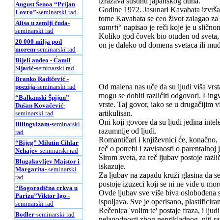
izražava suštinu japanskog duha.
August Šenoa “Prijan
Godine 1972. Jasunari Kavabata izvrša
Lovro”
-seminarski rad
tome Kavabata se ceo život zalagao za 
Alisa u zemlji čuda
-
samrti
“ napisao je reči koje je u slič
seminarski rad
Koliko god čovek bio otuđen od sveta, 
20 000 milja pod
on je daleko od domena svetaca ili mud
morem
-seminarski rad
Bijeli anđeo - Ćamil
Sijarić
-seminarski rad
Branko Radičević -
Od malena nas uče da su ljudi viša vrsta
poezija
-seminarski rad
mogu se dobiti razlićiti odgovori. Lingv
“Balkanski Špijun”
vrste. Taj govor, iako se u drugačijim v
Dušan Kovačević
-
artikulisan.
seminarski rad
Oni koji govore da su ljudi jedina intele
Bilingvizam
-seminarski
razumnije od ljudi.
rad
Romantičari i književnici će, konačno, r
“Bijeg” Milutin Cihlar
reč o potrebi i zavisnosti o parentalnoj 
Nehajev
-seminarski rad
Širom sveta, za reč ljubav postoje različ
Blugakovljev Majstor i
iskazuje.
Margarita
- seminarski
Za ljubav na zapadu kruži glasina da se
rad
postoje izuzeci koji se ni ne vide u mor
“Bogorodična crkva u
Ovde ljubav sve više biva oslobođena sv
Parizu”Viktor Igo
-
ispoljava. Sve je operisano, plastificira
seminarski rad
Rečenica 'volim te' postaje fraza, i lj
Bodler
-seminarski rad
nelagodnosti zbog neprikladnog, niti r