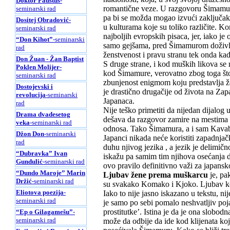
Doktor Faustus
-
romantične veze. U razgovoru Šimamu
seminarski rad
pa bi se možda mogao izvući zaključak d
Dositej Obradović
-
u kulturama koje su toliko različite. K
seminarski rad
najboljih evropskih pisaca, jer, iako je
“Don Kihot”
-seminarski
samo gejšama, pred Šimamurom doživlja
rad
ženstvenost i pravu stranu tek onda ka
Don Žuan - Žan Baptist
S druge strane, i kod muških likova se 
Poklen Molijer
-
kod Šimamure, verovatno zbog toga što 
seminarski rad
zbunjenost enigmom koju predstavlja 
Dostojevski i
je drastično drugačije od života na Zap
revolucija
-seminarski
Japanaca.
rad
Nije teško primetiti da nijedan dijalog
Drama dvadesetog
dešava da razgovor zamire na mestima 
veka
-seminarski rad
odnosa. Tako Šimamura, a i sam Kavaba
Džon Don
-seminarski
Japanci nikada neće koristiti zapadnjačk
rad
duhu njivog jezika , a jezik je delimičn
“Dubravka” Ivan
iskažu pa samim tim njihova osećanja dob
Gundulić
-seminarski rad
ovo pravilo definitivno važi za japansko
“Dundo Maroje” Marin
Ljubav žene prema muškarcu
je, pa
Držić
-seminarski rad
su svakako Komako i Kjoko. Ljubav koj
Eliotova poezija
-
Iako to nije jasno iskazano u tekstu, ni
seminarski rad
je samo po sebi pomalo neshvatljiv poj
prostitutke’. Istina je da je ona slob
“Ep o Gilagamešu”
-
seminarski rad
može da odbije da ide kod klijenata koj