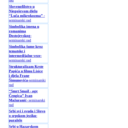
rad
Slovenofilstvo u
Njegoševom djelu
“Luča mikrokozma”
-
seminarski rad
Simbolika imena u
romanima
Dostojevskog
-
seminarski rad
Simbolika šume kroz
tematske i
intermedijalne veze
-
seminarski rad
Strukturalizam Krste
Papića u filmu Lisice
i djela Frane
Šimunovića
-seminarski
rad
“Smrt Smail - age
Čengica” Ivan
Mažuranić
- seminarski
rad
Srbi svi i svuda i Slovo
o srpskom jeziku-
paralele
Srbi u Hazarskom