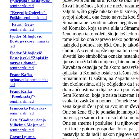
posećivala Šimamuru. Kako se bliži tr
Epilepsija i Dostojevski
-
žrtva i tragičnost, koju ne može razume
seminarski rad
zaljubila, što gejše nikako ne bi smele,
''Evgenije Onjegin'' -
svojoj slobodi, ona često navraća kod 
Puškin
-seminarski rad
Šimamura ne izvodi nikakve negativne 
“Faust” Gete
-
od Komako, koja se sva ulila u Šimamur
seminarski rad
žene mogu tako voleti, što je još jedn
Fjodor Mihajlovič
tome koliko ona zapravo teško podnosi o
Dostojevski
-seminarski
naizgled podnosi stojički. Ona je takođ
rad
čudno. Akcenat uopšte nije na bilo če
Fjodor Mihajlovič
shvatiti kao simbolična oznaka rastanka
Dostojevski “Zapisi iz
ljubavi možda bilo u njemu, bio nemog
mrtvog doma”
-
Kavabata ostavlja priču skoro nezavrš
seminarski rad
odlaska, a Komako ostaje sa lešom Joko
Franc Kafka-
Šimamurom. U suštini, na Zapadu se ve
pripovetke
-seminarski
tim okolnostima, ali je očigledno da i 
rad
dramatičnostima u dijalozima i ponašan
Franc Kafka
Sem Komako, koja je zaista izuzetan i ne
“Preobražaj”
-
svakako zaslužuju pomen. Donekle se mo
seminarski rad
žena koje služe u poljzu svojim muže
Frančesko Petrarka
-
One su žene čije je ponašanje mnogo lak
seminarski rad
pravila, pa samim tim i nisu toliko neu
Gete “Godine učenja
One su smerne i poslušne, i u njihov
Vilhelma Majstera”
-
koji im je gotovo gospodar. Joko, pak, 
seminarski rad
nastavlja to da radi i nakon njegove smr
Govor i pismo
-