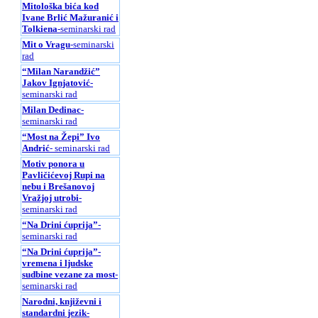
Mitološka bića kod
Ivane Brlić Mažuranić i
Tolkiena
-seminarski rad
Mit o Vragu
-seminarski
rad
“Milan Narandžić”
Jakov Ignjatović
-
seminarski rad
Milan Dedinac
-
seminarski rad
“Most na Žepi” Ivo
Andrić
- seminarski rad
Motiv ponora u
Pavličićevoj Rupi na
nebu i Brešanovoj
Vražjoj utrobi
-
seminarski rad
“Na Drini ćuprija”
-
seminarski rad
“Na Drini ćuprija”-
vremena i ljudske
sudbine vezane za most
-
seminarski rad
Narodni, književni i
standardni jezik
-