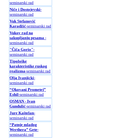
seminarski rad
Niče i Dostojevski
-
seminarski rad
Vuk Stefanović
Karadžić
-seminarski rad
Vukov rad na
sakupljanju pesama
-
seminarski rad
"Čiča Gorio"
-
seminarski rad
Tipološke
karakteristike ruskog
realizma
-seminarski rad
Olja Ivanjicki
-
seminarski rad
“Okovani Prometej”
Eshil
-seminarski rad
OSMAN - Ivan
Gundulić
-seminarski rad
Jure Kaštelan
-
seminarski rad
“Patnje mladog
Werthera” Gete
-
seminarski rad