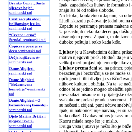
Branko Ćopić „Bašta
Ipak, zapadnjačka ljubav je formalno i
sljezove boje“
-
znaju šta bi od tolike slobode.
seminarski rad
Na Istoku, konkretno u Japanu, su oduv
Civilizacijski okvir
Ljudi iskazuju poštovanje jedni prema
italijanskog jezika
-
Zapadu se persiranje prerasta maltene 
seminarski rad
U poslednjih nekoliko decenija, došlo j
“Crveno i crno”
otvaranjem prema Zapadu, malo izmenio. 
Stendal
-seminarski rad
duboko poštuju i retko kada krše.
Ćopićeva poezija za
decu
-seminarski rad
Ljubav
je u Kavabatinim delima prikaz
motiva njegovih priča. Budući da je u v
Dečja književnost
-
seminarski rad
velikoj meri projavljuju emocije likova,
Ljubav prema ženi
se, na primer, poj
Dante Aligijeri
-
bezazlenija i bezbrižnija se ne može sa 
seminarski rad
opčinjenosti iliti divljenja sa iščuđava
Dante Alighieri
njihove kulture i običaja. Na taj se n
"Božanstvena
odnos bi se jedino mogao obeležiti epit
komedija"
-seminarski
rad
prevazilazi misaone niti prijateljske ok
svakako ne prelazi granicu smernosti.
Dante Alighieri - O
su nečesti i zbijeni, puni učtive snebivlj
božanstvenoj komediji
-
seminarski rad
Ipak, ni naklonost nije naivna, jer su 
kada odlazi. Ovakav odnos je sasvim pr
Djelo Marina Držića i
Kaoru mlađa nego što je mislio.
njegovi izvori
-
seminarski rad
Druga vrsta ljubavi je nešto što je bli
naklonosti, koja, u svoj svojoj dražesno