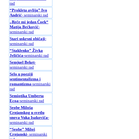
rad
“Prokleta avlija” Ivo
Andrić
- seminarski rad
„Reče mi jedan Čoek“
Matija Bećković
-
seminarski rad
Stari uskrsni običaji
-
seminarski rad
“Staklenko” Živka
Jeličića
-seminarski rad
Semjuel Beket
-
seminarski rad
Selo u poeziji
sentimentalizma i
romantizma
-seminarski
rad
Semiotika Umberta
Ecoa
-seminarski rad
Seobe Miloša
Crnjanskog u svetlu
snova Vuka Isakoviča
-
seminarski rad
“Seobe” Miloš
Crnjanski
- seminarski