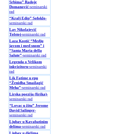
Srbima” Radoje
Domanović
-seminarski
rad
“Kralj Edip” Sofoklo
-
seminarski rad
Lav Nikolajevič
Tolstoj
-seminarski rad
Laza Kostić “Medju
javom i med snom” i
“Santa Maria della
Salute”
-seminarski rad
Legenda o Velikom
inkvizitoru
-seminarski
rad
Lik Fatime u epu
“Ženidba Smailagić
Meha”
-seminarski rad
Lirska poezija (lirika)
-
seminarski rad
“
Lovac u žitu” Jerome
David Salinger
-
seminarski rad
Ljubav u Kavabatinim
delima
-seminarski rad
Ljubav u djelima