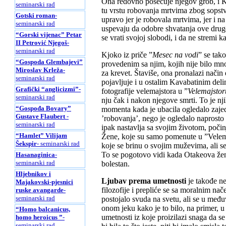
Ona redovno posećuje njegov grob, i 
seminarski rad
tu vrstu robovanja mrtvima zbog sopstv
Gotski roman
-
upravo jer je robovala mrtvima, jer i na
seminarski rad
uspevaju da odobre shvatanja ove drug
“Gorski vijenac” Petar
se vrati svojoj slobodi, i da ne stremi 
II Petrović Njegoš
-
seminarski rad
Kjoko iz priče ”
Mesec na vodi
” se tak
“Gospoda Glembajevi”
provedenim sa njim, kojih nije bilo mn
Miroslav Krleža
-
za krevet. Štaviše, ona pronalazi način
seminarski rad
pojavljuje i u ostalim Kavabatinim deli
Grafički “anglicizmi”
-
fotografije velemajstora u ”
Velemajstor
seminarski rad
nju čak i nakon njegove smrti. To je nj
“Gospođa Bovary”
momenta kada je ubacila ogledalo zajed
Gustave Flaubert
-
’robovanja’, nego je ogledalo naprosto
seminarski rad
ipak nastavlja sa svojim životom, počin
“Hamlet” Vilijam
Žene, koje su samo pomenute u ”Velemaj
Šekspir
- seminarski rad
koje se brinu o svojim muževima, ali se
To se pogotovo vidi kada Otakeova žen
Hasanaginica
-
seminarski rad
bolestan.
Hljebnikov i
Ljubav prema umetnosti
je takođe n
Majakovski-pjesnici
filozofije i prepliće se sa moralnim na
ruske avangarde
-
seminarski rad
postojalo svuda na svetu, ali se u međ
onom jeku kako je to bilo, na primer, 
“Homo balcanicus,
umetnosti iz koje proizilazi snaga da se
homo heroicus ”
-
seminarski rad