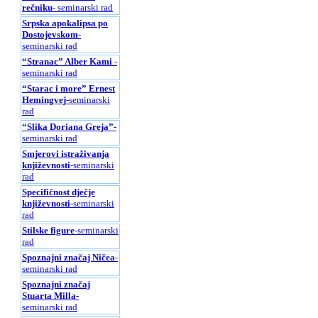
rečniku
- seminarski rad
Srpska apokalipsa po
Dostojevskom
-
seminarski rad
“Stranac” Alber Kami
-
seminarski rad
“Starac i more” Ernest
Hemingvej
-seminarski
rad
“Slika Doriana Greja”
-
seminarski rad
Smjerovi istraživanja
književnosti
-seminarski
rad
Specifičnost dječje
književnosti
-seminarski
rad
Stilske figure
-seminarski
rad
Spoznajni značaj Ničea
-
seminarski rad
Spoznajni značaj
Stuarta Milla
-
seminarski rad