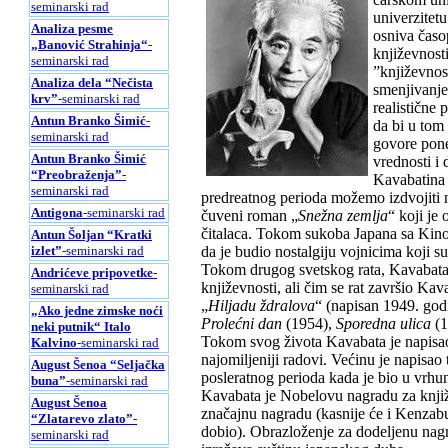
seminarski rad
univerzitet
Analiza pesme
osniva časo
„Banović Strahinja“
-
književnosti
seminarski rad
”književnos
Analiza dela “Nečista
smenjivanje
krv”
-seminarski rad
realistične
Antun Branko Šimić
-
da bi u tom
seminarski rad
govore pone
Antun Branko Šimić
vrednosti i d
“Preobraženja”
-
Kavabatina 
seminarski rad
predreatnog perioda možemo izdvojiti 
Antigona
-seminarski rad
čuveni roman „
Snežna zemlja
“ koji je
čitalaca. Tokom sukoba Japana sa Kin
Antun Šoljan “Kratki
da je budio nostalgiju vojnicima koji su
izlet”
-seminarski rad
Tokom drugog svetskog rata, Kavabata j
Andrićeve pripovetke
-
književnosti, ali čim se rat završio Kav
seminarski rad
„
Hiljadu ždralova
“ (napisan 1949. god
„Ako jedne zimske noći
Prolećni dan
(1954),
Sporedna ulica
(1
neki putnik“ Italo
Tokom svog života Kavabata je napisao 
Kalvino
-seminarski rad
najomiljeniji radovi. Većinu je napisao 
August Šenoa “Seljačka
posleratnog perioda kada je bio u vrhu
buna”
-seminarski rad
Kavabata je Nobelovu nagradu za knjiž
August Šenoa
značajnu nagradu (kasnije će i Kenzabur
“Zlatarevo zlato”
-
dobio). Obrazloženje za dodeljenu nagr
seminarski rad