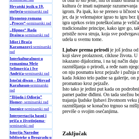
bi bila to što jeste, niti bi imalo smisl
kultura će imati najmanje razumevanja z
Hrvatski jezik u 19.
igrom. Pa ipak, ko se preneo u ličnost 
stoljeću
-seminarski rad
jer, da je velemajstor igrao tu igru bez
Hronotop romana
igra uprkos svim poteškoćama je veličan
„Proces“
-seminarski rad
tradicionalne principe, kako igre go, t
„Hipnos“ Rada
pristiže nova struja, koja sve podvrgava
Drainca
-seminarski rad
udela u svemu tome.
Idiot i Braća
Karamazovi
-seminarski
Ljubav prema prirodi
je još jedna od
rad
koji slave prolaznost, cikluse života.
Interkulturalnost u
iskazano dijalozima, i na taj način daj
romanima Meše
razmišljanja o prirodi, a ređe nam njeg
Selimovića i Ive
on nju posmatra kroz pejzaže i pažnja 
Andrića
-seminarski rad
kada Jokino telo padne sa galerije, on 
Istočni diwan – Dževad
promatrao kroz pejzaže.
Karahasan
-seminarski
Isto tako je jedini put kada on podro
rad
pamet padne điđimi. On tada snežnu beli
“Ilijada i Odiseja”
trajanja ljudske ljubavi životnom veku
Homer
- seminarski rad
razmišljanja se konačno trgnuo sa mišlj
Imenice
-seminarski rad
previše o svojim osećanjima.
Interpretacija basni i
priča o životinjama
-
seminarski rad
Istorija Narodne
Zaključak
biblioteke u Beogradu u