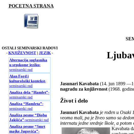
POCETNA STRANA
SE
OSTALI SEMINARSKI RADOVI
Ljuba
-
KNJIŽEVNOST
|
JEZIK
-
Alternacija suglasnika
u srpskome jeziku
-
seminarski rad
Alan Ford i
kulturološki kontekst
-
Jasunari Kavabata
(14. jun 1899 —16.
seminarski rad
nagradu za književnost
(1968. godine
Analiza dela “Hamlet”
-
seminarski rad
Život i delo
Analiza “Hamleta”
-
seminarski rad
Jasunari Kavabata
je rođen u Osaki 1
Analiza pesme “Dioba
veoma mali, pa je živeo samo sa dedom
Jakšića”
-seminarski rad
internatu jedne srednje škole, a potom 
Analiza pesme “Smrt
Kavabata da
majke Jugovića”
-
carskom uni