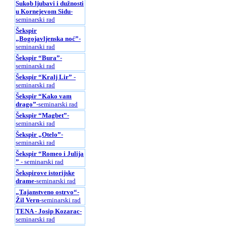
Sukob ljubavi i dužnosti
u Kornejevom Sidu
-
seminarski rad
Šekspir
„Bogojavljenska noć”
-
seminarski rad
Šekspir “Bura”
-
seminarski rad
Šekspir “Kralj Lir”
-
seminarski rad
Šekspir “Kako vam
drago”
-seminarski rad
Šekspir “Magbet”
-
seminarski rad
Šekspir „Otelo”
-
seminarski rad
Šekspir “Romeo i Julijа
”
- seminarski rad
Šekspirove istorijske
drame
-seminarski rad
„Tajanstveno ostrvo“-
Žil Vern
-seminarski rad
TENA - Josip Kozarac
-
seminarski rad