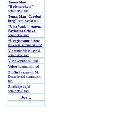
Tomas Man
"Budenbrokovi"
-
seminarski rad
Tomas Man “Čarobni
breg”
-seminarski rad
“Ujka Vanja” - Antona
Pavloviča Čehova
-
seminarski rad
“U registraturi” Ante
Kovačić
-seminarski rad
Vladimir Majakovski
-
seminarski rad
Vijon
-seminarski rad
Volter
-seminarski rad
Zločin i kazna- F. M.
Dostojevski
-seminarski
rad
Značenje bajki
-
seminarski rad
Još...