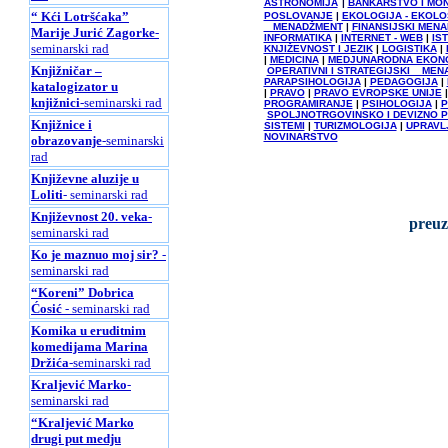
ASTRONOMIJA
|
BANKARSTVO I MO
“ Kći Lotršćaka”
POSLOVANJE
|
EKOLOGIJA - EKOL
MENADŽMENT
|
FINANSIJSKI MEN
Marije Jurić Zagorke
-
INFORMATIKA
|
INTERNET - WEB
|
IS
seminarski rad
KNJIŽEVNOST I JEZIK
|
LOGISTIKA
|
|
MEDICINA
|
MEDJUNARODNA EKON
Knjižničar –
OPERATIVNI I STRATEGIJSKI MEN
PARAPSIHOLOGIJA
|
PEDAGOGIJA
|
katalogizator u
|
PRAVO
|
PRAVO EVROPSKE UNIJE
knjižnici
-seminarski rad
PROGRAMIRANJE
|
PSIHOLOGIJA
|
P
SPOLJNOTRGOVINSKO I DEVIZNO 
Knjižnice i
SISTEMI
|
TURIZMOLOGIJA
|
UPRAVL
NOVINARSTVO
obrazovanje
-seminarski
rad
Književne aluzije u
Loliti
- seminarski rad
Književnost 20. veka
-
preuz
seminarski rad
Ko je maznuo moj sir?
-
seminarski rad
“Koreni” Dobrica
Ćosić
- seminarski rad
Komika u eruditnim
komedijama Marina
Držića
-seminarski rad
Kraljević Marko
-
seminarski rad
“Kraljević Marko
drugi put medju