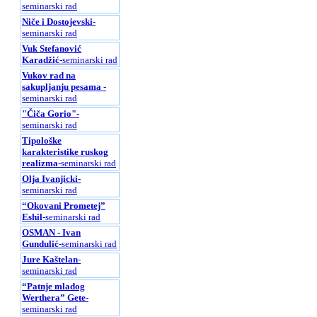
seminarski rad
Niče i Dostojevski
-
seminarski rad
Vuk Stefanović
Karadžić
-seminarski rad
Vukov rad na
sakupljanju pesama
-
seminarski rad
"Čiča Gorio"
-
seminarski rad
Tipološke
karakteristike ruskog
realizma
-seminarski rad
Olja Ivanjicki
-
seminarski rad
“Okovani Prometej”
Eshil
-seminarski rad
OSMAN - Ivan
Gundulić
-seminarski rad
Jure Kaštelan
-
seminarski rad
“Patnje mladog
Werthera” Gete
-
seminarski rad