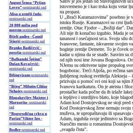
Šatov je još jedan od Stavroginovih uče
August Šenoa “Prijan
istovremeno je i kao trska koju vetar lju
Lovro”
-seminarski rad
na propast.
Alisa u zemlji čuda
-
U „Braći Karamazovima" posebno je važ
seminarski rad
istoku Rusije. Karamazovi su crni ljudi
20 000 milja pod
zemlje. Otac Fjodor – „Božiji dar". Dar
morem
-seminarski rad
Ali nije ih konačno izgubio. Mada je on
Bijeli anđeo - Ćamil
tananost i osećajnost srca. Svoju silu
Sijarić
-seminarski rad
Ivanovne, fantaste, iskvarene svojim v
Branko Radičević -
boginje zemlje Demetre. To je čovek os
poezija
-seminarski rad
kadar u njima da se snađe. Sasvim su d
“Balkanski Špijun”
od njih nosi ime Jovana Bogoslova. On 
Dušan Kovačević
-
NJemu su otkrivene tajne propalog svet
seminarski rad
bogoborac. Treći Aljoša, po rečima sam
Bilingvizam
-seminarski
ljubljenog ruskog svetitelja Alekseja 
rad
prizivaju u pomoć svi oni koji sa njim 
“Bijeg” Milutin Cihlar
Ivanovu karikaturu. On je ateista i filo
Nehajev
-seminarski rad
prostačke kada počne da ih izlaže lake
u lepljivo i smrdljivo blato, koje blag
Blugakovljev Majstor i
Margarita
- seminarski
Adam kod Dostojevskog ne stoji pred s
rad
Kod Dostojevskog žene nemaju svoju su
muževa, te upropaštavaju ili spasavaju o
“Bogorodična crkva u
Parizu”Viktor Igo
-
Adam, izgubila svoje jedinstvo sa Bogom
seminarski rad
Naročito mesto u romanima Dostojevsk
„svagda čista".
Bodler
-seminarski rad