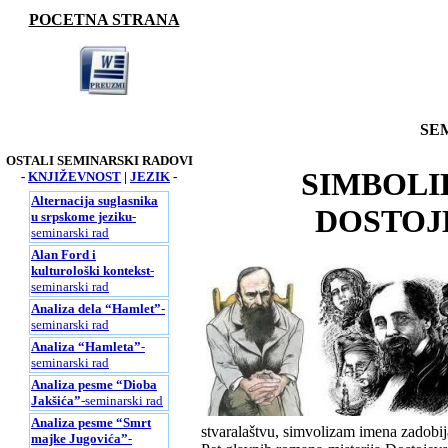
POCETNA STRANA
SE
OSTALI SEMINARSKI RADOVI
SIMBOLI
-
KNJIŽEVNOST
|
JEZIK
-
Alternacija suglasnika
DOSTOJE
u srpskome jeziku
-
seminarski rad
Alan Ford i
kulturološki kontekst
-
seminarski rad
Analiza dela “Hamlet”
-
seminarski rad
Analiza “Hamleta”
-
seminarski rad
Analiza pesme “Dioba
Jakšića”
-seminarski rad
Analiza pesme “Smrt
stvaralaštvu, simvolizam imena zadobij
majke Jugovića”
-