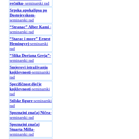
rečniku
- seminarski rad
Srpska apokalipsa po
Dostojevskom
-
seminarski rad
“Stranac” Alber Kami
-
seminarski rad
“Starac i more” Ernest
Hemingvej
-seminarski
rad
“Slika Doriana Greja”
-
seminarski rad
Smjerovi istraživanja
književnosti
-seminarski
rad
Specifičnost dječje
književnosti
-seminarski
rad
Stilske figure
-seminarski
rad
Spoznajni značaj Ničea
-
seminarski rad
Spoznajni značaj
Stuarta Milla
-
seminarski rad