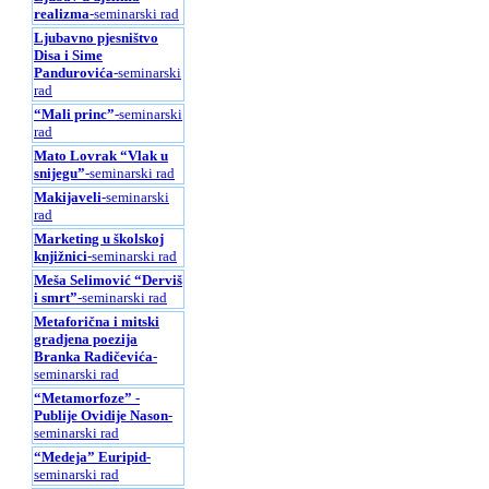
realizma
-seminarski rad
Ljubavno pjesništvo
Disa i Sime
Pandurovića
-seminarski
rad
“Mali princ”
-seminarski
rad
Mato Lovrak “Vlak u
snijegu”
-seminarski rad
Makijaveli
-seminarski
rad
Marketing u školskoj
knjižnici
-seminarski rad
Meša Selimović “Derviš
i smrt”
-seminarski rad
Metaforična i mitski
gradjena poezija
Branka Radičevića
-
seminarski rad
“Metamorfoze” -
Publije Ovidije Nason
-
seminarski rad
“Medeja” Euripid
-
seminarski rad