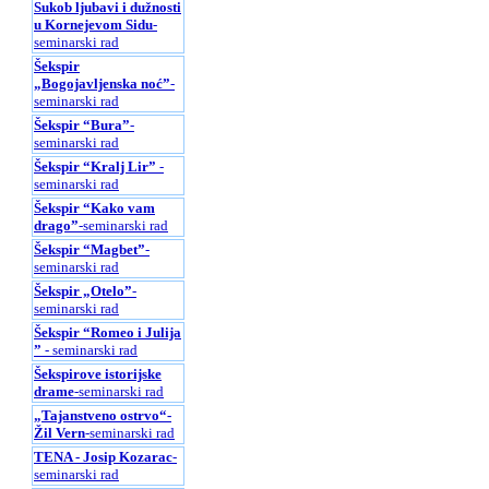
Sukob ljubavi i dužnosti
u Kornejevom Sidu
-
seminarski rad
Šekspir
„Bogojavljenska noć”
-
seminarski rad
Šekspir “Bura”
-
seminarski rad
Šekspir “Kralj Lir”
-
seminarski rad
Šekspir “Kako vam
drago”
-seminarski rad
Šekspir “Magbet”
-
seminarski rad
Šekspir „Otelo”
-
seminarski rad
Šekspir “Romeo i Julijа
”
- seminarski rad
Šekspirove istorijske
drame
-seminarski rad
„Tajanstveno ostrvo“-
Žil Vern
-seminarski rad
TENA - Josip Kozarac
-
seminarski rad