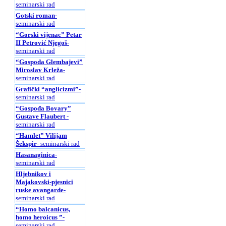
seminarski rad
Gotski roman
-
seminarski rad
“Gorski vijenac” Petar
II Petrović Njegoš
-
seminarski rad
“Gospoda Glembajevi”
Miroslav Krleža
-
seminarski rad
Grafički “anglicizmi”
-
seminarski rad
“Gospođa Bovary”
Gustave Flaubert
-
seminarski rad
“Hamlet” Vilijam
Šekspir
- seminarski rad
Hasanaginica
-
seminarski rad
Hljebnikov i
Majakovski-pjesnici
ruske avangarde
-
seminarski rad
“Homo balcanicus,
homo heroicus ”
-
seminarski rad