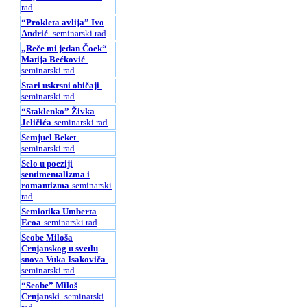
rad
“Prokleta avlija” Ivo
Andrić
- seminarski rad
„Reče mi jedan Čoek“
Matija Bećković
-
seminarski rad
Stari uskrsni običaji
-
seminarski rad
“Staklenko” Živka
Jeličića
-seminarski rad
Semjuel Beket
-
seminarski rad
Selo u poeziji
sentimentalizma i
romantizma
-seminarski
rad
Semiotika Umberta
Ecoa
-seminarski rad
Seobe Miloša
Crnjanskog u svetlu
snova Vuka Isakoviča
-
seminarski rad
“Seobe” Miloš
Crnjanski
- seminarski