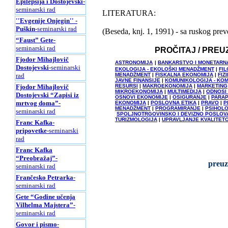
Epilepsija i Dostojevski
-
seminarski rad
LITERATURA:
''Evgenije Onjegin'' -
Puškin
-seminarski rad
(Beseda, knj. 1, 1991) - sa ruskog prev
“Faust” Gete
-
seminarski rad
PROČITAJ / PREU
Fjodor Mihajlovič
ASTRONOMIJA
|
BANKARSTVO I MONETARN
Dostojevski
-seminarski
EKOLOGIJA - EKOLOŠKI MENADŽMENT
|
FIL
rad
MENADŽMENT
|
FISKALNA EKONOMIJA
|
FIZ
JAVNE FINANSIJE
|
KOMUNIKOLOGIJA - KO
Fjodor Mihajlovič
RESURSI
|
MAKROEKONOMIJA
|
MARKETING
MIKROEKONOMIJA
|
MULTIMEDIJA
|
ODNOSI
Dostojevski “Zapisi iz
OSNOVI EKONOMIJE
|
OSIGURANJE
|
PARAP
mrtvog doma”
-
EKONOMIJA
|
POSLOVNA ETIKA
|
PRAVO
|
P
MENADŽMENT
|
PROGRAMIRANJE
|
PSIHOLO
seminarski rad
SPOLJNOTRGOVINSKO I DEVIZNO POSLOV
TURIZMOLOGIJA
|
UPRAVLJANJE KVALITET
Franc Kafka-
pripovetke
-seminarski
rad
Franc Kafka
“Preobražaj”
-
preuz
seminarski rad
Frančesko Petrarka
-
seminarski rad
Gete “Godine učenja
Vilhelma Majstera”
-
seminarski rad
Govor i pismo
-