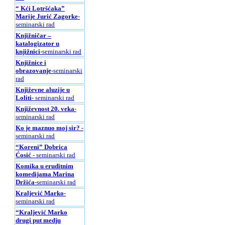
“ Kći Lotršćaka”
Marije Jurić Zagorke
-
seminarski rad
Knjižničar –
katalogizator u
knjižnici
-seminarski rad
Knjižnice i
obrazovanje
-seminarski
rad
Književne aluzije u
Loliti
- seminarski rad
Književnost 20. veka
-
seminarski rad
Ko je maznuo moj sir?
-
seminarski rad
“Koreni” Dobrica
Ćosić
- seminarski rad
Komika u eruditnim
komedijama Marina
Držića
-seminarski rad
Kraljević Marko
-
seminarski rad
“Kraljević Marko
drugi put medju