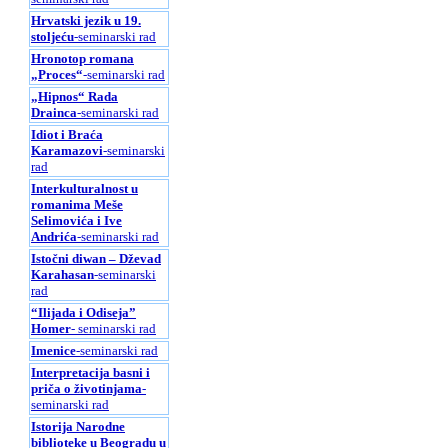
Hrvatski jezik u 19.
stoljeću
-seminarski rad
Hronotop romana
„Proces“
-seminarski rad
„Hipnos“ Rada
Drainca
-seminarski rad
Idiot i Braća
Karamazovi
-seminarski
rad
Interkulturalnost u
romanima Meše
Selimovića i Ive
Andrića
-seminarski rad
Istočni diwan – Dževad
Karahasan
-seminarski
rad
“Ilijada i Odiseja”
Homer
- seminarski rad
Imenice
-seminarski rad
Interpretacija basni i
priča o životinjama
-
seminarski rad
Istorija Narodne
biblioteke u Beogradu u