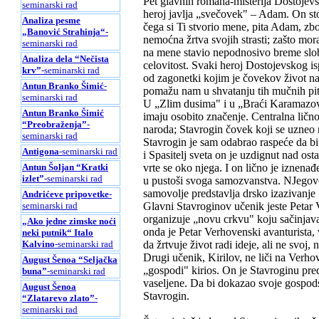
Pet glavnih romana-misterija Dostojevs
seminarski rad
heroj javlja „svečovek" – Adam. On sto
Analiza pesme
čega si Ti stvorio mene, pita Adam, zb
„Banović Strahinja“
-
nemoćna žrtva svojih strasti; zašto mo
seminarski rad
na mene stavio nepodnosivo breme slob
Analiza dela “Nečista
celovitost. Svaki heroj Dostojevskog i
krv”
-seminarski rad
od zagonetki kojim je čovekov život na 
Antun Branko Šimić
-
pomažu nam u shvatanju tih mučnih pita
seminarski rad
U „Zlim dusima" i u „Braći Karamazovi
Antun Branko Šimić
imaju osobito značenje. Centralna ličn
“Preobraženja”
-
naroda; Stavrogin čovek koji se uzneo 
seminarski rad
Stavrogin je sam odabrao raspeće da bi
Antigona
-seminarski rad
i Spasitelj sveta on je uzdignut nad ost
Antun Šoljan “Kratki
vrte se oko njega. I on lično je iznena
izlet”
-seminarski rad
u pustoši svoga samozvanstva. NJegovo
samovolje predstavlja drsko izazivanje S
Andrićeve pripovetke
-
seminarski rad
Glavni Stavroginov učenik jeste Petar 
organizuje „novu crkvu" koju sačinjava
„Ako jedne zimske noći
onda je Petar Verhovenski avanturista, 
neki putnik“ Italo
Kalvino
-seminarski rad
da žrtvuje život radi ideje, ali ne svoj,
Drugi učenik, Kirilov, ne liči na Verho
August Šenoa “Seljačka
„gospodi" kirios. On je Stavroginu p
buna”
-seminarski rad
vaseljene. Da bi dokazao svoje gospods
August Šenoa
Stavrogin.
“Zlatarevo zlato”
-
seminarski rad