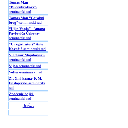
Tomas Man
"Budenbrokovi"
-
seminarski rad
Tomas Man “Čarobni
breg”
-seminarski rad
“Ujka Vanja” - Antona
Pavloviča Čehova
-
seminarski rad
“U registraturi” Ante
Kovačić
-seminarski rad
Vladimir Majakovski
-
seminarski rad
Vijon
-seminarski rad
Volter
-seminarski rad
Zločin i kazna- F. M.
Dostojevski
-seminarski
rad
Značenje bajki
-
seminarski rad
Još...