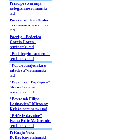
Principi stvaranja
nelogizma
-seminarski
rad
Poezija za decu Duška
Trifunovića
-seminarski
rad
Poezija - Federico
Garcia Lorca
-
seminarski rad
“Pod drugim suncem”
-
seminarski rad
“Portret umjetnika u
mladosti”
-seminarski
rad
“Pop Ćira i Pop Spira”
Stevan Sremac
-
seminarski rad
“Povratak Filipa
Latinovića” Miroslav
Krleža
-seminarski rad
“Priče iz davnine”
Ivana Brlić Mažuranić
-
seminarski rad
Pričanja Vuka
Dojčevića
-seminarski