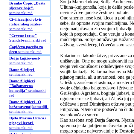
Sonja Marmeladova, Sofija Andrejevna 
Branko Ćopić „Bašta
Ulitina–knjigonoša, koja je delila po
sljezove boje“
-
nevine žrtve ljudske žestine i pohote.
seminarski rad
One smerno nose krst, klecaju pod nji
Civilizacijski okvir
sebe, da oproste svojim mučiteljima. N
italijanskog jezika
-
nego nadjačavaju zlo svojom ljubavlju. 
seminarski rad
koje ih preporađaju. One veruju u kona
“Crveno i crno”
mučiteljima. Sofije odražavaju Božanst
Stendal
-seminarski rad
– živog, svevidećeg i čovečanstvu sas
Ćopićeva poezija za
decu
-seminarski rad
Katarine su takođe žrtve, privezane za 
Dečja književnost
-
uništavaju. One ne mogu zaboraviti na 
seminarski rad
svoju velikodušnost i oduševljene svoj
Dante Aligijeri
-
svojih fantazija. Katarina Ivanovna Ma
seminarski rad
pijanog muža, ali u stvarnosti, ona ga j
Dante Alighieri
U tešku, zasićenu strastima, atmosferu
"Božanstvena
svoje očigledno balgorodstvo i žrtvene
komedija"
-seminarski
Grušenjka-Agrafena, boginja ljubavi, iz
rad
ognjem erotske ljubavi, ali Aljoša joj 
Dante Alighieri - O
očišćava i pred Dimitrijem otkriva put
božanstvenoj komediji
-
Filipovna. NJeno ime podseća na čudo V
seminarski rad
sve okončava smrću.
Djelo Marina Držića i
Kao zasebna stoji Darja Šatova. Njezino
njegovi izvori
-
spremna je da ljubljenom čoveku pruži 
seminarski rad
mogao spasti; najverovatnije je Dostoj