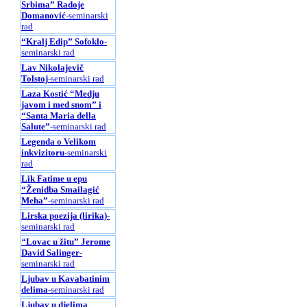
Srbima” Radoje
Domanović
-seminarski
rad
“Kralj Edip” Sofoklo
-
seminarski rad
Lav Nikolajevič
Tolstoj
-seminarski rad
Laza Kostić “Medju
javom i med snom” i
“Santa Maria della
Salute”
-seminarski rad
Legenda o Velikom
inkvizitoru
-seminarski
rad
Lik Fatime u epu
“Ženidba Smailagić
Meha”
-seminarski rad
Lirska poezija (lirika)
-
seminarski rad
“
Lovac u žitu” Jerome
David Salinger
-
seminarski rad
Ljubav u Kavabatinim
delima
-seminarski rad
Ljubav u djelima