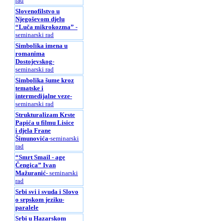
rad
Slovenofilstvo u
Njegoševom djelu
“Luča mikrokozma”
-
seminarski rad
Simbolika imena u
romanima
Dostojevskog
-
seminarski rad
Simbolika šume kroz
tematske i
intermedijalne veze
-
seminarski rad
Strukturalizam Krste
Papića u filmu Lisice
i djela Frane
Šimunovića
-seminarski
rad
“Smrt Smail - age
Čengica” Ivan
Mažuranić
- seminarski
rad
Srbi svi i svuda i Slovo
o srpskom jeziku-
paralele
Srbi u Hazarskom