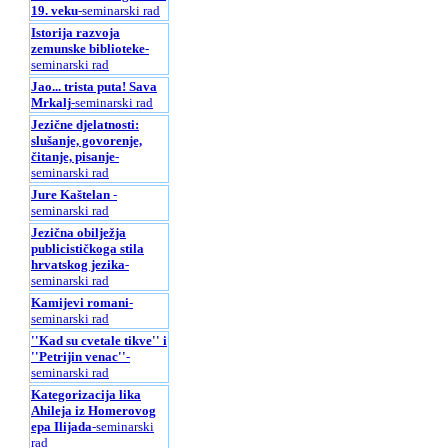
19. veku
-seminarski rad
Istorija razvoja
zemunske biblioteke
-
seminarski rad
Jao... trista puta! Sava
Mrkalj
-seminarski rad
Jezične djelatnosti:
slušanje, govorenje,
čitanje, pisanje
-
seminarski rad
Jure Kaštelan
-
seminarski rad
Jezična obilježja
publicističkoga stila
hrvatskog jezika
-
seminarski rad
Kamijevi romani
-
seminarski rad
''Kad su cvetale tikve'' i
''Petrijin venac''
-
seminarski rad
Kategorizacija lika
Ahileja iz Homerovog
epa Ilijada
-seminarski
rad