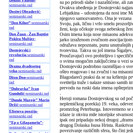
Doktor Faustus
-
su po prirodi slabe i nazaštićene, ali za
seminarski rad
Ovakva ubeđenja je Dostojevski najjasn
Dositej Obradović
-
Lebjatkina – udostojena da nosi ime Mar
seminarski rad
njegovo samozvanstvo. Ona je vezana
“Don Kihot”
-seminarski
Svoju, pak, ličnu i vrlo smelu prozorlj
rad
ženi, koja očekuje svoga nebeskog žen
Don Žuan - Žan Baptist
Osim imena koja nose misaonu adekvatn
Poklen Molijer
-
jarko izraženom zvučnom asocijacijom nj
seminarski rad
odražava nepoznatu, punu unutrašnjih p
Dostojevski i
tvorevina. Takva su još imena Šigaljev,
revolucija
-seminarski
Proučavajući ovo probirljivo i specifič
rad
o svima mogućim zaključcima u vezi uč
Drama dvadesetog
Dostojevski podrobno razmišljao o svem
veka
-seminarski rad
oštro reagovao i na zvučni i na misaon
Blagodareći praksi da se na krštenju p
Džon Don
-seminarski
rad
svetitelja traže i nalaze smisao samih 
prevodu na ruski data imena opšteprizna
“Dubravka” Ivan
.
Gundulić
-seminarski rad
Heroji romana Dostojevskog su od početk
“Dundo Maroje” Marin
neplemićkog porekla) 19. veka, odeven
Držić
-seminarski rad
promrzlog Peterburga. Istovremeno se n
Eliotova poezija
-
izlaze iz okvira mile istorijske stvarn
seminarski rad
ipak oni pripadaju nekoj drugoj „drams
“Ep o Gilagamešu”
-
drugog Dolaska Isusa Hrista. Raskriv
seminarski rad
povezivanje različitih sfera, što čini 