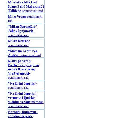
Mitološka bića kod
Ivane Brlić Mažuranić i
Tolkiena
-seminarski rad
Mit o Vragu
-seminarski
rad
“Milan Narandžić”
Jakov Ignjatović
-
seminarski rad
Milan Dedinac
-
seminarski rad
“Most na Žepi” Ivo
Andrić
- seminarski rad
Motiv ponora u
Pavličićevoj Rupi na
nebu i Brešanovoj
Vražjoj utrobi
-
seminarski rad
“Na Drini ćuprija”
-
seminarski rad
“Na Drini ćuprija”-
vremena i ljudske
sudbine vezane za most
-
seminarski rad
Narodni, književni i
standardni jezik
-